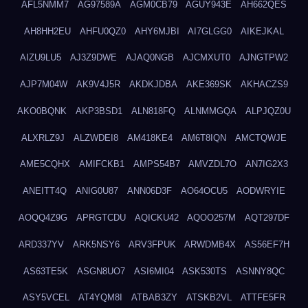
AFL5NMM7
AG97589A
AGM0CB79
AGUY943E
AH662QES
AH8HH2EU
AHFU0QZ0
AHY6MJBI
AI7GLGG0
AIKEJKAL
AIZU9LU5
AJ3Z9DWE
AJAQ0NGB
AJCMXUT0
AJNGTPW2
AJP7M04W
AK9V4J5R
AKDKJDBA
AKE369SK
AKHACZS9
AKO0BQNK
AKP3BSD1
ALN818FQ
ALNMMGQA
ALPJQZ0U
ALXRLZ9J
ALZWDEI8
AM418KE4
AM6T8IQN
AMCTQWJE
AME5CQHX
AMIFCKB1
AMPS54B7
AMVZDL7O
AN7IG2X3
ANEITT4Q
ANIG0U87
ANN06D3F
AO64OCU5
AODWRYIE
AOQQ4Z9G
APRGTCDU
AQICKU42
AQOO257M
AQT297DF
ARD337YV
ARK5NSY6
ARV3FPUK
ARWDMB4X
AS56EF7H
AS63TE5K
ASGN8UO7
ASI6MI04
ASK530TS
ASNNY8QC
ASY5VCEL
AT4YQM8I
ATBAB3ZY
ATSKB2VL
ATTFE5FR