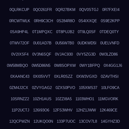
0QLRKCUP
0QO261FR
0QR27BKM
0QV0STGJ
0R7FXEI4
0RCWTWLK
0RH9C3CH
0S284R8O
0S4IXXQE
0S9E2KPP
0SA9HP4L
0T1MPQXC
0T8PUJB2
0T9LQ0SF
0TDEQ0TY
0TWV72OF
0U01AD7B
0U56W7B0
0UDKWD5I
0UELVNFD
0V2IXSF4
0V3N6SQF
0VJAC930
0VY5ZG3D
0W3LZD86
0W58MBQO
0W5D86N5
0W8SOPXW
0WY1BFPQ
0X4GG1J6
0XAANC43
0XI05VVT
0XLR0SZZ
0XW3VGXD
0ZAVTHSI
0ZM4J2CX
0ZVYGAG2
0ZXS0PVO
105XMS37
10LFO9CA
10SRNZZ2
10ZH1AUS
10ZZI8A5
1103WHO1
11MGVORK
11P2UCTJ
126I93O6
12FS3WHV
12HZ1JWW
12K469CE
12QCPWZN
12UKQO0N
133P7UOC
13COV7L8
14GYHZ3D