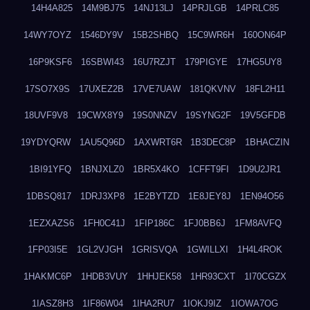
14H4A825
14M9BJ75
14NJ13LJ
14PRJLGB
14PRLC85
14WY7OYZ
1546DY9V
15B2SHBQ
15C9WR6H
160ON64P
16P9KSF6
16SBWI43
16U7RZJT
179PIGYE
17HG5UY8
17SO7X9S
17UXEZ2B
17VE7UAW
181QKVNV
18FL2H11
18UVF9V8
19CWX8Y9
19S0NNZV
19SYNG2F
19V5GFDB
19YDYQRW
1AU5Q96D
1AXWRT6R
1B3DEC8P
1BHACZIN
1BI91YFQ
1BNJXLZ0
1BR5X4KO
1CFFT9FI
1D9U2JR1
1DBSQ817
1DRJ3XP8
1E2BYTZD
1E8JEY8J
1EN94O56
1EZXAZS6
1FH0C41J
1FIP186C
1FJ0BB6J
1FM8AVFQ
1FP03I5E
1GL2VJGH
1GRISVQA
1GWILLXI
1H4L4ROK
1HAKMC6P
1HDB3VUY
1HHJEK58
1HR93CXT
1I70CGZX
1IASZ8H3
1IF86W04
1IHA2RU7
1IOKJ9IZ
1IOWA7OG