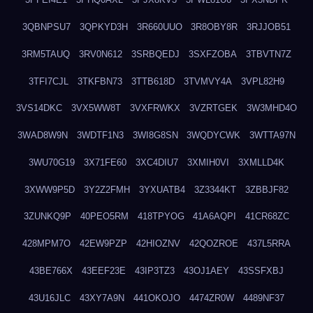
3QBNPSU7
3QPKYD3H
3R660UUO
3R8OBY8R
3RJJOB51
3RM5TAUQ
3RV0N612
3SRBQEDJ
3SXFZOBA
3TBVTN7Z
3TFI7CJL
3TKFBN73
3TTB618D
3TVMVY4A
3VPL82H9
3VS14DKC
3VX5WW8T
3VXFRWKX
3VZRTGEK
3W3MHD4O
3WAD8W9N
3WDTF1N3
3WI8G8SN
3WQDYCWK
3WTTA97N
3WU70G19
3X71FE60
3XC4DIU7
3XMIH0VI
3XMLLD4K
3XWW9P5D
3Y2Z2FMH
3YXUATB4
3Z3344KT
3ZBBJF82
3ZUNKQ9P
40PEO5RM
418TPYOG
41A6AQPI
41CR68ZC
428MPM7O
42EW9PZP
42HIOZNV
42QOZROE
437L5RRA
43BE766X
43EEF23E
43IP3TZ3
43OJ1AEY
43SSFXBJ
43U16JLC
43XY7A9N
441OKOJO
4474ZR0W
4489NF37