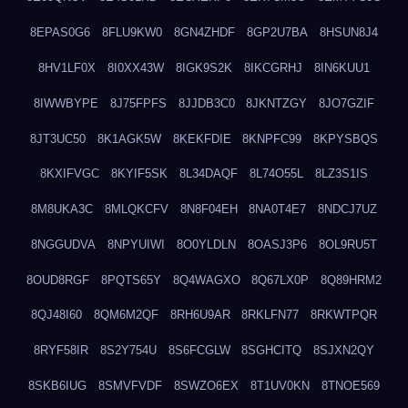
8EPAS0G6
8FLU9KW0
8GN4ZHDF
8GP2U7BA
8HSUN8J4
8HV1LF0X
8I0XX43W
8IGK9S2K
8IKCGRHJ
8IN6KUU1
8IWWBYPE
8J75FPFS
8JJDB3C0
8JKNTZGY
8JO7GZIF
8JT3UC50
8K1AGK5W
8KEKFDIE
8KNPFC99
8KPYSBQS
8KXIFVGC
8KYIF5SK
8L34DAQF
8L74O55L
8LZ3S1IS
8M8UKA3C
8MLQKCFV
8N8F04EH
8NA0T4E7
8NDCJ7UZ
8NGGUDVA
8NPYUIWI
8O0YLDLN
8OASJ3P6
8OL9RU5T
8OUD8RGF
8PQTS65Y
8Q4WAGXO
8Q67LX0P
8Q89HRM2
8QJ48I60
8QM6M2QF
8RH6U9AR
8RKLFN77
8RKWTPQR
8RYF58IR
8S2Y754U
8S6FCGLW
8SGHCITQ
8SJXN2QY
8SKB6IUG
8SMVFVDF
8SWZO6EX
8T1UV0KN
8TNOE569