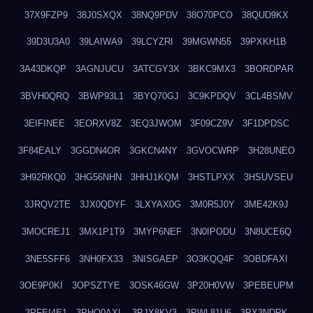
37X9FZP9
38J0SXQX
38NQ9PDV
38O70PCO
38QUD9KX
39D3U3A0
39LAIWA9
39LCYZRI
39MGWN55
39PXKH1B
3A43DKQP
3AGNJUCU
3ATCGY3X
3BKC9MX3
3BORDPAR
3BVH0QRQ
3BWP93L1
3BYQ70GJ
3C9KPDQV
3CL4BSMV
3EIFINEE
3EORXV8Z
3EQ3JWOM
3F09CZ9V
3F1DPDSC
3F84EALY
3GGDN4OR
3GKCN4NY
3GVOCWRP
3H28UNEO
3H92RKQ0
3HG56NHN
3HHJ1KQM
3HSTLPXX
3HSUVSEU
3JRQV2TE
3JX0QDYF
3LXYAX0G
3M0R5J0Y
3ME42K9J
3MOCREJ1
3MX1P1T9
3MYP6NEF
3N0IPODU
3N8UCE6Q
3NE5SFF6
3NH0FX33
3NISGAEP
3O3KQQ4F
3OBDFAXI
3OE9P0KI
3OPSZTYE
3OSK46GW
3P20H0VW
3PEBEUPM
3PFEI4E1
3PHQ0AXL
3PJX8KV3
3PWL81U6
3PX3NDPK