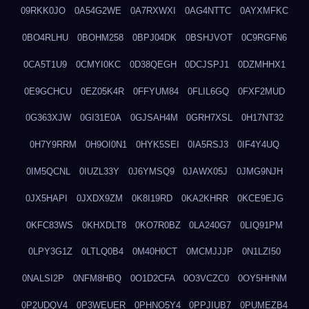
09RKK0JO
0A54G2WE
0A7RXWXI
0AG4NTTC
0AYXMFKC
0BO4RLHU
0BOHM258
0BPJ04DK
0BSHJVOT
0C9RGFN6
0CA5T1U9
0CMYI0KC
0D38QEGH
0DCJSPJ1
0DZMHHX1
0E9GCHCU
0EZ05K4R
0FFYUM84
0FLIL6GQ
0FXF2MUD
0G363XJW
0GI31E0A
0GJSAH4M
0GRH7XSL
0H17NT32
0H7Y9RRM
0H9OI0N1
0HYK5SEI
0IA5RSJ3
0IF4Y4UQ
0IM5QCNL
0IUZL33Y
0J6YMSQ9
0JAWX05J
0JMG9NJH
0JX5HAPI
0JXDX9ZM
0K8I19RD
0KA2KHRR
0KCE9EJG
0KFC83WS
0KHXDLT8
0KO7R0BZ
0LA240G7
0LIQ91PM
0LPY3G1Z
0LTLQ0B4
0M40H0CT
0MCMJJJP
0N1LZI50
0NALSI2P
0NFM8HBQ
0O1D2CFA
0O3VCZC0
0OY5HHNM
0P2UDQV4
0P3WEUER
0PHNO5Y4
0PPJIUB7
0PUMEZB4