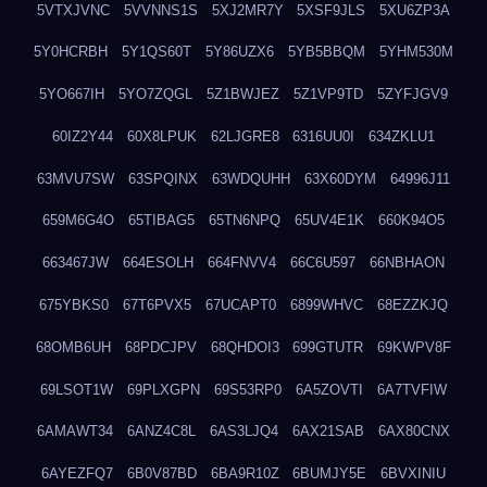
5VTXJVNC
5VVNNS1S
5XJ2MR7Y
5XSF9JLS
5XU6ZP3A
5Y0HCRBH
5Y1QS60T
5Y86UZX6
5YB5BBQM
5YHM530M
5YO667IH
5YO7ZQGL
5Z1BWJEZ
5Z1VP9TD
5ZYFJGV9
60IZ2Y44
60X8LPUK
62LJGRE8
6316UU0I
634ZKLU1
63MVU7SW
63SPQINX
63WDQUHH
63X60DYM
64996J11
659M6G4O
65TIBAG5
65TN6NPQ
65UV4E1K
660K94O5
663467JW
664ESOLH
664FNVV4
66C6U597
66NBHAON
675YBKS0
67T6PVX5
67UCAPT0
6899WHVC
68EZZKJQ
68OMB6UH
68PDCJPV
68QHDOI3
699GTUTR
69KWPV8F
69LSOT1W
69PLXGPN
69S53RP0
6A5ZOVTI
6A7TVFIW
6AMAWT34
6ANZ4C8L
6AS3LJQ4
6AX21SAB
6AX80CNX
6AYEZFQ7
6B0V87BD
6BA9R10Z
6BUMJY5E
6BVXINIU