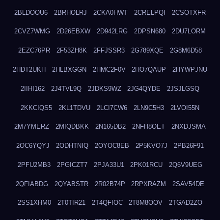
2BLDOOU6
2BRHOLRJ
2CKA0HWT
2CRELPQI
2CSOTXFR
2CVZ7WMG
2D26EBXW
2D942LRG
2DPSN680
2DU7LORM
2EZC76PR
2F53ZH8K
2FFJSSR3
2G789XQE
2G8M6D58
2HDT2UKH
2HLBXGGN
2HMC2F0V
2HO7QAUP
2HYWPJNU
2IIHI162
2J4TVL9Q
2JDKS9WZ
2JG4QYDE
2JSJLGSQ
2KKCIQS5
2KL1TDVU
2LCI7CW6
2LN9C5H3
2LVOI55N
2M7YMERZ
2MIQDBKK
2N165DB2
2NFH8OET
2NXDJSMA
2OC6YQYJ
2ODHTNIQ
2OYOC8EB
2P5KVO7J
2PB26F91
2PFU2MB3
2PGICZT7
2PJA33U1
2PK01RCU
2Q6V9UEG
2QFIABDG
2QYABSTR
2R02B74P
2RPXRAZM
2SAV54DE
2SS1XHM0
2T0TIR21
2T4QFIOC
2T8M8OOV
2TGAD2ZO