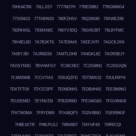
76HU4CRK
76LLJI2Y
7777M27H
77BED9B2
77BGMMG4
77S55623
77TABW20
780FZHSV
78Q29S80
78XWEZ88
792RHX5L
7939XN0C
796YV3DQ
79GHS38T
79L8YFMC
79V4EL6D
7A7B2KTK
7A7E8AHI
7AEEJVFI
7AGCKJXN
7AIBYJBI
7AJR6D3X
7AMTLOH9
7ANGKL8Z
7AOR3BJY
7AOSYN3G
7BVHAFGY
7C26C5EC
7C2S58N1
7C2XDJQN
7C4MI5MB
7CCV7IAS
7D5UQZFD
7D73WX32
7DULR9YN
7DXTFT0X
7DYZC5PF
7E0NDNH1
7EDB4H4S
7EE3M9WJ
7EUSEMEI
7EYNVZ6I
7FB2DR6D
7FE1WG6S
7FGV6NG8
7FKTW3MA
7FRYD8I9
7FX48QP3
7GDV0B8J
7GER99GF
7H8E1KTR
7H8LPLGJ
7I854907
7IAYUF4X
7IRRICQI