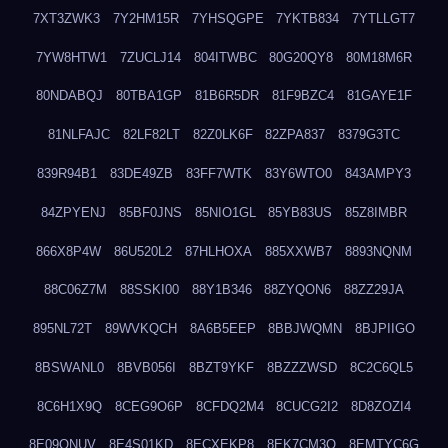
7XT3ZWK3
7Y2HM15R
7YHSQGPE
7YKTB834
7YTLLGT7
7YW8HTW1
7ZUCLJ14
804ITWBC
80G20QY8
80M18M6R
80NDABQJ
80TBA1GP
81B6R5DR
81F9BZC4
81GAYE1F
81NLFAJC
82LF82LT
82Z0LK6F
82ZPA837
8379G3TC
839R94B1
83DE49ZB
83FF7WTK
83Y6WTO0
843AMPY3
84ZPYENJ
85BF0JNS
85NIO1GL
85YB83US
85Z8IMBR
866X8P4W
86U520L2
87HLHOXA
885XXWB7
8893NQNM
88C06Z7M
88SSKI00
88Y1B346
88ZYQON6
88ZZ29JA
895NL72T
89WVKQCH
8A6B5EEP
8BBJWQMN
8BJPIIGO
8BSWANL0
8BVB056I
8BZT9YKF
8BZZZWSD
8C2C6QL5
8C6H1X9Q
8CEG9O6P
8CFDQ2M4
8CUCG2I2
8D8ZOZI4
8E09QNUV
8E4S01KD
8ECXEKP8
8EK7CM3O
8EMTYC6G