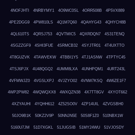
4NOFJHTI
4NRBYMY1
4O9WC0SL
4ORR508B
4P5VX889
4PE2DGG9
4PW810LS
4Q1M7Q60
4QAHYG43
4QHYCH8B
4QL610TS
4QRSJ753
4QVTMIC5
4QXRDQN7
4S31TENQ
4SGZZGF9
4SHI3FUE
4SRMCB32
4SYJTR01
4T4UXTTO
4T8GUZVK
4TAWVEKW
4TBBI1Y5
4TJ1ASNW
4TPTYC45
4TSJ6PJX
4U48QGQ2
4UMM8LXA
4UNHPQM1
4URT243L
4VFMWJZ0
4VGSLXPJ
4VJZYO02
4VNW7KSQ
4W6ZE1F7
4WP2PW82
4WQWQXX8
4WXQZN38
4X7TT8GV
4XYOT662
4XZYAUHI
4YQHH612
4Z52SO0V
4ZP14UIL
4ZVGSBH0
50JO9B1K
50KZ2V9P
50NNJN5E
50S8F1Z0
510NBX1W
5160U7JM
51D7XGKL
51JUGSIB
51MY24WU
51VJOSDY