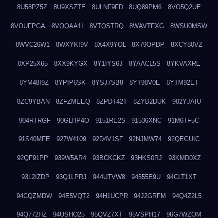
8U58PZ5Z
8U9XSZTE
8ULNF9FD
8UQ89PM6
8VO5Q2UE
8VOUFPGA
8VQQAA1I
8VTQSTRQ
8WAVTFXG
8WSU0MSW
8WVC26W1
8WXYKI9V
8X4X9YOL
8X79OPDP
8XCY80VZ
8XP25X65
8XX9KYGX
8Y1IYS6J
8YAACL5S
8YKVAXRE
8YM48I9Z
8YPIP6SK
8YSJ7SB8
8YT98V0E
8YTM92ET
8ZC9YBAN
8ZFZMEEQ
8ZPDT42T
8ZYB2DUK
902YJAIU
904RTRGF
90GLHP4O
9151RE2S
91536XNC
91M6TF5C
91S40MFE
927W4109
92D4V1SF
92NJMW74
92QEGUIC
92QF91PP
939W5AR4
93BCKCKZ
93HKS0RJ
93KMD0XZ
93L2IZDP
93Q1LPRJ
944UTVW8
94555E9U
94CLT1XT
94CQZMDW
94E5VQT2
94H1UCPR
94J2GRFM
94Q4Z2L5
94Q772HZ
94USHO25
95QVZ7XT
95VSPH17
96G7WZOM