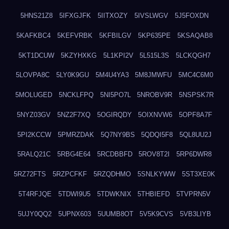
5HNS21Z8
5IFXGJFK
5IITXOZY
5IVSLWGV
5J5FOXDN
5KAFKBC4
5KEFVRBK
5KFBILGV
5KP635PE
5KSAQAB8
5KT1DCUW
5KZYHXKG
5L1KPI2V
5L515L3S
5LCKQGH7
5LOVPA8C
5LY0K9GU
5M4U4YA3
5M8JMWFU
5MC4C6M0
5MOLUGED
5NCKLFPQ
5NI5PO7L
5NROBV9R
5NSPSK7R
5NYZ03GV
5NZ2F7XQ
5OGIRQDY
5OIXNVW6
5OPF8A7F
5PI2KCCW
5PMRZDAK
5Q7NY9BS
5QDQI5F8
5QL8UU2J
5RALQ21C
5RBG4E64
5RCDBBFD
5ROV8T2I
5RP6DWR8
5RZ72FTS
5RZPCFKF
5RZQDHMO
5SNLKYWW
5ST3XE0K
5T4RFJQE
5TDWI9U5
5TDWKNIX
5THBIEFD
5TVPRN5V
5UJY0QQ2
5UPNX603
5UUMB8OT
5V5K9CVS
5VB3LIYB