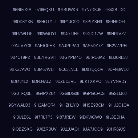
96NI50GA
97I66QKU
97IBUWKR
97N7DKJ5
984XBLDC
98DD8YXB
98HGTYIJ
98P1JO9O
98PIYSH9
98RHROFI
98RZWLDP
990W4OYL
9940JJHF
99GDI1ZW
99HRLVZZ
99NJVYC8
9AEIGFHX
9AJPFPA0
9AS5DY7Z
9B2V77PH
9B4CT9PZ
9BEYVG9H
9BGYPM4O
9BIRO8AZ
9BJ6RL38
9BKZ7AVO
9BM67W1T
9C63LNEL
9D0TQQOV
9DFN8WE0
9DI434L2
9DN34ALZ
9DZBDJRE
9EKTXKPO
9EYVNRDY
9G0TFQ0E
9G4PXZ84
9G68DG08
9GPGCFCS
9GSLIJ08
9GYWALD3
9H2AMQR4
9HIZH1YQ
9HSE9BCM
9HU2G1QA
9I3U1D5L
9I7RL7P3
9I87JREW
9IDKWGWQ
9IL8EDHA
9IQBZSXG
9J0ZRBUV
9J11UAOI
9JA7JOQ9
9JHR89JS