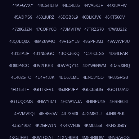
44AFGVXY
44CGH1H9
44E14L85
44VA5KJF
44XI8AFW
45A3IPS9
4601IURZ
46DGB3L9
46DLKJV6
46KT56QV
4728GJZN
47CQFY0O
47JMVITW
47TRZS70
47W8J2J2
48QJBQ0X
49MZ8W4O
49R1GYE9
49SPF3MJ
49WWVPJU
4B13IA3F
4B1N5SGO
4BOKJ6KQ
4C9HCESS
4D64LFAR
4D90P4CC
4DV2LKB3
4DWPQY14
4DYW6NWM
4DZ5J3RQ
4E402GTO
4E4R43JK
4EE6J1ME
4ENC34CO
4F88GRG8
4FDT5ITF
4GHTKFV1
4GJRPJFP
4GLC8SBG
4GOTUJAD
4GTUQOMS
4H5VY3Z1
4HCW1AJA
4HINPU4S
4HSR603T
4HVMV9QI
4I5H850W
4IL73M3I
4JGM8GIJ
4JH8IPKK
4JS349D2
4K2GFW1N
4K4KVN36
4KML855I
4KNS3G0Y
4KQJIFMI
4KWTO3AT
4LXNH9M8
4M8RR8DW
4NNSAVOG