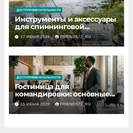
ДОСТОПРИМЕЧАТЕЛЬНОСТИ
Инструменты и аксессуары
для спиннинговой
рыбалки: назначение и
17 ИЮНЯ 2026
FRIENDS72_RU
типы
ДОСТОПРИМЕЧАТЕЛЬНОСТИ
Гостиница для
командировки: основные
критерии выбора
15 ИЮНЯ 2026
FRIENDS72_RU