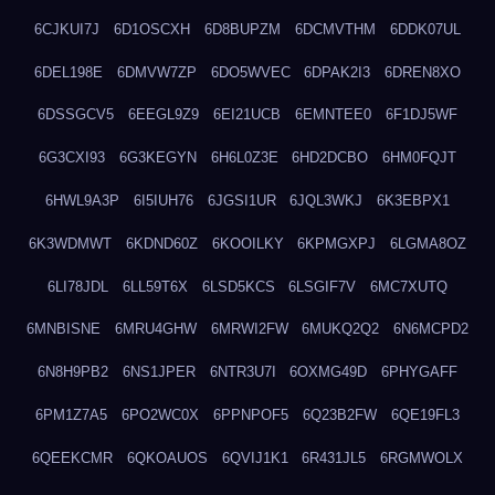
6CJKUI7J
6D1OSCXH
6D8BUPZM
6DCMVTHM
6DDK07UL
6DEL198E
6DMVW7ZP
6DO5WVEC
6DPAK2I3
6DREN8XO
6DSSGCV5
6EEGL9Z9
6EI21UCB
6EMNTEE0
6F1DJ5WF
6G3CXI93
6G3KEGYN
6H6L0Z3E
6HD2DCBO
6HM0FQJT
6HWL9A3P
6I5IUH76
6JGSI1UR
6JQL3WKJ
6K3EBPX1
6K3WDMWT
6KDND60Z
6KOOILKY
6KPMGXPJ
6LGMA8OZ
6LI78JDL
6LL59T6X
6LSD5KCS
6LSGIF7V
6MC7XUTQ
6MNBISNE
6MRU4GHW
6MRWI2FW
6MUKQ2Q2
6N6MCPD2
6N8H9PB2
6NS1JPER
6NTR3U7I
6OXMG49D
6PHYGAFF
6PM1Z7A5
6PO2WC0X
6PPNPOF5
6Q23B2FW
6QE19FL3
6QEEKCMR
6QKOAUOS
6QVIJ1K1
6R431JL5
6RGMWOLX