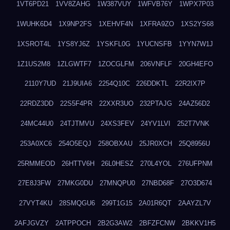
1VT6PD21
1VV8ZAHG
1W387VUY
1WFVB76Y
1WPX7P03
1WUHK6D4
1X9NP2FS
1XEHVF4N
1XFRA9ZO
1XS2YS68
1XSROT4L
1YS8YJ6Z
1YSKFL0G
1YUCNSFB
1YYN7W1J
1Z1US2M8
1ZLGWTF7
1ZOCGLFM
206VNFLF
20GH4EFO
2110Y7UD
21J9UIA6
2254Q10C
226DDKTL
22R2IX7P
22RDZ3DD
22S5F4PR
22XXR3UO
232PTAJG
24AZ56D2
24MC44U0
24TJTMVU
24XS3FEV
24YV1LVI
252T7VNK
253A0XC6
254O5EQJ
258OBXAU
25JR0XCH
25Q8956U
25RMMEOD
26HTTV6H
26L0HESZ
270L4YOL
276UFPNM
27E8J3FW
27MKG0DU
27MNQPU0
27NBD68F
27O3D674
27VYT4KU
28SMQGU6
299T1G15
2A01R6QT
2AAYZL7V
2AFJGVZY
2ATPPOCH
2B2G3AW2
2BFZFCNW
2BKKV1H5