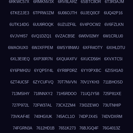
6RKWC57X
6RMKNV3X
6RV8LARZ
6SBTC8OR
6T3R3AJM
6TKE2JE3
6TPRWJZM
6U06OJTH
6UJEQ0CF
6UQ42P16
6UTK14DG
6UU9ROQK
6UZUZF6L
6V4POCW2
6V6FZLKN
6VJVHI57
6VQ1DZQ1
6VZACB5E
6W0V02MY
6W1CRLU0
6WAOIUX0
6WJXFPEM
6WSY8NWU
6XFR4OTY
6XIHLDTU
6XL3E0EQ
6XP30R7N
6XQUAXFV
6XUCD56H
6XVXTC5I
6Y6PMH2U
6YQP5Y4L
6YR8PDRZ
6YY0PXBC
6ZISH1A0
6ZT4UC5F
6ZYCUFVQ
70T7NVVN
70V1YKH3
711BHOSD
713M5IHY
718NNXY2
71H5RDOO
71UQJY58
725P81XE
727P972L
72FW37AL
73CXZZM4
73IDZEWO
73UTNHIP
73VKAF4E
740HGIUK
745ACL1O
74DPJX4S
74DVDXRM
74FGRN3A
7612HD1B
7651K273
76BJGQ4F
76G4013Z