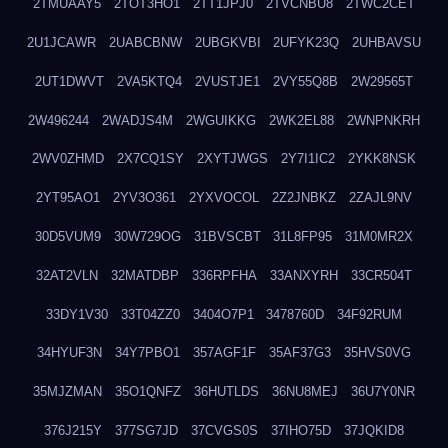
2TMUAAY5
2TOT3HO1
2TT1JPJ0
2TVCNBU8
2TWC2CET
2U1JCAWR
2UABCBNW
2UBGKVBI
2UFYK23Q
2UHBAVSU
2UT1DWVT
2VA5KTQ4
2VUSTJE1
2VY55Q8B
2W29565T
2W496244
2WADJS4M
2WGUIKKG
2WK2EL88
2WNPNKRH
2WV0ZHMD
2X7CQ1SY
2XYTJWGS
2Y7I1IC2
2YKK8NSK
2YT95AO1
2YV3O361
2YXVOCOL
2Z2JNBKZ
2ZAJL9NV
30D5VUM9
30W729OG
31BVSCBT
31L8FP95
31M0MR2X
32AT2VLN
32MATDBP
336RPFHA
33ANXYRH
33CR504T
33DY1V30
33T04ZZ0
3404O7P1
3478760D
34F92RUM
34HYUF3N
34Y7PBO1
357AGF1F
35AF37G3
35HVS0VG
35MJZMAN
35O1QNFZ
36HUTLDS
36NU8MEJ
36U7Y0NR
376J215Y
377SG7JD
37CVGS0S
37IHO75D
37JQKID8