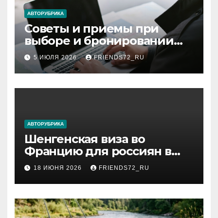
ki
АВТОРУБРИКА
Советы и приемы при
выборе и бронировании
авиабилетов
5 ИЮЛЯ 2026
FRIENDS72_RU
АВТОРУБРИКА
Шенгенская виза во
Францию для россиян в
2026 году: сроки от 3 дней
18 ИЮНЯ 2026
FRIENDS72_RU
и список необходимых
документов