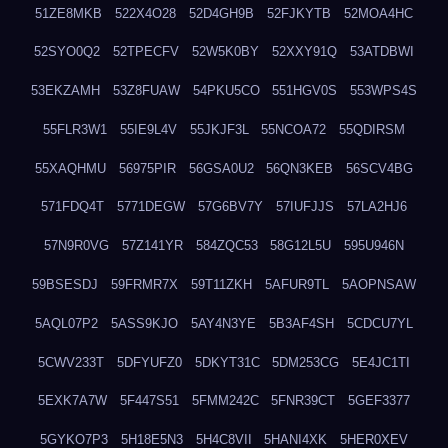
51ZE8MKB
522X4O28
52D4GH9B
52FJKYTB
52MOA4HC
52SYO0Q2
52TPECFV
52W5K0BY
52XXY91Q
53ATDBWI
53EKZAMH
53Z8FUAW
54PKU5CO
551HGV0S
553WPS4S
55FLR3W1
55IE9L4V
55JKJF3L
55NCOA72
55QDIRSM
55XAQHMU
56975PIR
56GSA0U2
56QN3KEB
56SCV4BG
571FDQ4T
5771DEGW
57G6BV7Y
57IUFJJS
57LA2HJ6
57N9R0VG
57Z141YR
584ZQC53
58G12L5U
595U946N
59BSESDJ
59FRMR7X
59T11ZKH
5AFUR9TL
5AOPNSAW
5AQL07P2
5ASS9KJO
5AY4N3YE
5B3AF4SH
5CDCU7YL
5CWV233T
5DFYUFZ0
5DKYT31C
5DM253CG
5E4JC1TI
5EXK7A7W
5F447S51
5FMM242C
5FNR39CT
5GEF3377
5GYKO7P3
5H18E5N3
5H4C8VII
5HANI4XK
5HER0XEV