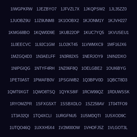
1IWGPKRW
1JEZBYO7
1JFVZL7X
1JKQPSW2
1JL35ZZ0
1JUOBZ9U
1JZ9UNM8
1K1OOBX2
1KJONM1Y
1KJVH227
1KMG68BO
1KQW0D9E
1KUB22OP
1KUC7YQ5
1KVUSEU1
1L0EECVC
1L92C1GM
1LO2KT45
1LVWMXC9
1MF16JX6
1MZGQ4D3
1N3AELFF
1N3R82X5
1NERJOY9
1NIN2DXO
1NIPGIQG
1NTYF4RH
1NZ06F8Q
1OELGBE2
1OUI6BYG
1PET0A5T
1PMAFB0V
1PSGIWB2
1Q3BPV0D
1QBCT8D3
1QMT9XGT
1QWO8TSQ
1QYKS8IF
1RCW99QZ
1RDUWSSK
1RYOMZPR
1SFXG5XT
1SSBXDLO
1SZ258AV
1T04TFO9
1T3A32QI
1TQ4XCLI
1URGFNU5
1USMDQTI
1USXOD9C
1UTQO46Q
1UXXH5X4
1V2M00OW
1VHOFJ5Z
1VLGOT3L