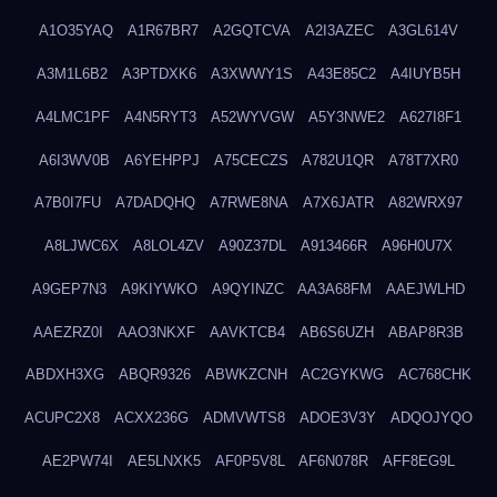
A1O35YAQ
A1R67BR7
A2GQTCVA
A2I3AZEC
A3GL614V
A3M1L6B2
A3PTDXK6
A3XWWY1S
A43E85C2
A4IUYB5H
A4LMC1PF
A4N5RYT3
A52WYVGW
A5Y3NWE2
A627I8F1
A6I3WV0B
A6YEHPPJ
A75CECZS
A782U1QR
A78T7XR0
A7B0I7FU
A7DADQHQ
A7RWE8NA
A7X6JATR
A82WRX97
A8LJWC6X
A8LOL4ZV
A90Z37DL
A913466R
A96H0U7X
A9GEP7N3
A9KIYWKO
A9QYINZC
AA3A68FM
AAEJWLHD
AAEZRZ0I
AAO3NKXF
AAVKTCB4
AB6S6UZH
ABAP8R3B
ABDXH3XG
ABQR9326
ABWKZCNH
AC2GYKWG
AC768CHK
ACUPC2X8
ACXX236G
ADMVWTS8
ADOE3V3Y
ADQOJYQO
AE2PW74I
AE5LNXK5
AF0P5V8L
AF6N078R
AFF8EG9L