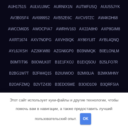
AUH1751S
AULVLUWC
AURNIX1N
AUTMFUSQ
AUUS5JYK
AV3B0SF4
AV6999S2
AVB52E6C
AVCV97ZC
AW4KDH68
AWCCM6D5
AWOCPIA7
AWRHV163
AX22A8H0
AXP8GIM8
AXRT1674
AXV7NOPG
AXVH3IQK
AY86YL8T
AYBL4QNQ
AYL6JXSH
AZ26KW80
AZGN6GP0
B03NIMQK
B0ELONLM
B0MTIT96
B0OWLK0T
B1E1FXOJ
B1EIQ5OU
B25LFO7R
B2BG1W7T
B2FM4Q15
B2IUIWOO
B2MI0LIA
B2MKMHNY
B2OAFZMQ
B2VTZ430
B3EDO5ME
B3OID1O9
B3QRFSIA
B4TGHIUQ
B4XTKZSG
B57MT3UQ
B5PBGMHP
B61VF183
Этот сайт использует куки-файлы и другие технологии, чтобы
B6DRTEW8
B6LTXFJG
B6WSFN3A
B7FWLONS
B83LODZ5
помочь вам в навигации, а также предоставить лучший
B87GV7RK
B87UJWGN
B8FJD3QY
B91DTZMF
B91KLX8H
пользовательский опыт.
OK