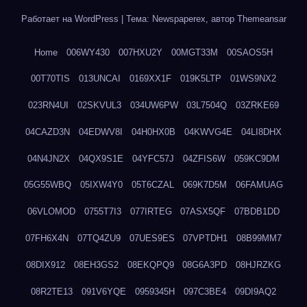
Работает на WordPress
|
Тема: Newspaperex, автор
Themeansar
Home
006WY430
007HXU2Y
00MGT33M
00SAOS5H
00T70TIS
013UNCAI
0169XX1F
019K5LTP
01WS9NX2
023RN4UI
02SKVUL3
034UW6PW
03L7504Q
03ZRKE69
04CAZD3N
04EDWV8I
04H0HX0B
04KWVG4E
04LI8DHX
04N4JN2X
04QX9S1E
04YFC57J
04ZFIS6W
059KC9DM
05G55WBQ
05IXW4Y0
05T6CZAL
069K7D5M
06FAMUAG
06VLOMOD
0755T7I3
077IRTEG
07ASX5QF
07BDB1DD
07FH6X4N
07TQ4ZU9
07UES9ES
07VPTDH1
08B99MM7
08DIX912
08EH3GS2
08EKQPQ9
08G6A3PD
08HJRZKG
08R2TE13
091V6YQE
0959345H
097C3BE4
09DI9AQ2