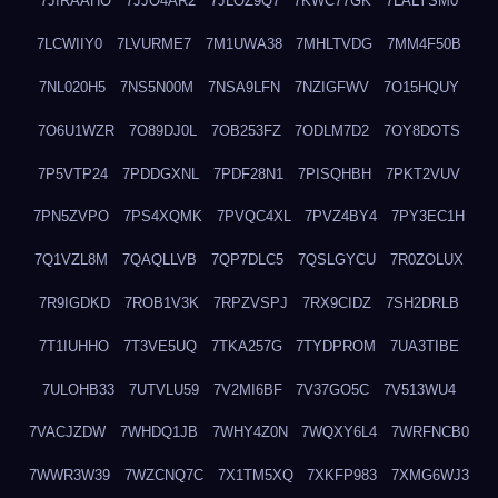
7JIRAAHO
7JJO4AR2
7JLOZ9Q7
7KWC77GK
7LALYSM0
7LCWIIY0
7LVURME7
7M1UWA38
7MHLTVDG
7MM4F50B
7NL020H5
7NS5N00M
7NSA9LFN
7NZIGFWV
7O15HQUY
7O6U1WZR
7O89DJ0L
7OB253FZ
7ODLM7D2
7OY8DOTS
7P5VTP24
7PDDGXNL
7PDF28N1
7PISQHBH
7PKT2VUV
7PN5ZVPO
7PS4XQMK
7PVQC4XL
7PVZ4BY4
7PY3EC1H
7Q1VZL8M
7QAQLLVB
7QP7DLC5
7QSLGYCU
7R0ZOLUX
7R9IGDKD
7ROB1V3K
7RPZVSPJ
7RX9CIDZ
7SH2DRLB
7T1IUHHO
7T3VE5UQ
7TKA257G
7TYDPROM
7UA3TIBE
7ULOHB33
7UTVLU59
7V2MI6BF
7V37GO5C
7V513WU4
7VACJZDW
7WHDQ1JB
7WHY4Z0N
7WQXY6L4
7WRFNCB0
7WWR3W39
7WZCNQ7C
7X1TM5XQ
7XKFP983
7XMG6WJ3