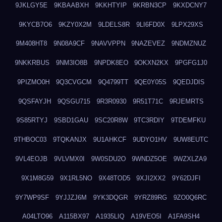
9JKLGY5E
9KBAABXH
9KKHTYIP
9KRBN3CP
9KXDCNY7
9KYCB7O6
9KZY0X2M
9LDELS8R
9LI6FD0X
9LPX29XS
9M408HT8
9N08A9CF
9NAVVPPN
9NAZEVEZ
9NDMZNUZ
9NKKRBUS
9NM3IO8B
9NPDK8EO
9OKXN2KX
9PGFG1J0
9PIZMO0H
9Q3CVGCM
9Q4799TT
9QE0Y05S
9QEDJDIS
9QSFAYJH
9QSGU715
9R3R0930
9R51T71C
9RJEMRTS
9S85RTYJ
9SBD1GAU
9SC20R8W
9TC3RDIY
9TDEMFKU
9THBOC03
9TQKANJX
9U1AHKCF
9UDYO1HV
9UW8EUTC
9VL4EOJB
9VLVMX0I
9W0SDU2O
9WNDZ5OE
9WZXLZA9
9X1M8G59
9X1RL5NO
9X48TOD5
9XJI2XX2
9Y62DJFI
9Y7WP9SF
9YJJZJ6M
9YK3DQGR
9YRZ89RG
9ZO0Q6RC
A04LTO96
A115BX97
A1935LIQ
A19VEO5I
A1FA9SH4