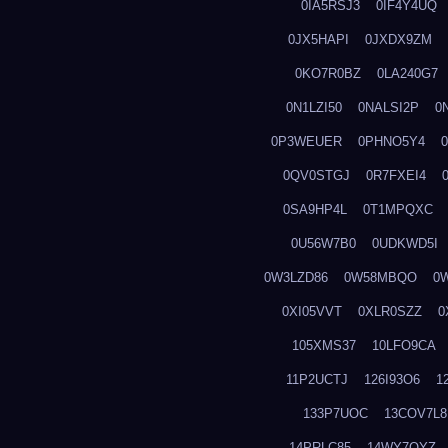
0IA5RSJ3
0IF4Y4UQ
0JX5HAPI
0JXDX9ZM
0KO7R0BZ
0LA240G7
0N1LZI50
0NALSI2P
0
0P3WEUER
0PHNO5Y4
0QV0STGJ
0R7FXEI4
0SA9HP4L
0T1MPQXC
0U56W7B0
0UDKWD5I
0W3LZD86
0W58MBQO
0
0XI05VVT
0XLR0SZZ
0
105XMS37
10LFO9CA
11P2UCTJ
126I93O6
1
133P7UOC
13COV7L8
14PRLC85
14WY7OYZ