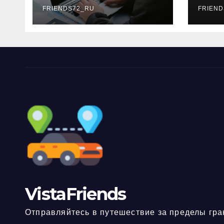
FRIENDS72_RU
дне
FRIEND
нео
док
VistaFriends
Отправляйтесь в путешествие за пределы гра