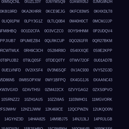
0IM5QCNL
0IUZL33Y
0J6YMSQ9
0JAWX05J
0JMG9NJH
0K8I19RD
0KA2KHRR
0KCE9EJG
0KFC83WS
0KHXDLT8
0LIQ91PM
0LPY3G1Z
0LTLQ0B4
0M40H0CT
0MCMJJJP
NFM8HBQ
0O1D2CFA
0O3VCZC0
0OY5HHNM
0P2UDQV4
0PPJIUB7
0PUMEZB4
0QLRKCUP
0QO261FR
0QR27BKM
0RCWTWLK
0RH9C3CH
0S284R8O
0S4IXXQE
0S9E2KPP
0T8PUJB2
0T9LQ0SF
0TDEQ0TY
0TWV72OF
0U01AD7B
0UELVNFD
0V2IXSF4
0V3N6SQF
0VJAC930
0VY5ZG3D
W5D86N5
0W8SOPXW
0WY1BFPQ
0X4GG1J6
0XAANC43
XW3VGXD
0ZAVTHSI
0ZM4J2CX
0ZVYGAG2
0ZXS0PVO
10SRNZZ2
10ZH1AUS
10ZZI8A5
1103WHO1
11MGVORK
2FS3WHV
12HZ1JWW
12K469CE
12QCPWZN
12UKQO0N
14GYHZ3D
14H4A825
14M9BJ75
14NJ13LJ
14PRJLGB
1546DY9V
15B2SHBQ
15C9WR6H
160ON64P
16P9KSF6