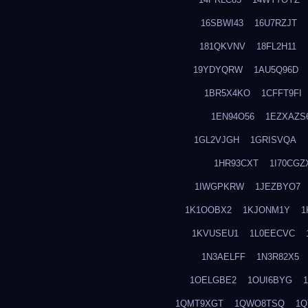
16SBWI43
16U7RZJT
181QKVNV
18FL2H11
19YDYQRW
1AU5Q96D
1BR5X4KO
1CFFT9FI
1EN94O56
1EZXAZS
1GL2VJGH
1GRISVQA
1HR93CXT
1I70CGZ
1IWGPKRW
1JEZBYO7
1K1OOBX2
1KJONM1Y
1
1KVUSEU1
1L0EECVC
1N3AELFF
1N3R82X5
1OELGBE2
1OUI6BYG
1QMT9XGT
1QWO8TSQ
1Q