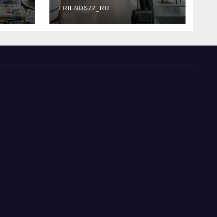
типы
FRIENDS72_RU