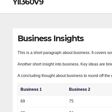
YII360V9
р
a
i
A
а
m
k
p
в
i
p
и
т
Business Insights
ь
This is a short paragraph about business. It covers s
Another short insight into business. Key ideas are bri
A concluding thought about business to round off the 
Business 1
Business 2
69
75