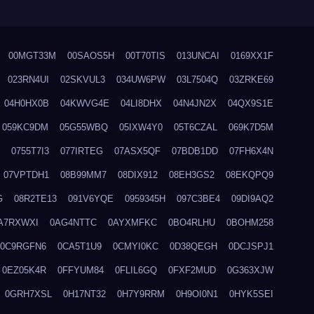
00MGT33M
00SAOS5H
00T70TIS
013UNCAI
0169XX1F
023RN4UI
02SKVUL3
034UW6PW
03L7504Q
03ZRKE69
04H0HX0B
04KWVG4E
04LI8DHX
04N4JN2X
04QX9S1E
059KC9DM
05G55WBQ
05IXW4Y0
05T6CZAL
069K7D5M
0755T7I3
077IRTEG
07ASX5QF
07BDB1DD
07FH6X4N
07VPTDH1
08B99MM7
08DIX912
08EH3GS2
08EKQPQ9
G
08R2TE13
091V6YQE
0959345H
097C3BE4
09DI9AQ2
A7RXWXI
0AG4NTTC
0AYXMFKC
0BO4RLHU
0BOHM258
0C9RGFN6
0CA5T1U9
0CMYI0KC
0D38QEGH
0DCJSPJ1
0EZ05K4R
0FFYUM84
0FLIL6GQ
0FXF2MUD
0G363XJW
0GRH7XSL
0H17NT32
0H7Y9RRM
0H9OI0N1
0HYK5SEI