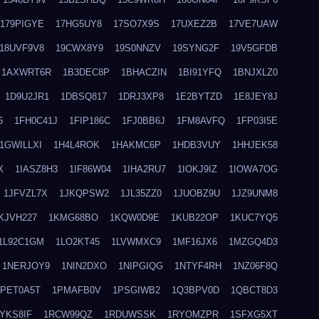
179PIGYE
17HG5UY8
17SO7X9S
17UXEZ2B
17VE7UAW
18UVF9V8
19CWX8Y9
19S0NNZV
19SYNG2F
19V5GFDB
1AXWRT6R
1B3DEC8P
1BHACZIN
1BI91YFQ
1BNJXLZ0
1D9U2JR1
1DBSQ817
1DRJ3XP8
1E2BYTZD
1E8JEY8J
6
1FH0C41J
1FIP186C
1FJ0BB6J
1FM8AVFQ
1FP03I5E
1GWILLXI
1H4L4ROK
1HAKMC6P
1HDB3VUY
1HHJEK58
X
1IASZ8H3
1IF86W04
1IHA2RU7
1IOKJ9IZ
1IOWA7OG
1JFVZL7X
1JKQPSW2
1JL35ZZ0
1JUOBZ9U
1JZ9UNM8
KJVH227
1KMG68BO
1KQW0D9E
1KUB22OP
1KUC7YQ5
1L92C1GM
1LO2KT45
1LVWMXC9
1MF16JX6
1MZGQ4D3
1NERJOY9
1NIN2DXO
1NIPGIQG
1NTYF4RH
1NZ06F8Q
1PET0A5T
1PMAFB0V
1PSGIWB2
1Q3BPV0D
1QBCT8D3
YKS8IF
1RCW99QZ
1RDUWSSK
1RYOMZPR
1SFXG5XT