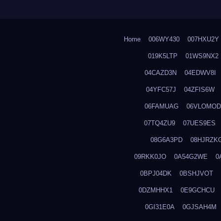
Home
006WY430
007HXU2Y
019K5LTP
01WS9NX2
04CAZD3N
04EDWV8I
04YFC57J
04ZFIS6W
06FAMUAG
06VLOMOD
07TQ4ZU9
07UES9ES
08G6A3PD
08HJRZK
09RKK0JO
0A54G2WE
0
0BPJ04DK
0BSHJVOT
0DZMHHX1
0E9GCHCU
0GI31E0A
0GJSAH4M