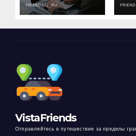
FRIENDS72_RU
дне
FRIEND
нео
док
VistaFriends
Отправляйтесь в путешествие за пределы гра