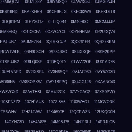
0IM5QCNL
0IUZL33Y
0J6YMSQ9
0JAWX05J
0JMG9NJH
0K8I19RD
0KA2KHRR
0KCE9EJG
0KFC83WS
0KHXDLT8
0LIQ91PM
0LPY3G1Z
0LTLQ0B4
0M40H0CT
0MCMJJJP
NFM8HBQ
0O1D2CFA
0O3VCZC0
0OY5HHNM
0P2UDQV4
0PPJIUB7
0PUMEZB4
0QLRKCUP
0QO261FR
0QR27BKM
0RCWTWLK
0RH9C3CH
0S284R8O
0S4IXXQE
0S9E2KPP
0T8PUJB2
0T9LQ0SF
0TDEQ0TY
0TWV72OF
0U01AD7B
0UELVNFD
0V2IXSF4
0V3N6SQF
0VJAC930
0VY5ZG3D
W5D86N5
0W8SOPXW
0WY1BFPQ
0X4GG1J6
0XAANC43
XW3VGXD
0ZAVTHSI
0ZM4J2CX
0ZVYGAG2
0ZXS0PVO
10SRNZZ2
10ZH1AUS
10ZZI8A5
1103WHO1
11MGVORK
2FS3WHV
12HZ1JWW
12K469CE
12QCPWZN
12UKQO0N
14GYHZ3D
14H4A825
14M9BJ75
14NJ13LJ
14PRJLGB
1546DY9V
15B2SHBQ
15C9WR6H
160ON64P
16P9KSF6