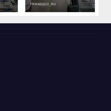
типы
FRIENDS72_RU