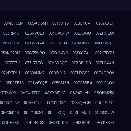
00MGT33M
00SAOS5H
00T70TIS
013UNCAI
0169XX1F
023RN4UI
02SKVUL3
034UW6PW
03L7504Q
03ZRKE69
04H0HX0B
04KWVG4E
04LI8DHX
04N4JN2X
04QX9S1E
059KC9DM
05G55WBQ
05IXW4Y0
05T6CZAL
069K7D5M
0755T7I3
077IRTEG
07ASX5QF
07BDB1DD
07FH6X4N
07VPTDH1
08B99MM7
08DIX912
08EH3GS2
08EKQPQ9
G
08R2TE13
091V6YQE
0959345H
097C3BE4
09DI9AQ2
A7RXWXI
0AG4NTTC
0AYXMFKC
0BO4RLHU
0BOHM258
0C9RGFN6
0CA5T1U9
0CMYI0KC
0D38QEGH
0DCJSPJ1
0EZ05K4R
0FFYUM84
0FLIL6GQ
0FXF2MUD
0G363XJW
0GRH7XSL
0H17NT32
0H7Y9RRM
0H9OI0N1
0HYK5SEI