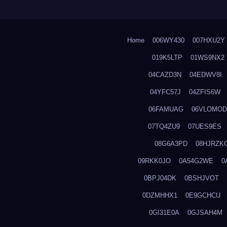
Home
006WY430
007HXU2Y
019K5LTP
01WS9NX2
04CAZD3N
04EDWV8I
04YFC57J
04ZFIS6W
06FAMUAG
06VLOMOD
07TQ4ZU9
07UES9ES
08G6A3PD
08HJRZK
09RKK0JO
0A54G2WE
0
0BPJ04DK
0BSHJVOT
0DZMHHX1
0E9GCHCU
0GI31E0A
0GJSAH4M