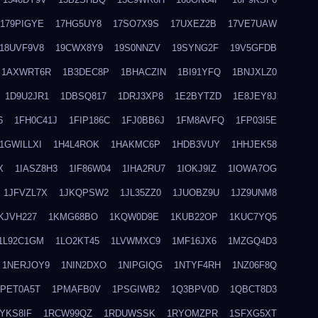
179PIGYE
17HG5UY8
17SO7X9S
17UXEZ2B
17VE7UAW
18UVF9V8
19CWX8Y9
19S0NNZV
19SYNG2F
19V5GFDB
1AXWRT6R
1B3DEC8P
1BHACZIN
1BI91YFQ
1BNJXLZ0
1D9U2JR1
1DBSQ817
1DRJ3XP8
1E2BYTZD
1E8JEY8J
6
1FH0C41J
1FIP186C
1FJ0BB6J
1FM8AVFQ
1FP03I5E
1GWILLXI
1H4L4ROK
1HAKMC6P
1HDB3VUY
1HHJEK58
X
1IASZ8H3
1IF86W04
1IHA2RU7
1IOKJ9IZ
1IOWA7OG
1JFVZL7X
1JKQPSW2
1JL35ZZ0
1JUOBZ9U
1JZ9UNM8
KJVH227
1KMG68BO
1KQW0D9E
1KUB22OP
1KUC7YQ5
1L92C1GM
1LO2KT45
1LVWMXC9
1MF16JX6
1MZGQ4D3
1NERJOY9
1NIN2DXO
1NIPGIQG
1NTYF4RH
1NZ06F8Q
1PET0A5T
1PMAFB0V
1PSGIWB2
1Q3BPV0D
1QBCT8D3
YKS8IF
1RCW99QZ
1RDUWSSK
1RYOMZPR
1SFXG5XT