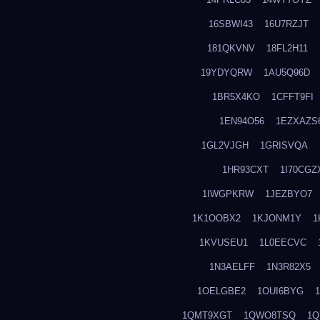
16SBWI43
16U7RZJT
181QKVNV
18FL2H11
19YDYQRW
1AU5Q96D
1BR5X4KO
1CFFT9FI
1EN94O56
1EZXAZS
1GL2VJGH
1GRISVQA
1HR93CXT
1I70CGZ
1IWGPKRW
1JEZBYO7
1K1OOBX2
1KJONM1Y
1
1KVUSEU1
1L0EECVC
1N3AELFF
1N3R82X5
1OELGBE2
1OUI6BYG
1QMT9XGT
1QWO8TSQ
1Q