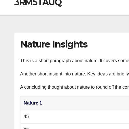
3RM5TAUQ
р
a
i
A
а
m
k
p
в
i
p
и
т
Nature Insights
ь
This is a short paragraph about nature. It covers some
Another short insight into nature. Key ideas are briefl
A concluding thought about nature to round off the con
Nature 1
45