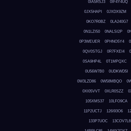
0IA5RSJ3
0IF4Y4UQ
0JX5HAPI
0JXDX9ZM
0KO7R0BZ
0LA240G7
0N1LZI50
0NALSI2P
0
0P3WEUER
0PHNO5Y4
0QV0STGJ
0R7FXEI4
0SA9HP4L
0T1MPQXC
0U56W7B0
0UDKWD5I
0W3LZD86
0W58MBQO
0
0XI05VVT
0XLR0SZZ
0
105XMS37
10LFO9CA
11P2UCTJ
126I93O6
1
133P7UOC
13COV7L8
14PRLC85
14WY7OYZ