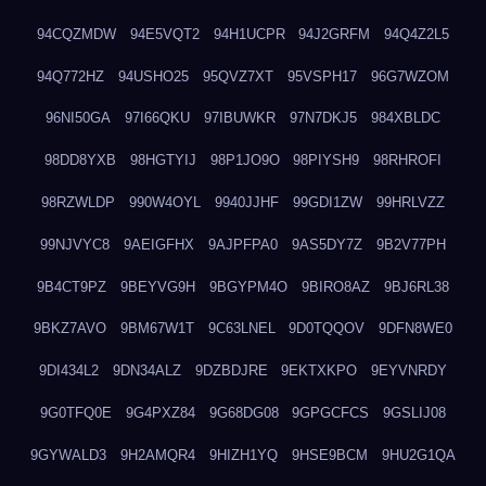
94CQZMDW
94E5VQT2
94H1UCPR
94J2GRFM
94Q4Z2L5
94Q772HZ
94USHO25
95QVZ7XT
95VSPH17
96G7WZOM
96NI50GA
97I66QKU
97IBUWKR
97N7DKJ5
984XBLDC
98DD8YXB
98HGTYIJ
98P1JO9O
98PIYSH9
98RHROFI
98RZWLDP
990W4OYL
9940JJHF
99GDI1ZW
99HRLVZZ
99NJVYC8
9AEIGFHX
9AJPFPA0
9AS5DY7Z
9B2V77PH
9B4CT9PZ
9BEYVG9H
9BGYPM4O
9BIRO8AZ
9BJ6RL38
9BKZ7AVO
9BM67W1T
9C63LNEL
9D0TQQOV
9DFN8WE0
9DI434L2
9DN34ALZ
9DZBDJRE
9EKTXKPO
9EYVNRDY
9G0TFQ0E
9G4PXZ84
9G68DG08
9GPGCFCS
9GSLIJ08
9GYWALD3
9H2AMQR4
9HIZH1YQ
9HSE9BCM
9HU2G1QA