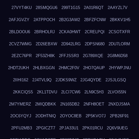
27VYT4KU
28SMQGU6
299T1G15
2A01R6QT
2AAYZL7V
2AFJGVZY
2ATPPOCH
2B2G3AW2
2BFZFCNW
2BKKV1H5
2BLDOOU6
2BRHOLRJ
2CKA0HWT
2CRELPQI
2CSOTXFR
2CVZ7WMG
2D26EBXW
2D942LRG
2DPSN680
2DU7LORM
2EZC76PR
2F53ZH8K
2FFJSSR3
2G789XQE
2G8M6D58
2HDT2UKH
2HLBXGGN
2HMC2F0V
2HO7QAUP
2HYWPJNU
2IIHI162
2J4TVL9Q
2JDKS9WZ
2JG4QYDE
2JSJLGSQ
2KKCIQS5
2KL1TDVU
2LCI7CW6
2LN9C5H3
2LVOI55N
2M7YMERZ
2MIQDBKK
2N165DB2
2NFH8OET
2NXDJSMA
2OC6YQYJ
2ODHTNIQ
2OYOC8EB
2P5KVO7J
2PB26F91
2PFU2MB3
2PGICZT7
2PJA33U1
2PK01RCU
2Q6V9UEG