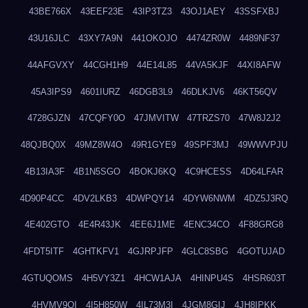
43BE766X
43EEF23E
43IP3TZ3
43OJ1AEY
43SSFXBJ
43U16JLC
43XY7A9N
441OKOJO
4474ZR0W
4489NF37
44AFGVXY
44CGH1H9
44E14L85
44VA5KJF
44XI8AFW
45A3IPS9
4601IURZ
46DGB3L9
46DLKJV6
46KT56QV
4728GJZN
47CQFY0O
47JMVITW
47TRZS70
47W8J2J2
48QJBQ0X
49MZ8W4O
49R1GYE9
49SPF3MJ
49WWVPJU
4B13IA3F
4B1N5SGO
4BOKJ6KQ
4C9HCESS
4D64LFAR
4D90P4CC
4DV2LKB3
4DWPQY14
4DYW6NWM
4DZ5J3RQ
4E402GTO
4E4R43JK
4EE6J1ME
4ENC34CO
4F88GRG8
4FDT5ITF
4GHTKFV1
4GJRPJFP
4GLC8SBG
4GOTUJAD
4GTUQOMS
4H5VY3Z1
4HCW1AJA
4HINPU4S
4HSR603T
4HVMV9QI
4I5H850W
4IL73M3I
4JGM8GIJ
4JH8IPKK