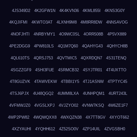
4JS349D2
4K2GFW1N
4K4KVN36
4KML855I
4KNS3G0Y
4KQJIFMI
4KWTO3AT
4LXNH9M8
4M8RR8DW
4NNSAVOG
4NOFJHTI
4NRBYMY1
4O9WC0SL
4ORR508B
4P5VX889
4PE2DGG9
4PW810LS
4Q1M7Q60
4QAHYG43
4QHYCH8B
4QL610TS
4QRSJ753
4QVTMIC5
4QXRDQN7
4S31TENQ
4SGZZGF9
4SHI3FUE
4SRMCB32
4SYJTR01
4T4UXTTO
4T8GUZVK
4TAWVEKW
4TBBI1Y5
4TJ1ASNW
4TPTYC45
4TSJ6PJX
4U48QGQ2
4UMM8LXA
4UNHPQM1
4URT243L
4VFMWJZ0
4VGSLXPJ
4VJZYO02
4VNW7KSQ
4W6ZE1F7
4WP2PW82
4WQWQXX8
4WXQZN38
4X7TT8GV
4XYOT662
4XZYAUHI
4YQHH612
4Z52SO0V
4ZP14UIL
4ZVGSBH0