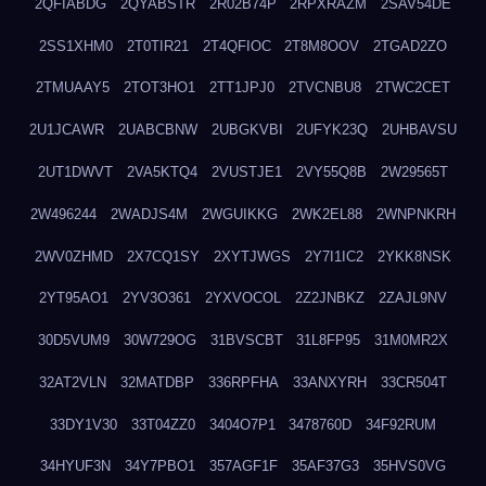
2QFIABDG
2QYABSTR
2R02B74P
2RPXRAZM
2SAV54DE
2SS1XHM0
2T0TIR21
2T4QFIOC
2T8M8OOV
2TGAD2ZO
2TMUAAY5
2TOT3HO1
2TT1JPJ0
2TVCNBU8
2TWC2CET
2U1JCAWR
2UABCBNW
2UBGKVBI
2UFYK23Q
2UHBAVSU
2UT1DWVT
2VA5KTQ4
2VUSTJE1
2VY55Q8B
2W29565T
2W496244
2WADJS4M
2WGUIKKG
2WK2EL88
2WNPNKRH
2WV0ZHMD
2X7CQ1SY
2XYTJWGS
2Y7I1IC2
2YKK8NSK
2YT95AO1
2YV3O361
2YXVOCOL
2Z2JNBKZ
2ZAJL9NV
30D5VUM9
30W729OG
31BVSCBT
31L8FP95
31M0MR2X
32AT2VLN
32MATDBP
336RPFHA
33ANXYRH
33CR504T
33DY1V30
33T04ZZ0
3404O7P1
3478760D
34F92RUM
34HYUF3N
34Y7PBO1
357AGF1F
35AF37G3
35HVS0VG