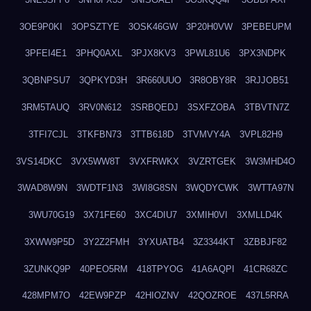
3OE9P0KI
3OPSZTYE
3OSK46GW
3P20H0VW
3PEBEUPM
3PFEI4E1
3PHQ0AXL
3PJX8KV3
3PWL81U6
3PX3NDPK
3QBNPSU7
3QPKYD3H
3R660UUO
3R8OBY8R
3RJJOB51
3RM5TAUQ
3RV0N612
3SRBQEDJ
3SXFZOBA
3TBVTN7Z
3TFI7CJL
3TKFBN73
3TTB618D
3TVMVY4A
3VPL82H9
3VS14DKC
3VX5WW8T
3VXFRWKX
3VZRTGEK
3W3MHD4O
3WAD8W9N
3WDTF1N3
3WI8G8SN
3WQDYCWK
3WTTA97N
3WU70G19
3X71FE60
3XC4DIU7
3XMIH0VI
3XMLLD4K
3XWW9P5D
3Y2Z2FMH
3YXUATB4
3Z3344KT
3ZBBJF82
3ZUNKQ9P
40PEO5RM
418TPYOG
41A6AQPI
41CR68ZC
428MPM7O
42EW9PZP
42HIOZNV
42QOZROE
437L5RRA