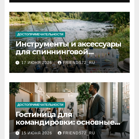
документов
ДОСТОПРИМЕЧАТЕЛЬНОСТИ
Инструменты и аксессуары
для спиннинговой
рыбалки: назначение и
17 ИЮНЯ 2026
FRIENDS72_RU
типы
ДОСТОПРИМЕЧАТЕЛЬНОСТИ
Гостиница для
командировки: основные
критерии выбора
15 ИЮНЯ 2026
FRIENDS72_RU