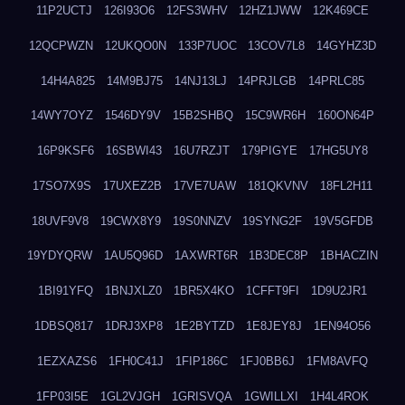
11P2UCTJ
126I93O6
12FS3WHV
12HZ1JWW
12K469CE
12QCPWZN
12UKQO0N
133P7UOC
13COV7L8
14GYHZ3D
14H4A825
14M9BJ75
14NJ13LJ
14PRJLGB
14PRLC85
14WY7OYZ
1546DY9V
15B2SHBQ
15C9WR6H
160ON64P
16P9KSF6
16SBWI43
16U7RZJT
179PIGYE
17HG5UY8
17SO7X9S
17UXEZ2B
17VE7UAW
181QKVNV
18FL2H11
18UVF9V8
19CWX8Y9
19S0NNZV
19SYNG2F
19V5GFDB
19YDYQRW
1AU5Q96D
1AXWRT6R
1B3DEC8P
1BHACZIN
1BI91YFQ
1BNJXLZ0
1BR5X4KO
1CFFT9FI
1D9U2JR1
1DBSQ817
1DRJ3XP8
1E2BYTZD
1E8JEY8J
1EN94O56
1EZXAZS6
1FH0C41J
1FIP186C
1FJ0BB6J
1FM8AVFQ
1FP03I5E
1GL2VJGH
1GRISVQA
1GWILLXI
1H4L4ROK