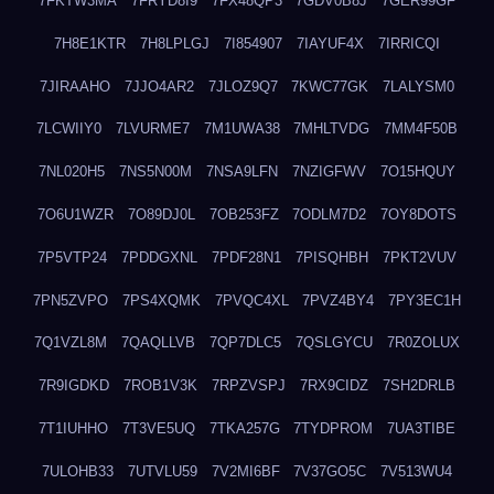
7FKTW3MA
7FRYD8I9
7FX48QP3
7GDV0B8J
7GER99GF
7H8E1KTR
7H8LPLGJ
7I854907
7IAYUF4X
7IRRICQI
7JIRAAHO
7JJO4AR2
7JLOZ9Q7
7KWC77GK
7LALYSM0
7LCWIIY0
7LVURME7
7M1UWA38
7MHLTVDG
7MM4F50B
7NL020H5
7NS5N00M
7NSA9LFN
7NZIGFWV
7O15HQUY
7O6U1WZR
7O89DJ0L
7OB253FZ
7ODLM7D2
7OY8DOTS
7P5VTP24
7PDDGXNL
7PDF28N1
7PISQHBH
7PKT2VUV
7PN5ZVPO
7PS4XQMK
7PVQC4XL
7PVZ4BY4
7PY3EC1H
7Q1VZL8M
7QAQLLVB
7QP7DLC5
7QSLGYCU
7R0ZOLUX
7R9IGDKD
7ROB1V3K
7RPZVSPJ
7RX9CIDZ
7SH2DRLB
7T1IUHHO
7T3VE5UQ
7TKA257G
7TYDPROM
7UA3TIBE
7ULOHB33
7UTVLU59
7V2MI6BF
7V37GO5C
7V513WU4