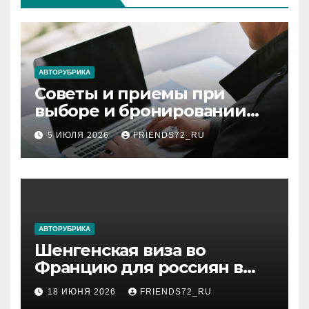
АВТОРУБРИКА
Советы и приемы при
выборе и бронировании
авиабилетов
5 ИЮЛЯ 2026
FRIENDS72_RU
АВТОРУБРИКА
Шенгенская виза во
Францию для россиян в
2026 году: сроки от 3 дней
18 ИЮНЯ 2026
FRIENDS72_RU
и список необходимых