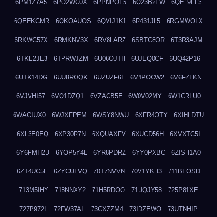
6PM1Z7A5
6PO2WC0X
6PPNPOF5
6Q23B2FW
6QE19FL3
6QEEKCMR
6QKOAUOS
6QVIJ1K1
6R431JL5
6RGMWOLX
6RKWC57X
6RMKNV3X
6RV8LARZ
6SBTC8OR
6T3R3AJM
6TKE2JE3
6TPRWJZM
6U06OJTH
6UJEQ0CF
6UQ42P16
6UTK14DG
6UU9ROQK
6UZUZF6L
6V4POCW2
6V6FZLKN
6VJVHI57
6VQ1DZQ1
6VZACB5E
6W0V02MY
6W1CRLU0
6WAOIUX0
6WJXFPEM
6WSY8NWU
6XFR4OTY
6XIHLDTU
6XL3E0EQ
6XP30R7N
6XQUAXFV
6XUCD56H
6XVXTC5I
6Y6PMH2U
6YQP5Y4L
6YR8PDRZ
6YY0PXBC
6ZISH1A0
6ZT4UC5F
6ZYCUFVQ
70T7NVVN
70V1YKH3
711BHOSD
713M5IHY
718NNXY2
71H5RDOO
71UQJY58
725P81XE
727P972L
72FW37AL
73CXZZM4
73IDZEWO
73UTNHIP