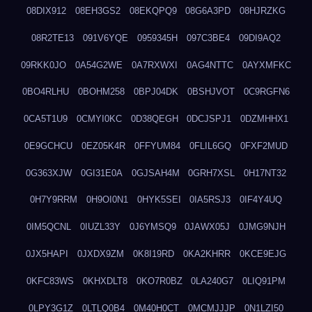
08DIX912
08EH3GS2
08EKQPQ9
08G6A3PD
08HJRZKG
08R2TE13
091V6YQE
0959345H
097C3BE4
09DI9AQ2
09RKK0JO
0A54G2WE
0A7RXWXI
0AG4NTTC
0AYXMFKC
0BO4RLHU
0BOHM258
0BPJ04DK
0BSHJVOT
0C9RGFN6
0CA5T1U9
0CMYI0KC
0D38QEGH
0DCJSPJ1
0DZMHHX1
0E9GCHCU
0EZ05K4R
0FFYUM84
0FLIL6GQ
0FXF2MUD
0G363XJW
0GI31E0A
0GJSAH4M
0GRH7XSL
0H17NT32
0H7Y9RRM
0H9OI0N1
0HYK5SEI
0IA5RSJ3
0IF4Y4UQ
0IM5QCNL
0IUZL33Y
0J6YMSQ9
0JAWX05J
0JMG9NJH
0JX5HAPI
0JXDX9ZM
0K8I19RD
0KA2KHRR
0KCE9EJG
0KFC83WS
0KHXDLT8
0KO7R0BZ
0LA240G7
0LIQ91PM
0LPY3G1Z
0LTLQ0B4
0M40H0CT
0MCMJJJP
0N1LZI50