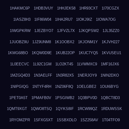
1HAKMC6P
1HDB3VUY
1HHJEK58
1HR93CXT
1I70CGZX
1IASZ8H3
1IF86W04
1IHA2RU7
1IOKJ9IZ
1IOWA7OG
1IWGPKRW
1JEZBYO7
1JFVZL7X
1JKQPSW2
1JL35ZZ0
1JUOBZ9U
1JZ9UNM8
1K1OOBX2
1KJONM1Y
1KJVH227
1KMG68BO
1KQW0D9E
1KUB22OP
1KUC7YQ5
1KVUSEU1
1L0EECVC
1L92C1GM
1LO2KT45
1LVWMXC9
1MF16JX6
1MZGQ4D3
1N3AELFF
1N3R82X5
1NERJOY9
1NIN2DXO
1NIPGIQG
1NTYF4RH
1NZ06F8Q
1OELGBE2
1OUI6BYG
1PET0A5T
1PMAFB0V
1PSGIWB2
1Q3BPV0D
1QBCT8D3
1QMT9XGT
1QWO8TSQ
1QYKS8IF
1RCW99QZ
1RDUWSSK
1RYOMZPR
1SFXG5XT
1SSBXDLO
1SZ258AV
1T04TFO9