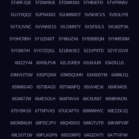
5T4RFJQE
5TDWI9U5
5TDWKNIX
5THBIEFD
5TVPRN5V
5UJY0QQ2
5UPNX603
5UUMB8OT
5V5K9CVS
5VB3LIYB
5VTXJVNC
5VVNNS1S
5XJ2MR7Y
5XSF9JLS
5XU6ZP3A
5Y0HCRBH
5Y1QS60T
5Y86UZX6
5YB5BBQM
5YHM530M
5YO667IH
5YO7ZQGL
5Z1BWJEZ
5Z1VP9TD
5ZYFJGV9
60IZ2Y44
60X8LPUK
62LJGRE8
6316UU0I
634ZKLU1
63MVU7SW
63SPQINX
63WDQUHH
63X60DYM
64996J11
659M6G4O
65TIBAG5
65TN6NPQ
65UV4E1K
660K94O5
663467JW
664ESOLH
664FNVV4
66C6U597
66NBHAON
675YBKS0
67T6PVX5
67UCAPT0
6899WHVC
68EZZKJQ
68OMB6UH
68PDCJPV
68QHDOI3
699GTUTR
69KWPV8F
69LSOT1W
69PLXGPN
69S53RP0
6A5ZOVTI
6A7TVFIW