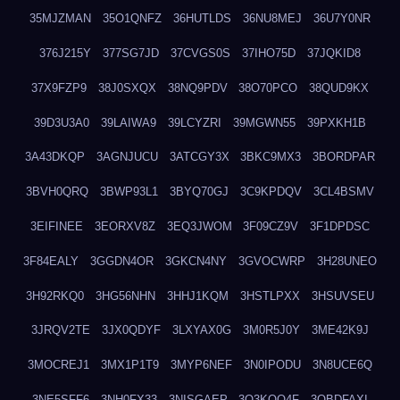
35MJZMAN
35O1QNFZ
36HUTLDS
36NU8MEJ
36U7Y0NR
376J215Y
377SG7JD
37CVGS0S
37IHO75D
37JQKID8
37X9FZP9
38J0SXQX
38NQ9PDV
38O70PCO
38QUD9KX
39D3U3A0
39LAIWA9
39LCYZRI
39MGWN55
39PXKH1B
3A43DKQP
3AGNJUCU
3ATCGY3X
3BKC9MX3
3BORDPAR
3BVH0QRQ
3BWP93L1
3BYQ70GJ
3C9KPDQV
3CL4BSMV
3EIFINEE
3EORXV8Z
3EQ3JWOM
3F09CZ9V
3F1DPDSC
3F84EALY
3GGDN4OR
3GKCN4NY
3GVOCWRP
3H28UNEO
3H92RKQ0
3HG56NHN
3HHJ1KQM
3HSTLPXX
3HSUVSEU
3JRQV2TE
3JX0QDYF
3LXYAX0G
3M0R5J0Y
3ME42K9J
3MOCREJ1
3MX1P1T9
3MYP6NEF
3N0IPODU
3N8UCE6Q
3NE5SFF6
3NH0FX33
3NISGAEP
3O3KQQ4F
3OBDFAXI