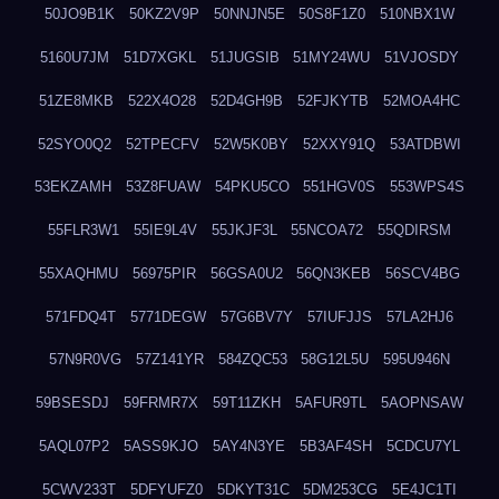
50JO9B1K
50KZ2V9P
50NNJN5E
50S8F1Z0
510NBX1W
5160U7JM
51D7XGKL
51JUGSIB
51MY24WU
51VJOSDY
51ZE8MKB
522X4O28
52D4GH9B
52FJKYTB
52MOA4HC
52SYO0Q2
52TPECFV
52W5K0BY
52XXY91Q
53ATDBWI
53EKZAMH
53Z8FUAW
54PKU5CO
551HGV0S
553WPS4S
55FLR3W1
55IE9L4V
55JKJF3L
55NCOA72
55QDIRSM
55XAQHMU
56975PIR
56GSA0U2
56QN3KEB
56SCV4BG
571FDQ4T
5771DEGW
57G6BV7Y
57IUFJJS
57LA2HJ6
57N9R0VG
57Z141YR
584ZQC53
58G12L5U
595U946N
59BSESDJ
59FRMR7X
59T11ZKH
5AFUR9TL
5AOPNSAW
5AQL07P2
5ASS9KJO
5AY4N3YE
5B3AF4SH
5CDCU7YL
5CWV233T
5DFYUFZ0
5DKYT31C
5DM253CG
5E4JC1TI