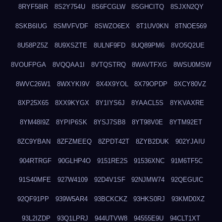
8RYF58IR
8S2Y754U
8S6FCGLW
8SGHCITQ
8SJXN2QY
8SKB6IUG
8SMVFVDF
8SWZO6EX
8T1UV0KN
8TNOE569
8U58PZ5Z
8U9XSZTE
8ULNF9FD
8UQ89PM6
8VO5Q2UE
8VOUFPGA
8VQQAA1I
8VTQSTRQ
8WAVTFXG
8WSU0MSW
8WVC26W1
8WXYKI9V
8X4X9YOL
8X79OPDP
8XCY80VZ
8XP25X65
8XX9KYGX
8Y1IYS6J
8YAACL5S
8YKVAXRE
8YM48I9Z
8YPIP6SK
8YSJ7SB8
8YT98V0E
8YTM92ET
8ZC9YBAN
8ZFZMEEQ
8ZPDT42T
8ZYB2DUK
902YJAIU
904RTRGF
90GLHP4O
9151RE2S
91536XNC
91M6TF5C
91S40MFE
927W4109
92D4V1SF
92NJMW74
92QEGUIC
92QF91PP
939W5AR4
93BCKCKZ
93HKS0RJ
93KMD0XZ
93L2IZDP
93Q1LPRJ
944UTVW8
94555E9U
94CLT1XT