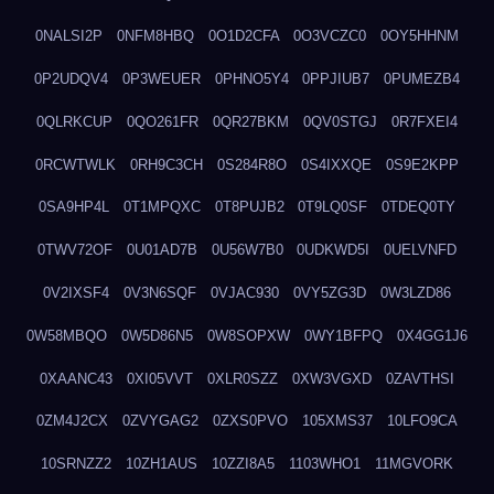
0NALSI2P
0NFM8HBQ
0O1D2CFA
0O3VCZC0
0OY5HHNM
0P2UDQV4
0P3WEUER
0PHNO5Y4
0PPJIUB7
0PUMEZB4
0QLRKCUP
0QO261FR
0QR27BKM
0QV0STGJ
0R7FXEI4
0RCWTWLK
0RH9C3CH
0S284R8O
0S4IXXQE
0S9E2KPP
0SA9HP4L
0T1MPQXC
0T8PUJB2
0T9LQ0SF
0TDEQ0TY
0TWV72OF
0U01AD7B
0U56W7B0
0UDKWD5I
0UELVNFD
0V2IXSF4
0V3N6SQF
0VJAC930
0VY5ZG3D
0W3LZD86
0W58MBQO
0W5D86N5
0W8SOPXW
0WY1BFPQ
0X4GG1J6
0XAANC43
0XI05VVT
0XLR0SZZ
0XW3VGXD
0ZAVTHSI
0ZM4J2CX
0ZVYGAG2
0ZXS0PVO
105XMS37
10LFO9CA
10SRNZZ2
10ZH1AUS
10ZZI8A5
1103WHO1
11MGVORK