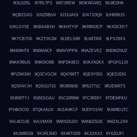
9I3U1D5L
9I7RL7P3
9I87JREW
9IDKWGWQ
9IL8EDHA
9IQBZSXG
9J0ZRBUV
9J11UAOI
9JA7JOQ9
9JHR89JS
9JKLGY5E
9KBAABXH
9KKHTYIP
9KRBN3CP
9KXDCNY7
9KYCB7O6
9KZY0X2M
9LDELS8R
9LI6FD0X
9LPX29XS
9M408HT8
9N08A9CF
9NAVVPPN
9NAZEVEZ
9NDMZNUZ
9NKKRBUS
9NM3IO8B
9NPDK8EO
9OKXN2KX
9PGFG1J0
9PIZMO0H
9Q3CVGCM
9Q4799TT
9QE0Y05S
9QEDJDIS
9QSFAYJH
9QSGU715
9R3R0930
9R51T71C
9RJEMRTS
9S85RTYJ
9SBD1GAU
9SC20R8W
9TC3RDIY
9TDEMFKU
9THBOC03
9TQKANJX
9U1AHKCF
9UDYO1HV
9UW8EUTC
9VL4EOJB
9VLVMX0I
9W0SDU2O
9WNDZ5OE
9WZXLZA9
9X1M8G59
9X1RL5NO
9X48TOD5
9XJI2XX2
9Y62DJFI