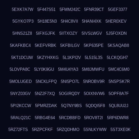
5EXK7A7W
5F447S51
5FMM242C
5FNR39CT
5GEF3377
5GYKO7P3
5H18E5N3
5H4C8VII
5HANI4XK
5HER0XEV
5HNS21Z8
5IFXGJFK
5IITXOZY
5IVSLWGV
5J5FOXDN
5KAFKBC4
5KEFVRBK
5KFBILGV
5KP635PE
5KSAQAB8
5KT1DCUW
5KZYHXKG
5L1KPI2V
5L515L3S
5LCKQGH7
5LOVPA8C
5LY0K9GU
5M4U4YA3
5M8JMWFU
5MC4C6M0
5MOLUGED
5NCKLFPQ
5NI5PO7L
5NROBV9R
5NSPSK7R
5NYZ03GV
5NZ2F7XQ
5OGIRQDY
5OIXNVW6
5OPF8A7F
5PI2KCCW
5PMRZDAK
5Q7NY9BS
5QDQI5F8
5QL8UU2J
5RALQ21C
5RBG4E64
5RCDBBFD
5ROV8T2I
5RP6DWR8
5RZ72FTS
5RZPCFKF
5RZQDHMO
5SNLKYWW
5ST3XE0K