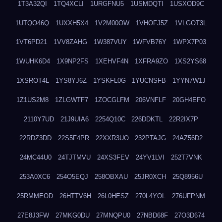
1T3A32QI
1TQ4XCLI
1URGFNU5
1USMDQTI
1USXOD9C
1UTQO46Q
1UXXH5X4
1V2M00OW
1VHOFJ5Z
1VLGOT3L
1VT6PD21
1VV8ZAHG
1W387VUY
1WFVB76Y
1WPX7P03
1WUHK6D4
1X9NP2FS
1XEHVF4N
1XFRA9ZO
1XS2YS68
1XSROT4L
1YS8YJ6Z
1YSKFL0G
1YUCNSFB
1YYN7W1J
1Z1US2M8
1ZLGWTF7
1ZOCGLFM
206VNFLF
20GH4EFO
2110Y7UD
21J9UIA6
2254Q10C
226DDKTL
22R2IX7P
22RDZ3DD
22S5F4PR
22XXR3UO
232PTAJG
24AZ56D2
24MC44U0
24TJTMVU
24XS3FEV
24YV1LVI
252T7VNK
253A0XC6
254O5EQJ
258OBXAU
25JR0XCH
25Q8956U
25RMMEOD
26HTTV6H
26L0HESZ
270L4YOL
276UFPNM
27E8J3FW
27MKG0DU
27MNQPU0
27NBD68F
27O3D674