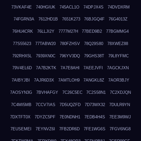
73VKAF4E
740HGIUK
745ACL1O
74DPJX4S
74DVDXRM
74FGRN3A
7612HD1B
7651K273
76BJGQ4F
76G4013Z
76HU4CRK
76LLJI2Y
7777M27H
77BED9B2
77BGMMG4
77S55623
77TABW20
780FZHSV
78Q29S80
78XWEZ88
792RHX5L
7939XN0C
796YV3DQ
79GHS38T
79L8YFMC
79V4EL6D
7A7B2KTK
7A7E8AHI
7AEEJVFI
7AGCKJXN
7AIBYJBI
7AJR6D3X
7AMTLOH9
7ANGKL8Z
7AOR3BJY
7AOSYN3G
7BVHAFGY
7C26C5EC
7C2S58N1
7C2XDJQN
7C4MI5MB
7CCV7IAS
7D5UQZFD
7D73WX32
7DULR9YN
7DXTFT0X
7DYZC5PF
7E0NDNH1
7EDB4H4S
7EE3M9WJ
7EUSEMEI
7EYNVZ6I
7FB2DR6D
7FE1WG6S
7FGV6NG8