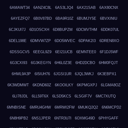
6AMAWT34
6ANZ4C8L
6AS3LJQ4
6AX21SAB
6AX80CNX
6AYEZFQ7
6B0V87BD
6BA9R10Z
6BUMJY5E
6BVXINIU
6CJKUI7J
6D1OSCXH
6D8BUPZM
6DCMVTHM
6DDK07UL
6DEL198E
6DMVW7ZP
6DO5WVEC
6DPAK2I3
6DREN8XO
6DSSGCV5
6EEGL9Z9
6EI21UCB
6EMNTEE0
6F1DJ5WF
6G3CXI93
6G3KEGYN
6H6L0Z3E
6HD2DCBO
6HM0FQJT
6HWL9A3P
6I5IUH76
6JGSI1UR
6JQL3WKJ
6K3EBPX1
6K3WDMWT
6KDND60Z
6KOOILKY
6KPMGXPJ
6LGMA8OZ
6LI78JDL
6LL59T6X
6LSD5KCS
6LSGIF7V
6MC7XUTQ
6MNBISNE
6MRU4GHW
6MRWI2FW
6MUKQ2Q2
6N6MCPD2
6N8H9PB2
6NS1JPER
6NTR3U7I
6OXMG49D
6PHYGAFF