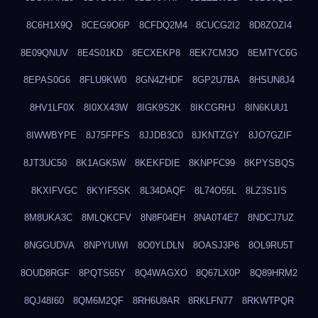
8C6H1X9Q
8CEG9O6P
8CFDQ2M4
8CUCG2I2
8D8ZOZI4
8E09QNUV
8E4S01KD
8ECXEKP8
8EK7CM3O
8EMTYC6G
8EPAS0G6
8FLU9KW0
8GN4ZHDF
8GP2U7BA
8HSUN8J4
8HV1LF0X
8I0XX43W
8IGK9S2K
8IKCGRHJ
8IN6KUU1
8IWWBYPE
8J75FPFS
8JJDB3C0
8JKNTZGY
8JO7GZIF
8JT3UC50
8K1AGK5W
8KEKFDIE
8KNPFC99
8KPYSBQS
8KXIFVGC
8KYIF5SK
8L34DAQF
8L74O55L
8LZ3S1IS
8M8UKA3C
8MLQKCFV
8N8F04EH
8NA0T4E7
8NDCJ7UZ
8NGGUDVA
8NPYUIWI
8O0YLDLN
8OASJ3P6
8OL9RU5T
8OUD8RGF
8PQTS65Y
8Q4WAGXO
8Q67LX0P
8Q89HRM2
8QJ48I60
8QM6M2QF
8RH6U9AR
8RKLFN77
8RKWTPQR