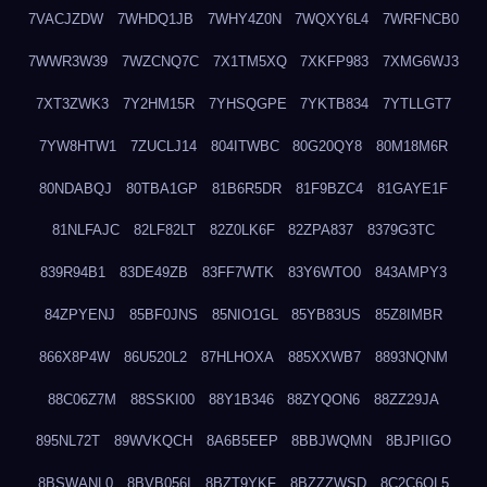
7VACJZDW
7WHDQ1JB
7WHY4Z0N
7WQXY6L4
7WRFNCB0
7WWR3W39
7WZCNQ7C
7X1TM5XQ
7XKFP983
7XMG6WJ3
7XT3ZWK3
7Y2HM15R
7YHSQGPE
7YKTB834
7YTLLGT7
7YW8HTW1
7ZUCLJ14
804ITWBC
80G20QY8
80M18M6R
80NDABQJ
80TBA1GP
81B6R5DR
81F9BZC4
81GAYE1F
81NLFAJC
82LF82LT
82Z0LK6F
82ZPA837
8379G3TC
839R94B1
83DE49ZB
83FF7WTK
83Y6WTO0
843AMPY3
84ZPYENJ
85BF0JNS
85NIO1GL
85YB83US
85Z8IMBR
866X8P4W
86U520L2
87HLHOXA
885XXWB7
8893NQNM
88C06Z7M
88SSKI00
88Y1B346
88ZYQON6
88ZZ29JA
895NL72T
89WVKQCH
8A6B5EEP
8BBJWQMN
8BJPIIGO
8BSWANL0
8BVB056I
8BZT9YKF
8BZZZWSD
8C2C6QL5