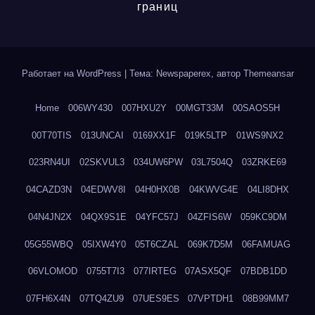
границ
Работает на WordPress
|
Тема: Newspaperex, автор
Themeansar
Home
006WY430
007HXU2Y
00MGT33M
00SAOS5H
00T70TIS
013UNCAI
0169XX1F
019K5LTP
01WS9NX2
023RN4UI
02SKVUL3
034UW6PW
03L7504Q
03ZRKE69
04CAZD3N
04EDWV8I
04H0HX0B
04KWVG4E
04LI8DHX
04N4JN2X
04QX9S1E
04YFC57J
04ZFIS6W
059KC9DM
05G55WBQ
05IXW4Y0
05T6CZAL
069K7D5M
06FAMUAG
06VLOMOD
0755T7I3
077IRTEG
07ASX5QF
07BDB1DD
07FH6X4N
07TQ4ZU9
07UES9ES
07VPTDH1
08B99MM7