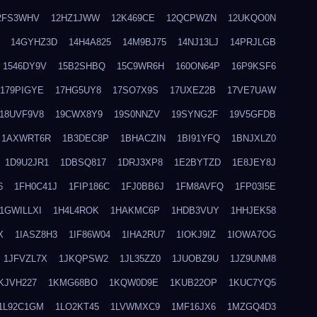
2FS3WHV
12HZ1JWW
12K469CE
12QCPWZN
12UKQO0N
14GYHZ3D
14H4A825
14M9BJ75
14NJ13LJ
14PRJLGB
1546DY9V
15B2SHBQ
15C9WR6H
160ON64P
16P9KSF6
179PIGYE
17HG5UY8
17SO7X9S
17UXEZ2B
17VE7UAW
18UVF9V8
19CWX8Y9
19S0NNZV
19SYNG2F
19V5GFDB
1AXWRT6R
1B3DEC8P
1BHACZIN
1BI91YFQ
1BNJXLZ0
1D9U2JR1
1DBSQ817
1DRJ3XP8
1E2BYTZD
1E8JEY8J
6
1FH0C41J
1FIP186C
1FJ0BB6J
1FM8AVFQ
1FP03I5E
1GWILLXI
1H4L4ROK
1HAKMC6P
1HDB3VUY
1HHJEK58
X
1IASZ8H3
1IF86W04
1IHA2RU7
1IOKJ9IZ
1IOWA7OG
1JFVZL7X
1JKQPSW2
1JL35ZZ0
1JUOBZ9U
1JZ9UNM8
KJVH227
1KMG68BO
1KQW0D9E
1KUB22OP
1KUC7YQ5
1L92C1GM
1LO2KT45
1LVWMXC9
1MF16JX6
1MZGQ4D3