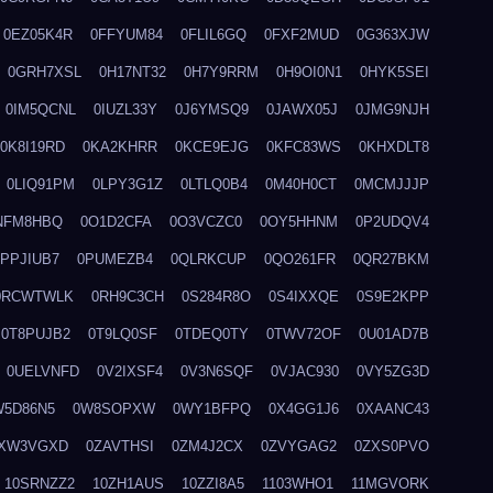
0EZ05K4R
0FFYUM84
0FLIL6GQ
0FXF2MUD
0G363XJW
0GRH7XSL
0H17NT32
0H7Y9RRM
0H9OI0N1
0HYK5SEI
0IM5QCNL
0IUZL33Y
0J6YMSQ9
0JAWX05J
0JMG9NJH
0K8I19RD
0KA2KHRR
0KCE9EJG
0KFC83WS
0KHXDLT8
0LIQ91PM
0LPY3G1Z
0LTLQ0B4
0M40H0CT
0MCMJJJP
NFM8HBQ
0O1D2CFA
0O3VCZC0
0OY5HHNM
0P2UDQV4
0PPJIUB7
0PUMEZB4
0QLRKCUP
0QO261FR
0QR27BKM
0RCWTWLK
0RH9C3CH
0S284R8O
0S4IXXQE
0S9E2KPP
0T8PUJB2
0T9LQ0SF
0TDEQ0TY
0TWV72OF
0U01AD7B
0UELVNFD
0V2IXSF4
0V3N6SQF
0VJAC930
0VY5ZG3D
W5D86N5
0W8SOPXW
0WY1BFPQ
0X4GG1J6
0XAANC43
XW3VGXD
0ZAVTHSI
0ZM4J2CX
0ZVYGAG2
0ZXS0PVO
10SRNZZ2
10ZH1AUS
10ZZI8A5
1103WHO1
11MGVORK