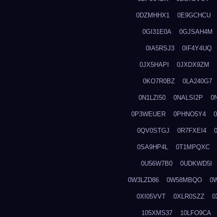
0DZMHHX1
0E9GCHCU
0GI31E0A
0GJSAH4M
0IA5RSJ3
0IF4Y4UQ
0JX5HAPI
0JXDX9ZM
0KO7R0BZ
0LA240G7
0N1LZI50
0NALSI2P
0
0P3WEUER
0PHNO5Y4
0QV0STGJ
0R7FXEI4
0SA9HP4L
0T1MPQXC
0U56W7B0
0UDKWD5I
0W3LZD86
0W58MBQO
0
0XI05VVT
0XLR0SZZ
0
105XMS37
10LFO9CA