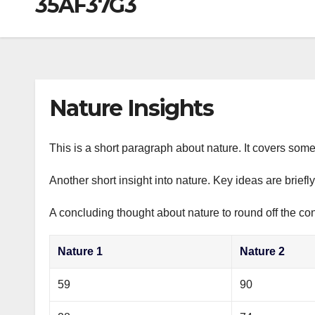
35AF37G3
р
a
i
A
а
m
k
p
в
i
p
и
т
Nature Insights
ь
This is a short paragraph about nature. It covers some
Another short insight into nature. Key ideas are briefl
A concluding thought about nature to round off the con
Nature 1
Nature 2
59
90