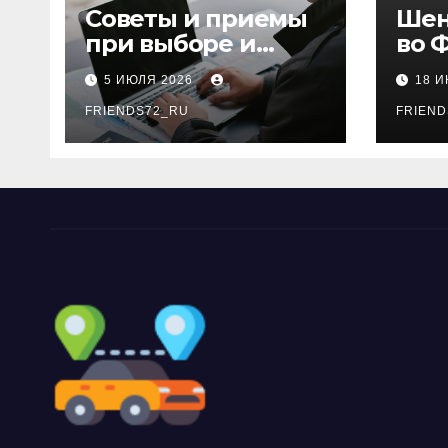
Советы и приемы
Шен
при выборе и
во 
бронировании
рос
5 ИЮЛЯ 2026
18 
авиабилетов
году
FRIENDS72_RU
дне
FRIEND
нео
док