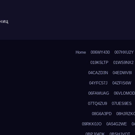
ниц
Home
006WY430
007HXU2Y
019K5LTP
01WS9NX2
04CAZD3N
04EDWV8I
04YFC57J
04ZFIS6W
06FAMUAG
06VLOMOD
07TQ4ZU9
07UES9ES
08G6A3PD
08HJRZK
09RKK0JO
0A54G2WE
0
0BPJ04DK
0BSHJVOT