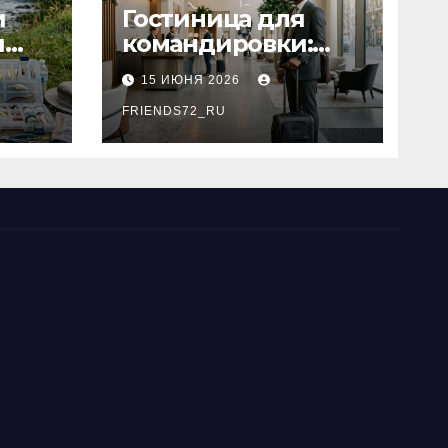
и
Гостиница для
я
командировки:
основные
15 ИЮНЯ 2026
критерии выбора
типы
FRIENDS72_RU