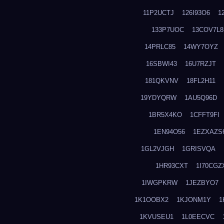
11P2UCTJ
126I93O6
1
133P7UOC
13COV7L8
14PRLC85
14WY7OYZ
16SBWI43
16U7RZJT
181QKVNV
18FL2H11
19YDYQRW
1AU5Q96D
1BR5X4KO
1CFFT9FI
1EN94O56
1EZXAZS
1GL2VJGH
1GRISVQA
1HR93CXT
1I70CGZ
1IWGPKRW
1JEZBYO7
1K1OOBX2
1KJONM1Y
1
1KVUSEU1
1L0EECVC