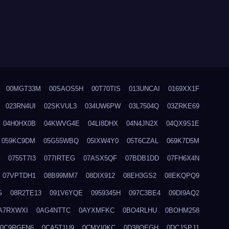
00MGT33M
00SAOS5H
00T70TIS
013UNCAI
0169XX1F
023RN4UI
02SKVUL3
034UW6PW
03L7504Q
03ZRKE69
04H0HX0B
04KWVG4E
04LI8DHX
04N4JN2X
04QX9S1E
059KC9DM
05G55WBQ
05IXW4Y0
05T6CZAL
069K7D5M
0755T7I3
077IRTEG
07ASX5QF
07BDB1DD
07FH6X4N
07VPTDH1
08B99MM7
08DIX912
08EH3GS2
08EKQPQ9
G
08R2TE13
091V6YQE
0959345H
097C3BE4
09DI9AQ2
A7RXWXI
0AG4NTTC
0AYXMFKC
0BO4RLHU
0BOHM258
0C9RGFN6
0CA5T1U9
0CMYI0KC
0D38QEGH
0DCJSPJ1