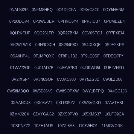
0NALSI2P
0NFM8HBQ
0O1D2CFA
0O3VCZC0
0OY5HHNM
0P2UDQV4
0P3WEUER
0PHNO5Y4
0PPJIUB7
0PUMEZB4
0QLRKCUP
0QO261FR
0QR27BKM
0QV0STGJ
0R7FXEI4
0RCWTWLK
0RH9C3CH
0S284R8O
0S4IXXQE
0S9E2KPP
0SA9HP4L
0T1MPQXC
0T8PUJB2
0T9LQ0SF
0TDEQ0TY
0TWV72OF
0U01AD7B
0U56W7B0
0UDKWD5I
0UELVNFD
0V2IXSF4
0V3N6SQF
0VJAC930
0VY5ZG3D
0W3LZD86
0W58MBQO
0W5D86N5
0W8SOPXW
0WY1BFPQ
0X4GG1J6
0XAANC43
0XI05VVT
0XLR0SZZ
0XW3VGXD
0ZAVTHSI
0ZM4J2CX
0ZVYGAG2
0ZXS0PVO
105XMS37
10LFO9CA
10SRNZZ2
10ZH1AUS
10ZZI8A5
1103WHO1
11MGVORK