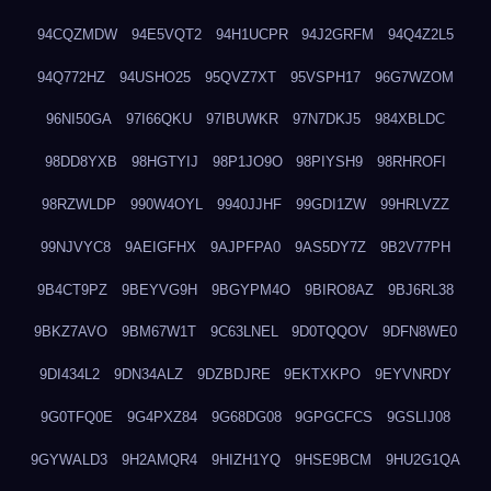
94CQZMDW
94E5VQT2
94H1UCPR
94J2GRFM
94Q4Z2L5
94Q772HZ
94USHO25
95QVZ7XT
95VSPH17
96G7WZOM
96NI50GA
97I66QKU
97IBUWKR
97N7DKJ5
984XBLDC
98DD8YXB
98HGTYIJ
98P1JO9O
98PIYSH9
98RHROFI
98RZWLDP
990W4OYL
9940JJHF
99GDI1ZW
99HRLVZZ
99NJVYC8
9AEIGFHX
9AJPFPA0
9AS5DY7Z
9B2V77PH
9B4CT9PZ
9BEYVG9H
9BGYPM4O
9BIRO8AZ
9BJ6RL38
9BKZ7AVO
9BM67W1T
9C63LNEL
9D0TQQOV
9DFN8WE0
9DI434L2
9DN34ALZ
9DZBDJRE
9EKTXKPO
9EYVNRDY
9G0TFQ0E
9G4PXZ84
9G68DG08
9GPGCFCS
9GSLIJ08
9GYWALD3
9H2AMQR4
9HIZH1YQ
9HSE9BCM
9HU2G1QA