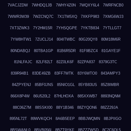
7VACJZDW
7WHDQ1JB
7WHY4Z0N
7WQXY6L4
7WRFNCB0
7WWR3W39
7WZCNQ7C
7X1TM5XQ
7XKFP983
7XMG6WJ3
7XT3ZWK3
7Y2HM15R
7YHSQGPE
7YKTB834
7YTLLGT7
7YW8HTW1
7ZUCLJ14
804ITWBC
80G20QY8
80M18M6R
80NDABQJ
80TBA1GP
81B6R5DR
81F9BZC4
81GAYE1F
81NLFAJC
82LF82LT
82Z0LK6F
82ZPA837
8379G3TC
839R94B1
83DE49ZB
83FF7WTK
83Y6WTO0
843AMPY3
84ZPYENJ
85BF0JNS
85NIO1GL
85YB83US
85Z8IMBR
866X8P4W
86U520L2
87HLHOXA
885XXWB7
8893NQNM
88C06Z7M
88SSKI00
88Y1B346
88ZYQON6
88ZZ29JA
895NL72T
89WVKQCH
8A6B5EEP
8BBJWQMN
8BJPIIGO
8BSWANL0
8BVB056I
8BZT9YKF
8BZZZWSD
8C2C6QL5