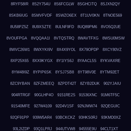
8RYF58IR
8S2Y754U
8S6FCGLW
8SGHCITQ
8SJXN2QY
8SKB6IUG
8SMVFVDF
8SWZO6EX
8T1UV0KN
8TNOE569
8U58PZ5Z
8U9XSZTE
8ULNF9FD
8UQ89PM6
8VO5Q2UE
8VOUFPGA
8VQQAA1I
8VTQSTRQ
8WAVTFXG
8WSU0MSW
8WVC26W1
8WXYKI9V
8X4X9YOL
8X79OPDP
8XCY80VZ
8XP25X65
8XX9KYGX
8Y1IYS6J
8YAACL5S
8YKVAXRE
8YM48I9Z
8YPIP6SK
8YSJ7SB8
8YT98V0E
8YTM92ET
8ZC9YBAN
8ZFZMEEQ
8ZPDT42T
8ZYB2DUK
902YJAIU
904RTRGF
90GLHP4O
9151RE2S
91536XNC
91M6TF5C
91S40MFE
927W4109
92D4V1SF
92NJMW74
92QEGUIC
92QF91PP
939W5AR4
93BCKCKZ
93HKS0RJ
93KMD0XZ
93L2IZDP
93Q1LPRJ
944UTVW8
94555E9U
94CLT1XT