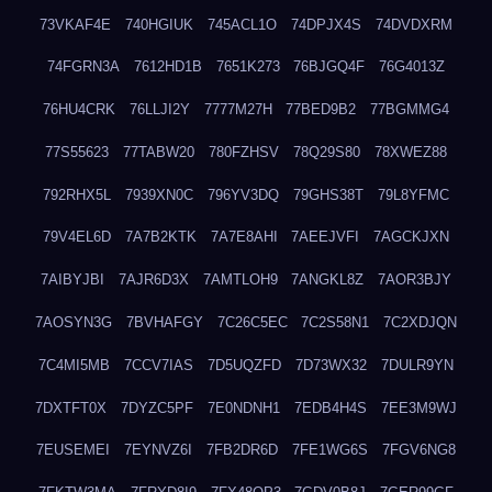
73VKAF4E
740HGIUK
745ACL1O
74DPJX4S
74DVDXRM
74FGRN3A
7612HD1B
7651K273
76BJGQ4F
76G4013Z
76HU4CRK
76LLJI2Y
7777M27H
77BED9B2
77BGMMG4
77S55623
77TABW20
780FZHSV
78Q29S80
78XWEZ88
792RHX5L
7939XN0C
796YV3DQ
79GHS38T
79L8YFMC
79V4EL6D
7A7B2KTK
7A7E8AHI
7AEEJVFI
7AGCKJXN
7AIBYJBI
7AJR6D3X
7AMTLOH9
7ANGKL8Z
7AOR3BJY
7AOSYN3G
7BVHAFGY
7C26C5EC
7C2S58N1
7C2XDJQN
7C4MI5MB
7CCV7IAS
7D5UQZFD
7D73WX32
7DULR9YN
7DXTFT0X
7DYZC5PF
7E0NDNH1
7EDB4H4S
7EE3M9WJ
7EUSEMEI
7EYNVZ6I
7FB2DR6D
7FE1WG6S
7FGV6NG8