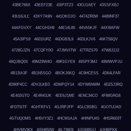
43BE766X
43EEF23E
43IP3TZ3
43OJ1AEY
43SSFXBJ
43U16JLC
43XY7A9N
441OKOJO
4474ZR0W
4489NF37
44AFGVXY
44CGH1H9
44E14L85
44VA5KJF
44XI8AFW
45A3IPS9
4601IURZ
46DGB3L9
46DLKJV6
46KT56QV
4728GJZN
47CQFY0O
47JMVITW
47TRZS70
47W8J2J2
48QJBQ0X
49MZ8W4O
49R1GYE9
49SPF3MJ
49WWVPJU
4B13IA3F
4B1N5SGO
4BOKJ6KQ
4C9HCESS
4D64LFAR
4D90P4CC
4DV2LKB3
4DWPQY14
4DYW6NWM
4DZ5J3RQ
4E402GTO
4E4R43JK
4EE6J1ME
4ENC34CO
4F88GRG8
4FDT5ITF
4GHTKFV1
4GJRPJFP
4GLC8SBG
4GOTUJAD
4GTUQOMS
4H5VY3Z1
4HCW1AJA
4HINPU4S
4HSR603T
4HVMV9QI
4I5H850W
4IL73M3I
4JGM8GIJ
4JH8IPKK