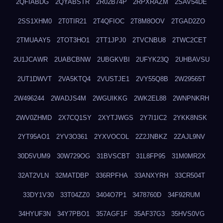
2QFIABDG
2QYABSTR
2R02B74P
2RPXRAZM
2SAV54DE
2SS1XHM0
2T0TIR21
2T4QFIOC
2T8M8OOV
2TGAD2ZO
2TMUAAY5
2TOT3HO1
2TT1JPJ0
2TVCNBU8
2TWC2CET
2U1JCAWR
2UABCBNW
2UBGKVBI
2UFYK23Q
2UHBAVSU
2UT1DWVT
2VA5KTQ4
2VUSTJE1
2VY55Q8B
2W29565T
2W496244
2WADJS4M
2WGUIKKG
2WK2EL88
2WNPNKRH
2WV0ZHMD
2X7CQ1SY
2XYTJWGS
2Y7I1IC2
2YKK8NSK
2YT95AO1
2YV3O361
2YXVOCOL
2Z2JNBKZ
2ZAJL9NV
30D5VUM9
30W729OG
31BVSCBT
31L8FP95
31M0MR2X
32AT2VLN
32MATDBP
336RPFHA
33ANXYRH
33CR504T
33DY1V30
33T04ZZ0
3404O7P1
3478760D
34F92RUM
34HYUF3N
34Y7PBO1
357AGF1F
35AF37G3
35HVS0VG