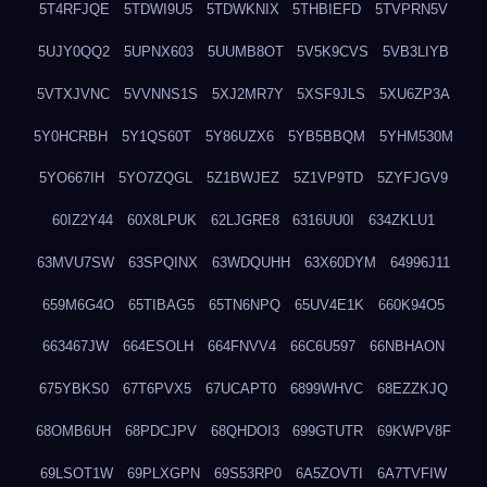
5T4RFJQE
5TDWI9U5
5TDWKNIX
5THBIEFD
5TVPRN5V
5UJY0QQ2
5UPNX603
5UUMB8OT
5V5K9CVS
5VB3LIYB
5VTXJVNC
5VVNNS1S
5XJ2MR7Y
5XSF9JLS
5XU6ZP3A
5Y0HCRBH
5Y1QS60T
5Y86UZX6
5YB5BBQM
5YHM530M
5YO667IH
5YO7ZQGL
5Z1BWJEZ
5Z1VP9TD
5ZYFJGV9
60IZ2Y44
60X8LPUK
62LJGRE8
6316UU0I
634ZKLU1
63MVU7SW
63SPQINX
63WDQUHH
63X60DYM
64996J11
659M6G4O
65TIBAG5
65TN6NPQ
65UV4E1K
660K94O5
663467JW
664ESOLH
664FNVV4
66C6U597
66NBHAON
675YBKS0
67T6PVX5
67UCAPT0
6899WHVC
68EZZKJQ
68OMB6UH
68PDCJPV
68QHDOI3
699GTUTR
69KWPV8F
69LSOT1W
69PLXGPN
69S53RP0
6A5ZOVTI
6A7TVFIW