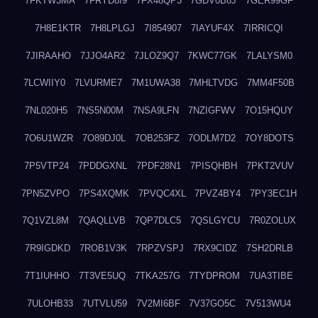
7FKTW3MA
7FRYD8I9
7FX48QP3
7GDV0B8J
7GER99GF
7H8E1KTR
7H8LPLGJ
7I854907
7IAYUF4X
7IRRICQI
7JIRAAHO
7JJO4AR2
7JLOZ9Q7
7KWC77GK
7LALYSM0
7LCWIIY0
7LVURME7
7M1UWA38
7MHLTVDG
7MM4F50B
7NL020H5
7NS5N00M
7NSA9LFN
7NZIGFWV
7O15HQUY
7O6U1WZR
7O89DJ0L
7OB253FZ
7ODLM7D2
7OY8DOTS
7P5VTP24
7PDDGXNL
7PDF28N1
7PISQHBH
7PKT2VUV
7PN5ZVPO
7PS4XQMK
7PVQC4XL
7PVZ4BY4
7PY3EC1H
7Q1VZL8M
7QAQLLVB
7QP7DLC5
7QSLGYCU
7R0ZOLUX
7R9IGDKD
7ROB1V3K
7RPZVSPJ
7RX9CIDZ
7SH2DRLB
7T1IUHHO
7T3VE5UQ
7TKA257G
7TYDPROM
7UA3TIBE
7ULOHB33
7UTVLU59
7V2MI6BF
7V37GO5C
7V513WU4