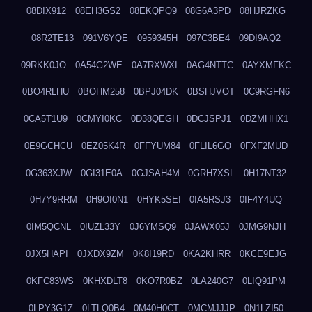
08DIX912
08EH3GS2
08EKQPQ9
08G6A3PD
08HJRZKG
08R2TE13
091V6YQE
0959345H
097C3BE4
09DI9AQ2
09RKK0JO
0A54G2WE
0A7RXWXI
0AG4NTTC
0AYXMFKC
0BO4RLHU
0BOHM258
0BPJ04DK
0BSHJVOT
0C9RGFN6
0CA5T1U9
0CMYI0KC
0D38QEGH
0DCJSPJ1
0DZMHHX1
0E9GCHCU
0EZ05K4R
0FFYUM84
0FLIL6GQ
0FXF2MUD
0G363XJW
0GI31E0A
0GJSAH4M
0GRH7XSL
0H17NT32
0H7Y9RRM
0H9OI0N1
0HYK5SEI
0IA5RSJ3
0IF4Y4UQ
0IM5QCNL
0IUZL33Y
0J6YMSQ9
0JAWX05J
0JMG9NJH
0JX5HAPI
0JXDX9ZM
0K8I19RD
0KA2KHRR
0KCE9EJG
0KFC83WS
0KHXDLT8
0KO7R0BZ
0LA240G7
0LIQ91PM
0LPY3G1Z
0LTLQ0B4
0M40H0CT
0MCMJJJP
0N1LZI50