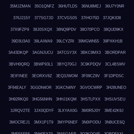
35MJZMAN
35O1QNFZ
36HUTLDS
36NU8MEJ
36U7Y0NR
376J215Y
377SG7JD
37CVGS0S
37IHO75D
37JQKID8
37X9FZP9
38J0SXQX
38NQ9PDV
38O70PCO
38QUD9KX
39D3U3A0
39LAIWA9
39LCYZRI
39MGWN55
39PXKH1B
3A43DKQP
3AGNJUCU
3ATCGY3X
3BKC9MX3
3BORDPAR
3BVH0QRQ
3BWP93L1
3BYQ70GJ
3C9KPDQV
3CL4BSMV
3EIFINEE
3EORXV8Z
3EQ3JWOM
3F09CZ9V
3F1DPDSC
3F84EALY
3GGDN4OR
3GKCN4NY
3GVOCWRP
3H28UNEO
3H92RKQ0
3HG56NHN
3HHJ1KQM
3HSTLPXX
3HSUVSEU
3JRQV2TE
3JX0QDYF
3LXYAX0G
3M0R5J0Y
3ME42K9J
3MOCREJ1
3MX1P1T9
3MYP6NEF
3N0IPODU
3N8UCE6Q
3NE5SFF6
3NH0FX33
3NISGAEP
3O3KQQ4F
3OBDFAXI