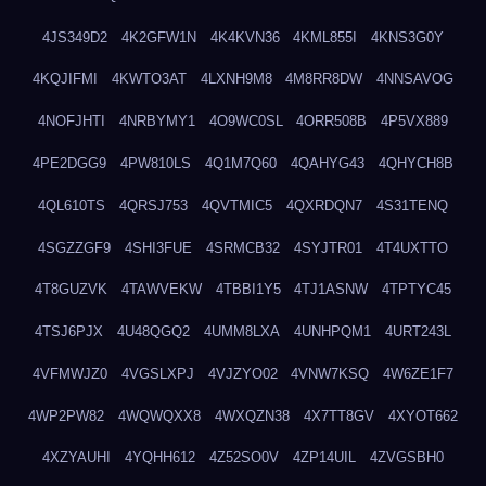
4JS349D2
4K2GFW1N
4K4KVN36
4KML855I
4KNS3G0Y
4KQJIFMI
4KWTO3AT
4LXNH9M8
4M8RR8DW
4NNSAVOG
4NOFJHTI
4NRBYMY1
4O9WC0SL
4ORR508B
4P5VX889
4PE2DGG9
4PW810LS
4Q1M7Q60
4QAHYG43
4QHYCH8B
4QL610TS
4QRSJ753
4QVTMIC5
4QXRDQN7
4S31TENQ
4SGZZGF9
4SHI3FUE
4SRMCB32
4SYJTR01
4T4UXTTO
4T8GUZVK
4TAWVEKW
4TBBI1Y5
4TJ1ASNW
4TPTYC45
4TSJ6PJX
4U48QGQ2
4UMM8LXA
4UNHPQM1
4URT243L
4VFMWJZ0
4VGSLXPJ
4VJZYO02
4VNW7KSQ
4W6ZE1F7
4WP2PW82
4WQWQXX8
4WXQZN38
4X7TT8GV
4XYOT662
4XZYAUHI
4YQHH612
4Z52SO0V
4ZP14UIL
4ZVGSBH0