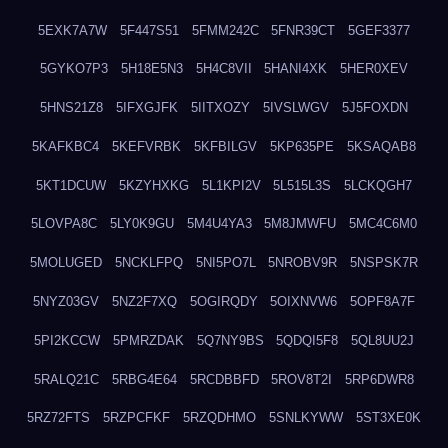
5EXK7A7W
5F447S51
5FMM242C
5FNR39CT
5GEF3377
5GYKO7P3
5H18E5N3
5H4C8VII
5HANI4XK
5HER0XEV
5HNS21Z8
5IFXGJFK
5IITXOZY
5IVSLWGV
5J5FOXDN
5KAFKBC4
5KEFVRBK
5KFBILGV
5KP635PE
5KSAQAB8
5KT1DCUW
5KZYHXKG
5L1KPI2V
5L515L3S
5LCKQGH7
5LOVPA8C
5LY0K9GU
5M4U4YA3
5M8JMWFU
5MC4C6M0
5MOLUGED
5NCKLFPQ
5NI5PO7L
5NROBV9R
5NSPSK7R
5NYZ03GV
5NZ2F7XQ
5OGIRQDY
5OIXNVW6
5OPF8A7F
5PI2KCCW
5PMRZDAK
5Q7NY9BS
5QDQI5F8
5QL8UU2J
5RALQ21C
5RBG4E64
5RCDBBFD
5ROV8T2I
5RP6DWR8
5RZ72FTS
5RZPCFKF
5RZQDHMO
5SNLKYWW
5ST3XE0K