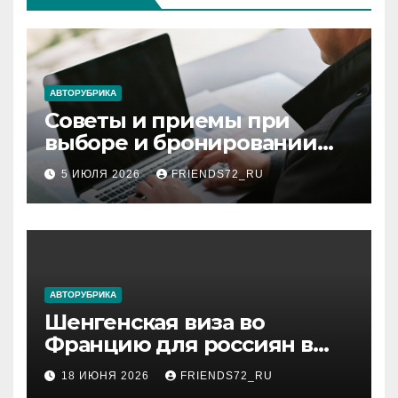
АВТОРУБРИКА
Советы и приемы при
выборе и бронировании
авиабилетов
5 ИЮЛЯ 2026
FRIENDS72_RU
АВТОРУБРИКА
Шенгенская виза во
Францию для россиян в
2026 году: сроки от 3 дней
18 ИЮНЯ 2026
FRIENDS72_RU
и список необходимых