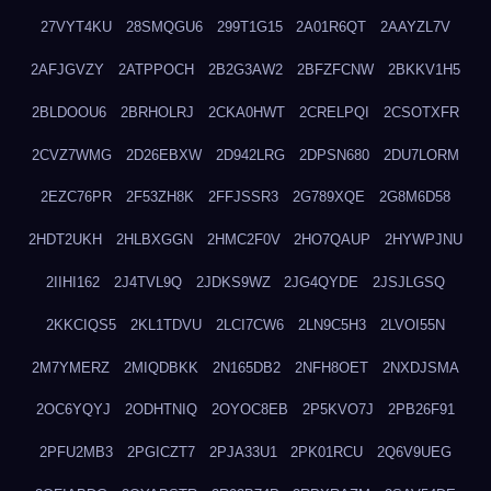
27VYT4KU
28SMQGU6
299T1G15
2A01R6QT
2AAYZL7V
2AFJGVZY
2ATPPOCH
2B2G3AW2
2BFZFCNW
2BKKV1H5
2BLDOOU6
2BRHOLRJ
2CKA0HWT
2CRELPQI
2CSOTXFR
2CVZ7WMG
2D26EBXW
2D942LRG
2DPSN680
2DU7LORM
2EZC76PR
2F53ZH8K
2FFJSSR3
2G789XQE
2G8M6D58
2HDT2UKH
2HLBXGGN
2HMC2F0V
2HO7QAUP
2HYWPJNU
2IIHI162
2J4TVL9Q
2JDKS9WZ
2JG4QYDE
2JSJLGSQ
2KKCIQS5
2KL1TDVU
2LCI7CW6
2LN9C5H3
2LVOI55N
2M7YMERZ
2MIQDBKK
2N165DB2
2NFH8OET
2NXDJSMA
2OC6YQYJ
2ODHTNIQ
2OYOC8EB
2P5KVO7J
2PB26F91
2PFU2MB3
2PGICZT7
2PJA33U1
2PK01RCU
2Q6V9UEG