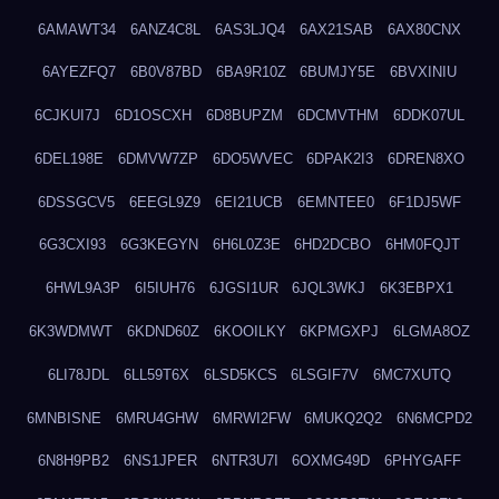
6AMAWT34
6ANZ4C8L
6AS3LJQ4
6AX21SAB
6AX80CNX
6AYEZFQ7
6B0V87BD
6BA9R10Z
6BUMJY5E
6BVXINIU
6CJKUI7J
6D1OSCXH
6D8BUPZM
6DCMVTHM
6DDK07UL
6DEL198E
6DMVW7ZP
6DO5WVEC
6DPAK2I3
6DREN8XO
6DSSGCV5
6EEGL9Z9
6EI21UCB
6EMNTEE0
6F1DJ5WF
6G3CXI93
6G3KEGYN
6H6L0Z3E
6HD2DCBO
6HM0FQJT
6HWL9A3P
6I5IUH76
6JGSI1UR
6JQL3WKJ
6K3EBPX1
6K3WDMWT
6KDND60Z
6KOOILKY
6KPMGXPJ
6LGMA8OZ
6LI78JDL
6LL59T6X
6LSD5KCS
6LSGIF7V
6MC7XUTQ
6MNBISNE
6MRU4GHW
6MRWI2FW
6MUKQ2Q2
6N6MCPD2
6N8H9PB2
6NS1JPER
6NTR3U7I
6OXMG49D
6PHYGAFF