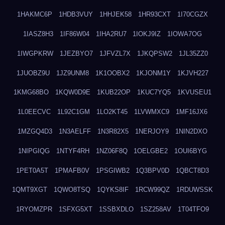
1HAKMC6P
1HDB3VUY
1HHJEK58
1HR93CXT
1I70CGZX
1IASZ8H3
1IF86W04
1IHA2RU7
1IOKJ9IZ
1IOWA7OG
1IWGPKRW
1JEZBYO7
1JFVZL7X
1JKQPSW2
1JL35ZZ0
1JUOBZ9U
1JZ9UNM8
1K1OOBX2
1KJONM1Y
1KJVH227
1KMG68BO
1KQW0D9E
1KUB22OP
1KUC7YQ5
1KVUSEU1
1L0EECVC
1L92C1GM
1LO2KT45
1LVWMXC9
1MF16JX6
1MZGQ4D3
1N3AELFF
1N3R82X5
1NERJOY9
1NIN2DXO
1NIPGIQG
1NTYF4RH
1NZ06F8Q
1OELGBE2
1OUI6BYG
1PET0A5T
1PMAFB0V
1PSGIWB2
1Q3BPV0D
1QBCT8D3
1QMT9XGT
1QWO8TSQ
1QYKS8IF
1RCW99QZ
1RDUWSSK
1RYOMZPR
1SFXG5XT
1SSBXDLO
1SZ258AV
1T04TFO9