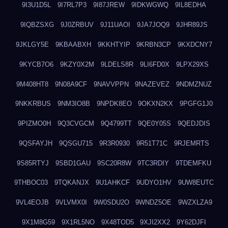
9I3U1D5L
9I7RL7P3
9I87JREW
9IDKWGWQ
9IL8EDHA
9IQBZSXG
9J0ZRBUV
9J11UAOI
9JA7JOQ9
9JHR89JS
9JKLGY5E
9KBAABXH
9KKHTYIP
9KRBN3CP
9KXDCNY7
9KYCB7O6
9KZY0X2M
9LDELS8R
9LI6FD0X
9LPX29XS
9M408HT8
9N08A9CF
9NAVVPPN
9NAZEVEZ
9NDMZNUZ
9NKKRBUS
9NM3IO8B
9NPDK8EO
9OKXN2KX
9PGFG1J0
9PIZMO0H
9Q3CVGCM
9Q4799TT
9QE0Y05S
9QEDJDIS
9QSFAYJH
9QSGU715
9R3R0930
9R51T71C
9RJEMRTS
9S85RTYJ
9SBD1GAU
9SC20R8W
9TC3RDIY
9TDEMFKU
9THBOC03
9TQKANJX
9U1AHKCF
9UDYO1HV
9UW8EUTC
9VL4EOJB
9VLVMX0I
9W0SDU2O
9WNDZ5OE
9WZXLZA9
9X1M8G59
9X1RL5NO
9X48TOD5
9XJI2XX2
9Y62DJFI