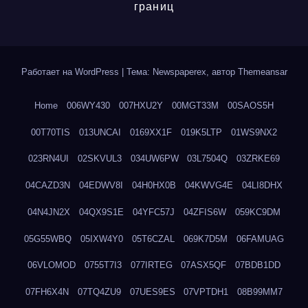
границ
Работает на WordPress
|
Тема: Newspaperex, автор
Themeansar
Home
006WY430
007HXU2Y
00MGT33M
00SAOS5H
00T70TIS
013UNCAI
0169XX1F
019K5LTP
01WS9NX2
023RN4UI
02SKVUL3
034UW6PW
03L7504Q
03ZRKE69
04CAZD3N
04EDWV8I
04H0HX0B
04KWVG4E
04LI8DHX
04N4JN2X
04QX9S1E
04YFC57J
04ZFIS6W
059KC9DM
05G55WBQ
05IXW4Y0
05T6CZAL
069K7D5M
06FAMUAG
06VLOMOD
0755T7I3
077IRTEG
07ASX5QF
07BDB1DD
07FH6X4N
07TQ4ZU9
07UES9ES
07VPTDH1
08B99MM7