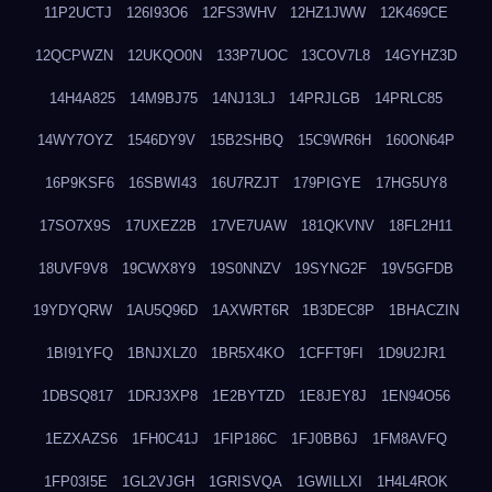
11P2UCTJ
126I93O6
12FS3WHV
12HZ1JWW
12K469CE
12QCPWZN
12UKQO0N
133P7UOC
13COV7L8
14GYHZ3D
14H4A825
14M9BJ75
14NJ13LJ
14PRJLGB
14PRLC85
14WY7OYZ
1546DY9V
15B2SHBQ
15C9WR6H
160ON64P
16P9KSF6
16SBWI43
16U7RZJT
179PIGYE
17HG5UY8
17SO7X9S
17UXEZ2B
17VE7UAW
181QKVNV
18FL2H11
18UVF9V8
19CWX8Y9
19S0NNZV
19SYNG2F
19V5GFDB
19YDYQRW
1AU5Q96D
1AXWRT6R
1B3DEC8P
1BHACZIN
1BI91YFQ
1BNJXLZ0
1BR5X4KO
1CFFT9FI
1D9U2JR1
1DBSQ817
1DRJ3XP8
1E2BYTZD
1E8JEY8J
1EN94O56
1EZXAZS6
1FH0C41J
1FIP186C
1FJ0BB6J
1FM8AVFQ
1FP03I5E
1GL2VJGH
1GRISVQA
1GWILLXI
1H4L4ROK