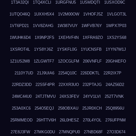
1T3A32QI
1TQ4XCLI
1URGFNU5
1USMDQTI
1USXOD9C
1UTQO46Q
1UXXH5X4
1V2M00OW
1VHOFJ5Z
1VLGOT3L
1VT6PD21
1VV8ZAHG
1W387VUY
1WFVB76Y
1WPX7P03
1WUHK6D4
1X9NP2FS
1XEHVF4N
1XFRA9ZO
1XS2YS68
1XSROT4L
1YS8YJ6Z
1YSKFL0G
1YUCNSFB
1YYN7W1J
1Z1US2M8
1ZLGWTF7
1ZOCGLFM
206VNFLF
20GH4EFO
2110Y7UD
21J9UIA6
2254Q10C
226DDKTL
22R2IX7P
22RDZ3DD
22S5F4PR
22XXR3UO
232PTAJG
24AZ56D2
24MC44U0
24TJTMVU
24XS3FEV
24YV1LVI
252T7VNK
253A0XC6
254O5EQJ
258OBXAU
25JR0XCH
25Q8956U
25RMMEOD
26HTTV6H
26L0HESZ
270L4YOL
276UFPNM
27E8J3FW
27MKG0DU
27MNQPU0
27NBD68F
27O3D674