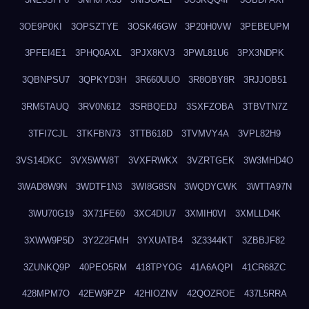
3OE9P0KI
3OPSZTYE
3OSK46GW
3P20H0VW
3PEBEUPM
3PFEI4E1
3PHQ0AXL
3PJX8KV3
3PWL81U6
3PX3NDPK
3QBNPSU7
3QPKYD3H
3R660UUO
3R8OBY8R
3RJJOB51
3RM5TAUQ
3RV0N612
3SRBQEDJ
3SXFZOBA
3TBVTN7Z
3TFI7CJL
3TKFBN73
3TTB618D
3TVMVY4A
3VPL82H9
3VS14DKC
3VX5WW8T
3VXFRWKX
3VZRTGEK
3W3MHD4O
3WAD8W9N
3WDTF1N3
3WI8G8SN
3WQDYCWK
3WTTA97N
3WU70G19
3X71FE60
3XC4DIU7
3XMIH0VI
3XMLLD4K
3XWW9P5D
3Y2Z2FMH
3YXUATB4
3Z3344KT
3ZBBJF82
3ZUNKQ9P
40PEO5RM
418TPYOG
41A6AQPI
41CR68ZC
428MPM7O
42EW9PZP
42HIOZNV
42QOZROE
437L5RRA