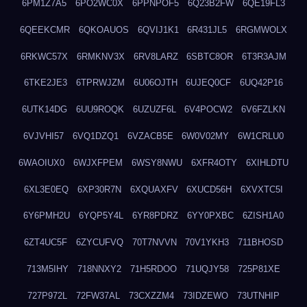
6PM1Z7A5
6PO2WC0X
6PPNPOF5
6Q23B2FW
6QE19FL3
6QEEKCMR
6QKOAUOS
6QVIJ1K1
6R431JL5
6RGMWOLX
6RKWC57X
6RMKNV3X
6RV8LARZ
6SBTC8OR
6T3R3AJM
6TKE2JE3
6TPRWJZM
6U06OJTH
6UJEQ0CF
6UQ42P16
6UTK14DG
6UU9ROQK
6UZUZF6L
6V4POCW2
6V6FZLKN
6VJVHI57
6VQ1DZQ1
6VZACB5E
6W0V02MY
6W1CRLU0
6WAOIUX0
6WJXFPEM
6WSY8NWU
6XFR4OTY
6XIHLDTU
6XL3E0EQ
6XP30R7N
6XQUAXFV
6XUCD56H
6XVXTC5I
6Y6PMH2U
6YQP5Y4L
6YR8PDRZ
6YY0PXBC
6ZISH1A0
6ZT4UC5F
6ZYCUFVQ
70T7NVVN
70V1YKH3
711BHOSD
713M5IHY
718NNXY2
71H5RDOO
71UQJY58
725P81XE
727P972L
72FW37AL
73CXZZM4
73IDZEWO
73UTNHIP