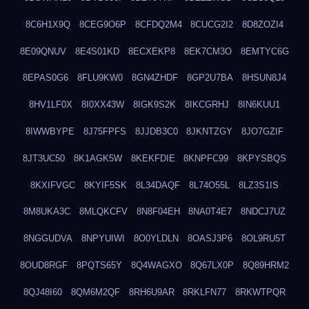
8C6H1X9Q
8CEG9O6P
8CFDQ2M4
8CUCG2I2
8D8ZOZI4
8E09QNUV
8E4S01KD
8ECXEKP8
8EK7CM3O
8EMTYC6G
8EPAS0G6
8FLU9KW0
8GN4ZHDF
8GP2U7BA
8HSUN8J4
8HV1LF0X
8I0XX43W
8IGK9S2K
8IKCGRHJ
8IN6KUU1
8IWWBYPE
8J75FPFS
8JJDB3C0
8JKNTZGY
8JO7GZIF
8JT3UC50
8K1AGK5W
8KEKFDIE
8KNPFC99
8KPYSBQS
8KXIFVGC
8KYIF5SK
8L34DAQF
8L74O55L
8LZ3S1IS
8M8UKA3C
8MLQKCFV
8N8F04EH
8NA0T4E7
8NDCJ7UZ
8NGGUDVA
8NPYUIWI
8O0YLDLN
8OASJ3P6
8OL9RU5T
8OUD8RGF
8PQTS65Y
8Q4WAGXO
8Q67LX0P
8Q89HRM2
8QJ48I60
8QM6M2QF
8RH6U9AR
8RKLFN77
8RKWTPQR