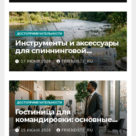
документов
ДОСТОПРИМЕЧАТЕЛЬНОСТИ
Инструменты и аксессуары
для спиннинговой
рыбалки: назначение и
17 ИЮНЯ 2026
FRIENDS72_RU
типы
ДОСТОПРИМЕЧАТЕЛЬНОСТИ
Гостиница для
командировки: основные
критерии выбора
15 ИЮНЯ 2026
FRIENDS72_RU