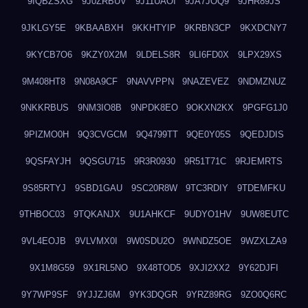
9IQBZSXG
9J0ZRBUV
9J11UAOI
9JA7JOQ9
9JHR89JS
9JKLGY5E
9KBAABXH
9KKHTYIP
9KRBN3CP
9KXDCNY7
9KYCB7O6
9KZY0X2M
9LDELS8R
9LI6FD0X
9LPX29XS
9M408HT8
9N08A9CF
9NAVVPPN
9NAZEVEZ
9NDMZNUZ
9NKKRBUS
9NM3IO8B
9NPDK8EO
9OKXN2KX
9PGFG1J0
9PIZMO0H
9Q3CVGCM
9Q4799TT
9QE0Y05S
9QEDJDIS
9QSFAYJH
9QSGU715
9R3R0930
9R51T71C
9RJEMRTS
9S85RTYJ
9SBD1GAU
9SC20R8W
9TC3RDIY
9TDEMFKU
9THBOC03
9TQKANJX
9U1AHKCF
9UDYO1HV
9UW8EUTC
9VL4EOJB
9VLVMX0I
9W0SDU2O
9WNDZ5OE
9WZXLZA9
9X1M8G59
9X1RL5NO
9X48TOD5
9XJI2XX2
9Y62DJFI
9Y7WP9SF
9YJJZJ6M
9YK3DQGR
9YRZ89RG
9ZO0Q6RC