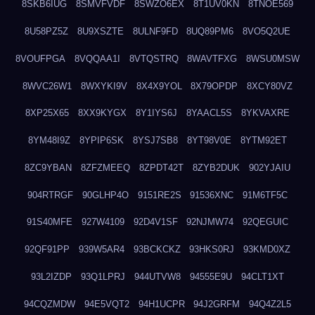
8SKB6IUG
8SMVFVDF
8SWZO6EX
8T1UV0KN
8TNOE569
8U58PZ5Z
8U9XSZTE
8ULNF9FD
8UQ89PM6
8VO5Q2UE
8VOUFPGA
8VQQAA1I
8VTQSTRQ
8WAVTFXG
8WSU0MSW
8WVC26W1
8WXYKI9V
8X4X9YOL
8X79OPDP
8XCY80VZ
8XP25X65
8XX9KYGX
8Y1IYS6J
8YAACL5S
8YKVAXRE
8YM48I9Z
8YPIP6SK
8YSJ7SB8
8YT98V0E
8YTM92ET
8ZC9YBAN
8ZFZMEEQ
8ZPDT42T
8ZYB2DUK
902YJAIU
904RTRGF
90GLHP4O
9151RE2S
91536XNC
91M6TF5C
91S40MFE
927W4109
92D4V1SF
92NJMW74
92QEGUIC
92QF91PP
939W5AR4
93BCKCKZ
93HKS0RJ
93KMD0XZ
93L2IZDP
93Q1LPRJ
944UTVW8
94555E9U
94CLT1XT
94CQZMDW
94E5VQT2
94H1UCPR
94J2GRFM
94Q4Z2L5