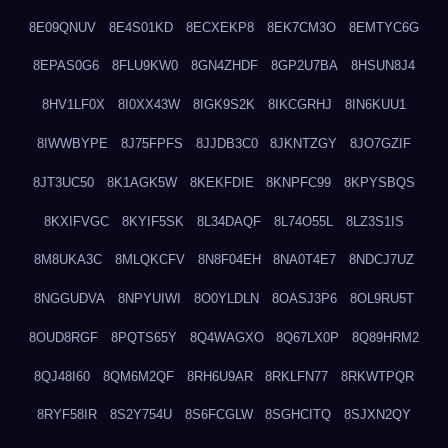
8E09QNUV
8E4S01KD
8ECXEKP8
8EK7CM3O
8EMTYC6G
8EPAS0G6
8FLU9KW0
8GN4ZHDF
8GP2U7BA
8HSUN8J4
8HV1LF0X
8I0XX43W
8IGK9S2K
8IKCGRHJ
8IN6KUU1
8IWWBYPE
8J75FPFS
8JJDB3C0
8JKNTZGY
8JO7GZIF
8JT3UC50
8K1AGK5W
8KEKFDIE
8KNPFC99
8KPYSBQS
8KXIFVGC
8KYIF5SK
8L34DAQF
8L74O55L
8LZ3S1IS
8M8UKA3C
8MLQKCFV
8N8F04EH
8NA0T4E7
8NDCJ7UZ
8NGGUDVA
8NPYUIWI
8O0YLDLN
8OASJ3P6
8OL9RU5T
8OUD8RGF
8PQTS65Y
8Q4WAGXO
8Q67LX0P
8Q89HRM2
8QJ48I60
8QM6M2QF
8RH6U9AR
8RKLFN77
8RKWTPQR
8RYF58IR
8S2Y754U
8S6FCGLW
8SGHCITQ
8SJXN2QY