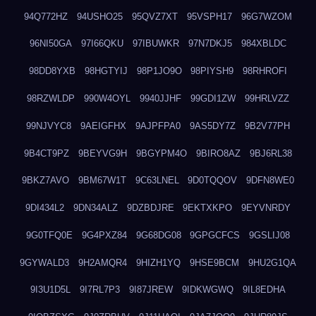
94Q772HZ
94USHO25
95QVZ7XT
95VSPH17
96G7WZOM
96NI50GA
97I66QKU
97IBUWKR
97N7DKJ5
984XBLDC
98DD8YXB
98HGTYIJ
98P1JO9O
98PIYSH9
98RHROFI
98RZWLDP
990W4OYL
9940JJHF
99GDI1ZW
99HRLVZZ
99NJVYC8
9AEIGFHX
9AJPFPA0
9AS5DY7Z
9B2V77PH
9B4CT9PZ
9BEYVG9H
9BGYPM4O
9BIRO8AZ
9BJ6RL38
9BKZ7AVO
9BM67W1T
9C63LNEL
9D0TQQOV
9DFN8WE0
9DI434L2
9DN34ALZ
9DZBDJRE
9EKTXKPO
9EYVNRDY
9G0TFQ0E
9G4PXZ84
9G68DG08
9GPGCFCS
9GSLIJ08
9GYWALD3
9H2AMQR4
9HIZH1YQ
9HSE9BCM
9HU2G1QA
9I3U1D5L
9I7RL7P3
9I87JREW
9IDKWGWQ
9IL8EDHA