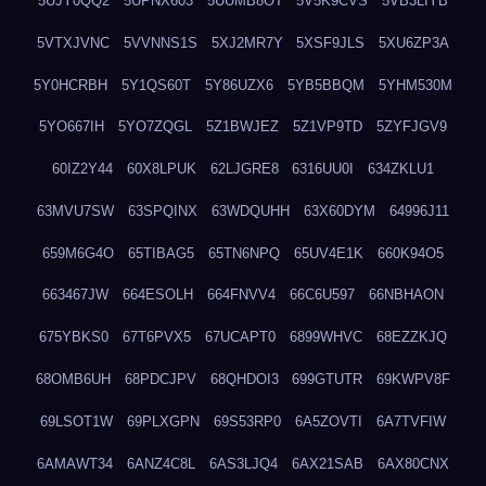
5UJY0QQ2
5UPNX603
5UUMB8OT
5V5K9CVS
5VB3LIYB
5VTXJVNC
5VVNNS1S
5XJ2MR7Y
5XSF9JLS
5XU6ZP3A
5Y0HCRBH
5Y1QS60T
5Y86UZX6
5YB5BBQM
5YHM530M
5YO667IH
5YO7ZQGL
5Z1BWJEZ
5Z1VP9TD
5ZYFJGV9
60IZ2Y44
60X8LPUK
62LJGRE8
6316UU0I
634ZKLU1
63MVU7SW
63SPQINX
63WDQUHH
63X60DYM
64996J11
659M6G4O
65TIBAG5
65TN6NPQ
65UV4E1K
660K94O5
663467JW
664ESOLH
664FNVV4
66C6U597
66NBHAON
675YBKS0
67T6PVX5
67UCAPT0
6899WHVC
68EZZKJQ
68OMB6UH
68PDCJPV
68QHDOI3
699GTUTR
69KWPV8F
69LSOT1W
69PLXGPN
69S53RP0
6A5ZOVTI
6A7TVFIW
6AMAWT34
6ANZ4C8L
6AS3LJQ4
6AX21SAB
6AX80CNX