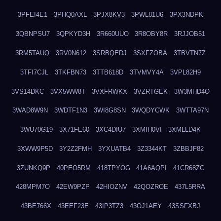
3PFEI4E1
3PHQ0AXL
3PJX8KV3
3PWL81U6
3PX3NDPK
3QBNPSU7
3QPKYD3H
3R660UUO
3R8OBY8R
3RJJOB51
3RM5TAUQ
3RV0N612
3SRBQEDJ
3SXFZOBA
3TBVTN7Z
3TFI7CJL
3TKFBN73
3TTB618D
3TVMVY4A
3VPL82H9
3VS14DKC
3VX5WW8T
3VXFRWKX
3VZRTGEK
3W3MHD4O
3WAD8W9N
3WDTF1N3
3WI8G8SN
3WQDYCWK
3WTTA97N
3WU70G19
3X71FE60
3XC4DIU7
3XMIH0VI
3XMLLD4K
3XWW9P5D
3Y2Z2FMH
3YXUATB4
3Z3344KT
3ZBBJF82
3ZUNKQ9P
40PEO5RM
418TPYOG
41A6AQPI
41CR68ZC
428MPM7O
42EW9PZP
42HIOZNV
42QOZROE
437L5RRA
43BE766X
43EEF23E
43IP3TZ3
43OJ1AEY
43SSFXBJ