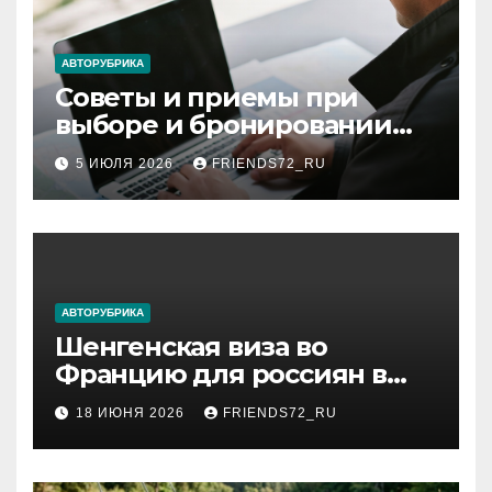
АВТОРУБРИКА
Советы и приемы при
выборе и бронировании
авиабилетов
5 ИЮЛЯ 2026
FRIENDS72_RU
АВТОРУБРИКА
Шенгенская виза во
Францию для россиян в
2026 году: сроки от 3 дней
18 ИЮНЯ 2026
FRIENDS72_RU
и список необходимых
документов