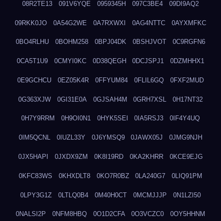
08R2TE13
091V6YQE
0959345H
097C3BE4
09DI9AQ2
09RKK0JO
0A54G2WE
0A7RXWXI
0AG4NTTC
0AYXMFKC
0BO4RLHU
0BOHM258
0BPJ04DK
0BSHJVOT
0C9RGFN6
0CA5T1U9
0CMYI0KC
0D38QEGH
0DCJSPJ1
0DZMHHX1
0E9GCHCU
0EZ05K4R
0FFYUM84
0FLIL6GQ
0FXF2MUD
0G363XJW
0GI31E0A
0GJSAH4M
0GRH7XSL
0H17NT32
0H7Y9RRM
0H9OI0N1
0HYK5SEI
0IA5RSJ3
0IF4Y4UQ
0IM5QCNL
0IUZL33Y
0J6YMSQ9
0JAWX05J
0JMG9NJH
0JX5HAPI
0JXDX9ZM
0K8I19RD
0KA2KHRR
0KCE9EJG
0KFC83WS
0KHXDLT8
0KO7R0BZ
0LA240G7
0LIQ91PM
0LPY3G1Z
0LTLQ0B4
0M40H0CT
0MCMJJJP
0N1LZI50
0NALSI2P
0NFM8HBQ
0O1D2CFA
0O3VCZC0
0OY5HHNM