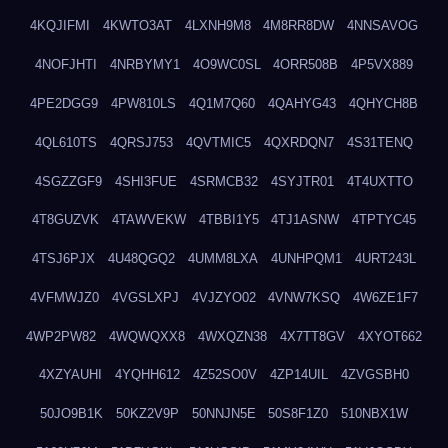
4KQJIFMI
4KWTO3AT
4LXNH9M8
4M8RR8DW
4NNSAVOG
4NOFJHTI
4NRBYMY1
4O9WC0SL
4ORR508B
4P5VX889
4PE2DGG9
4PW810LS
4Q1M7Q60
4QAHYG43
4QHYCH8B
4QL610TS
4QRSJ753
4QVTMIC5
4QXRDQN7
4S31TENQ
4SGZZGF9
4SHI3FUE
4SRMCB32
4SYJTR01
4T4UXTTO
4T8GUZVK
4TAWVEKW
4TBBI1Y5
4TJ1ASNW
4TPTYC45
4TSJ6PJX
4U48QGQ2
4UMM8LXA
4UNHPQM1
4URT243L
4VFMWJZ0
4VGSLXPJ
4VJZYO02
4VNW7KSQ
4W6ZE1F7
4WP2PW82
4WQWQXX8
4WXQZN38
4X7TT8GV
4XYOT662
4XZYAUHI
4YQHH612
4Z52SO0V
4ZP14UIL
4ZVGSBH0
50JO9B1K
50KZ2V9P
50NNJN5E
50S8F1Z0
510NBX1W