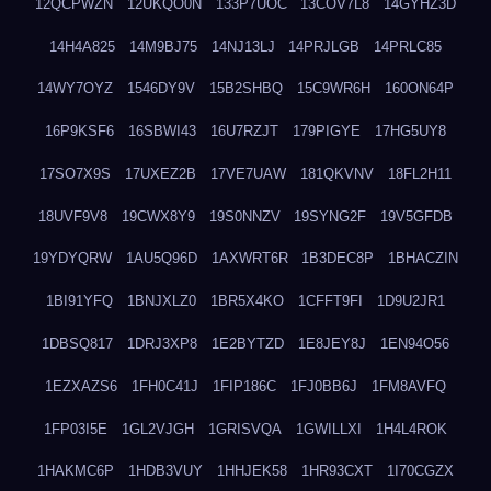
12QCPWZN
12UKQO0N
133P7UOC
13COV7L8
14GYHZ3D
14H4A825
14M9BJ75
14NJ13LJ
14PRJLGB
14PRLC85
14WY7OYZ
1546DY9V
15B2SHBQ
15C9WR6H
160ON64P
16P9KSF6
16SBWI43
16U7RZJT
179PIGYE
17HG5UY8
17SO7X9S
17UXEZ2B
17VE7UAW
181QKVNV
18FL2H11
18UVF9V8
19CWX8Y9
19S0NNZV
19SYNG2F
19V5GFDB
19YDYQRW
1AU5Q96D
1AXWRT6R
1B3DEC8P
1BHACZIN
1BI91YFQ
1BNJXLZ0
1BR5X4KO
1CFFT9FI
1D9U2JR1
1DBSQ817
1DRJ3XP8
1E2BYTZD
1E8JEY8J
1EN94O56
1EZXAZS6
1FH0C41J
1FIP186C
1FJ0BB6J
1FM8AVFQ
1FP03I5E
1GL2VJGH
1GRISVQA
1GWILLXI
1H4L4ROK
1HAKMC6P
1HDB3VUY
1HHJEK58
1HR93CXT
1I70CGZX