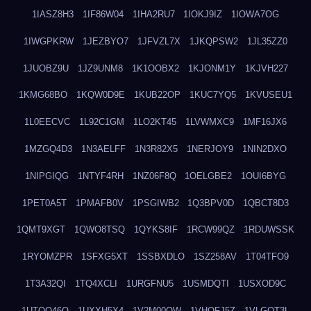
1IASZ8H3
1IF86W04
1IHA2RU7
1IOKJ9IZ
1IOWA7OG
1IWGPKRW
1JEZBYO7
1JFVZL7X
1JKQPSW2
1JL35ZZ0
1JUOBZ9U
1JZ9UNM8
1K1OOBX2
1KJONM1Y
1KJVH227
1KMG68BO
1KQW0D9E
1KUB22OP
1KUC7YQ5
1KVUSEU1
1L0EECVC
1L92C1GM
1LO2KT45
1LVWMXC9
1MF16JX6
1MZGQ4D3
1N3AELFF
1N3R82X5
1NERJOY9
1NIN2DXO
1NIPGIQG
1NTYF4RH
1NZ06F8Q
1OELGBE2
1OUI6BYG
1PET0A5T
1PMAFB0V
1PSGIWB2
1Q3BPV0D
1QBCT8D3
1QMT9XGT
1QWO8TSQ
1QYKS8IF
1RCW99QZ
1RDUWSSK
1RYOMZPR
1SFXG5XT
1SSBXDLO
1SZ258AV
1T04TFO9
1T3A32QI
1TQ4XCLI
1URGFNU5
1USMDQTI
1USXOD9C
1UTQO46Q
1UXXH5X4
1V2M00OW
1VHOFJ5Z
1VLGOT3L