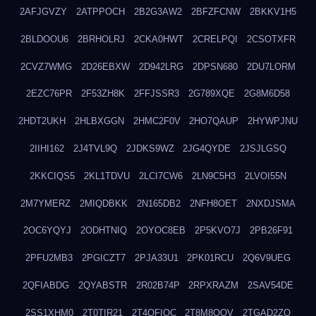
2AFJGVZY
2ATPPOCH
2B2G3AW2
2BFZFCNW
2BKKV1H5
2BLDOOU6
2BRHOLRJ
2CKA0HWT
2CRELPQI
2CSOTXFR
2CVZ7WMG
2D26EBXW
2D942LRG
2DPSN680
2DU7LORM
2EZC76PR
2F53ZH8K
2FFJSSR3
2G789XQE
2G8M6D58
2HDT2UKH
2HLBXGGN
2HMC2F0V
2HO7QAUP
2HYWPJNU
2IIHI162
2J4TVL9Q
2JDKS9WZ
2JG4QYDE
2JSJLGSQ
2KKCIQS5
2KL1TDVU
2LCI7CW6
2LN9C5H3
2LVOI55N
2M7YMERZ
2MIQDBKK
2N165DB2
2NFH8OET
2NXDJSMA
2OC6YQYJ
2ODHTNIQ
2OYOC8EB
2P5KVO7J
2PB26F91
2PFU2MB3
2PGICZT7
2PJA33U1
2PK01RCU
2Q6V9UEG
2QFIABDG
2QYABSTR
2R02B74P
2RPXRAZM
2SAV54DE
2SS1XHM0
2T0TIR21
2T4QFIOC
2T8M8OOV
2TGAD2ZO