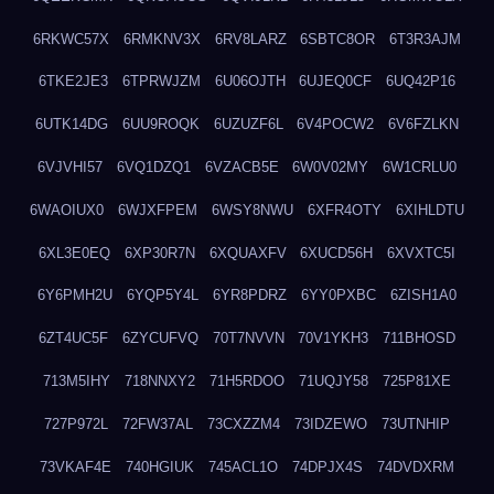
6RKWC57X
6RMKNV3X
6RV8LARZ
6SBTC8OR
6T3R3AJM
6TKE2JE3
6TPRWJZM
6U06OJTH
6UJEQ0CF
6UQ42P16
6UTK14DG
6UU9ROQK
6UZUZF6L
6V4POCW2
6V6FZLKN
6VJVHI57
6VQ1DZQ1
6VZACB5E
6W0V02MY
6W1CRLU0
6WAOIUX0
6WJXFPEM
6WSY8NWU
6XFR4OTY
6XIHLDTU
6XL3E0EQ
6XP30R7N
6XQUAXFV
6XUCD56H
6XVXTC5I
6Y6PMH2U
6YQP5Y4L
6YR8PDRZ
6YY0PXBC
6ZISH1A0
6ZT4UC5F
6ZYCUFVQ
70T7NVVN
70V1YKH3
711BHOSD
713M5IHY
718NNXY2
71H5RDOO
71UQJY58
725P81XE
727P972L
72FW37AL
73CXZZM4
73IDZEWO
73UTNHIP
73VKAF4E
740HGIUK
745ACL1O
74DPJX4S
74DVDXRM