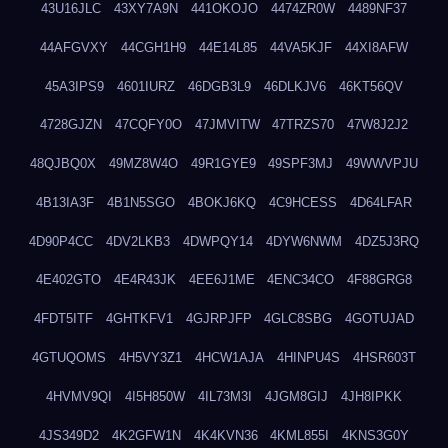
43U16JLC
43XY7A9N
441OKOJO
4474ZR0W
4489NF37
44AFGVXY
44CGH1H9
44E14L85
44VA5KJF
44XI8AFW
45A3IPS9
4601IURZ
46DGB3L9
46DLKJV6
46KT56QV
4728GJZN
47CQFY0O
47JMVITW
47TRZS70
47W8J2J2
48QJBQ0X
49MZ8W4O
49R1GYE9
49SPF3MJ
49WWVPJU
4B13IA3F
4B1N5SGO
4BOKJ6KQ
4C9HCESS
4D64LFAR
4D90P4CC
4DV2LKB3
4DWPQY14
4DYW6NWM
4DZ5J3RQ
4E402GTO
4E4R43JK
4EE6J1ME
4ENC34CO
4F88GRG8
4FDT5ITF
4GHTKFV1
4GJRPJFP
4GLC8SBG
4GOTUJAD
4GTUQOMS
4H5VY3Z1
4HCW1AJA
4HINPU4S
4HSR603T
4HVMV9QI
4I5H850W
4IL73M3I
4JGM8GIJ
4JH8IPKK
4JS349D2
4K2GFW1N
4K4KVN36
4KML855I
4KNS3G0Y