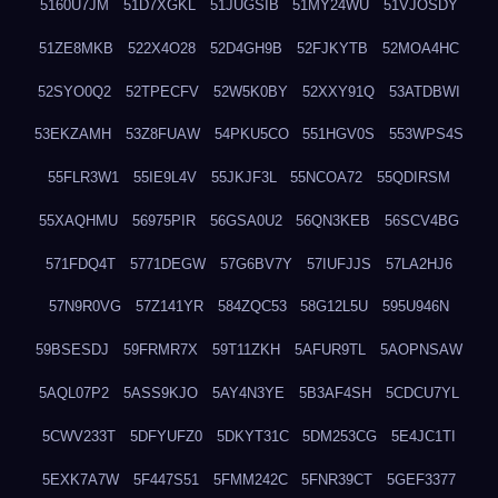
5160U7JM
51D7XGKL
51JUGSIB
51MY24WU
51VJOSDY
51ZE8MKB
522X4O28
52D4GH9B
52FJKYTB
52MOA4HC
52SYO0Q2
52TPECFV
52W5K0BY
52XXY91Q
53ATDBWI
53EKZAMH
53Z8FUAW
54PKU5CO
551HGV0S
553WPS4S
55FLR3W1
55IE9L4V
55JKJF3L
55NCOA72
55QDIRSM
55XAQHMU
56975PIR
56GSA0U2
56QN3KEB
56SCV4BG
571FDQ4T
5771DEGW
57G6BV7Y
57IUFJJS
57LA2HJ6
57N9R0VG
57Z141YR
584ZQC53
58G12L5U
595U946N
59BSESDJ
59FRMR7X
59T11ZKH
5AFUR9TL
5AOPNSAW
5AQL07P2
5ASS9KJO
5AY4N3YE
5B3AF4SH
5CDCU7YL
5CWV233T
5DFYUFZ0
5DKYT31C
5DM253CG
5E4JC1TI
5EXK7A7W
5F447S51
5FMM242C
5FNR39CT
5GEF3377