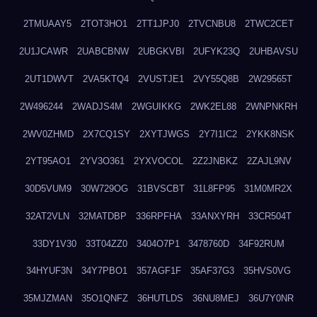
2TMUAAY5
2TOT3HO1
2TT1JPJ0
2TVCNBU8
2TWC2CET
2U1JCAWR
2UABCBNW
2UBGKVBI
2UFYK23Q
2UHBAVSU
2UT1DWVT
2VA5KTQ4
2VUSTJE1
2VY55Q8B
2W29565T
2W496244
2WADJS4M
2WGUIKKG
2WK2EL88
2WNPNKRH
2WV0ZHMD
2X7CQ1SY
2XYTJWGS
2Y7I1IC2
2YKK8NSK
2YT95AO1
2YV3O361
2YXVOCOL
2Z2JNBKZ
2ZAJL9NV
30D5VUM9
30W729OG
31BVSCBT
31L8FP95
31M0MR2X
32AT2VLN
32MATDBP
336RPFHA
33ANXYRH
33CR504T
33DY1V30
33T04ZZ0
3404O7P1
3478760D
34F92RUM
34HYUF3N
34Y7PBO1
357AGF1F
35AF37G3
35HVS0VG
35MJZMAN
35O1QNFZ
36HUTLDS
36NU8MEJ
36U7Y0NR