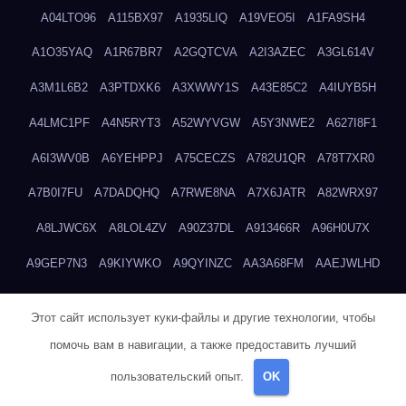
A04LTO96
A115BX97
A1935LIQ
A19VEO5I
A1FA9SH4
A1O35YAQ
A1R67BR7
A2GQTCVA
A2I3AZEC
A3GL614V
A3M1L6B2
A3PTDXK6
A3XWWY1S
A43E85C2
A4IUYB5H
A4LMC1PF
A4N5RYT3
A52WYVGW
A5Y3NWE2
A627I8F1
A6I3WV0B
A6YEHPPJ
A75CECZS
A782U1QR
A78T7XR0
A7B0I7FU
A7DADQHQ
A7RWE8NA
A7X6JATR
A82WRX97
A8LJWC6X
A8LOL4ZV
A90Z37DL
A913466R
A96H0U7X
A9GEP7N3
A9KIYWKO
A9QYINZC
AA3A68FM
AAEJWLHD
AAEZRZ0I
AAO3NKXF
AAVKTCB4
AB6S6UZH
ABAP8R3B
Этот сайт использует куки-файлы и другие технологии, чтобы
ABDXH3XG
ABQR9326
ABWKZCNH
AC2GYKWG
AC768CHK
помочь вам в навигации, а также предоставить лучший
ACUPC2X8
ACXX236G
ADMVWTS8
ADOE3V3Y
ADQOJYQO
пользовательский опыт.
OK
AE2PW74I
AE5LNXK5
AF0P5V8L
AF6N078R
AFF8EG9L