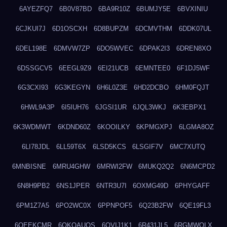
6AYEZFQ7
6B0V87BD
6BA9R10Z
6BUMJY5E
6BVXINIU
6CJKUI7J
6D1OSCXH
6D8BUPZM
6DCMVTHM
6DDK07UL
6DEL198E
6DMVW7ZP
6DO5WVEC
6DPAK2I3
6DREN8XO
6DSSGCV5
6EEGL9Z9
6EI21UCB
6EMNTEE0
6F1DJ5WF
6G3CXI93
6G3KEGYN
6H6L0Z3E
6HD2DCBO
6HM0FQJT
6HWL9A3P
6I5IUH76
6JGSI1UR
6JQL3WKJ
6K3EBPX1
6K3WDMWT
6KDND60Z
6KOOILKY
6KPMGXPJ
6LGMA8OZ
6LI78JDL
6LL59T6X
6LSD5KCS
6LSGIF7V
6MC7XUTQ
6MNBISNE
6MRU4GHW
6MRWI2FW
6MUKQ2Q2
6N6MCPD2
6N8H9PB2
6NS1JPER
6NTR3U7I
6OXMG49D
6PHYGAFF
6PM1Z7A5
6PO2WC0X
6PPNPOF5
6Q23B2FW
6QE19FL3
6QEEKCMR
6QKOAUOS
6QVIJ1K1
6R431JL5
6RGMWOLX