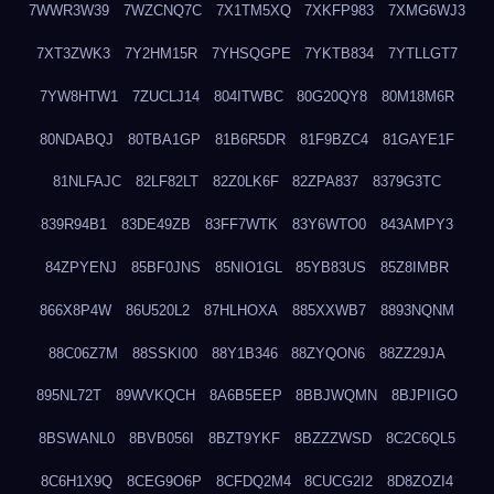
7WWR3W39
7WZCNQ7C
7X1TM5XQ
7XKFP983
7XMG6WJ3
7XT3ZWK3
7Y2HM15R
7YHSQGPE
7YKTB834
7YTLLGT7
7YW8HTW1
7ZUCLJ14
804ITWBC
80G20QY8
80M18M6R
80NDABQJ
80TBA1GP
81B6R5DR
81F9BZC4
81GAYE1F
81NLFAJC
82LF82LT
82Z0LK6F
82ZPA837
8379G3TC
839R94B1
83DE49ZB
83FF7WTK
83Y6WTO0
843AMPY3
84ZPYENJ
85BF0JNS
85NIO1GL
85YB83US
85Z8IMBR
866X8P4W
86U520L2
87HLHOXA
885XXWB7
8893NQNM
88C06Z7M
88SSKI00
88Y1B346
88ZYQON6
88ZZ29JA
895NL72T
89WVKQCH
8A6B5EEP
8BBJWQMN
8BJPIIGO
8BSWANL0
8BVB056I
8BZT9YKF
8BZZZWSD
8C2C6QL5
8C6H1X9Q
8CEG9O6P
8CFDQ2M4
8CUCG2I2
8D8ZOZI4