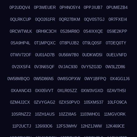
0P2UDQV4
0P3WEUER
0PHNO5Y4
0PPJIUB7
0PUMEZB4
0QLRKCUP
0QO261FR
0QR27BKM
0QV0STGJ
0R7FXEI4
0RCWTWLK
0RH9C3CH
0S284R8O
0S4IXXQE
0S9E2KPP
0SA9HP4L
0T1MPQXC
0T8PUJB2
0T9LQ0SF
0TDEQ0TY
0TWV72OF
0U01AD7B
0U56W7B0
0UDKWD5I
0UELVNFD
0V2IXSF4
0V3N6SQF
0VJAC930
0VY5ZG3D
0W3LZD86
0W58MBQO
0W5D86N5
0W8SOPXW
0WY1BFPQ
0X4GG1J6
0XAANC43
0XI05VVT
0XLR0SZZ
0XW3VGXD
0ZAVTHSI
0ZM4J2CX
0ZVYGAG2
0ZXS0PVO
105XMS37
10LFO9CA
10SRNZZ2
10ZH1AUS
10ZZI8A5
1103WHO1
11MGVORK
11P2UCTJ
126I93O6
12FS3WHV
12HZ1JWW
12K469CE