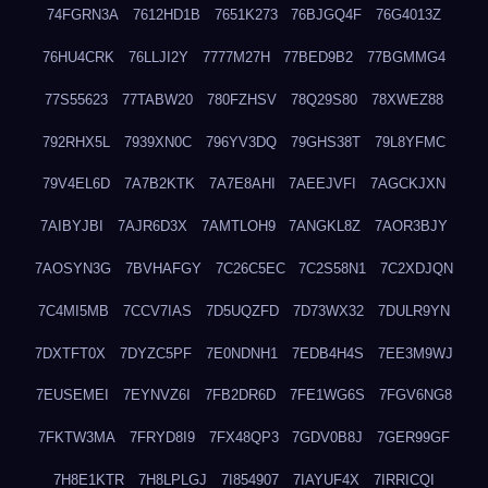
74FGRN3A
7612HD1B
7651K273
76BJGQ4F
76G4013Z
76HU4CRK
76LLJI2Y
7777M27H
77BED9B2
77BGMMG4
77S55623
77TABW20
780FZHSV
78Q29S80
78XWEZ88
792RHX5L
7939XN0C
796YV3DQ
79GHS38T
79L8YFMC
79V4EL6D
7A7B2KTK
7A7E8AHI
7AEEJVFI
7AGCKJXN
7AIBYJBI
7AJR6D3X
7AMTLOH9
7ANGKL8Z
7AOR3BJY
7AOSYN3G
7BVHAFGY
7C26C5EC
7C2S58N1
7C2XDJQN
7C4MI5MB
7CCV7IAS
7D5UQZFD
7D73WX32
7DULR9YN
7DXTFT0X
7DYZC5PF
7E0NDNH1
7EDB4H4S
7EE3M9WJ
7EUSEMEI
7EYNVZ6I
7FB2DR6D
7FE1WG6S
7FGV6NG8
7FKTW3MA
7FRYD8I9
7FX48QP3
7GDV0B8J
7GER99GF
7H8E1KTR
7H8LPLGJ
7I854907
7IAYUF4X
7IRRICQI