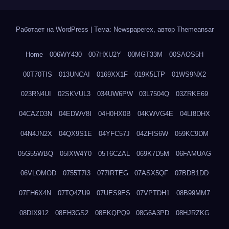
Работает на WordPress
|
Тема: Newspaperex, автор
Themeansar
Home
006WY430
007HXU2Y
00MGT33M
00SAOS5H
00T70TIS
013UNCAI
0169XX1F
019K5LTP
01WS9NX2
023RN4UI
02SKVUL3
034UW6PW
03L7504Q
03ZRKE69
04CAZD3N
04EDWV8I
04H0HX0B
04KWVG4E
04LI8DHX
04N4JN2X
04QX9S1E
04YFC57J
04ZFIS6W
059KC9DM
05G55WBQ
05IXW4Y0
05T6CZAL
069K7D5M
06FAMUAG
06VLOMOD
0755T7I3
077IRTEG
07ASX5QF
07BDB1DD
07FH6X4N
07TQ4ZU9
07UES9ES
07VPTDH1
08B99MM7
08DIX912
08EH3GS2
08EKQPQ9
08G6A3PD
08HJRZKG