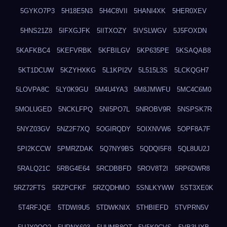
5GYKO7P3
5H18E5N3
5H4C8VII
5HANI4XK
5HER0XEV
5HNS21Z8
5IFXGJFK
5IITXOZY
5IVSLWGV
5J5FOXDN
5KAFKBC4
5KEFVRBK
5KFBILGV
5KP635PE
5KSAQAB8
5KT1DCUW
5KZYHXKG
5L1KPI2V
5L515L3S
5LCKQGH7
5LOVPA8C
5LY0K9GU
5M4U4YA3
5M8JMWFU
5MC4C6M0
5MOLUGED
5NCKLFPQ
5NI5PO7L
5NROBV9R
5NSPSK7R
5NYZ03GV
5NZ2F7XQ
5OGIRQDY
5OIXNVW6
5OPF8A7F
5PI2KCCW
5PMRZDAK
5Q7NY9BS
5QDQI5F8
5QL8UU2J
5RALQ21C
5RBG4E64
5RCDBBFD
5ROV8T2I
5RP6DWR8
5RZ72FTS
5RZPCFKF
5RZQDHMO
5SNLKYWW
5ST3XE0K
5T4RFJQE
5TDWI9U5
5TDWKNIX
5THBIEFD
5TVPRN5V