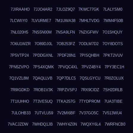
7JIRAAHO
7JJO4AR2
7JLOZ9Q7
7KWC77GK
7LALYSM0
7LCWIIY0
7LVURME7
7M1UWA38
7MHLTVDG
7MM4F50B
7NL020H5
7NS5N00M
7NSA9LFN
7NZIGFWV
7O15HQUY
7O6U1WZR
7O89DJ0L
7OB253FZ
7ODLM7D2
7OY8DOTS
7P5VTP24
7PDDGXNL
7PDF28N1
7PISQHBH
7PKT2VUV
7PN5ZVPO
7PS4XQMK
7PVQC4XL
7PVZ4BY4
7PY3EC1H
7Q1VZL8M
7QAQLLVB
7QP7DLC5
7QSLGYCU
7R0ZOLUX
7R9IGDKD
7ROB1V3K
7RPZVSPJ
7RX9CIDZ
7SH2DRLB
7T1IUHHO
7T3VE5UQ
7TKA257G
7TYDPROM
7UA3TIBE
7ULOHB33
7UTVLU59
7V2MI6BF
7V37GO5C
7V513WU4
7VACJZDW
7WHDQ1JB
7WHY4Z0N
7WQXY6L4
7WRFNCB0