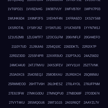
1VT6PD21
1VV8ZAHG
1W387VUY
1WFVB76Y
1WPX7P03
1WUHK6D4
1X9NP2FS
1XEHVF4N
1XFRA9ZO
1XS2YS68
1XSROT4L
1YS8YJ6Z
1YSKFL0G
1YUCNSFB
1YYN7W1J
1Z1US2M8
1ZLGWTF7
1ZOCGLFM
206VNFLF
20GH4EFO
2110Y7UD
21J9UIA6
2254Q10C
226DDKTL
22R2IX7P
22RDZ3DD
22S5F4PR
22XXR3UO
232PTAJG
24AZ56D2
24MC44U0
24TJTMVU
24XS3FEV
24YV1LVI
252T7VNK
253A0XC6
254O5EQJ
258OBXAU
25JR0XCH
25Q8956U
25RMMEOD
26HTTV6H
26L0HESZ
270L4YOL
276UFPNM
27E8J3FW
27MKG0DU
27MNQPU0
27NBD68F
27O3D674
27VYT4KU
28SMQGU6
299T1G15
2A01R6QT
2AAYZL7V