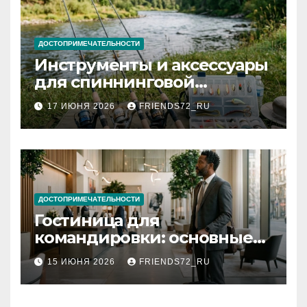
ДОСТОПРИМЕЧАТЕЛЬНОСТИ
Инструменты и аксессуары
для спиннинговой
рыбалки: назначение и
17 ИЮНЯ 2026
FRIENDS72_RU
типы
ДОСТОПРИМЕЧАТЕЛЬНОСТИ
Гостиница для
командировки: основные
критерии выбора
15 ИЮНЯ 2026
FRIENDS72_RU