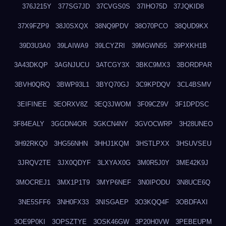
376J215Y
377SG7JD
37CVGS0S
37IHO75D
37JQKID8
37X9FZP9
38J0SXQX
38NQ9PDV
38O70PCO
38QUD9KX
39D3U3A0
39LAIWA9
39LCYZRI
39MGWN55
39PXKH1B
3A43DKQP
3AGNJUCU
3ATCGY3X
3BKC9MX3
3BORDPAR
3BVH0QRQ
3BWP93L1
3BYQ70GJ
3C9KPDQV
3CL4BSMV
3EIFINEE
3EORXV8Z
3EQ3JWOM
3F09CZ9V
3F1DPDSC
3F84EALY
3GGDN4OR
3GKCN4NY
3GVOCWRP
3H28UNEO
3H92RKQ0
3HG56NHN
3HHJ1KQM
3HSTLPXX
3HSUVSEU
3JRQV2TE
3JX0QDYF
3LXYAX0G
3M0R5J0Y
3ME42K9J
3MOCREJ1
3MX1P1T9
3MYP6NEF
3N0IPODU
3N8UCE6Q
3NE5SFF6
3NH0FX33
3NISGAEP
3O3KQQ4F
3OBDFAXI
3OE9P0KI
3OPSZTYE
3OSK46GW
3P20H0VW
3PEBEUPM