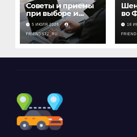
Советы и приемы
Шен
при выборе и
во 
бронировании
рос
5 ИЮЛЯ 2026
18 
авиабилетов
году
FRIENDS72_RU
дне
FRIEND
нео
док