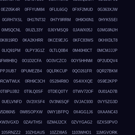
0EZ05K4R
0FFYUM84
0FLIL6GQ
0FXF2MUD
0G363XJW
0GRH7XSL
0H17NT32
0H7Y9RRM
0H9OI0N1
0HYK5SEI
0IM5QCNL
0IUZL33Y
0J6YMSQ9
0JAWX05J
0JMG9NJH
0K8I19RD
0KA2KHRR
0KCE9EJG
0KFC83WS
0KHXDLT8
0LIQ91PM
0LPY3G1Z
0LTLQ0B4
0M40H0CT
0MCMJJJP
NFM8HBQ
0O1D2CFA
0O3VCZC0
0OY5HHNM
0P2UDQV4
0PPJIUB7
0PUMEZB4
0QLRKCUP
0QO261FR
0QR27BKM
0RCWTWLK
0RH9C3CH
0S284R8O
0S4IXXQE
0S9E2KPP
0T8PUJB2
0T9LQ0SF
0TDEQ0TY
0TWV72OF
0U01AD7B
0UELVNFD
0V2IXSF4
0V3N6SQF
0VJAC930
0VY5ZG3D
W5D86N5
0W8SOPXW
0WY1BFPQ
0X4GG1J6
0XAANC43
XW3VGXD
0ZAVTHSI
0ZM4J2CX
0ZVYGAG2
0ZXS0PVO
10SRNZZ2
10ZH1AUS
10ZZI8A5
1103WHO1
11MGVORK