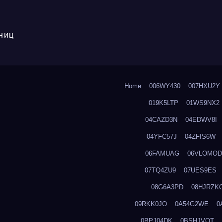
ниц
Home
006WY430
007HXU2Y
019K5LTP
01WS9NX2
04CAZD3N
04EDWV8I
04YFC57J
04ZFIS6W
06FAMUAG
06VLOMOD
07TQ4ZU9
07UES9ES
08G6A3PD
08HJRZK
09RKK0JO
0A54G2WE
0
0BPJ04DK
0BSHJVOT