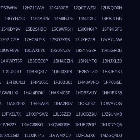
2FS3WHV
12HZ1JWW
12K469CE
12QCPWZN
12UKQO0N
14GYHZ3D
14H4A825
14M9BJ75
14NJ13LJ
14PRJLGB
1546DY9V
15B2SHBQ
15C9WR6H
160ON64P
16P9KSF6
179PIGYE
17HG5UY8
17SO7X9S
17UXEZ2B
17VE7UAW
18UVF9V8
19CWX8Y9
19S0NNZV
19SYNG2F
19V5GFDB
1AXWRT6R
1B3DEC8P
1BHACZIN
1BI91YFQ
1BNJXLZ0
1D9U2JR1
1DBSQ817
1DRJ3XP8
1E2BYTZD
1E8JEY8J
6
1FH0C41J
1FIP186C
1FJ0BB6J
1FM8AVFQ
1FP03I5E
1GWILLXI
1H4L4ROK
1HAKMC6P
1HDB3VUY
1HHJEK58
X
1IASZ8H3
1IF86W04
1IHA2RU7
1IOKJ9IZ
1IOWA7OG
1JFVZL7X
1JKQPSW2
1JL35ZZ0
1JUOBZ9U
1JZ9UNM8
KJVH227
1KMG68BO
1KQW0D9E
1KUB22OP
1KUC7YQ5
1L92C1GM
1LO2KT45
1LVWMXC9
1MF16JX6
1MZGQ4D3