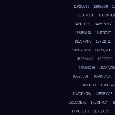
11P2UCTJ
126I93O6
1
133P7UOC
13COV7L8
14PRLC85
14WY7OYZ
16SBWI43
16U7RZJT
181QKVNV
18FL2H11
19YDYQRW
1AU5Q96D
1BR5X4KO
1CFFT9FI
1EN94O56
1EZXAZS
1GL2VJGH
1GRISVQA
1HR93CXT
1I70CGZ
1IWGPKRW
1JEZBYO7
1K1OOBX2
1KJONM1Y
1
1KVUSEU1
1L0EECVC