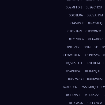
0DZMHHX1
0E9GCHCU
0GI31E0A
0GJSAH4M
0IA5RSJ3
0IF4Y4UQ
0JX5HAPI
0JXDX9ZM
0KO7R0BZ
0LA240G7
0N1LZI50
0NALSI2P
0
0P3WEUER
0PHNO5Y4
0QV0STGJ
0R7FXEI4
0SA9HP4L
0T1MPQXC
0U56W7B0
0UDKWD5I
0W3LZD86
0W58MBQO
0
0XI05VVT
0XLR0SZZ
0
105XMS37
10LFO9CA