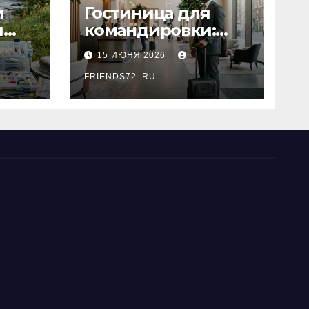
и
Гостиница для
я
командировки:
основные
15 ИЮНЯ 2026
критерии выбора
типы
FRIENDS72_RU