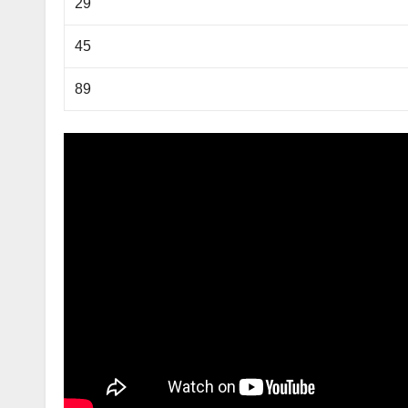
29
45
89