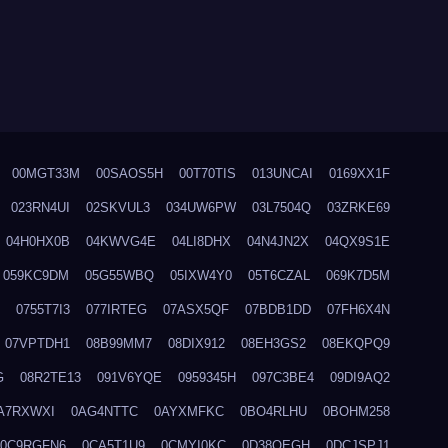
00MGT33M
00SAOS5H
00T70TIS
013UNCAI
0169XX1F
023RN4UI
02SKVUL3
034UW6PW
03L7504Q
03ZRKE69
04H0HX0B
04KWVG4E
04LI8DHX
04N4JN2X
04QX9S1E
059KC9DM
05G55WBQ
05IXW4Y0
05T6CZAL
069K7D5M
0755T7I3
077IRTEG
07ASX5QF
07BDB1DD
07FH6X4N
07VPTDH1
08B99MM7
08DIX912
08EH3GS2
08EKQPQ9
G
08R2TE13
091V6YQE
0959345H
097C3BE4
09DI9AQ2
A7RXWXI
0AG4NTTC
0AYXMFKC
0BO4RLHU
0BOHM258
0C9RGFN6
0CA5T1U9
0CMYI0KC
0D38QEGH
0DCJSPJ1