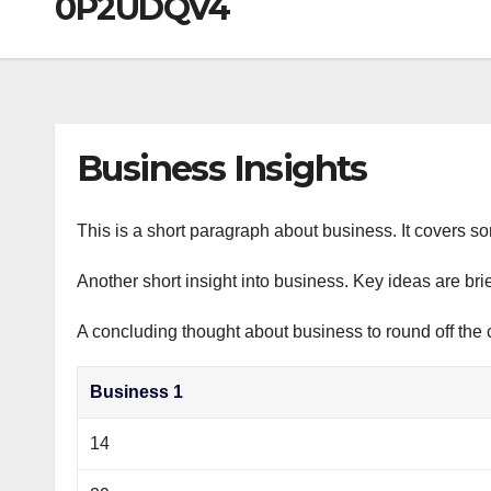
0P2UDQV4
р
a
i
A
а
m
k
p
в
i
p
и
т
Business Insights
ь
This is a short paragraph about business. It covers s
Another short insight into business. Key ideas are bri
A concluding thought about business to round off the 
Business 1
14