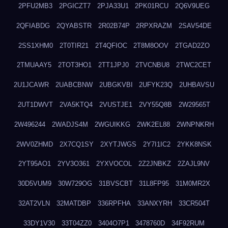
2PFU2MB3
2PGICZT7
2PJA33U1
2PK01RCU
2Q6V9UEG
2QFIABDG
2QYABSTR
2R02B74P
2RPXRAZM
2SAV54DE
2SS1XHM0
2T0TIR21
2T4QFIOC
2T8M8OOV
2TGAD2ZO
2TMUAAY5
2TOT3HO1
2TT1JPJ0
2TVCNBU8
2TWC2CET
2U1JCAWR
2UABCBNW
2UBGKVBI
2UFYK23Q
2UHBAVSU
2UT1DWVT
2VA5KTQ4
2VUSTJE1
2VY55Q8B
2W29565T
2W496244
2WADJS4M
2WGUIKKG
2WK2EL88
2WNPNKRH
2WV0ZHMD
2X7CQ1SY
2XYTJWGS
2Y7I1IC2
2YKK8NSK
2YT95AO1
2YV3O361
2YXVOCOL
2Z2JNBKZ
2ZAJL9NV
30D5VUM9
30W729OG
31BVSCBT
31L8FP95
31M0MR2X
32AT2VLN
32MATDBP
336RPFHA
33ANXYRH
33CR504T
33DY1V30
33T04ZZ0
3404O7P1
3478760D
34F92RUM