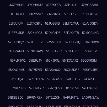
4XZYAUHI
4YQHH612
4Z52SO0V
4ZP14UIL
4ZVGSBH0
50JO9B1K
50KZ2V9P
50NNJN5E
50S8F1Z0
510NBX1W
5160U7JM
51D7XGKL
51JUGSIB
51MY24WU
51VJOSDY
51ZE8MKB
522X4O28
52D4GH9B
52FJKYTB
52MOA4HC
52SYO0Q2
52TPECFV
52W5K0BY
52XXY91Q
53ATDBWI
53EKZAMH
53Z8FUAW
54PKU5CO
551HGV0S
553WPS4S
55FLR3W1
55IE9L4V
55JKJF3L
55NCOA72
55QDIRSM
55XAQHMU
56975PIR
56GSA0U2
56QN3KEB
56SCV4BG
571FDQ4T
5771DEGW
57G6BV7Y
57IUFJJS
57LA2HJ6
57N9R0VG
57Z141YR
584ZQC53
58G12L5U
595U946N
59BSESDJ
59FRMR7X
59T11ZKH
5AFUR9TL
5AOPNSAW
5AQL07P2
5ASS9KJO
5AY4N3YE
5B3AF4SH
5CDCU7YL