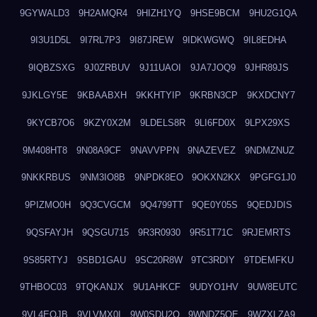
9GYWALD3
9H2AMQR4
9HIZH1YQ
9HSE9BCM
9HU2G1QA
9I3U1D5L
9I7RL7P3
9I87JREW
9IDKWGWQ
9IL8EDHA
9IQBZSXG
9J0ZRBUV
9J11UAOI
9JA7JOQ9
9JHR89JS
9JKLGY5E
9KBAABXH
9KKHTYIP
9KRBN3CP
9KXDCNY7
9KYCB7O6
9KZY0X2M
9LDELS8R
9LI6FD0X
9LPX29XS
9M408HT8
9N08A9CF
9NAVVPPN
9NAZEVEZ
9NDMZNUZ
9NKKRBUS
9NM3IO8B
9NPDK8EO
9OKXN2KX
9PGFG1J0
9PIZMO0H
9Q3CVGCM
9Q4799TT
9QE0Y05S
9QEDJDIS
9QSFAYJH
9QSGU715
9R3R0930
9R51T71C
9RJEMRTS
9S85RTYJ
9SBD1GAU
9SC20R8W
9TC3RDIY
9TDEMFKU
9THBOC03
9TQKANJX
9U1AHKCF
9UDYO1HV
9UW8EUTC
9VL4EOJB
9VLVMX0I
9W0SDU2O
9WNDZ5OE
9WZXLZA9