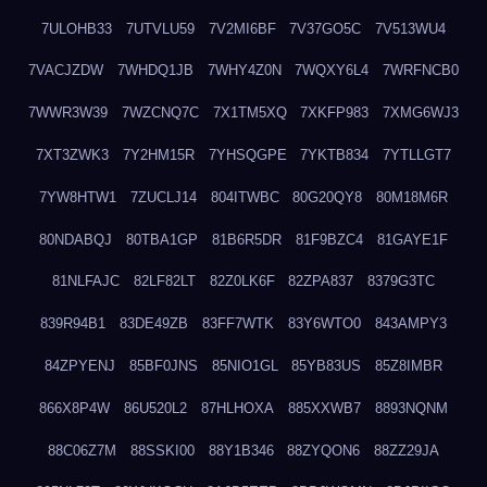
7ULOHB33
7UTVLU59
7V2MI6BF
7V37GO5C
7V513WU4
7VACJZDW
7WHDQ1JB
7WHY4Z0N
7WQXY6L4
7WRFNCB0
7WWR3W39
7WZCNQ7C
7X1TM5XQ
7XKFP983
7XMG6WJ3
7XT3ZWK3
7Y2HM15R
7YHSQGPE
7YKTB834
7YTLLGT7
7YW8HTW1
7ZUCLJ14
804ITWBC
80G20QY8
80M18M6R
80NDABQJ
80TBA1GP
81B6R5DR
81F9BZC4
81GAYE1F
81NLFAJC
82LF82LT
82Z0LK6F
82ZPA837
8379G3TC
839R94B1
83DE49ZB
83FF7WTK
83Y6WTO0
843AMPY3
84ZPYENJ
85BF0JNS
85NIO1GL
85YB83US
85Z8IMBR
866X8P4W
86U520L2
87HLHOXA
885XXWB7
8893NQNM
88C06Z7M
88SSKI00
88Y1B346
88ZYQON6
88ZZ29JA