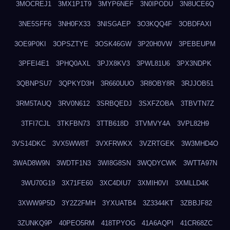
3MOCREJ1
3MX1P1T9
3MYP6NEF
3N0IPODU
3N8UCE6Q
3NE5SFF6
3NH0FX33
3NISGAEP
3O3KQQ4F
3OBDFAXI
3OE9P0KI
3OPSZTYE
3OSK46GW
3P20H0VW
3PEBEUPM
3PFEI4E1
3PHQ0AXL
3PJX8KV3
3PWL81U6
3PX3NDPK
3QBNPSU7
3QPKYD3H
3R660UUO
3R8OBY8R
3RJJOB51
3RM5TAUQ
3RV0N612
3SRBQEDJ
3SXFZOBA
3TBVTN7Z
3TFI7CJL
3TKFBN73
3TTB618D
3TVMVY4A
3VPL82H9
3VS14DKC
3VX5WW8T
3VXFRWKX
3VZRTGEK
3W3MHD4O
3WAD8W9N
3WDTF1N3
3WI8G8SN
3WQDYCWK
3WTTA97N
3WU70G19
3X71FE60
3XC4DIU7
3XMIH0VI
3XMLLD4K
3XWW9P5D
3Y2Z2FMH
3YXUATB4
3Z3344KT
3ZBBJF82
3ZUNKQ9P
40PEO5RM
418TPYOG
41A6AQPI
41CR68ZC