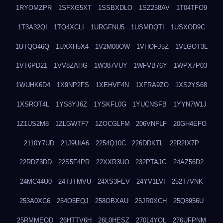
1RYOMZPR
1SFXG5XT
1SSBXDLO
1SZ258AV
1T04TFO9
1T3A32QI
1TQ4XCLI
1URGFNU5
1USMDQTI
1USXOD9C
1UTQO46Q
1UXXH5X4
1V2M00OW
1VHOFJ5Z
1VLGOT3L
1VT6PD21
1VV8ZAHG
1W387VUY
1WFVB76Y
1WPX7P03
1WUHK6D4
1X9NP2FS
1XEHVF4N
1XFRA9ZO
1XS2YS68
1XSROT4L
1YS8YJ6Z
1YSKFL0G
1YUCNSFB
1YYN7W1J
1Z1US2M8
1ZLGWTF7
1ZOCGLFM
206VNFLF
20GH4EFO
2110Y7UD
21J9UIA6
2254Q10C
226DDKTL
22R2IX7P
22RDZ3DD
22S5F4PR
22XXR3UO
232PTAJG
24AZ56D2
24MC44U0
24TJTMVU
24XS3FEV
24YV1LVI
252T7VNK
253A0XC6
254O5EQJ
258OBXAU
25JR0XCH
25Q8956U
25RMMEOD
26HTTV6H
26L0HESZ
270L4YOL
276UFPNM