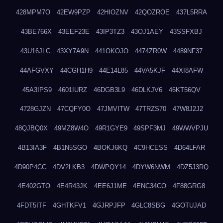
428MPM7O
42EW9PZP
42HIOZNV
42QOZROE
437L5RRA
43BE766X
43EEF23E
43IP3TZ3
43OJ1AEY
43SSFXBJ
43U16JLC
43XY7A9N
441OKOJO
4474ZR0W
4489NF37
44AFGVXY
44CGH1H9
44E14L85
44VA5KJF
44XI8AFW
45A3IPS9
4601IURZ
46DGB3L9
46DLKJV6
46KT56QV
4728GJZN
47CQFY0O
47JMVITW
47TRZS70
47W8J2J2
48QJBQ0X
49MZ8W4O
49R1GYE9
49SPF3MJ
49WWVPJU
4B13IA3F
4B1N5SGO
4BOKJ6KQ
4C9HCESS
4D64LFAR
4D90P4CC
4DV2LKB3
4DWPQY14
4DYW6NWM
4DZ5J3RQ
4E402GTO
4E4R43JK
4EE6J1ME
4ENC34CO
4F88GRG8
4FDT5ITF
4GHTKFV1
4GJRPJFP
4GLC8SBG
4GOTUJAD