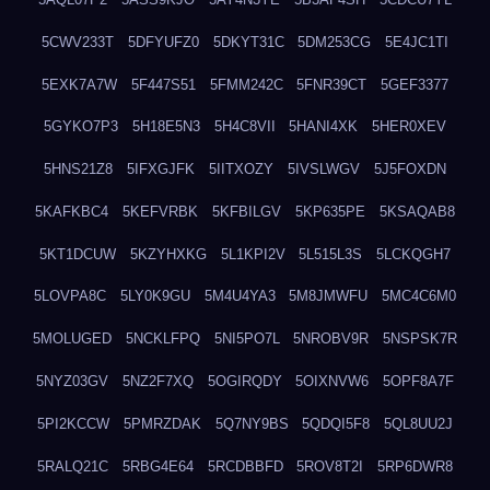
5CWV233T
5DFYUFZ0
5DKYT31C
5DM253CG
5E4JC1TI
5EXK7A7W
5F447S51
5FMM242C
5FNR39CT
5GEF3377
5GYKO7P3
5H18E5N3
5H4C8VII
5HANI4XK
5HER0XEV
5HNS21Z8
5IFXGJFK
5IITXOZY
5IVSLWGV
5J5FOXDN
5KAFKBC4
5KEFVRBK
5KFBILGV
5KP635PE
5KSAQAB8
5KT1DCUW
5KZYHXKG
5L1KPI2V
5L515L3S
5LCKQGH7
5LOVPA8C
5LY0K9GU
5M4U4YA3
5M8JMWFU
5MC4C6M0
5MOLUGED
5NCKLFPQ
5NI5PO7L
5NROBV9R
5NSPSK7R
5NYZ03GV
5NZ2F7XQ
5OGIRQDY
5OIXNVW6
5OPF8A7F
5PI2KCCW
5PMRZDAK
5Q7NY9BS
5QDQI5F8
5QL8UU2J
5RALQ21C
5RBG4E64
5RCDBBFD
5ROV8T2I
5RP6DWR8