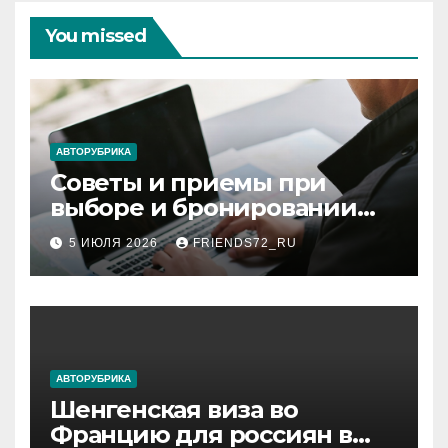
You missed
АВТОРУБРИКА
Советы и приемы при
выборе и бронировании
авиабилетов
5 ИЮЛЯ 2026
FRIENDS72_RU
АВТОРУБРИКА
Шенгенская виза во
Францию для россиян в