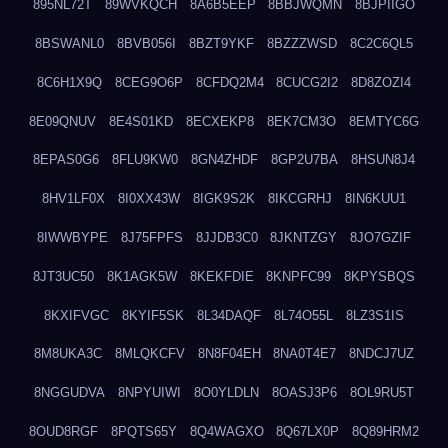
895NL72T
89WVKQCH
8A6B5EEP
8BBJWQMN
8BJPIIGO
8BSWANL0
8BVB056I
8BZT9YKF
8BZZZWSD
8C2C6QL5
8C6H1X9Q
8CEG9O6P
8CFDQ2M4
8CUCG2I2
8D8ZOZI4
8E09QNUV
8E4S01KD
8ECXEKP8
8EK7CM3O
8EMTYC6G
8EPAS0G6
8FLU9KW0
8GN4ZHDF
8GP2U7BA
8HSUN8J4
8HV1LF0X
8I0XX43W
8IGK9S2K
8IKCGRHJ
8IN6KUU1
8IWWBYPE
8J75FPFS
8JJDB3C0
8JKNTZGY
8JO7GZIF
8JT3UC50
8K1AGK5W
8KEKFDIE
8KNPFC99
8KPYSBQS
8KXIFVGC
8KYIF5SK
8L34DAQF
8L74O55L
8LZ3S1IS
8M8UKA3C
8MLQKCFV
8N8F04EH
8NA0T4E7
8NDCJ7UZ
8NGGUDVA
8NPYUIWI
8O0YLDLN
8OASJ3P6
8OL9RU5T
8OUD8RGF
8PQTS65Y
8Q4WAGXO
8Q67LX0P
8Q89HRM2