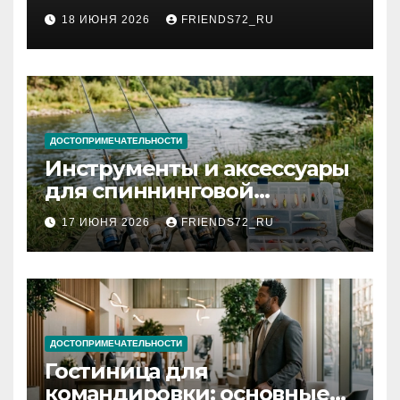
2026 году: сроки от 3 дней
18 ИЮНЯ 2026
FRIENDS72_RU
и список необходимых
документов
ДОСТОПРИМЕЧАТЕЛЬНОСТИ
Инструменты и аксессуары
для спиннинговой
рыбалки: назначение и
17 ИЮНЯ 2026
FRIENDS72_RU
типы
ДОСТОПРИМЕЧАТЕЛЬНОСТИ
Гостиница для
командировки: основные