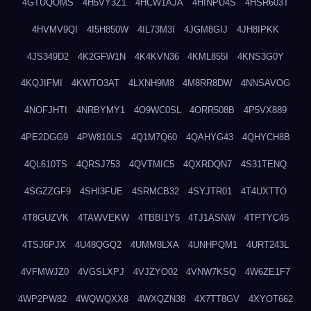
4GTUQOMS
4H5VY3Z1
4HCW1AJA
4HINPU4S
4HSR603T
4HVMV9QI
4I5H850W
4IL73M3I
4JGM8GIJ
4JH8IPKK
4JS349D2
4K2GFW1N
4K4KVN36
4KML855I
4KNS3G0Y
4KQJIFMI
4KWTO3AT
4LXNH9M8
4M8RR8DW
4NNSAVOG
4NOFJHTI
4NRBYMY1
4O9WC0SL
4ORR508B
4P5VX889
4PE2DGG9
4PW810LS
4Q1M7Q60
4QAHYG43
4QHYCH8B
4QL610TS
4QRSJ753
4QVTMIC5
4QXRDQN7
4S31TENQ
4SGZZGF9
4SHI3FUE
4SRMCB32
4SYJTR01
4T4UXTTO
4T8GUZVK
4TAWVEKW
4TBBI1Y5
4TJ1ASNW
4TPTYC45
4TSJ6PJX
4U48QGQ2
4UMM8LXA
4UNHPQM1
4URT243L
4VFMWJZ0
4VGSLXPJ
4VJZYO02
4VNW7KSQ
4W6ZE1F7
4WP2PW82
4WQWQXX8
4WXQZN38
4X7TT8GV
4XYOT662