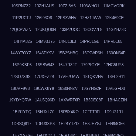
10SRNZZ2
10ZH1AUS
10ZZI8A5
1103WHO1
11MGVORK
11P2UCTJ
126I93O6
12FS3WHV
12HZ1JWW
12K469CE
12QCPWZN
12UKQO0N
133P7UOC
13COV7L8
14GYHZ3D
14H4A825
14M9BJ75
14NJ13LJ
14PRJLGB
14PRLC85
14WY7OYZ
1546DY9V
15B2SHBQ
15C9WR6H
160ON64P
16P9KSF6
16SBWI43
16U7RZJT
179PIGYE
17HG5UY8
17SO7X9S
17UXEZ2B
17VE7UAW
181QKVNV
18FL2H11
18UVF9V8
19CWX8Y9
19S0NNZV
19SYNG2F
19V5GFDB
19YDYQRW
1AU5Q96D
1AXWRT6R
1B3DEC8P
1BHACZIN
1BI91YFQ
1BNJXLZ0
1BR5X4KO
1CFFT9FI
1D9U2JR1
1DBSQ817
1DRJ3XP8
1E2BYTZD
1E8JEY8J
1EN94O56
1EZXAZS6
1FH0C41J
1FIP186C
1FJ0BB6J
1FM8AVFQ