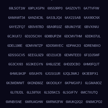
69LSOT1W
69PLXGPN
69S53RP0
6A5ZOVTI
6A7TVFIW
6AMAWT34
6ANZ4C8L
6AS3LJQ4
6AX21SAB
6AX80CNX
6AYEZFQ7
6B0V87BD
6BA9R10Z
6BUMJY5E
6BVXINIU
6CJKUI7J
6D1OSCXH
6D8BUPZM
6DCMVTHM
6DDK07UL
6DEL198E
6DMVW7ZP
6DO5WVEC
6DPAK2I3
6DREN8XO
6DSSGCV5
6EEGL9Z9
6EI21UCB
6EMNTEE0
6F1DJ5WF
6G3CXI93
6G3KEGYN
6H6L0Z3E
6HD2DCBO
6HM0FQJT
6HWL9A3P
6I5IUH76
6JGSI1UR
6JQL3WKJ
6K3EBPX1
6K3WDMWT
6KDND60Z
6KOOILKY
6KPMGXPJ
6LGMA8OZ
6LI78JDL
6LL59T6X
6LSD5KCS
6LSGIF7V
6MC7XUTQ
6MNBISNE
6MRU4GHW
6MRWI2FW
6MUKQ2Q2
6N6MCPD2