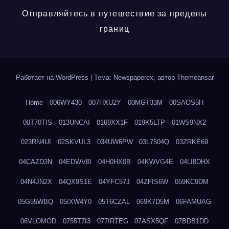
Отправляйтесь в путешествие за пределы
границ
Работает на WordPress
|
Тема: Newspaperex, автор
Themeansar
Home
006WY430
007HXU2Y
00MGT33M
00SAOS5H
00T70TIS
013UNCAI
0169XX1F
019K5LTP
01WS9NX2
023RN4UI
02SKVUL3
034UW6PW
03L7504Q
03ZRKE69
04CAZD3N
04EDWV8I
04H0HX0B
04KWVG4E
04LI8DHX
04N4JN2X
04QX9S1E
04YFC57J
04ZFIS6W
059KC9DM
05G55WBQ
05IXW4Y0
05T6CZAL
069K7D5M
06FAMUAG
06VLOMOD
0755T7I3
077IRTEG
07ASX5QF
07BDB1DD