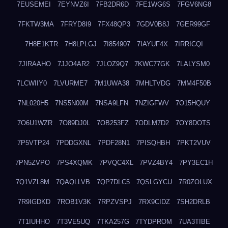
7EUSEMEI
7EYNVZ6I
7FB2DR6D
7FE1WG6S
7FGV6NG8
7FKTW3MA
7FRYD8I9
7FX48QP3
7GDV0B8J
7GER99GF
7H8E1KTR
7H8LPLGJ
7I854907
7IAYUF4X
7IRRICQI
7JIRAAHO
7JJO4AR2
7JLOZ9Q7
7KWC77GK
7LALYSM0
7LCWIIY0
7LVURME7
7M1UWA38
7MHLTVDG
7MM4F50B
7NL020H5
7NS5N00M
7NSA9LFN
7NZIGFWV
7O15HQUY
7O6U1WZR
7O89DJ0L
7OB253FZ
7ODLM7D2
7OY8DOTS
7P5VTP24
7PDDGXNL
7PDF28N1
7PISQHBH
7PKT2VUV
7PN5ZVPO
7PS4XQMK
7PVQC4XL
7PVZ4BY4
7PY3EC1H
7Q1VZL8M
7QAQLLVB
7QP7DLC5
7QSLGYCU
7R0ZOLUX
7R9IGDKD
7ROB1V3K
7RPZVSPJ
7RX9CIDZ
7SH2DRLB
7T1IUHHO
7T3VE5UQ
7TKA257G
7TYDPROM
7UA3TIBE