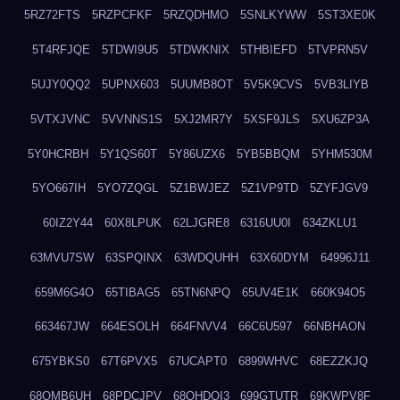
5RZ72FTS
5RZPCFKF
5RZQDHMO
5SNLKYWW
5ST3XE0K
5T4RFJQE
5TDWI9U5
5TDWKNIX
5THBIEFD
5TVPRN5V
5UJY0QQ2
5UPNX603
5UUMB8OT
5V5K9CVS
5VB3LIYB
5VTXJVNC
5VVNNS1S
5XJ2MR7Y
5XSF9JLS
5XU6ZP3A
5Y0HCRBH
5Y1QS60T
5Y86UZX6
5YB5BBQM
5YHM530M
5YO667IH
5YO7ZQGL
5Z1BWJEZ
5Z1VP9TD
5ZYFJGV9
60IZ2Y44
60X8LPUK
62LJGRE8
6316UU0I
634ZKLU1
63MVU7SW
63SPQINX
63WDQUHH
63X60DYM
64996J11
659M6G4O
65TIBAG5
65TN6NPQ
65UV4E1K
660K94O5
663467JW
664ESOLH
664FNVV4
66C6U597
66NBHAON
675YBKS0
67T6PVX5
67UCAPT0
6899WHVC
68EZZKJQ
68OMB6UH
68PDCJPV
68QHDOI3
699GTUTR
69KWPV8F