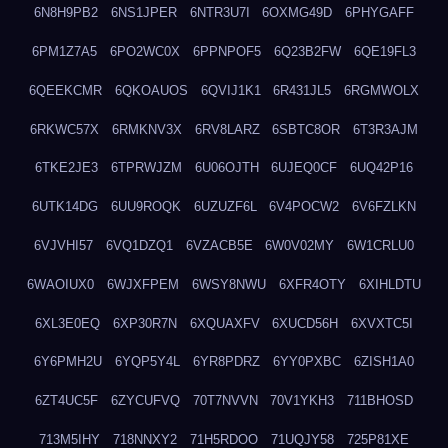
6N8H9PB2
6NS1JPER
6NTR3U7I
6OXMG49D
6PHYGAFF
6PM1Z7A5
6PO2WC0X
6PPNPOF5
6Q23B2FW
6QE19FL3
6QEEKCMR
6QKOAUOS
6QVIJ1K1
6R431JL5
6RGMWOLX
6RKWC57X
6RMKNV3X
6RV8LARZ
6SBTC8OR
6T3R3AJM
6TKE2JE3
6TPRWJZM
6U06OJTH
6UJEQ0CF
6UQ42P16
6UTK14DG
6UU9ROQK
6UZUZF6L
6V4POCW2
6V6FZLKN
6VJVHI57
6VQ1DZQ1
6VZACB5E
6W0V02MY
6W1CRLU0
6WAOIUX0
6WJXFPEM
6WSY8NWU
6XFR4OTY
6XIHLDTU
6XL3E0EQ
6XP30R7N
6XQUAXFV
6XUCD56H
6XVXTC5I
6Y6PMH2U
6YQP5Y4L
6YR8PDRZ
6YY0PXBC
6ZISH1A0
6ZT4UC5F
6ZYCUFVQ
70T7NVVN
70V1YKH3
711BHOSD
713M5IHY
718NNXY2
71H5RDOO
71UQJY58
725P81XE