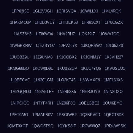
1FP03I5E
1GL2VJGH
1GRISVQA
1GWILLXI
1H4L4ROK
1HAKMC6P
1HDB3VUY
1HHJEK58
1HR93CXT
1I70CGZX
1IASZ8H3
1IF86W04
1IHA2RU7
1IOKJ9IZ
1IOWA7OG
1IWGPKRW
1JEZBYO7
1JFVZL7X
1JKQPSW2
1JL35ZZ0
1JUOBZ9U
1JZ9UNM8
1K1OOBX2
1KJONM1Y
1KJVH227
1KMG68BO
1KQW0D9E
1KUB22OP
1KUC7YQ5
1KVUSEU1
1L0EECVC
1L92C1GM
1LO2KT45
1LVWMXC9
1MF16JX6
1MZGQ4D3
1N3AELFF
1N3R82X5
1NERJOY9
1NIN2DXO
1NIPGIQG
1NTYF4RH
1NZ06F8Q
1OELGBE2
1OUI6BYG
1PET0A5T
1PMAFB0V
1PSGIWB2
1Q3BPV0D
1QBCT8D3
1QMT9XGT
1QWO8TSQ
1QYKS8IF
1RCW99QZ
1RDUWSSK