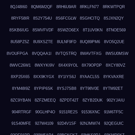
8QJ48I60
8QM6M2QF
8RH6U9AR
8RKLFN77
8RKWTPQR
8RYF58IR
8S2Y754U
8S6FCGLW
8SGHCITQ
8SJXN2QY
8SKB6IUG
8SMVFVDF
8SWZO6EX
8T1UV0KN
8TNOE569
8U58PZ5Z
8U9XSZTE
8ULNF9FD
8UQ89PM6
8VO5Q2UE
8VOUFPGA
8VQQAA1I
8VTQSTRQ
8WAVTFXG
8WSU0MSW
8WVC26W1
8WXYKI9V
8X4X9YOL
8X79OPDP
8XCY80VZ
8XP25X65
8XX9KYGX
8Y1IYS6J
8YAACL5S
8YKVAXRE
8YM48I9Z
8YPIP6SK
8YSJ7SB8
8YT98V0E
8YTM92ET
8ZC9YBAN
8ZFZMEEQ
8ZPDT42T
8ZYB2DUK
902YJAIU
904RTRGF
90GLHP4O
9151RE2S
91536XNC
91M6TF5C
91S40MFE
927W4109
92D4V1SF
92NJMW74
92QEGUIC