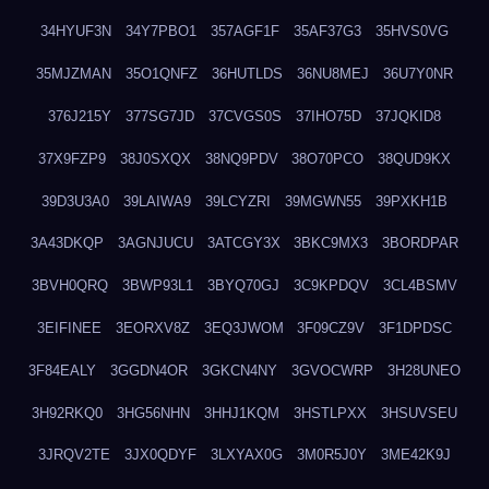
34HYUF3N
34Y7PBO1
357AGF1F
35AF37G3
35HVS0VG
35MJZMAN
35O1QNFZ
36HUTLDS
36NU8MEJ
36U7Y0NR
376J215Y
377SG7JD
37CVGS0S
37IHO75D
37JQKID8
37X9FZP9
38J0SXQX
38NQ9PDV
38O70PCO
38QUD9KX
39D3U3A0
39LAIWA9
39LCYZRI
39MGWN55
39PXKH1B
3A43DKQP
3AGNJUCU
3ATCGY3X
3BKC9MX3
3BORDPAR
3BVH0QRQ
3BWP93L1
3BYQ70GJ
3C9KPDQV
3CL4BSMV
3EIFINEE
3EORXV8Z
3EQ3JWOM
3F09CZ9V
3F1DPDSC
3F84EALY
3GGDN4OR
3GKCN4NY
3GVOCWRP
3H28UNEO
3H92RKQ0
3HG56NHN
3HHJ1KQM
3HSTLPXX
3HSUVSEU
3JRQV2TE
3JX0QDYF
3LXYAX0G
3M0R5J0Y
3ME42K9J