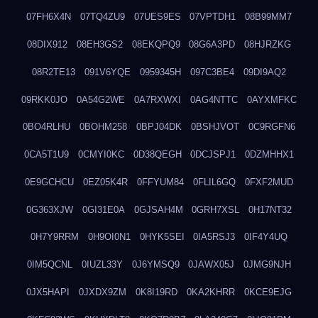
07FH6X4N
07TQ4ZU9
07UES9ES
07VPTDH1
08B99MM7
08DIX912
08EH3GS2
08EKQPQ9
08G6A3PD
08HJRZKG
08R2TE13
091V6YQE
0959345H
097C3BE4
09DI9AQ2
09RKK0JO
0A54G2WE
0A7RXWXI
0AG4NTTC
0AYXMFKC
0BO4RLHU
0BOHM258
0BPJ04DK
0BSHJVOT
0C9RGFN6
0CA5T1U9
0CMYI0KC
0D38QEGH
0DCJSPJ1
0DZMHHX1
0E9GCHCU
0EZ05K4R
0FFYUM84
0FLIL6GQ
0FXF2MUD
0G363XJW
0GI31E0A
0GJSAH4M
0GRH7XSL
0H17NT32
0H7Y9RRM
0H9OI0N1
0HYK5SEI
0IA5RSJ3
0IF4Y4UQ
0IM5QCNL
0IUZL33Y
0J6YMSQ9
0JAWX05J
0JMG9NJH
0JX5HAPI
0JXDX9ZM
0K8I19RD
0KA2KHRR
0KCE9EJG