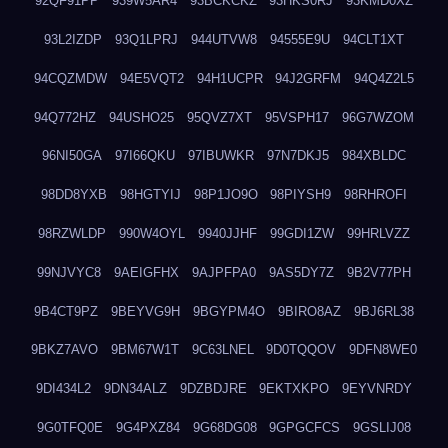
92QF91PP
939W5AR4
93BCKCKZ
93HKS0RJ
93KMD0XZ
93L2IZDP
93Q1LPRJ
944UTVW8
94555E9U
94CLT1XT
94CQZMDW
94E5VQT2
94H1UCPR
94J2GRFM
94Q4Z2L5
94Q772HZ
94USHO25
95QVZ7XT
95VSPH17
96G7WZOM
96NI50GA
97I66QKU
97IBUWKR
97N7DKJ5
984XBLDC
98DD8YXB
98HGTYIJ
98P1JO9O
98PIYSH9
98RHROFI
98RZWLDP
990W4OYL
9940JJHF
99GDI1ZW
99HRLVZZ
99NJVYC8
9AEIGFHX
9AJPFPA0
9AS5DY7Z
9B2V77PH
9B4CT9PZ
9BEYVG9H
9BGYPM4O
9BIRO8AZ
9BJ6RL38
9BKZ7AVO
9BM67W1T
9C63LNEL
9D0TQQOV
9DFN8WE0
9DI434L2
9DN34ALZ
9DZBDJRE
9EKTXKPO
9EYVNRDY
9G0TFQ0E
9G4PXZ84
9G68DG08
9GPGCFCS
9GSLIJ08