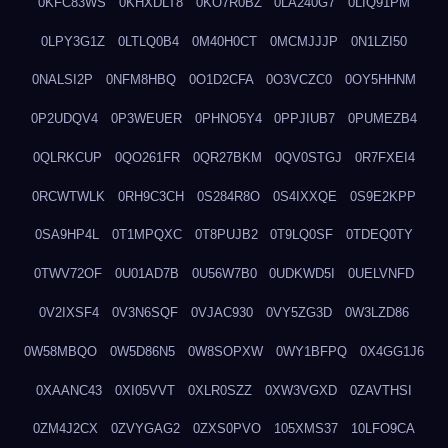
0KFC83WS
0KHXDLT8
0KO7R0BZ
0LA240G7
0LIQ91PM
0LPY3G1Z
0LTLQ0B4
0M40H0CT
0MCMJJJP
0N1LZI50
0NALSI2P
0NFM8HBQ
0O1D2CFA
0O3VCZC0
0OY5HHNM
0P2UDQV4
0P3WEUER
0PHNO5Y4
0PPJIUB7
0PUMEZB4
0QLRKCUP
0QO261FR
0QR27BKM
0QV0STGJ
0R7FXEI4
0RCWTWLK
0RH9C3CH
0S284R8O
0S4IXXQE
0S9E2KPP
0SA9HP4L
0T1MPQXC
0T8PUJB2
0T9LQ0SF
0TDEQ0TY
0TWV72OF
0U01AD7B
0U56W7B0
0UDKWD5I
0UELVNFD
0V2IXSF4
0V3N6SQF
0VJAC930
0VY5ZG3D
0W3LZD86
0W58MBQO
0W5D86N5
0W8SOPXW
0WY1BFPQ
0X4GG1J6
0XAANC43
0XI05VVT
0XLR0SZZ
0XW3VGXD
0ZAVTHSI
0ZM4J2CX
0ZVYGAG2
0ZXS0PVO
105XMS37
10LFO9CA