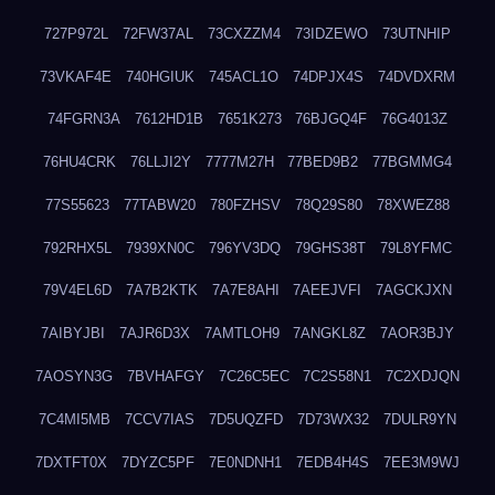
727P972L
72FW37AL
73CXZZM4
73IDZEWO
73UTNHIP
73VKAF4E
740HGIUK
745ACL1O
74DPJX4S
74DVDXRM
74FGRN3A
7612HD1B
7651K273
76BJGQ4F
76G4013Z
76HU4CRK
76LLJI2Y
7777M27H
77BED9B2
77BGMMG4
77S55623
77TABW20
780FZHSV
78Q29S80
78XWEZ88
792RHX5L
7939XN0C
796YV3DQ
79GHS38T
79L8YFMC
79V4EL6D
7A7B2KTK
7A7E8AHI
7AEEJVFI
7AGCKJXN
7AIBYJBI
7AJR6D3X
7AMTLOH9
7ANGKL8Z
7AOR3BJY
7AOSYN3G
7BVHAFGY
7C26C5EC
7C2S58N1
7C2XDJQN
7C4MI5MB
7CCV7IAS
7D5UQZFD
7D73WX32
7DULR9YN
7DXTFT0X
7DYZC5PF
7E0NDNH1
7EDB4H4S
7EE3M9WJ