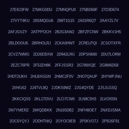
27E8J3FW
27MKG0DU
27MNQPU0
27NBD68F
27O3D674
27VYT4KU
28SMQGU6
299T1G15
2A01R6QT
2AAYZL7V
2AFJGVZY
2ATPPOCH
2B2G3AW2
2BFZFCNW
2BKKV1H5
2BLDOOU6
2BRHOLRJ
2CKA0HWT
2CRELPQI
2CSOTXFR
2CVZ7WMG
2D26EBXW
2D942LRG
2DPSN680
2DU7LORM
2EZC76PR
2F53ZH8K
2FFJSSR3
2G789XQE
2G8M6D58
2HDT2UKH
2HLBXGGN
2HMC2F0V
2HO7QAUP
2HYWPJNU
2IIHI162
2J4TVL9Q
2JDKS9WZ
2JG4QYDE
2JSJLGSQ
2KKCIQS5
2KL1TDVU
2LCI7CW6
2LN9C5H3
2LVOI55N
2M7YMERZ
2MIQDBKK
2N165DB2
2NFH8OET
2NXDJSMA
2OC6YQYJ
2ODHTNIQ
2OYOC8EB
2P5KVO7J
2PB26F91