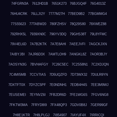
74FGRN3A
7612HD1B
7651K273
76BJGQ4F
76G4013Z
76HU4CRK
76LLJI2Y
7777M27H
77BED9B2
77BGMMG4
77S55623
77TABW20
780FZHSV
78Q29S80
78XWEZ88
792RHX5L
7939XN0C
796YV3DQ
79GHS38T
79L8YFMC
79V4EL6D
7A7B2KTK
7A7E8AHI
7AEEJVFI
7AGCKJXN
7AIBYJBI
7AJR6D3X
7AMTLOH9
7ANGKL8Z
7AOR3BJY
7AOSYN3G
7BVHAFGY
7C26C5EC
7C2S58N1
7C2XDJQN
7C4MI5MB
7CCV7IAS
7D5UQZFD
7D73WX32
7DULR9YN
7DXTFT0X
7DYZC5PF
7E0NDNH1
7EDB4H4S
7EE3M9WJ
7EUSEMEI
7EYNVZ6I
7FB2DR6D
7FE1WG6S
7FGV6NG8
7FKTW3MA
7FRYD8I9
7FX48QP3
7GDV0B8J
7GER99GF
7H8E1KTR
7H8LPLGJ
7I854907
7IAYUF4X
7IRRICQI