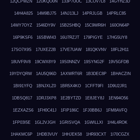
12QCPWZN
12UKQO0N
133P7UOC
13COV7L8
14GYHZ3D
14H4A825
14M9BJ75
14NJ13LJ
14PRJLGB
14PRLC85
14WY7OYZ
1546DY9V
15B2SHBQ
15C9WR6H
160ON64P
16P9KSF6
16SBWI43
16U7RZJT
179PIGYE
17HG5UY8
17SO7X9S
17UXEZ2B
17VE7UAW
181QKVNV
18FL2H11
18UVF9V8
19CWX8Y9
19S0NNZV
19SYNG2F
19V5GFDB
19YDYQRW
1AU5Q96D
1AXWRT6R
1B3DEC8P
1BHACZIN
1BI91YFQ
1BNJXLZ0
1BR5X4KO
1CFFT9FI
1D9U2JR1
1DBSQ817
1DRJ3XP8
1E2BYTZD
1E8JEY8J
1EN94O56
1EZXAZS6
1FH0C41J
1FIP186C
1FJ0BB6J
1FM8AVFQ
1FP03I5E
1GL2VJGH
1GRISVQA
1GWILLXI
1H4L4ROK
1HAKMC6P
1HDB3VUY
1HHJEK58
1HR93CXT
1I70CGZX