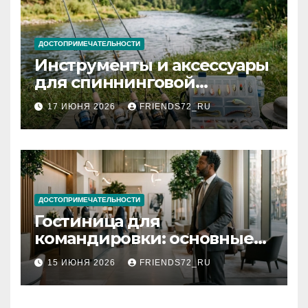
ДОСТОПРИМЕЧАТЕЛЬНОСТИ
Инструменты и аксессуары
для спиннинговой
рыбалки: назначение и
17 ИЮНЯ 2026
FRIENDS72_RU
типы
ДОСТОПРИМЕЧАТЕЛЬНОСТИ
Гостиница для
командировки: основные
критерии выбора
15 ИЮНЯ 2026
FRIENDS72_RU