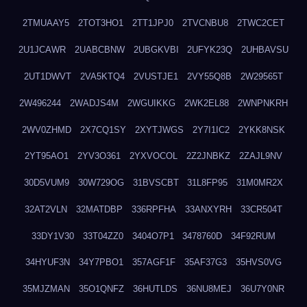
2TMUAAY5
2TOT3HO1
2TT1JPJ0
2TVCNBU8
2TWC2CET
2U1JCAWR
2UABCBNW
2UBGKVBI
2UFYK23Q
2UHBAVSU
2UT1DWVT
2VA5KTQ4
2VUSTJE1
2VY55Q8B
2W29565T
2W496244
2WADJS4M
2WGUIKKG
2WK2EL88
2WNPNKRH
2WV0ZHMD
2X7CQ1SY
2XYTJWGS
2Y7I1IC2
2YKK8NSK
2YT95AO1
2YV3O361
2YXVOCOL
2Z2JNBKZ
2ZAJL9NV
30D5VUM9
30W729OG
31BVSCBT
31L8FP95
31M0MR2X
32AT2VLN
32MATDBP
336RPFHA
33ANXYRH
33CR504T
33DY1V30
33T04ZZ0
3404O7P1
3478760D
34F92RUM
34HYUF3N
34Y7PBO1
357AGF1F
35AF37G3
35HVS0VG
35MJZMAN
35O1QNFZ
36HUTLDS
36NU8MEJ
36U7Y0NR