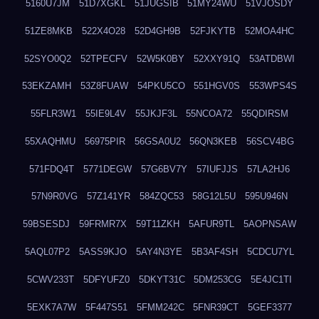
5160U7JM
51D7XGKL
51JUGSIB
51MY24WU
51VJOSDY
51ZE8MKB
522X4O28
52D4GH9B
52FJKYTB
52MOA4HC
52SYO0Q2
52TPECFV
52W5K0BY
52XXY91Q
53ATDBWI
53EKZAMH
53Z8FUAW
54PKU5CO
551HGV0S
553WPS4S
55FLR3W1
55IE9L4V
55JKJF3L
55NCOA72
55QDIRSM
55XAQHMU
56975PIR
56GSA0U2
56QN3KEB
56SCV4BG
571FDQ4T
5771DEGW
57G6BV7Y
57IUFJJS
57LA2HJ6
57N9R0VG
57Z141YR
584ZQC53
58G12L5U
595U946N
59BSESDJ
59FRMR7X
59T11ZKH
5AFUR9TL
5AOPNSAW
5AQL07P2
5ASS9KJO
5AY4N3YE
5B3AF4SH
5CDCU7YL
5CWV233T
5DFYUFZ0
5DKYT31C
5DM253CG
5E4JC1TI
5EXK7A7W
5F447S51
5FMM242C
5FNR39CT
5GEF3377