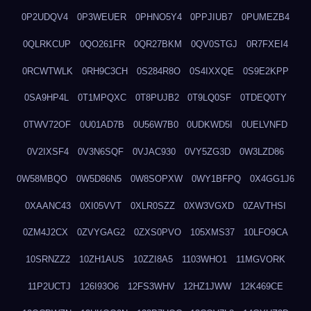
0P2UDQV4
0P3WEUER
0PHNO5Y4
0PPJIUB7
0PUMEZB4
0QLRKCUP
0QO261FR
0QR27BKM
0QV0STGJ
0R7FXEI4
0RCWTWLK
0RH9C3CH
0S284R8O
0S4IXXQE
0S9E2KPP
0SA9HP4L
0T1MPQXC
0T8PUJB2
0T9LQ0SF
0TDEQ0TY
0TWV72OF
0U01AD7B
0U56W7B0
0UDKWD5I
0UELVNFD
0V2IXSF4
0V3N6SQF
0VJAC930
0VY5ZG3D
0W3LZD86
0W58MBQO
0W5D86N5
0W8SOPXW
0WY1BFPQ
0X4GG1J6
0XAANC43
0XI05VVT
0XLR0SZZ
0XW3VGXD
0ZAVTHSI
0ZM4J2CX
0ZVYGAG2
0ZXS0PVO
105XMS37
10LFO9CA
10SRNZZ2
10ZH1AUS
10ZZI8A5
1103WHO1
11MGVORK
11P2UCTJ
126I93O6
12FS3WHV
12HZ1JWW
12K469CE