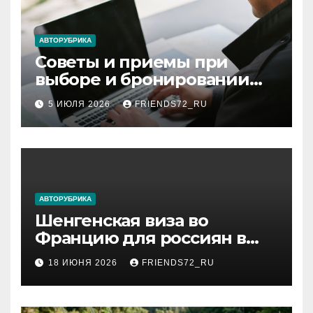
АВТОРУБРИКА
Советы и приемы при
выборе и бронировании
авиабилетов
5 ИЮЛЯ 2026
FRIENDS72_RU
АВТОРУБРИКА
Шенгенская виза во
Францию для россиян в
2026 году: сроки от 3 дней
18 ИЮНЯ 2026
FRIENDS72_RU
и список необходимых
документов