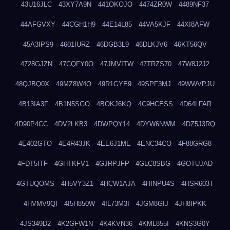
43U16JLC
43XY7A9N
441OKOJO
4474ZR0W
4489NF37
44AFGVXY
44CGH1H9
44E14L85
44VA5KJF
44XI8AFW
45A3IPS9
4601IURZ
46DGB3L9
46DLKJV6
46KT56QV
4728GJZN
47CQFY0O
47JMVITW
47TRZS70
47W8J2J2
48QJBQ0X
49MZ8W4O
49R1GYE9
49SPF3MJ
49WWVPJU
4B13IA3F
4B1N5SGO
4BOKJ6KQ
4C9HCESS
4D64LFAR
4D90P4CC
4DV2LKB3
4DWPQY14
4DYW6NWM
4DZ5J3RQ
4E402GTO
4E4R43JK
4EE6J1ME
4ENC34CO
4F88GRG8
4FDT5ITF
4GHTKFV1
4GJRPJFP
4GLC8SBG
4GOTUJAD
4GTUQOMS
4H5VY3Z1
4HCW1AJA
4HINPU4S
4HSR603T
4HVMV9QI
4I5H850W
4IL73M3I
4JGM8GIJ
4JH8IPKK
4JS349D2
4K2GFW1N
4K4KVN36
4KML855I
4KNS3G0Y