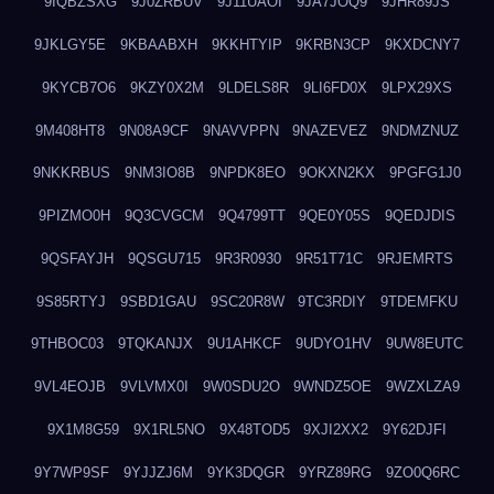
9IQBZSXG
9J0ZRBUV
9J11UAOI
9JA7JOQ9
9JHR89JS
9JKLGY5E
9KBAABXH
9KKHTYIP
9KRBN3CP
9KXDCNY7
9KYCB7O6
9KZY0X2M
9LDELS8R
9LI6FD0X
9LPX29XS
9M408HT8
9N08A9CF
9NAVVPPN
9NAZEVEZ
9NDMZNUZ
9NKKRBUS
9NM3IO8B
9NPDK8EO
9OKXN2KX
9PGFG1J0
9PIZMO0H
9Q3CVGCM
9Q4799TT
9QE0Y05S
9QEDJDIS
9QSFAYJH
9QSGU715
9R3R0930
9R51T71C
9RJEMRTS
9S85RTYJ
9SBD1GAU
9SC20R8W
9TC3RDIY
9TDEMFKU
9THBOC03
9TQKANJX
9U1AHKCF
9UDYO1HV
9UW8EUTC
9VL4EOJB
9VLVMX0I
9W0SDU2O
9WNDZ5OE
9WZXLZA9
9X1M8G59
9X1RL5NO
9X48TOD5
9XJI2XX2
9Y62DJFI
9Y7WP9SF
9YJJZJ6M
9YK3DQGR
9YRZ89RG
9ZO0Q6RC