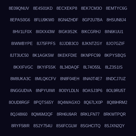
8E09QNUV
8E4S01KD
8ECXEKP8
8EK7CM3O
8EMTYC6G
8EPAS0G6
8FLU9KW0
8GN4ZHDF
8GP2U7BA
8HSUN8J4
8HV1LF0X
8I0XX43W
8IGK9S2K
8IKCGRHJ
8IN6KUU1
8IWWBYPE
8J75FPFS
8JJDB3C0
8JKNTZGY
8JO7GZIF
8JT3UC50
8K1AGK5W
8KEKFDIE
8KNPFC99
8KPYSBQS
8KXIFVGC
8KYIF5SK
8L34DAQF
8L74O55L
8LZ3S1IS
8M8UKA3C
8MLQKCFV
8N8F04EH
8NA0T4E7
8NDCJ7UZ
8NGGUDVA
8NPYUIWI
8O0YLDLN
8OASJ3P6
8OL9RU5T
8OUD8RGF
8PQTS65Y
8Q4WAGXO
8Q67LX0P
8Q89HRM2
8QJ48I60
8QM6M2QF
8RH6U9AR
8RKLFN77
8RKWTPQR
8RYF58IR
8S2Y754U
8S6FCGLW
8SGHCITQ
8SJXN2QY