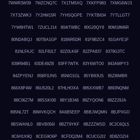
7WWR3W39
7WZCNQ7C
7X1TM5XQ
7XKFP983
7XMG6WJ3
7XT3ZWK3
7Y2HM15R
7YHSQGPE
7YKTB834
7YTLLGT7
7YW8HTW1
7ZUCLJ14
804ITWBC
80G20QY8
80M18M6R
80NDABQJ
80TBA1GP
81B6R5DR
81F9BZC4
81GAYE1F
81NLFAJC
82LF82LT
82Z0LK6F
82ZPA837
8379G3TC
839R94B1
83DE49ZB
83FF7WTK
83Y6WTO0
843AMPY3
84ZPYENJ
85BF0JNS
85NIO1GL
85YB83US
85Z8IMBR
866X8P4W
86U520L2
87HLHOXA
885XXWB7
8893NQNM
88C06Z7M
88SSKI00
88Y1B346
88ZYQON6
88ZZ29JA
895NL72T
89WVKQCH
8A6B5EEP
8BBJWQMN
8BJPIIGO
8BSWANL0
8BVB056I
8BZT9YKF
8BZZZWSD
8C2C6QL5
8C6H1X9Q
8CEG9O6P
8CFDQ2M4
8CUCG2I2
8D8ZOZI4