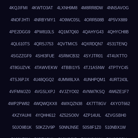
4KQJIFMI
4KWTO3AT
4LXNH9M8
4M8RR8DW
4NNSAVOG
4NOFJHTI
4NRBYMY1
4O9WC0SL
4ORR508B
4P5VX889
4PE2DGG9
4PW810LS
4Q1M7Q60
4QAHYG43
4QHYCH8B
4QL610TS
4QRSJ753
4QVTMIC5
4QXRDQN7
4S31TENQ
4SGZZGF9
4SHI3FUE
4SRMCB32
4SYJTR01
4T4UXTTO
4T8GUZVK
4TAWVEKW
4TBBI1Y5
4TJ1ASNW
4TPTYC45
4TSJ6PJX
4U48QGQ2
4UMM8LXA
4UNHPQM1
4URT243L
4VFMWJZ0
4VGSLXPJ
4VJZYO02
4VNW7KSQ
4W6ZE1F7
4WP2PW82
4WQWQXX8
4WXQZN38
4X7TT8GV
4XYOT662
4XZYAUHI
4YQHH612
4Z52SO0V
4ZP14UIL
4ZVGSBH0
50JO9B1K
50KZ2V9P
50NNJN5E
50S8F1Z0
510NBX1W