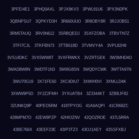
3PFEI4E1
3PHQ0AXL
3PJX8KV3
3PWL81U6
3PX3NDPK
3QBNPSU7
3QPKYD3H
3R660UUO
3R8OBY8R
3RJJOB51
3RM5TAUQ
3RV0N612
3SRBQEDJ
3SXFZOBA
3TBVTN7Z
3TFI7CJL
3TKFBN73
3TTB618D
3TVMVY4A
3VPL82H9
3VS14DKC
3VX5WW8T
3VXFRWKX
3VZRTGEK
3W3MHD4O
3WAD8W9N
3WDTF1N3
3WI8G8SN
3WQDYCWK
3WTTA97N
3WU70G19
3X71FE60
3XC4DIU7
3XMIH0VI
3XMLLD4K
3XWW9P5D
3Y2Z2FMH
3YXUATB4
3Z3344KT
3ZBBJF82
3ZUNKQ9P
40PEO5RM
418TPYOG
41A6AQPI
41CR68ZC
428MPM7O
42EW9PZP
42HIOZNV
42QOZROE
437L5RRA
43BE766X
43EEF23E
43IP3TZ3
43OJ1AEY
43SSFXBJ