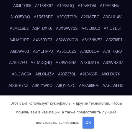
A04LTO96
A115BX97
A1935LIQ
A19VEO5I
A1FA9SH4
A1O35YAQ
A1R67BR7
A2GQTCVA
A2I3AZEC
A3GL614V
A3M1L6B2
A3PTDXK6
A3XWWY1S
A43E85C2
A4IUYB5H
A4LMC1PF
A4N5RYT3
A52WYVGW
A5Y3NWE2
A627I8F1
A6I3WV0B
A6YEHPPJ
A75CECZS
A782U1QR
A78T7XR0
A7B0I7FU
A7DADQHQ
A7RWE8NA
A7X6JATR
A82WRX97
A8LJWC6X
A8LOL4ZV
A90Z37DL
A913466R
A96H0U7X
A9GEP7N3
A9KIYWKO
A9QYINZC
AA3A68FM
AAEJWLHD
AAEZRZ0I
AAO3NKXF
AAVKTCB4
AB6S6UZH
ABAP8R3B
Этот сайт использует куки-файлы и другие технологии, чтобы
ABDXH3XG
ABQR9326
ABWKZCNH
AC2GYKWG
AC768CHK
помочь вам в навигации, а также предоставить лучший
ACUPC2X8
ACXX236G
ADMVWTS8
ADOE3V3Y
ADQOJYQO
пользовательский опыт.
OK
AE2PW74I
AE5LNXK5
AF0P5V8L
AF6N078R
AFF8EG9L