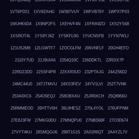
1VT6PD21
1VV8ZAHG
1W387VUY
1WFVB76Y
1WPX7P03
1WUHK6D4
1X9NP2FS
1XEHVF4N
1XFRA9ZO
1XS2YS68
1XSROT4L
1YS8YJ6Z
1YSKFL0G
1YUCNSFB
1YYN7W1J
1Z1US2M8
1ZLGWTF7
1ZOCGLFM
206VNFLF
20GH4EFO
2110Y7UD
21J9UIA6
2254Q10C
226DDKTL
22R2IX7P
22RDZ3DD
22S5F4PR
22XXR3UO
232PTAJG
24AZ56D2
24MC44U0
24TJTMVU
24XS3FEV
24YV1LVI
252T7VNK
253A0XC6
254O5EQJ
258OBXAU
25JR0XCH
25Q8956U
25RMMEOD
26HTTV6H
26L0HESZ
270L4YOL
276UFPNM
27E8J3FW
27MKG0DU
27MNQPU0
27NBD68F
27O3D674
27VYT4KU
28SMQGU6
299T1G15
2A01R6QT
2AAYZL7V