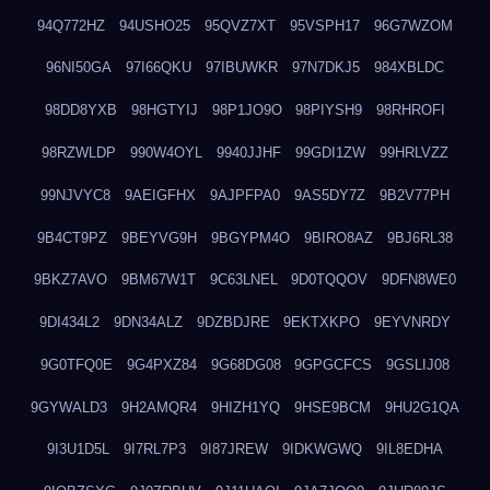
94Q772HZ
94USHO25
95QVZ7XT
95VSPH17
96G7WZOM
96NI50GA
97I66QKU
97IBUWKR
97N7DKJ5
984XBLDC
98DD8YXB
98HGTYIJ
98P1JO9O
98PIYSH9
98RHROFI
98RZWLDP
990W4OYL
9940JJHF
99GDI1ZW
99HRLVZZ
99NJVYC8
9AEIGFHX
9AJPFPA0
9AS5DY7Z
9B2V77PH
9B4CT9PZ
9BEYVG9H
9BGYPM4O
9BIRO8AZ
9BJ6RL38
9BKZ7AVO
9BM67W1T
9C63LNEL
9D0TQQOV
9DFN8WE0
9DI434L2
9DN34ALZ
9DZBDJRE
9EKTXKPO
9EYVNRDY
9G0TFQ0E
9G4PXZ84
9G68DG08
9GPGCFCS
9GSLIJ08
9GYWALD3
9H2AMQR4
9HIZH1YQ
9HSE9BCM
9HU2G1QA
9I3U1D5L
9I7RL7P3
9I87JREW
9IDKWGWQ
9IL8EDHA