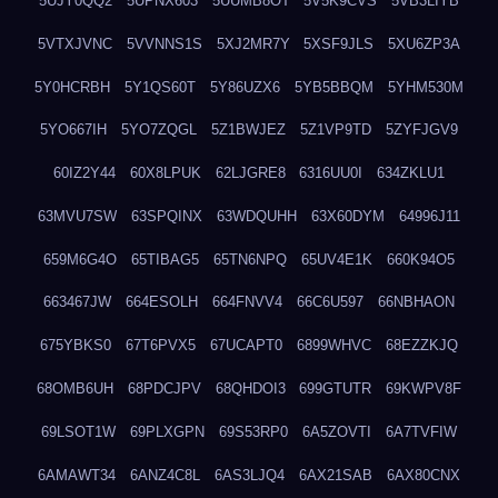
5UJY0QQ2
5UPNX603
5UUMB8OT
5V5K9CVS
5VB3LIYB
5VTXJVNC
5VVNNS1S
5XJ2MR7Y
5XSF9JLS
5XU6ZP3A
5Y0HCRBH
5Y1QS60T
5Y86UZX6
5YB5BBQM
5YHM530M
5YO667IH
5YO7ZQGL
5Z1BWJEZ
5Z1VP9TD
5ZYFJGV9
60IZ2Y44
60X8LPUK
62LJGRE8
6316UU0I
634ZKLU1
63MVU7SW
63SPQINX
63WDQUHH
63X60DYM
64996J11
659M6G4O
65TIBAG5
65TN6NPQ
65UV4E1K
660K94O5
663467JW
664ESOLH
664FNVV4
66C6U597
66NBHAON
675YBKS0
67T6PVX5
67UCAPT0
6899WHVC
68EZZKJQ
68OMB6UH
68PDCJPV
68QHDOI3
699GTUTR
69KWPV8F
69LSOT1W
69PLXGPN
69S53RP0
6A5ZOVTI
6A7TVFIW
6AMAWT34
6ANZ4C8L
6AS3LJQ4
6AX21SAB
6AX80CNX