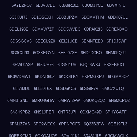
6AYEZFQ7
6B0V87BD
6BA9R10Z
6BUMJY5E
6BVXINIU
6CJKUI7J
6D1OSCXH
6D8BUPZM
6DCMVTHM
6DDK07UL
6DEL198E
6DMVW7ZP
6DO5WVEC
6DPAK2I3
6DREN8XO
6DSSGCV5
6EEGL9Z9
6EI21UCB
6EMNTEE0
6F1DJ5WF
6G3CXI93
6G3KEGYN
6H6L0Z3E
6HD2DCBO
6HM0FQJT
6HWL9A3P
6I5IUH76
6JGSI1UR
6JQL3WKJ
6K3EBPX1
6K3WDMWT
6KDND60Z
6KOOILKY
6KPMGXPJ
6LGMA8OZ
6LI78JDL
6LL59T6X
6LSD5KCS
6LSGIF7V
6MC7XUTQ
6MNBISNE
6MRU4GHW
6MRWI2FW
6MUKQ2Q2
6N6MCPD2
6N8H9PB2
6NS1JPER
6NTR3U7I
6OXMG49D
6PHYGAFF
6PM1Z7A5
6PO2WC0X
6PPNPOF5
6Q23B2FW
6QE19FL3
6QEEKCMR
6QKOAUOS
6QVIJ1K1
6R431JL5
6RGMWOLX