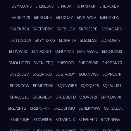
5GYKO7P3
5H18E5N3
5H4C8VII
5HANI4XK
5HER0XEV
5HNS21Z8
5IFXGJFK
5IITXOZY
5IVSLWGV
5J5FOXDN
5KAFKBC4
5KEFVRBK
5KFBILGV
5KP635PE
5KSAQAB8
5KT1DCUW
5KZYHXKG
5L1KPI2V
5L515L3S
5LCKQGH7
5LOVPA8C
5LY0K9GU
5M4U4YA3
5M8JMWFU
5MC4C6M0
5MOLUGED
5NCKLFPQ
5NI5PO7L
5NROBV9R
5NSPSK7R
5NYZ03GV
5NZ2F7XQ
5OGIRQDY
5OIXNVW6
5OPF8A7F
5PI2KCCW
5PMRZDAK
5Q7NY9BS
5QDQI5F8
5QL8UU2J
5RALQ21C
5RBG4E64
5RCDBBFD
5ROV8T2I
5RP6DWR8
5RZ72FTS
5RZPCFKF
5RZQDHMO
5SNLKYWW
5ST3XE0K
5T4RFJQE
5TDWI9U5
5TDWKNIX
5THBIEFD
5TVPRN5V