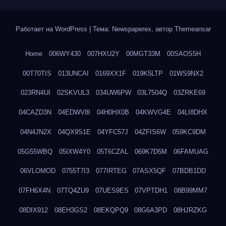
Работает на WordPress
|
Тема: Newspaperex, автор
Themeansar
Home
006WY430
007HXU2Y
00MGT33M
00SAOS5H
00T70TIS
013UNCAI
0169XX1F
019K5LTP
01WS9NX2
023RN4UI
02SKVUL3
034UW6PW
03L7504Q
03ZRKE69
04CAZD3N
04EDWV8I
04H0HX0B
04KWVG4E
04LI8DHX
04N4JN2X
04QX9S1E
04YFC57J
04ZFIS6W
059KC9DM
05G55WBQ
05IXW4Y0
05T6CZAL
069K7D5M
06FAMUAG
06VLOMOD
0755T7I3
077IRTEG
07ASX5QF
07BDB1DD
07FH6X4N
07TQ4ZU9
07UES9ES
07VPTDH1
08B99MM7
08DIX912
08EH3GS2
08EKQPQ9
08G6A3PD
08HJRZKG