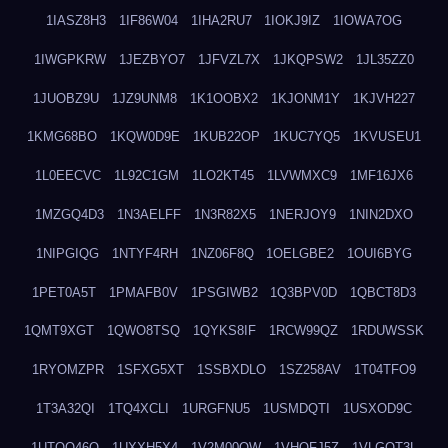
1IASZ8H3
1IF86W04
1IHA2RU7
1IOKJ9IZ
1IOWA7OG
1IWGPKRW
1JEZBYO7
1JFVZL7X
1JKQPSW2
1JL35ZZ0
1JUOBZ9U
1JZ9UNM8
1K1OOBX2
1KJONM1Y
1KJVH227
1KMG68BO
1KQW0D9E
1KUB22OP
1KUC7YQ5
1KVUSEU1
1L0EECVC
1L92C1GM
1LO2KT45
1LVWMXC9
1MF16JX6
1MZGQ4D3
1N3AELFF
1N3R82X5
1NERJOY9
1NIN2DXO
1NIPGIQG
1NTYF4RH
1NZ06F8Q
1OELGBE2
1OUI6BYG
1PET0A5T
1PMAFB0V
1PSGIWB2
1Q3BPV0D
1QBCT8D3
1QMT9XGT
1QWO8TSQ
1QYKS8IF
1RCW99QZ
1RDUWSSK
1RYOMZPR
1SFXG5XT
1SSBXDLO
1SZ258AV
1T04TFO9
1T3A32QI
1TQ4XCLI
1URGFNU5
1USMDQTI
1USXOD9C
1UTQO46Q
1UXXH5X4
1V2M00OW
1VHOFJ5Z
1VLGOT3L