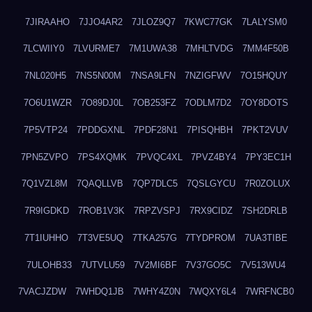
7JIRAAHO
7JJO4AR2
7JLOZ9Q7
7KWC77GK
7LALYSM0
7LCWIIY0
7LVURME7
7M1UWA38
7MHLTVDG
7MM4F50B
7NL020H5
7NS5N00M
7NSA9LFN
7NZIGFWV
7O15HQUY
7O6U1WZR
7O89DJ0L
7OB253FZ
7ODLM7D2
7OY8DOTS
7P5VTP24
7PDDGXNL
7PDF28N1
7PISQHBH
7PKT2VUV
7PN5ZVPO
7PS4XQMK
7PVQC4XL
7PVZ4BY4
7PY3EC1H
7Q1VZL8M
7QAQLLVB
7QP7DLC5
7QSLGYCU
7R0ZOLUX
7R9IGDKD
7ROB1V3K
7RPZVSPJ
7RX9CIDZ
7SH2DRLB
7T1IUHHO
7T3VE5UQ
7TKA257G
7TYDPROM
7UA3TIBE
7ULOHB33
7UTVLU59
7V2MI6BF
7V37GO5C
7V513WU4
7VACJZDW
7WHDQ1JB
7WHY4Z0N
7WQXY6L4
7WRFNCB0