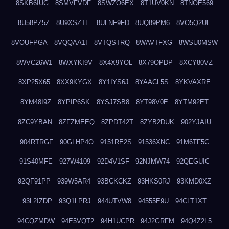
8SKB6IUG
8SMVFVDF
8SWZO6EX
8T1UV0KN
8TNOE569
8U58PZ5Z
8U9XSZTE
8ULNF9FD
8UQ89PM6
8VO5Q2UE
8VOUFPGA
8VQQAA1I
8VTQSTRQ
8WAVTFXG
8WSU0MSW
8WVC26W1
8WXYKI9V
8X4X9YOL
8X79OPDP
8XCY80VZ
8XP25X65
8XX9KYGX
8Y1IYS6J
8YAACL5S
8YKVAXRE
8YM48I9Z
8YPIP6SK
8YSJ7SB8
8YT98V0E
8YTM92ET
8ZC9YBAN
8ZFZMEEQ
8ZPDT42T
8ZYB2DUK
902YJAIU
904RTRGF
90GLHP4O
9151RE2S
91536XNC
91M6TF5C
91S40MFE
927W4109
92D4V1SF
92NJMW74
92QEGUIC
92QF91PP
939W5AR4
93BCKCKZ
93HKS0RJ
93KMD0XZ
93L2IZDP
93Q1LPRJ
944UTVW8
94555E9U
94CLT1XT
94CQZMDW
94E5VQT2
94H1UCPR
94J2GRFM
94Q4Z2L5