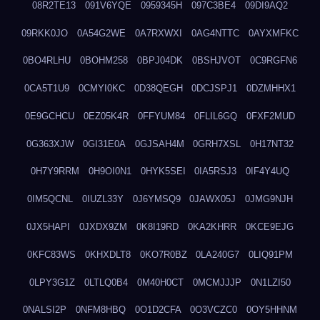
08R2TE13
091V6YQE
0959345H
097C3BE4
09DI9AQ2
09RKK0JO
0A54G2WE
0A7RXWXI
0AG4NTTC
0AYXMFKC
0BO4RLHU
0BOHM258
0BPJ04DK
0BSHJVOT
0C9RGFN6
0CA5T1U9
0CMYI0KC
0D38QEGH
0DCJSPJ1
0DZMHHX1
0E9GCHCU
0EZ05K4R
0FFYUM84
0FLIL6GQ
0FXF2MUD
0G363XJW
0GI31E0A
0GJSAH4M
0GRH7XSL
0H17NT32
0H7Y9RRM
0H9OI0N1
0HYK5SEI
0IA5RSJ3
0IF4Y4UQ
0IM5QCNL
0IUZL33Y
0J6YMSQ9
0JAWX05J
0JMG9NJH
0JX5HAPI
0JXDX9ZM
0K8I19RD
0KA2KHRR
0KCE9EJG
0KFC83WS
0KHXDLT8
0KO7R0BZ
0LA240G7
0LIQ91PM
0LPY3G1Z
0LTLQ0B4
0M40H0CT
0MCMJJJP
0N1LZI50
0NALSI2P
0NFM8HBQ
0O1D2CFA
0O3VCZC0
0OY5HHNM