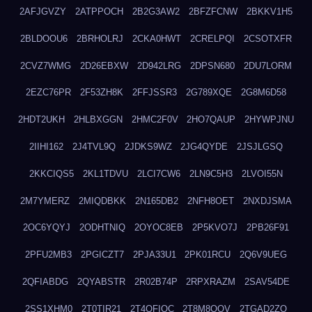
2AFJGVZY
2ATPPOCH
2B2G3AW2
2BFZFCNW
2BKKV1H5
2BLDOOU6
2BRHOLRJ
2CKA0HWT
2CRELPQI
2CSOTXFR
2CVZ7WMG
2D26EBXW
2D942LRG
2DPSN680
2DU7LORM
2EZC76PR
2F53ZH8K
2FFJSSR3
2G789XQE
2G8M6D58
2HDT2UKH
2HLBXGGN
2HMC2F0V
2HO7QAUP
2HYWPJNU
2IIHI162
2J4TVL9Q
2JDKS9WZ
2JG4QYDE
2JSJLGSQ
2KKCIQS5
2KL1TDVU
2LCI7CW6
2LN9C5H3
2LVOI55N
2M7YMERZ
2MIQDBKK
2N165DB2
2NFH8OET
2NXDJSMA
2OC6YQYJ
2ODHTNIQ
2OYOC8EB
2P5KVO7J
2PB26F91
2PFU2MB3
2PGICZT7
2PJA33U1
2PK01RCU
2Q6V9UEG
2QFIABDG
2QYABSTR
2R02B74P
2RPXRAZM
2SAV54DE
2SS1XHM0
2T0TIR21
2T4QFIOC
2T8M8OOV
2TGAD2ZO