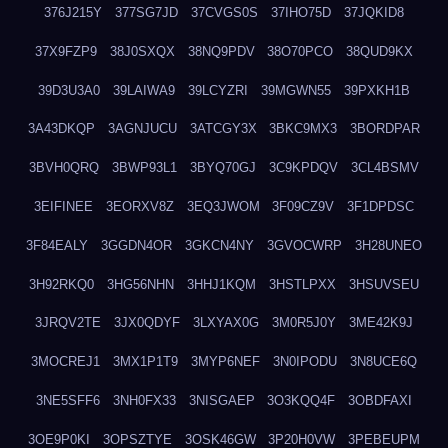
376J215Y
377SG7JD
37CVGS0S
37IHO75D
37JQKID8
37X9FZP9
38J0SXQX
38NQ9PDV
38O70PCO
38QUD9KX
39D3U3A0
39LAIWA9
39LCYZRI
39MGWN55
39PXKH1B
3A43DKQP
3AGNJUCU
3ATCGY3X
3BKC9MX3
3BORDPAR
3BVH0QRQ
3BWP93L1
3BYQ70GJ
3C9KPDQV
3CL4BSMV
3EIFINEE
3EORXV8Z
3EQ3JWOM
3F09CZ9V
3F1DPDSC
3F84EALY
3GGDN4OR
3GKCN4NY
3GVOCWRP
3H28UNEO
3H92RKQ0
3HG56NHN
3HHJ1KQM
3HSTLPXX
3HSUVSEU
3JRQV2TE
3JX0QDYF
3LXYAX0G
3M0R5J0Y
3ME42K9J
3MOCREJ1
3MX1P1T9
3MYP6NEF
3N0IPODU
3N8UCE6Q
3NE5SFF6
3NH0FX33
3NISGAEP
3O3KQQ4F
3OBDFAXI
3OE9P0KI
3OPSZTYE
3OSK46GW
3P20H0VW
3PEBEUPM