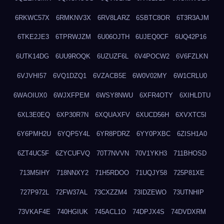
6RKWC57X
6RMKNV3X
6RV8LARZ
6SBTC8OR
6T3R3AJM
6TKE2JE3
6TPRWJZM
6U06OJTH
6UJEQ0CF
6UQ42P16
6UTK14DG
6UU9ROQK
6UZUZF6L
6V4POCW2
6V6FZLKN
6VJVHI57
6VQ1DZQ1
6VZACB5E
6W0V02MY
6W1CRLU0
6WAOIUX0
6WJXFPEM
6WSY8NWU
6XFR4OTY
6XIHLDTU
6XL3E0EQ
6XP30R7N
6XQUAXFV
6XUCD56H
6XVXTC5I
6Y6PMH2U
6YQP5Y4L
6YR8PDRZ
6YY0PXBC
6ZISH1A0
6ZT4UC5F
6ZYCUFVQ
70T7NVVN
70V1YKH3
711BHOSD
713M5IHY
718NNXY2
71H5RDOO
71UQJY58
725P81XE
727P972L
72FW37AL
73CXZZM4
73IDZEWO
73UTNHIP
73VKAF4E
740HGIUK
745ACL1O
74DPJX4S
74DVDXRM