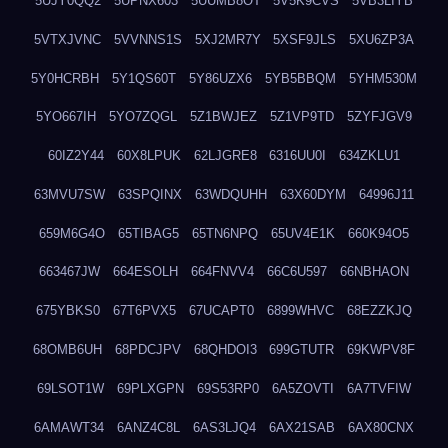
5UJY0QQ2
5UPNX603
5UUMB8OT
5V5K9CVS
5VB3LIYB
5VTXJVNC
5VVNNS1S
5XJ2MR7Y
5XSF9JLS
5XU6ZP3A
5Y0HCRBH
5Y1QS60T
5Y86UZX6
5YB5BBQM
5YHM530M
5YO667IH
5YO7ZQGL
5Z1BWJEZ
5Z1VP9TD
5ZYFJGV9
60IZ2Y44
60X8LPUK
62LJGRE8
6316UU0I
634ZKLU1
63MVU7SW
63SPQINX
63WDQUHH
63X60DYM
64996J11
659M6G4O
65TIBAG5
65TN6NPQ
65UV4E1K
660K94O5
663467JW
664ESOLH
664FNVV4
66C6U597
66NBHAON
675YBKS0
67T6PVX5
67UCAPT0
6899WHVC
68EZZKJQ
68OMB6UH
68PDCJPV
68QHDOI3
699GTUTR
69KWPV8F
69LSOT1W
69PLXGPN
69S53RP0
6A5ZOVTI
6A7TVFIW
6AMAWT34
6ANZ4C8L
6AS3LJQ4
6AX21SAB
6AX80CNX