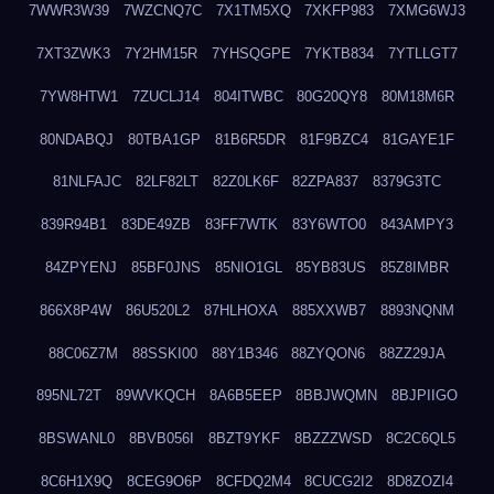
7WWR3W39
7WZCNQ7C
7X1TM5XQ
7XKFP983
7XMG6WJ3
7XT3ZWK3
7Y2HM15R
7YHSQGPE
7YKTB834
7YTLLGT7
7YW8HTW1
7ZUCLJ14
804ITWBC
80G20QY8
80M18M6R
80NDABQJ
80TBA1GP
81B6R5DR
81F9BZC4
81GAYE1F
81NLFAJC
82LF82LT
82Z0LK6F
82ZPA837
8379G3TC
839R94B1
83DE49ZB
83FF7WTK
83Y6WTO0
843AMPY3
84ZPYENJ
85BF0JNS
85NIO1GL
85YB83US
85Z8IMBR
866X8P4W
86U520L2
87HLHOXA
885XXWB7
8893NQNM
88C06Z7M
88SSKI00
88Y1B346
88ZYQON6
88ZZ29JA
895NL72T
89WVKQCH
8A6B5EEP
8BBJWQMN
8BJPIIGO
8BSWANL0
8BVB056I
8BZT9YKF
8BZZZWSD
8C2C6QL5
8C6H1X9Q
8CEG9O6P
8CFDQ2M4
8CUCG2I2
8D8ZOZI4