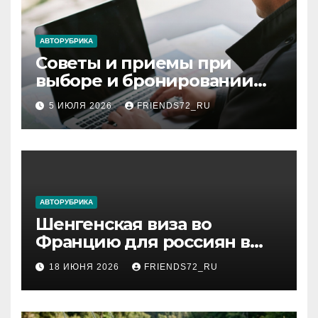
АВТОРУБРИКА
Советы и приемы при
выборе и бронировании
авиабилетов
5 ИЮЛЯ 2026
FRIENDS72_RU
АВТОРУБРИКА
Шенгенская виза во
Францию для россиян в
2026 году: сроки от 3 дней
18 ИЮНЯ 2026
FRIENDS72_RU
и список необходимых
документов