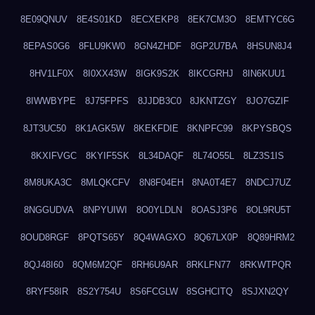
8E09QNUV
8E4S01KD
8ECXEKP8
8EK7CM3O
8EMTYC6G
8EPAS0G6
8FLU9KW0
8GN4ZHDF
8GP2U7BA
8HSUN8J4
8HV1LF0X
8I0XX43W
8IGK9S2K
8IKCGRHJ
8IN6KUU1
8IWWBYPE
8J75FPFS
8JJDB3C0
8JKNTZGY
8JO7GZIF
8JT3UC50
8K1AGK5W
8KEKFDIE
8KNPFC99
8KPYSBQS
8KXIFVGC
8KYIF5SK
8L34DAQF
8L74O55L
8LZ3S1IS
8M8UKA3C
8MLQKCFV
8N8F04EH
8NA0T4E7
8NDCJ7UZ
8NGGUDVA
8NPYUIWI
8O0YLDLN
8OASJ3P6
8OL9RU5T
8OUD8RGF
8PQTS65Y
8Q4WAGXO
8Q67LX0P
8Q89HRM2
8QJ48I60
8QM6M2QF
8RH6U9AR
8RKLFN77
8RKWTPQR
8RYF58IR
8S2Y754U
8S6FCGLW
8SGHCITQ
8SJXN2QY