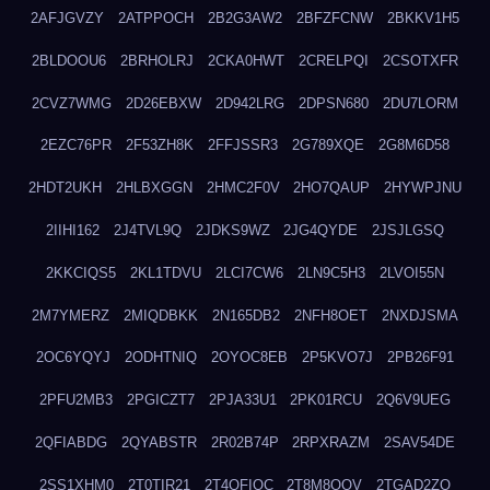
2AFJGVZY
2ATPPOCH
2B2G3AW2
2BFZFCNW
2BKKV1H5
2BLDOOU6
2BRHOLRJ
2CKA0HWT
2CRELPQI
2CSOTXFR
2CVZ7WMG
2D26EBXW
2D942LRG
2DPSN680
2DU7LORM
2EZC76PR
2F53ZH8K
2FFJSSR3
2G789XQE
2G8M6D58
2HDT2UKH
2HLBXGGN
2HMC2F0V
2HO7QAUP
2HYWPJNU
2IIHI162
2J4TVL9Q
2JDKS9WZ
2JG4QYDE
2JSJLGSQ
2KKCIQS5
2KL1TDVU
2LCI7CW6
2LN9C5H3
2LVOI55N
2M7YMERZ
2MIQDBKK
2N165DB2
2NFH8OET
2NXDJSMA
2OC6YQYJ
2ODHTNIQ
2OYOC8EB
2P5KVO7J
2PB26F91
2PFU2MB3
2PGICZT7
2PJA33U1
2PK01RCU
2Q6V9UEG
2QFIABDG
2QYABSTR
2R02B74P
2RPXRAZM
2SAV54DE
2SS1XHM0
2T0TIR21
2T4QFIOC
2T8M8OOV
2TGAD2ZO