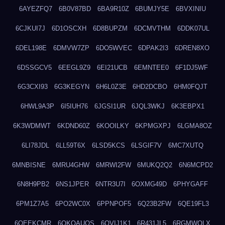
6AYEZFQ7
6B0V87BD
6BA9R10Z
6BUMJY5E
6BVXINIU
6CJKUI7J
6D1OSCXH
6D8BUPZM
6DCMVTHM
6DDK07UL
6DEL198E
6DMVW7ZP
6DO5WVEC
6DPAK2I3
6DREN8XO
6DSSGCV5
6EEGL9Z9
6EI21UCB
6EMNTEE0
6F1DJ5WF
6G3CXI93
6G3KEGYN
6H6L0Z3E
6HD2DCBO
6HM0FQJT
6HWL9A3P
6I5IUH76
6JGSI1UR
6JQL3WKJ
6K3EBPX1
6K3WDMWT
6KDND60Z
6KOOILKY
6KPMGXPJ
6LGMA8OZ
6LI78JDL
6LL59T6X
6LSD5KCS
6LSGIF7V
6MC7XUTQ
6MNBISNE
6MRU4GHW
6MRWI2FW
6MUKQ2Q2
6N6MCPD2
6N8H9PB2
6NS1JPER
6NTR3U7I
6OXMG49D
6PHYGAFF
6PM1Z7A5
6PO2WC0X
6PPNPOF5
6Q23B2FW
6QE19FL3
6QEEKCMR
6QKOAUOS
6QVIJ1K1
6R431JL5
6RGMWOLX