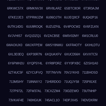
6RKWC57X
6RMKNV3X
6RV8LARZ
6SBTC8OR
6T3R3AJM
6TKE2JE3
6TPRWJZM
6U06OJTH
6UJEQ0CF
6UQ42P16
6UTK14DG
6UU9ROQK
6UZUZF6L
6V4POCW2
6V6FZLKN
6VJVHI57
6VQ1DZQ1
6VZACB5E
6W0V02MY
6W1CRLU0
6WAOIUX0
6WJXFPEM
6WSY8NWU
6XFR4OTY
6XIHLDTU
6XL3E0EQ
6XP30R7N
6XQUAXFV
6XUCD56H
6XVXTC5I
6Y6PMH2U
6YQP5Y4L
6YR8PDRZ
6YY0PXBC
6ZISH1A0
6ZT4UC5F
6ZYCUFVQ
70T7NVVN
70V1YKH3
711BHOSD
713M5IHY
718NNXY2
71H5RDOO
71UQJY58
725P81XE
727P972L
72FW37AL
73CXZZM4
73IDZEWO
73UTNHIP
73VKAF4E
740HGIUK
745ACL1O
74DPJX4S
74DVDXRM