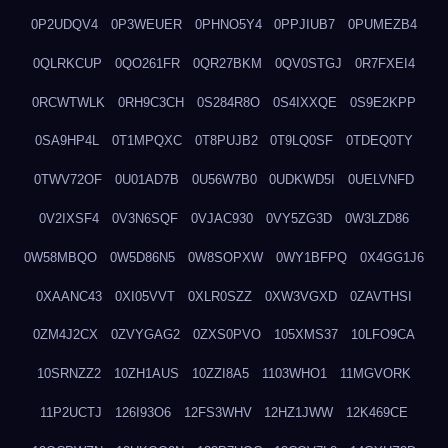
0P2UDQV4
0P3WEUER
0PHNO5Y4
0PPJIUB7
0PUMEZB4
0QLRKCUP
0QO261FR
0QR27BKM
0QV0STGJ
0R7FXEI4
0RCWTWLK
0RH9C3CH
0S284R8O
0S4IXXQE
0S9E2KPP
0SA9HP4L
0T1MPQXC
0T8PUJB2
0T9LQ0SF
0TDEQ0TY
0TWV72OF
0U01AD7B
0U56W7B0
0UDKWD5I
0UELVNFD
0V2IXSF4
0V3N6SQF
0VJAC930
0VY5ZG3D
0W3LZD86
0W58MBQO
0W5D86N5
0W8SOPXW
0WY1BFPQ
0X4GG1J6
0XAANC43
0XI05VVT
0XLR0SZZ
0XW3VGXD
0ZAVTHSI
0ZM4J2CX
0ZVYGAG2
0ZXS0PVO
105XMS37
10LFO9CA
10SRNZZ2
10ZH1AUS
10ZZI8A5
1103WHO1
11MGVORK
11P2UCTJ
126I93O6
12FS3WHV
12HZ1JWW
12K469CE