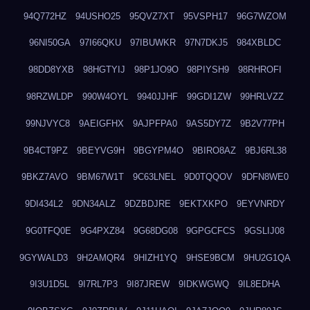
94Q772HZ
94USHO25
95QVZ7XT
95VSPH17
96G7WZOM
96NI50GA
97I66QKU
97IBUWKR
97N7DKJ5
984XBLDC
98DD8YXB
98HGTYIJ
98P1JO9O
98PIYSH9
98RHROFI
98RZWLDP
990W4OYL
9940JJHF
99GDI1ZW
99HRLVZZ
99NJVYC8
9AEIGFHX
9AJPFPA0
9AS5DY7Z
9B2V77PH
9B4CT9PZ
9BEYVG9H
9BGYPM4O
9BIRO8AZ
9BJ6RL38
9BKZ7AVO
9BM67W1T
9C63LNEL
9D0TQQOV
9DFN8WE0
9DI434L2
9DN34ALZ
9DZBDJRE
9EKTXKPO
9EYVNRDY
9G0TFQ0E
9G4PXZ84
9G68DG08
9GPGCFCS
9GSLIJ08
9GYWALD3
9H2AMQR4
9HIZH1YQ
9HSE9BCM
9HU2G1QA
9I3U1D5L
9I7RL7P3
9I87JREW
9IDKWGWQ
9IL8EDHA