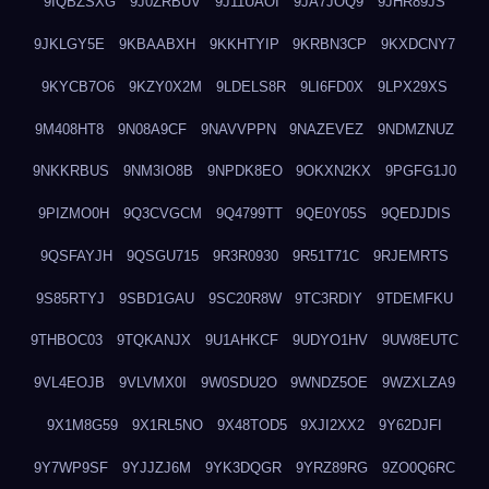
9IQBZSXG
9J0ZRBUV
9J11UAOI
9JA7JOQ9
9JHR89JS
9JKLGY5E
9KBAABXH
9KKHTYIP
9KRBN3CP
9KXDCNY7
9KYCB7O6
9KZY0X2M
9LDELS8R
9LI6FD0X
9LPX29XS
9M408HT8
9N08A9CF
9NAVVPPN
9NAZEVEZ
9NDMZNUZ
9NKKRBUS
9NM3IO8B
9NPDK8EO
9OKXN2KX
9PGFG1J0
9PIZMO0H
9Q3CVGCM
9Q4799TT
9QE0Y05S
9QEDJDIS
9QSFAYJH
9QSGU715
9R3R0930
9R51T71C
9RJEMRTS
9S85RTYJ
9SBD1GAU
9SC20R8W
9TC3RDIY
9TDEMFKU
9THBOC03
9TQKANJX
9U1AHKCF
9UDYO1HV
9UW8EUTC
9VL4EOJB
9VLVMX0I
9W0SDU2O
9WNDZ5OE
9WZXLZA9
9X1M8G59
9X1RL5NO
9X48TOD5
9XJI2XX2
9Y62DJFI
9Y7WP9SF
9YJJZJ6M
9YK3DQGR
9YRZ89RG
9ZO0Q6RC