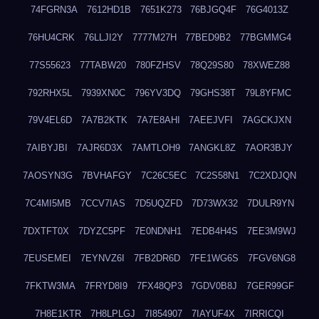
74FGRN3A
7612HD1B
7651K273
76BJGQ4F
76G4013Z
76HU4CRK
76LLJI2Y
7777M27H
77BED9B2
77BGMMG4
77S55623
77TABW20
780FZHSV
78Q29S80
78XWEZ88
792RHX5L
7939XN0C
796YV3DQ
79GHS38T
79L8YFMC
79V4EL6D
7A7B2KTK
7A7E8AHI
7AEEJVFI
7AGCKJXN
7AIBYJBI
7AJR6D3X
7AMTLOH9
7ANGKL8Z
7AOR3BJY
7AOSYN3G
7BVHAFGY
7C26C5EC
7C2S58N1
7C2XDJQN
7C4MI5MB
7CCV7IAS
7D5UQZFD
7D73WX32
7DULR9YN
7DXTFT0X
7DYZC5PF
7E0NDNH1
7EDB4H4S
7EE3M9WJ
7EUSEMEI
7EYNVZ6I
7FB2DR6D
7FE1WG6S
7FGV6NG8
7FKTW3MA
7FRYD8I9
7FX48QP3
7GDV0B8J
7GER99GF
7H8E1KTR
7H8LPLGJ
7I854907
7IAYUF4X
7IRRICQI