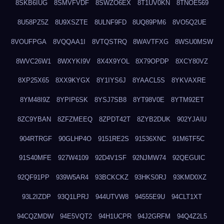
8SKB6IUG
8SMVFVDF
8SWZO6EX
8T1UV0KN
8TNOE569
8U58PZ5Z
8U9XSZTE
8ULNF9FD
8UQ89PM6
8VO5Q2UE
8VOUFPGA
8VQQAA1I
8VTQSTRQ
8WAVTFXG
8WSU0MSW
8WVC26W1
8WXYKI9V
8X4X9YOL
8X79OPDP
8XCY80VZ
8XP25X65
8XX9KYGX
8Y1IYS6J
8YAACL5S
8YKVAXRE
8YM48I9Z
8YPIP6SK
8YSJ7SB8
8YT98V0E
8YTM92ET
8ZC9YBAN
8ZFZMEEQ
8ZPDT42T
8ZYB2DUK
902YJAIU
904RTRGF
90GLHP4O
9151RE2S
91536XNC
91M6TF5C
91S40MFE
927W4109
92D4V1SF
92NJMW74
92QEGUIC
92QF91PP
939W5AR4
93BCKCKZ
93HKS0RJ
93KMD0XZ
93L2IZDP
93Q1LPRJ
944UTVW8
94555E9U
94CLT1XT
94CQZMDW
94E5VQT2
94H1UCPR
94J2GRFM
94Q4Z2L5