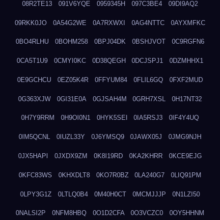
08R2TE13
091V6YQE
0959345H
097C3BE4
09DI9AQ2
09RKK0JO
0A54G2WE
0A7RXWXI
0AG4NTTC
0AYXMFKC
0BO4RLHU
0BOHM258
0BPJ04DK
0BSHJVOT
0C9RGFN6
0CA5T1U9
0CMYI0KC
0D38QEGH
0DCJSPJ1
0DZMHHX1
0E9GCHCU
0EZ05K4R
0FFYUM84
0FLIL6GQ
0FXF2MUD
0G363XJW
0GI31E0A
0GJSAH4M
0GRH7XSL
0H17NT32
0H7Y9RRM
0H9OI0N1
0HYK5SEI
0IA5RSJ3
0IF4Y4UQ
0IM5QCNL
0IUZL33Y
0J6YMSQ9
0JAWX05J
0JMG9NJH
0JX5HAPI
0JXDX9ZM
0K8I19RD
0KA2KHRR
0KCE9EJG
0KFC83WS
0KHXDLT8
0KO7R0BZ
0LA240G7
0LIQ91PM
0LPY3G1Z
0LTLQ0B4
0M40H0CT
0MCMJJJP
0N1LZI50
0NALSI2P
0NFM8HBQ
0O1D2CFA
0O3VCZC0
0OY5HHNM