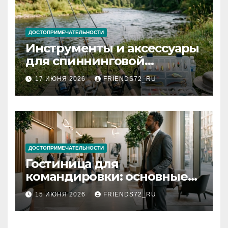
ДОСТОПРИМЕЧАТЕЛЬНОСТИ
Инструменты и аксессуары
для спиннинговой
рыбалки: назначение и
17 ИЮНЯ 2026
FRIENDS72_RU
типы
ДОСТОПРИМЕЧАТЕЛЬНОСТИ
Гостиница для
командировки: основные
критерии выбора
15 ИЮНЯ 2026
FRIENDS72_RU