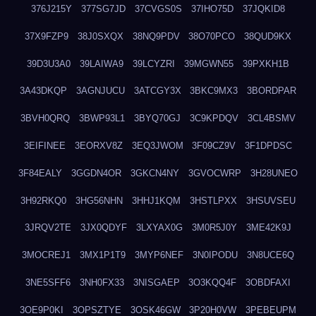
376J215Y
377SG7JD
37CVGS0S
37IHO75D
37JQKID8
37X9FZP9
38J0SXQX
38NQ9PDV
38O70PCO
38QUD9KX
39D3U3A0
39LAIWA9
39LCYZRI
39MGWN55
39PXKH1B
3A43DKQP
3AGNJUCU
3ATCGY3X
3BKC9MX3
3BORDPAR
3BVH0QRQ
3BWP93L1
3BYQ70GJ
3C9KPDQV
3CL4BSMV
3EIFINEE
3EORXV8Z
3EQ3JWOM
3F09CZ9V
3F1DPDSC
3F84EALY
3GGDN4OR
3GKCN4NY
3GVOCWRP
3H28UNEO
3H92RKQ0
3HG56NHN
3HHJ1KQM
3HSTLPXX
3HSUVSEU
3JRQV2TE
3JX0QDYF
3LXYAX0G
3M0R5J0Y
3ME42K9J
3MOCREJ1
3MX1P1T9
3MYP6NEF
3N0IPODU
3N8UCE6Q
3NE5SFF6
3NH0FX33
3NISGAEP
3O3KQQ4F
3OBDFAXI
3OE9P0KI
3OPSZTYE
3OSK46GW
3P20H0VW
3PEBEUPM