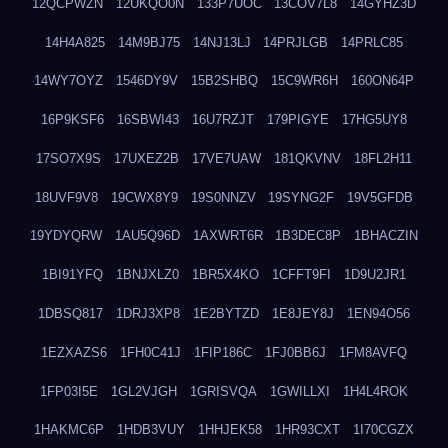
12QCPWZN
12UKQO0N
133P7UOC
13COV7L8
14GYHZ3D
14H4A825
14M9BJ75
14NJ13LJ
14PRJLGB
14PRLC85
14WY7OYZ
1546DY9V
15B2SHBQ
15C9WR6H
160ON64P
16P9KSF6
16SBWI43
16U7RZJT
179PIGYE
17HG5UY8
17SO7X9S
17UXEZ2B
17VE7UAW
181QKVNV
18FL2H11
18UVF9V8
19CWX8Y9
19S0NNZV
19SYNG2F
19V5GFDB
19YDYQRW
1AU5Q96D
1AXWRT6R
1B3DEC8P
1BHACZIN
1BI91YFQ
1BNJXLZ0
1BR5X4KO
1CFFT9FI
1D9U2JR1
1DBSQ817
1DRJ3XP8
1E2BYTZD
1E8JEY8J
1EN94O56
1EZXAZS6
1FH0C41J
1FIP186C
1FJ0BB6J
1FM8AVFQ
1FP03I5E
1GL2VJGH
1GRISVQA
1GWILLXI
1H4L4ROK
1HAKMC6P
1HDB3VUY
1HHJEK58
1HR93CXT
1I70CGZX