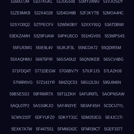
5160U7JM
51D7XGKL
51JUGSIB
51MY24WU
51VJOSDY
51ZE8MKB
522X4O28
52D4GH9B
52FJKYTB
52MOA4HC
52SYO0Q2
52TPECFV
52W5K0BY
52XXY91Q
53ATDBWI
53EKZAMH
53Z8FUAW
54PKU5CO
551HGV0S
553WPS4S
55FLR3W1
55IE9L4V
55JKJF3L
55NCOA72
55QDIRSM
55XAQHMU
56975PIR
56GSA0U2
56QN3KEB
56SCV4BG
571FDQ4T
5771DEGW
57G6BV7Y
57IUFJJS
57LA2HJ6
57N9R0VG
57Z141YR
584ZQC53
58G12L5U
595U946N
59BSESDJ
59FRMR7X
59T11ZKH
5AFUR9TL
5AOPNSAW
5AQL07P2
5ASS9KJO
5AY4N3YE
5B3AF4SH
5CDCU7YL
5CWV233T
5DFYUFZ0
5DKYT31C
5DM253CG
5E4JC1TI
5EXK7A7W
5F447S51
5FMM242C
5FNR39CT
5GEF3377