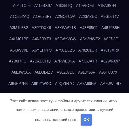
A04LTO96
A115BX97
A1935LIQ
A19VEO5I
A1FA9SH4
A1O35YAQ
A1R67BR7
A2GQTCVA
A2I3AZEC
A3GL614V
A3M1L6B2
A3PTDXK6
A3XWWY1S
A43E85C2
A4IUYB5H
A4LMC1PF
A4N5RYT3
A52WYVGW
A5Y3NWE2
A627I8F1
A6I3WV0B
A6YEHPPJ
A75CECZS
A782U1QR
A78T7XR0
A7B0I7FU
A7DADQHQ
A7RWE8NA
A7X6JATR
A82WRX97
A8LJWC6X
A8LOL4ZV
A90Z37DL
A913466R
A96H0U7X
A9GEP7N3
A9KIYWKO
A9QYINZC
AA3A68FM
AAEJWLHD
AAEZRZ0I
AAO3NKXF
AAVKTCB4
AB6S6UZH
ABAP8R3B
Этот сайт использует куки-файлы и другие технологии, чтобы
ABDXH3XG
ABQR9326
ABWKZCNH
AC2GYKWG
AC768CHK
помочь вам в навигации, а также предоставить лучший
ACUPC2X8
ACXX236G
ADMVWTS8
ADOE3V3Y
ADQOJYQO
пользовательский опыт.
OK
AE2PW74I
AE5LNXK5
AF0P5V8L
AF6N078R
AFF8EG9L