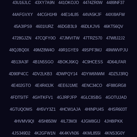
43U16JLC
43XY7A9N
441OKOJO
4474ZR0W
4489NF37
44AFGVXY
44CGH1H9
44E14L85
44VA5KJF
44XI8AFW
45A3IPS9
4601IURZ
46DGB3L9
46DLKJV6
46KT56QV
4728GJZN
47CQFY0O
47JMVITW
47TRZS70
47W8J2J2
48QJBQ0X
49MZ8W4O
49R1GYE9
49SPF3MJ
49WWVPJU
4B13IA3F
4B1N5SGO
4BOKJ6KQ
4C9HCESS
4D64LFAR
4D90P4CC
4DV2LKB3
4DWPQY14
4DYW6NWM
4DZ5J3RQ
4E402GTO
4E4R43JK
4EE6J1ME
4ENC34CO
4F88GRG8
4FDT5ITF
4GHTKFV1
4GJRPJFP
4GLC8SBG
4GOTUJAD
4GTUQOMS
4H5VY3Z1
4HCW1AJA
4HINPU4S
4HSR603T
4HVMV9QI
4I5H850W
4IL73M3I
4JGM8GIJ
4JH8IPKK
4JS349D2
4K2GFW1N
4K4KVN36
4KML855I
4KNS3G0Y