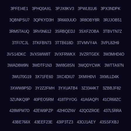
3PFEI4E1
3PHQ0AXL
3PJX8KV3
3PWL81U6
3PX3NDPK
3QBNPSU7
3QPKYD3H
3R660UUO
3R8OBY8R
3RJJOB51
3RM5TAUQ
3RV0N612
3SRBQEDJ
3SXFZOBA
3TBVTN7Z
3TFI7CJL
3TKFBN73
3TTB618D
3TVMVY4A
3VPL82H9
3VS14DKC
3VX5WW8T
3VXFRWKX
3VZRTGEK
3W3MHD4O
3WAD8W9N
3WDTF1N3
3WI8G8SN
3WQDYCWK
3WTTA97N
3WU70G19
3X71FE60
3XC4DIU7
3XMIH0VI
3XMLLD4K
3XWW9P5D
3Y2Z2FMH
3YXUATB4
3Z3344KT
3ZBBJF82
3ZUNKQ9P
40PEO5RM
418TPYOG
41A6AQPI
41CR68ZC
428MPM7O
42EW9PZP
42HIOZNV
42QOZROE
437L5RRA
43BE766X
43EEF23E
43IP3TZ3
43OJ1AEY
43SSFXBJ