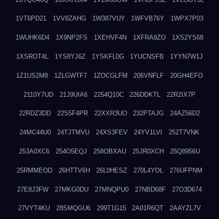
1VT6PD21
1VV8ZAHG
1W387VUY
1WFVB76Y
1WPX7P03
1WUHK6D4
1X9NP2FS
1XEHVF4N
1XFRA9ZO
1XS2YS68
1XSROT4L
1YS8YJ6Z
1YSKFL0G
1YUCNSFB
1YYN7W1J
1Z1US2M8
1ZLGWTF7
1ZOCGLFM
206VNFLF
20GH4EFO
2110Y7UD
21J9UIA6
2254Q10C
226DDKTL
22R2IX7P
22RDZ3DD
22S5F4PR
22XXR3UO
232PTAJG
24AZ56D2
24MC44U0
24TJTMVU
24XS3FEV
24YV1LVI
252T7VNK
253A0XC6
254O5EQJ
258OBXAU
25JR0XCH
25Q8956U
25RMMEOD
26HTTV6H
26L0HESZ
270L4YOL
276UFPNM
27E8J3FW
27MKG0DU
27MNQPU0
27NBD68F
27O3D674
27VYT4KU
28SMQGU6
299T1G15
2A01R6QT
2AAYZL7V