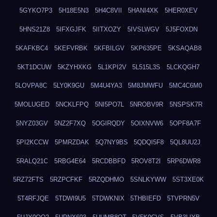
5GYKO7P3
5H18E5N3
5H4C8VII
5HANI4XK
5HER0XEV
5HNS21Z8
5IFXGJFK
5IITXOZY
5IVSLWGV
5J5FOXDN
5KAFKBC4
5KEFVRBK
5KFBILGV
5KP635PE
5KSAQAB8
5KT1DCUW
5KZYHXKG
5L1KPI2V
5L515L3S
5LCKQGH7
5LOVPA8C
5LY0K9GU
5M4U4YA3
5M8JMWFU
5MC4C6M0
5MOLUGED
5NCKLFPQ
5NI5PO7L
5NROBV9R
5NSPSK7R
5NYZ03GV
5NZ2F7XQ
5OGIRQDY
5OIXNVW6
5OPF8A7F
5PI2KCCW
5PMRZDAK
5Q7NY9BS
5QDQI5F8
5QL8UU2J
5RALQ21C
5RBG4E64
5RCDBBFD
5ROV8T2I
5RP6DWR8
5RZ72FTS
5RZPCFKF
5RZQDHMO
5SNLKYWW
5ST3XE0K
5T4RFJQE
5TDWI9U5
5TDWKNIX
5THBIEFD
5TVPRN5V