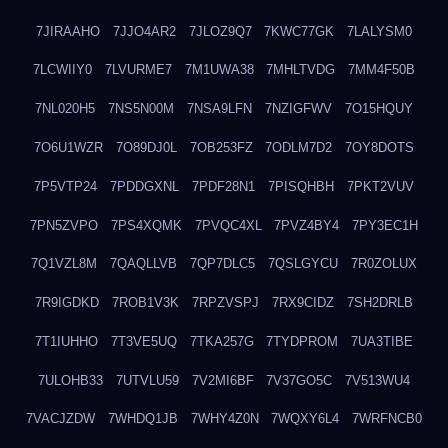
7JIRAAHO
7JJO4AR2
7JLOZ9Q7
7KWC77GK
7LALYSM0
7LCWIIY0
7LVURME7
7M1UWA38
7MHLTVDG
7MM4F50B
7NL020H5
7NS5N00M
7NSA9LFN
7NZIGFWV
7O15HQUY
7O6U1WZR
7O89DJ0L
7OB253FZ
7ODLM7D2
7OY8DOTS
7P5VTP24
7PDDGXNL
7PDF28N1
7PISQHBH
7PKT2VUV
7PN5ZVPO
7PS4XQMK
7PVQC4XL
7PVZ4BY4
7PY3EC1H
7Q1VZL8M
7QAQLLVB
7QP7DLC5
7QSLGYCU
7R0ZOLUX
7R9IGDKD
7ROB1V3K
7RPZVSPJ
7RX9CIDZ
7SH2DRLB
7T1IUHHO
7T3VE5UQ
7TKA257G
7TYDPROM
7UA3TIBE
7ULOHB33
7UTVLU59
7V2MI6BF
7V37GO5C
7V513WU4
7VACJZDW
7WHDQ1JB
7WHY4Z0N
7WQXY6L4
7WRFNCB0