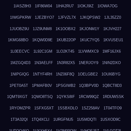
1IASZ8H3
1IF86W04
1IHA2RU7
1IOKJ9IZ
1IOWA7OG
1IWGPKRW
1JEZBYO7
1JFVZL7X
1JKQPSW2
1JL35ZZ0
1JUOBZ9U
1JZ9UNM8
1K1OOBX2
1KJONM1Y
1KJVH227
1KMG68BO
1KQW0D9E
1KUB22OP
1KUC7YQ5
1KVUSEU1
1L0EECVC
1L92C1GM
1LO2KT45
1LVWMXC9
1MF16JX6
1MZGQ4D3
1N3AELFF
1N3R82X5
1NERJOY9
1NIN2DXO
1NIPGIQG
1NTYF4RH
1NZ06F8Q
1OELGBE2
1OUI6BYG
1PET0A5T
1PMAFB0V
1PSGIWB2
1Q3BPV0D
1QBCT8D3
1QMT9XGT
1QWO8TSQ
1QYKS8IF
1RCW99QZ
1RDUWSSK
1RYOMZPR
1SFXG5XT
1SSBXDLO
1SZ258AV
1T04TFO9
1T3A32QI
1TQ4XCLI
1URGFNU5
1USMDQTI
1USXOD9C
1UTQO46Q
1UXXH5X4
1V2M00OW
1VHOFJ5Z
1VLGOT3L