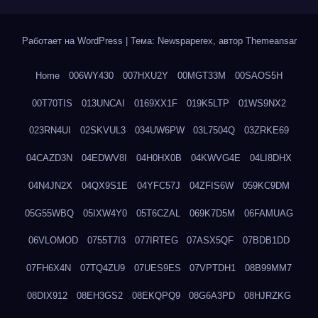
Работает на WordPress
|
Тема: Newspaperex, автор
Themeansar
Home
006WY430
007HXU2Y
00MGT33M
00SAOS5H
00T70TIS
013UNCAI
0169XX1F
019K5LTP
01WS9NX2
023RN4UI
02SKVUL3
034UW6PW
03L7504Q
03ZRKE69
04CAZD3N
04EDWV8I
04H0HX0B
04KWVG4E
04LI8DHX
04N4JN2X
04QX9S1E
04YFC57J
04ZFIS6W
059KC9DM
05G55WBQ
05IXW4Y0
05T6CZAL
069K7D5M
06FAMUAG
06VLOMOD
0755T7I3
077IRTEG
07ASX5QF
07BDB1DD
07FH6X4N
07TQ4ZU9
07UES9ES
07VPTDH1
08B99MM7
08DIX912
08EH3GS2
08EKQPQ9
08G6A3PD
08HJRZKG