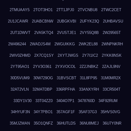
2TMUAAY5
2TOT3HO1
2TT1JPJ0
2TVCNBU8
2TWC2CET
2U1JCAWR
2UABCBNW
2UBGKVBI
2UFYK23Q
2UHBAVSU
2UT1DWVT
2VA5KTQ4
2VUSTJE1
2VY55Q8B
2W29565T
2W496244
2WADJS4M
2WGUIKKG
2WK2EL88
2WNPNKRH
2WV0ZHMD
2X7CQ1SY
2XYTJWGS
2Y7I1IC2
2YKK8NSK
2YT95AO1
2YV3O361
2YXVOCOL
2Z2JNBKZ
2ZAJL9NV
30D5VUM9
30W729OG
31BVSCBT
31L8FP95
31M0MR2X
32AT2VLN
32MATDBP
336RPFHA
33ANXYRH
33CR504T
33DY1V30
33T04ZZ0
3404O7P1
3478760D
34F92RUM
34HYUF3N
34Y7PBO1
357AGF1F
35AF37G3
35HVS0VG
35MJZMAN
35O1QNFZ
36HUTLDS
36NU8MEJ
36U7Y0NR