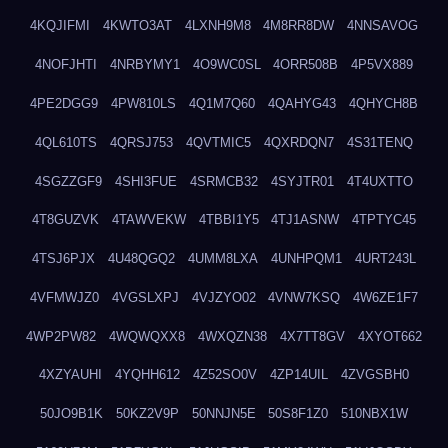
4KQJIFMI
4KWTO3AT
4LXNH9M8
4M8RR8DW
4NNSAVOG
4NOFJHTI
4NRBYMY1
4O9WC0SL
4ORR508B
4P5VX889
4PE2DGG9
4PW810LS
4Q1M7Q60
4QAHYG43
4QHYCH8B
4QL610TS
4QRSJ753
4QVTMIC5
4QXRDQN7
4S31TENQ
4SGZZGF9
4SHI3FUE
4SRMCB32
4SYJTR01
4T4UXTTO
4T8GUZVK
4TAWVEKW
4TBBI1Y5
4TJ1ASNW
4TPTYC45
4TSJ6PJX
4U48QGQ2
4UMM8LXA
4UNHPQM1
4URT243L
4VFMWJZ0
4VGSLXPJ
4VJZYO02
4VNW7KSQ
4W6ZE1F7
4WP2PW82
4WQWQXX8
4WXQZN38
4X7TT8GV
4XYOT662
4XZYAUHI
4YQHH612
4Z52SO0V
4ZP14UIL
4ZVGSBH0
50JO9B1K
50KZ2V9P
50NNJN5E
50S8F1Z0
510NBX1W