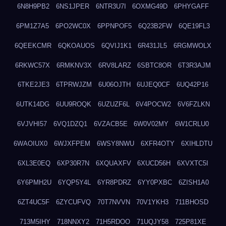
6N8H9PB2
6NS1JPER
6NTR3U7I
6OXMG49D
6PHYGAFF
6PM1Z7A5
6PO2WC0X
6PPNPOF5
6Q23B2FW
6QE19FL3
6QEEKCMR
6QKOAUOS
6QVIJ1K1
6R431JL5
6RGMWOLX
6RKWC57X
6RMKNV3X
6RV8LARZ
6SBTC8OR
6T3R3AJM
6TKE2JE3
6TPRWJZM
6U06OJTH
6UJEQ0CF
6UQ42P16
6UTK14DG
6UU9ROQK
6UZUZF6L
6V4POCW2
6V6FZLKN
6VJVHI57
6VQ1DZQ1
6VZACB5E
6W0V02MY
6W1CRLU0
6WAOIUX0
6WJXFPEM
6WSY8NWU
6XFR4OTY
6XIHLDTU
6XL3E0EQ
6XP30R7N
6XQUAXFV
6XUCD56H
6XVXTC5I
6Y6PMH2U
6YQP5Y4L
6YR8PDRZ
6YY0PXBC
6ZISH1A0
6ZT4UC5F
6ZYCUFVQ
70T7NVVN
70V1YKH3
711BHOSD
713M5IHY
718NNXY2
71H5RDOO
71UQJY58
725P81XE