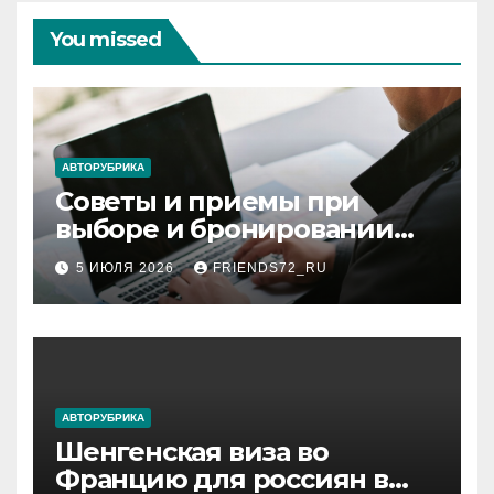
You missed
АВТОРУБРИКА
Советы и приемы при
выборе и бронировании
авиабилетов
5 ИЮЛЯ 2026
FRIENDS72_RU
АВТОРУБРИКА
Шенгенская виза во
Францию для россиян в