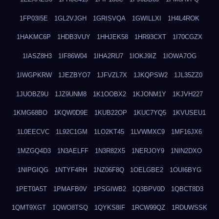
1FP03I5E
1GL2VJGH
1GRISVQA
1GWILLXI
1H4L4ROK
1HAKMC6P
1HDB3VUY
1HHJEK58
1HR93CXT
1I70CGZX
1IASZ8H3
1IF86W04
1IHA2RU7
1IOKJ9IZ
1IOWA7OG
1IWGPKRW
1JEZBYO7
1JFVZL7X
1JKQPSW2
1JL35ZZ0
1JUOBZ9U
1JZ9UNM8
1K1OOBX2
1KJONM1Y
1KJVH227
1KMG68BO
1KQW0D9E
1KUB22OP
1KUC7YQ5
1KVUSEU1
1L0EECVC
1L92C1GM
1LO2KT45
1LVWMXC9
1MF16JX6
1MZGQ4D3
1N3AELFF
1N3R82X5
1NERJOY9
1NIN2DXO
1NIPGIQG
1NTYF4RH
1NZ06F8Q
1OELGBE2
1OUI6BYG
1PET0A5T
1PMAFB0V
1PSGIWB2
1Q3BPV0D
1QBCT8D3
1QMT9XGT
1QWO8TSQ
1QYKS8IF
1RCW99QZ
1RDUWSSK