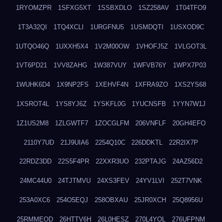
1RYOMZPR
1SFXG5XT
1SSBXDLO
1SZ258AV
1T04TFO9
1T3A32QI
1TQ4XCLI
1URGFNU5
1USMDQTI
1USXOD9C
1UTQO46Q
1UXXH5X4
1V2M00OW
1VHOFJ5Z
1VLGOT3L
1VT6PD21
1VV8ZAHG
1W387VUY
1WFVB76Y
1WPX7P03
1WUHK6D4
1X9NP2FS
1XEHVF4N
1XFRA9ZO
1XS2YS68
1XSROT4L
1YS8YJ6Z
1YSKFL0G
1YUCNSFB
1YYN7W1J
1Z1US2M8
1ZLGWTF7
1ZOCGLFM
206VNFLF
20GH4EFO
2110Y7UD
21J9UIA6
2254Q10C
226DDKTL
22R2IX7P
22RDZ3DD
22S5F4PR
22XXR3UO
232PTAJG
24AZ56D2
24MC44U0
24TJTMVU
24XS3FEV
24YV1LVI
252T7VNK
253A0XC6
254O5EQJ
258OBXAU
25JR0XCH
25Q8956U
25RMMEOD
26HTTV6H
26L0HESZ
270L4YOL
276UFPNM