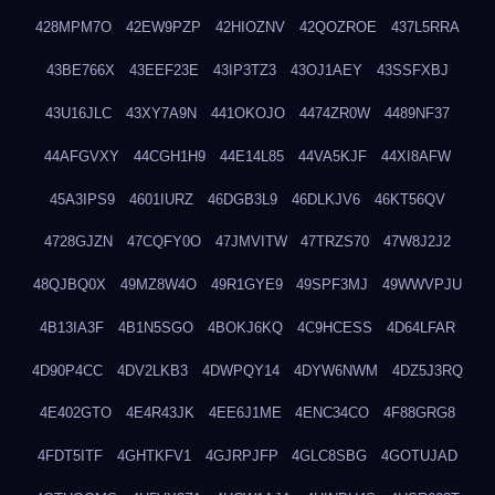
428MPM7O
42EW9PZP
42HIOZNV
42QOZROE
437L5RRA
43BE766X
43EEF23E
43IP3TZ3
43OJ1AEY
43SSFXBJ
43U16JLC
43XY7A9N
441OKOJO
4474ZR0W
4489NF37
44AFGVXY
44CGH1H9
44E14L85
44VA5KJF
44XI8AFW
45A3IPS9
4601IURZ
46DGB3L9
46DLKJV6
46KT56QV
4728GJZN
47CQFY0O
47JMVITW
47TRZS70
47W8J2J2
48QJBQ0X
49MZ8W4O
49R1GYE9
49SPF3MJ
49WWVPJU
4B13IA3F
4B1N5SGO
4BOKJ6KQ
4C9HCESS
4D64LFAR
4D90P4CC
4DV2LKB3
4DWPQY14
4DYW6NWM
4DZ5J3RQ
4E402GTO
4E4R43JK
4EE6J1ME
4ENC34CO
4F88GRG8
4FDT5ITF
4GHTKFV1
4GJRPJFP
4GLC8SBG
4GOTUJAD