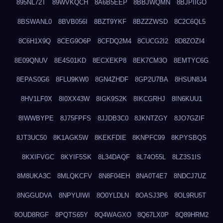
895NL72T
89WVKQCH
8A6B5EEP
8BBJWQMN
8BJPIIGO
8BSWANL0
8BVB056I
8BZT9YKF
8BZZZWSD
8C2C6QL5
8C6H1X9Q
8CEG9O6P
8CFDQ2M4
8CUCG2I2
8D8ZOZI4
8E09QNUV
8E4S01KD
8ECXEKP8
8EK7CM3O
8EMTYC6G
8EPAS0G6
8FLU9KW0
8GN4ZHDF
8GP2U7BA
8HSUN8J4
8HV1LF0X
8I0XX43W
8IGK9S2K
8IKCGRHJ
8IN6KUU1
8IWWBYPE
8J75FPFS
8JJDB3C0
8JKNTZGY
8JO7GZIF
8JT3UC50
8K1AGK5W
8KEKFDIE
8KNPFC99
8KPYSBQS
8KXIFVGC
8KYIF5SK
8L34DAQF
8L74O55L
8LZ3S1IS
8M8UKA3C
8MLQKCFV
8N8F04EH
8NA0T4E7
8NDCJ7UZ
8NGGUDVA
8NPYUIWI
8O0YLDLN
8OASJ3P6
8OL9RU5T
8OUD8RGF
8PQTS65Y
8Q4WAGXO
8Q67LX0P
8Q89HRM2