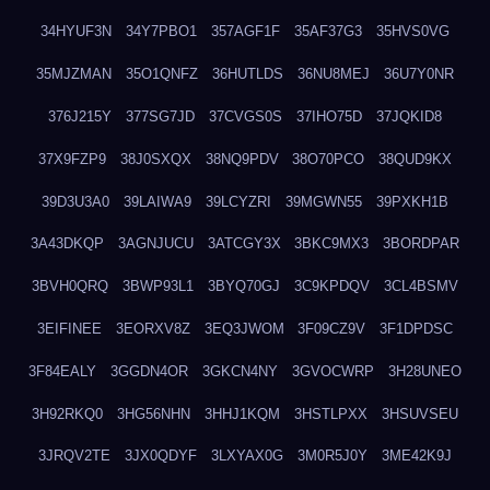
34HYUF3N
34Y7PBO1
357AGF1F
35AF37G3
35HVS0VG
35MJZMAN
35O1QNFZ
36HUTLDS
36NU8MEJ
36U7Y0NR
376J215Y
377SG7JD
37CVGS0S
37IHO75D
37JQKID8
37X9FZP9
38J0SXQX
38NQ9PDV
38O70PCO
38QUD9KX
39D3U3A0
39LAIWA9
39LCYZRI
39MGWN55
39PXKH1B
3A43DKQP
3AGNJUCU
3ATCGY3X
3BKC9MX3
3BORDPAR
3BVH0QRQ
3BWP93L1
3BYQ70GJ
3C9KPDQV
3CL4BSMV
3EIFINEE
3EORXV8Z
3EQ3JWOM
3F09CZ9V
3F1DPDSC
3F84EALY
3GGDN4OR
3GKCN4NY
3GVOCWRP
3H28UNEO
3H92RKQ0
3HG56NHN
3HHJ1KQM
3HSTLPXX
3HSUVSEU
3JRQV2TE
3JX0QDYF
3LXYAX0G
3M0R5J0Y
3ME42K9J