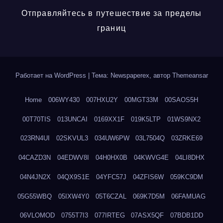
Отправляйтесь в путешествие за пределы
границ
Работает на WordPress
|
Тема: Newspaperex, автор
Themeansar
Home
006WY430
007HXU2Y
00MGT33M
00SAOS5H
00T70TIS
013UNCAI
0169XX1F
019K5LTP
01WS9NX2
023RN4UI
02SKVUL3
034UW6PW
03L7504Q
03ZRKE69
04CAZD3N
04EDWV8I
04H0HX0B
04KWVG4E
04LI8DHX
04N4JN2X
04QX9S1E
04YFC57J
04ZFIS6W
059KC9DM
05G55WBQ
05IXW4Y0
05T6CZAL
069K7D5M
06FAMUAG
06VLOMOD
0755T7I3
077IRTEG
07ASX5QF
07BDB1DD