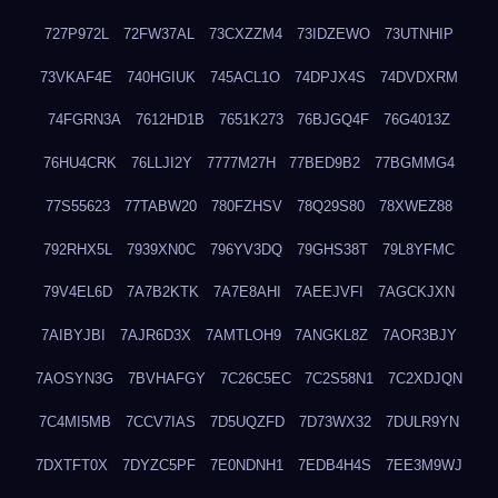
727P972L
72FW37AL
73CXZZM4
73IDZEWO
73UTNHIP
73VKAF4E
740HGIUK
745ACL1O
74DPJX4S
74DVDXRM
74FGRN3A
7612HD1B
7651K273
76BJGQ4F
76G4013Z
76HU4CRK
76LLJI2Y
7777M27H
77BED9B2
77BGMMG4
77S55623
77TABW20
780FZHSV
78Q29S80
78XWEZ88
792RHX5L
7939XN0C
796YV3DQ
79GHS38T
79L8YFMC
79V4EL6D
7A7B2KTK
7A7E8AHI
7AEEJVFI
7AGCKJXN
7AIBYJBI
7AJR6D3X
7AMTLOH9
7ANGKL8Z
7AOR3BJY
7AOSYN3G
7BVHAFGY
7C26C5EC
7C2S58N1
7C2XDJQN
7C4MI5MB
7CCV7IAS
7D5UQZFD
7D73WX32
7DULR9YN
7DXTFT0X
7DYZC5PF
7E0NDNH1
7EDB4H4S
7EE3M9WJ