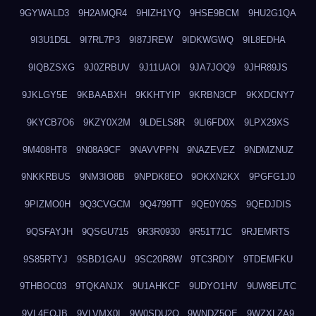
9GYWALD3
9H2AMQR4
9HIZH1YQ
9HSE9BCM
9HU2G1QA
9I3U1D5L
9I7RL7P3
9I87JREW
9IDKWGWQ
9IL8EDHA
9IQBZSXG
9J0ZRBUV
9J11UAOI
9JA7JOQ9
9JHR89JS
9JKLGY5E
9KBAABXH
9KKHTYIP
9KRBN3CP
9KXDCNY7
9KYCB7O6
9KZY0X2M
9LDELS8R
9LI6FD0X
9LPX29XS
9M408HT8
9N08A9CF
9NAVVPPN
9NAZEVEZ
9NDMZNUZ
9NKKRBUS
9NM3IO8B
9NPDK8EO
9OKXN2KX
9PGFG1J0
9PIZMO0H
9Q3CVGCM
9Q4799TT
9QE0Y05S
9QEDJDIS
9QSFAYJH
9QSGU715
9R3R0930
9R51T71C
9RJEMRTS
9S85RTYJ
9SBD1GAU
9SC20R8W
9TC3RDIY
9TDEMFKU
9THBOC03
9TQKANJX
9U1AHKCF
9UDYO1HV
9UW8EUTC
9VL4EOJB
9VLVMX0I
9W0SDU2O
9WNDZ5OE
9WZXLZA9