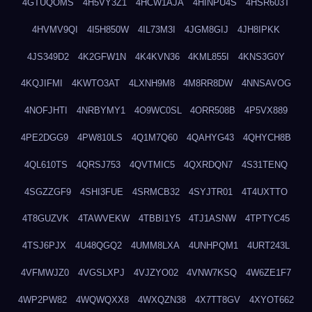
4GTUQOMS
4H5VY3Z1
4HCW1AJA
4HINPU4S
4HSR603T
4HVMV9QI
4I5H850W
4IL73M3I
4JGM8GIJ
4JH8IPKK
4JS349D2
4K2GFW1N
4K4KVN36
4KML855I
4KNS3G0Y
4KQJIFMI
4KWTO3AT
4LXNH9M8
4M8RR8DW
4NNSAVOG
4NOFJHTI
4NRBYMY1
4O9WC0SL
4ORR508B
4P5VX889
4PE2DGG9
4PW810LS
4Q1M7Q60
4QAHYG43
4QHYCH8B
4QL610TS
4QRSJ753
4QVTMIC5
4QXRDQN7
4S31TENQ
4SGZZGF9
4SHI3FUE
4SRMCB32
4SYJTR01
4T4UXTTO
4T8GUZVK
4TAWVEKW
4TBBI1Y5
4TJ1ASNW
4TPTYC45
4TSJ6PJX
4U48QGQ2
4UMM8LXA
4UNHPQM1
4URT243L
4VFMWJZ0
4VGSLXPJ
4VJZYO02
4VNW7KSQ
4W6ZE1F7
4WP2PW82
4WQWQXX8
4WXQZN38
4X7TT8GV
4XYOT662