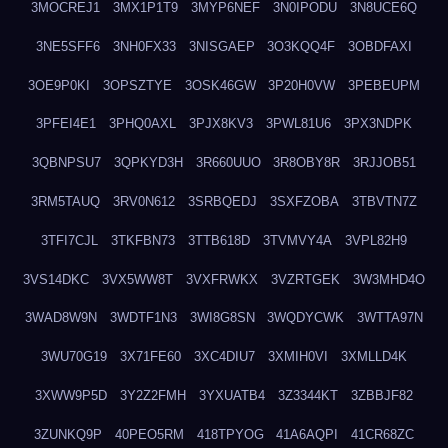
3MOCREJ1
3MX1P1T9
3MYP6NEF
3N0IPODU
3N8UCE6Q
3NE5SFF6
3NH0FX33
3NISGAEP
3O3KQQ4F
3OBDFAXI
3OE9P0KI
3OPSZTYE
3OSK46GW
3P20H0VW
3PEBEUPM
3PFEI4E1
3PHQ0AXL
3PJX8KV3
3PWL81U6
3PX3NDPK
3QBNPSU7
3QPKYD3H
3R660UUO
3R8OBY8R
3RJJOB51
3RM5TAUQ
3RV0N612
3SRBQEDJ
3SXFZOBA
3TBVTN7Z
3TFI7CJL
3TKFBN73
3TTB618D
3TVMVY4A
3VPL82H9
3VS14DKC
3VX5WW8T
3VXFRWKX
3VZRTGEK
3W3MHD4O
3WAD8W9N
3WDTF1N3
3WI8G8SN
3WQDYCWK
3WTTA97N
3WU70G19
3X71FE60
3XC4DIU7
3XMIH0VI
3XMLLD4K
3XWW9P5D
3Y2Z2FMH
3YXUATB4
3Z3344KT
3ZBBJF82
3ZUNKQ9P
40PEO5RM
418TPYOG
41A6AQPI
41CR68ZC