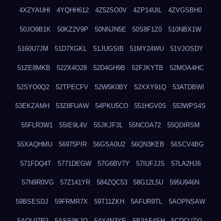
4XZYAUHI
4YQHH612
4Z52SO0V
4ZP14UIL
4ZVGSBH0
50JO9B1K
50KZ2V9P
50NNJN5E
50S8F1Z0
510NBX1W
5160U7JM
51D7XGKL
51JUGSIB
51MY24WU
51VJOSDY
51ZE8MKB
522X4O28
52D4GH9B
52FJKYTB
52MOA4HC
52SYO0Q2
52TPECFV
52W5K0BY
52XXY91Q
53ATDBWI
53EKZAMH
53Z8FUAW
54PKU5CO
551HGV0S
553WPS4S
55FLR3W1
55IE9L4V
55JKJF3L
55NCOA72
55QDIRSM
55XAQHMU
56975PIR
56GSA0U2
56QN3KEB
56SCV4BG
571FDQ4T
5771DEGW
57G6BV7Y
57IUFJJS
57LA2HJ6
57N9R0VG
57Z141YR
584ZQC53
58G12L5U
595U946N
59BSESDJ
59FRMR7X
59T11ZKH
5AFUR9TL
5AOPNSAW
5AQL07P2
5ASS9KJO
5AY4N3YE
5B3AF4SH
5CDCU7YL