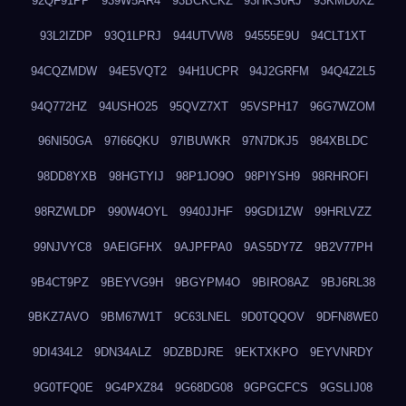
92QF91PP
939W5AR4
93BCKCKZ
93HKS0RJ
93KMD0XZ
93L2IZDP
93Q1LPRJ
944UTVW8
94555E9U
94CLT1XT
94CQZMDW
94E5VQT2
94H1UCPR
94J2GRFM
94Q4Z2L5
94Q772HZ
94USHO25
95QVZ7XT
95VSPH17
96G7WZOM
96NI50GA
97I66QKU
97IBUWKR
97N7DKJ5
984XBLDC
98DD8YXB
98HGTYIJ
98P1JO9O
98PIYSH9
98RHROFI
98RZWLDP
990W4OYL
9940JJHF
99GDI1ZW
99HRLVZZ
99NJVYC8
9AEIGFHX
9AJPFPA0
9AS5DY7Z
9B2V77PH
9B4CT9PZ
9BEYVG9H
9BGYPM4O
9BIRO8AZ
9BJ6RL38
9BKZ7AVO
9BM67W1T
9C63LNEL
9D0TQQOV
9DFN8WE0
9DI434L2
9DN34ALZ
9DZBDJRE
9EKTXKPO
9EYVNRDY
9G0TFQ0E
9G4PXZ84
9G68DG08
9GPGCFCS
9GSLIJ08