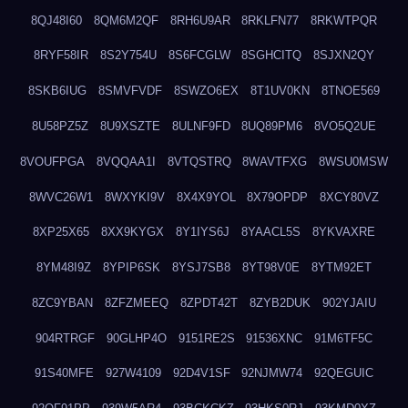
8QJ48I60
8QM6M2QF
8RH6U9AR
8RKLFN77
8RKWTPQR
8RYF58IR
8S2Y754U
8S6FCGLW
8SGHCITQ
8SJXN2QY
8SKB6IUG
8SMVFVDF
8SWZO6EX
8T1UV0KN
8TNOE569
8U58PZ5Z
8U9XSZTE
8ULNF9FD
8UQ89PM6
8VO5Q2UE
8VOUFPGA
8VQQAA1I
8VTQSTRQ
8WAVTFXG
8WSU0MSW
8WVC26W1
8WXYKI9V
8X4X9YOL
8X79OPDP
8XCY80VZ
8XP25X65
8XX9KYGX
8Y1IYS6J
8YAACL5S
8YKVAXRE
8YM48I9Z
8YPIP6SK
8YSJ7SB8
8YT98V0E
8YTM92ET
8ZC9YBAN
8ZFZMEEQ
8ZPDT42T
8ZYB2DUK
902YJAIU
904RTRGF
90GLHP4O
9151RE2S
91536XNC
91M6TF5C
91S40MFE
927W4109
92D4V1SF
92NJMW74
92QEGUIC