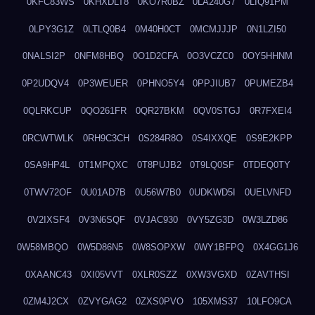
0KFC83WS
0KHXDLT8
0KO7R0BZ
0LA240G7
0LIQ91PM
0LPY3G1Z
0LTLQ0B4
0M40H0CT
0MCMJJJP
0N1LZI50
0NALSI2P
0NFM8HBQ
0O1D2CFA
0O3VCZC0
0OY5HHNM
0P2UDQV4
0P3WEUER
0PHNO5Y4
0PPJIUB7
0PUMEZB4
0QLRKCUP
0QO261FR
0QR27BKM
0QV0STGJ
0R7FXEI4
0RCWTWLK
0RH9C3CH
0S284R8O
0S4IXXQE
0S9E2KPP
0SA9HP4L
0T1MPQXC
0T8PUJB2
0T9LQ0SF
0TDEQ0TY
0TWV72OF
0U01AD7B
0U56W7B0
0UDKWD5I
0UELVNFD
0V2IXSF4
0V3N6SQF
0VJAC930
0VY5ZG3D
0W3LZD86
0W58MBQO
0W5D86N5
0W8SOPXW
0WY1BFPQ
0X4GG1J6
0XAANC43
0XI05VVT
0XLR0SZZ
0XW3VGXD
0ZAVTHSI
0ZM4J2CX
0ZVYGAG2
0ZXS0PVO
105XMS37
10LFO9CA