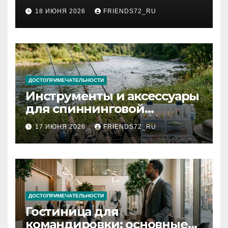
2026 году: сроки от 3 дней
18 ИЮНЯ 2026
FRIENDS72_RU
и список необходимых
документов
ДОСТОПРИМЕЧАТЕЛЬНОСТИ
Инструменты и аксессуары
для спиннинговой
рыбалки: назначение и
17 ИЮНЯ 2026
FRIENDS72_RU
типы
ДОСТОПРИМЕЧАТЕЛЬНОСТИ
Гостиница для
командировки: основные