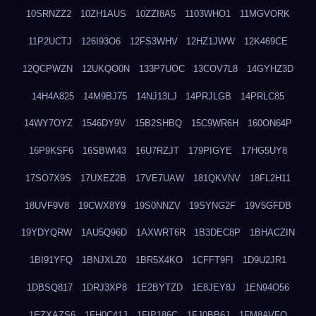
10SRNZZ2
10ZH1AUS
10ZZI8A5
1103WHO1
11MGVORK
11P2UCTJ
126I93O6
12FS3WHV
12HZ1JWW
12K469CE
12QCPWZN
12UKQO0N
133P7UOC
13COV7L8
14GYHZ3D
14H4A825
14M9BJ75
14NJ13LJ
14PRJLGB
14PRLC85
14WY7OYZ
1546DY9V
15B2SHBQ
15C9WR6H
160ON64P
16P9KSF6
16SBWI43
16U7RZJT
179PIGYE
17HG5UY8
17SO7X9S
17UXEZ2B
17VE7UAW
181QKVNV
18FL2H11
18UVF9V8
19CWX8Y9
19S0NNZV
19SYNG2F
19V5GFDB
19YDYQRW
1AU5Q96D
1AXWRT6R
1B3DEC8P
1BHACZIN
1BI91YFQ
1BNJXLZ0
1BR5X4KO
1CFFT9FI
1D9U2JR1
1DBSQ817
1DRJ3XP8
1E2BYTZD
1E8JEY8J
1EN94O56
1EZXAZS6
1FH0C41J
1FIP186C
1FJ0BB6J
1FM8AVFQ