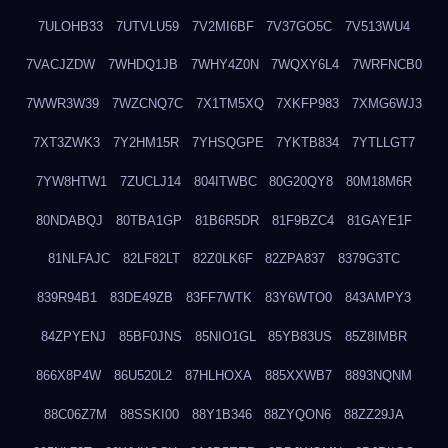
7ULOHB33
7UTVLU59
7V2MI6BF
7V37GO5C
7V513WU4
7VACJZDW
7WHDQ1JB
7WHY4Z0N
7WQXY6L4
7WRFNCB0
7WWR3W39
7WZCNQ7C
7X1TM5XQ
7XKFP983
7XMG6WJ3
7XT3ZWK3
7Y2HM15R
7YHSQGPE
7YKTB834
7YTLLGT7
7YW8HTW1
7ZUCLJ14
804ITWBC
80G20QY8
80M18M6R
80NDABQJ
80TBA1GP
81B6R5DR
81F9BZC4
81GAYE1F
81NLFAJC
82LF82LT
82Z0LK6F
82ZPA837
8379G3TC
839R94B1
83DE49ZB
83FF7WTK
83Y6WTO0
843AMPY3
84ZPYENJ
85BF0JNS
85NIO1GL
85YB83US
85Z8IMBR
866X8P4W
86U520L2
87HLHOXA
885XXWB7
8893NQNM
88C06Z7M
88SSKI00
88Y1B346
88ZYQON6
88ZZ29JA