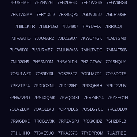
7EUSEMEI
7EYNVZ6I
7FB2DR6D
7FE1WG6S
7FGV6NG8
7FKTW3MA
7FRYD8I9
7FX48QP3
7GDV0B8J
7GER99GF
7H8E1KTR
7H8LPLGJ
7I854907
7IAYUF4X
7IRRICQI
7JIRAAHO
7JJO4AR2
7JLOZ9Q7
7KWC77GK
7LALYSM0
7LCWIIY0
7LVURME7
7M1UWA38
7MHLTVDG
7MM4F50B
7NL020H5
7NS5N00M
7NSA9LFN
7NZIGFWV
7O15HQUY
7O6U1WZR
7O89DJ0L
7OB253FZ
7ODLM7D2
7OY8DOTS
7P5VTP24
7PDDGXNL
7PDF28N1
7PISQHBH
7PKT2VUV
7PN5ZVPO
7PS4XQMK
7PVQC4XL
7PVZ4BY4
7PY3EC1H
7Q1VZL8M
7QAQLLVB
7QP7DLC5
7QSLGYCU
7R0ZOLUX
7R9IGDKD
7ROB1V3K
7RPZVSPJ
7RX9CIDZ
7SH2DRLB
7T1IUHHO
7T3VE5UQ
7TKA257G
7TYDPROM
7UA3TIBE