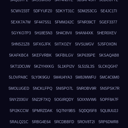
5CWV233T
5DFYUFZ0
5DKYT31C
5DM253CG
5E4JC1TI
5EXK7A7W
5F447S51
5FMM242C
5FNR39CT
5GEF3377
5GYKO7P3
5H18E5N3
5H4C8VII
5HANI4XK
5HER0XEV
5HNS21Z8
5IFXGJFK
5IITXOZY
5IVSLWGV
5J5FOXDN
5KAFKBC4
5KEFVRBK
5KFBILGV
5KP635PE
5KSAQAB8
5KT1DCUW
5KZYHXKG
5L1KPI2V
5L515L3S
5LCKQGH7
5LOVPA8C
5LY0K9GU
5M4U4YA3
5M8JMWFU
5MC4C6M0
5MOLUGED
5NCKLFPQ
5NI5PO7L
5NROBV9R
5NSPSK7R
5NYZ03GV
5NZ2F7XQ
5OGIRQDY
5OIXNVW6
5OPF8A7F
5PI2KCCW
5PMRZDAK
5Q7NY9BS
5QDQI5F8
5QL8UU2J
5RALQ21C
5RBG4E64
5RCDBBFD
5ROV8T2I
5RP6DWR8