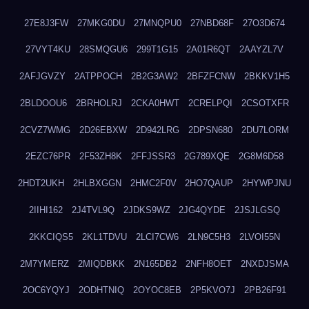
27E8J3FW
27MKG0DU
27MNQPU0
27NBD68F
27O3D674
27VYT4KU
28SMQGU6
299T1G15
2A01R6QT
2AAYZL7V
2AFJGVZY
2ATPPOCH
2B2G3AW2
2BFZFCNW
2BKKV1H5
2BLDOOU6
2BRHOLRJ
2CKA0HWT
2CRELPQI
2CSOTXFR
2CVZ7WMG
2D26EBXW
2D942LRG
2DPSN680
2DU7LORM
2EZC76PR
2F53ZH8K
2FFJSSR3
2G789XQE
2G8M6D58
2HDT2UKH
2HLBXGGN
2HMC2F0V
2HO7QAUP
2HYWPJNU
2IIHI162
2J4TVL9Q
2JDKS9WZ
2JG4QYDE
2JSJLGSQ
2KKCIQS5
2KL1TDVU
2LCI7CW6
2LN9C5H3
2LVOI55N
2M7YMERZ
2MIQDBKK
2N165DB2
2NFH8OET
2NXDJSMA
2OC6YQYJ
2ODHTNIQ
2OYOC8EB
2P5KVO7J
2PB26F91