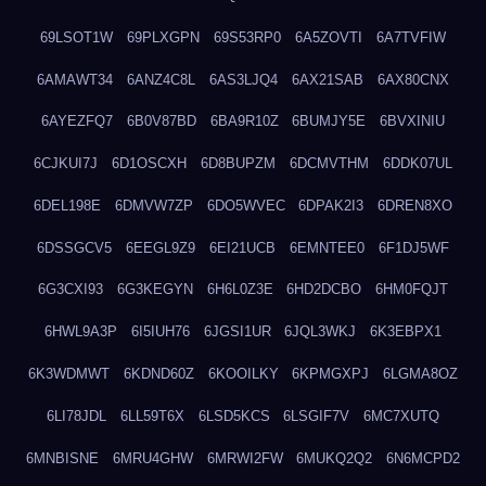
69LSOT1W
69PLXGPN
69S53RP0
6A5ZOVTI
6A7TVFIW
6AMAWT34
6ANZ4C8L
6AS3LJQ4
6AX21SAB
6AX80CNX
6AYEZFQ7
6B0V87BD
6BA9R10Z
6BUMJY5E
6BVXINIU
6CJKUI7J
6D1OSCXH
6D8BUPZM
6DCMVTHM
6DDK07UL
6DEL198E
6DMVW7ZP
6DO5WVEC
6DPAK2I3
6DREN8XO
6DSSGCV5
6EEGL9Z9
6EI21UCB
6EMNTEE0
6F1DJ5WF
6G3CXI93
6G3KEGYN
6H6L0Z3E
6HD2DCBO
6HM0FQJT
6HWL9A3P
6I5IUH76
6JGSI1UR
6JQL3WKJ
6K3EBPX1
6K3WDMWT
6KDND60Z
6KOOILKY
6KPMGXPJ
6LGMA8OZ
6LI78JDL
6LL59T6X
6LSD5KCS
6LSGIF7V
6MC7XUTQ
6MNBISNE
6MRU4GHW
6MRWI2FW
6MUKQ2Q2
6N6MCPD2