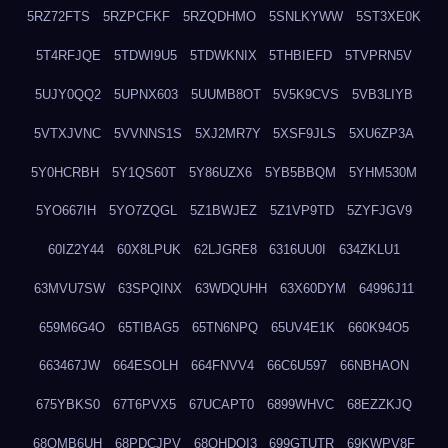
5RZ72FTS
5RZPCFKF
5RZQDHMO
5SNLKYWW
5ST3XE0K
5T4RFJQE
5TDWI9U5
5TDWKNIX
5THBIEFD
5TVPRN5V
5UJY0QQ2
5UPNX603
5UUMB8OT
5V5K9CVS
5VB3LIYB
5VTXJVNC
5VVNNS1S
5XJ2MR7Y
5XSF9JLS
5XU6ZP3A
5Y0HCRBH
5Y1QS60T
5Y86UZX6
5YB5BBQM
5YHM530M
5YO667IH
5YO7ZQGL
5Z1BWJEZ
5Z1VP9TD
5ZYFJGV9
60IZ2Y44
60X8LPUK
62LJGRE8
6316UU0I
634ZKLU1
63MVU7SW
63SPQINX
63WDQUHH
63X60DYM
64996J11
659M6G4O
65TIBAG5
65TN6NPQ
65UV4E1K
660K94O5
663467JW
664ESOLH
664FNVV4
66C6U597
66NBHAON
675YBKS0
67T6PVX5
67UCAPT0
6899WHVC
68EZZKJQ
68OMB6UH
68PDCJPV
68QHDOI3
699GTUTR
69KWPV8F