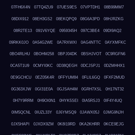
07FH6X4N
07TQ4ZU9
07UES9ES
07VPTDH1
08B99MM7
08DIX912
08EH3GS2
08EKQPQ9
08G6A3PD
08HJRZKG
08R2TE13
091V6YQE
0959345H
097C3BE4
09DI9AQ2
09RKK0JO
0A54G2WE
0A7RXWXI
0AG4NTTC
0AYXMFKC
0BO4RLHU
0BOHM258
0BPJ04DK
0BSHJVOT
0C9RGFN6
0CA5T1U9
0CMYI0KC
0D38QEGH
0DCJSPJ1
0DZMHHX1
0E9GCHCU
0EZ05K4R
0FFYUM84
0FLIL6GQ
0FXF2MUD
0G363XJW
0GI31E0A
0GJSAH4M
0GRH7XSL
0H17NT32
0H7Y9RRM
0H9OI0N1
0HYK5SEI
0IA5RSJ3
0IF4Y4UQ
0IM5QCNL
0IUZL33Y
0J6YMSQ9
0JAWX05J
0JMG9NJH
0JX5HAPI
0JXDX9ZM
0K8I19RD
0KA2KHRR
0KCE9EJG