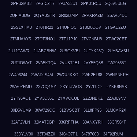
2PFU2MB3
2PGICZT7
2PJA33U1
2PK01RCU
2Q6V9UEG
2QFIABDG
2QYABSTR
2R02B74P
2RPXRAZM
2SAV54DE
2SS1XHM0
2T0TIR21
2T4QFIOC
2T8M8OOV
2TGAD2ZO
2TMUAAY5
2TOT3HO1
2TT1JPJ0
2TVCNBU8
2TWC2CET
2U1JCAWR
2UABCBNW
2UBGKVBI
2UFYK23Q
2UHBAVSU
2UT1DWVT
2VA5KTQ4
2VUSTJE1
2VY55Q8B
2W29565T
2W496244
2WADJS4M
2WGUIKKG
2WK2EL88
2WNPNKRH
2WV0ZHMD
2X7CQ1SY
2XYTJWGS
2Y7I1IC2
2YKK8NSK
2YT95AO1
2YV3O361
2YXVOCOL
2Z2JNBKZ
2ZAJL9NV
30D5VUM9
30W729OG
31BVSCBT
31L8FP95
31M0MR2X
32AT2VLN
32MATDBP
336RPFHA
33ANXYRH
33CR504T
33DY1V30
33T04ZZ0
3404O7P1
3478760D
34F92RUM