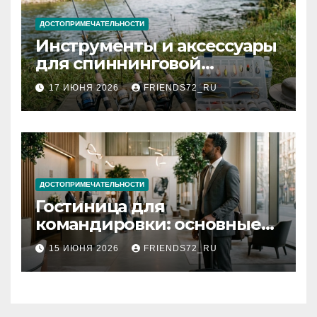
ДОСТОПРИМЕЧАТЕЛЬНОСТИ
Инструменты и аксессуары
для спиннинговой
рыбалки: назначение и
17 ИЮНЯ 2026
FRIENDS72_RU
типы
ДОСТОПРИМЕЧАТЕЛЬНОСТИ
Гостиница для
командировки: основные
критерии выбора
15 ИЮНЯ 2026
FRIENDS72_RU