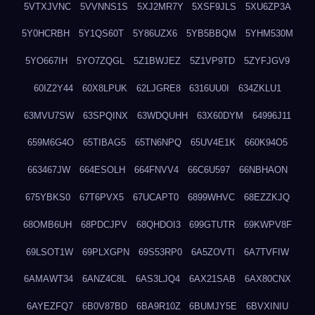
5VTXJVNC
5VVNNS1S
5XJ2MR7Y
5XSF9JLS
5XU6ZP3A
5Y0HCRBH
5Y1QS60T
5Y86UZX6
5YB5BBQM
5YHM530M
5YO667IH
5YO7ZQGL
5Z1BWJEZ
5Z1VP9TD
5ZYFJGV9
60IZ2Y44
60X8LPUK
62LJGRE8
6316UU0I
634ZKLU1
63MVU7SW
63SPQINX
63WDQUHH
63X60DYM
64996J11
659M6G4O
65TIBAG5
65TN6NPQ
65UV4E1K
660K94O5
663467JW
664ESOLH
664FNVV4
66C6U597
66NBHAON
675YBKS0
67T6PVX5
67UCAPT0
6899WHVC
68EZZKJQ
68OMB6UH
68PDCJPV
68QHDOI3
699GTUTR
69KWPV8F
69LSOT1W
69PLXGPN
69S53RP0
6A5ZOVTI
6A7TVFIW
6AMAWT34
6ANZ4C8L
6AS3LJQ4
6AX21SAB
6AX80CNX
6AYEZFQ7
6B0V87BD
6BA9R10Z
6BUMJY5E
6BVXINIU