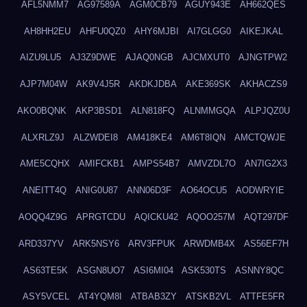
AFL5NMM7
AG97589A
AGM0CB79
AGUY943E
AH662QES
AH8HH2EU
AHFU0QZ0
AHY6MJBI
AI7GLGG0
AIKEJKAL
AIZU9LU5
AJ3Z9DWE
AJAQ0NGB
AJCMXUT0
AJNGTPW2
AJP7M04W
AK9V4J5R
AKDKJDBA
AKE369SK
AKHACZS9
AKO0BQNK
AKP3BSD1
ALN818FQ
ALNMMGQA
ALPJQZ0U
ALXRLZ9J
ALZWDEI8
AM418KE4
AM6T8IQN
AMCTQWJE
AME5CQHX
AMIFCKB1
AMPS54B7
AMVZDL7O
AN7IG2X3
ANEITT4Q
ANIG0U87
ANN06D3F
AO64OCU5
AODWRYIE
AOQQ4Z9G
APRGTCDU
AQICKU42
AQOO257M
AQT297DF
ARD337YV
ARK5NSY6
ARV3FPUK
ARWDMB4X
AS56EF7H
AS63TE5K
ASGN8UO7
ASI6MI04
ASK530TS
ASNNY8QC
ASY5VCEL
AT4YQM8I
ATBAB3ZY
ATSKB2VL
ATTFE5FR