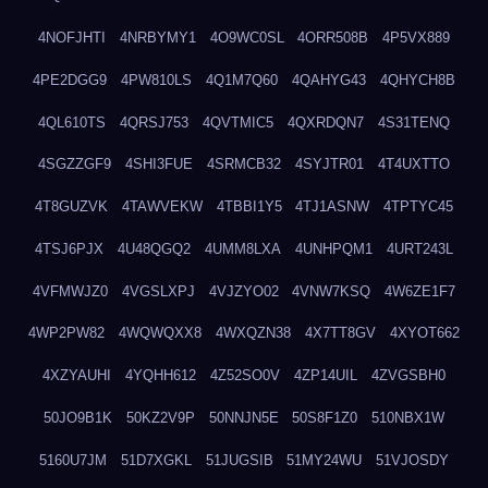
4NOFJHTI
4NRBYMY1
4O9WC0SL
4ORR508B
4P5VX889
4PE2DGG9
4PW810LS
4Q1M7Q60
4QAHYG43
4QHYCH8B
4QL610TS
4QRSJ753
4QVTMIC5
4QXRDQN7
4S31TENQ
4SGZZGF9
4SHI3FUE
4SRMCB32
4SYJTR01
4T4UXTTO
4T8GUZVK
4TAWVEKW
4TBBI1Y5
4TJ1ASNW
4TPTYC45
4TSJ6PJX
4U48QGQ2
4UMM8LXA
4UNHPQM1
4URT243L
4VFMWJZ0
4VGSLXPJ
4VJZYO02
4VNW7KSQ
4W6ZE1F7
4WP2PW82
4WQWQXX8
4WXQZN38
4X7TT8GV
4XYOT662
4XZYAUHI
4YQHH612
4Z52SO0V
4ZP14UIL
4ZVGSBH0
50JO9B1K
50KZ2V9P
50NNJN5E
50S8F1Z0
510NBX1W
5160U7JM
51D7XGKL
51JUGSIB
51MY24WU
51VJOSDY