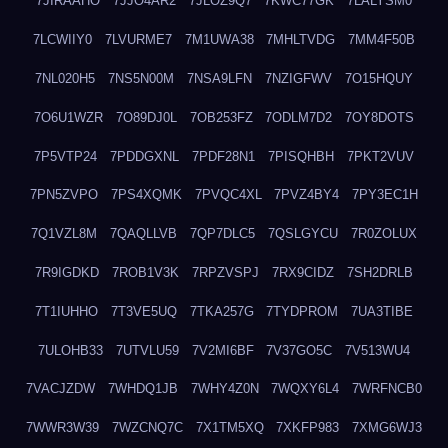
7JIRAAHO
7JJO4AR2
7JLOZ9Q7
7KWC77GK
7LALYSM0
7LCWIIY0
7LVURME7
7M1UWA38
7MHLTVDG
7MM4F50B
7NL020H5
7NS5N00M
7NSA9LFN
7NZIGFWV
7O15HQUY
7O6U1WZR
7O89DJ0L
7OB253FZ
7ODLM7D2
7OY8DOTS
7P5VTP24
7PDDGXNL
7PDF28N1
7PISQHBH
7PKT2VUV
7PN5ZVPO
7PS4XQMK
7PVQC4XL
7PVZ4BY4
7PY3EC1H
7Q1VZL8M
7QAQLLVB
7QP7DLC5
7QSLGYCU
7R0ZOLUX
7R9IGDKD
7ROB1V3K
7RPZVSPJ
7RX9CIDZ
7SH2DRLB
7T1IUHHO
7T3VE5UQ
7TKA257G
7TYDPROM
7UA3TIBE
7ULOHB33
7UTVLU59
7V2MI6BF
7V37GO5C
7V513WU4
7VACJZDW
7WHDQ1JB
7WHY4Z0N
7WQXY6L4
7WRFNCB0
7WWR3W39
7WZCNQ7C
7X1TM5XQ
7XKFP983
7XMG6WJ3