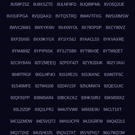
8U58PZ5Z
8U9XSZTE
8ULNF9FD
8UQ89PM6
8VO5Q2UE
8VOUFPGA
8VQQAA1I
8VTQSTRQ
8WAVTFXG
8WSU0MSW
8WVC26W1
8WXYKI9V
8X4X9YOL
8X79OPDP
8XCY80VZ
8XP25X65
8XX9KYGX
8Y1IYS6J
8YAACL5S
8YKVAXRE
8YM48I9Z
8YPIP6SK
8YSJ7SB8
8YT98V0E
8YTM92ET
8ZC9YBAN
8ZFZMEEQ
8ZPDT42T
8ZYB2DUK
902YJAIU
904RTRGF
90GLHP4O
9151RE2S
91536XNC
91M6TF5C
91S40MFE
927W4109
92D4V1SF
92NJMW74
92QEGUIC
92QF91PP
939W5AR4
93BCKCKZ
93HKS0RJ
93KMD0XZ
93L2IZDP
93Q1LPRJ
944UTVW8
94555E9U
94CLT1XT
94CQZMDW
94E5VQT2
94H1UCPR
94J2GRFM
94Q4Z2L5
94Q772HZ
94USHO25
95QVZ7XT
95VSPH17
96G7WZOM