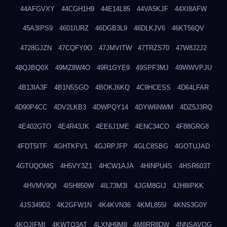
44AFGVXY
44CGH1H9
44E14L85
44VA5KJF
44XI8AFW
45A3IPS9
4601IURZ
46DGB3L9
46DLKJV6
46KT56QV
4728GJZN
47CQFY0O
47JMVITW
47TRZS70
47W8J2J2
48QJBQ0X
49MZ8W4O
49R1GYE9
49SPF3MJ
49WWVPJU
4B13IA3F
4B1N5SGO
4BOKJ6KQ
4C9HCESS
4D64LFAR
4D90P4CC
4DV2LKB3
4DWPQY14
4DYW6NWM
4DZ5J3RQ
4E402GTO
4E4R43JK
4EE6J1ME
4ENC34CO
4F88GRG8
4FDT5ITF
4GHTKFV1
4GJRPJFP
4GLC8SBG
4GOTUJAD
4GTUQOMS
4H5VY3Z1
4HCW1AJA
4HINPU4S
4HSR603T
4HVMV9QI
4I5H850W
4IL73M3I
4JGM8GIJ
4JH8IPKK
4JS349D2
4K2GFW1N
4K4KVN36
4KML855I
4KNS3G0Y
4KQJIFMI
4KWTO3AT
4LXNH9M8
4M8RR8DW
4NNSAVOG