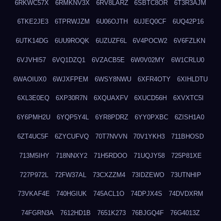
6RKWC57X
6RMKNV3X
6RV8LARZ
6SBTC8OR
6T3R3AJM
6TKE2JE3
6TPRWJZM
6U06OJTH
6UJEQ0CF
6UQ42P16
6UTK14DG
6UU9ROQK
6UZUZF6L
6V4POCW2
6V6FZLKN
6VJVHI57
6VQ1DZQ1
6VZACB5E
6W0V02MY
6W1CRLU0
6WAOIUX0
6WJXFPEM
6WSY8NWU
6XFR4OTY
6XIHLDTU
6XL3E0EQ
6XP30R7N
6XQUAXFV
6XUCD56H
6XVXTC5I
6Y6PMH2U
6YQP5Y4L
6YR8PDRZ
6YY0PXBC
6ZISH1A0
6ZT4UC5F
6ZYCUFVQ
70T7NVVN
70V1YKH3
711BHOSD
713M5IHY
718NNXY2
71H5RDOO
71UQJY58
725P81XE
727P972L
72FW37AL
73CXZZM4
73IDZEWO
73UTNHIP
73VKAF4E
740HGIUK
745ACL1O
74DPJX4S
74DVDXRM
74FGRN3A
7612HD1B
7651K273
76BJGQ4F
76G4013Z