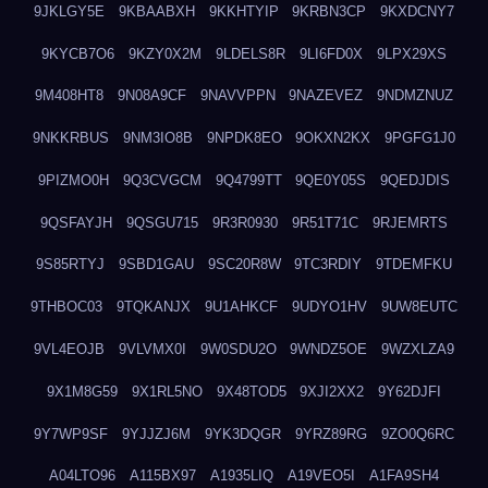
9JKLGY5E
9KBAABXH
9KKHTYIP
9KRBN3CP
9KXDCNY7
9KYCB7O6
9KZY0X2M
9LDELS8R
9LI6FD0X
9LPX29XS
9M408HT8
9N08A9CF
9NAVVPPN
9NAZEVEZ
9NDMZNUZ
9NKKRBUS
9NM3IO8B
9NPDK8EO
9OKXN2KX
9PGFG1J0
9PIZMO0H
9Q3CVGCM
9Q4799TT
9QE0Y05S
9QEDJDIS
9QSFAYJH
9QSGU715
9R3R0930
9R51T71C
9RJEMRTS
9S85RTYJ
9SBD1GAU
9SC20R8W
9TC3RDIY
9TDEMFKU
9THBOC03
9TQKANJX
9U1AHKCF
9UDYO1HV
9UW8EUTC
9VL4EOJB
9VLVMX0I
9W0SDU2O
9WNDZ5OE
9WZXLZA9
9X1M8G59
9X1RL5NO
9X48TOD5
9XJI2XX2
9Y62DJFI
9Y7WP9SF
9YJJZJ6M
9YK3DQGR
9YRZ89RG
9ZO0Q6RC
A04LTO96
A115BX97
A1935LIQ
A19VEO5I
A1FA9SH4