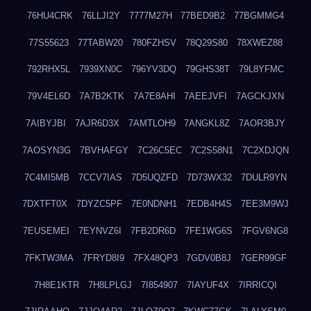
76HU4CRK
76LLJI2Y
7777M27H
77BED9B2
77BGMMG4
77S55623
77TABW20
780FZHSV
78Q29S80
78XWEZ88
792RHX5L
7939XN0C
796YV3DQ
79GHS38T
79L8YFMC
79V4EL6D
7A7B2KTK
7A7E8AHI
7AEEJVFI
7AGCKJXN
7AIBYJBI
7AJR6D3X
7AMTLOH9
7ANGKL8Z
7AOR3BJY
7AOSYN3G
7BVHAFGY
7C26C5EC
7C2S58N1
7C2XDJQN
7C4MI5MB
7CCV7IAS
7D5UQZFD
7D73WX32
7DULR9YN
7DXTFT0X
7DYZC5PF
7E0NDNH1
7EDB4H4S
7EE3M9WJ
7EUSEMEI
7EYNVZ6I
7FB2DR6D
7FE1WG6S
7FGV6NG8
7FKTW3MA
7FRYD8I9
7FX48QP3
7GDV0B8J
7GER99GF
7H8E1KTR
7H8LPLGJ
7I854907
7IAYUF4X
7IRRICQI