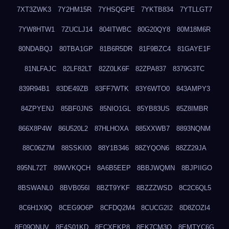
7XT3ZWK3
7Y2HM15R
7YHSQGPE
7YKTB834
7YTLLGT7
7YW8HTW1
7ZUCLJ14
804ITWBC
80G20QY8
80M18M6R
80NDABQJ
80TBA1GP
81B6R5DR
81F9BZC4
81GAYE1F
81NLFAJC
82LF82LT
82Z0LK6F
82ZPA837
8379G3TC
839R94B1
83DE49ZB
83FF7WTK
83Y6WTO0
843AMPY3
84ZPYENJ
85BF0JNS
85NIO1GL
85YB83US
85Z8IMBR
866X8P4W
86U520L2
87HLHOXA
885XXWB7
8893NQNM
88C06Z7M
88SSKI00
88Y1B346
88ZYQON6
88ZZ29JA
895NL72T
89WVKQCH
8A6B5EEP
8BBJWQMN
8BJPIIGO
8BSWANL0
8BVB056I
8BZT9YKF
8BZZZWSD
8C2C6QL5
8C6H1X9Q
8CEG9O6P
8CFDQ2M4
8CUCG2I2
8D8ZOZI4
8E09QNUV
8E4S01KD
8ECXEKP8
8EK7CM3O
8EMTYC6G