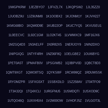
1IWGPKRW
1JEZBYO7
1JFVZL7X
1JKQPSW2
1JL35ZZ0
1JUOBZ9U
1JZ9UNM8
1K1OOBX2
1KJONM1Y
1KJVH227
1KMG68BO
1KQW0D9E
1KUB22OP
1KUC7YQ5
1KVUSEU1
1L0EECVC
1L92C1GM
1LO2KT45
1LVWMXC9
1MF16JX6
1MZGQ4D3
1N3AELFF
1N3R82X5
1NERJOY9
1NIN2DXO
1NIPGIQG
1NTYF4RH
1NZ06F8Q
1OELGBE2
1OUI6BYG
1PET0A5T
1PMAFB0V
1PSGIWB2
1Q3BPV0D
1QBCT8D3
1QMT9XGT
1QWO8TSQ
1QYKS8IF
1RCW99QZ
1RDUWSSK
1RYOMZPR
1SFXG5XT
1SSBXDLO
1SZ258AV
1T04TFO9
1T3A32QI
1TQ4XCLI
1URGFNU5
1USMDQTI
1USXOD9C
1UTQO46Q
1UXXH5X4
1V2M00OW
1VHOFJ5Z
1VLGOT3L