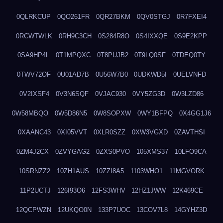
0QLRKCUP
0QO261FR
0QR27BKM
0QV0STGJ
0R7FXEI4
0RCWTWLK
0RH9C3CH
0S284R8O
0S4IXXQE
0S9E2KPP
0SA9HP4L
0T1MPQXC
0T8PUJB2
0T9LQ0SF
0TDEQ0TY
0TWV72OF
0U01AD7B
0U56W7B0
0UDKWD5I
0UELVNFD
0V2IXSF4
0V3N6SQF
0VJAC930
0VY5ZG3D
0W3LZD86
0W58MBQO
0W5D86N5
0W8SOPXW
0WY1BFPQ
0X4GG1J6
0XAANC43
0XI05VVT
0XLR0SZZ
0XW3VGXD
0ZAVTHSI
0ZM4J2CX
0ZVYGAG2
0ZXS0PVO
105XMS37
10LFO9CA
10SRNZZ2
10ZH1AUS
10ZZI8A5
1103WHO1
11MGVORK
11P2UCTJ
126I93O6
12FS3WHV
12HZ1JWW
12K469CE
12QCPWZN
12UKQO0N
133P7UOC
13COV7L8
14GYHZ3D