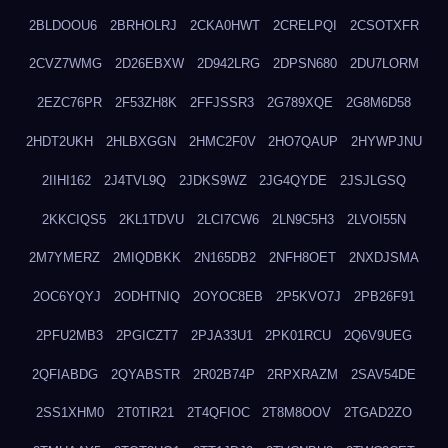
2BLDOOU6
2BRHOLRJ
2CKA0HWT
2CRELPQI
2CSOTXFR
2CVZ7WMG
2D26EBXW
2D942LRG
2DPSN680
2DU7LORM
2EZC76PR
2F53ZH8K
2FFJSSR3
2G789XQE
2G8M6D58
2HDT2UKH
2HLBXGGN
2HMC2F0V
2HO7QAUP
2HYWPJNU
2IIHI162
2J4TVL9Q
2JDKS9WZ
2JG4QYDE
2JSJLGSQ
2KKCIQS5
2KL1TDVU
2LCI7CW6
2LN9C5H3
2LVOI55N
2M7YMERZ
2MIQDBKK
2N165DB2
2NFH8OET
2NXDJSMA
2OC6YQYJ
2ODHTNIQ
2OYOC8EB
2P5KVO7J
2PB26F91
2PFU2MB3
2PGICZT7
2PJA33U1
2PK01RCU
2Q6V9UEG
2QFIABDG
2QYABSTR
2R02B74P
2RPXRAZM
2SAV54DE
2SS1XHM0
2T0TIR21
2T4QFIOC
2T8M8OOV
2TGAD2ZO