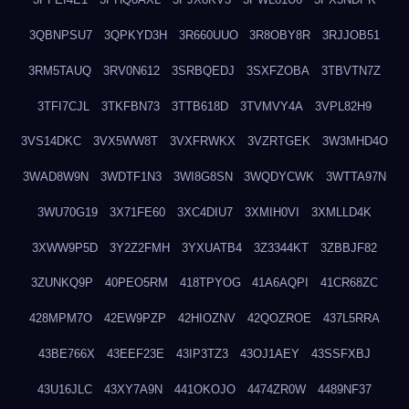
3QBNPSU7
3QPKYD3H
3R660UUO
3R8OBY8R
3RJJOB51
3RM5TAUQ
3RV0N612
3SRBQEDJ
3SXFZOBA
3TBVTN7Z
3TFI7CJL
3TKFBN73
3TTB618D
3TVMVY4A
3VPL82H9
3VS14DKC
3VX5WW8T
3VXFRWKX
3VZRTGEK
3W3MHD4O
3WAD8W9N
3WDTF1N3
3WI8G8SN
3WQDYCWK
3WTTA97N
3WU70G19
3X71FE60
3XC4DIU7
3XMIH0VI
3XMLLD4K
3XWW9P5D
3Y2Z2FMH
3YXUATB4
3Z3344KT
3ZBBJF82
3ZUNKQ9P
40PEO5RM
418TPYOG
41A6AQPI
41CR68ZC
428MPM7O
42EW9PZP
42HIOZNV
42QOZROE
437L5RRA
43BE766X
43EEF23E
43IP3TZ3
43OJ1AEY
43SSFXBJ
43U16JLC
43XY7A9N
441OKOJO
4474ZR0W
4489NF37