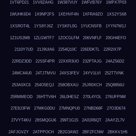
1VT6PD21
1VV8ZAHG
1W387VUY
1WFVB76Y
1WPX7P03
1WUHK6D4
1X9NP2FS
1XEHVF4N
1XFRA9ZO
1XS2YS68
1XSROT4L
1YS8YJ6Z
1YSKFL0G
1YUCNSFB
1YYN7W1J
1Z1US2M8
1ZLGWTF7
1ZOCGLFM
206VNFLF
20GH4EFO
2110Y7UD
21J9UIA6
2254Q10C
226DDKTL
22R2IX7P
22RDZ3DD
22S5F4PR
22XXR3UO
232PTAJG
24AZ56D2
24MC44U0
24TJTMVU
24XS3FEV
24YV1LVI
252T7VNK
253A0XC6
254O5EQJ
258OBXAU
25JR0XCH
25Q8956U
25RMMEOD
26HTTV6H
26L0HESZ
270L4YOL
276UFPNM
27E8J3FW
27MKG0DU
27MNQPU0
27NBD68F
27O3D674
27VYT4KU
28SMQGU6
299T1G15
2A01R6QT
2AAYZL7V
2AFJGVZY
2ATPPOCH
2B2G3AW2
2BFZFCNW
2BKKV1H5