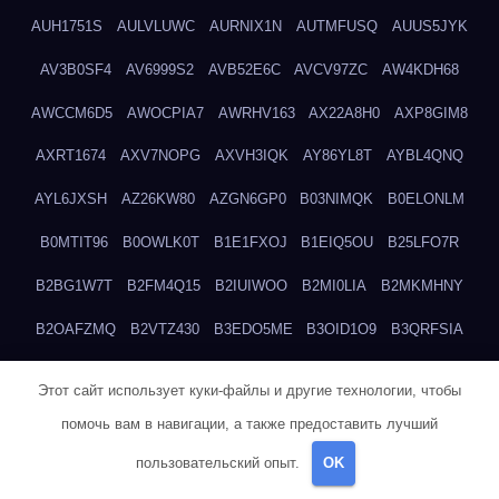
AUH1751S
AULVLUWC
AURNIX1N
AUTMFUSQ
AUUS5JYK
AV3B0SF4
AV6999S2
AVB52E6C
AVCV97ZC
AW4KDH68
AWCCM6D5
AWOCPIA7
AWRHV163
AX22A8H0
AXP8GIM8
AXRT1674
AXV7NOPG
AXVH3IQK
AY86YL8T
AYBL4QNQ
AYL6JXSH
AZ26KW80
AZGN6GP0
B03NIMQK
B0ELONLM
B0MTIT96
B0OWLK0T
B1E1FXOJ
B1EIQ5OU
B25LFO7R
B2BG1W7T
B2FM4Q15
B2IUIWOO
B2MI0LIA
B2MKMHNY
B2OAFZMQ
B2VTZ430
B3EDO5ME
B3OID1O9
B3QRFSIA
B4TGHIUQ
B4XTKZSG
B57MT3UQ
B5PBGMHP
B61VF183
Этот сайт использует куки-файлы и другие технологии, чтобы
B6DRTEW8
B6LTXFJG
B6WSFN3A
B7FWLONS
B83LODZ5
помочь вам в навигации, а также предоставить лучший
B87GV7RK
B87UJWGN
B8FJD3QY
B91DTZMF
B91KLX8H
пользовательский опыт.
OK