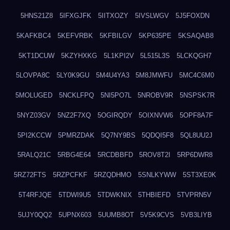
5HNS21Z8
5IFXGJFK
5IITXOZY
5IVSLWGV
5J5FOXDN
5KAFKBC4
5KEFVRBK
5KFBILGV
5KP635PE
5KSAQAB8
5KT1DCUW
5KZYHXKG
5L1KPI2V
5L515L3S
5LCKQGH7
5LOVPA8C
5LY0K9GU
5M4U4YA3
5M8JMWFU
5MC4C6M0
5MOLUGED
5NCKLFPQ
5NI5PO7L
5NROBV9R
5NSPSK7R
5NYZ03GV
5NZ2F7XQ
5OGIRQDY
5OIXNVW6
5OPF8A7F
5PI2KCCW
5PMRZDAK
5Q7NY9BS
5QDQI5F8
5QL8UU2J
5RALQ21C
5RBG4E64
5RCDBBFD
5ROV8T2I
5RP6DWR8
5RZ72FTS
5RZPCFKF
5RZQDHMO
5SNLKYWW
5ST3XE0K
5T4RFJQE
5TDWI9U5
5TDWKNIX
5THBIEFD
5TVPRN5V
5UJY0QQ2
5UPNX603
5UUMB8OT
5V5K9CVS
5VB3LIYB