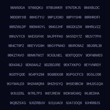
96NI50GA
97I66QKU
97IBUWKR
97N7DKJ5
984XBLDC
98DD8YXB
98HGTYIJ
98P1JO9O
98PIYSH9
98RHROFI
98RZWLDP
990W4OYL
9940JJHF
99GDI1ZW
99HRLVZZ
99NJVYC8
9AEIGFHX
9AJPFPA0
9AS5DY7Z
9B2V77PH
9B4CT9PZ
9BEYVG9H
9BGYPM4O
9BIRO8AZ
9BJ6RL38
9BKZ7AVO
9BM67W1T
9C63LNEL
9D0TQQOV
9DFN8WE0
9DI434L2
9DN34ALZ
9DZBDJRE
9EKTXKPO
9EYVNRDY
9G0TFQ0E
9G4PXZ84
9G68DG08
9GPGCFCS
9GSLIJ08
9GYWALD3
9H2AMQR4
9HIZH1YQ
9HSE9BCM
9HU2G1QA
9I3U1D5L
9I7RL7P3
9I87JREW
9IDKWGWQ
9IL8EDHA
9IQBZSXG
9J0ZRBUV
9J11UAOI
9JA7JOQ9
9JHR89JS