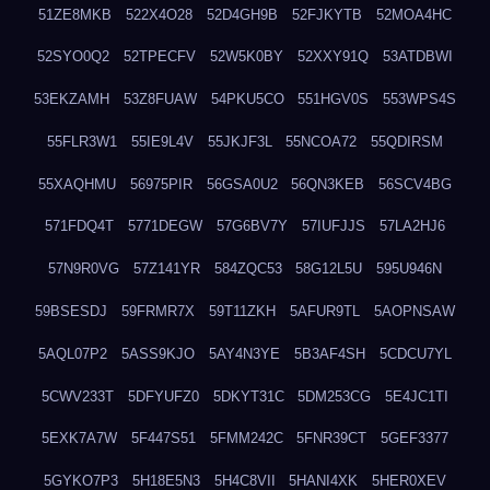
51ZE8MKB
522X4O28
52D4GH9B
52FJKYTB
52MOA4HC
52SYO0Q2
52TPECFV
52W5K0BY
52XXY91Q
53ATDBWI
53EKZAMH
53Z8FUAW
54PKU5CO
551HGV0S
553WPS4S
55FLR3W1
55IE9L4V
55JKJF3L
55NCOA72
55QDIRSM
55XAQHMU
56975PIR
56GSA0U2
56QN3KEB
56SCV4BG
571FDQ4T
5771DEGW
57G6BV7Y
57IUFJJS
57LA2HJ6
57N9R0VG
57Z141YR
584ZQC53
58G12L5U
595U946N
59BSESDJ
59FRMR7X
59T11ZKH
5AFUR9TL
5AOPNSAW
5AQL07P2
5ASS9KJO
5AY4N3YE
5B3AF4SH
5CDCU7YL
5CWV233T
5DFYUFZ0
5DKYT31C
5DM253CG
5E4JC1TI
5EXK7A7W
5F447S51
5FMM242C
5FNR39CT
5GEF3377
5GYKO7P3
5H18E5N3
5H4C8VII
5HANI4XK
5HER0XEV