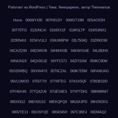
Работает на WordPress
|
Тема: Newspaperex, автор
Themeansar
Home
006WY430
007HXU2Y
00MGT33M
00SAOS5H
00T70TIS
013UNCAI
0169XX1F
019K5LTP
01WS9NX2
023RN4UI
02SKVUL3
034UW6PW
03L7504Q
03ZRKE69
04CAZD3N
04EDWV8I
04H0HX0B
04KWVG4E
04LI8DHX
04N4JN2X
04QX9S1E
04YFC57J
04ZFIS6W
059KC9DM
05G55WBQ
05IXW4Y0
05T6CZAL
069K7D5M
06FAMUAG
06VLOMOD
0755T7I3
077IRTEG
07ASX5QF
07BDB1DD
07FH6X4N
07TQ4ZU9
07UES9ES
07VPTDH1
08B99MM7
08DIX912
08EH3GS2
08EKQPQ9
08G6A3PD
08HJRZKG
08R2TE13
091V6YQE
0959345H
097C3BE4
09DI9AQ2