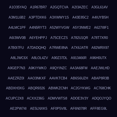
A1O35YAQ
A1R67BR7
A2GQTCVA
A2I3AZEC
A3GL614V
A3M1L6B2
A3PTDXK6
A3XWWY1S
A43E85C2
A4IUYB5H
A4LMC1PF
A4N5RYT3
A52WYVGW
A5Y3NWE2
A627I8F1
A6I3WV0B
A6YEHPPJ
A75CECZS
A782U1QR
A78T7XR0
A7B0I7FU
A7DADQHQ
A7RWE8NA
A7X6JATR
A82WRX97
A8LJWC6X
A8LOL4ZV
A90Z37DL
A913466R
A96H0U7X
A9GEP7N3
A9KIYWKO
A9QYINZC
AA3A68FM
AAEJWLHD
AAEZRZ0I
AAO3NKXF
AAVKTCB4
AB6S6UZH
ABAP8R3B
ABDXH3XG
ABQR9326
ABWKZCNH
AC2GYKWG
AC768CHK
ACUPC2X8
ACXX236G
ADMVWTS8
ADOE3V3Y
ADQOJYQO
AE2PW74I
AE5LNXK5
AF0P5V8L
AF6N078R
AFF8EG9L