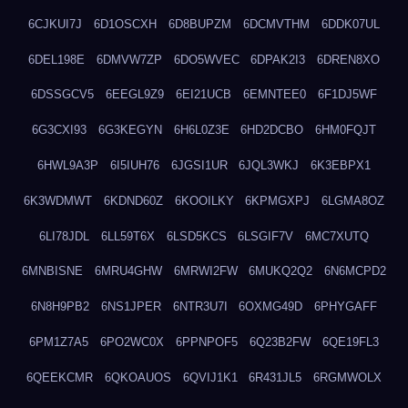
6CJKUI7J
6D1OSCXH
6D8BUPZM
6DCMVTHM
6DDK07UL
6DEL198E
6DMVW7ZP
6DO5WVEC
6DPAK2I3
6DREN8XO
6DSSGCV5
6EEGL9Z9
6EI21UCB
6EMNTEE0
6F1DJ5WF
6G3CXI93
6G3KEGYN
6H6L0Z3E
6HD2DCBO
6HM0FQJT
6HWL9A3P
6I5IUH76
6JGSI1UR
6JQL3WKJ
6K3EBPX1
6K3WDMWT
6KDND60Z
6KOOILKY
6KPMGXPJ
6LGMA8OZ
6LI78JDL
6LL59T6X
6LSD5KCS
6LSGIF7V
6MC7XUTQ
6MNBISNE
6MRU4GHW
6MRWI2FW
6MUKQ2Q2
6N6MCPD2
6N8H9PB2
6NS1JPER
6NTR3U7I
6OXMG49D
6PHYGAFF
6PM1Z7A5
6PO2WC0X
6PPNPOF5
6Q23B2FW
6QE19FL3
6QEEKCMR
6QKOAUOS
6QVIJ1K1
6R431JL5
6RGMWOLX