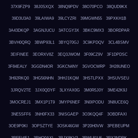
37X9FZP9
38J0SXQX
38NQ9PDV
38O70PCO
38QUD9KX
39D3U3A0
39LAIWA9
39LCYZRI
39MGWN55
39PXKH1B
3A43DKQP
3AGNJUCU
3ATCGY3X
3BKC9MX3
3BORDPAR
3BVH0QRQ
3BWP93L1
3BYQ70GJ
3C9KPDQV
3CL4BSMV
3EIFINEE
3EORXV8Z
3EQ3JWOM
3F09CZ9V
3F1DPDSC
3F84EALY
3GGDN4OR
3GKCN4NY
3GVOCWRP
3H28UNEO
3H92RKQ0
3HG56NHN
3HHJ1KQM
3HSTLPXX
3HSUVSEU
3JRQV2TE
3JX0QDYF
3LXYAX0G
3M0R5J0Y
3ME42K9J
3MOCREJ1
3MX1P1T9
3MYP6NEF
3N0IPODU
3N8UCE6Q
3NE5SFF6
3NH0FX33
3NISGAEP
3O3KQQ4F
3OBDFAXI
3OE9P0KI
3OPSZTYE
3OSK46GW
3P20H0VW
3PEBEUPM
3PFEI4E1
3PHQ0AXL
3PJX8KV3
3PWL81U6
3PX3NDPK