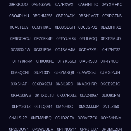
09RKK0JO
0A54G2WE
0A7RXWXI
0AG4NTTC
0AYXMFKC
0BO4RLHU
0BOHM258
0BPJ04DK
0BSHJVOT
0C9RGFN6
0CA5T1U9
0CMYI0KC
0D38QEGH
0DCJSPJ1
0DZMHHX1
0E9GCHCU
0EZ05K4R
0FFYUM84
0FLIL6GQ
0FXF2MUD
0G363XJW
0GI31E0A
0GJSAH4M
0GRH7XSL
0H17NT32
0H7Y9RRM
0H9OI0N1
0HYK5SEI
0IA5RSJ3
0IF4Y4UQ
0IM5QCNL
0IUZL33Y
0J6YMSQ9
0JAWX05J
0JMG9NJH
0JX5HAPI
0JXDX9ZM
0K8I19RD
0KA2KHRR
0KCE9EJG
0KFC83WS
0KHXDLT8
0KO7R0BZ
0LA240G7
0LIQ91PM
0LPY3G1Z
0LTLQ0B4
0M40H0CT
0MCMJJJP
0N1LZI50
0NALSI2P
0NFM8HBQ
0O1D2CFA
0O3VCZC0
0OY5HHNM
0P2UDQV4
0P3WEUER
0PHNO5Y4
0PPJIUB7
0PUMEZB4