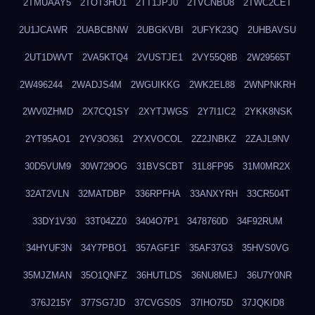
2TMUAAY5
2TOT3HO1
2TT1JPJ0
2TVCNBU8
2TWC2CET
2U1JCAWR
2UABCBNW
2UBGKVBI
2UFYK23Q
2UHBAVSU
2UT1DWVT
2VA5KTQ4
2VUSTJE1
2VY55Q8B
2W29565T
2W496244
2WADJS4M
2WGUIKKG
2WK2EL88
2WNPNKRH
2WV0ZHMD
2X7CQ1SY
2XYTJWGS
2Y7I1IC2
2YKK8NSK
2YT95AO1
2YV3O361
2YXVOCOL
2Z2JNBKZ
2ZAJL9NV
30D5VUM9
30W729OG
31BVSCBT
31L8FP95
31M0MR2X
32AT2VLN
32MATDBP
336RPFHA
33ANXYRH
33CR504T
33DY1V30
33T04ZZ0
3404O7P1
3478760D
34F92RUM
34HYUF3N
34Y7PBO1
357AGF1F
35AF37G3
35HVS0VG
35MJZMAN
35O1QNFZ
36HUTLDS
36NU8MEJ
36U7Y0NR
376J215Y
377SG7JD
37CVGS0S
37IHO75D
37JQKID8