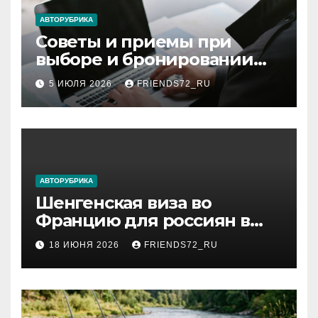
ki
АВТОРУБРИКА
Советы и приемы при
выборе и бронировании
авиабилетов
5 ИЮЛЯ 2026
FRIENDS72_RU
АВТОРУБРИКА
Шенгенская виза во
Францию для россиян в
2026 году: сроки от 3 дней
18 ИЮНЯ 2026
FRIENDS72_RU
и список необходимых
документов