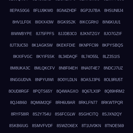
8EPAS0G6
8FLU9KW0
8GN4ZHDF
8GP2U7BA
8HSUN8J4
8HV1LF0X
8I0XX43W
8IGK9S2K
8IKCGRHJ
8IN6KUU1
8IWWBYPE
8J75FPFS
8JJDB3C0
8JKNTZGY
8JO7GZIF
8JT3UC50
8K1AGK5W
8KEKFDIE
8KNPFC99
8KPYSBQS
8KXIFVGC
8KYIF5SK
8L34DAQF
8L74O55L
8LZ3S1IS
8M8UKA3C
8MLQKCFV
8N8F04EH
8NA0T4E7
8NDCJ7UZ
8NGGUDVA
8NPYUIWI
8O0YLDLN
8OASJ3P6
8OL9RU5T
8OUD8RGF
8PQTS65Y
8Q4WAGXO
8Q67LX0P
8Q89HRM2
8QJ48I60
8QM6M2QF
8RH6U9AR
8RKLFN77
8RKWTPQR
8RYF58IR
8S2Y754U
8S6FCGLW
8SGHCITQ
8SJXN2QY
8SKB6IUG
8SMVFVDF
8SWZO6EX
8T1UV0KN
8TNOE569