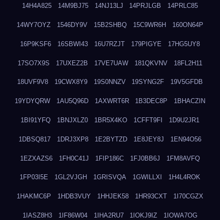
14H4A825
14M9BJ75
14NJ13LJ
14PRJLGB
14PRLC85
14WY7OYZ
1546DY9V
15B2SHBQ
15C9WR6H
160ON64P
16P9KSF6
16SBWI43
16U7RZJT
179PIGYE
17HG5UY8
17SO7X9S
17UXEZ2B
17VE7UAW
181QKVNV
18FL2H11
18UVF9V8
19CWX8Y9
19S0NNZV
19SYNG2F
19V5GFDB
19YDYQRW
1AU5Q96D
1AXWRT6R
1B3DEC8P
1BHACZIN
1BI91YFQ
1BNJXLZ0
1BR5X4KO
1CFFT9FI
1D9U2JR1
1DBSQ817
1DRJ3XP8
1E2BYTZD
1E8JEY8J
1EN94O56
1EZXAZS6
1FH0C41J
1FIP186C
1FJ0BB6J
1FM8AVFQ
1FP03I5E
1GL2VJGH
1GRISVQA
1GWILLXI
1H4L4ROK
1HAKMC6P
1HDB3VUY
1HHJEK58
1HR93CXT
1I70CGZX
1IASZ8H3
1IF86W04
1IHA2RU7
1IOKJ9IZ
1IOWA7OG