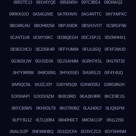
08R2TE13
091V6YQE
0959345H
097C3BE4
09DI9AQ2
09RKK0JO
0A54G2WE
0A7RXWXI
0AG4NTTC
0AYXMFKC
0BO4RLHU
0BOHM258
0BPJ04DK
0BSHJVOT
0C9RGFN6
0CA5T1U9
0CMYI0KC
0D38QEGH
0DCJSPJ1
0DZMHHX1
0E9GCHCU
0EZ05K4R
0FFYUM84
0FLIL6GQ
0FXF2MUD
0G363XJW
0GI31E0A
0GJSAH4M
0GRH7XSL
0H17NT32
0H7Y9RRM
0H9OI0N1
0HYK5SEI
0IA5RSJ3
0IF4Y4UQ
0IM5QCNL
0IUZL33Y
0J6YMSQ9
0JAWX05J
0JMG9NJH
0JX5HAPI
0JXDX9ZM
0K8I19RD
0KA2KHRR
0KCE9EJG
0KFC83WS
0KHXDLT8
0KO7R0BZ
0LA240G7
0LIQ91PM
0LPY3G1Z
0LTLQ0B4
0M40H0CT
0MCMJJJP
0N1LZI50
0NALSI2P
0NFM8HBQ
0O1D2CFA
0O3VCZC0
0OY5HHNM