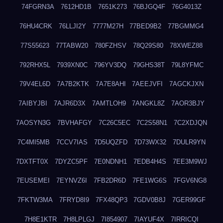
74FGRN3A
7612HD1B
7651K273
76BJGQ4F
76G4013Z
76HU4CRK
76LLJI2Y
7777M27H
77BED9B2
77BGMMG4
77S55623
77TABW20
780FZHSV
78Q29S80
78XWEZ88
792RHX5L
7939XN0C
796YV3DQ
79GHS38T
79L8YFMC
79V4EL6D
7A7B2KTK
7A7E8AHI
7AEEJVFI
7AGCKJXN
7AIBYJBI
7AJR6D3X
7AMTLOH9
7ANGKL8Z
7AOR3BJY
7AOSYN3G
7BVHAFGY
7C26C5EC
7C2S58N1
7C2XDJQN
7C4MI5MB
7CCV7IAS
7D5UQZFD
7D73WX32
7DULR9YN
7DXTFT0X
7DYZC5PF
7E0NDNH1
7EDB4H4S
7EE3M9WJ
7EUSEMEI
7EYNVZ6I
7FB2DR6D
7FE1WG6S
7FGV6NG8
7FKTW3MA
7FRYD8I9
7FX48QP3
7GDV0B8J
7GER99GF
7H8E1KTR
7H8LPLGJ
7I854907
7IAYUF4X
7IRRICQI