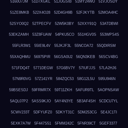
5160U7JM
51D7XGKL
51JUGSIB
51MY24WU
51VJOSDY
51ZE8MKB
522X4O28
52D4GH9B
52FJKYTB
52MOA4HC
52SYO0Q2
52TPECFV
52W5K0BY
52XXY91Q
53ATDBWI
53EKZAMH
53Z8FUAW
54PKU5CO
551HGV0S
553WPS4S
55FLR3W1
55IE9L4V
55JKJF3L
55NCOA72
55QDIRSM
55XAQHMU
56975PIR
56GSA0U2
56QN3KEB
56SCV4BG
571FDQ4T
5771DEGW
57G6BV7Y
57IUFJJS
57LA2HJ6
57N9R0VG
57Z141YR
584ZQC53
58G12L5U
595U946N
59BSESDJ
59FRMR7X
59T11ZKH
5AFUR9TL
5AOPNSAW
5AQL07P2
5ASS9KJO
5AY4N3YE
5B3AF4SH
5CDCU7YL
5CWV233T
5DFYUFZ0
5DKYT31C
5DM253CG
5E4JC1TI
5EXK7A7W
5F447S51
5FMM242C
5FNR39CT
5GEF3377