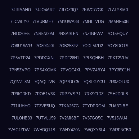
7JIRAAHO
7JJO4AR2
7JLOZ9Q7
7KWC77GK
7LALYSM0
7LCWIIY0
7LVURME7
7M1UWA38
7MHLTVDG
7MM4F50B
7NL020H5
7NS5N00M
7NSA9LFN
7NZIGFWV
7O15HQUY
7O6U1WZR
7O89DJ0L
7OB253FZ
7ODLM7D2
7OY8DOTS
7P5VTP24
7PDDGXNL
7PDF28N1
7PISQHBH
7PKT2VUV
7PN5ZVPO
7PS4XQMK
7PVQC4XL
7PVZ4BY4
7PY3EC1H
7Q1VZL8M
7QAQLLVB
7QP7DLC5
7QSLGYCU
7R0ZOLUX
7R9IGDKD
7ROB1V3K
7RPZVSPJ
7RX9CIDZ
7SH2DRLB
7T1IUHHO
7T3VE5UQ
7TKA257G
7TYDPROM
7UA3TIBE
7ULOHB33
7UTVLU59
7V2MI6BF
7V37GO5C
7V513WU4
7VACJZDW
7WHDQ1JB
7WHY4Z0N
7WQXY6L4
7WRFNCB0