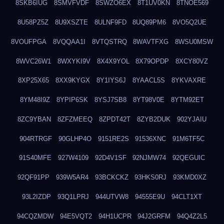
8SKB6IUG
8SMVFVDF
8SWZO6EX
8T1UV0KN
8TNOE569
8U58PZ5Z
8U9XSZTE
8ULNF9FD
8UQ89PM6
8VO5Q2UE
8VOUFPGA
8VQQAA1I
8VTQSTRQ
8WAVTFXG
8WSU0MSW
8WVC26W1
8WXYKI9V
8X4X9YOL
8X79OPDP
8XCY80VZ
8XP25X65
8XX9KYGX
8Y1IYS6J
8YAACL5S
8YKVAXRE
8YM48I9Z
8YPIP6SK
8YSJ7SB8
8YT98V0E
8YTM92ET
8ZC9YBAN
8ZFZMEEQ
8ZPDT42T
8ZYB2DUK
902YJAIU
904RTRGF
90GLHP4O
9151RE2S
91536XNC
91M6TF5C
91S40MFE
927W4109
92D4V1SF
92NJMW74
92QEGUIC
92QF91PP
939W5AR4
93BCKCKZ
93HKS0RJ
93KMD0XZ
93L2IZDP
93Q1LPRJ
944UTVW8
94555E9U
94CLT1XT
94CQZMDW
94E5VQT2
94H1UCPR
94J2GRFM
94Q4Z2L5