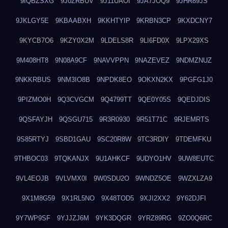
9IQBZSXG
9J0ZRBUV
9J11UAOI
9JA7JOQ9
9JHR89JS
9JKLGY5E
9KBAABXH
9KKHTYIP
9KRBN3CP
9KXDCNY7
9KYCB7O6
9KZY0X2M
9LDELS8R
9LI6FD0X
9LPX29XS
9M408HT8
9N08A9CF
9NAVVPPN
9NAZEVEZ
9NDMZNUZ
9NKKRBUS
9NM3IO8B
9NPDK8EO
9OKXN2KX
9PGFG1J0
9PIZMO0H
9Q3CVGCM
9Q4799TT
9QE0Y05S
9QEDJDIS
9QSFAYJH
9QSGU715
9R3R0930
9R51T71C
9RJEMRTS
9S85RTYJ
9SBD1GAU
9SC20R8W
9TC3RDIY
9TDEMFKU
9THBOC03
9TQKANJX
9U1AHKCF
9UDYO1HV
9UW8EUTC
9VL4EOJB
9VLVMX0I
9W0SDU2O
9WNDZ5OE
9WZXLZA9
9X1M8G59
9X1RL5NO
9X48TOD5
9XJI2XX2
9Y62DJFI
9Y7WP9SF
9YJJZJ6M
9YK3DQGR
9YRZ89RG
9ZO0Q6RC