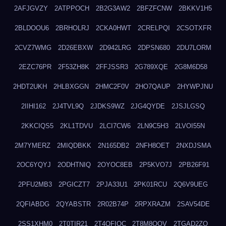
2AFJGVZY
2ATPPOCH
2B2G3AW2
2BFZFCNW
2BKKV1H5
2BLDOOU6
2BRHOLRJ
2CKA0HWT
2CRELPQI
2CSOTXFR
2CVZ7WMG
2D26EBXW
2D942LRG
2DPSN680
2DU7LORM
2EZC76PR
2F53ZH8K
2FFJSSR3
2G789XQE
2G8M6D58
2HDT2UKH
2HLBXGGN
2HMC2F0V
2HO7QAUP
2HYWPJNU
2IIHI162
2J4TVL9Q
2JDKS9WZ
2JG4QYDE
2JSJLGSQ
2KKCIQS5
2KL1TDVU
2LCI7CW6
2LN9C5H3
2LVOI55N
2M7YMERZ
2MIQDBKK
2N165DB2
2NFH8OET
2NXDJSMA
2OC6YQYJ
2ODHTNIQ
2OYOC8EB
2P5KVO7J
2PB26F91
2PFU2MB3
2PGICZT7
2PJA33U1
2PK01RCU
2Q6V9UEG
2QFIABDG
2QYABSTR
2R02B74P
2RPXRAZM
2SAV54DE
2SS1XHM0
2T0TIR21
2T4QFIOC
2T8M8OOV
2TGAD2ZO