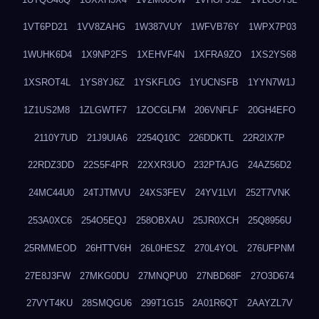
1VT6PD21
1VV8ZAHG
1W387VUY
1WFVB76Y
1WPX7P03
1WUHK6D4
1X9NP2FS
1XEHVF4N
1XFRA9ZO
1XS2YS68
1XSROT4L
1YS8YJ6Z
1YSKFL0G
1YUCNSFB
1YYN7W1J
1Z1US2M8
1ZLGWTF7
1ZOCGLFM
206VNFLF
20GH4EFO
2110Y7UD
21J9UIA6
2254Q10C
226DDKTL
22R2IX7P
22RDZ3DD
22S5F4PR
22XXR3UO
232PTAJG
24AZ56D2
24MC44U0
24TJTMVU
24XS3FEV
24YV1LVI
252T7VNK
253A0XC6
254O5EQJ
258OBXAU
25JR0XCH
25Q8956U
25RMMEOD
26HTTV6H
26L0HESZ
270L4YOL
276UFPNM
27E8J3FW
27MKG0DU
27MNQPU0
27NBD68F
27O3D674
27VYT4KU
28SMQGU6
299T1G15
2A01R6QT
2AAYZL7V