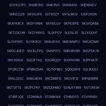
5GYKO7P3
5H18E5N3
5H4C8VII
5HANI4XK
5HER0XEV
5HNS21Z8
5IFXGJFK
5IITXOZY
5IVSLWGV
5J5FOXDN
5KAFKBC4
5KEFVRBK
5KFBILGV
5KP635PE
5KSAQAB8
5KT1DCUW
5KZYHXKG
5L1KPI2V
5L515L3S
5LCKQGH7
5LOVPA8C
5LY0K9GU
5M4U4YA3
5M8JMWFU
5MC4C6M0
5MOLUGED
5NCKLFPQ
5NI5PO7L
5NROBV9R
5NSPSK7R
5NYZ03GV
5NZ2F7XQ
5OGIRQDY
5OIXNVW6
5OPF8A7F
5PI2KCCW
5PMRZDAK
5Q7NY9BS
5QDQI5F8
5QL8UU2J
5RALQ21C
5RBG4E64
5RCDBBFD
5ROV8T2I
5RP6DWR8
5RZ72FTS
5RZPCFKF
5RZQDHMO
5SNLKYWW
5ST3XE0K
5T4RFJQE
5TDWI9U5
5TDWKNIX
5THBIEFD
5TVPRN5V