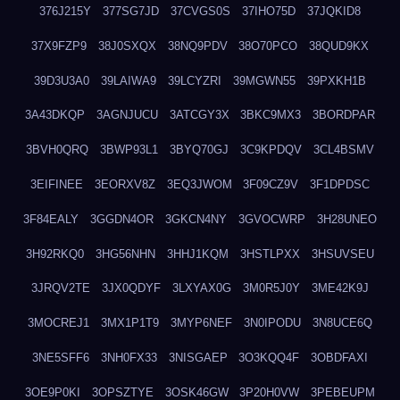
376J215Y
377SG7JD
37CVGS0S
37IHO75D
37JQKID8
37X9FZP9
38J0SXQX
38NQ9PDV
38O70PCO
38QUD9KX
39D3U3A0
39LAIWA9
39LCYZRI
39MGWN55
39PXKH1B
3A43DKQP
3AGNJUCU
3ATCGY3X
3BKC9MX3
3BORDPAR
3BVH0QRQ
3BWP93L1
3BYQ70GJ
3C9KPDQV
3CL4BSMV
3EIFINEE
3EORXV8Z
3EQ3JWOM
3F09CZ9V
3F1DPDSC
3F84EALY
3GGDN4OR
3GKCN4NY
3GVOCWRP
3H28UNEO
3H92RKQ0
3HG56NHN
3HHJ1KQM
3HSTLPXX
3HSUVSEU
3JRQV2TE
3JX0QDYF
3LXYAX0G
3M0R5J0Y
3ME42K9J
3MOCREJ1
3MX1P1T9
3MYP6NEF
3N0IPODU
3N8UCE6Q
3NE5SFF6
3NH0FX33
3NISGAEP
3O3KQQ4F
3OBDFAXI
3OE9P0KI
3OPSZTYE
3OSK46GW
3P20H0VW
3PEBEUPM