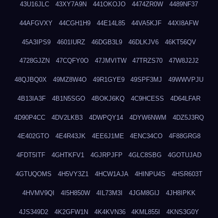
43U16JLC
43XY7A9N
441OKOJO
4474ZR0W
4489NF37
44AFGVXY
44CGH1H9
44E14L85
44VA5KJF
44XI8AFW
45A3IPS9
4601IURZ
46DGB3L9
46DLKJV6
46KT56QV
4728GJZN
47CQFY0O
47JMVITW
47TRZS70
47W8J2J2
48QJBQ0X
49MZ8W4O
49R1GYE9
49SPF3MJ
49WWVPJU
4B13IA3F
4B1N5SGO
4BOKJ6KQ
4C9HCESS
4D64LFAR
4D90P4CC
4DV2LKB3
4DWPQY14
4DYW6NWM
4DZ5J3RQ
4E402GTO
4E4R43JK
4EE6J1ME
4ENC34CO
4F88GRG8
4FDT5ITF
4GHTKFV1
4GJRPJFP
4GLC8SBG
4GOTUJAD
4GTUQOMS
4H5VY3Z1
4HCW1AJA
4HINPU4S
4HSR603T
4HVMV9QI
4I5H850W
4IL73M3I
4JGM8GIJ
4JH8IPKK
4JS349D2
4K2GFW1N
4K4KVN36
4KML855I
4KNS3G0Y