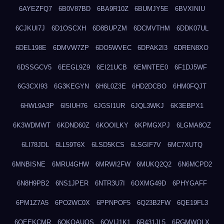
6AYEZFQ7
6B0V87BD
6BA9R10Z
6BUMJY5E
6BVXINIU
6CJKUI7J
6D1OSCXH
6D8BUPZM
6DCMVTHM
6DDK07UL
6DEL198E
6DMVW7ZP
6DO5WVEC
6DPAK2I3
6DREN8XO
6DSSGCV5
6EEGL9Z9
6EI21UCB
6EMNTEE0
6F1DJ5WF
6G3CXI93
6G3KEGYN
6H6L0Z3E
6HD2DCBO
6HM0FQJT
6HWL9A3P
6I5IUH76
6JGSI1UR
6JQL3WKJ
6K3EBPX1
6K3WDMWT
6KDND60Z
6KOOILKY
6KPMGXPJ
6LGMA8OZ
6LI78JDL
6LL59T6X
6LSD5KCS
6LSGIF7V
6MC7XUTQ
6MNBISNE
6MRU4GHW
6MRWI2FW
6MUKQ2Q2
6N6MCPD2
6N8H9PB2
6NS1JPER
6NTR3U7I
6OXMG49D
6PHYGAFF
6PM1Z7A5
6PO2WC0X
6PPNPOF5
6Q23B2FW
6QE19FL3
6QEEKCMR
6QKOAUOS
6QVIJ1K1
6R431JL5
6RGMWOLX