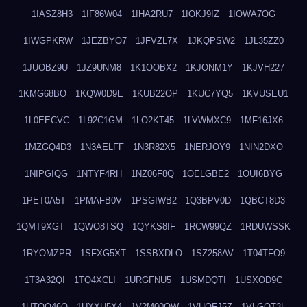
1IASZ8H3
1IF86W04
1IHA2RU7
1IOKJ9IZ
1IOWA7OG
1IWGPKRW
1JEZBYO7
1JFVZL7X
1JKQPSW2
1JL35ZZ0
1JUOBZ9U
1JZ9UNM8
1K1OOBX2
1KJONM1Y
1KJVH227
1KMG68BO
1KQW0D9E
1KUB22OP
1KUC7YQ5
1KVUSEU1
1L0EECVC
1L92C1GM
1LO2KT45
1LVWMXC9
1MF16JX6
1MZGQ4D3
1N3AELFF
1N3R82X5
1NERJOY9
1NIN2DXO
1NIPGIQG
1NTYF4RH
1NZ06F8Q
1OELGBE2
1OUI6BYG
1PET0A5T
1PMAFB0V
1PSGIWB2
1Q3BPV0D
1QBCT8D3
1QMT9XGT
1QWO8TSQ
1QYKS8IF
1RCW99QZ
1RDUWSSK
1RYOMZPR
1SFXG5XT
1SSBXDLO
1SZ258AV
1T04TFO9
1T3A32QI
1TQ4XCLI
1URGFNU5
1USMDQTI
1USXOD9C
1UTQO46Q
1UXXH5X4
1V2M00OW
1VHOFJ5Z
1VLGOT3L