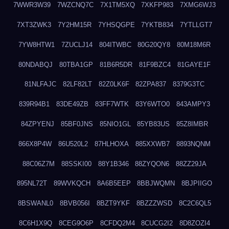
7WWR3W39
7WZCNQ7C
7X1TM5XQ
7XKFP983
7XMG6WJ3
7XT3ZWK3
7Y2HM15R
7YHSQGPE
7YKTB834
7YTLLGT7
7YW8HTW1
7ZUCLJ14
804ITWBC
80G20QY8
80M18M6R
80NDABQJ
80TBA1GP
81B6R5DR
81F9BZC4
81GAYE1F
81NLFAJC
82LF82LT
82Z0LK6F
82ZPA837
8379G3TC
839R94B1
83DE49ZB
83FF7WTK
83Y6WTO0
843AMPY3
84ZPYENJ
85BF0JNS
85NIO1GL
85YB83US
85Z8IMBR
866X8P4W
86U520L2
87HLHOXA
885XXWB7
8893NQNM
88C06Z7M
88SSKI00
88Y1B346
88ZYQON6
88ZZ29JA
895NL72T
89WVKQCH
8A6B5EEP
8BBJWQMN
8BJPIIGO
8BSWANL0
8BVB056I
8BZT9YKF
8BZZZWSD
8C2C6QL5
8C6H1X9Q
8CEG9O6P
8CFDQ2M4
8CUCG2I2
8D8ZOZI4