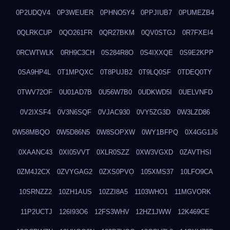
0P2UDQV4
0P3WEUER
0PHNO5Y4
0PPJIUB7
0PUMEZB4
0QLRKCUP
0QO261FR
0QR27BKM
0QV0STGJ
0R7FXEI4
0RCWTWLK
0RH9C3CH
0S284R8O
0S4IXXQE
0S9E2KPP
0SA9HP4L
0T1MPQXC
0T8PUJB2
0T9LQ0SF
0TDEQ0TY
0TWV72OF
0U01AD7B
0U56W7B0
0UDKWD5I
0UELVNFD
0V2IXSF4
0V3N6SQF
0VJAC930
0VY5ZG3D
0W3LZD86
0W58MBQO
0W5D86N5
0W8SOPXW
0WY1BFPQ
0X4GG1J6
0XAANC43
0XI05VVT
0XLR0SZZ
0XW3VGXD
0ZAVTHSI
0ZM4J2CX
0ZVYGAG2
0ZXS0PVO
105XMS37
10LFO9CA
10SRNZZ2
10ZH1AUS
10ZZI8A5
1103WHO1
11MGVORK
11P2UCTJ
126I93O6
12FS3WHV
12HZ1JWW
12K469CE