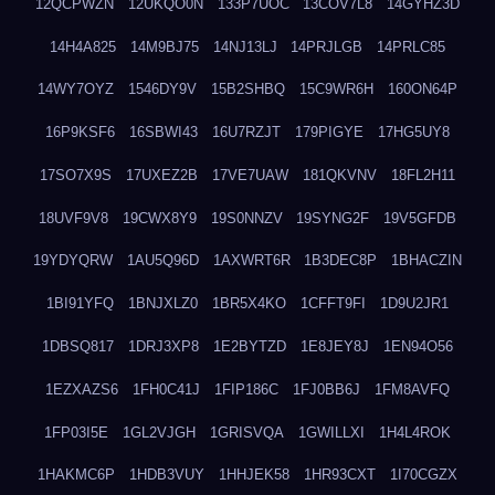
12QCPWZN
12UKQO0N
133P7UOC
13COV7L8
14GYHZ3D
14H4A825
14M9BJ75
14NJ13LJ
14PRJLGB
14PRLC85
14WY7OYZ
1546DY9V
15B2SHBQ
15C9WR6H
160ON64P
16P9KSF6
16SBWI43
16U7RZJT
179PIGYE
17HG5UY8
17SO7X9S
17UXEZ2B
17VE7UAW
181QKVNV
18FL2H11
18UVF9V8
19CWX8Y9
19S0NNZV
19SYNG2F
19V5GFDB
19YDYQRW
1AU5Q96D
1AXWRT6R
1B3DEC8P
1BHACZIN
1BI91YFQ
1BNJXLZ0
1BR5X4KO
1CFFT9FI
1D9U2JR1
1DBSQ817
1DRJ3XP8
1E2BYTZD
1E8JEY8J
1EN94O56
1EZXAZS6
1FH0C41J
1FIP186C
1FJ0BB6J
1FM8AVFQ
1FP03I5E
1GL2VJGH
1GRISVQA
1GWILLXI
1H4L4ROK
1HAKMC6P
1HDB3VUY
1HHJEK58
1HR93CXT
1I70CGZX