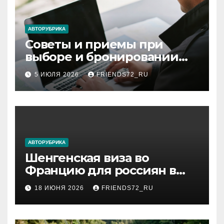
АВТОРУБРИКА
Советы и приемы при
выборе и бронировании
авиабилетов
5 ИЮЛЯ 2026
FRIENDS72_RU
АВТОРУБРИКА
Шенгенская виза во
Францию для россиян в
2026 году: сроки от 3 дней
18 ИЮНЯ 2026
FRIENDS72_RU
и список необходимых
документов