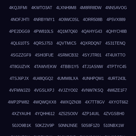
4KQJIFMI
4KWTO3AT
4LXNH9M8
4M8RR8DW
4NNSAVOG
4NOFJHTI
4NRBYMY1
4O9WC0SL
4ORR508B
4P5VX889
4PE2DGG9
4PW810LS
4Q1M7Q60
4QAHYG43
4QHYCH8B
4QL610TS
4QRSJ753
4QVTMIC5
4QXRDQN7
4S31TENQ
4SGZZGF9
4SHI3FUE
4SRMCB32
4SYJTR01
4T4UXTTO
4T8GUZVK
4TAWVEKW
4TBBI1Y5
4TJ1ASNW
4TPTYC45
4TSJ6PJX
4U48QGQ2
4UMM8LXA
4UNHPQM1
4URT243L
4VFMWJZ0
4VGSLXPJ
4VJZYO02
4VNW7KSQ
4W6ZE1F7
4WP2PW82
4WQWQXX8
4WXQZN38
4X7TT8GV
4XYOT662
4XZYAUHI
4YQHH612
4Z52SO0V
4ZP14UIL
4ZVGSBH0
50JO9B1K
50KZ2V9P
50NNJN5E
50S8F1Z0
510NBX1W