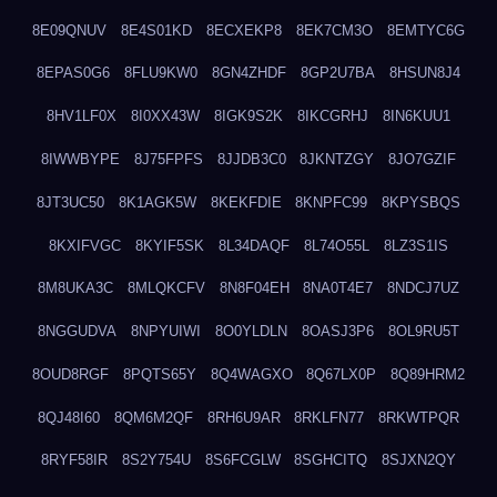
8E09QNUV
8E4S01KD
8ECXEKP8
8EK7CM3O
8EMTYC6G
8EPAS0G6
8FLU9KW0
8GN4ZHDF
8GP2U7BA
8HSUN8J4
8HV1LF0X
8I0XX43W
8IGK9S2K
8IKCGRHJ
8IN6KUU1
8IWWBYPE
8J75FPFS
8JJDB3C0
8JKNTZGY
8JO7GZIF
8JT3UC50
8K1AGK5W
8KEKFDIE
8KNPFC99
8KPYSBQS
8KXIFVGC
8KYIF5SK
8L34DAQF
8L74O55L
8LZ3S1IS
8M8UKA3C
8MLQKCFV
8N8F04EH
8NA0T4E7
8NDCJ7UZ
8NGGUDVA
8NPYUIWI
8O0YLDLN
8OASJ3P6
8OL9RU5T
8OUD8RGF
8PQTS65Y
8Q4WAGXO
8Q67LX0P
8Q89HRM2
8QJ48I60
8QM6M2QF
8RH6U9AR
8RKLFN77
8RKWTPQR
8RYF58IR
8S2Y754U
8S6FCGLW
8SGHCITQ
8SJXN2QY