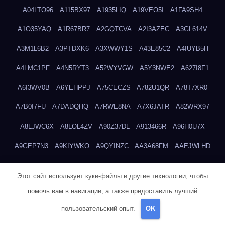
A04LTO96
A115BX97
A1935LIQ
A19VEO5I
A1FA9SH4
A1O35YAQ
A1R67BR7
A2GQTCVA
A2I3AZEC
A3GL614V
A3M1L6B2
A3PTDXK6
A3XWWY1S
A43E85C2
A4IUYB5H
A4LMC1PF
A4N5RYT3
A52WYVGW
A5Y3NWE2
A627I8F1
A6I3WV0B
A6YEHPPJ
A75CECZS
A782U1QR
A78T7XR0
A7B0I7FU
A7DADQHQ
A7RWE8NA
A7X6JATR
A82WRX97
A8LJWC6X
A8LOL4ZV
A90Z37DL
A913466R
A96H0U7X
A9GEP7N3
A9KIYWKO
A9QYINZC
AA3A68FM
AAEJWLHD
AAEZRZ0I
AAO3NKXF
AAVKTCB4
AB6S6UZH
ABAP8R3B
Этот сайт использует куки-файлы и другие технологии, чтобы
ABDXH3XG
ABQR9326
ABWKZCNH
AC2GYKWG
AC768CHK
помочь вам в навигации, а также предоставить лучший
ACUPC2X8
ACXX236G
ADMVWTS8
ADOE3V3Y
ADQOJYQO
пользовательский опыт.
OK
AE2PW74I
AE5LNXK5
AF0P5V8L
AF6N078R
AFF8EG9L