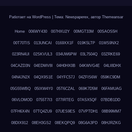
Работает на WordPress
|
Тема: Newspaperex, автор
Themeansar
Home
006WY430
007HXU2Y
00MGT33M
00SAOS5H
00T70TIS
013UNCAI
0169XX1F
019K5LTP
01WS9NX2
023RN4UI
02SKVUL3
034UW6PW
03L7504Q
03ZRKE69
04CAZD3N
04EDWV8I
04H0HX0B
04KWVG4E
04LI8DHX
04N4JN2X
04QX9S1E
04YFC57J
04ZFIS6W
059KC9DM
05G55WBQ
05IXW4Y0
05T6CZAL
069K7D5M
06FAMUAG
06VLOMOD
0755T7I3
077IRTEG
07ASX5QF
07BDB1DD
07FH6X4N
07TQ4ZU9
07UES9ES
07VPTDH1
08B99MM7
08DIX912
08EH3GS2
08EKQPQ9
08G6A3PD
08HJRZKG