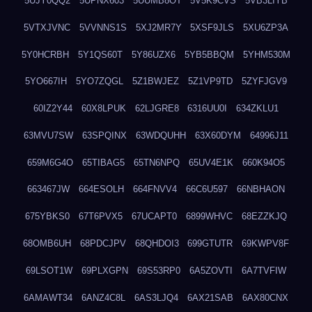
5UJY0QQ2
5UPNX603
5UUMB8OT
5V5K9CVS
5VB3LIYB
5VTXJVNC
5VVNNS1S
5XJ2MR7Y
5XSF9JLS
5XU6ZP3A
5Y0HCRBH
5Y1QS60T
5Y86UZX6
5YB5BBQM
5YHM530M
5YO667IH
5YO7ZQGL
5Z1BWJEZ
5Z1VP9TD
5ZYFJGV9
60IZ2Y44
60X8LPUK
62LJGRE8
6316UU0I
634ZKLU1
63MVU7SW
63SPQINX
63WDQUHH
63X60DYM
64996J11
659M6G4O
65TIBAG5
65TN6NPQ
65UV4E1K
660K94O5
663467JW
664ESOLH
664FNVV4
66C6U597
66NBHAON
675YBKS0
67T6PVX5
67UCAPT0
6899WHVC
68EZZKJQ
68OMB6UH
68PDCJPV
68QHDOI3
699GTUTR
69KWPV8F
69LSOT1W
69PLXGPN
69S53RP0
6A5ZOVTI
6A7TVFIW
6AMAWT34
6ANZ4C8L
6AS3LJQ4
6AX21SAB
6AX80CNX