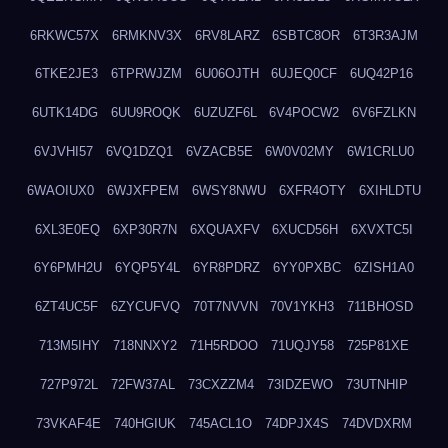
6RKWC57X
6RMKNV3X
6RV8LARZ
6SBTC8OR
6T3R3AJM
6TKE2JE3
6TPRWJZM
6U06OJTH
6UJEQ0CF
6UQ42P16
6UTK14DG
6UU9ROQK
6UZUZF6L
6V4POCW2
6V6FZLKN
6VJVHI57
6VQ1DZQ1
6VZACB5E
6W0V02MY
6W1CRLU0
6WAOIUX0
6WJXFPEM
6WSY8NWU
6XFR4OTY
6XIHLDTU
6XL3E0EQ
6XP30R7N
6XQUAXFV
6XUCD56H
6XVXTC5I
6Y6PMH2U
6YQP5Y4L
6YR8PDRZ
6YY0PXBC
6ZISH1A0
6ZT4UC5F
6ZYCUFVQ
70T7NVVN
70V1YKH3
711BHOSD
713M5IHY
718NNXY2
71H5RDOO
71UQJY58
725P81XE
727P972L
72FW37AL
73CXZZM4
73IDZEWO
73UTNHIP
73VKAF4E
740HGIUK
745ACL1O
74DPJX4S
74DVDXRM