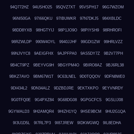
94Q772HZ
94USHO25
95QVZ7XT
95VSPH17
96G7WZOM
96NI50GA
97I66QKU
97IBUWKR
97N7DKJ5
984XBLDC
98DD8YXB
98HGTYIJ
98P1JO9O
98PIYSH9
98RHROFI
98RZWLDP
990W4OYL
9940JJHF
99GDI1ZW
99HRLVZZ
99NJVYC8
9AEIGFHX
9AJPFPA0
9AS5DY7Z
9B2V77PH
9B4CT9PZ
9BEYVG9H
9BGYPM4O
9BIRO8AZ
9BJ6RL38
9BKZ7AVO
9BM67W1T
9C63LNEL
9D0TQQOV
9DFN8WE0
9DI434L2
9DN34ALZ
9DZBDJRE
9EKTXKPO
9EYVNRDY
9G0TFQ0E
9G4PXZ84
9G68DG08
9GPGCFCS
9GSLIJ08
9GYWALD3
9H2AMQR4
9HIZH1YQ
9HSE9BCM
9HU2G1QA
9I3U1D5L
9I7RL7P3
9I87JREW
9IDKWGWQ
9IL8EDHA