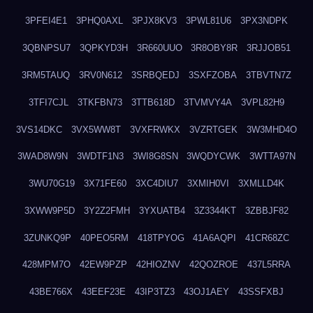
3PFEI4E1
3PHQ0AXL
3PJX8KV3
3PWL81U6
3PX3NDPK
3QBNPSU7
3QPKYD3H
3R660UUO
3R8OBY8R
3RJJOB51
3RM5TAUQ
3RV0N612
3SRBQEDJ
3SXFZOBA
3TBVTN7Z
3TFI7CJL
3TKFBN73
3TTB618D
3TVMVY4A
3VPL82H9
3VS14DKC
3VX5WW8T
3VXFRWKX
3VZRTGEK
3W3MHD4O
3WAD8W9N
3WDTF1N3
3WI8G8SN
3WQDYCWK
3WTTA97N
3WU70G19
3X71FE60
3XC4DIU7
3XMIH0VI
3XMLLD4K
3XWW9P5D
3Y2Z2FMH
3YXUATB4
3Z3344KT
3ZBBJF82
3ZUNKQ9P
40PEO5RM
418TPYOG
41A6AQPI
41CR68ZC
428MPM7O
42EW9PZP
42HIOZNV
42QOZROE
437L5RRA
43BE766X
43EEF23E
43IP3TZ3
43OJ1AEY
43SSFXBJ