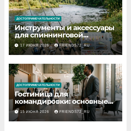
ДОСТОПРИМЕЧАТЕЛЬНОСТИ
Инструменты и аксессуары
для спиннинговой
рыбалки: назначение и
17 ИЮНЯ 2026
FRIENDS72_RU
типы
ДОСТОПРИМЕЧАТЕЛЬНОСТИ
Гостиница для
командировки: основные
критерии выбора
15 ИЮНЯ 2026
FRIENDS72_RU