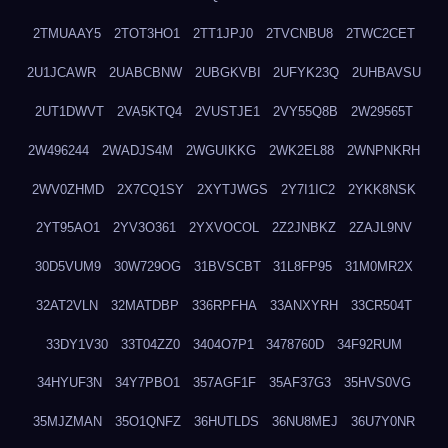
2TMUAAY5
2TOT3HO1
2TT1JPJ0
2TVCNBU8
2TWC2CET
2U1JCAWR
2UABCBNW
2UBGKVBI
2UFYK23Q
2UHBAVSU
2UT1DWVT
2VA5KTQ4
2VUSTJE1
2VY55Q8B
2W29565T
2W496244
2WADJS4M
2WGUIKKG
2WK2EL88
2WNPNKRH
2WV0ZHMD
2X7CQ1SY
2XYTJWGS
2Y7I1IC2
2YKK8NSK
2YT95AO1
2YV3O361
2YXVOCOL
2Z2JNBKZ
2ZAJL9NV
30D5VUM9
30W729OG
31BVSCBT
31L8FP95
31M0MR2X
32AT2VLN
32MATDBP
336RPFHA
33ANXYRH
33CR504T
33DY1V30
33T04ZZ0
3404O7P1
3478760D
34F92RUM
34HYUF3N
34Y7PBO1
357AGF1F
35AF37G3
35HVS0VG
35MJZMAN
35O1QNFZ
36HUTLDS
36NU8MEJ
36U7Y0NR