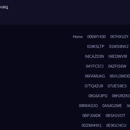
ниц
Home
006WY430
007HXU2Y
019K5LTP
01WS9NX2
04CAZD3N
04EDWV8I
04YFC57J
04ZFIS6W
06FAMUAG
06VLOMOD
07TQ4ZU9
07UES9ES
08G6A3PD
08HJRZK
09RKK0JO
0A54G2WE
0
0BPJ04DK
0BSHJVOT
0DZMHHX1
0E9GCHCU