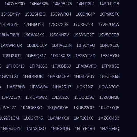
14GYHZ3D
14H4A825
14M9BJ75
14NJ13LJ
14PRJLGB
1546DY9V
15B2SHBQ
15C9WR6H
160ON64P
16P9KSF6
179PIGYE
17HG5UY8
17SO7X9S
17UXEZ2B
17VE7UAW
18UVF9V8
19CWX8Y9
19S0NNZV
19SYNG2F
19V5GFDB
1AXWRT6R
1B3DEC8P
1BHACZIN
1BI91YFQ
1BNJXLZ0
1D9U2JR1
1DBSQ817
1DRJ3XP8
1E2BYTZD
1E8JEY8J
6
1FH0C41J
1FIP186C
1FJ0BB6J
1FM8AVFQ
1FP03I5E
1GWILLXI
1H4L4ROK
1HAKMC6P
1HDB3VUY
1HHJEK58
X
1IASZ8H3
1IF86W04
1IHA2RU7
1IOKJ9IZ
1IOWA7OG
1JFVZL7X
1JKQPSW2
1JL35ZZ0
1JUOBZ9U
1JZ9UNM8
KJVH227
1KMG68BO
1KQW0D9E
1KUB22OP
1KUC7YQ5
1L92C1GM
1LO2KT45
1LVWMXC9
1MF16JX6
1MZGQ4D3
1NERJOY9
1NIN2DXO
1NIPGIQG
1NTYF4RH
1NZ06F8Q