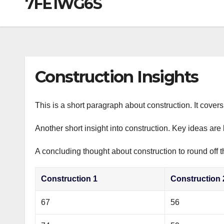
7FE1WG6S
р
a
i
A
а
m
k
p
в
i
p
и
т
Construction Insights
ь
This is a short paragraph about construction. It cover
Another short insight into construction. Key ideas are 
A concluding thought about construction to round off t
Construction 1
Construction 
67
56