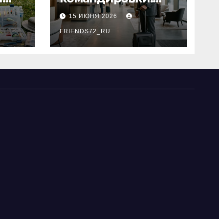
основные
15 ИЮНЯ 2026
критерии выбора
типы
FRIENDS72_RU