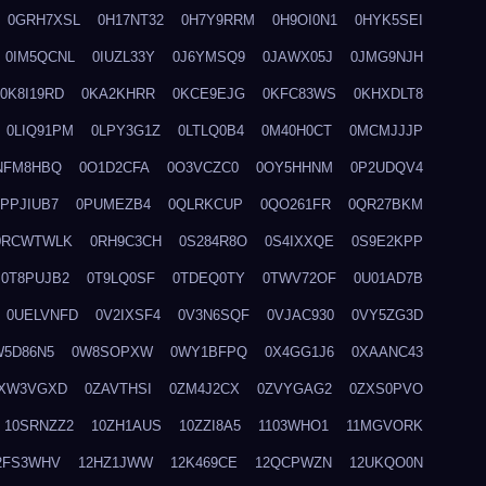
0GRH7XSL
0H17NT32
0H7Y9RRM
0H9OI0N1
0HYK5SEI
0IM5QCNL
0IUZL33Y
0J6YMSQ9
0JAWX05J
0JMG9NJH
0K8I19RD
0KA2KHRR
0KCE9EJG
0KFC83WS
0KHXDLT8
0LIQ91PM
0LPY3G1Z
0LTLQ0B4
0M40H0CT
0MCMJJJP
NFM8HBQ
0O1D2CFA
0O3VCZC0
0OY5HHNM
0P2UDQV4
0PPJIUB7
0PUMEZB4
0QLRKCUP
0QO261FR
0QR27BKM
0RCWTWLK
0RH9C3CH
0S284R8O
0S4IXXQE
0S9E2KPP
0T8PUJB2
0T9LQ0SF
0TDEQ0TY
0TWV72OF
0U01AD7B
0UELVNFD
0V2IXSF4
0V3N6SQF
0VJAC930
0VY5ZG3D
W5D86N5
0W8SOPXW
0WY1BFPQ
0X4GG1J6
0XAANC43
XW3VGXD
0ZAVTHSI
0ZM4J2CX
0ZVYGAG2
0ZXS0PVO
10SRNZZ2
10ZH1AUS
10ZZI8A5
1103WHO1
11MGVORK
2FS3WHV
12HZ1JWW
12K469CE
12QCPWZN
12UKQO0N