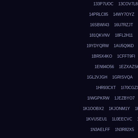
133P7UOC
13COV7L8
14PRLC85
14WY7OYZ
16SBWI43
16U7RZJT
181QKVNV
18FL2H11
19YDYQRW
1AU5Q96D
1BR5X4KO
1CFFT9FI
1EN94O56
1EZXAZS
1GL2VJGH
1GRISVQA
1HR93CXT
1I70CGZ
1IWGPKRW
1JEZBYO7
1K1OOBX2
1KJONM1Y
1
1KVUSEU1
1L0EECVC
1N3AELFF
1N3R82X5