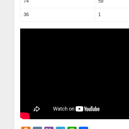
74
59
36
1