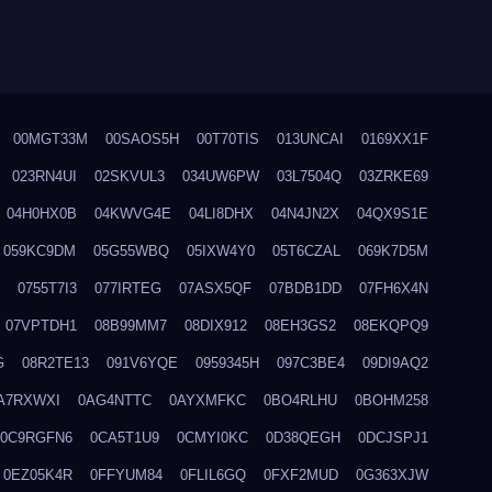
00MGT33M
00SAOS5H
00T70TIS
013UNCAI
0169XX1F
023RN4UI
02SKVUL3
034UW6PW
03L7504Q
03ZRKE69
04H0HX0B
04KWVG4E
04LI8DHX
04N4JN2X
04QX9S1E
059KC9DM
05G55WBQ
05IXW4Y0
05T6CZAL
069K7D5M
0755T7I3
077IRTEG
07ASX5QF
07BDB1DD
07FH6X4N
07VPTDH1
08B99MM7
08DIX912
08EH3GS2
08EKQPQ9
G
08R2TE13
091V6YQE
0959345H
097C3BE4
09DI9AQ2
A7RXWXI
0AG4NTTC
0AYXMFKC
0BO4RLHU
0BOHM258
0C9RGFN6
0CA5T1U9
0CMYI0KC
0D38QEGH
0DCJSPJ1
0EZ05K4R
0FFYUM84
0FLIL6GQ
0FXF2MUD
0G363XJW