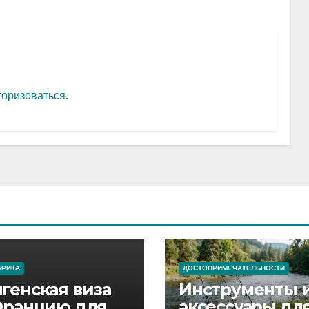
торизоваться
.
БРИКА
ДОСТОПРИМЕЧАТЕЛЬНОСТИ
генская виза
Инструменты 
Францию для
аксессуары дл