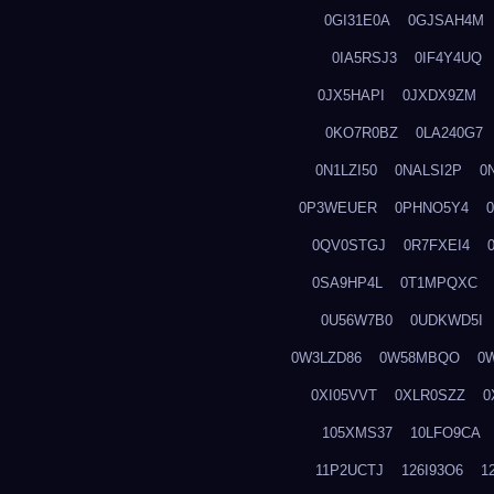
0GI31E0A
0GJSAH4M
0IA5RSJ3
0IF4Y4UQ
0JX5HAPI
0JXDX9ZM
0KO7R0BZ
0LA240G7
0N1LZI50
0NALSI2P
0
0P3WEUER
0PHNO5Y4
0QV0STGJ
0R7FXEI4
0SA9HP4L
0T1MPQXC
0U56W7B0
0UDKWD5I
0W3LZD86
0W58MBQO
0
0XI05VVT
0XLR0SZZ
0
105XMS37
10LFO9CA
11P2UCTJ
126I93O6
1