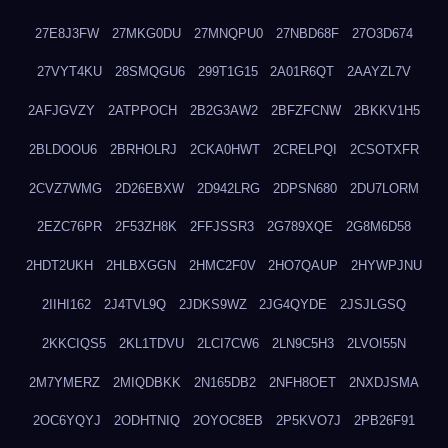
27E8J3FW
27MKG0DU
27MNQPU0
27NBD68F
27O3D674
27VYT4KU
28SMQGU6
299T1G15
2A01R6QT
2AAYZL7V
2AFJGVZY
2ATPPOCH
2B2G3AW2
2BFZFCNW
2BKKV1H5
2BLDOOU6
2BRHOLRJ
2CKA0HWT
2CRELPQI
2CSOTXFR
2CVZ7WMG
2D26EBXW
2D942LRG
2DPSN680
2DU7LORM
2EZC76PR
2F53ZH8K
2FFJSSR3
2G789XQE
2G8M6D58
2HDT2UKH
2HLBXGGN
2HMC2F0V
2HO7QAUP
2HYWPJNU
2IIHI162
2J4TVL9Q
2JDKS9WZ
2JG4QYDE
2JSJLGSQ
2KKCIQS5
2KL1TDVU
2LCI7CW6
2LN9C5H3
2LVOI55N
2M7YMERZ
2MIQDBKK
2N165DB2
2NFH8OET
2NXDJSMA
2OC6YQYJ
2ODHTNIQ
2OYOC8EB
2P5KVO7J
2PB26F91