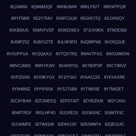
8QJ48I60
8QM6M2QF
8RH6U9AR
8RKLFN77
8RKWTPQR
8RYF58IR
8S2Y754U
8S6FCGLW
8SGHCITQ
8SJXN2QY
8SKB6IUG
8SMVFVDF
8SWZO6EX
8T1UV0KN
8TNOE569
8U58PZ5Z
8U9XSZTE
8ULNF9FD
8UQ89PM6
8VO5Q2UE
8VOUFPGA
8VQQAA1I
8VTQSTRQ
8WAVTFXG
8WSU0MSW
8WVC26W1
8WXYKI9V
8X4X9YOL
8X79OPDP
8XCY80VZ
8XP25X65
8XX9KYGX
8Y1IYS6J
8YAACL5S
8YKVAXRE
8YM48I9Z
8YPIP6SK
8YSJ7SB8
8YT98V0E
8YTM92ET
8ZC9YBAN
8ZFZMEEQ
8ZPDT42T
8ZYB2DUK
902YJAIU
904RTRGF
90GLHP4O
9151RE2S
91536XNC
91M6TF5C
91S40MFE
927W4109
92D4V1SF
92NJMW74
92QEGUIC