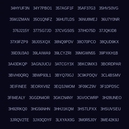
34HYUF3N
34Y7PBO1
357AGF1F
35AF37G3
35HVS0VG
35MJZMAN
35O1QNFZ
36HUTLDS
36NU8MEJ
36U7Y0NR
376J215Y
377SG7JD
37CVGS0S
37IHO75D
37JQKID8
37X9FZP9
38J0SXQX
38NQ9PDV
38O70PCO
38QUD9KX
39D3U3A0
39LAIWA9
39LCYZRI
39MGWN55
39PXKH1B
3A43DKQP
3AGNJUCU
3ATCGY3X
3BKC9MX3
3BORDPAR
3BVH0QRQ
3BWP93L1
3BYQ70GJ
3C9KPDQV
3CL4BSMV
3EIFINEE
3EORXV8Z
3EQ3JWOM
3F09CZ9V
3F1DPDSC
3F84EALY
3GGDN4OR
3GKCN4NY
3GVOCWRP
3H28UNEO
3H92RKQ0
3HG56NHN
3HHJ1KQM
3HSTLPXX
3HSUVSEU
3JRQV2TE
3JX0QDYF
3LXYAX0G
3M0R5J0Y
3ME42K9J