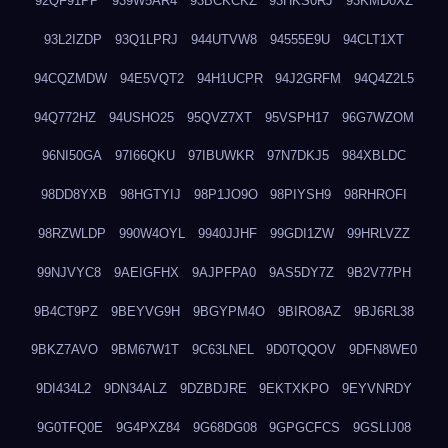
92QF91PP
939W5AR4
93BCKCKZ
93HKS0RJ
93KMD0XZ
93L2IZDP
93Q1LPRJ
944UTVW8
94555E9U
94CLT1XT
94CQZMDW
94E5VQT2
94H1UCPR
94J2GRFM
94Q4Z2L5
94Q772HZ
94USHO25
95QVZ7XT
95VSPH17
96G7WZOM
96NI50GA
97I66QKU
97IBUWKR
97N7DKJ5
984XBLDC
98DD8YXB
98HGTYIJ
98P1JO9O
98PIYSH9
98RHROFI
98RZWLDP
990W4OYL
9940JJHF
99GDI1ZW
99HRLVZZ
99NJVYC8
9AEIGFHX
9AJPFPA0
9AS5DY7Z
9B2V77PH
9B4CT9PZ
9BEYVG9H
9BGYPM4O
9BIRO8AZ
9BJ6RL38
9BKZ7AVO
9BM67W1T
9C63LNEL
9D0TQQOV
9DFN8WE0
9DI434L2
9DN34ALZ
9DZBDJRE
9EKTXKPO
9EYVNRDY
9G0TFQ0E
9G4PXZ84
9G68DG08
9GPGCFCS
9GSLIJ08