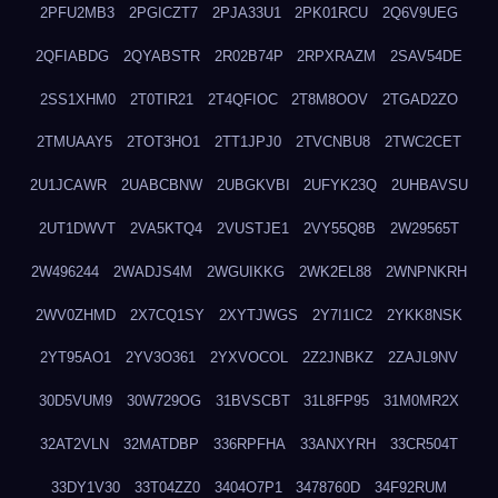
2PFU2MB3
2PGICZT7
2PJA33U1
2PK01RCU
2Q6V9UEG
2QFIABDG
2QYABSTR
2R02B74P
2RPXRAZM
2SAV54DE
2SS1XHM0
2T0TIR21
2T4QFIOC
2T8M8OOV
2TGAD2ZO
2TMUAAY5
2TOT3HO1
2TT1JPJ0
2TVCNBU8
2TWC2CET
2U1JCAWR
2UABCBNW
2UBGKVBI
2UFYK23Q
2UHBAVSU
2UT1DWVT
2VA5KTQ4
2VUSTJE1
2VY55Q8B
2W29565T
2W496244
2WADJS4M
2WGUIKKG
2WK2EL88
2WNPNKRH
2WV0ZHMD
2X7CQ1SY
2XYTJWGS
2Y7I1IC2
2YKK8NSK
2YT95AO1
2YV3O361
2YXVOCOL
2Z2JNBKZ
2ZAJL9NV
30D5VUM9
30W729OG
31BVSCBT
31L8FP95
31M0MR2X
32AT2VLN
32MATDBP
336RPFHA
33ANXYRH
33CR504T
33DY1V30
33T04ZZ0
3404O7P1
3478760D
34F92RUM