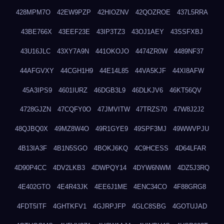
428MPM7O
42EW9PZP
42HIOZNV
42QOZROE
437L5RRA
43BE766X
43EEF23E
43IP3TZ3
43OJ1AEY
43SSFXBJ
43U16JLC
43XY7A9N
441OKOJO
4474ZR0W
4489NF37
44AFGVXY
44CGH1H9
44E14L85
44VA5KJF
44XI8AFW
45A3IPS9
4601IURZ
46DGB3L9
46DLKJV6
46KT56QV
4728GJZN
47CQFY0O
47JMVITW
47TRZS70
47W8J2J2
48QJBQ0X
49MZ8W4O
49R1GYE9
49SPF3MJ
49WWVPJU
4B13IA3F
4B1N5SGO
4BOKJ6KQ
4C9HCESS
4D64LFAR
4D90P4CC
4DV2LKB3
4DWPQY14
4DYW6NWM
4DZ5J3RQ
4E402GTO
4E4R43JK
4EE6J1ME
4ENC34CO
4F88GRG8
4FDT5ITF
4GHTKFV1
4GJRPJFP
4GLC8SBG
4GOTUJAD