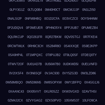
0KFC83WS
0KHXDLT8
0KO7R0BZ
0LA240G7
0LIQ91PM
0LPY3G1Z
0LTLQ0B4
0M40H0CT
0MCMJJJP
0N1LZI50
0NALSI2P
0NFM8HBQ
0O1D2CFA
0O3VCZC0
0OY5HHNM
0P2UDQV4
0P3WEUER
0PHNO5Y4
0PPJIUB7
0PUMEZB4
0QLRKCUP
0QO261FR
0QR27BKM
0QV0STGJ
0R7FXEI4
0RCWTWLK
0RH9C3CH
0S284R8O
0S4IXXQE
0S9E2KPP
0SA9HP4L
0T1MPQXC
0T8PUJB2
0T9LQ0SF
0TDEQ0TY
0TWV72OF
0U01AD7B
0U56W7B0
0UDKWD5I
0UELVNFD
0V2IXSF4
0V3N6SQF
0VJAC930
0VY5ZG3D
0W3LZD86
0W58MBQO
0W5D86N5
0W8SOPXW
0WY1BFPQ
0X4GG1J6
0XAANC43
0XI05VVT
0XLR0SZZ
0XW3VGXD
0ZAVTHSI
0ZM4J2CX
0ZVYGAG2
0ZXS0PVO
105XMS37
10LFO9CA