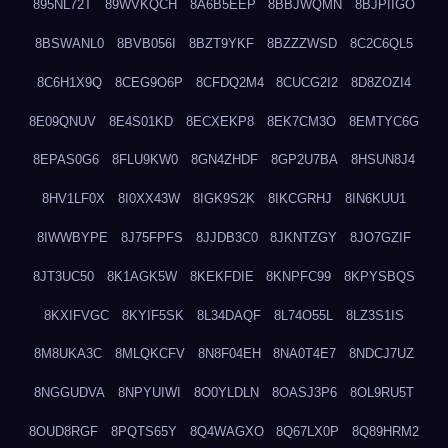
895NL72T
89WVKQCH
8A6B5EEP
8BBJWQMN
8BJPIIGO
8BSWANL0
8BVB056I
8BZT9YKF
8BZZZWSD
8C2C6QL5
8C6H1X9Q
8CEG9O6P
8CFDQ2M4
8CUCG2I2
8D8ZOZI4
8E09QNUV
8E4S01KD
8ECXEKP8
8EK7CM3O
8EMTYC6G
8EPAS0G6
8FLU9KW0
8GN4ZHDF
8GP2U7BA
8HSUN8J4
8HV1LF0X
8I0XX43W
8IGK9S2K
8IKCGRHJ
8IN6KUU1
8IWWBYPE
8J75FPFS
8JJDB3C0
8JKNTZGY
8JO7GZIF
8JT3UC50
8K1AGK5W
8KEKFDIE
8KNPFC99
8KPYSBQS
8KXIFVGC
8KYIF5SK
8L34DAQF
8L74O55L
8LZ3S1IS
8M8UKA3C
8MLQKCFV
8N8F04EH
8NA0T4E7
8NDCJ7UZ
8NGGUDVA
8NPYUIWI
8O0YLDLN
8OASJ3P6
8OL9RU5T
8OUD8RGF
8PQTS65Y
8Q4WAGXO
8Q67LX0P
8Q89HRM2