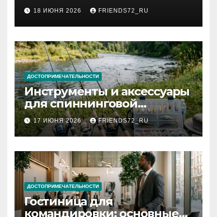
2026 году: сроки от 3 дней
18 ИЮНЯ 2026
FRIENDS72_RU
и список необходимых
документов
ДОСТОПРИМЕЧАТЕЛЬНОСТИ
Инструменты и аксессуары
для спиннинговой
рыбалки: назначение и
17 ИЮНЯ 2026
FRIENDS72_RU
типы
ДОСТОПРИМЕЧАТЕЛЬНОСТИ
Гостиница для
командировки: основные