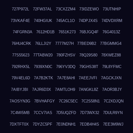
727P972L
72FW37AL
73CXZZM4
73IDZEWO
73UTNHIP
73VKAF4E
740HGIUK
745ACL1O
74DPJX4S
74DVDXRM
74FGRN3A
7612HD1B
7651K273
76BJGQ4F
76G4013Z
76HU4CRK
76LLJI2Y
7777M27H
77BED9B2
77BGMMG4
77S55623
77TABW20
780FZHSV
78Q29S80
78XWEZ88
792RHX5L
7939XN0C
796YV3DQ
79GHS38T
79L8YFMC
79V4EL6D
7A7B2KTK
7A7E8AHI
7AEEJVFI
7AGCKJXN
7AIBYJBI
7AJR6D3X
7AMTLOH9
7ANGKL8Z
7AOR3BJY
7AOSYN3G
7BVHAFGY
7C26C5EC
7C2S58N1
7C2XDJQN
7C4MI5MB
7CCV7IAS
7D5UQZFD
7D73WX32
7DULR9YN
7DXTFT0X
7DYZC5PF
7E0NDNH1
7EDB4H4S
7EE3M9WJ