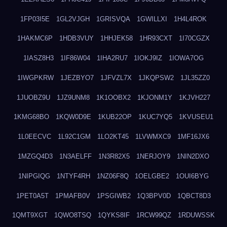
1FP03I5E
1GL2VJGH
1GRISVQA
1GWILLXI
1H4L4ROK
1HAKMC6P
1HDB3VUY
1HHJEK58
1HR93CXT
1I70CGZX
1IASZ8H3
1IF86W04
1IHA2RU7
1IOKJ9IZ
1IOWA7OG
1IWGPKRW
1JEZBYO7
1JFVZL7X
1JKQPSW2
1JL35ZZ0
1JUOBZ9U
1JZ9UNM8
1K1OOBX2
1KJONM1Y
1KJVH227
1KMG68BO
1KQW0D9E
1KUB22OP
1KUC7YQ5
1KVUSEU1
1L0EECVC
1L92C1GM
1LO2KT45
1LVWMXC9
1MF16JX6
1MZGQ4D3
1N3AELFF
1N3R82X5
1NERJOY9
1NIN2DXO
1NIPGIQG
1NTYF4RH
1NZ06F8Q
1OELGBE2
1OUI6BYG
1PET0A5T
1PMAFB0V
1PSGIWB2
1Q3BPV0D
1QBCT8D3
1QMT9XGT
1QWO8TSQ
1QYKS8IF
1RCW99QZ
1RDUWSSK