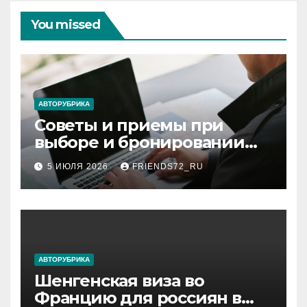
You missed
АВТОРУБРИКА
Советы и приемы при
выборе и бронировании
авиабилетов
5 ИЮЛЯ 2026
FRIENDS72_RU
АВТОРУБРИКА
Шенгенская виза во
Францию для россиян в