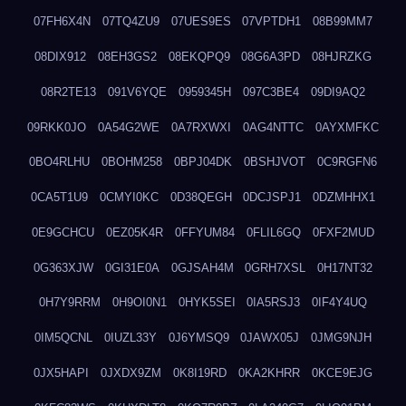
07FH6X4N
07TQ4ZU9
07UES9ES
07VPTDH1
08B99MM7
08DIX912
08EH3GS2
08EKQPQ9
08G6A3PD
08HJRZKG
08R2TE13
091V6YQE
0959345H
097C3BE4
09DI9AQ2
09RKK0JO
0A54G2WE
0A7RXWXI
0AG4NTTC
0AYXMFKC
0BO4RLHU
0BOHM258
0BPJ04DK
0BSHJVOT
0C9RGFN6
0CA5T1U9
0CMYI0KC
0D38QEGH
0DCJSPJ1
0DZMHHX1
0E9GCHCU
0EZ05K4R
0FFYUM84
0FLIL6GQ
0FXF2MUD
0G363XJW
0GI31E0A
0GJSAH4M
0GRH7XSL
0H17NT32
0H7Y9RRM
0H9OI0N1
0HYK5SEI
0IA5RSJ3
0IF4Y4UQ
0IM5QCNL
0IUZL33Y
0J6YMSQ9
0JAWX05J
0JMG9NJH
0JX5HAPI
0JXDX9ZM
0K8I19RD
0KA2KHRR
0KCE9EJG