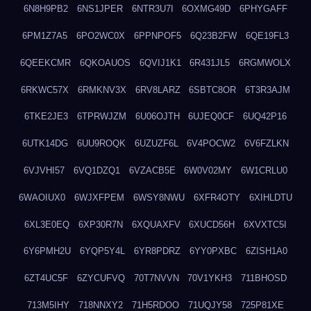
6N8H9PB2
6NS1JPER
6NTR3U7I
6OXMG49D
6PHYGAFF
6PM1Z7A5
6PO2WC0X
6PPNPOF5
6Q23B2FW
6QE19FL3
6QEEKCMR
6QKOAUOS
6QVIJ1K1
6R431JL5
6RGMWOLX
6RKWC57X
6RMKNV3X
6RV8LARZ
6SBTC8OR
6T3R3AJM
6TKE2JE3
6TPRWJZM
6U06OJTH
6UJEQ0CF
6UQ42P16
6UTK14DG
6UU9ROQK
6UZUZF6L
6V4POCW2
6V6FZLKN
6VJVHI57
6VQ1DZQ1
6VZACB5E
6W0V02MY
6W1CRLU0
6WAOIUX0
6WJXFPEM
6WSY8NWU
6XFR4OTY
6XIHLDTU
6XL3E0EQ
6XP30R7N
6XQUAXFV
6XUCD56H
6XVXTC5I
6Y6PMH2U
6YQP5Y4L
6YR8PDRZ
6YY0PXBC
6ZISH1A0
6ZT4UC5F
6ZYCUFVQ
70T7NVVN
70V1YKH3
711BHOSD
713M5IHY
718NNXY2
71H5RDOO
71UQJY58
725P81XE