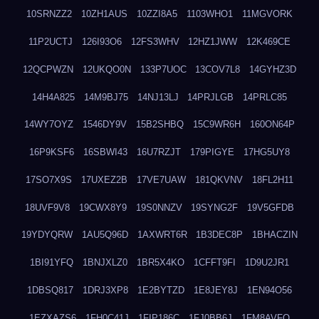
10SRNZZ2
10ZH1AUS
10ZZI8A5
1103WHO1
11MGVORK
11P2UCTJ
126I93O6
12FS3WHV
12HZ1JWW
12K469CE
12QCPWZN
12UKQO0N
133P7UOC
13COV7L8
14GYHZ3D
14H4A825
14M9BJ75
14NJ13LJ
14PRJLGB
14PRLC85
14WY7OYZ
1546DY9V
15B2SHBQ
15C9WR6H
160ON64P
16P9KSF6
16SBWI43
16U7RZJT
179PIGYE
17HG5UY8
17SO7X9S
17UXEZ2B
17VE7UAW
181QKVNV
18FL2H11
18UVF9V8
19CWX8Y9
19S0NNZV
19SYNG2F
19V5GFDB
19YDYQRW
1AU5Q96D
1AXWRT6R
1B3DEC8P
1BHACZIN
1BI91YFQ
1BNJXLZ0
1BR5X4KO
1CFFT9FI
1D9U2JR1
1DBSQ817
1DRJ3XP8
1E2BYTZD
1E8JEY8J
1EN94O56
1EZXAZS6
1FH0C41J
1FIP186C
1FJ0BB6J
1FM8AVFQ