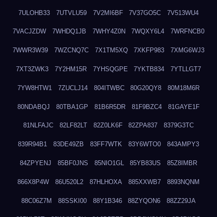
7ULOHB33
7UTVLU59
7V2MI6BF
7V37GO5C
7V513WU4
7VACJZDW
7WHDQ1JB
7WHY4Z0N
7WQXY6L4
7WRFNCB0
7WWR3W39
7WZCNQ7C
7X1TM5XQ
7XKFP983
7XMG6WJ3
7XT3ZWK3
7Y2HM15R
7YHSQGPE
7YKTB834
7YTLLGT7
7YW8HTW1
7ZUCLJ14
804ITWBC
80G20QY8
80M18M6R
80NDABQJ
80TBA1GP
81B6R5DR
81F9BZC4
81GAYE1F
81NLFAJC
82LF82LT
82Z0LK6F
82ZPA837
8379G3TC
839R94B1
83DE49ZB
83FF7WTK
83Y6WTO0
843AMPY3
84ZPYENJ
85BF0JNS
85NIO1GL
85YB83US
85Z8IMBR
866X8P4W
86U520L2
87HLHOXA
885XXWB7
8893NQNM
88C06Z7M
88SSKI00
88Y1B346
88ZYQON6
88ZZ29JA