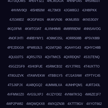
4GTUQOMS
4H5VY3Z1
4HCW1AJA
4HINPU4S
4HSR603T
4HVMV9QI
4I5H850W
4IL73M3I
4JGM8GIJ
4JH8IPKK
4JS349D2
4K2GFW1N
4K4KVN36
4KML855I
4KNS3G0Y
4KQJIFMI
4KWTO3AT
4LXNH9M8
4M8RR8DW
4NNSAVOG
4NOFJHTI
4NRBYMY1
4O9WC0SL
4ORR508B
4P5VX889
4PE2DGG9
4PW810LS
4Q1M7Q60
4QAHYG43
4QHYCH8B
4QL610TS
4QRSJ753
4QVTMIC5
4QXRDQN7
4S31TENQ
4SGZZGF9
4SHI3FUE
4SRMCB32
4SYJTR01
4T4UXTTO
4T8GUZVK
4TAWVEKW
4TBBI1Y5
4TJ1ASNW
4TPTYC45
4TSJ6PJX
4U48QGQ2
4UMM8LXA
4UNHPQM1
4URT243L
4VFMWJZ0
4VGSLXPJ
4VJZYO02
4VNW7KSQ
4W6ZE1F7
4WP2PW82
4WQWQXX8
4WXQZN38
4X7TT8GV
4XYOT662