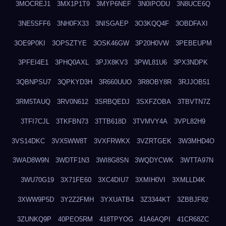
3MOCREJ1
3MX1P1T9
3MYP6NEF
3N0IPODU
3N8UCE6Q
3NE5SFF6
3NH0FX33
3NISGAEP
3O3KQQ4F
3OBDFAXI
3OE9P0KI
3OPSZTYE
3OSK46GW
3P20H0VW
3PEBEUPM
3PFEI4E1
3PHQ0AXL
3PJX8KV3
3PWL81U6
3PX3NDPK
3QBNPSU7
3QPKYD3H
3R660UUO
3R8OBY8R
3RJJOB51
3RM5TAUQ
3RV0N612
3SRBQEDJ
3SXFZOBA
3TBVTN7Z
3TFI7CJL
3TKFBN73
3TTB618D
3TVMVY4A
3VPL82H9
3VS14DKC
3VX5WW8T
3VXFRWKX
3VZRTGEK
3W3MHD4O
3WAD8W9N
3WDTF1N3
3WI8G8SN
3WQDYCWK
3WTTA97N
3WU70G19
3X71FE60
3XC4DIU7
3XMIH0VI
3XMLLD4K
3XWW9P5D
3Y2Z2FMH
3YXUATB4
3Z3344KT
3ZBBJF82
3ZUNKQ9P
40PEO5RM
418TPYOG
41A6AQPI
41CR68ZC