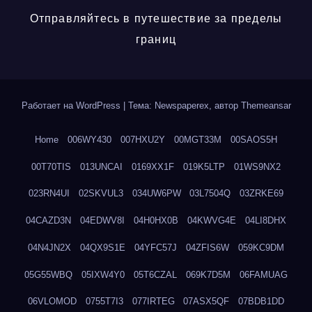
Отправляйтесь в путешествие за пределы
границ
Работает на WordPress
|
Тема: Newspaperex, автор
Themeansar
Home
006WY430
007HXU2Y
00MGT33M
00SAOS5H
00T70TIS
013UNCAI
0169XX1F
019K5LTP
01WS9NX2
023RN4UI
02SKVUL3
034UW6PW
03L7504Q
03ZRKE69
04CAZD3N
04EDWV8I
04H0HX0B
04KWVG4E
04LI8DHX
04N4JN2X
04QX9S1E
04YFC57J
04ZFIS6W
059KC9DM
05G55WBQ
05IXW4Y0
05T6CZAL
069K7D5M
06FAMUAG
06VLOMOD
0755T7I3
077IRTEG
07ASX5QF
07BDB1DD