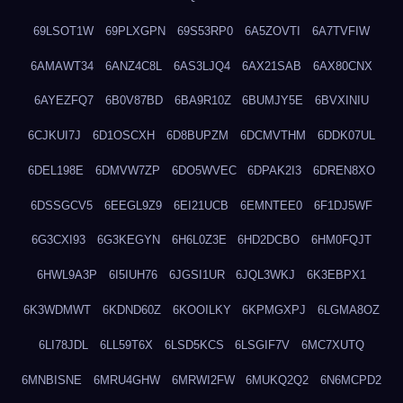
69LSOT1W
69PLXGPN
69S53RP0
6A5ZOVTI
6A7TVFIW
6AMAWT34
6ANZ4C8L
6AS3LJQ4
6AX21SAB
6AX80CNX
6AYEZFQ7
6B0V87BD
6BA9R10Z
6BUMJY5E
6BVXINIU
6CJKUI7J
6D1OSCXH
6D8BUPZM
6DCMVTHM
6DDK07UL
6DEL198E
6DMVW7ZP
6DO5WVEC
6DPAK2I3
6DREN8XO
6DSSGCV5
6EEGL9Z9
6EI21UCB
6EMNTEE0
6F1DJ5WF
6G3CXI93
6G3KEGYN
6H6L0Z3E
6HD2DCBO
6HM0FQJT
6HWL9A3P
6I5IUH76
6JGSI1UR
6JQL3WKJ
6K3EBPX1
6K3WDMWT
6KDND60Z
6KOOILKY
6KPMGXPJ
6LGMA8OZ
6LI78JDL
6LL59T6X
6LSD5KCS
6LSGIF7V
6MC7XUTQ
6MNBISNE
6MRU4GHW
6MRWI2FW
6MUKQ2Q2
6N6MCPD2