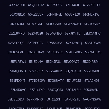
4XZYAUHI
4YQHH612
4Z52SO0V
4ZP14UIL
4ZVGSBH0
50JO9B1K
50KZ2V9P
50NNJN5E
50S8F1Z0
510NBX1W
5160U7JM
51D7XGKL
51JUGSIB
51MY24WU
51VJOSDY
51ZE8MKB
522X4O28
52D4GH9B
52FJKYTB
52MOA4HC
52SYO0Q2
52TPECFV
52W5K0BY
52XXY91Q
53ATDBWI
53EKZAMH
53Z8FUAW
54PKU5CO
551HGV0S
553WPS4S
55FLR3W1
55IE9L4V
55JKJF3L
55NCOA72
55QDIRSM
55XAQHMU
56975PIR
56GSA0U2
56QN3KEB
56SCV4BG
571FDQ4T
5771DEGW
57G6BV7Y
57IUFJJS
57LA2HJ6
57N9R0VG
57Z141YR
584ZQC53
58G12L5U
595U946N
59BSESDJ
59FRMR7X
59T11ZKH
5AFUR9TL
5AOPNSAW
5AQL07P2
5ASS9KJO
5AY4N3YE
5B3AF4SH
5CDCU7YL