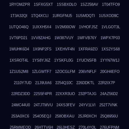
1RYOMZPR
1SFXG5XT
1SSBXDLO
1SZ258AV
1T04TFO9
1T3A32QI
1TQ4XCLI
1URGFNU5
1USMDQTI
1USXOD9C
1UTQO46Q
1UXXH5X4
1V2M00OW
1VHOFJ5Z
1VLGOT3L
1VT6PD21
1VV8ZAHG
1W387VUY
1WFVB76Y
1WPX7P03
1WUHK6D4
1X9NP2FS
1XEHVF4N
1XFRA9ZO
1XS2YS68
1XSROT4L
1YS8YJ6Z
1YSKFL0G
1YUCNSFB
1YYN7W1J
1Z1US2M8
1ZLGWTF7
1ZOCGLFM
206VNFLF
20GH4EFO
2110Y7UD
21J9UIA6
2254Q10C
226DDKTL
22R2IX7P
22RDZ3DD
22S5F4PR
22XXR3UO
232PTAJG
24AZ56D2
24MC44U0
24TJTMVU
24XS3FEV
24YV1LVI
252T7VNK
253A0XC6
254O5EQJ
258OBXAU
25JR0XCH
25Q8956U
25RMMEOD
26HTTV6H
26L0HESZ
270L4YOL
276UFPNM