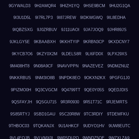
9GYWALD3
9H2AMQR4
9HIZH1YQ
9HSE9BCM
9HU2G1QA
9I3U1D5L
9I7RL7P3
9I87JREW
9IDKWGWQ
9IL8EDHA
9IQBZSXG
9J0ZRBUV
9J11UAOI
9JA7JOQ9
9JHR89JS
9JKLGY5E
9KBAABXH
9KKHTYIP
9KRBN3CP
9KXDCNY7
9KYCB7O6
9KZY0X2M
9LDELS8R
9LI6FD0X
9LPX29XS
9M408HT8
9N08A9CF
9NAVVPPN
9NAZEVEZ
9NDMZNUZ
9NKKRBUS
9NM3IO8B
9NPDK8EO
9OKXN2KX
9PGFG1J0
9PIZMO0H
9Q3CVGCM
9Q4799TT
9QE0Y05S
9QEDJDIS
9QSFAYJH
9QSGU715
9R3R0930
9R51T71C
9RJEMRTS
9S85RTYJ
9SBD1GAU
9SC20R8W
9TC3RDIY
9TDEMFKU
9THBOC03
9TQKANJX
9U1AHKCF
9UDYO1HV
9UW8EUTC
9VL4EOJB
9VLVMX0I
9W0SDU2O
9WNDZ5OE
9WZXLZA9