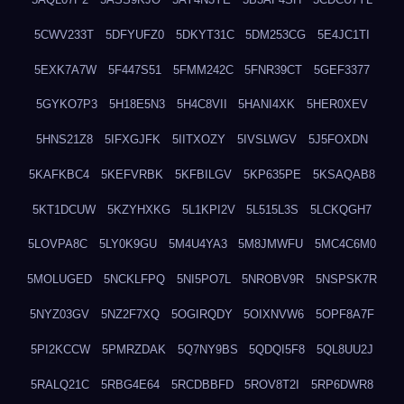
5CWV233T
5DFYUFZ0
5DKYT31C
5DM253CG
5E4JC1TI
5EXK7A7W
5F447S51
5FMM242C
5FNR39CT
5GEF3377
5GYKO7P3
5H18E5N3
5H4C8VII
5HANI4XK
5HER0XEV
5HNS21Z8
5IFXGJFK
5IITXOZY
5IVSLWGV
5J5FOXDN
5KAFKBC4
5KEFVRBK
5KFBILGV
5KP635PE
5KSAQAB8
5KT1DCUW
5KZYHXKG
5L1KPI2V
5L515L3S
5LCKQGH7
5LOVPA8C
5LY0K9GU
5M4U4YA3
5M8JMWFU
5MC4C6M0
5MOLUGED
5NCKLFPQ
5NI5PO7L
5NROBV9R
5NSPSK7R
5NYZ03GV
5NZ2F7XQ
5OGIRQDY
5OIXNVW6
5OPF8A7F
5PI2KCCW
5PMRZDAK
5Q7NY9BS
5QDQI5F8
5QL8UU2J
5RALQ21C
5RBG4E64
5RCDBBFD
5ROV8T2I
5RP6DWR8