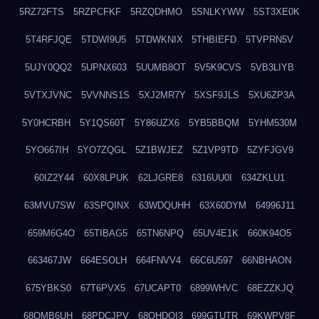
5RZ72FTS
5RZPCFKF
5RZQDHMO
5SNLKYWW
5ST3XE0K
5T4RFJQE
5TDWI9U5
5TDWKNIX
5THBIEFD
5TVPRN5V
5UJY0QQ2
5UPNX603
5UUMB8OT
5V5K9CVS
5VB3LIYB
5VTXJVNC
5VVNNS1S
5XJ2MR7Y
5XSF9JLS
5XU6ZP3A
5Y0HCRBH
5Y1QS60T
5Y86UZX6
5YB5BBQM
5YHM530M
5YO667IH
5YO7ZQGL
5Z1BWJEZ
5Z1VP9TD
5ZYFJGV9
60IZ2Y44
60X8LPUK
62LJGRE8
6316UU0I
634ZKLU1
63MVU7SW
63SPQINX
63WDQUHH
63X60DYM
64996J11
659M6G4O
65TIBAG5
65TN6NPQ
65UV4E1K
660K94O5
663467JW
664ESOLH
664FNVV4
66C6U597
66NBHAON
675YBKS0
67T6PVX5
67UCAPT0
6899WHVC
68EZZKJQ
68OMB6UH
68PDCJPV
68QHDOI3
699GTUTR
69KWPV8F