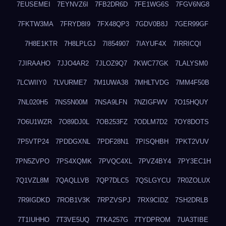
7EUSEMEI
7EYNVZ6I
7FB2DR6D
7FE1WG6S
7FGV6NG8
7FKTW3MA
7FRYD8I9
7FX48QP3
7GDV0B8J
7GER99GF
7H8E1KTR
7H8LPLGJ
7I854907
7IAYUF4X
7IRRICQI
7JIRAAHO
7JJO4AR2
7JLOZ9Q7
7KWC77GK
7LALYSM0
7LCWIIY0
7LVURME7
7M1UWA38
7MHLTVDG
7MM4F50B
7NL020H5
7NS5N00M
7NSA9LFN
7NZIGFWV
7O15HQUY
7O6U1WZR
7O89DJ0L
7OB253FZ
7ODLM7D2
7OY8DOTS
7P5VTP24
7PDDGXNL
7PDF28N1
7PISQHBH
7PKT2VUV
7PN5ZVPO
7PS4XQMK
7PVQC4XL
7PVZ4BY4
7PY3EC1H
7Q1VZL8M
7QAQLLVB
7QP7DLC5
7QSLGYCU
7R0ZOLUX
7R9IGDKD
7ROB1V3K
7RPZVSPJ
7RX9CIDZ
7SH2DRLB
7T1IUHHO
7T3VE5UQ
7TKA257G
7TYDPROM
7UA3TIBE