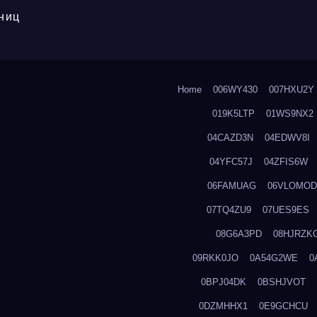
ниц
Home
006WY430
007HXU2Y
019K5LTP
01WS9NX2
04CAZD3N
04EDWV8I
04YFC57J
04ZFIS6W
06FAMUAG
06VLOMOD
07TQ4ZU9
07UES9ES
08G6A3PD
08HJRZK
09RKK0JO
0A54G2WE
0
0BPJ04DK
0BSHJVOT
0DZMHHX1
0E9GCHCU