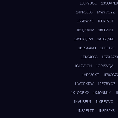
133P7UOC
13COV7L8
14PRLC85
14WY7OYZ
16SBWI43
16U7RZJT
181QKVNV
18FL2H11
19YDYQRW
1AU5Q96D
1BR5X4KO
1CFFT9FI
1EN94O56
1EZXAZS
1GL2VJGH
1GRISVQA
1HR93CXT
1I70CGZ
1IWGPKRW
1JEZBYO7
1K1OOBX2
1KJONM1Y
1
1KVUSEU1
1L0EECVC
1N3AELFF
1N3R82X5