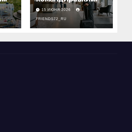
основные
15 ИЮНЯ 2026
критерии выбора
типы
FRIENDS72_RU