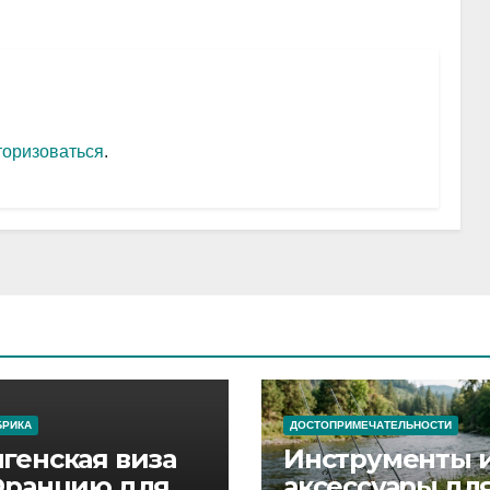
торизоваться
.
БРИКА
ДОСТОПРИМЕЧАТЕЛЬНОСТИ
генская виза
Инструменты 
Францию для
аксессуары дл