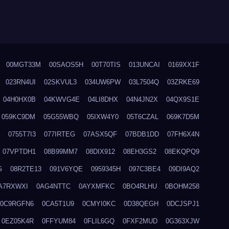
00MGT33M
00SAOS5H
00T70TIS
013UNCAI
0169XX1F
023RN4UI
02SKVUL3
034UW6PW
03L7504Q
03ZRKE69
04H0HX0B
04KWVG4E
04LI8DHX
04N4JN2X
04QX9S1E
059KC9DM
05G55WBQ
05IXW4Y0
05T6CZAL
069K7D5M
0755T7I3
077IRTEG
07ASX5QF
07BDB1DD
07FH6X4N
07VPTDH1
08B99MM7
08DIX912
08EH3GS2
08EKQPQ9
G
08R2TE13
091V6YQE
0959345H
097C3BE4
09DI9AQ2
A7RXWXI
0AG4NTTC
0AYXMFKC
0BO4RLHU
0BOHM258
0C9RGFN6
0CA5T1U9
0CMYI0KC
0D38QEGH
0DCJSPJ1
0EZ05K4R
0FFYUM84
0FLIL6GQ
0FXF2MUD
0G363XJW