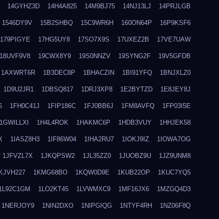
14GYHZ3D
14H4A825
14M9BJ75
14NJ13LJ
14PRJLGB
1546DY9V
15B2SHBQ
15C9WR6H
160ON64P
16P9KSF6
179PIGYE
17HG5UY8
17SO7X9S
17UXEZ2B
17VE7UAW
18UVF9V8
19CWX8Y9
19S0NNZV
19SYNG2F
19V5GFDB
1AXWRT6R
1B3DEC8P
1BHACZIN
1BI91YFQ
1BNJXLZ0
1D9U2JR1
1DBSQ817
1DRJ3XP8
1E2BYTZD
1E8JEY8J
6
1FH0C41J
1FIP186C
1FJ0BB6J
1FM8AVFQ
1FP03I5E
1GWILLXI
1H4L4ROK
1HAKMC6P
1HDB3VUY
1HHJEK58
X
1IASZ8H3
1IF86W04
1IHA2RU7
1IOKJ9IZ
1IOWA7OG
1JFVZL7X
1JKQPSW2
1JL35ZZ0
1JUOBZ9U
1JZ9UNM8
KJVH227
1KMG68BO
1KQW0D9E
1KUB22OP
1KUC7YQ5
1L92C1GM
1LO2KT45
1LVWMXC9
1MF16JX6
1MZGQ4D3
1NERJOY9
1NIN2DXO
1NIPGIQG
1NTYF4RH
1NZ06F8Q