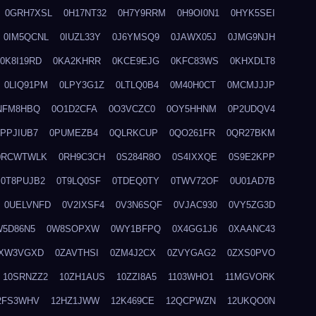
0GRH7XSL
0H17NT32
0H7Y9RRM
0H9OI0N1
0HYK5SEI
0IM5QCNL
0IUZL33Y
0J6YMSQ9
0JAWX05J
0JMG9NJH
0K8I19RD
0KA2KHRR
0KCE9EJG
0KFC83WS
0KHXDLT8
0LIQ91PM
0LPY3G1Z
0LTLQ0B4
0M40H0CT
0MCMJJJP
NFM8HBQ
0O1D2CFA
0O3VCZC0
0OY5HHNM
0P2UDQV4
0PPJIUB7
0PUMEZB4
0QLRKCUP
0QO261FR
0QR27BKM
0RCWTWLK
0RH9C3CH
0S284R8O
0S4IXXQE
0S9E2KPP
0T8PUJB2
0T9LQ0SF
0TDEQ0TY
0TWV72OF
0U01AD7B
0UELVNFD
0V2IXSF4
0V3N6SQF
0VJAC930
0VY5ZG3D
W5D86N5
0W8SOPXW
0WY1BFPQ
0X4GG1J6
0XAANC43
XW3VGXD
0ZAVTHSI
0ZM4J2CX
0ZVYGAG2
0ZXS0PVO
10SRNZZ2
10ZH1AUS
10ZZI8A5
1103WHO1
11MGVORK
2FS3WHV
12HZ1JWW
12K469CE
12QCPWZN
12UKQO0N