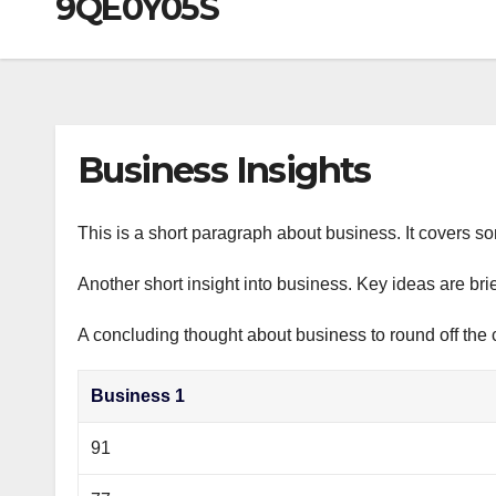
9QE0Y05S
р
a
i
A
а
m
k
p
в
i
p
и
т
Business Insights
ь
This is a short paragraph about business. It covers s
Another short insight into business. Key ideas are bri
A concluding thought about business to round off the 
Business 1
91