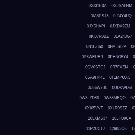
0GI31E0A
0GJSAH4M
0IA5RSJ3
0IF4Y4UQ
0JX5HAPI
0JXDX9ZM
0KO7R0BZ
0LA240G7
0N1LZI50
0NALSI2P
0
0P3WEUER
0PHNO5Y4
0QV0STGJ
0R7FXEI4
0SA9HP4L
0T1MPQXC
0U56W7B0
0UDKWD5I
0W3LZD86
0W58MBQO
0
0XI05VVT
0XLR0SZZ
0
105XMS37
10LFO9CA
11P2UCTJ
126I93O6
1