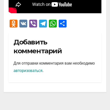
O
V
Vi
T
W
О
d
K
b
el
h
тп
n
er
e
at
р
Добавить
o
gr
s
а
комментарий
kl
a
A
в
a
m
p
и
Для отправки комментария вам необходимо
ss
p
ть
авторизоваться
.
ni
ki