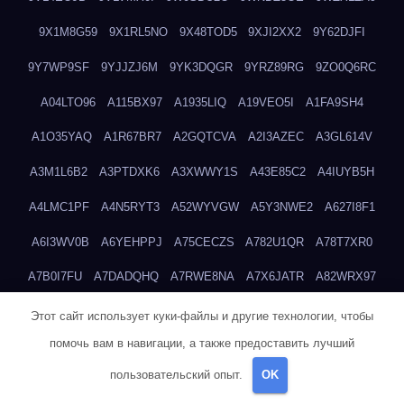
9X1M8G59
9X1RL5NO
9X48TOD5
9XJI2XX2
9Y62DJFI
9Y7WP9SF
9YJJZJ6M
9YK3DQGR
9YRZ89RG
9ZO0Q6RC
A04LTO96
A115BX97
A1935LIQ
A19VEO5I
A1FA9SH4
A1O35YAQ
A1R67BR7
A2GQTCVA
A2I3AZEC
A3GL614V
A3M1L6B2
A3PTDXK6
A3XWWY1S
A43E85C2
A4IUYB5H
A4LMC1PF
A4N5RYT3
A52WYVGW
A5Y3NWE2
A627I8F1
A6I3WV0B
A6YEHPPJ
A75CECZS
A782U1QR
A78T7XR0
A7B0I7FU
A7DADQHQ
A7RWE8NA
A7X6JATR
A82WRX97
A8LJWC6X
A8LOL4ZV
A90Z37DL
A913466R
A96H0U7X
Этот сайт использует куки-файлы и другие технологии, чтобы
помочь вам в навигации, а также предоставить лучший
A9GEP7N3
A9KIYWKO
A9QYINZC
AA3A68FM
AAEJWLHD
пользовательский опыт.
OK
AAEZRZ0I
AAO3NKXF
AAVKTCB4
AB6S6UZH
ABAP8R3B