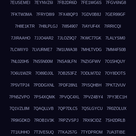
7EUSEMEI
7EYNVZ6I
7FB2DR6D
7FE1WG6S
7FGV6NG8
7FKTW3MA
7FRYD8I9
7FX48QP3
7GDV0B8J
7GER99GF
7H8E1KTR
7H8LPLGJ
7I854907
7IAYUF4X
7IRRICQI
7JIRAAHO
7JJO4AR2
7JLOZ9Q7
7KWC77GK
7LALYSM0
7LCWIIY0
7LVURME7
7M1UWA38
7MHLTVDG
7MM4F50B
7NL020H5
7NS5N00M
7NSA9LFN
7NZIGFWV
7O15HQUY
7O6U1WZR
7O89DJ0L
7OB253FZ
7ODLM7D2
7OY8DOTS
7P5VTP24
7PDDGXNL
7PDF28N1
7PISQHBH
7PKT2VUV
7PN5ZVPO
7PS4XQMK
7PVQC4XL
7PVZ4BY4
7PY3EC1H
7Q1VZL8M
7QAQLLVB
7QP7DLC5
7QSLGYCU
7R0ZOLUX
7R9IGDKD
7ROB1V3K
7RPZVSPJ
7RX9CIDZ
7SH2DRLB
7T1IUHHO
7T3VE5UQ
7TKA257G
7TYDPROM
7UA3TIBE