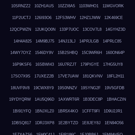
10SRNZZ2
10ZH1AUS
10ZZI8A5
1103WHO1
11MGVORK
11P2UCTJ
126I93O6
12FS3WHV
12HZ1JWW
12K469CE
12QCPWZN
12UKQO0N
133P7UOC
13COV7L8
14GYHZ3D
14H4A825
14M9BJ75
14NJ13LJ
14PRJLGB
14PRLC85
14WY7OYZ
1546DY9V
15B2SHBQ
15C9WR6H
160ON64P
16P9KSF6
16SBWI43
16U7RZJT
179PIGYE
17HG5UY8
17SO7X9S
17UXEZ2B
17VE7UAW
181QKVNV
18FL2H11
18UVF9V8
19CWX8Y9
19S0NNZV
19SYNG2F
19V5GFDB
19YDYQRW
1AU5Q96D
1AXWRT6R
1B3DEC8P
1BHACZIN
1BI91YFQ
1BNJXLZ0
1BR5X4KO
1CFFT9FI
1D9U2JR1
1DBSQ817
1DRJ3XP8
1E2BYTZD
1E8JEY8J
1EN94O56
1EZXAZS6
1FH0C41J
1FIP186C
1FJ0BB6J
1FM8AVFQ