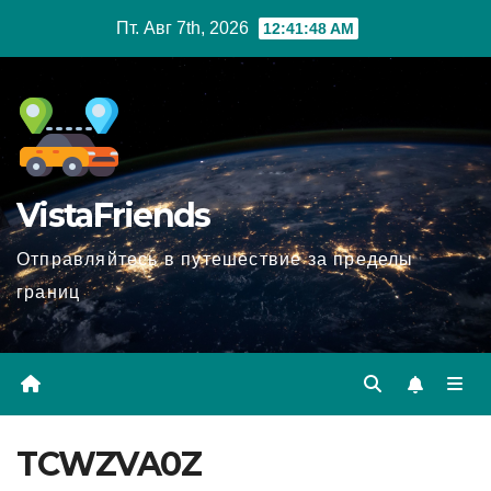
Перейти
Пт. Авг 7th, 2026
12:41:49 AM
к
содержимому
VistaFriends
Отправляйтесь в путешествие за пределы
границ
TCWZVA0Z