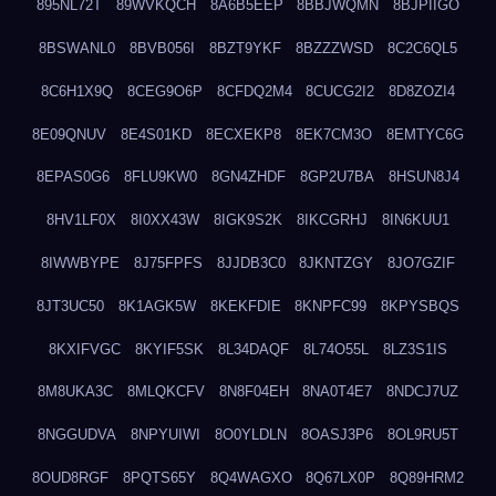
895NL72T
89WVKQCH
8A6B5EEP
8BBJWQMN
8BJPIIGO
8BSWANL0
8BVB056I
8BZT9YKF
8BZZZWSD
8C2C6QL5
8C6H1X9Q
8CEG9O6P
8CFDQ2M4
8CUCG2I2
8D8ZOZI4
8E09QNUV
8E4S01KD
8ECXEKP8
8EK7CM3O
8EMTYC6G
8EPAS0G6
8FLU9KW0
8GN4ZHDF
8GP2U7BA
8HSUN8J4
8HV1LF0X
8I0XX43W
8IGK9S2K
8IKCGRHJ
8IN6KUU1
8IWWBYPE
8J75FPFS
8JJDB3C0
8JKNTZGY
8JO7GZIF
8JT3UC50
8K1AGK5W
8KEKFDIE
8KNPFC99
8KPYSBQS
8KXIFVGC
8KYIF5SK
8L34DAQF
8L74O55L
8LZ3S1IS
8M8UKA3C
8MLQKCFV
8N8F04EH
8NA0T4E7
8NDCJ7UZ
8NGGUDVA
8NPYUIWI
8O0YLDLN
8OASJ3P6
8OL9RU5T
8OUD8RGF
8PQTS65Y
8Q4WAGXO
8Q67LX0P
8Q89HRM2