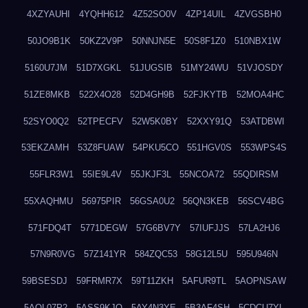
4XZYAUHI
4YQHH612
4Z52SO0V
4ZP14UIL
4ZVGSBH0
50JO9B1K
50KZ2V9P
50NNJN5E
50S8F1Z0
510NBX1W
5160U7JM
51D7XGKL
51JUGSIB
51MY24WU
51VJOSDY
51ZE8MKB
522X4O28
52D4GH9B
52FJKYTB
52MOA4HC
52SYO0Q2
52TPECFV
52W5K0BY
52XXY91Q
53ATDBWI
53EKZAMH
53Z8FUAW
54PKU5CO
551HGV0S
553WPS4S
55FLR3W1
55IE9L4V
55JKJF3L
55NCOA72
55QDIRSM
55XAQHMU
56975PIR
56GSA0U2
56QN3KEB
56SCV4BG
571FDQ4T
5771DEGW
57G6BV7Y
57IUFJJS
57LA2HJ6
57N9R0VG
57Z141YR
584ZQC53
58G12L5U
595U946N
59BSESDJ
59FRMR7X
59T11ZKH
5AFUR9TL
5AOPNSAW
5AQL07P2
5ASS9KJO
5AY4N3YE
5B3AF4SH
5CDCU7YL