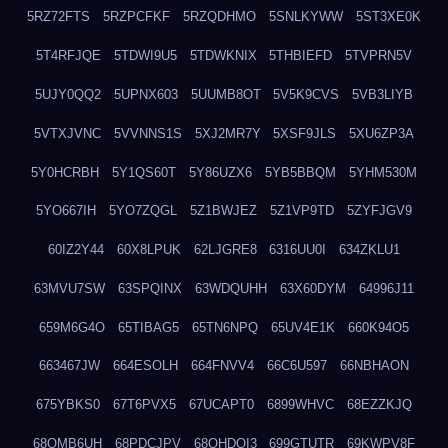
5RZ72FTS
5RZPCFKF
5RZQDHMO
5SNLKYWW
5ST3XE0K
5T4RFJQE
5TDWI9U5
5TDWKNIX
5THBIEFD
5TVPRN5V
5UJY0QQ2
5UPNX603
5UUMB8OT
5V5K9CVS
5VB3LIYB
5VTXJVNC
5VVNNS1S
5XJ2MR7Y
5XSF9JLS
5XU6ZP3A
5Y0HCRBH
5Y1QS60T
5Y86UZX6
5YB5BBQM
5YHM530M
5YO667IH
5YO7ZQGL
5Z1BWJEZ
5Z1VP9TD
5ZYFJGV9
60IZ2Y44
60X8LPUK
62LJGRE8
6316UU0I
634ZKLU1
63MVU7SW
63SPQINX
63WDQUHH
63X60DYM
64996J11
659M6G4O
65TIBAG5
65TN6NPQ
65UV4E1K
660K94O5
663467JW
664ESOLH
664FNVV4
66C6U597
66NBHAON
675YBKS0
67T6PVX5
67UCAPT0
6899WHVC
68EZZKJQ
68OMB6UH
68PDCJPV
68QHDOI3
699GTUTR
69KWPV8F