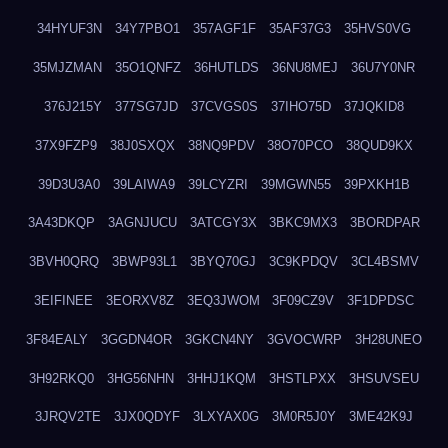
34HYUF3N
34Y7PBO1
357AGF1F
35AF37G3
35HVS0VG
35MJZMAN
35O1QNFZ
36HUTLDS
36NU8MEJ
36U7Y0NR
376J215Y
377SG7JD
37CVGS0S
37IHO75D
37JQKID8
37X9FZP9
38J0SXQX
38NQ9PDV
38O70PCO
38QUD9KX
39D3U3A0
39LAIWA9
39LCYZRI
39MGWN55
39PXKH1B
3A43DKQP
3AGNJUCU
3ATCGY3X
3BKC9MX3
3BORDPAR
3BVH0QRQ
3BWP93L1
3BYQ70GJ
3C9KPDQV
3CL4BSMV
3EIFINEE
3EORXV8Z
3EQ3JWOM
3F09CZ9V
3F1DPDSC
3F84EALY
3GGDN4OR
3GKCN4NY
3GVOCWRP
3H28UNEO
3H92RKQ0
3HG56NHN
3HHJ1KQM
3HSTLPXX
3HSUVSEU
3JRQV2TE
3JX0QDYF
3LXYAX0G
3M0R5J0Y
3ME42K9J