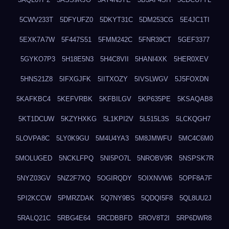
5CWV233T
5DFYUFZ0
5DKYT31C
5DM253CG
5E4JC1TI
5EXK7A7W
5F447S51
5FMM242C
5FNR39CT
5GEF3377
5GYKO7P3
5H18E5N3
5H4C8VII
5HANI4XK
5HER0XEV
5HNS21Z8
5IFXGJFK
5IITXOZY
5IVSLWGV
5J5FOXDN
5KAFKBC4
5KEFVRBK
5KFBILGV
5KP635PE
5KSAQAB8
5KT1DCUW
5KZYHXKG
5L1KPI2V
5L515L3S
5LCKQGH7
5LOVPA8C
5LY0K9GU
5M4U4YA3
5M8JMWFU
5MC4C6M0
5MOLUGED
5NCKLFPQ
5NI5PO7L
5NROBV9R
5NSPSK7R
5NYZ03GV
5NZ2F7XQ
5OGIRQDY
5OIXNVW6
5OPF8A7F
5PI2KCCW
5PMRZDAK
5Q7NY9BS
5QDQI5F8
5QL8UU2J
5RALQ21C
5RBG4E64
5RCDBBFD
5ROV8T2I
5RP6DWR8