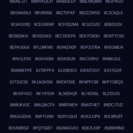
895NL72T
89WVKQCH
8A6B5EEP
8BBJWQMN
8BJPIIGO
8BSWANL0
8BVB056I
8BZT9YKF
8BZZZWSD
8C2C6QL5
8C6H1X9Q
8CEG9O6P
8CFDQ2M4
8CUCG2I2
8D8ZOZI4
8E09QNUV
8E4S01KD
8ECXEKP8
8EK7CM3O
8EMTYC6G
8EPAS0G6
8FLU9KW0
8GN4ZHDF
8GP2U7BA
8HSUN8J4
8HV1LF0X
8I0XX43W
8IGK9S2K
8IKCGRHJ
8IN6KUU1
8IWWBYPE
8J75FPFS
8JJDB3C0
8JKNTZGY
8JO7GZIF
8JT3UC50
8K1AGK5W
8KEKFDIE
8KNPFC99
8KPYSBQS
8KXIFVGC
8KYIF5SK
8L34DAQF
8L74O55L
8LZ3S1IS
8M8UKA3C
8MLQKCFV
8N8F04EH
8NA0T4E7
8NDCJ7UZ
8NGGUDVA
8NPYUIWI
8O0YLDLN
8OASJ3P6
8OL9RU5T
8OUD8RGF
8PQTS65Y
8Q4WAGXO
8Q67LX0P
8Q89HRM2