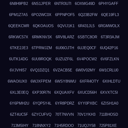
6N8H9PB2
6NS1JPER
6NTR3U7I
6OXMG49D
6PHYGAFF
6PM1Z7A5
6PO2WC0X
6PPNPOF5
6Q23B2FW
6QE19FL3
6QEEKCMR
6QKOAUOS
6QVIJ1K1
6R431JL5
6RGMWOLX
6RKWC57X
6RMKNV3X
6RV8LARZ
6SBTC8OR
6T3R3AJM
6TKE2JE3
6TPRWJZM
6U06OJTH
6UJEQ0CF
6UQ42P16
6UTK14DG
6UU9ROQK
6UZUZF6L
6V4POCW2
6V6FZLKN
6VJVHI57
6VQ1DZQ1
6VZACB5E
6W0V02MY
6W1CRLU0
6WAOIUX0
6WJXFPEM
6WSY8NWU
6XFR4OTY
6XIHLDTU
6XL3E0EQ
6XP30R7N
6XQUAXFV
6XUCD56H
6XVXTC5I
6Y6PMH2U
6YQP5Y4L
6YR8PDRZ
6YY0PXBC
6ZISH1A0
6ZT4UC5F
6ZYCUFVQ
70T7NVVN
70V1YKH3
711BHOSD
713M5IHY
718NNXY2
71H5RDOO
71UQJY58
725P81XE