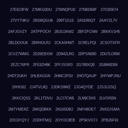
27E8J3FW
27MKG0DU
27MNQPU0
27NBD68F
27O3D674
27VYT4KU
28SMQGU6
299T1G15
2A01R6QT
2AAYZL7V
2AFJGVZY
2ATPPOCH
2B2G3AW2
2BFZFCNW
2BKKV1H5
2BLDOOU6
2BRHOLRJ
2CKA0HWT
2CRELPQI
2CSOTXFR
2CVZ7WMG
2D26EBXW
2D942LRG
2DPSN680
2DU7LORM
2EZC76PR
2F53ZH8K
2FFJSSR3
2G789XQE
2G8M6D58
2HDT2UKH
2HLBXGGN
2HMC2F0V
2HO7QAUP
2HYWPJNU
2IIHI162
2J4TVL9Q
2JDKS9WZ
2JG4QYDE
2JSJLGSQ
2KKCIQS5
2KL1TDVU
2LCI7CW6
2LN9C5H3
2LVOI55N
2M7YMERZ
2MIQDBKK
2N165DB2
2NFH8OET
2NXDJSMA
2OC6YQYJ
2ODHTNIQ
2OYOC8EB
2P5KVO7J
2PB26F91