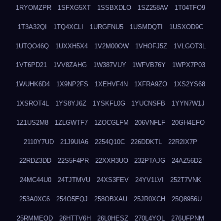
1RYOMZPR
1SFXG5XT
1SSBXDLO
1SZ258AV
1T04TFO9
1T3A32QI
1TQ4XCLI
1URGFNU5
1USMDQTI
1USXOD9C
1UTQO46Q
1UXXH5X4
1V2M00OW
1VHOFJ5Z
1VLGOT3L
1VT6PD21
1VV8ZAHG
1W387VUY
1WFVB76Y
1WPX7P03
1WUHK6D4
1X9NP2FS
1XEHVF4N
1XFRA9ZO
1XS2YS68
1XSROT4L
1YS8YJ6Z
1YSKFL0G
1YUCNSFB
1YYN7W1J
1Z1US2M8
1ZLGWTF7
1ZOCGLFM
206VNFLF
20GH4EFO
2110Y7UD
21J9UIA6
2254Q10C
226DDKTL
22R2IX7P
22RDZ3DD
22S5F4PR
22XXR3UO
232PTAJG
24AZ56D2
24MC44U0
24TJTMVU
24XS3FEV
24YV1LVI
252T7VNK
253A0XC6
254O5EQJ
258OBXAU
25JR0XCH
25Q8956U
25RMMEOD
26HTTV6H
26L0HESZ
270L4YOL
276UFPNM