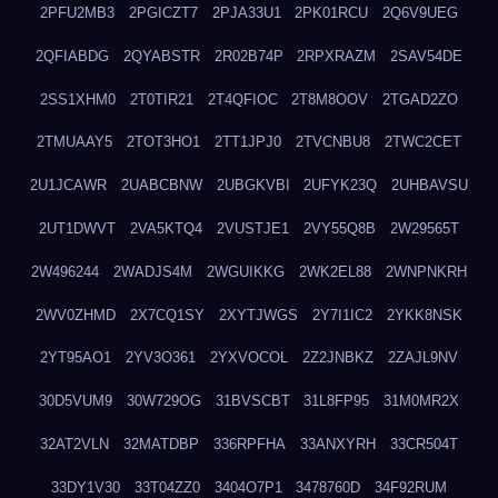
2PFU2MB3
2PGICZT7
2PJA33U1
2PK01RCU
2Q6V9UEG
2QFIABDG
2QYABSTR
2R02B74P
2RPXRAZM
2SAV54DE
2SS1XHM0
2T0TIR21
2T4QFIOC
2T8M8OOV
2TGAD2ZO
2TMUAAY5
2TOT3HO1
2TT1JPJ0
2TVCNBU8
2TWC2CET
2U1JCAWR
2UABCBNW
2UBGKVBI
2UFYK23Q
2UHBAVSU
2UT1DWVT
2VA5KTQ4
2VUSTJE1
2VY55Q8B
2W29565T
2W496244
2WADJS4M
2WGUIKKG
2WK2EL88
2WNPNKRH
2WV0ZHMD
2X7CQ1SY
2XYTJWGS
2Y7I1IC2
2YKK8NSK
2YT95AO1
2YV3O361
2YXVOCOL
2Z2JNBKZ
2ZAJL9NV
30D5VUM9
30W729OG
31BVSCBT
31L8FP95
31M0MR2X
32AT2VLN
32MATDBP
336RPFHA
33ANXYRH
33CR504T
33DY1V30
33T04ZZ0
3404O7P1
3478760D
34F92RUM