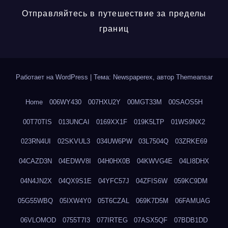
Отправляйтесь в путешествие за пределы
границ
Работает на WordPress
|
Тема: Newspaperex, автор
Themeansar
Home
006WY430
007HXU2Y
00MGT33M
00SAOS5H
00T70TIS
013UNCAI
0169XX1F
019K5LTP
01WS9NX2
023RN4UI
02SKVUL3
034UW6PW
03L7504Q
03ZRKE69
04CAZD3N
04EDWV8I
04H0HX0B
04KWVG4E
04LI8DHX
04N4JN2X
04QX9S1E
04YFC57J
04ZFIS6W
059KC9DM
05G55WBQ
05IXW4Y0
05T6CZAL
069K7D5M
06FAMUAG
06VLOMOD
0755T7I3
077IRTEG
07ASX5QF
07BDB1DD