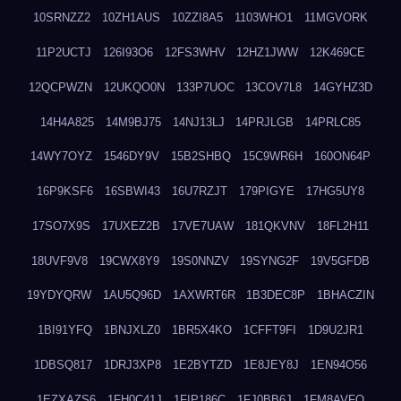
10SRNZZ2
10ZH1AUS
10ZZI8A5
1103WHO1
11MGVORK
11P2UCTJ
126I93O6
12FS3WHV
12HZ1JWW
12K469CE
12QCPWZN
12UKQO0N
133P7UOC
13COV7L8
14GYHZ3D
14H4A825
14M9BJ75
14NJ13LJ
14PRJLGB
14PRLC85
14WY7OYZ
1546DY9V
15B2SHBQ
15C9WR6H
160ON64P
16P9KSF6
16SBWI43
16U7RZJT
179PIGYE
17HG5UY8
17SO7X9S
17UXEZ2B
17VE7UAW
181QKVNV
18FL2H11
18UVF9V8
19CWX8Y9
19S0NNZV
19SYNG2F
19V5GFDB
19YDYQRW
1AU5Q96D
1AXWRT6R
1B3DEC8P
1BHACZIN
1BI91YFQ
1BNJXLZ0
1BR5X4KO
1CFFT9FI
1D9U2JR1
1DBSQ817
1DRJ3XP8
1E2BYTZD
1E8JEY8J
1EN94O56
1EZXAZS6
1FH0C41J
1FIP186C
1FJ0BB6J
1FM8AVFQ