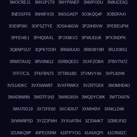
3MOCREJ1
3MX1P1T9
3MYP6NEF
3N0IPODU
3N8UCE6Q
3NE5SFF6
3NH0FX33
3NISGAEP
3O3KQQ4F
3OBDFAXI
3OE9P0KI
3OPSZTYE
3OSK46GW
3P20H0VW
3PEBEUPM
3PFEI4E1
3PHQ0AXL
3PJX8KV3
3PWL81U6
3PX3NDPK
3QBNPSU7
3QPKYD3H
3R660UUO
3R8OBY8R
3RJJOB51
3RM5TAUQ
3RV0N612
3SRBQEDJ
3SXFZOBA
3TBVTN7Z
3TFI7CJL
3TKFBN73
3TTB618D
3TVMVY4A
3VPL82H9
3VS14DKC
3VX5WW8T
3VXFRWKX
3VZRTGEK
3W3MHD4O
3WAD8W9N
3WDTF1N3
3WI8G8SN
3WQDYCWK
3WTTA97N
3WU70G19
3X71FE60
3XC4DIU7
3XMIH0VI
3XMLLD4K
3XWW9P5D
3Y2Z2FMH
3YXUATB4
3Z3344KT
3ZBBJF82
3ZUNKQ9P
40PEO5RM
418TPYOG
41A6AQPI
41CR68ZC