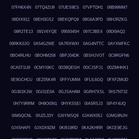
07FH6X4N
07TQ4ZU9
07UES9ES
07VPTDH1
08B99MM7
08DIX912
08EH3GS2
08EKQPQ9
08G6A3PD
08HJRZKG
08R2TE13
091V6YQE
0959345H
097C3BE4
09DI9AQ2
09RKK0JO
0A54G2WE
0A7RXWXI
0AG4NTTC
0AYXMFKC
0BO4RLHU
0BOHM258
0BPJ04DK
0BSHJVOT
0C9RGFN6
0CA5T1U9
0CMYI0KC
0D38QEGH
0DCJSPJ1
0DZMHHX1
0E9GCHCU
0EZ05K4R
0FFYUM84
0FLIL6GQ
0FXF2MUD
0G363XJW
0GI31E0A
0GJSAH4M
0GRH7XSL
0H17NT32
0H7Y9RRM
0H9OI0N1
0HYK5SEI
0IA5RSJ3
0IF4Y4UQ
0IM5QCNL
0IUZL33Y
0J6YMSQ9
0JAWX05J
0JMG9NJH
0JX5HAPI
0JXDX9ZM
0K8I19RD
0KA2KHRR
0KCE9EJG