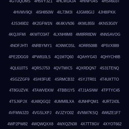
4GTUQOMS
4H5VY3Z1
4HCW1AJA
4HINPU4S
4HSR603T
4HVMV9QI
4I5H850W
4IL73M3I
4JGM8GIJ
4JH8IPKK
4JS349D2
4K2GFW1N
4K4KVN36
4KML855I
4KNS3G0Y
4KQJIFMI
4KWTO3AT
4LXNH9M8
4M8RR8DW
4NNSAVOG
4NOFJHTI
4NRBYMY1
4O9WC0SL
4ORR508B
4P5VX889
4PE2DGG9
4PW810LS
4Q1M7Q60
4QAHYG43
4QHYCH8B
4QL610TS
4QRSJ753
4QVTMIC5
4QXRDQN7
4S31TENQ
4SGZZGF9
4SHI3FUE
4SRMCB32
4SYJTR01
4T4UXTTO
4T8GUZVK
4TAWVEKW
4TBBI1Y5
4TJ1ASNW
4TPTYC45
4TSJ6PJX
4U48QGQ2
4UMM8LXA
4UNHPQM1
4URT243L
4VFMWJZ0
4VGSLXPJ
4VJZYO02
4VNW7KSQ
4W6ZE1F7
4WP2PW82
4WQWQXX8
4WXQZN38
4X7TT8GV
4XYOT662