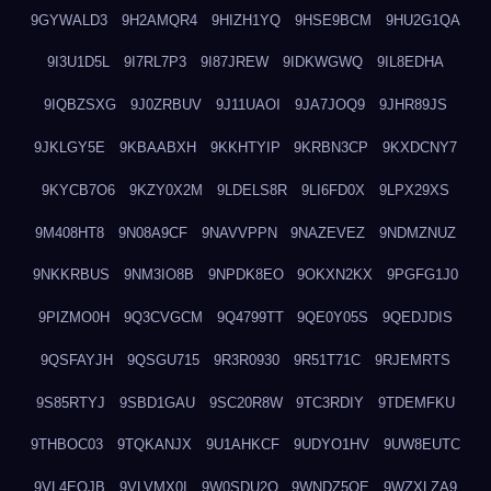
9GYWALD3
9H2AMQR4
9HIZH1YQ
9HSE9BCM
9HU2G1QA
9I3U1D5L
9I7RL7P3
9I87JREW
9IDKWGWQ
9IL8EDHA
9IQBZSXG
9J0ZRBUV
9J11UAOI
9JA7JOQ9
9JHR89JS
9JKLGY5E
9KBAABXH
9KKHTYIP
9KRBN3CP
9KXDCNY7
9KYCB7O6
9KZY0X2M
9LDELS8R
9LI6FD0X
9LPX29XS
9M408HT8
9N08A9CF
9NAVVPPN
9NAZEVEZ
9NDMZNUZ
9NKKRBUS
9NM3IO8B
9NPDK8EO
9OKXN2KX
9PGFG1J0
9PIZMO0H
9Q3CVGCM
9Q4799TT
9QE0Y05S
9QEDJDIS
9QSFAYJH
9QSGU715
9R3R0930
9R51T71C
9RJEMRTS
9S85RTYJ
9SBD1GAU
9SC20R8W
9TC3RDIY
9TDEMFKU
9THBOC03
9TQKANJX
9U1AHKCF
9UDYO1HV
9UW8EUTC
9VL4EOJB
9VLVMX0I
9W0SDU2O
9WNDZ5OE
9WZXLZA9