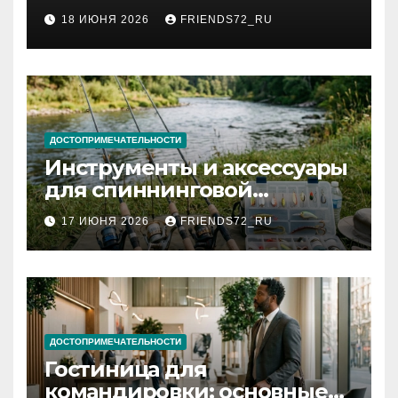
2026 году: сроки от 3 дней
18 ИЮНЯ 2026
FRIENDS72_RU
и список необходимых
документов
ДОСТОПРИМЕЧАТЕЛЬНОСТИ
Инструменты и аксессуары
для спиннинговой
рыбалки: назначение и
17 ИЮНЯ 2026
FRIENDS72_RU
типы
ДОСТОПРИМЕЧАТЕЛЬНОСТИ
Гостиница для
командировки: основные