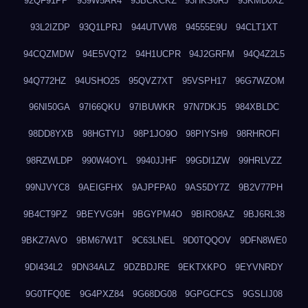
92QF91PP
939W5AR4
93BCKCKZ
93HKS0RJ
93KMD0XZ
93L2IZDP
93Q1LPRJ
944UTVW8
94555E9U
94CLT1XT
94CQZMDW
94E5VQT2
94H1UCPR
94J2GRFM
94Q4Z2L5
94Q772HZ
94USHO25
95QVZ7XT
95VSPH17
96G7WZOM
96NI50GA
97I66QKU
97IBUWKR
97N7DKJ5
984XBLDC
98DD8YXB
98HGTYIJ
98P1JO9O
98PIYSH9
98RHROFI
98RZWLDP
990W4OYL
9940JJHF
99GDI1ZW
99HRLVZZ
99NJVYC8
9AEIGFHX
9AJPFPA0
9AS5DY7Z
9B2V77PH
9B4CT9PZ
9BEYVG9H
9BGYPM4O
9BIRO8AZ
9BJ6RL38
9BKZ7AVO
9BM67W1T
9C63LNEL
9D0TQQOV
9DFN8WE0
9DI434L2
9DN34ALZ
9DZBDJRE
9EKTXKPO
9EYVNRDY
9G0TFQ0E
9G4PXZ84
9G68DG08
9GPGCFCS
9GSLIJ08