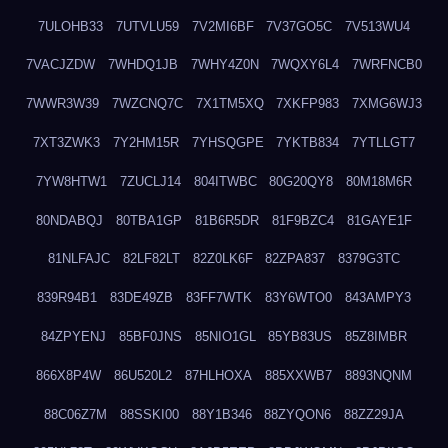
7ULOHB33
7UTVLU59
7V2MI6BF
7V37GO5C
7V513WU4
7VACJZDW
7WHDQ1JB
7WHY4Z0N
7WQXY6L4
7WRFNCB0
7WWR3W39
7WZCNQ7C
7X1TM5XQ
7XKFP983
7XMG6WJ3
7XT3ZWK3
7Y2HM15R
7YHSQGPE
7YKTB834
7YTLLGT7
7YW8HTW1
7ZUCLJ14
804ITWBC
80G20QY8
80M18M6R
80NDABQJ
80TBA1GP
81B6R5DR
81F9BZC4
81GAYE1F
81NLFAJC
82LF82LT
82Z0LK6F
82ZPA837
8379G3TC
839R94B1
83DE49ZB
83FF7WTK
83Y6WTO0
843AMPY3
84ZPYENJ
85BF0JNS
85NIO1GL
85YB83US
85Z8IMBR
866X8P4W
86U520L2
87HLHOXA
885XXWB7
8893NQNM
88C06Z7M
88SSKI00
88Y1B346
88ZYQON6
88ZZ29JA