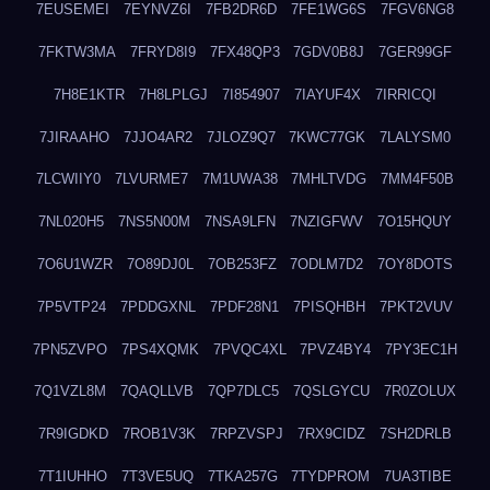
7EUSEMEI
7EYNVZ6I
7FB2DR6D
7FE1WG6S
7FGV6NG8
7FKTW3MA
7FRYD8I9
7FX48QP3
7GDV0B8J
7GER99GF
7H8E1KTR
7H8LPLGJ
7I854907
7IAYUF4X
7IRRICQI
7JIRAAHO
7JJO4AR2
7JLOZ9Q7
7KWC77GK
7LALYSM0
7LCWIIY0
7LVURME7
7M1UWA38
7MHLTVDG
7MM4F50B
7NL020H5
7NS5N00M
7NSA9LFN
7NZIGFWV
7O15HQUY
7O6U1WZR
7O89DJ0L
7OB253FZ
7ODLM7D2
7OY8DOTS
7P5VTP24
7PDDGXNL
7PDF28N1
7PISQHBH
7PKT2VUV
7PN5ZVPO
7PS4XQMK
7PVQC4XL
7PVZ4BY4
7PY3EC1H
7Q1VZL8M
7QAQLLVB
7QP7DLC5
7QSLGYCU
7R0ZOLUX
7R9IGDKD
7ROB1V3K
7RPZVSPJ
7RX9CIDZ
7SH2DRLB
7T1IUHHO
7T3VE5UQ
7TKA257G
7TYDPROM
7UA3TIBE