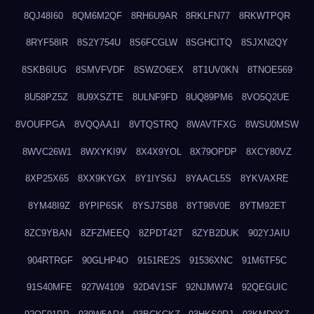
8QJ48I60
8QM6M2QF
8RH6U9AR
8RKLFN77
8RKWTPQR
8RYF58IR
8S2Y754U
8S6FCGLW
8SGHCITQ
8SJXN2QY
8SKB6IUG
8SMVFVDF
8SWZO6EX
8T1UV0KN
8TNOE569
8U58PZ5Z
8U9XSZTE
8ULNF9FD
8UQ89PM6
8VO5Q2UE
8VOUFPGA
8VQQAA1I
8VTQSTRQ
8WAVTFXG
8WSU0MSW
8WVC26W1
8WXYKI9V
8X4X9YOL
8X79OPDP
8XCY80VZ
8XP25X65
8XX9KYGX
8Y1IYS6J
8YAACL5S
8YKVAXRE
8YM48I9Z
8YPIP6SK
8YSJ7SB8
8YT98V0E
8YTM92ET
8ZC9YBAN
8ZFZMEEQ
8ZPDT42T
8ZYB2DUK
902YJAIU
904RTRGF
90GLHP4O
9151RE2S
91536XNC
91M6TF5C
91S40MFE
927W4109
92D4V1SF
92NJMW74
92QEGUIC