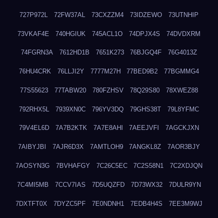
727P972L
72FW37AL
73CXZZM4
73IDZEWO
73UTNHIP
73VKAF4E
740HGIUK
745ACL1O
74DPJX4S
74DVDXRM
74FGRN3A
7612HD1B
7651K273
76BJGQ4F
76G4013Z
76HU4CRK
76LLJI2Y
7777M27H
77BED9B2
77BGMMG4
77S55623
77TABW20
780FZHSV
78Q29S80
78XWEZ88
792RHX5L
7939XN0C
796YV3DQ
79GHS38T
79L8YFMC
79V4EL6D
7A7B2KTK
7A7E8AHI
7AEEJVFI
7AGCKJXN
7AIBYJBI
7AJR6D3X
7AMTLOH9
7ANGKL8Z
7AOR3BJY
7AOSYN3G
7BVHAFGY
7C26C5EC
7C2S58N1
7C2XDJQN
7C4MI5MB
7CCV7IAS
7D5UQZFD
7D73WX32
7DULR9YN
7DXTFT0X
7DYZC5PF
7E0NDNH1
7EDB4H4S
7EE3M9WJ