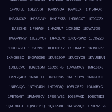
1FP03I5E
1GL2VJGH
1GRISVQA
1GWILLXI
1H4L4ROK
1HAKMC6P
1HDB3VUY
1HHJEK58
1HR93CXT
1I70CGZX
1IASZ8H3
1IF86W04
1IHA2RU7
1IOKJ9IZ
1IOWA7OG
1IWGPKRW
1JEZBYO7
1JFVZL7X
1JKQPSW2
1JL35ZZ0
1JUOBZ9U
1JZ9UNM8
1K1OOBX2
1KJONM1Y
1KJVH227
1KMG68BO
1KQW0D9E
1KUB22OP
1KUC7YQ5
1KVUSEU1
1L0EECVC
1L92C1GM
1LO2KT45
1LVWMXC9
1MF16JX6
1MZGQ4D3
1N3AELFF
1N3R82X5
1NERJOY9
1NIN2DXO
1NIPGIQG
1NTYF4RH
1NZ06F8Q
1OELGBE2
1OUI6BYG
1PET0A5T
1PMAFB0V
1PSGIWB2
1Q3BPV0D
1QBCT8D3
1QMT9XGT
1QWO8TSQ
1QYKS8IF
1RCW99QZ
1RDUWSSK