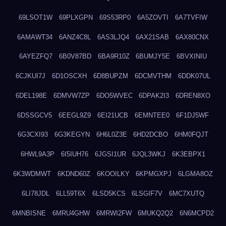
69LSOT1W
69PLXGPN
69S53RP0
6A5ZOVTI
6A7TVFIW
6AMAWT34
6ANZ4C8L
6AS3LJQ4
6AX21SAB
6AX80CNX
6AYEZFQ7
6B0V87BD
6BA9R10Z
6BUMJY5E
6BVXINIU
6CJKUI7J
6D1OSCXH
6D8BUPZM
6DCMVTHM
6DDK07UL
6DEL198E
6DMVW7ZP
6DO5WVEC
6DPAK2I3
6DREN8XO
6DSSGCV5
6EEGL9Z9
6EI21UCB
6EMNTEE0
6F1DJ5WF
6G3CXI93
6G3KEGYN
6H6L0Z3E
6HD2DCBO
6HM0FQJT
6HWL9A3P
6I5IUH76
6JGSI1UR
6JQL3WKJ
6K3EBPX1
6K3WDMWT
6KDND60Z
6KOOILKY
6KPMGXPJ
6LGMA8OZ
6LI78JDL
6LL59T6X
6LSD5KCS
6LSGIF7V
6MC7XUTQ
6MNBISNE
6MRU4GHW
6MRWI2FW
6MUKQ2Q2
6N6MCPD2