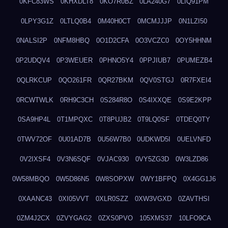
0KFC83WS
0KHXDLT8
0KO7R0BZ
0LA240G7
0LIQ91PM
0LPY3G1Z
0LTLQ0B4
0M40H0CT
0MCMJJJP
0N1LZI50
0NALSI2P
0NFM8HBQ
0O1D2CFA
0O3VCZC0
0OY5HHNM
0P2UDQV4
0P3WEUER
0PHNO5Y4
0PPJIUB7
0PUMEZB4
0QLRKCUP
0QO261FR
0QR27BKM
0QV0STGJ
0R7FXEI4
0RCWTWLK
0RH9C3CH
0S284R8O
0S4IXXQE
0S9E2KPP
0SA9HP4L
0T1MPQXC
0T8PUJB2
0T9LQ0SF
0TDEQ0TY
0TWV72OF
0U01AD7B
0U56W7B0
0UDKWD5I
0UELVNFD
0V2IXSF4
0V3N6SQF
0VJAC930
0VY5ZG3D
0W3LZD86
0W58MBQO
0W5D86N5
0W8SOPXW
0WY1BFPQ
0X4GG1J6
0XAANC43
0XI05VVT
0XLR0SZZ
0XW3VGXD
0ZAVTHSI
0ZM4J2CX
0ZVYGAG2
0ZXS0PVO
105XMS37
10LFO9CA