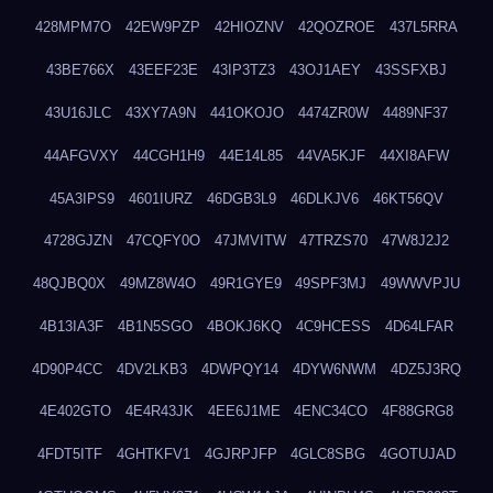
428MPM7O
42EW9PZP
42HIOZNV
42QOZROE
437L5RRA
43BE766X
43EEF23E
43IP3TZ3
43OJ1AEY
43SSFXBJ
43U16JLC
43XY7A9N
441OKOJO
4474ZR0W
4489NF37
44AFGVXY
44CGH1H9
44E14L85
44VA5KJF
44XI8AFW
45A3IPS9
4601IURZ
46DGB3L9
46DLKJV6
46KT56QV
4728GJZN
47CQFY0O
47JMVITW
47TRZS70
47W8J2J2
48QJBQ0X
49MZ8W4O
49R1GYE9
49SPF3MJ
49WWVPJU
4B13IA3F
4B1N5SGO
4BOKJ6KQ
4C9HCESS
4D64LFAR
4D90P4CC
4DV2LKB3
4DWPQY14
4DYW6NWM
4DZ5J3RQ
4E402GTO
4E4R43JK
4EE6J1ME
4ENC34CO
4F88GRG8
4FDT5ITF
4GHTKFV1
4GJRPJFP
4GLC8SBG
4GOTUJAD