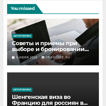
You missed
АВТОРУБРИКА
Советы и приемы при
выборе и бронировании
авиабилетов
5 ИЮЛЯ 2026
FRIENDS72_RU
АВТОРУБРИКА
Шенгенская виза во
Францию для россиян в