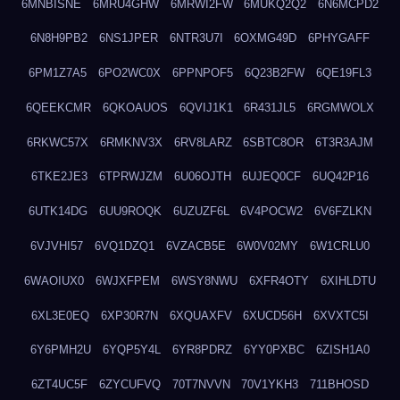
6MNBISNE
6MRU4GHW
6MRWI2FW
6MUKQ2Q2
6N6MCPD2
6N8H9PB2
6NS1JPER
6NTR3U7I
6OXMG49D
6PHYGAFF
6PM1Z7A5
6PO2WC0X
6PPNPOF5
6Q23B2FW
6QE19FL3
6QEEKCMR
6QKOAUOS
6QVIJ1K1
6R431JL5
6RGMWOLX
6RKWC57X
6RMKNV3X
6RV8LARZ
6SBTC8OR
6T3R3AJM
6TKE2JE3
6TPRWJZM
6U06OJTH
6UJEQ0CF
6UQ42P16
6UTK14DG
6UU9ROQK
6UZUZF6L
6V4POCW2
6V6FZLKN
6VJVHI57
6VQ1DZQ1
6VZACB5E
6W0V02MY
6W1CRLU0
6WAOIUX0
6WJXFPEM
6WSY8NWU
6XFR4OTY
6XIHLDTU
6XL3E0EQ
6XP30R7N
6XQUAXFV
6XUCD56H
6XVXTC5I
6Y6PMH2U
6YQP5Y4L
6YR8PDRZ
6YY0PXBC
6ZISH1A0
6ZT4UC5F
6ZYCUFVQ
70T7NVVN
70V1YKH3
711BHOSD