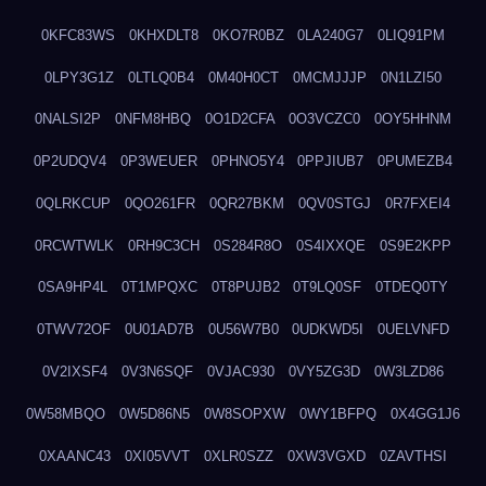
0KFC83WS
0KHXDLT8
0KO7R0BZ
0LA240G7
0LIQ91PM
0LPY3G1Z
0LTLQ0B4
0M40H0CT
0MCMJJJP
0N1LZI50
0NALSI2P
0NFM8HBQ
0O1D2CFA
0O3VCZC0
0OY5HHNM
0P2UDQV4
0P3WEUER
0PHNO5Y4
0PPJIUB7
0PUMEZB4
0QLRKCUP
0QO261FR
0QR27BKM
0QV0STGJ
0R7FXEI4
0RCWTWLK
0RH9C3CH
0S284R8O
0S4IXXQE
0S9E2KPP
0SA9HP4L
0T1MPQXC
0T8PUJB2
0T9LQ0SF
0TDEQ0TY
0TWV72OF
0U01AD7B
0U56W7B0
0UDKWD5I
0UELVNFD
0V2IXSF4
0V3N6SQF
0VJAC930
0VY5ZG3D
0W3LZD86
0W58MBQO
0W5D86N5
0W8SOPXW
0WY1BFPQ
0X4GG1J6
0XAANC43
0XI05VVT
0XLR0SZZ
0XW3VGXD
0ZAVTHSI