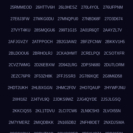
25RMMEOD
26HTTV6H
26L0HESZ
270L4YOL
276UFPNM
27E8J3FW
27MKG0DU
27MNQPU0
27NBD68F
27O3D674
27VYT4KU
28SMQGU6
299T1G15
2A01R6QT
2AAYZL7V
2AFJGVZY
2ATPPOCH
2B2G3AW2
2BFZFCNW
2BKKV1H5
2BLDOOU6
2BRHOLRJ
2CKA0HWT
2CRELPQI
2CSOTXFR
2CVZ7WMG
2D26EBXW
2D942LRG
2DPSN680
2DU7LORM
2EZC76PR
2F53ZH8K
2FFJSSR3
2G789XQE
2G8M6D58
2HDT2UKH
2HLBXGGN
2HMC2F0V
2HO7QAUP
2HYWPJNU
2IIHI162
2J4TVL9Q
2JDKS9WZ
2JG4QYDE
2JSJLGSQ
2KKCIQS5
2KL1TDVU
2LCI7CW6
2LN9C5H3
2LVOI55N
2M7YMERZ
2MIQDBKK
2N165DB2
2NFH8OET
2NXDJSMA