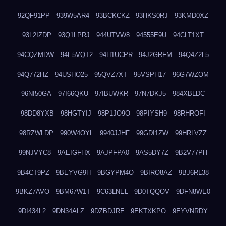
92QF91PP
939W5AR4
93BCKCKZ
93HKS0RJ
93KMD0XZ
93L2IZDP
93Q1LPRJ
944UTVW8
94555E9U
94CLT1XT
94CQZMDW
94E5VQT2
94H1UCPR
94J2GRFM
94Q4Z2L5
94Q772HZ
94USHO25
95QVZ7XT
95VSPH17
96G7WZOM
96NI50GA
97I66QKU
97IBUWKR
97N7DKJ5
984XBLDC
98DD8YXB
98HGTYIJ
98P1JO9O
98PIYSH9
98RHROFI
98RZWLDP
990W4OYL
9940JJHF
99GDI1ZW
99HRLVZZ
99NJVYC8
9AEIGFHX
9AJPFPA0
9AS5DY7Z
9B2V77PH
9B4CT9PZ
9BEYVG9H
9BGYPM4O
9BIRO8AZ
9BJ6RL38
9BKZ7AVO
9BM67W1T
9C63LNEL
9D0TQQOV
9DFN8WE0
9DI434L2
9DN34ALZ
9DZBDJRE
9EKTXKPO
9EYVNRDY