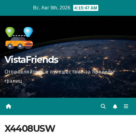
Перейти
Вс. Авг 9th, 2026
4:15:49 AM
к
содержимому
VistaFriends
Отправляйтесь в путешествие за пределы
границ
X4408USW