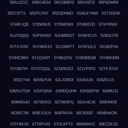
5RALQ21C
5RBG4E64
5RCDBBFD
5ROV8T2I
5RP6DWR8
5RZ72FTS
5RZPCFKF
5RZQDHMO
5SNLKYWW
5ST3XE0K
5T4RFJQE
5TDWI9U5
5TDWKNIX
5THBIEFD
5TVPRN5V
5UJY0QQ2
5UPNX603
5UUMB8OT
5V5K9CVS
5VB3LIYB
5VTXJVNC
5VVNNS1S
5XJ2MR7Y
5XSF9JLS
5XU6ZP3A
5Y0HCRBH
5Y1QS60T
5Y86UZX6
5YB5BBQM
5YHM530M
5YO667IH
5YO7ZQGL
5Z1BWJEZ
5Z1VP9TD
5ZYFJGV9
60IZ2Y44
60X8LPUK
62LJGRE8
6316UU0I
634ZKLU1
63MVU7SW
63SPQINX
63WDQUHH
63X60DYM
64996J11
659M6G4O
65TIBAG5
65TN6NPQ
65UV4E1K
660K94O5
663467JW
664ESOLH
664FNVV4
66C6U597
66NBHAON
675YBKS0
67T6PVX5
67UCAPT0
6899WHVC
68EZZKJQ