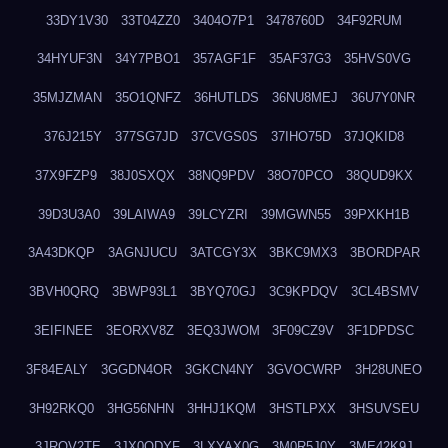
33DY1V30
33T04ZZ0
3404O7P1
3478760D
34F92RUM
34HYUF3N
34Y7PBO1
357AGF1F
35AF37G3
35HVS0VG
35MJZMAN
35O1QNFZ
36HUTLDS
36NU8MEJ
36U7Y0NR
376J215Y
377SG7JD
37CVGS0S
37IHO75D
37JQKID8
37X9FZP9
38J0SXQX
38NQ9PDV
38O70PCO
38QUD9KX
39D3U3A0
39LAIWA9
39LCYZRI
39MGWN55
39PXKH1B
3A43DKQP
3AGNJUCU
3ATCGY3X
3BKC9MX3
3BORDPAR
3BVH0QRQ
3BWP93L1
3BYQ70GJ
3C9KPDQV
3CL4BSMV
3EIFINEE
3EORXV8Z
3EQ3JWOM
3F09CZ9V
3F1DPDSC
3F84EALY
3GGDN4OR
3GKCN4NY
3GVOCWRP
3H28UNEO
3H92RKQ0
3HG56NHN
3HHJ1KQM
3HSTLPXX
3HSUVSEU
3JRQV2TE
3JX0QDYF
3LXYAX0G
3M0R5J0Y
3ME42K9J