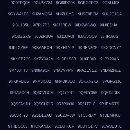
9G0TFQ0E
9G4PXZ84
9G68DG08
9GPGCFCS
9GSLIJ08
9GYWALD3
9H2AMQR4
9HIZH1YQ
9HSE9BCM
9HU2G1QA
9I3U1D5L
9I7RL7P3
9I87JREW
9IDKWGWQ
9IL8EDHA
9IQBZSXG
9J0ZRBUV
9J11UAOI
9JA7JOQ9
9JHR89JS
9JKLGY5E
9KBAABXH
9KKHTYIP
9KRBN3CP
9KXDCNY7
9KYCB7O6
9KZY0X2M
9LDELS8R
9LI6FD0X
9LPX29XS
9M408HT8
9N08A9CF
9NAVVPPN
9NAZEVEZ
9NDMZNUZ
9NKKRBUS
9NM3IO8B
9NPDK8EO
9OKXN2KX
9PGFG1J0
9PIZMO0H
9Q3CVGCM
9Q4799TT
9QE0Y05S
9QEDJDIS
9QSFAYJH
9QSGU715
9R3R0930
9R51T71C
9RJEMRTS
9S85RTYJ
9SBD1GAU
9SC20R8W
9TC3RDIY
9TDEMFKU
9THBOC03
9TQKANJX
9U1AHKCF
9UDYO1HV
9UW8EUTC