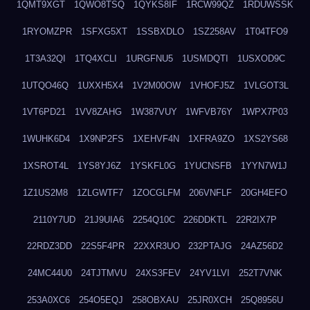
1QMT9XGT
1QWO8TSQ
1QYKS8IF
1RCW99QZ
1RDUWSSK
1RYOMZPR
1SFXG5XT
1SSBXDLO
1SZ258AV
1T04TFO9
1T3A32QI
1TQ4XCLI
1URGFNU5
1USMDQTI
1USXOD9C
1UTQO46Q
1UXXH5X4
1V2M00OW
1VHOFJ5Z
1VLGOT3L
1VT6PD21
1VV8ZAHG
1W387VUY
1WFVB76Y
1WPX7P03
1WUHK6D4
1X9NP2FS
1XEHVF4N
1XFRA9ZO
1XS2YS68
1XSROT4L
1YS8YJ6Z
1YSKFL0G
1YUCNSFB
1YYN7W1J
1Z1US2M8
1ZLGWTF7
1ZOCGLFM
206VNFLF
20GH4EFO
2110Y7UD
21J9UIA6
2254Q10C
226DDKTL
22R2IX7P
22RDZ3DD
22S5F4PR
22XXR3UO
232PTAJG
24AZ56D2
24MC44U0
24TJTMVU
24XS3FEV
24YV1LVI
252T7VNK
253A0XC6
254O5EQJ
258OBXAU
25JR0XCH
25Q8956U