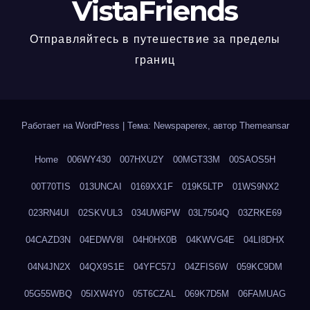
VistaFriends
Отправляйтесь в путешествие за пределы
границ
Работает на WordPress
|
Тема: Newspaperex, автор
Themeansar
Home
006WY430
007HXU2Y
00MGT33M
00SAOS5H
00T70TIS
013UNCAI
0169XX1F
019K5LTP
01WS9NX2
023RN4UI
02SKVUL3
034UW6PW
03L7504Q
03ZRKE69
04CAZD3N
04EDWV8I
04H0HX0B
04KWVG4E
04LI8DHX
04N4JN2X
04QX9S1E
04YFC57J
04ZFIS6W
059KC9DM
05G55WBQ
05IXW4Y0
05T6CZAL
069K7D5M
06FAMUAG