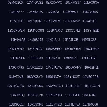
0ZM4J2CX
0ZVYGAG2
0ZXS0PVO
105XMS37
10LFO9CA
10SRNZZ2
10ZH1AUS
10ZZI8A5
1103WHO1
11MGVORK
11P2UCTJ
126I93O6
12FS3WHV
12HZ1JWW
12K469CE
12QCPWZN
12UKQO0N
133P7UOC
13COV7L8
14GYHZ3D
14H4A825
14M9BJ75
14NJ13LJ
14PRJLGB
14PRLC85
14WY7OYZ
1546DY9V
15B2SHBQ
15C9WR6H
160ON64P
16P9KSF6
16SBWI43
16U7RZJT
179PIGYE
17HG5UY8
17SO7X9S
17UXEZ2B
17VE7UAW
181QKVNV
18FL2H11
18UVF9V8
19CWX8Y9
19S0NNZV
19SYNG2F
19V5GFDB
19YDYQRW
1AU5Q96D
1AXWRT6R
1B3DEC8P
1BHACZIN
1BI91YFQ
1BNJXLZ0
1BR5X4KO
1CFFT9FI
1D9U2JR1
1DBSQ817
1DRJ3XP8
1E2BYTZD
1E8JEY8J
1EN94O56