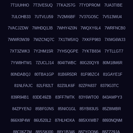
7T1IUHHO
7T3VE5UQ
7TKA257G
7TYDPROM
7UA3TIBE
7ULOHB33
7UTVLU59
7V2MI6BF
7V37GO5C
7V513WU4
7VACJZDW
7WHDQ1JB
7WHY4Z0N
7WQXY6L4
7WRFNCB0
7WWR3W39
7WZCNQ7C
7X1TM5XQ
7XKFP983
7XMG6WJ3
7XT3ZWK3
7Y2HM15R
7YHSQGPE
7YKTB834
7YTLLGT7
7YW8HTW1
7ZUCLJ14
804ITWBC
80G20QY8
80M18M6R
80NDABQJ
80TBA1GP
81B6R5DR
81F9BZC4
81GAYE1F
81NLFAJC
82LF82LT
82Z0LK6F
82ZPA837
8379G3TC
839R94B1
83DE49ZB
83FF7WTK
83Y6WTO0
843AMPY3
84ZPYENJ
85BF0JNS
85NIO1GL
85YB83US
85Z8IMBR
866X8P4W
86U520L2
87HLHOXA
885XXWB7
8893NQNM
88C06Z7M
88SSKI00
88Y1B346
88ZYQON6
88ZZ29JA