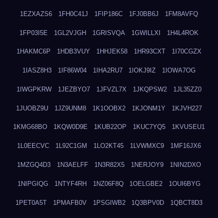
1EZXAZS6
1FH0C41J
1FIP186C
1FJ0BB6J
1FM8AVFQ
1FP03I5E
1GL2VJGH
1GRISVQA
1GWILLXI
1H4L4ROK
1HAKMC6P
1HDB3VUY
1HHJEK58
1HR93CXT
1I70CGZX
1IASZ8H3
1IF86W04
1IHA2RU7
1IOKJ9IZ
1IOWA7OG
1IWGPKRW
1JEZBYO7
1JFVZL7X
1JKQPSW2
1JL35ZZ0
1JUOBZ9U
1JZ9UNM8
1K1OOBX2
1KJONM1Y
1KJVH227
1KMG68BO
1KQW0D9E
1KUB22OP
1KUC7YQ5
1KVUSEU1
1L0EECVC
1L92C1GM
1LO2KT45
1LVWMXC9
1MF16JX6
1MZGQ4D3
1N3AELFF
1N3R82X5
1NERJOY9
1NIN2DXO
1NIPGIQG
1NTYF4RH
1NZ06F8Q
1OELGBE2
1OUI6BYG
1PET0A5T
1PMAFB0V
1PSGIWB2
1Q3BPV0D
1QBCT8D3