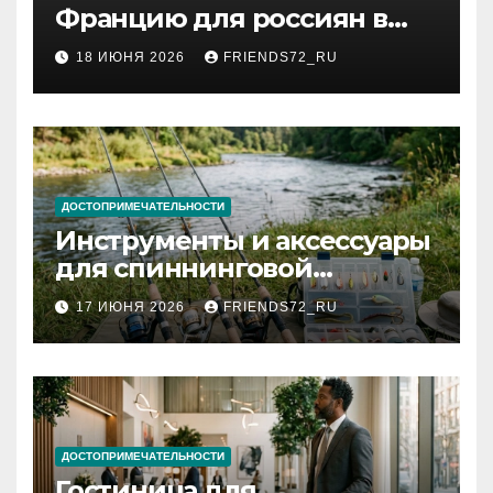
Францию для россиян в
2026 году: сроки от 3 дней
18 ИЮНЯ 2026
FRIENDS72_RU
и список необходимых
документов
ДОСТОПРИМЕЧАТЕЛЬНОСТИ
Инструменты и аксессуары
для спиннинговой
рыбалки: назначение и
17 ИЮНЯ 2026
FRIENDS72_RU
типы
ДОСТОПРИМЕЧАТЕЛЬНОСТИ
Гостиница для