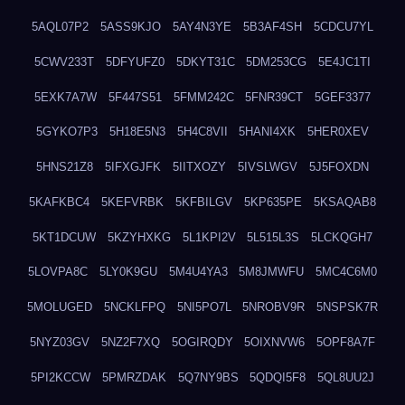
5AQL07P2
5ASS9KJO
5AY4N3YE
5B3AF4SH
5CDCU7YL
5CWV233T
5DFYUFZ0
5DKYT31C
5DM253CG
5E4JC1TI
5EXK7A7W
5F447S51
5FMM242C
5FNR39CT
5GEF3377
5GYKO7P3
5H18E5N3
5H4C8VII
5HANI4XK
5HER0XEV
5HNS21Z8
5IFXGJFK
5IITXOZY
5IVSLWGV
5J5FOXDN
5KAFKBC4
5KEFVRBK
5KFBILGV
5KP635PE
5KSAQAB8
5KT1DCUW
5KZYHXKG
5L1KPI2V
5L515L3S
5LCKQGH7
5LOVPA8C
5LY0K9GU
5M4U4YA3
5M8JMWFU
5MC4C6M0
5MOLUGED
5NCKLFPQ
5NI5PO7L
5NROBV9R
5NSPSK7R
5NYZ03GV
5NZ2F7XQ
5OGIRQDY
5OIXNVW6
5OPF8A7F
5PI2KCCW
5PMRZDAK
5Q7NY9BS
5QDQI5F8
5QL8UU2J