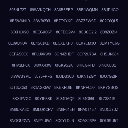
895NL72T
89WVKQCH
8A6B5EEP
8BBJWQMN
8BJPIIGO
8BSWANL0
8BVB056I
8BZT9YKF
8BZZZWSD
8C2C6QL5
8C6H1X9Q
8CEG9O6P
8CFDQ2M4
8CUCG2I2
8D8ZOZI4
8E09QNUV
8E4S01KD
8ECXEKP8
8EK7CM3O
8EMTYC6G
8EPAS0G6
8FLU9KW0
8GN4ZHDF
8GP2U7BA
8HSUN8J4
8HV1LF0X
8I0XX43W
8IGK9S2K
8IKCGRHJ
8IN6KUU1
8IWWBYPE
8J75FPFS
8JJDB3C0
8JKNTZGY
8JO7GZIF
8JT3UC50
8K1AGK5W
8KEKFDIE
8KNPFC99
8KPYSBQS
8KXIFVGC
8KYIF5SK
8L34DAQF
8L74O55L
8LZ3S1IS
8M8UKA3C
8MLQKCFV
8N8F04EH
8NA0T4E7
8NDCJ7UZ
8NGGUDVA
8NPYUIWI
8O0YLDLN
8OASJ3P6
8OL9RU5T