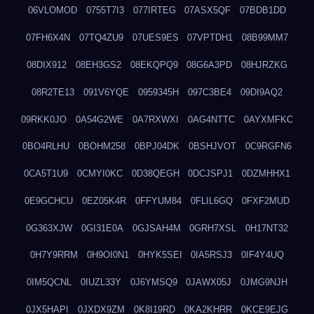
06VLOMOD
0755T7I3
077IRTEG
07ASX5QF
07BDB1DD
07FH6X4N
07TQ4ZU9
07UES9ES
07VPTDH1
08B99MM7
08DIX912
08EH3GS2
08EKQPQ9
08G6A3PD
08HJRZKG
08R2TE13
091V6YQE
0959345H
097C3BE4
09DI9AQ2
09RKK0JO
0A54G2WE
0A7RXWXI
0AG4NTTC
0AYXMFKC
0BO4RLHU
0BOHM258
0BPJ04DK
0BSHJVOT
0C9RGFN6
0CA5T1U9
0CMYI0KC
0D38QEGH
0DCJSPJ1
0DZMHHX1
0E9GCHCU
0EZ05K4R
0FFYUM84
0FLIL6GQ
0FXF2MUD
0G363XJW
0GI31E0A
0GJSAH4M
0GRH7XSL
0H17NT32
0H7Y9RRM
0H9OI0N1
0HYK5SEI
0IA5RSJ3
0IF4Y4UQ
0IM5QCNL
0IUZL33Y
0J6YMSQ9
0JAWX05J
0JMG9NJH
0JX5HAPI
0JXDX9ZM
0K8I19RD
0KA2KHRR
0KCE9EJG