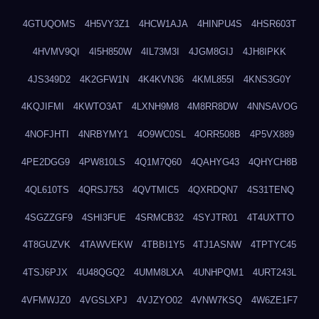
4GTUQOMS
4H5VY3Z1
4HCW1AJA
4HINPU4S
4HSR603T
4HVMV9QI
4I5H850W
4IL73M3I
4JGM8GIJ
4JH8IPKK
4JS349D2
4K2GFW1N
4K4KVN36
4KML855I
4KNS3G0Y
4KQJIFMI
4KWTO3AT
4LXNH9M8
4M8RR8DW
4NNSAVOG
4NOFJHTI
4NRBYMY1
4O9WC0SL
4ORR508B
4P5VX889
4PE2DGG9
4PW810LS
4Q1M7Q60
4QAHYG43
4QHYCH8B
4QL610TS
4QRSJ753
4QVTMIC5
4QXRDQN7
4S31TENQ
4SGZZGF9
4SHI3FUE
4SRMCB32
4SYJTR01
4T4UXTTO
4T8GUZVK
4TAWVEKW
4TBBI1Y5
4TJ1ASNW
4TPTYC45
4TSJ6PJX
4U48QGQ2
4UMM8LXA
4UNHPQM1
4URT243L
4VFMWJZ0
4VGSLXPJ
4VJZYO02
4VNW7KSQ
4W6ZE1F7