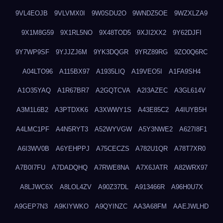
9VL4EOJB
9VLVMX0I
9W0SDU2O
9WNDZ5OE
9WZXLZA9
9X1M8G59
9X1RL5NO
9X48TOD5
9XJI2XX2
9Y62DJFI
9Y7WP9SF
9YJJZJ6M
9YK3DQGR
9YRZ89RG
9ZO0Q6RC
A04LTO96
A115BX97
A1935LIQ
A19VEO5I
A1FA9SH4
A1O35YAQ
A1R67BR7
A2GQTCVA
A2I3AZEC
A3GL614V
A3M1L6B2
A3PTDXK6
A3XWWY1S
A43E85C2
A4IUYB5H
A4LMC1PF
A4N5RYT3
A52WYVGW
A5Y3NWE2
A627I8F1
A6I3WV0B
A6YEHPPJ
A75CECZS
A782U1QR
A78T7XR0
A7B0I7FU
A7DADQHQ
A7RWE8NA
A7X6JATR
A82WRX97
A8LJWC6X
A8LOL4ZV
A90Z37DL
A913466R
A96H0U7X
A9GEP7N3
A9KIYWKO
A9QYINZC
AA3A68FM
AAEJWLHD