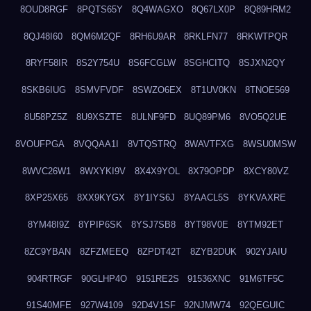
8OUD8RGF
8PQTS65Y
8Q4WAGXO
8Q67LX0P
8Q89HRM2
8QJ48I60
8QM6M2QF
8RH6U9AR
8RKLFN77
8RKWTPQR
8RYF58IR
8S2Y754U
8S6FCGLW
8SGHCITQ
8SJXN2QY
8SKB6IUG
8SMVFVDF
8SWZO6EX
8T1UV0KN
8TNOE569
8U58PZ5Z
8U9XSZTE
8ULNF9FD
8UQ89PM6
8VO5Q2UE
8VOUFPGA
8VQQAA1I
8VTQSTRQ
8WAVTFXG
8WSU0MSW
8WVC26W1
8WXYKI9V
8X4X9YOL
8X79OPDP
8XCY80VZ
8XP25X65
8XX9KYGX
8Y1IYS6J
8YAACL5S
8YKVAXRE
8YM48I9Z
8YPIP6SK
8YSJ7SB8
8YT98V0E
8YTM92ET
8ZC9YBAN
8ZFZMEEQ
8ZPDT42T
8ZYB2DUK
902YJAIU
904RTRGF
90GLHP4O
9151RE2S
91536XNC
91M6TF5C
91S40MFE
927W4109
92D4V1SF
92NJMW74
92QEGUIC