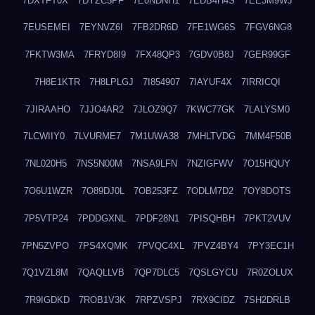
7DXTFT0X
7DYZC5PF
7E0NDNH1
7EDB4H4S
7EE3M9WJ
7EUSEMEI
7EYNVZ6I
7FB2DR6D
7FE1WG6S
7FGV6NG8
7FKTW3MA
7FRYD8I9
7FX48QP3
7GDV0B8J
7GER99GF
7H8E1KTR
7H8LPLGJ
7I854907
7IAYUF4X
7IRRICQI
7JIRAAHO
7JJO4AR2
7JLOZ9Q7
7KWC77GK
7LALYSM0
7LCWIIY0
7LVURME7
7M1UWA38
7MHLTVDG
7MM4F50B
7NL020H5
7NS5N00M
7NSA9LFN
7NZIGFWV
7O15HQUY
7O6U1WZR
7O89DJ0L
7OB253FZ
7ODLM7D2
7OY8DOTS
7P5VTP24
7PDDGXNL
7PDF28N1
7PISQHBH
7PKT2VUV
7PN5ZVPO
7PS4XQMK
7PVQC4XL
7PVZ4BY4
7PY3EC1H
7Q1VZL8M
7QAQLLVB
7QP7DLC5
7QSLGYCU
7R0ZOLUX
7R9IGDKD
7ROB1V3K
7RPZVSPJ
7RX9CIDZ
7SH2DRLB