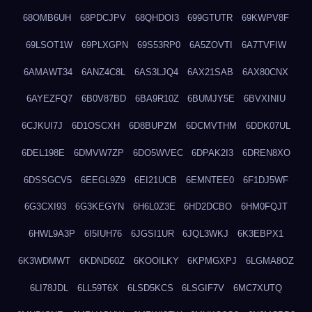
68OMB6UH
68PDCJPV
68QHDOI3
699GTUTR
69KWPV8F
69LSOT1W
69PLXGPN
69S53RP0
6A5ZOVTI
6A7TVFIW
6AMAWT34
6ANZ4C8L
6AS3LJQ4
6AX21SAB
6AX80CNX
6AYEZFQ7
6B0V87BD
6BA9R10Z
6BUMJY5E
6BVXINIU
6CJKUI7J
6D1OSCXH
6D8BUPZM
6DCMVTHM
6DDK07UL
6DEL198E
6DMVW7ZP
6DO5WVEC
6DPAK2I3
6DREN8XO
6DSSGCV5
6EEGL9Z9
6EI21UCB
6EMNTEE0
6F1DJ5WF
6G3CXI93
6G3KEGYN
6H6L0Z3E
6HD2DCBO
6HM0FQJT
6HWL9A3P
6I5IUH76
6JGSI1UR
6JQL3WKJ
6K3EBPX1
6K3WDMWT
6KDND60Z
6KOOILKY
6KPMGXPJ
6LGMA8OZ
6LI78JDL
6LL59T6X
6LSD5KCS
6LSGIF7V
6MC7XUTQ