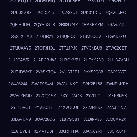
2OC6YQYJ
2ODHTNIQ
2OYOC8EB
2P5KVO7J
2PB26F91
2PFU2MB3
2PGICZT7
2PJA33U1
2PK01RCU
2Q6V9UEG
2QFIABDG
2QYABSTR
2R02B74P
2RPXRAZM
2SAV54DE
2SS1XHM0
2T0TIR21
2T4QFIOC
2T8M8OOV
2TGAD2ZO
2TMUAAY5
2TOT3HO1
2TT1JPJ0
2TVCNBU8
2TWC2CET
2U1JCAWR
2UABCBNW
2UBGKVBI
2UFYK23Q
2UHBAVSU
2UT1DWVT
2VA5KTQ4
2VUSTJE1
2VY55Q8B
2W29565T
2W496244
2WADJS4M
2WGUIKKG
2WK2EL88
2WNPNKRH
2WV0ZHMD
2X7CQ1SY
2XYTJWGS
2Y7I1IC2
2YKK8NSK
2YT95AO1
2YV3O361
2YXVOCOL
2Z2JNBKZ
2ZAJL9NV
30D5VUM9
30W729OG
31BVSCBT
31L8FP95
31M0MR2X
32AT2VLN
32MATDBP
336RPFHA
33ANXYRH
33CR504T