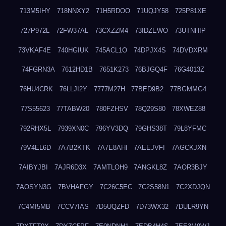
713M5IHY
718NNXY2
71H5RDOO
71UQJY58
725P81XE
727P972L
72FW37AL
73CXZZM4
73IDZEWO
73UTNHIP
73VKAF4E
740HGIUK
745ACL1O
74DPJX4S
74DVDXRM
74FGRN3A
7612HD1B
7651K273
76BJGQ4F
76G4013Z
76HU4CRK
76LLJI2Y
7777M27H
77BED9B2
77BGMMG4
77S55623
77TABW20
780FZHSV
78Q29S80
78XWEZ88
792RHX5L
7939XN0C
796YV3DQ
79GHS38T
79L8YFMC
79V4EL6D
7A7B2KTK
7A7E8AHI
7AEEJVFI
7AGCKJXN
7AIBYJBI
7AJR6D3X
7AMTLOH9
7ANGKL8Z
7AOR3BJY
7AOSYN3G
7BVHAFGY
7C26C5EC
7C2S58N1
7C2XDJQN
7C4MI5MB
7CCV7IAS
7D5UQZFD
7D73WX32
7DULR9YN