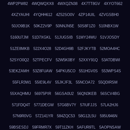
4WP2PW82
4WQWQXX8
4WXQZN38
4X7TT8GV
4XYOT662
4XZYAUHI
4YQHH612
4Z52SO0V
4ZP14UIL
4ZVGSBH0
50JO9B1K
50KZ2V9P
50NNJN5E
50S8F1Z0
510NBX1W
5160U7JM
51D7XGKL
51JUGSIB
51MY24WU
51VJOSDY
51ZE8MKB
522X4O28
52D4GH9B
52FJKYTB
52MOA4HC
52SYO0Q2
52TPECFV
52W5K0BY
52XXY91Q
53ATDBWI
53EKZAMH
53Z8FUAW
54PKU5CO
551HGV0S
553WPS4S
55FLR3W1
55IE9L4V
55JKJF3L
55NCOA72
55QDIRSM
55XAQHMU
56975PIR
56GSA0U2
56QN3KEB
56SCV4BG
571FDQ4T
5771DEGW
57G6BV7Y
57IUFJJS
57LA2HJ6
57N9R0VG
57Z141YR
584ZQC53
58G12L5U
595U946N
59BSESDJ
59FRMR7X
59T11ZKH
5AFUR9TL
5AOPNSAW