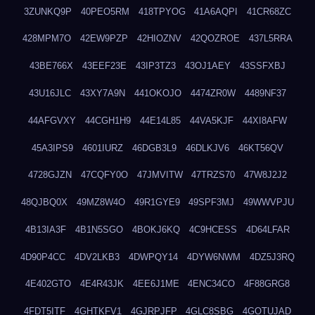
3ZUNKQ9P
40PEO5RM
418TPYOG
41A6AQPI
41CR68ZC
428MPM7O
42EW9PZP
42HIOZNV
42QOZROE
437L5RRA
43BE766X
43EEF23E
43IP3TZ3
43OJ1AEY
43SSFXBJ
43U16JLC
43XY7A9N
441OKOJO
4474ZR0W
4489NF37
44AFGVXY
44CGH1H9
44E14L85
44VA5KJF
44XI8AFW
45A3IPS9
4601IURZ
46DGB3L9
46DLKJV6
46KT56QV
4728GJZN
47CQFY0O
47JMVITW
47TRZS70
47W8J2J2
48QJBQ0X
49MZ8W4O
49R1GYE9
49SPF3MJ
49WWVPJU
4B13IA3F
4B1N5SGO
4BOKJ6KQ
4C9HCESS
4D64LFAR
4D90P4CC
4DV2LKB3
4DWPQY14
4DYW6NWM
4DZ5J3RQ
4E402GTO
4E4R43JK
4EE6J1ME
4ENC34CO
4F88GRG8
4FDT5ITF
4GHTKFV1
4GJRPJFP
4GLC8SBG
4GOTUJAD