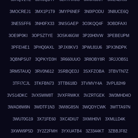
3MOCREJ1
3MX1P1T9
3MYP6NEF
3N0IPODU
3N8UCE6Q
3NE5SFF6
3NH0FX33
3NISGAEP
3O3KQQ4F
3OBDFAXI
3OE9P0KI
3OPSZTYE
3OSK46GW
3P20H0VW
3PEBEUPM
3PFEI4E1
3PHQ0AXL
3PJX8KV3
3PWL81U6
3PX3NDPK
3QBNPSU7
3QPKYD3H
3R660UUO
3R8OBY8R
3RJJOB51
3RM5TAUQ
3RV0N612
3SRBQEDJ
3SXFZOBA
3TBVTN7Z
3TFI7CJL
3TKFBN73
3TTB618D
3TVMVY4A
3VPL82H9
3VS14DKC
3VX5WW8T
3VXFRWKX
3VZRTGEK
3W3MHD4O
3WAD8W9N
3WDTF1N3
3WI8G8SN
3WQDYCWK
3WTTA97N
3WU70G19
3X71FE60
3XC4DIU7
3XMIH0VI
3XMLLD4K
3XWW9P5D
3Y2Z2FMH
3YXUATB4
3Z3344KT
3ZBBJF82