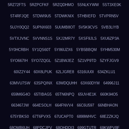
5RZ72FTS
5RZPCFKF
5RZQDHMO
5SNLKYWW
5ST3XE0K
5T4RFJQE
5TDWI9U5
5TDWKNIX
5THBIEFD
5TVPRN5V
5UJY0QQ2
5UPNX603
5UUMB8OT
5V5K9CVS
5VB3LIYB
5VTXJVNC
5VVNNS1S
5XJ2MR7Y
5XSF9JLS
5XU6ZP3A
5Y0HCRBH
5Y1QS60T
5Y86UZX6
5YB5BBQM
5YHM530M
5YO667IH
5YO7ZQGL
5Z1BWJEZ
5Z1VP9TD
5ZYFJGV9
60IZ2Y44
60X8LPUK
62LJGRE8
6316UU0I
634ZKLU1
63MVU7SW
63SPQINX
63WDQUHH
63X60DYM
64996J11
659M6G4O
65TIBAG5
65TN6NPQ
65UV4E1K
660K94O5
663467JW
664ESOLH
664FNVV4
66C6U597
66NBHAON
675YBKS0
67T6PVX5
67UCAPT0
6899WHVC
68EZZKJQ
68OMB6UH
68PDCJPV
68QHDOI3
699GTUTR
69KWPV8F