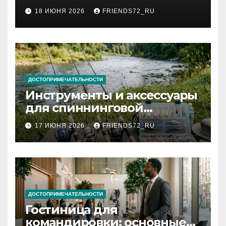
2026 году: сроки от 3 дней
18 ИЮНЯ 2026
FRIENDS72_RU
и список необходимых
документов
ДОСТОПРИМЕЧАТЕЛЬНОСТИ
Инструменты и аксессуары
для спиннинговой
рыбалки: назначение и
17 ИЮНЯ 2026
FRIENDS72_RU
типы
ДОСТОПРИМЕЧАТЕЛЬНОСТИ
Гостиница для
командировки: основные