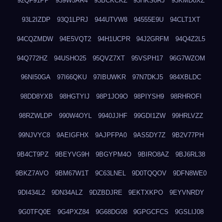
92QF91PP
939W5AR4
93BCKCKZ
93HKS0RJ
93KMD0XZ
93L2IZDP
93Q1LPRJ
944UTVW8
94555E9U
94CLT1XT
94CQZMDW
94E5VQT2
94H1UCPR
94J2GRFM
94Q4Z2L5
94Q772HZ
94USHO25
95QVZ7XT
95VSPH17
96G7WZOM
96NI50GA
97I66QKU
97IBUWKR
97N7DKJ5
984XBLDC
98DD8YXB
98HGTYIJ
98P1JO9O
98PIYSH9
98RHROFI
98RZWLDP
990W4OYL
9940JJHF
99GDI1ZW
99HRLVZZ
99NJVYC8
9AEIGFHX
9AJPFPA0
9AS5DY7Z
9B2V77PH
9B4CT9PZ
9BEYVG9H
9BGYPM4O
9BIRO8AZ
9BJ6RL38
9BKZ7AVO
9BM67W1T
9C63LNEL
9D0TQQOV
9DFN8WE0
9DI434L2
9DN34ALZ
9DZBDJRE
9EKTXKPO
9EYVNRDY
9G0TFQ0E
9G4PXZ84
9G68DG08
9GPGCFCS
9GSLIJ08