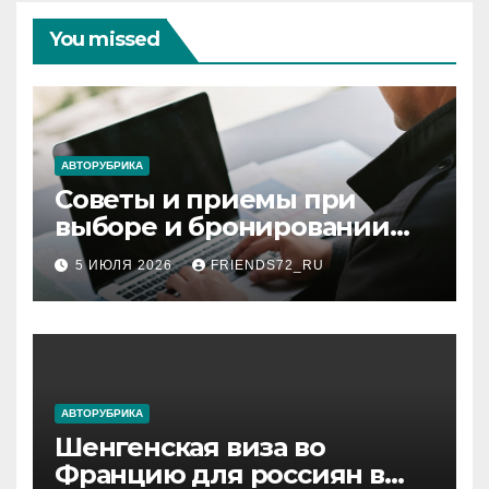
You missed
АВТОРУБРИКА
Советы и приемы при
выборе и бронировании
авиабилетов
5 ИЮЛЯ 2026
FRIENDS72_RU
АВТОРУБРИКА
Шенгенская виза во
Францию для россиян в