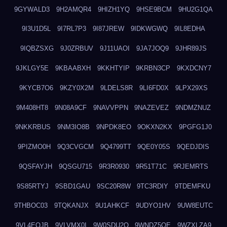
9GYWALD3
9H2AMQR4
9HIZH1YQ
9HSE9BCM
9HU2G1QA
9I3U1D5L
9I7RL7P3
9I87JREW
9IDKWGWQ
9IL8EDHA
9IQBZSXG
9J0ZRBUV
9J11UAOI
9JA7JOQ9
9JHR89JS
9JKLGY5E
9KBAABXH
9KKHTYIP
9KRBN3CP
9KXDCNY7
9KYCB7O6
9KZY0X2M
9LDELS8R
9LI6FD0X
9LPX29XS
9M408HT8
9N08A9CF
9NAVVPPN
9NAZEVEZ
9NDMZNUZ
9NKKRBUS
9NM3IO8B
9NPDK8EO
9OKXN2KX
9PGFG1J0
9PIZMO0H
9Q3CVGCM
9Q4799TT
9QE0Y05S
9QEDJDIS
9QSFAYJH
9QSGU715
9R3R0930
9R51T71C
9RJEMRTS
9S85RTYJ
9SBD1GAU
9SC20R8W
9TC3RDIY
9TDEMFKU
9THBOC03
9TQKANJX
9U1AHKCF
9UDYO1HV
9UW8EUTC
9VL4EOJB
9VLVMX0I
9W0SDU2O
9WNDZ5OE
9WZXLZA9