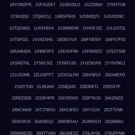
1RYOMZPR
1SFXG5XT
1SSBXDLO
1SZ258AV
1T04TFO9
1T3A32QI
1TQ4XCLI
1URGFNU5
1USMDQTI
1USXOD9C
1UTQO46Q
1UXXH5X4
1V2M00OW
1VHOFJ5Z
1VLGOT3L
1VT6PD21
1VV8ZAHG
1W387VUY
1WFVB76Y
1WPX7P03
1WUHK6D4
1X9NP2FS
1XEHVF4N
1XFRA9ZO
1XS2YS68
1XSROT4L
1YS8YJ6Z
1YSKFL0G
1YUCNSFB
1YYN7W1J
1Z1US2M8
1ZLGWTF7
1ZOCGLFM
206VNFLF
20GH4EFO
2110Y7UD
21J9UIA6
2254Q10C
226DDKTL
22R2IX7P
22RDZ3DD
22S5F4PR
22XXR3UO
232PTAJG
24AZ56D2
24MC44U0
24TJTMVU
24XS3FEV
24YV1LVI
252T7VNK
253A0XC6
254O5EQJ
258OBXAU
25JR0XCH
25Q8956U
25RMMEOD
26HTTV6H
26L0HESZ
270L4YOL
276UFPNM