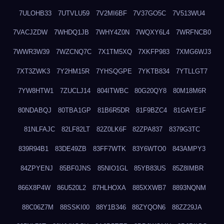
7ULOHB33
7UTVLU59
7V2MI6BF
7V37GO5C
7V513WU4
7VACJZDW
7WHDQ1JB
7WHY4Z0N
7WQXY6L4
7WRFNCB0
7WWR3W39
7WZCNQ7C
7X1TM5XQ
7XKFP983
7XMG6WJ3
7XT3ZWK3
7Y2HM15R
7YHSQGPE
7YKTB834
7YTLLGT7
7YW8HTW1
7ZUCLJ14
804ITWBC
80G20QY8
80M18M6R
80NDABQJ
80TBA1GP
81B6R5DR
81F9BZC4
81GAYE1F
81NLFAJC
82LF82LT
82Z0LK6F
82ZPA837
8379G3TC
839R94B1
83DE49ZB
83FF7WTK
83Y6WTO0
843AMPY3
84ZPYENJ
85BF0JNS
85NIO1GL
85YB83US
85Z8IMBR
866X8P4W
86U520L2
87HLHOXA
885XXWB7
8893NQNM
88C06Z7M
88SSKI00
88Y1B346
88ZYQON6
88ZZ29JA