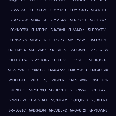
5CWV233T
5DFYUFZ0
5DKYT31C
5DM253CG
5E4JC1TI
5EXK7A7W
5F447S51
5FMM242C
5FNR39CT
5GEF3377
5GYKO7P3
5H18E5N3
5H4C8VII
5HANI4XK
5HER0XEV
5HNS21Z8
5IFXGJFK
5IITXOZY
5IVSLWGV
5J5FOXDN
5KAFKBC4
5KEFVRBK
5KFBILGV
5KP635PE
5KSAQAB8
5KT1DCUW
5KZYHXKG
5L1KPI2V
5L515L3S
5LCKQGH7
5LOVPA8C
5LY0K9GU
5M4U4YA3
5M8JMWFU
5MC4C6M0
5MOLUGED
5NCKLFPQ
5NI5PO7L
5NROBV9R
5NSPSK7R
5NYZ03GV
5NZ2F7XQ
5OGIRQDY
5OIXNVW6
5OPF8A7F
5PI2KCCW
5PMRZDAK
5Q7NY9BS
5QDQI5F8
5QL8UU2J
5RALQ21C
5RBG4E64
5RCDBBFD
5ROV8T2I
5RP6DWR8