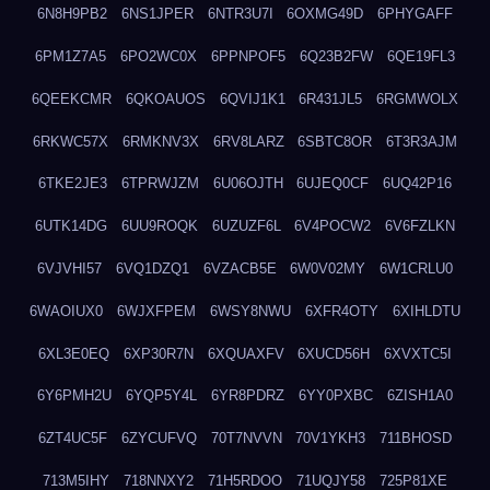
6N8H9PB2
6NS1JPER
6NTR3U7I
6OXMG49D
6PHYGAFF
6PM1Z7A5
6PO2WC0X
6PPNPOF5
6Q23B2FW
6QE19FL3
6QEEKCMR
6QKOAUOS
6QVIJ1K1
6R431JL5
6RGMWOLX
6RKWC57X
6RMKNV3X
6RV8LARZ
6SBTC8OR
6T3R3AJM
6TKE2JE3
6TPRWJZM
6U06OJTH
6UJEQ0CF
6UQ42P16
6UTK14DG
6UU9ROQK
6UZUZF6L
6V4POCW2
6V6FZLKN
6VJVHI57
6VQ1DZQ1
6VZACB5E
6W0V02MY
6W1CRLU0
6WAOIUX0
6WJXFPEM
6WSY8NWU
6XFR4OTY
6XIHLDTU
6XL3E0EQ
6XP30R7N
6XQUAXFV
6XUCD56H
6XVXTC5I
6Y6PMH2U
6YQP5Y4L
6YR8PDRZ
6YY0PXBC
6ZISH1A0
6ZT4UC5F
6ZYCUFVQ
70T7NVVN
70V1YKH3
711BHOSD
713M5IHY
718NNXY2
71H5RDOO
71UQJY58
725P81XE