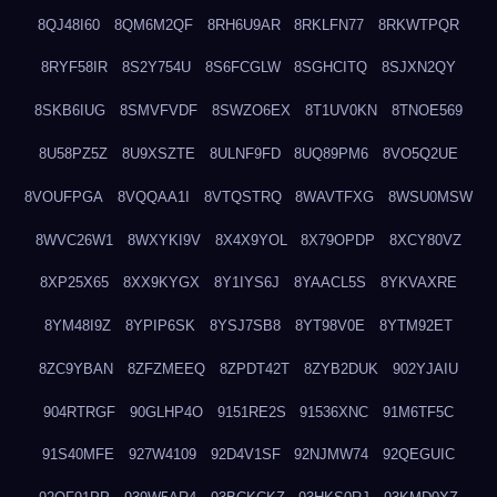
8QJ48I60
8QM6M2QF
8RH6U9AR
8RKLFN77
8RKWTPQR
8RYF58IR
8S2Y754U
8S6FCGLW
8SGHCITQ
8SJXN2QY
8SKB6IUG
8SMVFVDF
8SWZO6EX
8T1UV0KN
8TNOE569
8U58PZ5Z
8U9XSZTE
8ULNF9FD
8UQ89PM6
8VO5Q2UE
8VOUFPGA
8VQQAA1I
8VTQSTRQ
8WAVTFXG
8WSU0MSW
8WVC26W1
8WXYKI9V
8X4X9YOL
8X79OPDP
8XCY80VZ
8XP25X65
8XX9KYGX
8Y1IYS6J
8YAACL5S
8YKVAXRE
8YM48I9Z
8YPIP6SK
8YSJ7SB8
8YT98V0E
8YTM92ET
8ZC9YBAN
8ZFZMEEQ
8ZPDT42T
8ZYB2DUK
902YJAIU
904RTRGF
90GLHP4O
9151RE2S
91536XNC
91M6TF5C
91S40MFE
927W4109
92D4V1SF
92NJMW74
92QEGUIC