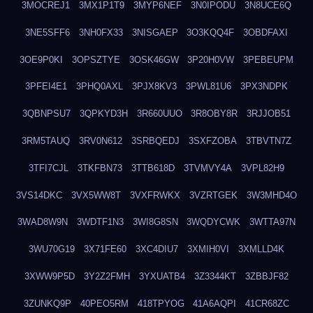
3MOCREJ1
3MX1P1T9
3MYP6NEF
3N0IPODU
3N8UCE6Q
3NE5SFF6
3NH0FX33
3NISGAEP
3O3KQQ4F
3OBDFAXI
3OE9P0KI
3OPSZTYE
3OSK46GW
3P20H0VW
3PEBEUPM
3PFEI4E1
3PHQ0AXL
3PJX8KV3
3PWL81U6
3PX3NDPK
3QBNPSU7
3QPKYD3H
3R660UUO
3R8OBY8R
3RJJOB51
3RM5TAUQ
3RV0N612
3SRBQEDJ
3SXFZOBA
3TBVTN7Z
3TFI7CJL
3TKFBN73
3TTB618D
3TVMVY4A
3VPL82H9
3VS14DKC
3VX5WW8T
3VXFRWKX
3VZRTGEK
3W3MHD4O
3WAD8W9N
3WDTF1N3
3WI8G8SN
3WQDYCWK
3WTTA97N
3WU70G19
3X71FE60
3XC4DIU7
3XMIH0VI
3XMLLD4K
3XWW9P5D
3Y2Z2FMH
3YXUATB4
3Z3344KT
3ZBBJF82
3ZUNKQ9P
40PEO5RM
418TPYOG
41A6AQPI
41CR68ZC