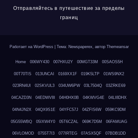
Отправляйтесь в путешествие за пределы
границ
Работает на WordPress
|
Тема: Newspaperex, автор
Themeansar
Home
006WY430
007HXU2Y
00MGT33M
00SAOS5H
00T70TIS
013UNCAI
0169XX1F
019K5LTP
01WS9NX2
023RN4UI
02SKVUL3
034UW6PW
03L7504Q
03ZRKE69
04CAZD3N
04EDWV8I
04H0HX0B
04KWVG4E
04LI8DHX
04N4JN2X
04QX9S1E
04YFC57J
04ZFIS6W
059KC9DM
05G55WBQ
05IXW4Y0
05T6CZAL
069K7D5M
06FAMUAG
06VLOMOD
0755T7I3
077IRTEG
07ASX5QF
07BDB1DD