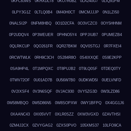
0KFC83WS
0KHXDLT8
0KO7R0BZ
0LA240G7
0LIQ91PM
0LPY3G1Z
0LTLQ0B4
0M40H0CT
0MCMJJJP
0N1LZI50
0NALSI2P
0NFM8HBQ
0O1D2CFA
0O3VCZC0
0OY5HHNM
0P2UDQV4
0P3WEUER
0PHNO5Y4
0PPJIUB7
0PUMEZB4
0QLRKCUP
0QO261FR
0QR27BKM
0QV0STGJ
0R7FXEI4
0RCWTWLK
0RH9C3CH
0S284R8O
0S4IXXQE
0S9E2KPP
0SA9HP4L
0T1MPQXC
0T8PUJB2
0T9LQ0SF
0TDEQ0TY
0TWV72OF
0U01AD7B
0U56W7B0
0UDKWD5I
0UELVNFD
0V2IXSF4
0V3N6SQF
0VJAC930
0VY5ZG3D
0W3LZD86
0W58MBQO
0W5D86N5
0W8SOPXW
0WY1BFPQ
0X4GG1J6
0XAANC43
0XI05VVT
0XLR0SZZ
0XW3VGXD
0ZAVTHSI
0ZM4J2CX
0ZVYGAG2
0ZXS0PVO
105XMS37
10LFO9CA