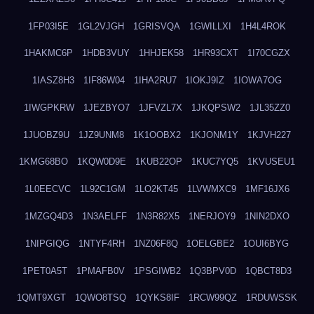
1FP03I5E
1GL2VJGH
1GRISVQA
1GWILLXI
1H4L4ROK
1HAKMC6P
1HDB3VUY
1HHJEK58
1HR93CXT
1I70CGZX
1IASZ8H3
1IF86W04
1IHA2RU7
1IOKJ9IZ
1IOWA7OG
1IWGPKRW
1JEZBYO7
1JFVZL7X
1JKQPSW2
1JL35ZZ0
1JUOBZ9U
1JZ9UNM8
1K1OOBX2
1KJONM1Y
1KJVH227
1KMG68BO
1KQW0D9E
1KUB22OP
1KUC7YQ5
1KVUSEU1
1L0EECVC
1L92C1GM
1LO2KT45
1LVWMXC9
1MF16JX6
1MZGQ4D3
1N3AELFF
1N3R82X5
1NERJOY9
1NIN2DXO
1NIPGIQG
1NTYF4RH
1NZ06F8Q
1OELGBE2
1OUI6BYG
1PET0A5T
1PMAFB0V
1PSGIWB2
1Q3BPV0D
1QBCT8D3
1QMT9XGT
1QWO8TSQ
1QYKS8IF
1RCW99QZ
1RDUWSSK