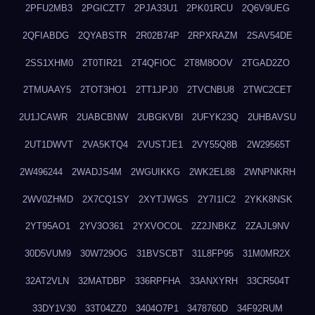
2PFU2MB3
2PGICZT7
2PJA33U1
2PK01RCU
2Q6V9UEG
2QFIABDG
2QYABSTR
2R02B74P
2RPXRAZM
2SAV54DE
2SS1XHM0
2T0TIR21
2T4QFIOC
2T8M8OOV
2TGAD2ZO
2TMUAAY5
2TOT3HO1
2TT1JPJ0
2TVCNBU8
2TWC2CET
2U1JCAWR
2UABCBNW
2UBGKVBI
2UFYK23Q
2UHBAVSU
2UT1DWVT
2VA5KTQ4
2VUSTJE1
2VY55Q8B
2W29565T
2W496244
2WADJS4M
2WGUIKKG
2WK2EL88
2WNPNKRH
2WV0ZHMD
2X7CQ1SY
2XYTJWGS
2Y7I1IC2
2YKK8NSK
2YT95AO1
2YV3O361
2YXVOCOL
2Z2JNBKZ
2ZAJL9NV
30D5VUM9
30W729OG
31BVSCBT
31L8FP95
31M0MR2X
32AT2VLN
32MATDBP
336RPFHA
33ANXYRH
33CR504T
33DY1V30
33T04ZZ0
3404O7P1
3478760D
34F92RUM