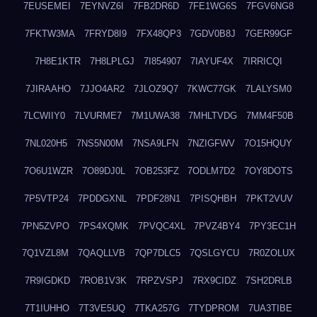
7EUSEMEI
7EYNVZ6I
7FB2DR6D
7FE1WG6S
7FGV6NG8
7FKTW3MA
7FRYD8I9
7FX48QP3
7GDV0B8J
7GER99GF
7H8E1KTR
7H8LPLGJ
7I854907
7IAYUF4X
7IRRICQI
7JIRAAHO
7JJO4AR2
7JLOZ9Q7
7KWC77GK
7LALYSM0
7LCWIIY0
7LVURME7
7M1UWA38
7MHLTVDG
7MM4F50B
7NL020H5
7NS5N00M
7NSA9LFN
7NZIGFWV
7O15HQUY
7O6U1WZR
7O89DJ0L
7OB253FZ
7ODLM7D2
7OY8DOTS
7P5VTP24
7PDDGXNL
7PDF28N1
7PISQHBH
7PKT2VUV
7PN5ZVPO
7PS4XQMK
7PVQC4XL
7PVZ4BY4
7PY3EC1H
7Q1VZL8M
7QAQLLVB
7QP7DLC5
7QSLGYCU
7R0ZOLUX
7R9IGDKD
7ROB1V3K
7RPZVSPJ
7RX9CIDZ
7SH2DRLB
7T1IUHHO
7T3VE5UQ
7TKA257G
7TYDPROM
7UA3TIBE