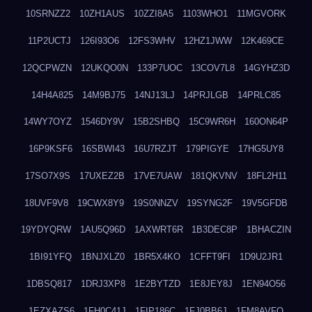
10SRNZZ2
10ZH1AUS
10ZZI8A5
1103WHO1
11MGVORK
11P2UCTJ
126I93O6
12FS3WHV
12HZ1JWW
12K469CE
12QCPWZN
12UKQO0N
133P7UOC
13COV7L8
14GYHZ3D
14H4A825
14M9BJ75
14NJ13LJ
14PRJLGB
14PRLC85
14WY7OYZ
1546DY9V
15B2SHBQ
15C9WR6H
160ON64P
16P9KSF6
16SBWI43
16U7RZJT
179PIGYE
17HG5UY8
17SO7X9S
17UXEZ2B
17VE7UAW
181QKVNV
18FL2H11
18UVF9V8
19CWX8Y9
19S0NNZV
19SYNG2F
19V5GFDB
19YDYQRW
1AU5Q96D
1AXWRT6R
1B3DEC8P
1BHACZIN
1BI91YFQ
1BNJXLZ0
1BR5X4KO
1CFFT9FI
1D9U2JR1
1DBSQ817
1DRJ3XP8
1E2BYTZD
1E8JEY8J
1EN94O56
1EZXAZS6
1FH0C41J
1FIP186C
1FJ0BB6J
1FM8AVFQ