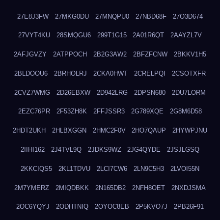
27E8J3FW
27MKG0DU
27MNQPU0
27NBD68F
27O3D674
27VYT4KU
28SMQGU6
299T1G15
2A01R6QT
2AAYZL7V
2AFJGVZY
2ATPPOCH
2B2G3AW2
2BFZFCNW
2BKKV1H5
2BLDOOU6
2BRHOLRJ
2CKA0HWT
2CRELPQI
2CSOTXFR
2CVZ7WMG
2D26EBXW
2D942LRG
2DPSN680
2DU7LORM
2EZC76PR
2F53ZH8K
2FFJSSR3
2G789XQE
2G8M6D58
2HDT2UKH
2HLBXGGN
2HMC2F0V
2HO7QAUP
2HYWPJNU
2IIHI162
2J4TVL9Q
2JDKS9WZ
2JG4QYDE
2JSJLGSQ
2KKCIQS5
2KL1TDVU
2LCI7CW6
2LN9C5H3
2LVOI55N
2M7YMERZ
2MIQDBKK
2N165DB2
2NFH8OET
2NXDJSMA
2OC6YQYJ
2ODHTNIQ
2OYOC8EB
2P5KVO7J
2PB26F91