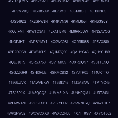
4GTUQOMS
4H5VY3Z1
4HCW1AJA
4HINPU4S
4HSR603T
4HVMV9QI
4I5H850W
4IL73M3I
4JGM8GIJ
4JH8IPKK
4JS349D2
4K2GFW1N
4K4KVN36
4KML855I
4KNS3G0Y
4KQJIFMI
4KWTO3AT
4LXNH9M8
4M8RR8DW
4NNSAVOG
4NOFJHTI
4NRBYMY1
4O9WC0SL
4ORR508B
4P5VX889
4PE2DGG9
4PW810LS
4Q1M7Q60
4QAHYG43
4QHYCH8B
4QL610TS
4QRSJ753
4QVTMIC5
4QXRDQN7
4S31TENQ
4SGZZGF9
4SHI3FUE
4SRMCB32
4SYJTR01
4T4UXTTO
4T8GUZVK
4TAWVEKW
4TBBI1Y5
4TJ1ASNW
4TPTYC45
4TSJ6PJX
4U48QGQ2
4UMM8LXA
4UNHPQM1
4URT243L
4VFMWJZ0
4VGSLXPJ
4VJZYO02
4VNW7KSQ
4W6ZE1F7
4WP2PW82
4WQWQXX8
4WXQZN38
4X7TT8GV
4XYOT662