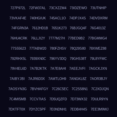
727P972L
72FW37AL
73CXZZM4
73IDZEWO
73UTNHIP
73VKAF4E
740HGIUK
745ACL1O
74DPJX4S
74DVDXRM
74FGRN3A
7612HD1B
7651K273
76BJGQ4F
76G4013Z
76HU4CRK
76LLJI2Y
7777M27H
77BED9B2
77BGMMG4
77S55623
77TABW20
780FZHSV
78Q29S80
78XWEZ88
792RHX5L
7939XN0C
796YV3DQ
79GHS38T
79L8YFMC
79V4EL6D
7A7B2KTK
7A7E8AHI
7AEEJVFI
7AGCKJXN
7AIBYJBI
7AJR6D3X
7AMTLOH9
7ANGKL8Z
7AOR3BJY
7AOSYN3G
7BVHAFGY
7C26C5EC
7C2S58N1
7C2XDJQN
7C4MI5MB
7CCV7IAS
7D5UQZFD
7D73WX32
7DULR9YN
7DXTFT0X
7DYZC5PF
7E0NDNH1
7EDB4H4S
7EE3M9WJ