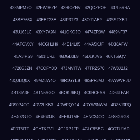
428MPM7O
42EW9PZP
42HIOZNV
42QOZROE
437L5RRA
43BE766X
43EEF23E
43IP3TZ3
43OJ1AEY
43SSFXBJ
43U16JLC
43XY7A9N
441OKOJO
4474ZR0W
4489NF37
44AFGVXY
44CGH1H9
44E14L85
44VA5KJF
44XI8AFW
45A3IPS9
4601IURZ
46DGB3L9
46DLKJV6
46KT56QV
4728GJZN
47CQFY0O
47JMVITW
47TRZS70
47W8J2J2
48QJBQ0X
49MZ8W4O
49R1GYE9
49SPF3MJ
49WWVPJU
4B13IA3F
4B1N5SGO
4BOKJ6KQ
4C9HCESS
4D64LFAR
4D90P4CC
4DV2LKB3
4DWPQY14
4DYW6NWM
4DZ5J3RQ
4E402GTO
4E4R43JK
4EE6J1ME
4ENC34CO
4F88GRG8
4FDT5ITF
4GHTKFV1
4GJRPJFP
4GLC8SBG
4GOTUJAD