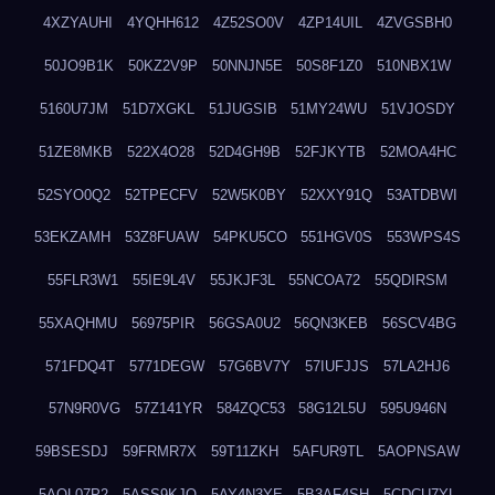
4XZYAUHI
4YQHH612
4Z52SO0V
4ZP14UIL
4ZVGSBH0
50JO9B1K
50KZ2V9P
50NNJN5E
50S8F1Z0
510NBX1W
5160U7JM
51D7XGKL
51JUGSIB
51MY24WU
51VJOSDY
51ZE8MKB
522X4O28
52D4GH9B
52FJKYTB
52MOA4HC
52SYO0Q2
52TPECFV
52W5K0BY
52XXY91Q
53ATDBWI
53EKZAMH
53Z8FUAW
54PKU5CO
551HGV0S
553WPS4S
55FLR3W1
55IE9L4V
55JKJF3L
55NCOA72
55QDIRSM
55XAQHMU
56975PIR
56GSA0U2
56QN3KEB
56SCV4BG
571FDQ4T
5771DEGW
57G6BV7Y
57IUFJJS
57LA2HJ6
57N9R0VG
57Z141YR
584ZQC53
58G12L5U
595U946N
59BSESDJ
59FRMR7X
59T11ZKH
5AFUR9TL
5AOPNSAW
5AQL07P2
5ASS9KJO
5AY4N3YE
5B3AF4SH
5CDCU7YL