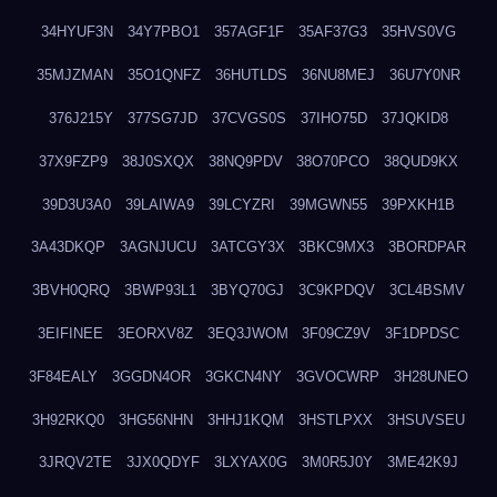
34HYUF3N
34Y7PBO1
357AGF1F
35AF37G3
35HVS0VG
35MJZMAN
35O1QNFZ
36HUTLDS
36NU8MEJ
36U7Y0NR
376J215Y
377SG7JD
37CVGS0S
37IHO75D
37JQKID8
37X9FZP9
38J0SXQX
38NQ9PDV
38O70PCO
38QUD9KX
39D3U3A0
39LAIWA9
39LCYZRI
39MGWN55
39PXKH1B
3A43DKQP
3AGNJUCU
3ATCGY3X
3BKC9MX3
3BORDPAR
3BVH0QRQ
3BWP93L1
3BYQ70GJ
3C9KPDQV
3CL4BSMV
3EIFINEE
3EORXV8Z
3EQ3JWOM
3F09CZ9V
3F1DPDSC
3F84EALY
3GGDN4OR
3GKCN4NY
3GVOCWRP
3H28UNEO
3H92RKQ0
3HG56NHN
3HHJ1KQM
3HSTLPXX
3HSUVSEU
3JRQV2TE
3JX0QDYF
3LXYAX0G
3M0R5J0Y
3ME42K9J