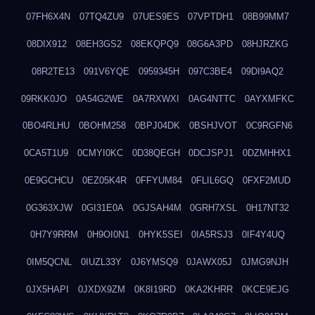
07FH6X4N
07TQ4ZU9
07UES9ES
07VPTDH1
08B99MM7
08DIX912
08EH3GS2
08EKQPQ9
08G6A3PD
08HJRZKG
08R2TE13
091V6YQE
0959345H
097C3BE4
09DI9AQ2
09RKK0JO
0A54G2WE
0A7RXWXI
0AG4NTTC
0AYXMFKC
0BO4RLHU
0BOHM258
0BPJ04DK
0BSHJVOT
0C9RGFN6
0CA5T1U9
0CMYI0KC
0D38QEGH
0DCJSPJ1
0DZMHHX1
0E9GCHCU
0EZ05K4R
0FFYUM84
0FLIL6GQ
0FXF2MUD
0G363XJW
0GI31E0A
0GJSAH4M
0GRH7XSL
0H17NT32
0H7Y9RRM
0H9OI0N1
0HYK5SEI
0IA5RSJ3
0IF4Y4UQ
0IM5QCNL
0IUZL33Y
0J6YMSQ9
0JAWX05J
0JMG9NJH
0JX5HAPI
0JXDX9ZM
0K8I19RD
0KA2KHRR
0KCE9EJG