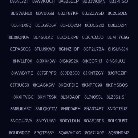
895NL72T
89WVKQCH
8A6B5EEP
8BBJWQMN
8BJPIIGO
8BSWANL0
8BVB056I
8BZT9YKF
8BZZZWSD
8C2C6QL5
8C6H1X9Q
8CEG9O6P
8CFDQ2M4
8CUCG2I2
8D8ZOZI4
8E09QNUV
8E4S01KD
8ECXEKP8
8EK7CM3O
8EMTYC6G
8EPAS0G6
8FLU9KW0
8GN4ZHDF
8GP2U7BA
8HSUN8J4
8HV1LF0X
8I0XX43W
8IGK9S2K
8IKCGRHJ
8IN6KUU1
8IWWBYPE
8J75FPFS
8JJDB3C0
8JKNTZGY
8JO7GZIF
8JT3UC50
8K1AGK5W
8KEKFDIE
8KNPFC99
8KPYSBQS
8KXIFVGC
8KYIF5SK
8L34DAQF
8L74O55L
8LZ3S1IS
8M8UKA3C
8MLQKCFV
8N8F04EH
8NA0T4E7
8NDCJ7UZ
8NGGUDVA
8NPYUIWI
8O0YLDLN
8OASJ3P6
8OL9RU5T
8OUD8RGF
8PQTS65Y
8Q4WAGXO
8Q67LX0P
8Q89HRM2