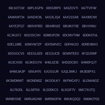
69LSOT1W
69PLXGPN
69S53RP0
6A5ZOVTI
6A7TVFIW
6AMAWT34
6ANZ4C8L
6AS3LJQ4
6AX21SAB
6AX80CNX
6AYEZFQ7
6B0V87BD
6BA9R10Z
6BUMJY5E
6BVXINIU
6CJKUI7J
6D1OSCXH
6D8BUPZM
6DCMVTHM
6DDK07UL
6DEL198E
6DMVW7ZP
6DO5WVEC
6DPAK2I3
6DREN8XO
6DSSGCV5
6EEGL9Z9
6EI21UCB
6EMNTEE0
6F1DJ5WF
6G3CXI93
6G3KEGYN
6H6L0Z3E
6HD2DCBO
6HM0FQJT
6HWL9A3P
6I5IUH76
6JGSI1UR
6JQL3WKJ
6K3EBPX1
6K3WDMWT
6KDND60Z
6KOOILKY
6KPMGXPJ
6LGMA8OZ
6LI78JDL
6LL59T6X
6LSD5KCS
6LSGIF7V
6MC7XUTQ
6MNBISNE
6MRU4GHW
6MRWI2FW
6MUKQ2Q2
6N6MCPD2