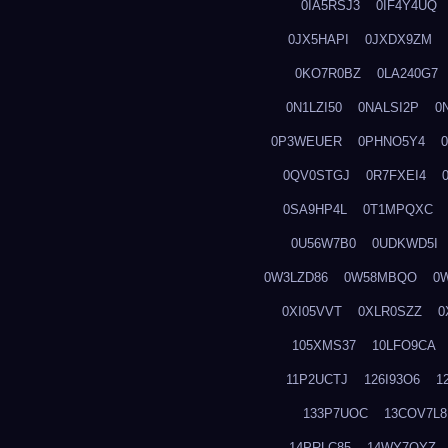
0IA5RSJ3
0IF4Y4UQ
0JX5HAPI
0JXDX9ZM
0KO7R0BZ
0LA240G7
0N1LZI50
0NALSI2P
0
0P3WEUER
0PHNO5Y4
0QV0STGJ
0R7FXEI4
0SA9HP4L
0T1MPQXC
0U56W7B0
0UDKWD5I
0W3LZD86
0W58MBQO
0
0XI05VVT
0XLR0SZZ
0
105XMS37
10LFO9CA
11P2UCTJ
126I93O6
1
133P7UOC
13COV7L8
14PRLC85
14WY7OYZ