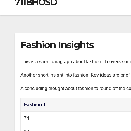
711BHOSD
р
a
i
A
а
m
k
p
в
i
p
и
т
Fashion Insights
ь
This is a short paragraph about fashion. It covers som
Another short insight into fashion. Key ideas are brief
A concluding thought about fashion to round off the co
Fashion 1
74