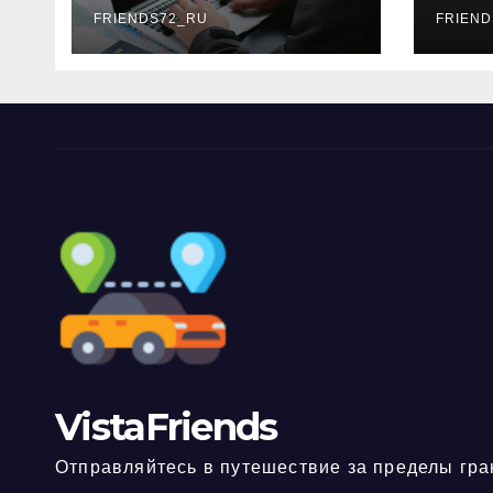
FRIENDS72_RU
дне
FRIEND
нео
док
VistaFriends
Отправляйтесь в путешествие за пределы гра