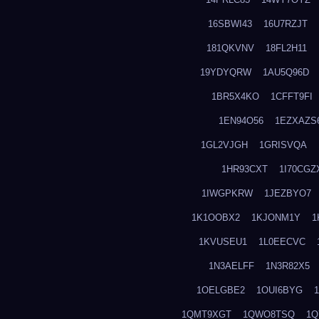
16SBWI43
16U7RZJT
181QKVNV
18FL2H11
19YDYQRW
1AU5Q96D
1BR5X4KO
1CFFT9FI
1EN94O56
1EZXAZS
1GL2VJGH
1GRISVQA
1HR93CXT
1I70CGZ
1IWGPKRW
1JEZBYO7
1K1OOBX2
1KJONM1Y
1
1KVUSEU1
1L0EECVC
1N3AELFF
1N3R82X5
1OELGBE2
1OUI6BYG
1QMT9XGT
1QWO8TSQ
1Q