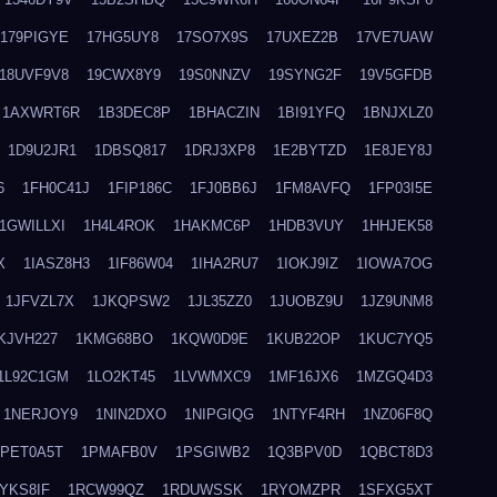
179PIGYE
17HG5UY8
17SO7X9S
17UXEZ2B
17VE7UAW
18UVF9V8
19CWX8Y9
19S0NNZV
19SYNG2F
19V5GFDB
1AXWRT6R
1B3DEC8P
1BHACZIN
1BI91YFQ
1BNJXLZ0
1D9U2JR1
1DBSQ817
1DRJ3XP8
1E2BYTZD
1E8JEY8J
6
1FH0C41J
1FIP186C
1FJ0BB6J
1FM8AVFQ
1FP03I5E
1GWILLXI
1H4L4ROK
1HAKMC6P
1HDB3VUY
1HHJEK58
X
1IASZ8H3
1IF86W04
1IHA2RU7
1IOKJ9IZ
1IOWA7OG
1JFVZL7X
1JKQPSW2
1JL35ZZ0
1JUOBZ9U
1JZ9UNM8
KJVH227
1KMG68BO
1KQW0D9E
1KUB22OP
1KUC7YQ5
1L92C1GM
1LO2KT45
1LVWMXC9
1MF16JX6
1MZGQ4D3
1NERJOY9
1NIN2DXO
1NIPGIQG
1NTYF4RH
1NZ06F8Q
1PET0A5T
1PMAFB0V
1PSGIWB2
1Q3BPV0D
1QBCT8D3
YKS8IF
1RCW99QZ
1RDUWSSK
1RYOMZPR
1SFXG5XT