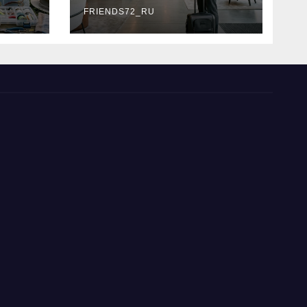
типы
FRIENDS72_RU