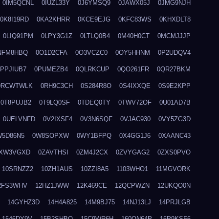
0IM5QCNL
0IUZL33Y
0J6YMSQ9
0JAWX05J
0JMG9NJH
0K8I19RD
0KA2KHRR
0KCE9EJG
0KFC83WS
0KHXDLT8
0LIQ91PM
0LPY3G1Z
0LTLQ0B4
0M40H0CT
0MCMJJJP
NFM8HBQ
0O1D2CFA
0O3VCZC0
0OY5HHNM
0P2UDQV4
0PPJIUB7
0PUMEZB4
0QLRKCUP
0QO261FR
0QR27BKM
0RCWTWLK
0RH9C3CH
0S284R8O
0S4IXXQE
0S9E2KPP
0T8PUJB2
0T9LQ0SF
0TDEQ0TY
0TWV72OF
0U01AD7B
0UELVNFD
0V2IXSF4
0V3N6SQF
0VJAC930
0VY5ZG3D
W5D86N5
0W8SOPXW
0WY1BFPQ
0X4GG1J6
0XAANC43
XW3VGXD
0ZAVTHSI
0ZM4J2CX
0ZVYGAG2
0ZXS0PVO
10SRNZZ2
10ZH1AUS
10ZZI8A5
1103WHO1
11MGVORK
2FS3WHV
12HZ1JWW
12K469CE
12QCPWZN
12UKQO0N
14GYHZ3D
14H4A825
14M9BJ75
14NJ13LJ
14PRJLGB
1546DY9V
15B2SHBQ
15C9WR6H
160ON64P
16P9KSF6