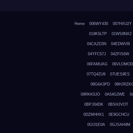
Home
006WY430
007HXU2Y
019K5LTP
01WS9NX2
04CAZD3N
04EDWV8I
04YFC57J
04ZFIS6W
06FAMUAG
06VLOMOD
07TQ4ZU9
07UES9ES
08G6A3PD
08HJRZK
09RKK0JO
0A54G2WE
0
0BPJ04DK
0BSHJVOT
0DZMHHX1
0E9GCHCU
0GI31E0A
0GJSAH4M