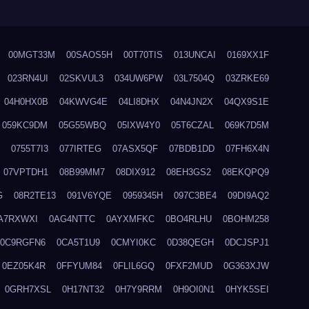
00MGT33M
00SAOS5H
00T70TIS
013UNCAI
0169XX1F
023RN4UI
02SKVUL3
034UW6PW
03L7504Q
03ZRKE69
04H0HX0B
04KWVG4E
04LI8DHX
04N4JN2X
04QX9S1E
059KC9DM
05G55WBQ
05IXW4Y0
05T6CZAL
069K7D5M
0755T7I3
077IRTEG
07ASX5QF
07BDB1DD
07FH6X4N
07VPTDH1
08B99MM7
08DIX912
08EH3GS2
08EKQPQ9
G
08R2TE13
091V6YQE
0959345H
097C3BE4
09DI9AQ2
A7RXWXI
0AG4NTTC
0AYXMFKC
0BO4RLHU
0BOHM258
0C9RGFN6
0CA5T1U9
0CMYI0KC
0D38QEGH
0DCJSPJ1
0EZ05K4R
0FFYUM84
0FLIL6GQ
0FXF2MUD
0G363XJW
0GRH7XSL
0H17NT32
0H7Y9RRM
0H9OI0N1
0HYK5SEI