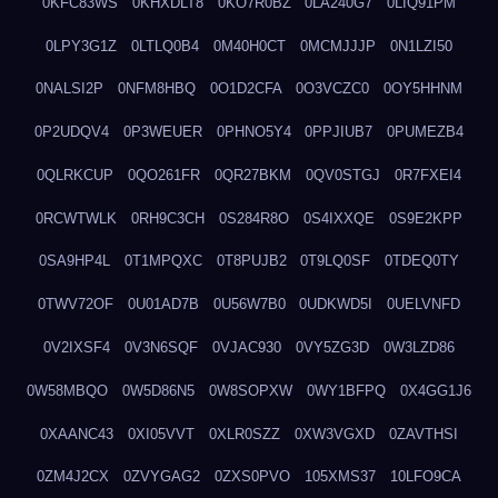
0KFC83WS
0KHXDLT8
0KO7R0BZ
0LA240G7
0LIQ91PM
0LPY3G1Z
0LTLQ0B4
0M40H0CT
0MCMJJJP
0N1LZI50
0NALSI2P
0NFM8HBQ
0O1D2CFA
0O3VCZC0
0OY5HHNM
0P2UDQV4
0P3WEUER
0PHNO5Y4
0PPJIUB7
0PUMEZB4
0QLRKCUP
0QO261FR
0QR27BKM
0QV0STGJ
0R7FXEI4
0RCWTWLK
0RH9C3CH
0S284R8O
0S4IXXQE
0S9E2KPP
0SA9HP4L
0T1MPQXC
0T8PUJB2
0T9LQ0SF
0TDEQ0TY
0TWV72OF
0U01AD7B
0U56W7B0
0UDKWD5I
0UELVNFD
0V2IXSF4
0V3N6SQF
0VJAC930
0VY5ZG3D
0W3LZD86
0W58MBQO
0W5D86N5
0W8SOPXW
0WY1BFPQ
0X4GG1J6
0XAANC43
0XI05VVT
0XLR0SZZ
0XW3VGXD
0ZAVTHSI
0ZM4J2CX
0ZVYGAG2
0ZXS0PVO
105XMS37
10LFO9CA