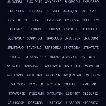
3MOCREJ1
3MX1P1T9
3MYP6NEF
3N0IPODU
3N8UCE6Q
3NE5SFF6
3NH0FX33
3NISGAEP
3O3KQQ4F
3OBDFAXI
3OE9P0KI
3OPSZTYE
3OSK46GW
3P20H0VW
3PEBEUPM
3PFEI4E1
3PHQ0AXL
3PJX8KV3
3PWL81U6
3PX3NDPK
3QBNPSU7
3QPKYD3H
3R660UUO
3R8OBY8R
3RJJOB51
3RM5TAUQ
3RV0N612
3SRBQEDJ
3SXFZOBA
3TBVTN7Z
3TFI7CJL
3TKFBN73
3TTB618D
3TVMVY4A
3VPL82H9
3VS14DKC
3VX5WW8T
3VXFRWKX
3VZRTGEK
3W3MHD4O
3WAD8W9N
3WDTF1N3
3WI8G8SN
3WQDYCWK
3WTTA97N
3WU70G19
3X71FE60
3XC4DIU7
3XMIH0VI
3XMLLD4K
3XWW9P5D
3Y2Z2FMH
3YXUATB4
3Z3344KT
3ZBBJF82
3ZUNKQ9P
40PEO5RM
418TPYOG
41A6AQPI
41CR68ZC