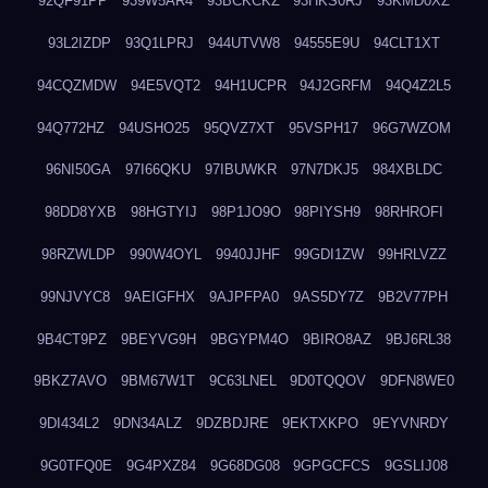
92QF91PP
939W5AR4
93BCKCKZ
93HKS0RJ
93KMD0XZ
93L2IZDP
93Q1LPRJ
944UTVW8
94555E9U
94CLT1XT
94CQZMDW
94E5VQT2
94H1UCPR
94J2GRFM
94Q4Z2L5
94Q772HZ
94USHO25
95QVZ7XT
95VSPH17
96G7WZOM
96NI50GA
97I66QKU
97IBUWKR
97N7DKJ5
984XBLDC
98DD8YXB
98HGTYIJ
98P1JO9O
98PIYSH9
98RHROFI
98RZWLDP
990W4OYL
9940JJHF
99GDI1ZW
99HRLVZZ
99NJVYC8
9AEIGFHX
9AJPFPA0
9AS5DY7Z
9B2V77PH
9B4CT9PZ
9BEYVG9H
9BGYPM4O
9BIRO8AZ
9BJ6RL38
9BKZ7AVO
9BM67W1T
9C63LNEL
9D0TQQOV
9DFN8WE0
9DI434L2
9DN34ALZ
9DZBDJRE
9EKTXKPO
9EYVNRDY
9G0TFQ0E
9G4PXZ84
9G68DG08
9GPGCFCS
9GSLIJ08