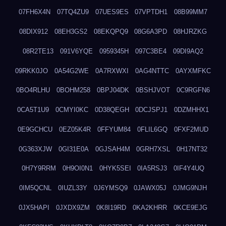
07FH6X4N
07TQ4ZU9
07UES9ES
07VPTDH1
08B99MM7
08DIX912
08EH3GS2
08EKQPQ9
08G6A3PD
08HJRZKG
08R2TE13
091V6YQE
0959345H
097C3BE4
09DI9AQ2
09RKK0JO
0A54G2WE
0A7RXWXI
0AG4NTTC
0AYXMFKC
0BO4RLHU
0BOHM258
0BPJ04DK
0BSHJVOT
0C9RGFN6
0CA5T1U9
0CMYI0KC
0D38QEGH
0DCJSPJ1
0DZMHHX1
0E9GCHCU
0EZ05K4R
0FFYUM84
0FLIL6GQ
0FXF2MUD
0G363XJW
0GI31E0A
0GJSAH4M
0GRH7XSL
0H17NT32
0H7Y9RRM
0H9OI0N1
0HYK5SEI
0IA5RSJ3
0IF4Y4UQ
0IM5QCNL
0IUZL33Y
0J6YMSQ9
0JAWX05J
0JMG9NJH
0JX5HAPI
0JXDX9ZM
0K8I19RD
0KA2KHRR
0KCE9EJG