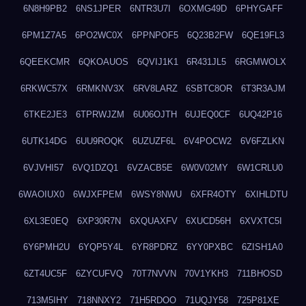
6N8H9PB2
6NS1JPER
6NTR3U7I
6OXMG49D
6PHYGAFF
6PM1Z7A5
6PO2WC0X
6PPNPOF5
6Q23B2FW
6QE19FL3
6QEEKCMR
6QKOAUOS
6QVIJ1K1
6R431JL5
6RGMWOLX
6RKWC57X
6RMKNV3X
6RV8LARZ
6SBTC8OR
6T3R3AJM
6TKE2JE3
6TPRWJZM
6U06OJTH
6UJEQ0CF
6UQ42P16
6UTK14DG
6UU9ROQK
6UZUZF6L
6V4POCW2
6V6FZLKN
6VJVHI57
6VQ1DZQ1
6VZACB5E
6W0V02MY
6W1CRLU0
6WAOIUX0
6WJXFPEM
6WSY8NWU
6XFR4OTY
6XIHLDTU
6XL3E0EQ
6XP30R7N
6XQUAXFV
6XUCD56H
6XVXTC5I
6Y6PMH2U
6YQP5Y4L
6YR8PDRZ
6YY0PXBC
6ZISH1A0
6ZT4UC5F
6ZYCUFVQ
70T7NVVN
70V1YKH3
711BHOSD
713M5IHY
718NNXY2
71H5RDOO
71UQJY58
725P81XE