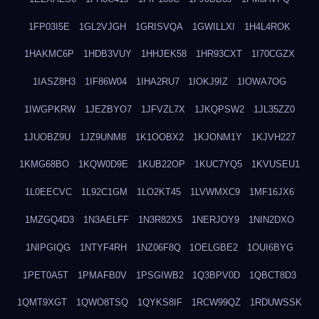
1FP03I5E
1GL2VJGH
1GRISVQA
1GWILLXI
1H4L4ROK
1HAKMC6P
1HDB3VUY
1HHJEK58
1HR93CXT
1I70CGZX
1IASZ8H3
1IF86W04
1IHA2RU7
1IOKJ9IZ
1IOWA7OG
1IWGPKRW
1JEZBYO7
1JFVZL7X
1JKQPSW2
1JL35ZZ0
1JUOBZ9U
1JZ9UNM8
1K1OOBX2
1KJONM1Y
1KJVH227
1KMG68BO
1KQW0D9E
1KUB22OP
1KUC7YQ5
1KVUSEU1
1L0EECVC
1L92C1GM
1LO2KT45
1LVWMXC9
1MF16JX6
1MZGQ4D3
1N3AELFF
1N3R82X5
1NERJOY9
1NIN2DXO
1NIPGIQG
1NTYF4RH
1NZ06F8Q
1OELGBE2
1OUI6BYG
1PET0A5T
1PMAFB0V
1PSGIWB2
1Q3BPV0D
1QBCT8D3
1QMT9XGT
1QWO8TSQ
1QYKS8IF
1RCW99QZ
1RDUWSSK