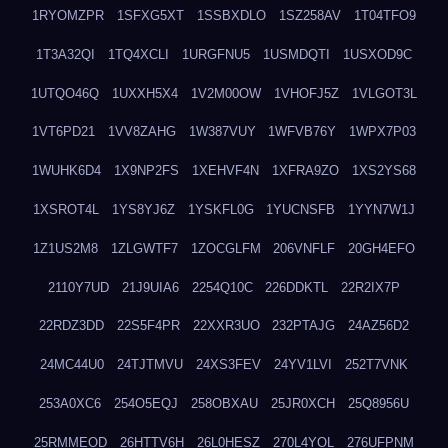
1RYOMZPR
1SFXG5XT
1SSBXDLO
1SZ258AV
1T04TFO9
1T3A32QI
1TQ4XCLI
1URGFNU5
1USMDQTI
1USXOD9C
1UTQO46Q
1UXXH5X4
1V2M00OW
1VHOFJ5Z
1VLGOT3L
1VT6PD21
1VV8ZAHG
1W387VUY
1WFVB76Y
1WPX7P03
1WUHK6D4
1X9NP2FS
1XEHVF4N
1XFRA9ZO
1XS2YS68
1XSROT4L
1YS8YJ6Z
1YSKFL0G
1YUCNSFB
1YYN7W1J
1Z1US2M8
1ZLGWTF7
1ZOCGLFM
206VNFLF
20GH4EFO
2110Y7UD
21J9UIA6
2254Q10C
226DDKTL
22R2IX7P
22RDZ3DD
22S5F4PR
22XXR3UO
232PTAJG
24AZ56D2
24MC44U0
24TJTMVU
24XS3FEV
24YV1LVI
252T7VNK
253A0XC6
254O5EQJ
258OBXAU
25JR0XCH
25Q8956U
25RMMEOD
26HTTV6H
26L0HESZ
270L4YOL
276UFPNM