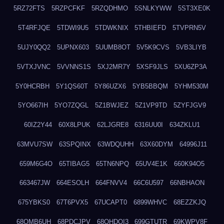
5RZ72FTS
5RZPCFKF
5RZQDHMO
5SNLKYWW
5ST3XE0K
5T4RFJQE
5TDWI9U5
5TDWKNIX
5THBIEFD
5TVPRN5V
5UJY0QQ2
5UPNX603
5UUMB8OT
5V5K9CVS
5VB3LIYB
5VTXJVNC
5VVNNS1S
5XJ2MR7Y
5XSF9JLS
5XU6ZP3A
5Y0HCRBH
5Y1QS60T
5Y86UZX6
5YB5BBQM
5YHM530M
5YO667IH
5YO7ZQGL
5Z1BWJEZ
5Z1VP9TD
5ZYFJGV9
60IZ2Y44
60X8LPUK
62LJGRE8
6316UU0I
634ZKLU1
63MVU7SW
63SPQINX
63WDQUHH
63X60DYM
64996J11
659M6G4O
65TIBAG5
65TN6NPQ
65UV4E1K
660K94O5
663467JW
664ESOLH
664FNVV4
66C6U597
66NBHAON
675YBKS0
67T6PVX5
67UCAPT0
6899WHVC
68EZZKJQ
68OMB6UH
68PDCJPV
68QHDOI3
699GTUTR
69KWPV8F