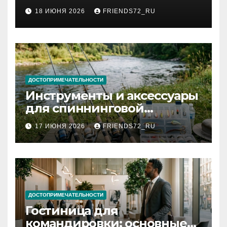
2026 году: сроки от 3 дней
18 ИЮНЯ 2026
FRIENDS72_RU
и список необходимых
документов
ДОСТОПРИМЕЧАТЕЛЬНОСТИ
Инструменты и аксессуары
для спиннинговой
рыбалки: назначение и
17 ИЮНЯ 2026
FRIENDS72_RU
типы
ДОСТОПРИМЕЧАТЕЛЬНОСТИ
Гостиница для
командировки: основные