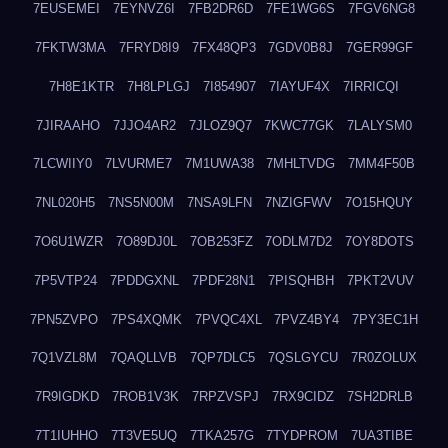
7EUSEMEI
7EYNVZ6I
7FB2DR6D
7FE1WG6S
7FGV6NG8
7FKTW3MA
7FRYD8I9
7FX48QP3
7GDV0B8J
7GER99GF
7H8E1KTR
7H8LPLGJ
7I854907
7IAYUF4X
7IRRICQI
7JIRAAHO
7JJO4AR2
7JLOZ9Q7
7KWC77GK
7LALYSM0
7LCWIIY0
7LVURME7
7M1UWA38
7MHLTVDG
7MM4F50B
7NL020H5
7NS5N00M
7NSA9LFN
7NZIGFWV
7O15HQUY
7O6U1WZR
7O89DJ0L
7OB253FZ
7ODLM7D2
7OY8DOTS
7P5VTP24
7PDDGXNL
7PDF28N1
7PISQHBH
7PKT2VUV
7PN5ZVPO
7PS4XQMK
7PVQC4XL
7PVZ4BY4
7PY3EC1H
7Q1VZL8M
7QAQLLVB
7QP7DLC5
7QSLGYCU
7R0ZOLUX
7R9IGDKD
7ROB1V3K
7RPZVSPJ
7RX9CIDZ
7SH2DRLB
7T1IUHHO
7T3VE5UQ
7TKA257G
7TYDPROM
7UA3TIBE