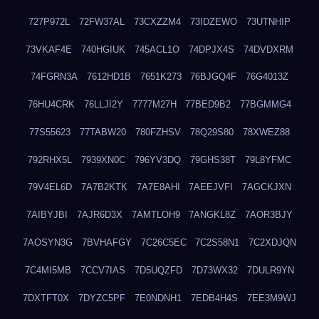
727P972L
72FW37AL
73CXZZM4
73IDZEWO
73UTNHIP
73VKAF4E
740HGIUK
745ACL1O
74DPJX4S
74DVDXRM
74FGRN3A
7612HD1B
7651K273
76BJGQ4F
76G4013Z
76HU4CRK
76LLJI2Y
7777M27H
77BED9B2
77BGMMG4
77S55623
77TABW20
780FZHSV
78Q29S80
78XWEZ88
792RHX5L
7939XN0C
796YV3DQ
79GHS38T
79L8YFMC
79V4EL6D
7A7B2KTK
7A7E8AHI
7AEEJVFI
7AGCKJXN
7AIBYJBI
7AJR6D3X
7AMTLOH9
7ANGKL8Z
7AOR3BJY
7AOSYN3G
7BVHAFGY
7C26C5EC
7C2S58N1
7C2XDJQN
7C4MI5MB
7CCV7IAS
7D5UQZFD
7D73WX32
7DULR9YN
7DXTFT0X
7DYZC5PF
7E0NDNH1
7EDB4H4S
7EE3M9WJ