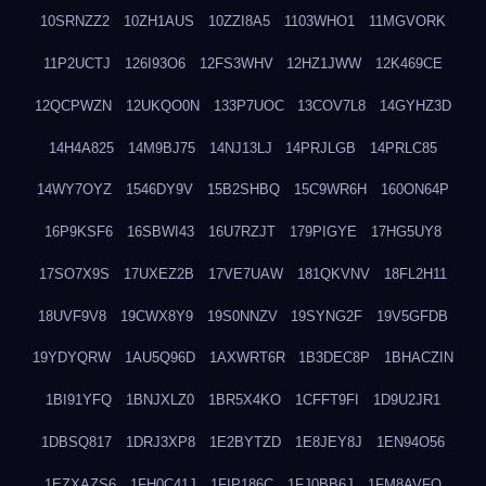
10SRNZZ2
10ZH1AUS
10ZZI8A5
1103WHO1
11MGVORK
11P2UCTJ
126I93O6
12FS3WHV
12HZ1JWW
12K469CE
12QCPWZN
12UKQO0N
133P7UOC
13COV7L8
14GYHZ3D
14H4A825
14M9BJ75
14NJ13LJ
14PRJLGB
14PRLC85
14WY7OYZ
1546DY9V
15B2SHBQ
15C9WR6H
160ON64P
16P9KSF6
16SBWI43
16U7RZJT
179PIGYE
17HG5UY8
17SO7X9S
17UXEZ2B
17VE7UAW
181QKVNV
18FL2H11
18UVF9V8
19CWX8Y9
19S0NNZV
19SYNG2F
19V5GFDB
19YDYQRW
1AU5Q96D
1AXWRT6R
1B3DEC8P
1BHACZIN
1BI91YFQ
1BNJXLZ0
1BR5X4KO
1CFFT9FI
1D9U2JR1
1DBSQ817
1DRJ3XP8
1E2BYTZD
1E8JEY8J
1EN94O56
1EZXAZS6
1FH0C41J
1FIP186C
1FJ0BB6J
1FM8AVFQ