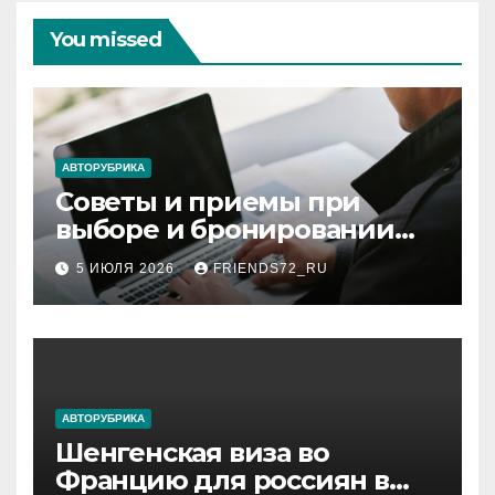
You missed
АВТОРУБРИКА
Советы и приемы при
выборе и бронировании
авиабилетов
5 ИЮЛЯ 2026
FRIENDS72_RU
АВТОРУБРИКА
Шенгенская виза во
Францию для россиян в