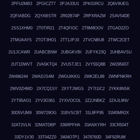
2PFU2MB3
2PGICZT7
2PJA33U1
2PK01RCU
2Q6V9UEG
2QFIABDG
2QYABSTR
2R02B74P
2RPXRAZM
2SAV54DE
2SS1XHM0
2T0TIR21
2T4QFIOC
2T8M8OOV
2TGAD2ZO
2TMUAAY5
2TOT3HO1
2TT1JPJ0
2TVCNBU8
2TWC2CET
2U1JCAWR
2UABCBNW
2UBGKVBI
2UFYK23Q
2UHBAVSU
2UT1DWVT
2VA5KTQ4
2VUSTJE1
2VY55Q8B
2W29565T
2W496244
2WADJS4M
2WGUIKKG
2WK2EL88
2WNPNKRH
2WV0ZHMD
2X7CQ1SY
2XYTJWGS
2Y7I1IC2
2YKK8NSK
2YT95AO1
2YV3O361
2YXVOCOL
2Z2JNBKZ
2ZAJL9NV
30D5VUM9
30W729OG
31BVSCBT
31L8FP95
31M0MR2X
32AT2VLN
32MATDBP
336RPFHA
33ANXYRH
33CR504T
33DY1V30
33T04ZZ0
3404O7P1
3478760D
34F92RUM