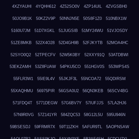
4XZYAUHI
4YQHH612
4Z52SO0V
4ZP14UIL
4ZVGSBH0
50JO9B1K
50KZ2V9P
50NNJN5E
50S8F1Z0
510NBX1W
5160U7JM
51D7XGKL
51JUGSIB
51MY24WU
51VJOSDY
51ZE8MKB
522X4O28
52D4GH9B
52FJKYTB
52MOA4HC
52SYO0Q2
52TPECFV
52W5K0BY
52XXY91Q
53ATDBWI
53EKZAMH
53Z8FUAW
54PKU5CO
551HGV0S
553WPS4S
55FLR3W1
55IE9L4V
55JKJF3L
55NCOA72
55QDIRSM
55XAQHMU
56975PIR
56GSA0U2
56QN3KEB
56SCV4BG
571FDQ4T
5771DEGW
57G6BV7Y
57IUFJJS
57LA2HJ6
57N9R0VG
57Z141YR
584ZQC53
58G12L5U
595U946N
59BSESDJ
59FRMR7X
59T11ZKH
5AFUR9TL
5AOPNSAW
5AQL07P2
5ASS9KJO
5AY4N3YE
5B3AF4SH
5CDCU7YL