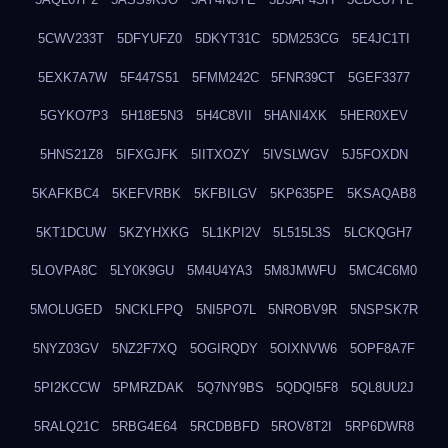
5CWV233T
5DFYUFZ0
5DKYT31C
5DM253CG
5E4JC1TI
5EXK7A7W
5F447S51
5FMM242C
5FNR39CT
5GEF3377
5GYKO7P3
5H18E5N3
5H4C8VII
5HANI4XK
5HER0XEV
5HNS21Z8
5IFXGJFK
5IITXOZY
5IVSLWGV
5J5FOXDN
5KAFKBC4
5KEFVRBK
5KFBILGV
5KP635PE
5KSAQAB8
5KT1DCUW
5KZYHXKG
5L1KPI2V
5L515L3S
5LCKQGH7
5LOVPA8C
5LY0K9GU
5M4U4YA3
5M8JMWFU
5MC4C6M0
5MOLUGED
5NCKLFPQ
5NI5PO7L
5NROBV9R
5NSPSK7R
5NYZ03GV
5NZ2F7XQ
5OGIRQDY
5OIXNVW6
5OPF8A7F
5PI2KCCW
5PMRZDAK
5Q7NY9BS
5QDQI5F8
5QL8UU2J
5RALQ21C
5RBG4E64
5RCDBBFD
5ROV8T2I
5RP6DWR8