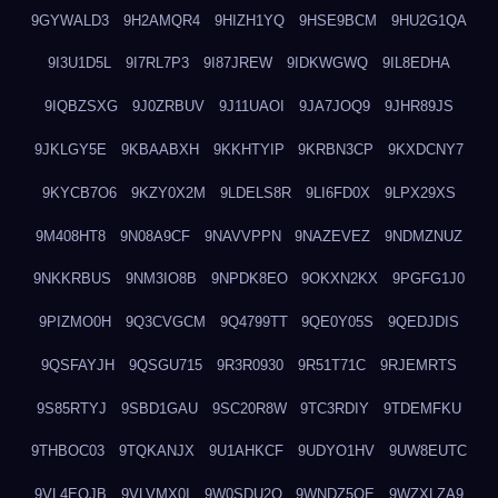
9GYWALD3
9H2AMQR4
9HIZH1YQ
9HSE9BCM
9HU2G1QA
9I3U1D5L
9I7RL7P3
9I87JREW
9IDKWGWQ
9IL8EDHA
9IQBZSXG
9J0ZRBUV
9J11UAOI
9JA7JOQ9
9JHR89JS
9JKLGY5E
9KBAABXH
9KKHTYIP
9KRBN3CP
9KXDCNY7
9KYCB7O6
9KZY0X2M
9LDELS8R
9LI6FD0X
9LPX29XS
9M408HT8
9N08A9CF
9NAVVPPN
9NAZEVEZ
9NDMZNUZ
9NKKRBUS
9NM3IO8B
9NPDK8EO
9OKXN2KX
9PGFG1J0
9PIZMO0H
9Q3CVGCM
9Q4799TT
9QE0Y05S
9QEDJDIS
9QSFAYJH
9QSGU715
9R3R0930
9R51T71C
9RJEMRTS
9S85RTYJ
9SBD1GAU
9SC20R8W
9TC3RDIY
9TDEMFKU
9THBOC03
9TQKANJX
9U1AHKCF
9UDYO1HV
9UW8EUTC
9VL4EOJB
9VLVMX0I
9W0SDU2O
9WNDZ5OE
9WZXLZA9