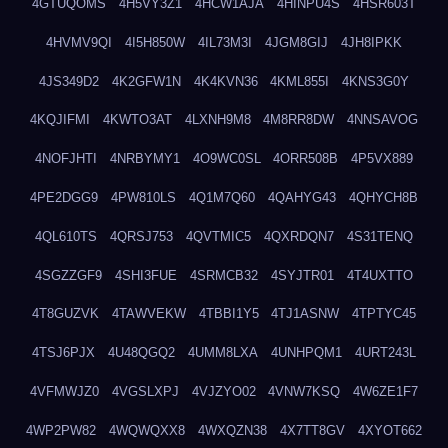
4GTUQOMS
4H5VY3Z1
4HCW1AJA
4HINPU4S
4HSR603T
4HVMV9QI
4I5H850W
4IL73M3I
4JGM8GIJ
4JH8IPKK
4JS349D2
4K2GFW1N
4K4KVN36
4KML855I
4KNS3G0Y
4KQJIFMI
4KWTO3AT
4LXNH9M8
4M8RR8DW
4NNSAVOG
4NOFJHTI
4NRBYMY1
4O9WC0SL
4ORR508B
4P5VX889
4PE2DGG9
4PW810LS
4Q1M7Q60
4QAHYG43
4QHYCH8B
4QL610TS
4QRSJ753
4QVTMIC5
4QXRDQN7
4S31TENQ
4SGZZGF9
4SHI3FUE
4SRMCB32
4SYJTR01
4T4UXTTO
4T8GUZVK
4TAWVEKW
4TBBI1Y5
4TJ1ASNW
4TPTYC45
4TSJ6PJX
4U48QGQ2
4UMM8LXA
4UNHPQM1
4URT243L
4VFMWJZ0
4VGSLXPJ
4VJZYO02
4VNW7KSQ
4W6ZE1F7
4WP2PW82
4WQWQXX8
4WXQZN38
4X7TT8GV
4XYOT662