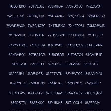
7ULOHB33
7UTVLU59
7V2MI6BF
7V37GO5C
7V513WU4
7VACJZDW
7WHDQ1JB
7WHY4Z0N
7WQXY6L4
7WRFNCB0
7WWR3W39
7WZCNQ7C
7X1TM5XQ
7XKFP983
7XMG6WJ3
7XT3ZWK3
7Y2HM15R
7YHSQGPE
7YKTB834
7YTLLGT7
7YW8HTW1
7ZUCLJ14
804ITWBC
80G20QY8
80M18M6R
80NDABQJ
80TBA1GP
81B6R5DR
81F9BZC4
81GAYE1F
81NLFAJC
82LF82LT
82Z0LK6F
82ZPA837
8379G3TC
839R94B1
83DE49ZB
83FF7WTK
83Y6WTO0
843AMPY3
84ZPYENJ
85BF0JNS
85NIO1GL
85YB83US
85Z8IMBR
866X8P4W
86U520L2
87HLHOXA
885XXWB7
8893NQNM
88C06Z7M
88SSKI00
88Y1B346
88ZYQON6
88ZZ29JA