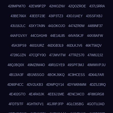
428MPM7O
42EW9PZP
42HIOZNV
42QOZROE
437L5RRA
43BE766X
43EEF23E
43IP3TZ3
43OJ1AEY
43SSFXBJ
43U16JLC
43XY7A9N
441OKOJO
4474ZR0W
4489NF37
44AFGVXY
44CGH1H9
44E14L85
44VA5KJF
44XI8AFW
45A3IPS9
4601IURZ
46DGB3L9
46DLKJV6
46KT56QV
4728GJZN
47CQFY0O
47JMVITW
47TRZS70
47W8J2J2
48QJBQ0X
49MZ8W4O
49R1GYE9
49SPF3MJ
49WWVPJU
4B13IA3F
4B1N5SGO
4BOKJ6KQ
4C9HCESS
4D64LFAR
4D90P4CC
4DV2LKB3
4DWPQY14
4DYW6NWM
4DZ5J3RQ
4E402GTO
4E4R43JK
4EE6J1ME
4ENC34CO
4F88GRG8
4FDT5ITF
4GHTKFV1
4GJRPJFP
4GLC8SBG
4GOTUJAD