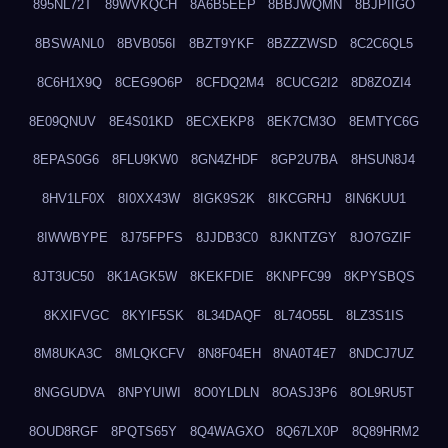
895NL72T
89WVKQCH
8A6B5EEP
8BBJWQMN
8BJPIIGO
8BSWANL0
8BVB056I
8BZT9YKF
8BZZZWSD
8C2C6QL5
8C6H1X9Q
8CEG9O6P
8CFDQ2M4
8CUCG2I2
8D8ZOZI4
8E09QNUV
8E4S01KD
8ECXEKP8
8EK7CM3O
8EMTYC6G
8EPAS0G6
8FLU9KW0
8GN4ZHDF
8GP2U7BA
8HSUN8J4
8HV1LF0X
8I0XX43W
8IGK9S2K
8IKCGRHJ
8IN6KUU1
8IWWBYPE
8J75FPFS
8JJDB3C0
8JKNTZGY
8JO7GZIF
8JT3UC50
8K1AGK5W
8KEKFDIE
8KNPFC99
8KPYSBQS
8KXIFVGC
8KYIF5SK
8L34DAQF
8L74O55L
8LZ3S1IS
8M8UKA3C
8MLQKCFV
8N8F04EH
8NA0T4E7
8NDCJ7UZ
8NGGUDVA
8NPYUIWI
8O0YLDLN
8OASJ3P6
8OL9RU5T
8OUD8RGF
8PQTS65Y
8Q4WAGXO
8Q67LX0P
8Q89HRM2