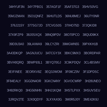
34HYUF3N
34Y7PBO1
357AGF1F
35AF37G3
35HVS0VG
35MJZMAN
35O1QNFZ
36HUTLDS
36NU8MEJ
36U7Y0NR
376J215Y
377SG7JD
37CVGS0S
37IHO75D
37JQKID8
37X9FZP9
38J0SXQX
38NQ9PDV
38O70PCO
38QUD9KX
39D3U3A0
39LAIWA9
39LCYZRI
39MGWN55
39PXKH1B
3A43DKQP
3AGNJUCU
3ATCGY3X
3BKC9MX3
3BORDPAR
3BVH0QRQ
3BWP93L1
3BYQ70GJ
3C9KPDQV
3CL4BSMV
3EIFINEE
3EORXV8Z
3EQ3JWOM
3F09CZ9V
3F1DPDSC
3F84EALY
3GGDN4OR
3GKCN4NY
3GVOCWRP
3H28UNEO
3H92RKQ0
3HG56NHN
3HHJ1KQM
3HSTLPXX
3HSUVSEU
3JRQV2TE
3JX0QDYF
3LXYAX0G
3M0R5J0Y
3ME42K9J