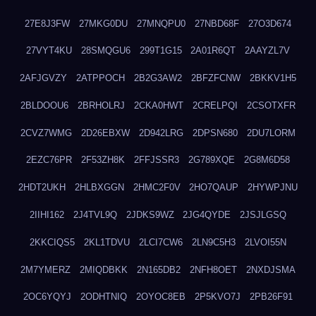
27E8J3FW
27MKG0DU
27MNQPU0
27NBD68F
27O3D674
27VYT4KU
28SMQGU6
299T1G15
2A01R6QT
2AAYZL7V
2AFJGVZY
2ATPPOCH
2B2G3AW2
2BFZFCNW
2BKKV1H5
2BLDOOU6
2BRHOLRJ
2CKA0HWT
2CRELPQI
2CSOTXFR
2CVZ7WMG
2D26EBXW
2D942LRG
2DPSN680
2DU7LORM
2EZC76PR
2F53ZH8K
2FFJSSR3
2G789XQE
2G8M6D58
2HDT2UKH
2HLBXGGN
2HMC2F0V
2HO7QAUP
2HYWPJNU
2IIHI162
2J4TVL9Q
2JDKS9WZ
2JG4QYDE
2JSJLGSQ
2KKCIQS5
2KL1TDVU
2LCI7CW6
2LN9C5H3
2LVOI55N
2M7YMERZ
2MIQDBKK
2N165DB2
2NFH8OET
2NXDJSMA
2OC6YQYJ
2ODHTNIQ
2OYOC8EB
2P5KVO7J
2PB26F91