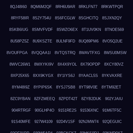
8QJ48I60
8QM6M2QF
8RH6U9AR
8RKLFN77
8RKWTPQR
8RYF58IR
8S2Y754U
8S6FCGLW
8SGHCITQ
8SJXN2QY
8SKB6IUG
8SMVFVDF
8SWZO6EX
8T1UV0KN
8TNOE569
8U58PZ5Z
8U9XSZTE
8ULNF9FD
8UQ89PM6
8VO5Q2UE
8VOUFPGA
8VQQAA1I
8VTQSTRQ
8WAVTFXG
8WSU0MSW
8WVC26W1
8WXYKI9V
8X4X9YOL
8X79OPDP
8XCY80VZ
8XP25X65
8XX9KYGX
8Y1IYS6J
8YAACL5S
8YKVAXRE
8YM48I9Z
8YPIP6SK
8YSJ7SB8
8YT98V0E
8YTM92ET
8ZC9YBAN
8ZFZMEEQ
8ZPDT42T
8ZYB2DUK
902YJAIU
904RTRGF
90GLHP4O
9151RE2S
91536XNC
91M6TF5C
91S40MFE
927W4109
92D4V1SF
92NJMW74
92QEGUIC