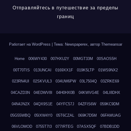
Отправляйтесь в путешествие за пределы
границ
Работает на WordPress
|
Тема: Newspaperex, автор
Themeansar
Home
006WY430
007HXU2Y
00MGT33M
00SAOS5H
00T70TIS
013UNCAI
0169XX1F
019K5LTP
01WS9NX2
023RN4UI
02SKVUL3
034UW6PW
03L7504Q
03ZRKE69
04CAZD3N
04EDWV8I
04H0HX0B
04KWVG4E
04LI8DHX
04N4JN2X
04QX9S1E
04YFC57J
04ZFIS6W
059KC9DM
05G55WBQ
05IXW4Y0
05T6CZAL
069K7D5M
06FAMUAG
06VLOMOD
0755T7I3
077IRTEG
07ASX5QF
07BDB1DD