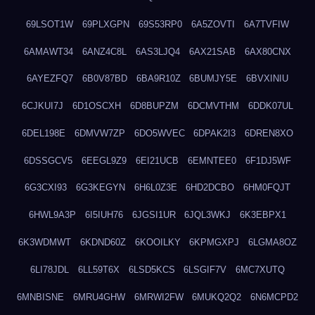
69LSOT1W
69PLXGPN
69S53RP0
6A5ZOVTI
6A7TVFIW
6AMAWT34
6ANZ4C8L
6AS3LJQ4
6AX21SAB
6AX80CNX
6AYEZFQ7
6B0V87BD
6BA9R10Z
6BUMJY5E
6BVXINIU
6CJKUI7J
6D1OSCXH
6D8BUPZM
6DCMVTHM
6DDK07UL
6DEL198E
6DMVW7ZP
6DO5WVEC
6DPAK2I3
6DREN8XO
6DSSGCV5
6EEGL9Z9
6EI21UCB
6EMNTEE0
6F1DJ5WF
6G3CXI93
6G3KEGYN
6H6L0Z3E
6HD2DCBO
6HM0FQJT
6HWL9A3P
6I5IUH76
6JGSI1UR
6JQL3WKJ
6K3EBPX1
6K3WDMWT
6KDND60Z
6KOOILKY
6KPMGXPJ
6LGMA8OZ
6LI78JDL
6LL59T6X
6LSD5KCS
6LSGIF7V
6MC7XUTQ
6MNBISNE
6MRU4GHW
6MRWI2FW
6MUKQ2Q2
6N6MCPD2