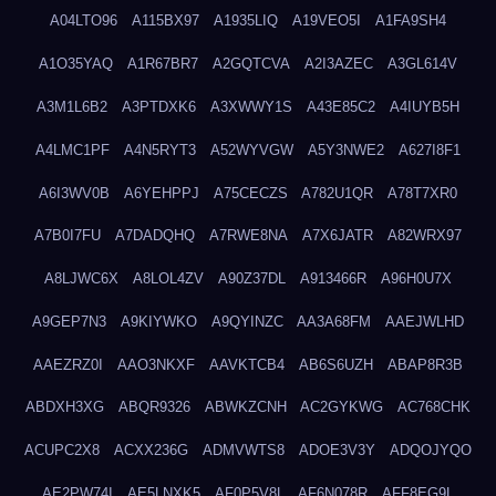
A04LTO96
A115BX97
A1935LIQ
A19VEO5I
A1FA9SH4
A1O35YAQ
A1R67BR7
A2GQTCVA
A2I3AZEC
A3GL614V
A3M1L6B2
A3PTDXK6
A3XWWY1S
A43E85C2
A4IUYB5H
A4LMC1PF
A4N5RYT3
A52WYVGW
A5Y3NWE2
A627I8F1
A6I3WV0B
A6YEHPPJ
A75CECZS
A782U1QR
A78T7XR0
A7B0I7FU
A7DADQHQ
A7RWE8NA
A7X6JATR
A82WRX97
A8LJWC6X
A8LOL4ZV
A90Z37DL
A913466R
A96H0U7X
A9GEP7N3
A9KIYWKO
A9QYINZC
AA3A68FM
AAEJWLHD
AAEZRZ0I
AAO3NKXF
AAVKTCB4
AB6S6UZH
ABAP8R3B
ABDXH3XG
ABQR9326
ABWKZCNH
AC2GYKWG
AC768CHK
ACUPC2X8
ACXX236G
ADMVWTS8
ADOE3V3Y
ADQOJYQO
AE2PW74I
AE5LNXK5
AF0P5V8L
AF6N078R
AFF8EG9L