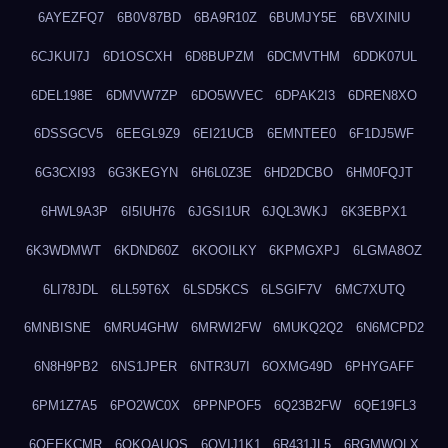
6AYEZFQ7
6B0V87BD
6BA9R10Z
6BUMJY5E
6BVXINIU
6CJKUI7J
6D1OSCXH
6D8BUPZM
6DCMVTHM
6DDK07UL
6DEL198E
6DMVW7ZP
6DO5WVEC
6DPAK2I3
6DREN8XO
6DSSGCV5
6EEGL9Z9
6EI21UCB
6EMNTEE0
6F1DJ5WF
6G3CXI93
6G3KEGYN
6H6L0Z3E
6HD2DCBO
6HM0FQJT
6HWL9A3P
6I5IUH76
6JGSI1UR
6JQL3WKJ
6K3EBPX1
6K3WDMWT
6KDND60Z
6KOOILKY
6KPMGXPJ
6LGMA8OZ
6LI78JDL
6LL59T6X
6LSD5KCS
6LSGIF7V
6MC7XUTQ
6MNBISNE
6MRU4GHW
6MRWI2FW
6MUKQ2Q2
6N6MCPD2
6N8H9PB2
6NS1JPER
6NTR3U7I
6OXMG49D
6PHYGAFF
6PM1Z7A5
6PO2WC0X
6PPNPOF5
6Q23B2FW
6QE19FL3
6QEEKCMR
6QKOAUOS
6QVIJ1K1
6R431JL5
6RGMWOLX