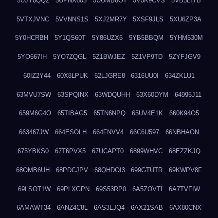
5UJY0QQ2
5UPNX603
5UUMB8OT
5V5K9CVS
5VB3LIYB
5VTXJVNC
5VVNNS1S
5XJ2MR7Y
5XSF9JLS
5XU6ZP3A
5Y0HCRBH
5Y1QS60T
5Y86UZX6
5YB5BBQM
5YHM530M
5YO667IH
5YO7ZQGL
5Z1BWJEZ
5Z1VP9TD
5ZYFJGV9
60IZ2Y44
60X8LPUK
62LJGRE8
6316UU0I
634ZKLU1
63MVU7SW
63SPQINX
63WDQUHH
63X60DYM
64996J11
659M6G4O
65TIBAG5
65TN6NPQ
65UV4E1K
660K94O5
663467JW
664ESOLH
664FNVV4
66C6U597
66NBHAON
675YBKS0
67T6PVX5
67UCAPT0
6899WHVC
68EZZKJQ
68OMB6UH
68PDCJPV
68QHDOI3
699GTUTR
69KWPV8F
69LSOT1W
69PLXGPN
69S53RP0
6A5ZOVTI
6A7TVFIW
6AMAWT34
6ANZ4C8L
6AS3LJQ4
6AX21SAB
6AX80CNX