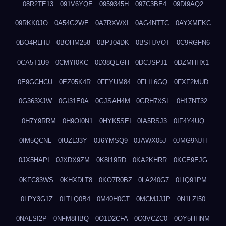
08R2TE13
091V6YQE
0959345H
097C3BE4
09DI9AQ2
09RKK0JO
0A54G2WE
0A7RXWXI
0AG4NTTC
0AYXMFKC
0BO4RLHU
0BOHM258
0BPJ04DK
0BSHJVOT
0C9RGFN6
0CA5T1U9
0CMYI0KC
0D38QEGH
0DCJSPJ1
0DZMHHX1
0E9GCHCU
0EZ05K4R
0FFYUM84
0FLIL6GQ
0FXF2MUD
0G363XJW
0GI31E0A
0GJSAH4M
0GRH7XSL
0H17NT32
0H7Y9RRM
0H9OI0N1
0HYK5SEI
0IA5RSJ3
0IF4Y4UQ
0IM5QCNL
0IUZL33Y
0J6YMSQ9
0JAWX05J
0JMG9NJH
0JX5HAPI
0JXDX9ZM
0K8I19RD
0KA2KHRR
0KCE9EJG
0KFC83WS
0KHXDLT8
0KO7R0BZ
0LA240G7
0LIQ91PM
0LPY3G1Z
0LTLQ0B4
0M40H0CT
0MCMJJJP
0N1LZI50
0NALSI2P
0NFM8HBQ
0O1D2CFA
0O3VCZC0
0OY5HHNM