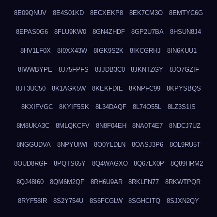
8E09QNUV
8E4S01KD
8ECXEKP8
8EK7CM3O
8EMTYC6G
8EPAS0G6
8FLU9KW0
8GN4ZHDF
8GP2U7BA
8HSUN8J4
8HV1LF0X
8I0XX43W
8IGK9S2K
8IKCGRHJ
8IN6KUU1
8IWWBYPE
8J75FPFS
8JJDB3C0
8JKNTZGY
8JO7GZIF
8JT3UC50
8K1AGK5W
8KEKFDIE
8KNPFC99
8KPYSBQS
8KXIFVGC
8KYIF5SK
8L34DAQF
8L74O55L
8LZ3S1IS
8M8UKA3C
8MLQKCFV
8N8F04EH
8NA0T4E7
8NDCJ7UZ
8NGGUDVA
8NPYUIWI
8O0YLDLN
8OASJ3P6
8OL9RU5T
8OUD8RGF
8PQTS65Y
8Q4WAGXO
8Q67LX0P
8Q89HRM2
8QJ48I60
8QM6M2QF
8RH6U9AR
8RKLFN77
8RKWTPQR
8RYF58IR
8S2Y754U
8S6FCGLW
8SGHCITQ
8SJXN2QY