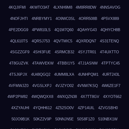
4KQJIFMI
4KWTO3AT
4LXNH9M8
4M8RR8DW
4NNSAVOG
4NOFJHTI
4NRBYMY1
4O9WC0SL
4ORR508B
4P5VX889
4PE2DGG9
4PW810LS
4Q1M7Q60
4QAHYG43
4QHYCH8B
4QL610TS
4QRSJ753
4QVTMIC5
4QXRDQN7
4S31TENQ
4SGZZGF9
4SHI3FUE
4SRMCB32
4SYJTR01
4T4UXTTO
4T8GUZVK
4TAWVEKW
4TBBI1Y5
4TJ1ASNW
4TPTYC45
4TSJ6PJX
4U48QGQ2
4UMM8LXA
4UNHPQM1
4URT243L
4VFMWJZ0
4VGSLXPJ
4VJZYO02
4VNW7KSQ
4W6ZE1F7
4WP2PW82
4WQWQXX8
4WXQZN38
4X7TT8GV
4XYOT662
4XZYAUHI
4YQHH612
4Z52SO0V
4ZP14UIL
4ZVGSBH0
50JO9B1K
50KZ2V9P
50NNJN5E
50S8F1Z0
510NBX1W