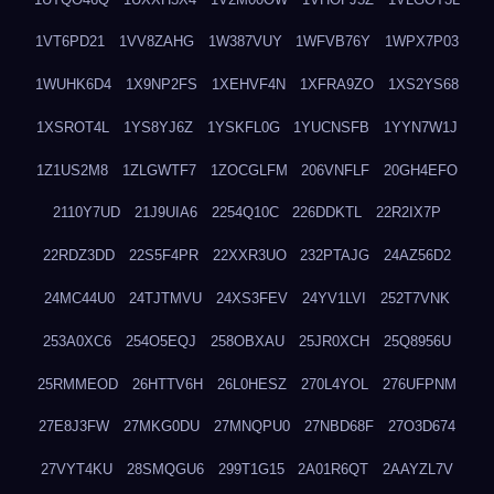
1VT6PD21
1VV8ZAHG
1W387VUY
1WFVB76Y
1WPX7P03
1WUHK6D4
1X9NP2FS
1XEHVF4N
1XFRA9ZO
1XS2YS68
1XSROT4L
1YS8YJ6Z
1YSKFL0G
1YUCNSFB
1YYN7W1J
1Z1US2M8
1ZLGWTF7
1ZOCGLFM
206VNFLF
20GH4EFO
2110Y7UD
21J9UIA6
2254Q10C
226DDKTL
22R2IX7P
22RDZ3DD
22S5F4PR
22XXR3UO
232PTAJG
24AZ56D2
24MC44U0
24TJTMVU
24XS3FEV
24YV1LVI
252T7VNK
253A0XC6
254O5EQJ
258OBXAU
25JR0XCH
25Q8956U
25RMMEOD
26HTTV6H
26L0HESZ
270L4YOL
276UFPNM
27E8J3FW
27MKG0DU
27MNQPU0
27NBD68F
27O3D674
27VYT4KU
28SMQGU6
299T1G15
2A01R6QT
2AAYZL7V