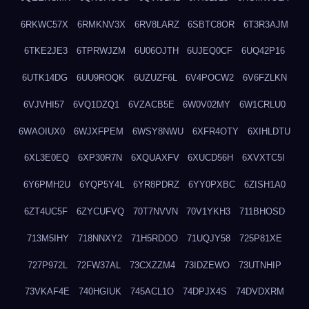
6RKWC57X
6RMKNV3X
6RV8LARZ
6SBTC8OR
6T3R3AJM
6TKE2JE3
6TPRWJZM
6U06OJTH
6UJEQ0CF
6UQ42P16
6UTK14DG
6UU9ROQK
6UZUZF6L
6V4POCW2
6V6FZLKN
6VJVHI57
6VQ1DZQ1
6VZACB5E
6W0V02MY
6W1CRLU0
6WAOIUX0
6WJXFPEM
6WSY8NWU
6XFR4OTY
6XIHLDTU
6XL3E0EQ
6XP30R7N
6XQUAXFV
6XUCD56H
6XVXTC5I
6Y6PMH2U
6YQP5Y4L
6YR8PDRZ
6YY0PXBC
6ZISH1A0
6ZT4UC5F
6ZYCUFVQ
70T7NVVN
70V1YKH3
711BHOSD
713M5IHY
718NNXY2
71H5RDOO
71UQJY58
725P81XE
727P972L
72FW37AL
73CXZZM4
73IDZEWO
73UTNHIP
73VKAF4E
740HGIUK
745ACL1O
74DPJX4S
74DVDXRM