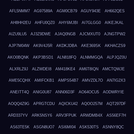
AFL5NMM7
AG97589A
AGM0CB79
AGUY943E
AH662QES
AH8HH2EU
AHFU0QZ0
AHY6MJBI
AI7GLGG0
AIKEJKAL
AIZU9LU5
AJ3Z9DWE
AJAQ0NGB
AJCMXUT0
AJNGTPW2
AJP7M04W
AK9V4J5R
AKDKJDBA
AKE369SK
AKHACZS9
AKO0BQNK
AKP3BSD1
ALN818FQ
ALNMMGQA
ALPJQZ0U
ALXRLZ9J
ALZWDEI8
AM418KE4
AM6T8IQN
AMCTQWJE
AME5CQHX
AMIFCKB1
AMPS54B7
AMVZDL7O
AN7IG2X3
ANEITT4Q
ANIG0U87
ANN06D3F
AO64OCU5
AODWRYIE
AOQQ4Z9G
APRGTCDU
AQICKU42
AQOO257M
AQT297DF
ARD337YV
ARK5NSY6
ARV3FPUK
ARWDMB4X
AS56EF7H
AS63TE5K
ASGN8UO7
ASI6MI04
ASK530TS
ASNNY8QC