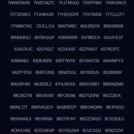
7WWR3W39
7WZCNQ7C
7X1TM5XQ
7XKFP983
7XMG6WJ3
7XT3ZWK3
7Y2HM15R
7YHSQGPE
7YKTB834
7YTLLGT7
7YW8HTW1
7ZUCLJ14
804ITWBC
80G20QY8
80M18M6R
80NDABQJ
80TBA1GP
81B6R5DR
81F9BZC4
81GAYE1F
81NLFAJC
82LF82LT
82Z0LK6F
82ZPA837
8379G3TC
839R94B1
83DE49ZB
83FF7WTK
83Y6WTO0
843AMPY3
84ZPYENJ
85BF0JNS
85NIO1GL
85YB83US
85Z8IMBR
866X8P4W
86U520L2
87HLHOXA
885XXWB7
8893NQNM
88C06Z7M
88SSKI00
88Y1B346
88ZYQON6
88ZZ29JA
895NL72T
89WVKQCH
8A6B5EEP
8BBJWQMN
8BJPIIGO
8BSWANL0
8BVB056I
8BZT9YKF
8BZZZWSD
8C2C6QL5
8C6H1X9Q
8CEG9O6P
8CFDQ2M4
8CUCG2I2
8D8ZOZI4