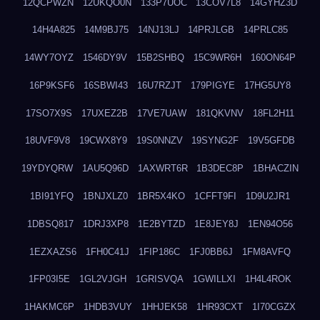
12QCPWZN
12UKQO0N
133P7UOC
13COV7L8
14GYHZ3D
14H4A825
14M9BJ75
14NJ13LJ
14PRJLGB
14PRLC85
14WY7OYZ
1546DY9V
15B2SHBQ
15C9WR6H
160ON64P
16P9KSF6
16SBWI43
16U7RZJT
179PIGYE
17HG5UY8
17SO7X9S
17UXEZ2B
17VE7UAW
181QKVNV
18FL2H11
18UVF9V8
19CWX8Y9
19S0NNZV
19SYNG2F
19V5GFDB
19YDYQRW
1AU5Q96D
1AXWRT6R
1B3DEC8P
1BHACZIN
1BI91YFQ
1BNJXLZ0
1BR5X4KO
1CFFT9FI
1D9U2JR1
1DBSQ817
1DRJ3XP8
1E2BYTZD
1E8JEY8J
1EN94O56
1EZXAZS6
1FH0C41J
1FIP186C
1FJ0BB6J
1FM8AVFQ
1FP03I5E
1GL2VJGH
1GRISVQA
1GWILLXI
1H4L4ROK
1HAKMC6P
1HDB3VUY
1HHJEK58
1HR93CXT
1I70CGZX