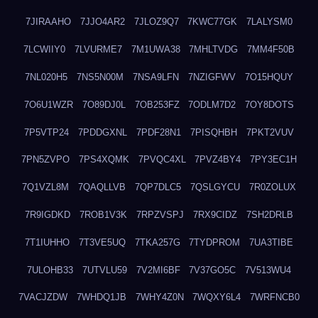
7JIRAAHO
7JJO4AR2
7JLOZ9Q7
7KWC77GK
7LALYSM0
7LCWIIY0
7LVURME7
7M1UWA38
7MHLTVDG
7MM4F50B
7NL020H5
7NS5N00M
7NSA9LFN
7NZIGFWV
7O15HQUY
7O6U1WZR
7O89DJ0L
7OB253FZ
7ODLM7D2
7OY8DOTS
7P5VTP24
7PDDGXNL
7PDF28N1
7PISQHBH
7PKT2VUV
7PN5ZVPO
7PS4XQMK
7PVQC4XL
7PVZ4BY4
7PY3EC1H
7Q1VZL8M
7QAQLLVB
7QP7DLC5
7QSLGYCU
7R0ZOLUX
7R9IGDKD
7ROB1V3K
7RPZVSPJ
7RX9CIDZ
7SH2DRLB
7T1IUHHO
7T3VE5UQ
7TKA257G
7TYDPROM
7UA3TIBE
7ULOHB33
7UTVLU59
7V2MI6BF
7V37GO5C
7V513WU4
7VACJZDW
7WHDQ1JB
7WHY4Z0N
7WQXY6L4
7WRFNCB0