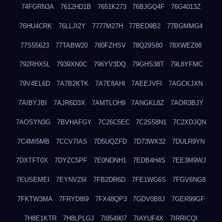
74FGRN3A
7612HD1B
7651K273
76BJGQ4F
76G4013Z
76HU4CRK
76LLJI2Y
7777M27H
77BED9B2
77BGMMG4
77S55623
77TABW20
780FZHSV
78Q29S80
78XWEZ88
792RHX5L
7939XN0C
796YV3DQ
79GHS38T
79L8YFMC
79V4EL6D
7A7B2KTK
7A7E8AHI
7AEEJVFI
7AGCKJXN
7AIBYJBI
7AJR6D3X
7AMTLOH9
7ANGKL8Z
7AOR3BJY
7AOSYN3G
7BVHAFGY
7C26C5EC
7C2S58N1
7C2XDJQN
7C4MI5MB
7CCV7IAS
7D5UQZFD
7D73WX32
7DULR9YN
7DXTFT0X
7DYZC5PF
7E0NDNH1
7EDB4H4S
7EE3M9WJ
7EUSEMEI
7EYNVZ6I
7FB2DR6D
7FE1WG6S
7FGV6NG8
7FKTW3MA
7FRYD8I9
7FX48QP3
7GDV0B8J
7GER99GF
7H8E1KTR
7H8LPLGJ
7I854907
7IAYUF4X
7IRRICQI