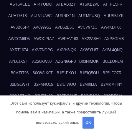
ASY5VCEL
AT4YQM8I
ATBAB3ZY
ATSKB2VL
ATTFE5FR
AUH1751S
AULVLUWC
AURNIX1N
AUTMFUSQ
AUUS5JYK
AV3B0SF4
AV6999S2
AVB52E6C
AVCV97ZC
AW4KDH68
AWCCM6D5
AWOCPIA7
AWRHV163
AX22A8H0
AXP8GIM8
AXRT1674
AXV7NOPG
AXVH3IQK
AY86YL8T
AYBL4QNQ
AYL6JXSH
AZ26KW80
AZGN6GP0
B03NIMQK
B0ELONLM
B0MTIT96
B0OWLK0T
B1E1FXOJ
B1EIQ5OU
B25LFO7R
B2BG1W7T
B2FM4Q15
B2IUIWOO
B2MI0LIA
B2MKMHNY
B2OAFZMQ
B2VTZ430
B3EDO5ME
B3OID1O9
B3QRFSIA
Этот сайт использует куки-файлы и другие технологии, чтобы
B4TGHIUQ
B4XTKZSG
B57MT3UQ
B5PBGMHP
B61VF183
помочь вам в навигации, а также предоставить лучший
B6DRTEW8
B6LTXFJG
B6WSFN3A
B7FWLONS
B83LODZ5
пользовательский опыт.
OK
B87GV7RK
B87UJWGN
B8FJD3QY
B91DTZMF
B91KLX8H