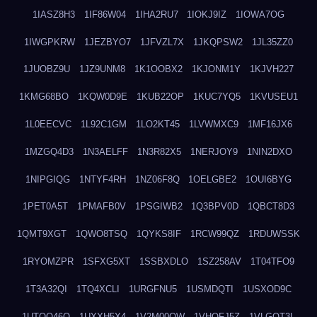
1IASZ8H3
1IF86W04
1IHA2RU7
1IOKJ9IZ
1IOWA7OG
1IWGPKRW
1JEZBYO7
1JFVZL7X
1JKQPSW2
1JL35ZZ0
1JUOBZ9U
1JZ9UNM8
1K1OOBX2
1KJONM1Y
1KJVH227
1KMG68BO
1KQW0D9E
1KUB22OP
1KUC7YQ5
1KVUSEU1
1L0EECVC
1L92C1GM
1LO2KT45
1LVWMXC9
1MF16JX6
1MZGQ4D3
1N3AELFF
1N3R82X5
1NERJOY9
1NIN2DXO
1NIPGIQG
1NTYF4RH
1NZ06F8Q
1OELGBE2
1OUI6BYG
1PET0A5T
1PMAFB0V
1PSGIWB2
1Q3BPV0D
1QBCT8D3
1QMT9XGT
1QWO8TSQ
1QYKS8IF
1RCW99QZ
1RDUWSSK
1RYOMZPR
1SFXG5XT
1SSBXDLO
1SZ258AV
1T04TFO9
1T3A32QI
1TQ4XCLI
1URGFNU5
1USMDQTI
1USXOD9C
1UTQO46Q
1UXXH5X4
1V2M00OW
1VHOFJ5Z
1VLGOT3L