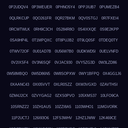
0P2UDQV4
0P3WEUER
0PHNO5Y4
0PPJIUB7
0PUMEZB4
0QLRKCUP
0QO261FR
0QR27BKM
0QV0STGJ
0R7FXEI4
0RCWTWLK
0RH9C3CH
0S284R8O
0S4IXXQE
0S9E2KPP
0SA9HP4L
0T1MPQXC
0T8PUJB2
0T9LQ0SF
0TDEQ0TY
0TWV72OF
0U01AD7B
0U56W7B0
0UDKWD5I
0UELVNFD
0V2IXSF4
0V3N6SQF
0VJAC930
0VY5ZG3D
0W3LZD86
0W58MBQO
0W5D86N5
0W8SOPXW
0WY1BFPQ
0X4GG1J6
0XAANC43
0XI05VVT
0XLR0SZZ
0XW3VGXD
0ZAVTHSI
0ZM4J2CX
0ZVYGAG2
0ZXS0PVO
105XMS37
10LFO9CA
10SRNZZ2
10ZH1AUS
10ZZI8A5
1103WHO1
11MGVORK
11P2UCTJ
126I93O6
12FS3WHV
12HZ1JWW
12K469CE