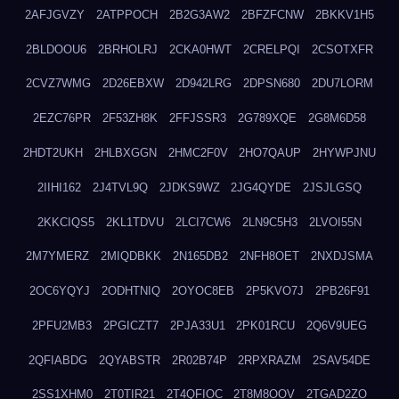
2AFJGVZY
2ATPPOCH
2B2G3AW2
2BFZFCNW
2BKKV1H5
2BLDOOU6
2BRHOLRJ
2CKA0HWT
2CRELPQI
2CSOTXFR
2CVZ7WMG
2D26EBXW
2D942LRG
2DPSN680
2DU7LORM
2EZC76PR
2F53ZH8K
2FFJSSR3
2G789XQE
2G8M6D58
2HDT2UKH
2HLBXGGN
2HMC2F0V
2HO7QAUP
2HYWPJNU
2IIHI162
2J4TVL9Q
2JDKS9WZ
2JG4QYDE
2JSJLGSQ
2KKCIQS5
2KL1TDVU
2LCI7CW6
2LN9C5H3
2LVOI55N
2M7YMERZ
2MIQDBKK
2N165DB2
2NFH8OET
2NXDJSMA
2OC6YQYJ
2ODHTNIQ
2OYOC8EB
2P5KVO7J
2PB26F91
2PFU2MB3
2PGICZT7
2PJA33U1
2PK01RCU
2Q6V9UEG
2QFIABDG
2QYABSTR
2R02B74P
2RPXRAZM
2SAV54DE
2SS1XHM0
2T0TIR21
2T4QFIOC
2T8M8OOV
2TGAD2ZO