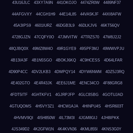
43U16JLC
43XY7A9N
441OKOJO
4474ZR0W
4489NF37
44AFGVXY
44CGH1H9
44E14L85
44VA5KJF
44XI8AFW
45A3IPS9
4601IURZ
46DGB3L9
46DLKJV6
46KT56QV
4728GJZN
47CQFY0O
47JMVITW
47TRZS70
47W8J2J2
48QJBQ0X
49MZ8W4O
49R1GYE9
49SPF3MJ
49WWVPJU
4B13IA3F
4B1N5SGO
4BOKJ6KQ
4C9HCESS
4D64LFAR
4D90P4CC
4DV2LKB3
4DWPQY14
4DYW6NWM
4DZ5J3RQ
4E402GTO
4E4R43JK
4EE6J1ME
4ENC34CO
4F88GRG8
4FDT5ITF
4GHTKFV1
4GJRPJFP
4GLC8SBG
4GOTUJAD
4GTUQOMS
4H5VY3Z1
4HCW1AJA
4HINPU4S
4HSR603T
4HVMV9QI
4I5H850W
4IL73M3I
4JGM8GIJ
4JH8IPKK
4JS349D2
4K2GFW1N
4K4KVN36
4KML855I
4KNS3G0Y