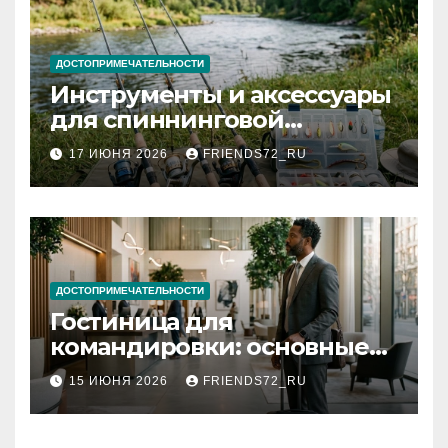
ДОСТОПРИМЕЧАТЕЛЬНОСТИ
Инструменты и аксессуары
для спиннинговой
рыбалки: назначение и
17 ИЮНЯ 2026
FRIENDS72_RU
типы
ДОСТОПРИМЕЧАТЕЛЬНОСТИ
Гостиница для
командировки: основные
критерии выбора
15 ИЮНЯ 2026
FRIENDS72_RU