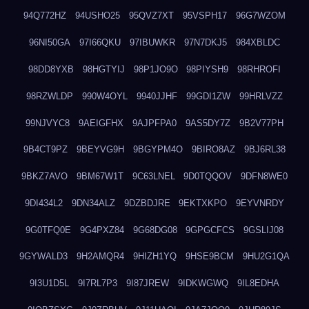
94Q772HZ
94USHO25
95QVZ7XT
95VSPH17
96G7WZOM
96NI50GA
97I66QKU
97IBUWKR
97N7DKJ5
984XBLDC
98DD8YXB
98HGTYIJ
98P1JO9O
98PIYSH9
98RHROFI
98RZWLDP
990W4OYL
9940JJHF
99GDI1ZW
99HRLVZZ
99NJVYC8
9AEIGFHX
9AJPFPA0
9AS5DY7Z
9B2V77PH
9B4CT9PZ
9BEYVG9H
9BGYPM4O
9BIRO8AZ
9BJ6RL38
9BKZ7AVO
9BM67W1T
9C63LNEL
9D0TQQOV
9DFN8WE0
9DI434L2
9DN34ALZ
9DZBDJRE
9EKTXKPO
9EYVNRDY
9G0TFQ0E
9G4PXZ84
9G68DG08
9GPGCFCS
9GSLIJ08
9GYWALD3
9H2AMQR4
9HIZH1YQ
9HSE9BCM
9HU2G1QA
9I3U1D5L
9I7RL7P3
9I87JREW
9IDKWGWQ
9IL8EDHA