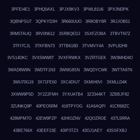
3PFEI4E1
3PHQ0AXL
3PJX8KV3
3PWL81U6
3PX3NDPK
3QBNPSU7
3QPKYD3H
3R660UUO
3R8OBY8R
3RJJOB51
3RM5TAUQ
3RV0N612
3SRBQEDJ
3SXFZOBA
3TBVTN7Z
3TFI7CJL
3TKFBN73
3TTB618D
3TVMVY4A
3VPL82H9
3VS14DKC
3VX5WW8T
3VXFRWKX
3VZRTGEK
3W3MHD4O
3WAD8W9N
3WDTF1N3
3WI8G8SN
3WQDYCWK
3WTTA97N
3WU70G19
3X71FE60
3XC4DIU7
3XMIH0VI
3XMLLD4K
3XWW9P5D
3Y2Z2FMH
3YXUATB4
3Z3344KT
3ZBBJF82
3ZUNKQ9P
40PEO5RM
418TPYOG
41A6AQPI
41CR68ZC
428MPM7O
42EW9PZP
42HIOZNV
42QOZROE
437L5RRA
43BE766X
43EEF23E
43IP3TZ3
43OJ1AEY
43SSFXBJ