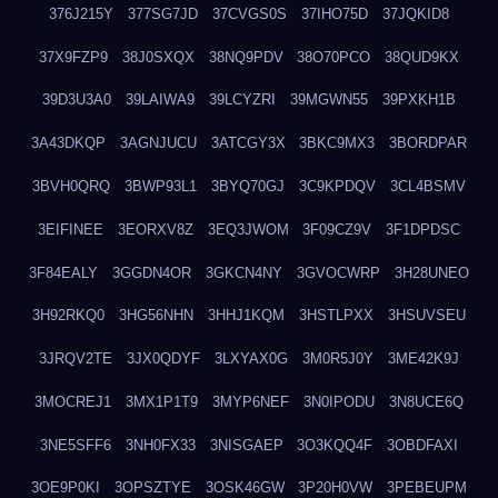
376J215Y
377SG7JD
37CVGS0S
37IHO75D
37JQKID8
37X9FZP9
38J0SXQX
38NQ9PDV
38O70PCO
38QUD9KX
39D3U3A0
39LAIWA9
39LCYZRI
39MGWN55
39PXKH1B
3A43DKQP
3AGNJUCU
3ATCGY3X
3BKC9MX3
3BORDPAR
3BVH0QRQ
3BWP93L1
3BYQ70GJ
3C9KPDQV
3CL4BSMV
3EIFINEE
3EORXV8Z
3EQ3JWOM
3F09CZ9V
3F1DPDSC
3F84EALY
3GGDN4OR
3GKCN4NY
3GVOCWRP
3H28UNEO
3H92RKQ0
3HG56NHN
3HHJ1KQM
3HSTLPXX
3HSUVSEU
3JRQV2TE
3JX0QDYF
3LXYAX0G
3M0R5J0Y
3ME42K9J
3MOCREJ1
3MX1P1T9
3MYP6NEF
3N0IPODU
3N8UCE6Q
3NE5SFF6
3NH0FX33
3NISGAEP
3O3KQQ4F
3OBDFAXI
3OE9P0KI
3OPSZTYE
3OSK46GW
3P20H0VW
3PEBEUPM