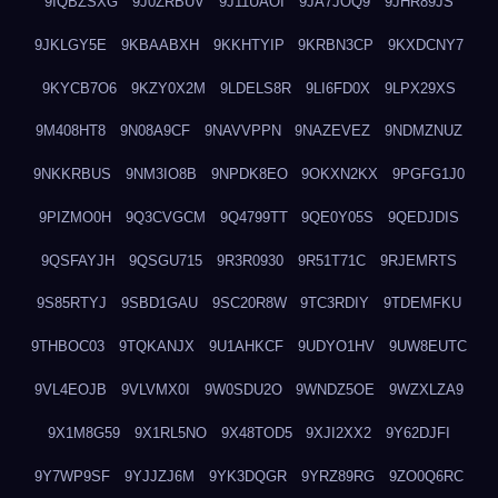
9IQBZSXG
9J0ZRBUV
9J11UAOI
9JA7JOQ9
9JHR89JS
9JKLGY5E
9KBAABXH
9KKHTYIP
9KRBN3CP
9KXDCNY7
9KYCB7O6
9KZY0X2M
9LDELS8R
9LI6FD0X
9LPX29XS
9M408HT8
9N08A9CF
9NAVVPPN
9NAZEVEZ
9NDMZNUZ
9NKKRBUS
9NM3IO8B
9NPDK8EO
9OKXN2KX
9PGFG1J0
9PIZMO0H
9Q3CVGCM
9Q4799TT
9QE0Y05S
9QEDJDIS
9QSFAYJH
9QSGU715
9R3R0930
9R51T71C
9RJEMRTS
9S85RTYJ
9SBD1GAU
9SC20R8W
9TC3RDIY
9TDEMFKU
9THBOC03
9TQKANJX
9U1AHKCF
9UDYO1HV
9UW8EUTC
9VL4EOJB
9VLVMX0I
9W0SDU2O
9WNDZ5OE
9WZXLZA9
9X1M8G59
9X1RL5NO
9X48TOD5
9XJI2XX2
9Y62DJFI
9Y7WP9SF
9YJJZJ6M
9YK3DQGR
9YRZ89RG
9ZO0Q6RC