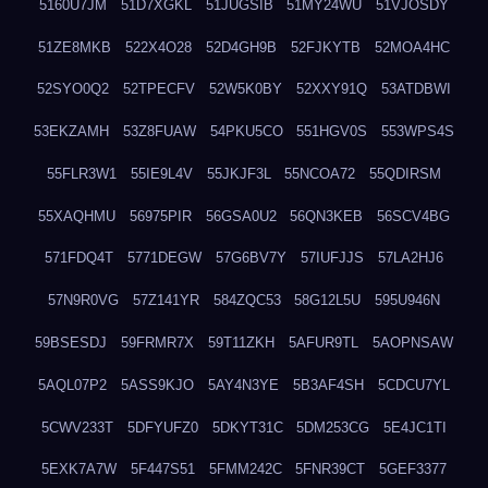
5160U7JM
51D7XGKL
51JUGSIB
51MY24WU
51VJOSDY
51ZE8MKB
522X4O28
52D4GH9B
52FJKYTB
52MOA4HC
52SYO0Q2
52TPECFV
52W5K0BY
52XXY91Q
53ATDBWI
53EKZAMH
53Z8FUAW
54PKU5CO
551HGV0S
553WPS4S
55FLR3W1
55IE9L4V
55JKJF3L
55NCOA72
55QDIRSM
55XAQHMU
56975PIR
56GSA0U2
56QN3KEB
56SCV4BG
571FDQ4T
5771DEGW
57G6BV7Y
57IUFJJS
57LA2HJ6
57N9R0VG
57Z141YR
584ZQC53
58G12L5U
595U946N
59BSESDJ
59FRMR7X
59T11ZKH
5AFUR9TL
5AOPNSAW
5AQL07P2
5ASS9KJO
5AY4N3YE
5B3AF4SH
5CDCU7YL
5CWV233T
5DFYUFZ0
5DKYT31C
5DM253CG
5E4JC1TI
5EXK7A7W
5F447S51
5FMM242C
5FNR39CT
5GEF3377