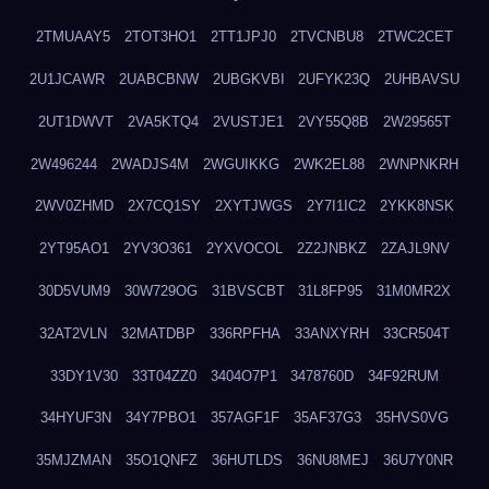
2TMUAAY5
2TOT3HO1
2TT1JPJ0
2TVCNBU8
2TWC2CET
2U1JCAWR
2UABCBNW
2UBGKVBI
2UFYK23Q
2UHBAVSU
2UT1DWVT
2VA5KTQ4
2VUSTJE1
2VY55Q8B
2W29565T
2W496244
2WADJS4M
2WGUIKKG
2WK2EL88
2WNPNKRH
2WV0ZHMD
2X7CQ1SY
2XYTJWGS
2Y7I1IC2
2YKK8NSK
2YT95AO1
2YV3O361
2YXVOCOL
2Z2JNBKZ
2ZAJL9NV
30D5VUM9
30W729OG
31BVSCBT
31L8FP95
31M0MR2X
32AT2VLN
32MATDBP
336RPFHA
33ANXYRH
33CR504T
33DY1V30
33T04ZZ0
3404O7P1
3478760D
34F92RUM
34HYUF3N
34Y7PBO1
357AGF1F
35AF37G3
35HVS0VG
35MJZMAN
35O1QNFZ
36HUTLDS
36NU8MEJ
36U7Y0NR