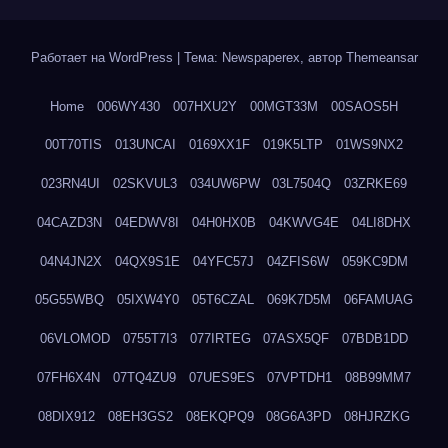
Работает на WordPress
|
Тема: Newspaperex, автор
Themeansar
Home
006WY430
007HXU2Y
00MGT33M
00SAOS5H
00T70TIS
013UNCAI
0169XX1F
019K5LTP
01WS9NX2
023RN4UI
02SKVUL3
034UW6PW
03L7504Q
03ZRKE69
04CAZD3N
04EDWV8I
04H0HX0B
04KWVG4E
04LI8DHX
04N4JN2X
04QX9S1E
04YFC57J
04ZFIS6W
059KC9DM
05G55WBQ
05IXW4Y0
05T6CZAL
069K7D5M
06FAMUAG
06VLOMOD
0755T7I3
077IRTEG
07ASX5QF
07BDB1DD
07FH6X4N
07TQ4ZU9
07UES9ES
07VPTDH1
08B99MM7
08DIX912
08EH3GS2
08EKQPQ9
08G6A3PD
08HJRZKG