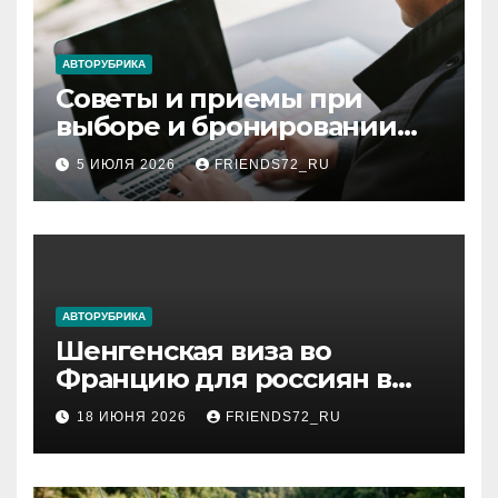
ki
АВТОРУБРИКА
Советы и приемы при
выборе и бронировании
авиабилетов
5 ИЮЛЯ 2026
FRIENDS72_RU
АВТОРУБРИКА
Шенгенская виза во
Францию для россиян в
2026 году: сроки от 3 дней
18 ИЮНЯ 2026
FRIENDS72_RU
и список необходимых
документов