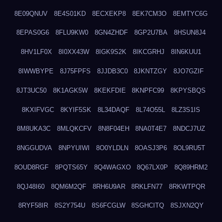
8E09QNUV
8E4S01KD
8ECXEKP8
8EK7CM3O
8EMTYC6G
8EPAS0G6
8FLU9KW0
8GN4ZHDF
8GP2U7BA
8HSUN8J4
8HV1LF0X
8I0XX43W
8IGK9S2K
8IKCGRHJ
8IN6KUU1
8IWWBYPE
8J75FPFS
8JJDB3C0
8JKNTZGY
8JO7GZIF
8JT3UC50
8K1AGK5W
8KEKFDIE
8KNPFC99
8KPYSBQS
8KXIFVGC
8KYIF5SK
8L34DAQF
8L74O55L
8LZ3S1IS
8M8UKA3C
8MLQKCFV
8N8F04EH
8NA0T4E7
8NDCJ7UZ
8NGGUDVA
8NPYUIWI
8O0YLDLN
8OASJ3P6
8OL9RU5T
8OUD8RGF
8PQTS65Y
8Q4WAGXO
8Q67LX0P
8Q89HRM2
8QJ48I60
8QM6M2QF
8RH6U9AR
8RKLFN77
8RKWTPQR
8RYF58IR
8S2Y754U
8S6FCGLW
8SGHCITQ
8SJXN2QY