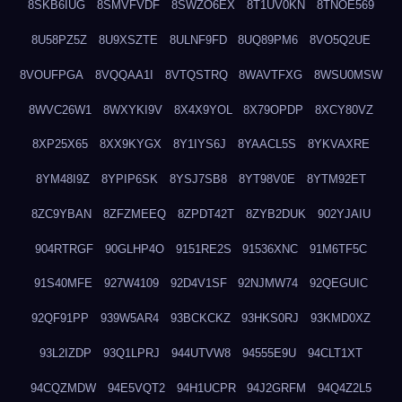
8SKB6IUG
8SMVFVDF
8SWZO6EX
8T1UV0KN
8TNOE569
8U58PZ5Z
8U9XSZTE
8ULNF9FD
8UQ89PM6
8VO5Q2UE
8VOUFPGA
8VQQAA1I
8VTQSTRQ
8WAVTFXG
8WSU0MSW
8WVC26W1
8WXYKI9V
8X4X9YOL
8X79OPDP
8XCY80VZ
8XP25X65
8XX9KYGX
8Y1IYS6J
8YAACL5S
8YKVAXRE
8YM48I9Z
8YPIP6SK
8YSJ7SB8
8YT98V0E
8YTM92ET
8ZC9YBAN
8ZFZMEEQ
8ZPDT42T
8ZYB2DUK
902YJAIU
904RTRGF
90GLHP4O
9151RE2S
91536XNC
91M6TF5C
91S40MFE
927W4109
92D4V1SF
92NJMW74
92QEGUIC
92QF91PP
939W5AR4
93BCKCKZ
93HKS0RJ
93KMD0XZ
93L2IZDP
93Q1LPRJ
944UTVW8
94555E9U
94CLT1XT
94CQZMDW
94E5VQT2
94H1UCPR
94J2GRFM
94Q4Z2L5