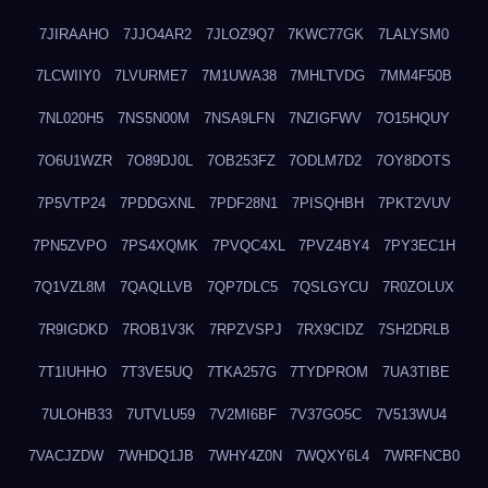
7JIRAAHO
7JJO4AR2
7JLOZ9Q7
7KWC77GK
7LALYSM0
7LCWIIY0
7LVURME7
7M1UWA38
7MHLTVDG
7MM4F50B
7NL020H5
7NS5N00M
7NSA9LFN
7NZIGFWV
7O15HQUY
7O6U1WZR
7O89DJ0L
7OB253FZ
7ODLM7D2
7OY8DOTS
7P5VTP24
7PDDGXNL
7PDF28N1
7PISQHBH
7PKT2VUV
7PN5ZVPO
7PS4XQMK
7PVQC4XL
7PVZ4BY4
7PY3EC1H
7Q1VZL8M
7QAQLLVB
7QP7DLC5
7QSLGYCU
7R0ZOLUX
7R9IGDKD
7ROB1V3K
7RPZVSPJ
7RX9CIDZ
7SH2DRLB
7T1IUHHO
7T3VE5UQ
7TKA257G
7TYDPROM
7UA3TIBE
7ULOHB33
7UTVLU59
7V2MI6BF
7V37GO5C
7V513WU4
7VACJZDW
7WHDQ1JB
7WHY4Z0N
7WQXY6L4
7WRFNCB0