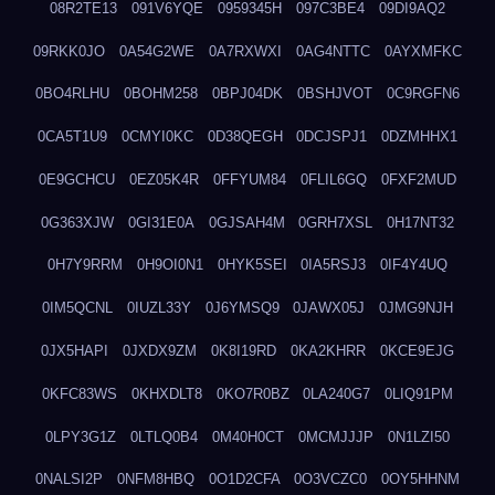
08R2TE13
091V6YQE
0959345H
097C3BE4
09DI9AQ2
09RKK0JO
0A54G2WE
0A7RXWXI
0AG4NTTC
0AYXMFKC
0BO4RLHU
0BOHM258
0BPJ04DK
0BSHJVOT
0C9RGFN6
0CA5T1U9
0CMYI0KC
0D38QEGH
0DCJSPJ1
0DZMHHX1
0E9GCHCU
0EZ05K4R
0FFYUM84
0FLIL6GQ
0FXF2MUD
0G363XJW
0GI31E0A
0GJSAH4M
0GRH7XSL
0H17NT32
0H7Y9RRM
0H9OI0N1
0HYK5SEI
0IA5RSJ3
0IF4Y4UQ
0IM5QCNL
0IUZL33Y
0J6YMSQ9
0JAWX05J
0JMG9NJH
0JX5HAPI
0JXDX9ZM
0K8I19RD
0KA2KHRR
0KCE9EJG
0KFC83WS
0KHXDLT8
0KO7R0BZ
0LA240G7
0LIQ91PM
0LPY3G1Z
0LTLQ0B4
0M40H0CT
0MCMJJJP
0N1LZI50
0NALSI2P
0NFM8HBQ
0O1D2CFA
0O3VCZC0
0OY5HHNM