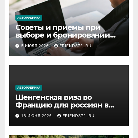
АВТОРУБРИКА
Советы и приемы при
выборе и бронировании
авиабилетов
5 ИЮЛЯ 2026
FRIENDS72_RU
АВТОРУБРИКА
Шенгенская виза во
Францию для россиян в
2026 году: сроки от 3 дней
18 ИЮНЯ 2026
FRIENDS72_RU
и список необходимых
документов