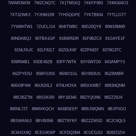
7WWR3W39
7WZCNQ7C
7X1TM5XQ
7XKFP983
7XMG6WJ3
7XT3ZWK3
7Y2HM15R
7YHSQGPE
7YKTB834
7YTLLGT7
7YW8HTW1
7ZUCLJ14
804ITWBC
80G20QY8
80M18M6R
80NDABQJ
80TBA1GP
81B6R5DR
81F9BZC4
81GAYE1F
81NLFAJC
82LF82LT
82Z0LK6F
82ZPA837
8379G3TC
839R94B1
83DE49ZB
83FF7WTK
83Y6WTO0
843AMPY3
84ZPYENJ
85BF0JNS
85NIO1GL
85YB83US
85Z8IMBR
866X8P4W
86U520L2
87HLHOXA
885XXWB7
8893NQNM
88C06Z7M
88SSKI00
88Y1B346
88ZYQON6
88ZZ29JA
895NL72T
89WVKQCH
8A6B5EEP
8BBJWQMN
8BJPIIGO
8BSWANL0
8BVB056I
8BZT9YKF
8BZZZWSD
8C2C6QL5
8C6H1X9Q
8CEG9O6P
8CFDQ2M4
8CUCG2I2
8D8ZOZI4