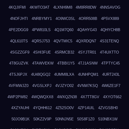
4KQJIFMI
4KWTO3AT
4LXNH9M8
4M8RR8DW
4NNSAVOG
4NOFJHTI
4NRBYMY1
4O9WC0SL
4ORR508B
4P5VX889
4PE2DGG9
4PW810LS
4Q1M7Q60
4QAHYG43
4QHYCH8B
4QL610TS
4QRSJ753
4QVTMIC5
4QXRDQN7
4S31TENQ
4SGZZGF9
4SHI3FUE
4SRMCB32
4SYJTR01
4T4UXTTO
4T8GUZVK
4TAWVEKW
4TBBI1Y5
4TJ1ASNW
4TPTYC45
4TSJ6PJX
4U48QGQ2
4UMM8LXA
4UNHPQM1
4URT243L
4VFMWJZ0
4VGSLXPJ
4VJZYO02
4VNW7KSQ
4W6ZE1F7
4WP2PW82
4WQWQXX8
4WXQZN38
4X7TT8GV
4XYOT662
4XZYAUHI
4YQHH612
4Z52SO0V
4ZP14UIL
4ZVGSBH0
50JO9B1K
50KZ2V9P
50NNJN5E
50S8F1Z0
510NBX1W