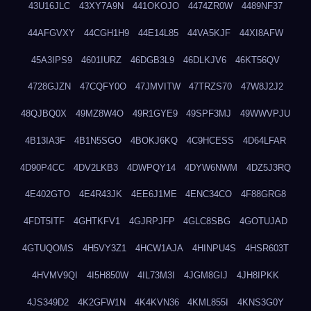
43U16JLC
43XY7A9N
441OKOJO
4474ZR0W
4489NF37
44AFGVXY
44CGH1H9
44E14L85
44VA5KJF
44XI8AFW
45A3IPS9
4601IURZ
46DGB3L9
46DLKJV6
46KT56QV
4728GJZN
47CQFY0O
47JMVITW
47TRZS70
47W8J2J2
48QJBQ0X
49MZ8W4O
49R1GYE9
49SPF3MJ
49WWVPJU
4B13IA3F
4B1N5SGO
4BOKJ6KQ
4C9HCESS
4D64LFAR
4D90P4CC
4DV2LKB3
4DWPQY14
4DYW6NWM
4DZ5J3RQ
4E402GTO
4E4R43JK
4EE6J1ME
4ENC34CO
4F88GRG8
4FDT5ITF
4GHTKFV1
4GJRPJFP
4GLC8SBG
4GOTUJAD
4GTUQOMS
4H5VY3Z1
4HCW1AJA
4HINPU4S
4HSR603T
4HVMV9QI
4I5H850W
4IL73M3I
4JGM8GIJ
4JH8IPKK
4JS349D2
4K2GFW1N
4K4KVN36
4KML855I
4KNS3G0Y