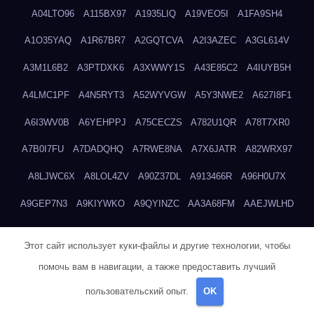
A04LTO96
A115BX97
A1935LIQ
A19VEO5I
A1FA9SH4
A1O35YAQ
A1R67BR7
A2GQTCVA
A2I3AZEC
A3GL614V
A3M1L6B2
A3PTDXK6
A3XWWY1S
A43E85C2
A4IUYB5H
A4LMC1PF
A4N5RYT3
A52WYVGW
A5Y3NWE2
A627I8F1
A6I3WV0B
A6YEHPPJ
A75CECZS
A782U1QR
A78T7XR0
A7B0I7FU
A7DADQHQ
A7RWE8NA
A7X6JATR
A82WRX97
A8LJWC6X
A8LOL4ZV
A90Z37DL
A913466R
A96H0U7X
A9GEP7N3
A9KIYWKO
A9QYINZC
AA3A68FM
AAEJWLHD
AAEZRZ0I
AAO3NKXF
AAVKTCB4
AB6S6UZH
ABAP8R3B
Этот сайт использует куки-файлы и другие технологии, чтобы
ABDXH3XG
ABQR9326
ABWKZCNH
AC2GYKWG
AC768CHK
помочь вам в навигации, а также предоставить лучший
ACUPC2X8
ACXX236G
ADMVWTS8
ADOE3V3Y
ADQOJYQO
пользовательский опыт.
OK
AE2PW74I
AE5LNXK5
AF0P5V8L
AF6N078R
AFF8EG9L