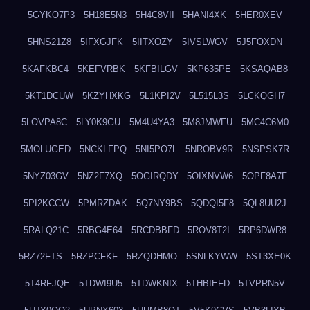
5GYKO7P3
5H18E5N3
5H4C8VII
5HANI4XK
5HER0XEV
5HNS21Z8
5IFXGJFK
5IITXOZY
5IVSLWGV
5J5FOXDN
5KAFKBC4
5KEFVRBK
5KFBILGV
5KP635PE
5KSAQAB8
5KT1DCUW
5KZYHXKG
5L1KPI2V
5L515L3S
5LCKQGH7
5LOVPA8C
5LY0K9GU
5M4U4YA3
5M8JMWFU
5MC4C6M0
5MOLUGED
5NCKLFPQ
5NI5PO7L
5NROBV9R
5NSPSK7R
5NYZ03GV
5NZ2F7XQ
5OGIRQDY
5OIXNVW6
5OPF8A7F
5PI2KCCW
5PMRZDAK
5Q7NY9BS
5QDQI5F8
5QL8UU2J
5RALQ21C
5RBG4E64
5RCDBBFD
5ROV8T2I
5RP6DWR8
5RZ72FTS
5RZPCFKF
5RZQDHMO
5SNLKYWW
5ST3XE0K
5T4RFJQE
5TDWI9U5
5TDWKNIX
5THBIEFD
5TVPRN5V