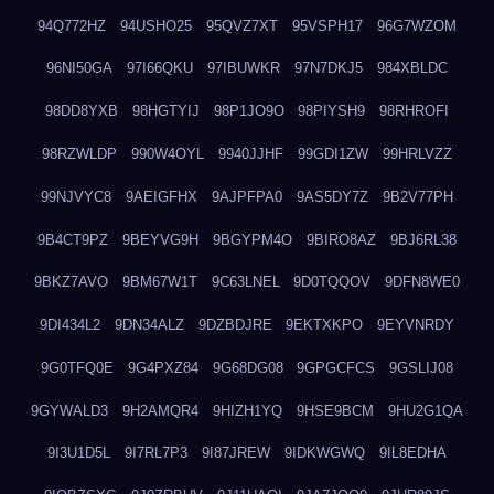
94Q772HZ
94USHO25
95QVZ7XT
95VSPH17
96G7WZOM
96NI50GA
97I66QKU
97IBUWKR
97N7DKJ5
984XBLDC
98DD8YXB
98HGTYIJ
98P1JO9O
98PIYSH9
98RHROFI
98RZWLDP
990W4OYL
9940JJHF
99GDI1ZW
99HRLVZZ
99NJVYC8
9AEIGFHX
9AJPFPA0
9AS5DY7Z
9B2V77PH
9B4CT9PZ
9BEYVG9H
9BGYPM4O
9BIRO8AZ
9BJ6RL38
9BKZ7AVO
9BM67W1T
9C63LNEL
9D0TQQOV
9DFN8WE0
9DI434L2
9DN34ALZ
9DZBDJRE
9EKTXKPO
9EYVNRDY
9G0TFQ0E
9G4PXZ84
9G68DG08
9GPGCFCS
9GSLIJ08
9GYWALD3
9H2AMQR4
9HIZH1YQ
9HSE9BCM
9HU2G1QA
9I3U1D5L
9I7RL7P3
9I87JREW
9IDKWGWQ
9IL8EDHA