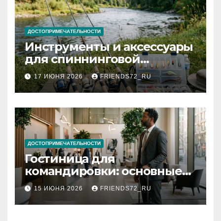
ДОСТОПРИМЕЧАТЕЛЬНОСТИ
Инструменты и аксессуары
для спиннинговой
рыбалки: назначение и
17 ИЮНЯ 2026
FRIENDS72_RU
типы
ДОСТОПРИМЕЧАТЕЛЬНОСТИ
Гостиница для
командировки: основные
критерии выбора
15 ИЮНЯ 2026
FRIENDS72_RU