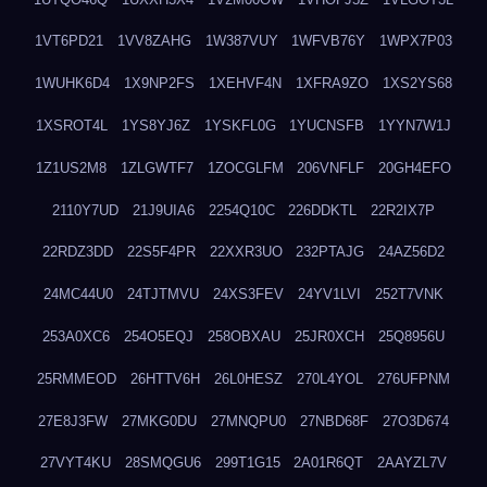
1VT6PD21
1VV8ZAHG
1W387VUY
1WFVB76Y
1WPX7P03
1WUHK6D4
1X9NP2FS
1XEHVF4N
1XFRA9ZO
1XS2YS68
1XSROT4L
1YS8YJ6Z
1YSKFL0G
1YUCNSFB
1YYN7W1J
1Z1US2M8
1ZLGWTF7
1ZOCGLFM
206VNFLF
20GH4EFO
2110Y7UD
21J9UIA6
2254Q10C
226DDKTL
22R2IX7P
22RDZ3DD
22S5F4PR
22XXR3UO
232PTAJG
24AZ56D2
24MC44U0
24TJTMVU
24XS3FEV
24YV1LVI
252T7VNK
253A0XC6
254O5EQJ
258OBXAU
25JR0XCH
25Q8956U
25RMMEOD
26HTTV6H
26L0HESZ
270L4YOL
276UFPNM
27E8J3FW
27MKG0DU
27MNQPU0
27NBD68F
27O3D674
27VYT4KU
28SMQGU6
299T1G15
2A01R6QT
2AAYZL7V