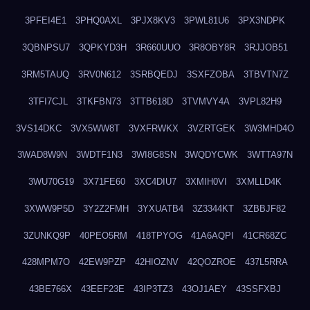
3PFEI4E1
3PHQ0AXL
3PJX8KV3
3PWL81U6
3PX3NDPK
3QBNPSU7
3QPKYD3H
3R660UUO
3R8OBY8R
3RJJOB51
3RM5TAUQ
3RV0N612
3SRBQEDJ
3SXFZOBA
3TBVTN7Z
3TFI7CJL
3TKFBN73
3TTB618D
3TVMVY4A
3VPL82H9
3VS14DKC
3VX5WW8T
3VXFRWKX
3VZRTGEK
3W3MHD4O
3WAD8W9N
3WDTF1N3
3WI8G8SN
3WQDYCWK
3WTTA97N
3WU70G19
3X71FE60
3XC4DIU7
3XMIH0VI
3XMLLD4K
3XWW9P5D
3Y2Z2FMH
3YXUATB4
3Z3344KT
3ZBBJF82
3ZUNKQ9P
40PEO5RM
418TPYOG
41A6AQPI
41CR68ZC
428MPM7O
42EW9PZP
42HIOZNV
42QOZROE
437L5RRA
43BE766X
43EEF23E
43IP3TZ3
43OJ1AEY
43SSFXBJ