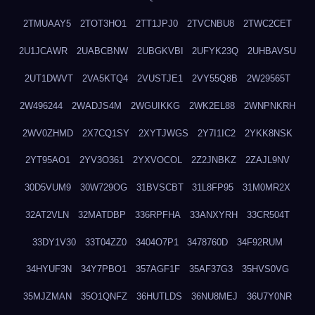
2TMUAAY5
2TOT3HO1
2TT1JPJ0
2TVCNBU8
2TWC2CET
2U1JCAWR
2UABCBNW
2UBGKVBI
2UFYK23Q
2UHBAVSU
2UT1DWVT
2VA5KTQ4
2VUSTJE1
2VY55Q8B
2W29565T
2W496244
2WADJS4M
2WGUIKKG
2WK2EL88
2WNPNKRH
2WV0ZHMD
2X7CQ1SY
2XYTJWGS
2Y7I1IC2
2YKK8NSK
2YT95AO1
2YV3O361
2YXVOCOL
2Z2JNBKZ
2ZAJL9NV
30D5VUM9
30W729OG
31BVSCBT
31L8FP95
31M0MR2X
32AT2VLN
32MATDBP
336RPFHA
33ANXYRH
33CR504T
33DY1V30
33T04ZZ0
3404O7P1
3478760D
34F92RUM
34HYUF3N
34Y7PBO1
357AGF1F
35AF37G3
35HVS0VG
35MJZMAN
35O1QNFZ
36HUTLDS
36NU8MEJ
36U7Y0NR