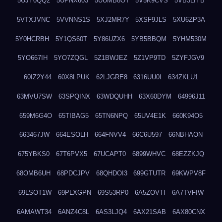
5UJY0QQ2
5UPNX603
5UUMB8OT
5V5K9CVS
5VB3LIYB
5VTXJVNC
5VVNNS1S
5XJ2MR7Y
5XSF9JLS
5XU6ZP3A
5Y0HCRBH
5Y1QS60T
5Y86UZX6
5YB5BBQM
5YHM530M
5YO667IH
5YO7ZQGL
5Z1BWJEZ
5Z1VP9TD
5ZYFJGV9
60IZ2Y44
60X8LPUK
62LJGRE8
6316UU0I
634ZKLU1
63MVU7SW
63SPQINX
63WDQUHH
63X60DYM
64996J11
659M6G4O
65TIBAG5
65TN6NPQ
65UV4E1K
660K94O5
663467JW
664ESOLH
664FNVV4
66C6U597
66NBHAON
675YBKS0
67T6PVX5
67UCAPT0
6899WHVC
68EZZKJQ
68OMB6UH
68PDCJPV
68QHDOI3
699GTUTR
69KWPV8F
69LSOT1W
69PLXGPN
69S53RP0
6A5ZOVTI
6A7TVFIW
6AMAWT34
6ANZ4C8L
6AS3LJQ4
6AX21SAB
6AX80CNX