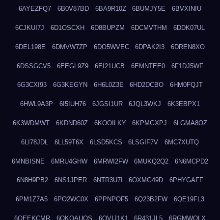
6AYEZFQ7
6B0V87BD
6BA9R10Z
6BUMJY5E
6BVXINIU
6CJKUI7J
6D1OSCXH
6D8BUPZM
6DCMVTHM
6DDK07UL
6DEL198E
6DMVW7ZP
6DO5WVEC
6DPAK2I3
6DREN8XO
6DSSGCV5
6EEGL9Z9
6EI21UCB
6EMNTEE0
6F1DJ5WF
6G3CXI93
6G3KEGYN
6H6L0Z3E
6HD2DCBO
6HM0FQJT
6HWL9A3P
6I5IUH76
6JGSI1UR
6JQL3WKJ
6K3EBPX1
6K3WDMWT
6KDND60Z
6KOOILKY
6KPMGXPJ
6LGMA8OZ
6LI78JDL
6LL59T6X
6LSD5KCS
6LSGIF7V
6MC7XUTQ
6MNBISNE
6MRU4GHW
6MRWI2FW
6MUKQ2Q2
6N6MCPD2
6N8H9PB2
6NS1JPER
6NTR3U7I
6OXMG49D
6PHYGAFF
6PM1Z7A5
6PO2WC0X
6PPNPOF5
6Q23B2FW
6QE19FL3
6QEEKCMR
6QKOAUOS
6QVIJ1K1
6R431JL5
6RGMWOLX