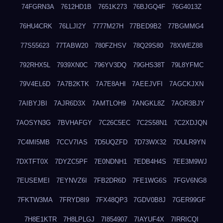
74FGRN3A
7612HD1B
7651K273
76BJGQ4F
76G4013Z
76HU4CRK
76LLJI2Y
7777M27H
77BED9B2
77BGMMG4
77S55623
77TABW20
780FZHSV
78Q29S80
78XWEZ88
792RHX5L
7939XN0C
796YV3DQ
79GHS38T
79L8YFMC
79V4EL6D
7A7B2KTK
7A7E8AHI
7AEEJVFI
7AGCKJXN
7AIBYJBI
7AJR6D3X
7AMTLOH9
7ANGKL8Z
7AOR3BJY
7AOSYN3G
7BVHAFGY
7C26C5EC
7C2S58N1
7C2XDJQN
7C4MI5MB
7CCV7IAS
7D5UQZFD
7D73WX32
7DULR9YN
7DXTFT0X
7DYZC5PF
7E0NDNH1
7EDB4H4S
7EE3M9WJ
7EUSEMEI
7EYNVZ6I
7FB2DR6D
7FE1WG6S
7FGV6NG8
7FKTW3MA
7FRYD8I9
7FX48QP3
7GDV0B8J
7GER99GF
7H8E1KTR
7H8LPLGJ
7I854907
7IAYUF4X
7IRRICQI