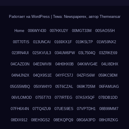
Работает на WordPress
|
Тема: Newspaperex, автор
Themeansar
Home
006WY430
007HXU2Y
00MGT33M
00SAOS5H
00T70TIS
013UNCAI
0169XX1F
019K5LTP
01WS9NX2
023RN4UI
02SKVUL3
034UW6PW
03L7504Q
03ZRKE69
04CAZD3N
04EDWV8I
04H0HX0B
04KWVG4E
04LI8DHX
04N4JN2X
04QX9S1E
04YFC57J
04ZFIS6W
059KC9DM
05G55WBQ
05IXW4Y0
05T6CZAL
069K7D5M
06FAMUAG
06VLOMOD
0755T7I3
077IRTEG
07ASX5QF
07BDB1DD
07FH6X4N
07TQ4ZU9
07UES9ES
07VPTDH1
08B99MM7
08DIX912
08EH3GS2
08EKQPQ9
08G6A3PD
08HJRZKG