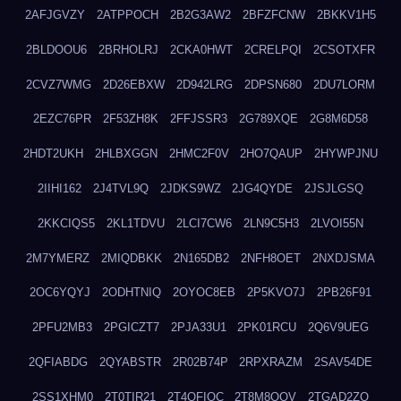
2AFJGVZY
2ATPPOCH
2B2G3AW2
2BFZFCNW
2BKKV1H5
2BLDOOU6
2BRHOLRJ
2CKA0HWT
2CRELPQI
2CSOTXFR
2CVZ7WMG
2D26EBXW
2D942LRG
2DPSN680
2DU7LORM
2EZC76PR
2F53ZH8K
2FFJSSR3
2G789XQE
2G8M6D58
2HDT2UKH
2HLBXGGN
2HMC2F0V
2HO7QAUP
2HYWPJNU
2IIHI162
2J4TVL9Q
2JDKS9WZ
2JG4QYDE
2JSJLGSQ
2KKCIQS5
2KL1TDVU
2LCI7CW6
2LN9C5H3
2LVOI55N
2M7YMERZ
2MIQDBKK
2N165DB2
2NFH8OET
2NXDJSMA
2OC6YQYJ
2ODHTNIQ
2OYOC8EB
2P5KVO7J
2PB26F91
2PFU2MB3
2PGICZT7
2PJA33U1
2PK01RCU
2Q6V9UEG
2QFIABDG
2QYABSTR
2R02B74P
2RPXRAZM
2SAV54DE
2SS1XHM0
2T0TIR21
2T4QFIOC
2T8M8OOV
2TGAD2ZO