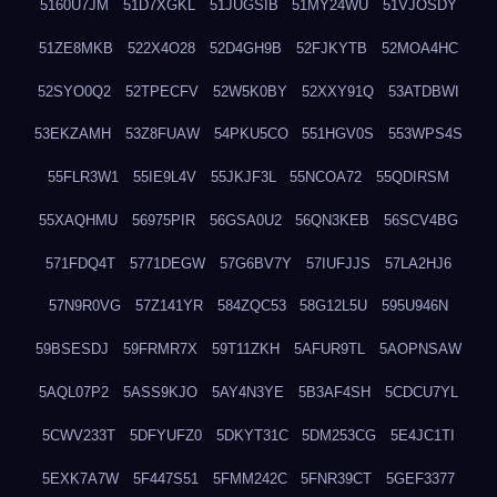
5160U7JM
51D7XGKL
51JUGSIB
51MY24WU
51VJOSDY
51ZE8MKB
522X4O28
52D4GH9B
52FJKYTB
52MOA4HC
52SYO0Q2
52TPECFV
52W5K0BY
52XXY91Q
53ATDBWI
53EKZAMH
53Z8FUAW
54PKU5CO
551HGV0S
553WPS4S
55FLR3W1
55IE9L4V
55JKJF3L
55NCOA72
55QDIRSM
55XAQHMU
56975PIR
56GSA0U2
56QN3KEB
56SCV4BG
571FDQ4T
5771DEGW
57G6BV7Y
57IUFJJS
57LA2HJ6
57N9R0VG
57Z141YR
584ZQC53
58G12L5U
595U946N
59BSESDJ
59FRMR7X
59T11ZKH
5AFUR9TL
5AOPNSAW
5AQL07P2
5ASS9KJO
5AY4N3YE
5B3AF4SH
5CDCU7YL
5CWV233T
5DFYUFZ0
5DKYT31C
5DM253CG
5E4JC1TI
5EXK7A7W
5F447S51
5FMM242C
5FNR39CT
5GEF3377