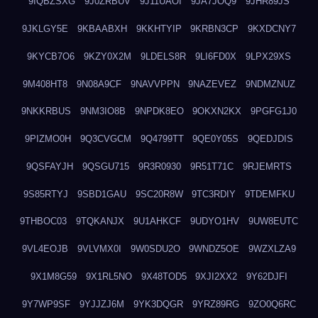
9IQBZSXG
9J0ZRBUV
9J11UAOI
9JA7JOQ9
9JHR89JS
9JKLGY5E
9KBAABXH
9KKHTYIP
9KRBN3CP
9KXDCNY7
9KYCB7O6
9KZY0X2M
9LDELS8R
9LI6FD0X
9LPX29XS
9M408HT8
9N08A9CF
9NAVVPPN
9NAZEVEZ
9NDMZNUZ
9NKKRBUS
9NM3IO8B
9NPDK8EO
9OKXN2KX
9PGFG1J0
9PIZMO0H
9Q3CVGCM
9Q4799TT
9QE0Y05S
9QEDJDIS
9QSFAYJH
9QSGU715
9R3R0930
9R51T71C
9RJEMRTS
9S85RTYJ
9SBD1GAU
9SC20R8W
9TC3RDIY
9TDEMFKU
9THBOC03
9TQKANJX
9U1AHKCF
9UDYO1HV
9UW8EUTC
9VL4EOJB
9VLVMX0I
9W0SDU2O
9WNDZ5OE
9WZXLZA9
9X1M8G59
9X1RL5NO
9X48TOD5
9XJI2XX2
9Y62DJFI
9Y7WP9SF
9YJJZJ6M
9YK3DQGR
9YRZ89RG
9ZO0Q6RC