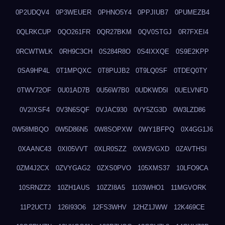
0P2UDQV4
0P3WEUER
0PHNO5Y4
0PPJIUB7
0PUMEZB4
0QLRKCUP
0QO261FR
0QR27BKM
0QV0STGJ
0R7FXEI4
0RCWTWLK
0RH9C3CH
0S284R8O
0S4IXXQE
0S9E2KPP
0SA9HP4L
0T1MPQXC
0T8PUJB2
0T9LQ0SF
0TDEQ0TY
0TWV72OF
0U01AD7B
0U56W7B0
0UDKWD5I
0UELVNFD
0V2IXSF4
0V3N6SQF
0VJAC930
0VY5ZG3D
0W3LZD86
0W58MBQO
0W5D86N5
0W8SOPXW
0WY1BFPQ
0X4GG1J6
0XAANC43
0XI05VVT
0XLR0SZZ
0XW3VGXD
0ZAVTHSI
0ZM4J2CX
0ZVYGAG2
0ZXS0PVO
105XMS37
10LFO9CA
10SRNZZ2
10ZH1AUS
10ZZI8A5
1103WHO1
11MGVORK
11P2UCTJ
126I93O6
12FS3WHV
12HZ1JWW
12K469CE