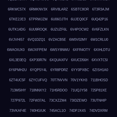
6RKWC57X
6RMKNV3X
6RV8LARZ
6SBTC8OR
6T3R3AJM
6TKE2JE3
6TPRWJZM
6U06OJTH
6UJEQ0CF
6UQ42P16
6UTK14DG
6UU9ROQK
6UZUZF6L
6V4POCW2
6V6FZLKN
6VJVHI57
6VQ1DZQ1
6VZACB5E
6W0V02MY
6W1CRLU0
6WAOIUX0
6WJXFPEM
6WSY8NWU
6XFR4OTY
6XIHLDTU
6XL3E0EQ
6XP30R7N
6XQUAXFV
6XUCD56H
6XVXTC5I
6Y6PMH2U
6YQP5Y4L
6YR8PDRZ
6YY0PXBC
6ZISH1A0
6ZT4UC5F
6ZYCUFVQ
70T7NVVN
70V1YKH3
711BHOSD
713M5IHY
718NNXY2
71H5RDOO
71UQJY58
725P81XE
727P972L
72FW37AL
73CXZZM4
73IDZEWO
73UTNHIP
73VKAF4E
740HGIUK
745ACL1O
74DPJX4S
74DVDXRM