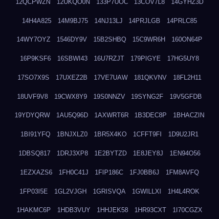
12QCPWZN
12UKQO0N
133P7UOC
13COV7L8
14GYHZ3D
14H4A825
14M9BJ75
14NJ13LJ
14PRJLGB
14PRLC85
14WY7OYZ
1546DY9V
15B2SHBQ
15C9WR6H
160ON64P
16P9KSF6
16SBWI43
16U7RZJT
179PIGYE
17HG5UY8
17SO7X9S
17UXEZ2B
17VE7UAW
181QKVNV
18FL2H11
18UVF9V8
19CWX8Y9
19S0NNZV
19SYNG2F
19V5GFDB
19YDYQRW
1AU5Q96D
1AXWRT6R
1B3DEC8P
1BHACZIN
1BI91YFQ
1BNJXLZ0
1BR5X4KO
1CFFT9FI
1D9U2JR1
1DBSQ817
1DRJ3XP8
1E2BYTZD
1E8JEY8J
1EN94O56
1EZXAZS6
1FH0C41J
1FIP186C
1FJ0BB6J
1FM8AVFQ
1FP03I5E
1GL2VJGH
1GRISVQA
1GWILLXI
1H4L4ROK
1HAKMC6P
1HDB3VUY
1HHJEK58
1HR93CXT
1I70CGZX