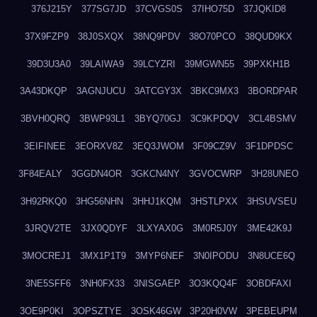
376J215Y
377SG7JD
37CVGS0S
37IHO75D
37JQKID8
37X9FZP9
38J0SXQX
38NQ9PDV
38O70PCO
38QUD9KX
39D3U3A0
39LAIWA9
39LCYZRI
39MGWN55
39PXKH1B
3A43DKQP
3AGNJUCU
3ATCGY3X
3BKC9MX3
3BORDPAR
3BVH0QRQ
3BWP93L1
3BYQ70GJ
3C9KPDQV
3CL4BSMV
3EIFINEE
3EORXV8Z
3EQ3JWOM
3F09CZ9V
3F1DPDSC
3F84EALY
3GGDN4OR
3GKCN4NY
3GVOCWRP
3H28UNEO
3H92RKQ0
3HG56NHN
3HHJ1KQM
3HSTLPXX
3HSUVSEU
3JRQV2TE
3JX0QDYF
3LXYAX0G
3M0R5J0Y
3ME42K9J
3MOCREJ1
3MX1P1T9
3MYP6NEF
3N0IPODU
3N8UCE6Q
3NE5SFF6
3NH0FX33
3NISGAEP
3O3KQQ4F
3OBDFAXI
3OE9P0KI
3OPSZTYE
3OSK46GW
3P20H0VW
3PEBEUPM