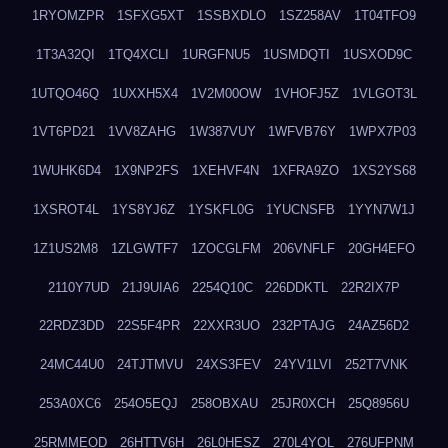
1RYOMZPR
1SFXG5XT
1SSBXDLO
1SZ258AV
1T04TFO9
1T3A32QI
1TQ4XCLI
1URGFNU5
1USMDQTI
1USXOD9C
1UTQO46Q
1UXXH5X4
1V2M00OW
1VHOFJ5Z
1VLGOT3L
1VT6PD21
1VV8ZAHG
1W387VUY
1WFVB76Y
1WPX7P03
1WUHK6D4
1X9NP2FS
1XEHVF4N
1XFRA9ZO
1XS2YS68
1XSROT4L
1YS8YJ6Z
1YSKFL0G
1YUCNSFB
1YYN7W1J
1Z1US2M8
1ZLGWTF7
1ZOCGLFM
206VNFLF
20GH4EFO
2110Y7UD
21J9UIA6
2254Q10C
226DDKTL
22R2IX7P
22RDZ3DD
22S5F4PR
22XXR3UO
232PTAJG
24AZ56D2
24MC44U0
24TJTMVU
24XS3FEV
24YV1LVI
252T7VNK
253A0XC6
254O5EQJ
258OBXAU
25JR0XCH
25Q8956U
25RMMEOD
26HTTV6H
26L0HESZ
270L4YOL
276UFPNM