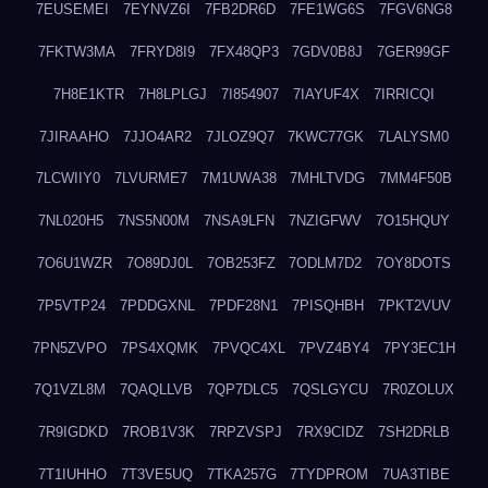
7EUSEMEI
7EYNVZ6I
7FB2DR6D
7FE1WG6S
7FGV6NG8
7FKTW3MA
7FRYD8I9
7FX48QP3
7GDV0B8J
7GER99GF
7H8E1KTR
7H8LPLGJ
7I854907
7IAYUF4X
7IRRICQI
7JIRAAHO
7JJO4AR2
7JLOZ9Q7
7KWC77GK
7LALYSM0
7LCWIIY0
7LVURME7
7M1UWA38
7MHLTVDG
7MM4F50B
7NL020H5
7NS5N00M
7NSA9LFN
7NZIGFWV
7O15HQUY
7O6U1WZR
7O89DJ0L
7OB253FZ
7ODLM7D2
7OY8DOTS
7P5VTP24
7PDDGXNL
7PDF28N1
7PISQHBH
7PKT2VUV
7PN5ZVPO
7PS4XQMK
7PVQC4XL
7PVZ4BY4
7PY3EC1H
7Q1VZL8M
7QAQLLVB
7QP7DLC5
7QSLGYCU
7R0ZOLUX
7R9IGDKD
7ROB1V3K
7RPZVSPJ
7RX9CIDZ
7SH2DRLB
7T1IUHHO
7T3VE5UQ
7TKA257G
7TYDPROM
7UA3TIBE