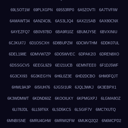
69LSOT1W
69PLXGPN
69S53RP0
6A5ZOVTI
6A7TVFIW
6AMAWT34
6ANZ4C8L
6AS3LJQ4
6AX21SAB
6AX80CNX
6AYEZFQ7
6B0V87BD
6BA9R10Z
6BUMJY5E
6BVXINIU
6CJKUI7J
6D1OSCXH
6D8BUPZM
6DCMVTHM
6DDK07UL
6DEL198E
6DMVW7ZP
6DO5WVEC
6DPAK2I3
6DREN8XO
6DSSGCV5
6EEGL9Z9
6EI21UCB
6EMNTEE0
6F1DJ5WF
6G3CXI93
6G3KEGYN
6H6L0Z3E
6HD2DCBO
6HM0FQJT
6HWL9A3P
6I5IUH76
6JGSI1UR
6JQL3WKJ
6K3EBPX1
6K3WDMWT
6KDND60Z
6KOOILKY
6KPMGXPJ
6LGMA8OZ
6LI78JDL
6LL59T6X
6LSD5KCS
6LSGIF7V
6MC7XUTQ
6MNBISNE
6MRU4GHW
6MRWI2FW
6MUKQ2Q2
6N6MCPD2