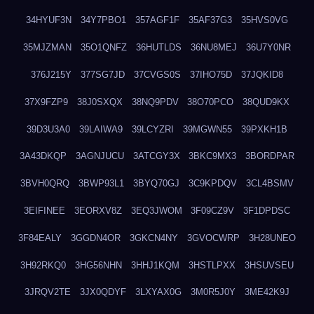
34HYUF3N
34Y7PBO1
357AGF1F
35AF37G3
35HVS0VG
35MJZMAN
35O1QNFZ
36HUTLDS
36NU8MEJ
36U7Y0NR
376J215Y
377SG7JD
37CVGS0S
37IHO75D
37JQKID8
37X9FZP9
38J0SXQX
38NQ9PDV
38O70PCO
38QUD9KX
39D3U3A0
39LAIWA9
39LCYZRI
39MGWN55
39PXKH1B
3A43DKQP
3AGNJUCU
3ATCGY3X
3BKC9MX3
3BORDPAR
3BVH0QRQ
3BWP93L1
3BYQ70GJ
3C9KPDQV
3CL4BSMV
3EIFINEE
3EORXV8Z
3EQ3JWOM
3F09CZ9V
3F1DPDSC
3F84EALY
3GGDN4OR
3GKCN4NY
3GVOCWRP
3H28UNEO
3H92RKQ0
3HG56NHN
3HHJ1KQM
3HSTLPXX
3HSUVSEU
3JRQV2TE
3JX0QDYF
3LXYAX0G
3M0R5J0Y
3ME42K9J