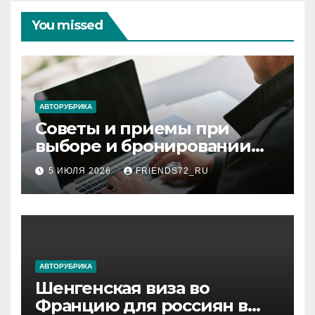
You missed
АВТОРУБРИКА
Советы и приемы при
выборе и бронировании
авиабилетов
5 ИЮЛЯ 2026
FRIENDS72_RU
АВТОРУБРИКА
Шенгенская виза во
Францию для россиян в