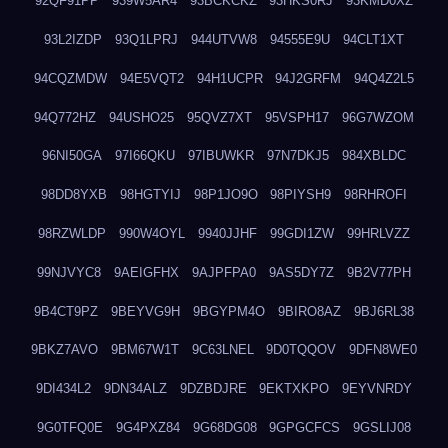
92QF91PP
939W5AR4
93BCKCKZ
93HKS0RJ
93KMD0XZ
93L2IZDP
93Q1LPRJ
944UTVW8
94555E9U
94CLT1XT
94CQZMDW
94E5VQT2
94H1UCPR
94J2GRFM
94Q4Z2L5
94Q772HZ
94USHO25
95QVZ7XT
95VSPH17
96G7WZOM
96NI50GA
97I66QKU
97IBUWKR
97N7DKJ5
984XBLDC
98DD8YXB
98HGTYIJ
98P1JO9O
98PIYSH9
98RHROFI
98RZWLDP
990W4OYL
9940JJHF
99GDI1ZW
99HRLVZZ
99NJVYC8
9AEIGFHX
9AJPFPA0
9AS5DY7Z
9B2V77PH
9B4CT9PZ
9BEYVG9H
9BGYPM4O
9BIRO8AZ
9BJ6RL38
9BKZ7AVO
9BM67W1T
9C63LNEL
9D0TQQOV
9DFN8WE0
9DI434L2
9DN34ALZ
9DZBDJRE
9EKTXKPO
9EYVNRDY
9G0TFQ0E
9G4PXZ84
9G68DG08
9GPGCFCS
9GSLIJ08