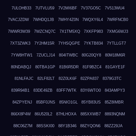
7ULOHB33
7UTVLU59
7V2MI6BF
7V37GO5C
7V513WU4
7VACJZDW
7WHDQ1JB
7WHY4Z0N
7WQXY6L4
7WRFNCB0
7WWR3W39
7WZCNQ7C
7X1TM5XQ
7XKFP983
7XMG6WJ3
7XT3ZWK3
7Y2HM15R
7YHSQGPE
7YKTB834
7YTLLGT7
7YW8HTW1
7ZUCLJ14
804ITWBC
80G20QY8
80M18M6R
80NDABQJ
80TBA1GP
81B6R5DR
81F9BZC4
81GAYE1F
81NLFAJC
82LF82LT
82Z0LK6F
82ZPA837
8379G3TC
839R94B1
83DE49ZB
83FF7WTK
83Y6WTO0
843AMPY3
84ZPYENJ
85BF0JNS
85NIO1GL
85YB83US
85Z8IMBR
866X8P4W
86U520L2
87HLHOXA
885XXWB7
8893NQNM
88C06Z7M
88SSKI00
88Y1B346
88ZYQON6
88ZZ29JA