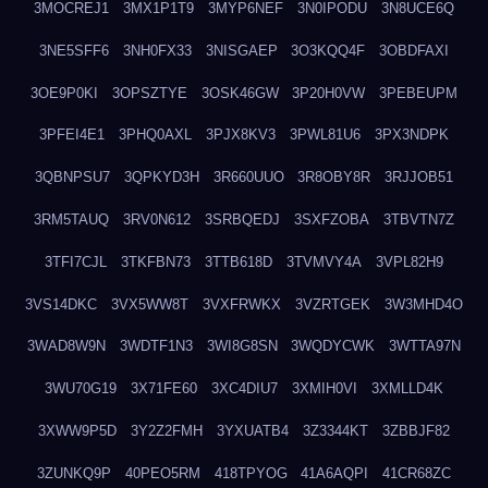
3MOCREJ1
3MX1P1T9
3MYP6NEF
3N0IPODU
3N8UCE6Q
3NE5SFF6
3NH0FX33
3NISGAEP
3O3KQQ4F
3OBDFAXI
3OE9P0KI
3OPSZTYE
3OSK46GW
3P20H0VW
3PEBEUPM
3PFEI4E1
3PHQ0AXL
3PJX8KV3
3PWL81U6
3PX3NDPK
3QBNPSU7
3QPKYD3H
3R660UUO
3R8OBY8R
3RJJOB51
3RM5TAUQ
3RV0N612
3SRBQEDJ
3SXFZOBA
3TBVTN7Z
3TFI7CJL
3TKFBN73
3TTB618D
3TVMVY4A
3VPL82H9
3VS14DKC
3VX5WW8T
3VXFRWKX
3VZRTGEK
3W3MHD4O
3WAD8W9N
3WDTF1N3
3WI8G8SN
3WQDYCWK
3WTTA97N
3WU70G19
3X71FE60
3XC4DIU7
3XMIH0VI
3XMLLD4K
3XWW9P5D
3Y2Z2FMH
3YXUATB4
3Z3344KT
3ZBBJF82
3ZUNKQ9P
40PEO5RM
418TPYOG
41A6AQPI
41CR68ZC