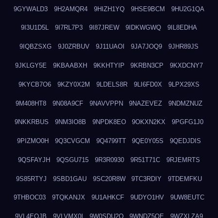
9GYWALD3
9H2AMQR4
9HIZH1YQ
9HSE9BCM
9HU2G1QA
9I3U1D5L
9I7RL7P3
9I87JREW
9IDKWGWQ
9IL8EDHA
9IQBZSXG
9J0ZRBUV
9J11UAOI
9JA7JOQ9
9JHR89JS
9JKLGY5E
9KBAABXH
9KKHTYIP
9KRBN3CP
9KXDCNY7
9KYCB7O6
9KZY0X2M
9LDELS8R
9LI6FD0X
9LPX29XS
9M408HT8
9N08A9CF
9NAVVPPN
9NAZEVEZ
9NDMZNUZ
9NKKRBUS
9NM3IO8B
9NPDK8EO
9OKXN2KX
9PGFG1J0
9PIZMO0H
9Q3CVGCM
9Q4799TT
9QE0Y05S
9QEDJDIS
9QSFAYJH
9QSGU715
9R3R0930
9R51T71C
9RJEMRTS
9S85RTYJ
9SBD1GAU
9SC20R8W
9TC3RDIY
9TDEMFKU
9THBOC03
9TQKANJX
9U1AHKCF
9UDYO1HV
9UW8EUTC
9VL4EOJB
9VLVMX0I
9W0SDU2O
9WNDZ5OE
9WZXLZA9