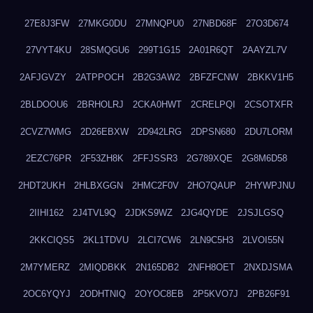
27E8J3FW
27MKG0DU
27MNQPU0
27NBD68F
27O3D674
27VYT4KU
28SMQGU6
299T1G15
2A01R6QT
2AAYZL7V
2AFJGVZY
2ATPPOCH
2B2G3AW2
2BFZFCNW
2BKKV1H5
2BLDOOU6
2BRHOLRJ
2CKA0HWT
2CRELPQI
2CSOTXFR
2CVZ7WMG
2D26EBXW
2D942LRG
2DPSN680
2DU7LORM
2EZC76PR
2F53ZH8K
2FFJSSR3
2G789XQE
2G8M6D58
2HDT2UKH
2HLBXGGN
2HMC2F0V
2HO7QAUP
2HYWPJNU
2IIHI162
2J4TVL9Q
2JDKS9WZ
2JG4QYDE
2JSJLGSQ
2KKCIQS5
2KL1TDVU
2LCI7CW6
2LN9C5H3
2LVOI55N
2M7YMERZ
2MIQDBKK
2N165DB2
2NFH8OET
2NXDJSMA
2OC6YQYJ
2ODHTNIQ
2OYOC8EB
2P5KVO7J
2PB26F91