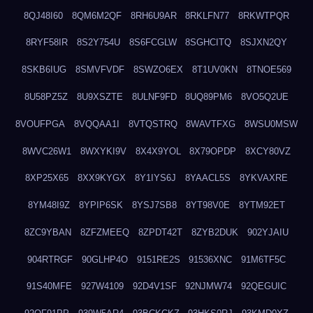
8QJ48I60
8QM6M2QF
8RH6U9AR
8RKLFN77
8RKWTPQR
8RYF58IR
8S2Y754U
8S6FCGLW
8SGHCITQ
8SJXN2QY
8SKB6IUG
8SMVFVDF
8SWZO6EX
8T1UV0KN
8TNOE569
8U58PZ5Z
8U9XSZTE
8ULNF9FD
8UQ89PM6
8VO5Q2UE
8VOUFPGA
8VQQAA1I
8VTQSTRQ
8WAVTFXG
8WSU0MSW
8WVC26W1
8WXYKI9V
8X4X9YOL
8X79OPDP
8XCY80VZ
8XP25X65
8XX9KYGX
8Y1IYS6J
8YAACL5S
8YKVAXRE
8YM48I9Z
8YPIP6SK
8YSJ7SB8
8YT98V0E
8YTM92ET
8ZC9YBAN
8ZFZMEEQ
8ZPDT42T
8ZYB2DUK
902YJAIU
904RTRGF
90GLHP4O
9151RE2S
91536XNC
91M6TF5C
91S40MFE
927W4109
92D4V1SF
92NJMW74
92QEGUIC