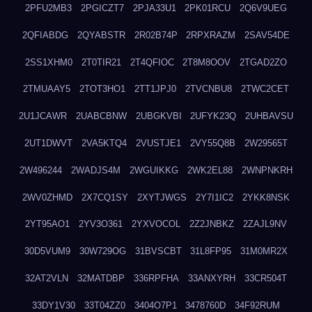
2PFU2MB3
2PGICZT7
2PJA33U1
2PK01RCU
2Q6V9UEG
2QFIABDG
2QYABSTR
2R02B74P
2RPXRAZM
2SAV54DE
2SS1XHM0
2T0TIR21
2T4QFIOC
2T8M8OOV
2TGAD2ZO
2TMUAAY5
2TOT3HO1
2TT1JPJ0
2TVCNBU8
2TWC2CET
2U1JCAWR
2UABCBNW
2UBGKVBI
2UFYK23Q
2UHBAVSU
2UT1DWVT
2VA5KTQ4
2VUSTJE1
2VY55Q8B
2W29565T
2W496244
2WADJS4M
2WGUIKKG
2WK2EL88
2WNPNKRH
2WV0ZHMD
2X7CQ1SY
2XYTJWGS
2Y7I1IC2
2YKK8NSK
2YT95AO1
2YV3O361
2YXVOCOL
2Z2JNBKZ
2ZAJL9NV
30D5VUM9
30W729OG
31BVSCBT
31L8FP95
31M0MR2X
32AT2VLN
32MATDBP
336RPFHA
33ANXYRH
33CR504T
33DY1V30
33T04ZZ0
3404O7P1
3478760D
34F92RUM