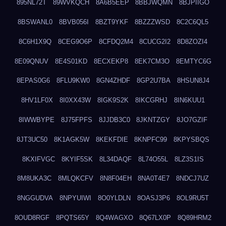
895NL72T
89WVKQCH
8A6B5EEP
8BBJWQMN
8BJPIIGO
8BSWANL0
8BVB056I
8BZT9YKF
8BZZZWSD
8C2C6QL5
8C6H1X9Q
8CEG9O6P
8CFDQ2M4
8CUCG2I2
8D8ZOZI4
8E09QNUV
8E4S01KD
8ECXEKP8
8EK7CM3O
8EMTYC6G
8EPAS0G6
8FLU9KW0
8GN4ZHDF
8GP2U7BA
8HSUN8J4
8HV1LF0X
8I0XX43W
8IGK9S2K
8IKCGRHJ
8IN6KUU1
8IWWBYPE
8J75FPFS
8JJDB3C0
8JKNTZGY
8JO7GZIF
8JT3UC50
8K1AGK5W
8KEKFDIE
8KNPFC99
8KPYSBQS
8KXIFVGC
8KYIF5SK
8L34DAQF
8L74O55L
8LZ3S1IS
8M8UKA3C
8MLQKCFV
8N8F04EH
8NA0T4E7
8NDCJ7UZ
8NGGUDVA
8NPYUIWI
8O0YLDLN
8OASJ3P6
8OL9RU5T
8OUD8RGF
8PQTS65Y
8Q4WAGXO
8Q67LX0P
8Q89HRM2