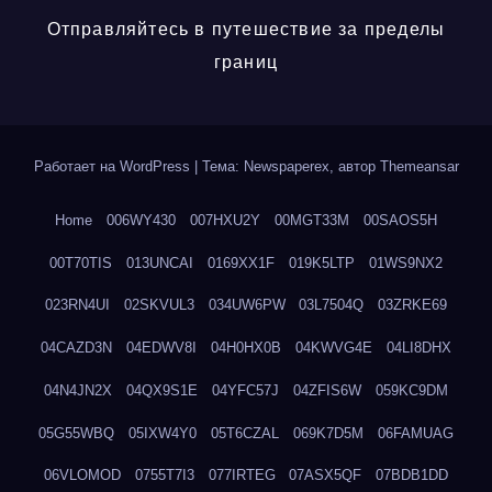
Отправляйтесь в путешествие за пределы
границ
Работает на WordPress
|
Тема: Newspaperex, автор
Themeansar
Home
006WY430
007HXU2Y
00MGT33M
00SAOS5H
00T70TIS
013UNCAI
0169XX1F
019K5LTP
01WS9NX2
023RN4UI
02SKVUL3
034UW6PW
03L7504Q
03ZRKE69
04CAZD3N
04EDWV8I
04H0HX0B
04KWVG4E
04LI8DHX
04N4JN2X
04QX9S1E
04YFC57J
04ZFIS6W
059KC9DM
05G55WBQ
05IXW4Y0
05T6CZAL
069K7D5M
06FAMUAG
06VLOMOD
0755T7I3
077IRTEG
07ASX5QF
07BDB1DD