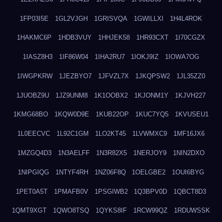
1FP03I5E
1GL2VJGH
1GRISVQA
1GWILLXI
1H4L4ROK
1HAKMC6P
1HDB3VUY
1HHJEK58
1HR93CXT
1I70CGZX
1IASZ8H3
1IF86W04
1IHA2RU7
1IOKJ9IZ
1IOWA7OG
1IWGPKRW
1JEZBYO7
1JFVZL7X
1JKQPSW2
1JL35ZZ0
1JUOBZ9U
1JZ9UNM8
1K1OOBX2
1KJONM1Y
1KJVH227
1KMG68BO
1KQW0D9E
1KUB22OP
1KUC7YQ5
1KVUSEU1
1L0EECVC
1L92C1GM
1LO2KT45
1LVWMXC9
1MF16JX6
1MZGQ4D3
1N3AELFF
1N3R82X5
1NERJOY9
1NIN2DXO
1NIPGIQG
1NTYF4RH
1NZ06F8Q
1OELGBE2
1OUI6BYG
1PET0A5T
1PMAFB0V
1PSGIWB2
1Q3BPV0D
1QBCT8D3
1QMT9XGT
1QWO8TSQ
1QYKS8IF
1RCW99QZ
1RDUWSSK