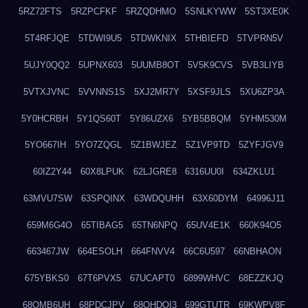
5RZ72FTS
5RZPCFKF
5RZQDHMO
5SNLKYWW
5ST3XE0K
5T4RFJQE
5TDWI9U5
5TDWKNIX
5THBIEFD
5TVPRN5V
5UJY0QQ2
5UPNX603
5UUMB8OT
5V5K9CVS
5VB3LIYB
5VTXJVNC
5VVNNS1S
5XJ2MR7Y
5XSF9JLS
5XU6ZP3A
5Y0HCRBH
5Y1QS60T
5Y86UZX6
5YB5BBQM
5YHM530M
5YO667IH
5YO7ZQGL
5Z1BWJEZ
5Z1VP9TD
5ZYFJGV9
60IZ2Y44
60X8LPUK
62LJGRE8
6316UU0I
634ZKLU1
63MVU7SW
63SPQINX
63WDQUHH
63X60DYM
64996J11
659M6G4O
65TIBAG5
65TN6NPQ
65UV4E1K
660K94O5
663467JW
664ESOLH
664FNVV4
66C6U597
66NBHAON
675YBKS0
67T6PVX5
67UCAPT0
6899WHVC
68EZZKJQ
68OMB6UH
68PDCJPV
68QHDOI3
699GTUTR
69KWPV8F