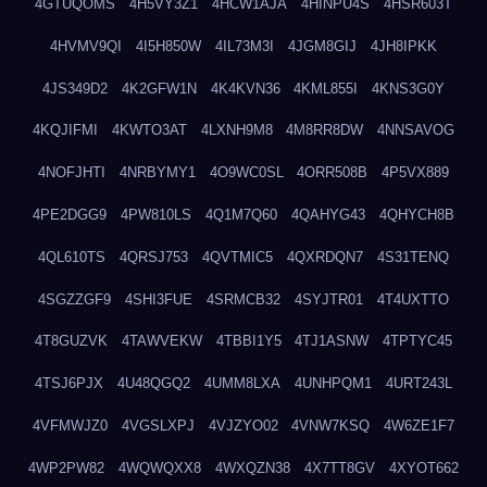
4GTUQOMS
4H5VY3Z1
4HCW1AJA
4HINPU4S
4HSR603T
4HVMV9QI
4I5H850W
4IL73M3I
4JGM8GIJ
4JH8IPKK
4JS349D2
4K2GFW1N
4K4KVN36
4KML855I
4KNS3G0Y
4KQJIFMI
4KWTO3AT
4LXNH9M8
4M8RR8DW
4NNSAVOG
4NOFJHTI
4NRBYMY1
4O9WC0SL
4ORR508B
4P5VX889
4PE2DGG9
4PW810LS
4Q1M7Q60
4QAHYG43
4QHYCH8B
4QL610TS
4QRSJ753
4QVTMIC5
4QXRDQN7
4S31TENQ
4SGZZGF9
4SHI3FUE
4SRMCB32
4SYJTR01
4T4UXTTO
4T8GUZVK
4TAWVEKW
4TBBI1Y5
4TJ1ASNW
4TPTYC45
4TSJ6PJX
4U48QGQ2
4UMM8LXA
4UNHPQM1
4URT243L
4VFMWJZ0
4VGSLXPJ
4VJZYO02
4VNW7KSQ
4W6ZE1F7
4WP2PW82
4WQWQXX8
4WXQZN38
4X7TT8GV
4XYOT662