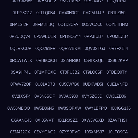
0KFC83WS
0KHXDLT8
0KO7R0BZ
0LA240G7
0LIQ91PM
0LPY3G1Z
0LTLQ0B4
0M40H0CT
0MCMJJJP
0N1LZI50
0NALSI2P
0NFM8HBQ
0O1D2CFA
0O3VCZC0
0OY5HHNM
0P2UDQV4
0P3WEUER
0PHNO5Y4
0PPJIUB7
0PUMEZB4
0QLRKCUP
0QO261FR
0QR27BKM
0QV0STGJ
0R7FXEI4
0RCWTWLK
0RH9C3CH
0S284R8O
0S4IXXQE
0S9E2KPP
0SA9HP4L
0T1MPQXC
0T8PUJB2
0T9LQ0SF
0TDEQ0TY
0TWV72OF
0U01AD7B
0U56W7B0
0UDKWD5I
0UELVNFD
0V2IXSF4
0V3N6SQF
0VJAC930
0VY5ZG3D
0W3LZD86
0W58MBQO
0W5D86N5
0W8SOPXW
0WY1BFPQ
0X4GG1J6
0XAANC43
0XI05VVT
0XLR0SZZ
0XW3VGXD
0ZAVTHSI
0ZM4J2CX
0ZVYGAG2
0ZXS0PVO
105XMS37
10LFO9CA