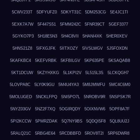
5CWV233T
5DFYUFZ0
5DKYT31C
5DM253CG
5E4JC1TI
5EXK7A7W
5F447S51
5FMM242C
5FNR39CT
5GEF3377
5GYKO7P3
5H18E5N3
5H4C8VII
5HANI4XK
5HER0XEV
5HNS21Z8
5IFXGJFK
5IITXOZY
5IVSLWGV
5J5FOXDN
5KAFKBC4
5KEFVRBK
5KFBILGV
5KP635PE
5KSAQAB8
5KT1DCUW
5KZYHXKG
5L1KPI2V
5L515L3S
5LCKQGH7
5LOVPA8C
5LY0K9GU
5M4U4YA3
5M8JMWFU
5MC4C6M0
5MOLUGED
5NCKLFPQ
5NI5PO7L
5NROBV9R
5NSPSK7R
5NYZ03GV
5NZ2F7XQ
5OGIRQDY
5OIXNVW6
5OPF8A7F
5PI2KCCW
5PMRZDAK
5Q7NY9BS
5QDQI5F8
5QL8UU2J
5RALQ21C
5RBG4E64
5RCDBBFD
5ROV8T2I
5RP6DWR8