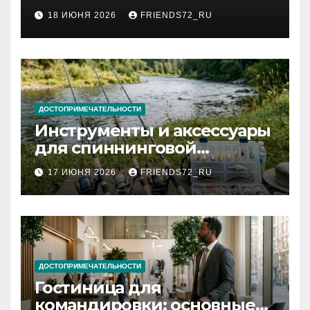
2026 году: сроки от 3 дней
18 ИЮНЯ 2026
FRIENDS72_RU
и список необходимых
документов
ДОСТОПРИМЕЧАТЕЛЬНОСТИ
Инструменты и аксессуары
для спиннинговой
рыбалки: назначение и
17 ИЮНЯ 2026
FRIENDS72_RU
типы
ДОСТОПРИМЕЧАТЕЛЬНОСТИ
Гостиница для
командировки: основные