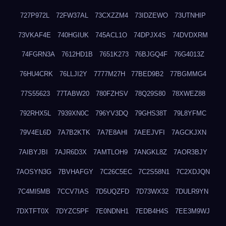
727P972L
72FW37AL
73CXZZM4
73IDZEWO
73UTNHIP
73VKAF4E
740HGIUK
745ACL1O
74DPJX4S
74DVDXRM
74FGRN3A
7612HD1B
7651K273
76BJGQ4F
76G4013Z
76HU4CRK
76LLJI2Y
7777M27H
77BED9B2
77BGMMG4
77S55623
77TABW20
780FZHSV
78Q29S80
78XWEZ88
792RHX5L
7939XN0C
796YV3DQ
79GHS38T
79L8YFMC
79V4EL6D
7A7B2KTK
7A7E8AHI
7AEEJVFI
7AGCKJXN
7AIBYJBI
7AJR6D3X
7AMTLOH9
7ANGKL8Z
7AOR3BJY
7AOSYN3G
7BVHAFGY
7C26C5EC
7C2S58N1
7C2XDJQN
7C4MI5MB
7CCV7IAS
7D5UQZFD
7D73WX32
7DULR9YN
7DXTFT0X
7DYZC5PF
7E0NDNH1
7EDB4H4S
7EE3M9WJ