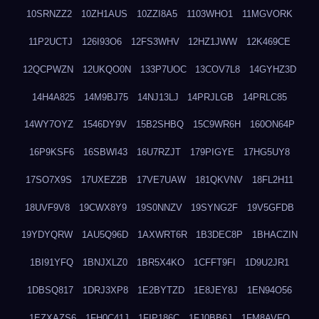
10SRNZZ2
10ZH1AUS
10ZZI8A5
1103WHO1
11MGVORK
11P2UCTJ
126I93O6
12FS3WHV
12HZ1JWW
12K469CE
12QCPWZN
12UKQO0N
133P7UOC
13COV7L8
14GYHZ3D
14H4A825
14M9BJ75
14NJ13LJ
14PRJLGB
14PRLC85
14WY7OYZ
1546DY9V
15B2SHBQ
15C9WR6H
160ON64P
16P9KSF6
16SBWI43
16U7RZJT
179PIGYE
17HG5UY8
17SO7X9S
17UXEZ2B
17VE7UAW
181QKVNV
18FL2H11
18UVF9V8
19CWX8Y9
19S0NNZV
19SYNG2F
19V5GFDB
19YDYQRW
1AU5Q96D
1AXWRT6R
1B3DEC8P
1BHACZIN
1BI91YFQ
1BNJXLZ0
1BR5X4KO
1CFFT9FI
1D9U2JR1
1DBSQ817
1DRJ3XP8
1E2BYTZD
1E8JEY8J
1EN94O56
1EZXAZS6
1FH0C41J
1FIP186C
1FJ0BB6J
1FM8AVFQ