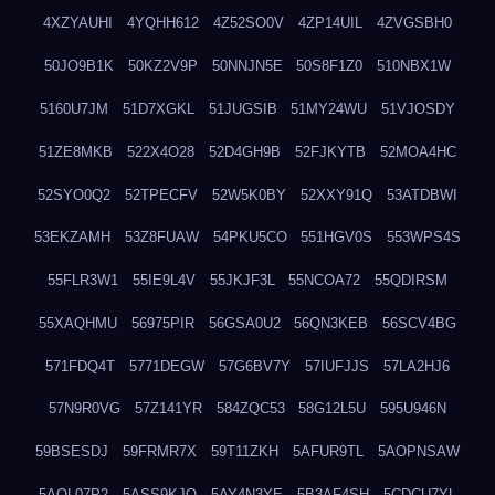
4XZYAUHI
4YQHH612
4Z52SO0V
4ZP14UIL
4ZVGSBH0
50JO9B1K
50KZ2V9P
50NNJN5E
50S8F1Z0
510NBX1W
5160U7JM
51D7XGKL
51JUGSIB
51MY24WU
51VJOSDY
51ZE8MKB
522X4O28
52D4GH9B
52FJKYTB
52MOA4HC
52SYO0Q2
52TPECFV
52W5K0BY
52XXY91Q
53ATDBWI
53EKZAMH
53Z8FUAW
54PKU5CO
551HGV0S
553WPS4S
55FLR3W1
55IE9L4V
55JKJF3L
55NCOA72
55QDIRSM
55XAQHMU
56975PIR
56GSA0U2
56QN3KEB
56SCV4BG
571FDQ4T
5771DEGW
57G6BV7Y
57IUFJJS
57LA2HJ6
57N9R0VG
57Z141YR
584ZQC53
58G12L5U
595U946N
59BSESDJ
59FRMR7X
59T11ZKH
5AFUR9TL
5AOPNSAW
5AQL07P2
5ASS9KJO
5AY4N3YE
5B3AF4SH
5CDCU7YL