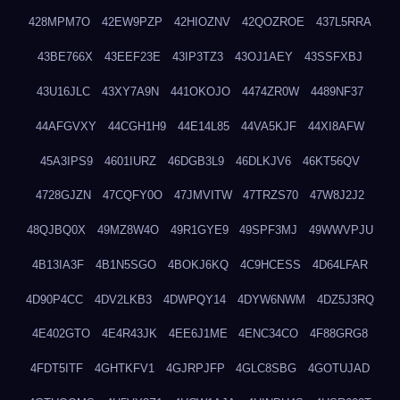
428MPM7O
42EW9PZP
42HIOZNV
42QOZROE
437L5RRA
43BE766X
43EEF23E
43IP3TZ3
43OJ1AEY
43SSFXBJ
43U16JLC
43XY7A9N
441OKOJO
4474ZR0W
4489NF37
44AFGVXY
44CGH1H9
44E14L85
44VA5KJF
44XI8AFW
45A3IPS9
4601IURZ
46DGB3L9
46DLKJV6
46KT56QV
4728GJZN
47CQFY0O
47JMVITW
47TRZS70
47W8J2J2
48QJBQ0X
49MZ8W4O
49R1GYE9
49SPF3MJ
49WWVPJU
4B13IA3F
4B1N5SGO
4BOKJ6KQ
4C9HCESS
4D64LFAR
4D90P4CC
4DV2LKB3
4DWPQY14
4DYW6NWM
4DZ5J3RQ
4E402GTO
4E4R43JK
4EE6J1ME
4ENC34CO
4F88GRG8
4FDT5ITF
4GHTKFV1
4GJRPJFP
4GLC8SBG
4GOTUJAD