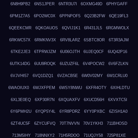
6N8H9PB2
6NS1JPER
6NTR3U7I
6OXMG49D
6PHYGAFF
6PM1Z7A5
6PO2WC0X
6PPNPOF5
6Q23B2FW
6QE19FL3
6QEEKCMR
6QKOAUOS
6QVIJ1K1
6R431JL5
6RGMWOLX
6RKWC57X
6RMKNV3X
6RV8LARZ
6SBTC8OR
6T3R3AJM
6TKE2JE3
6TPRWJZM
6U06OJTH
6UJEQ0CF
6UQ42P16
6UTK14DG
6UU9ROQK
6UZUZF6L
6V4POCW2
6V6FZLKN
6VJVHI57
6VQ1DZQ1
6VZACB5E
6W0V02MY
6W1CRLU0
6WAOIUX0
6WJXFPEM
6WSY8NWU
6XFR4OTY
6XIHLDTU
6XL3E0EQ
6XP30R7N
6XQUAXFV
6XUCD56H
6XVXTC5I
6Y6PMH2U
6YQP5Y4L
6YR8PDRZ
6YY0PXBC
6ZISH1A0
6ZT4UC5F
6ZYCUFVQ
70T7NVVN
70V1YKH3
711BHOSD
713M5IHY
718NNXY2
71H5RDOO
71UQJY58
725P81XE