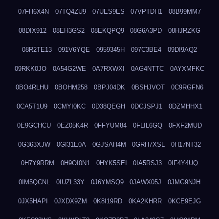
07FH6X4N
07TQ4ZU9
07UES9ES
07VPTDH1
08B99MM7
08DIX912
08EH3GS2
08EKQPQ9
08G6A3PD
08HJRZKG
08R2TE13
091V6YQE
0959345H
097C3BE4
09DI9AQ2
09RKK0JO
0A54G2WE
0A7RXWXI
0AG4NTTC
0AYXMFKC
0BO4RLHU
0BOHM258
0BPJ04DK
0BSHJVOT
0C9RGFN6
0CA5T1U9
0CMYI0KC
0D38QEGH
0DCJSPJ1
0DZMHHX1
0E9GCHCU
0EZ05K4R
0FFYUM84
0FLIL6GQ
0FXF2MUD
0G363XJW
0GI31E0A
0GJSAH4M
0GRH7XSL
0H17NT32
0H7Y9RRM
0H9OI0N1
0HYK5SEI
0IA5RSJ3
0IF4Y4UQ
0IM5QCNL
0IUZL33Y
0J6YMSQ9
0JAWX05J
0JMG9NJH
0JX5HAPI
0JXDX9ZM
0K8I19RD
0KA2KHRR
0KCE9EJG