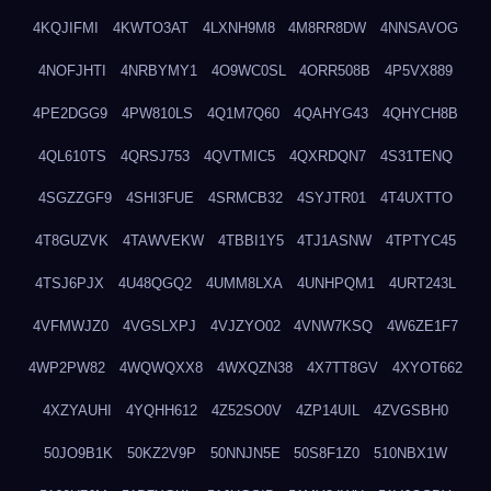
4KQJIFMI
4KWTO3AT
4LXNH9M8
4M8RR8DW
4NNSAVOG
4NOFJHTI
4NRBYMY1
4O9WC0SL
4ORR508B
4P5VX889
4PE2DGG9
4PW810LS
4Q1M7Q60
4QAHYG43
4QHYCH8B
4QL610TS
4QRSJ753
4QVTMIC5
4QXRDQN7
4S31TENQ
4SGZZGF9
4SHI3FUE
4SRMCB32
4SYJTR01
4T4UXTTO
4T8GUZVK
4TAWVEKW
4TBBI1Y5
4TJ1ASNW
4TPTYC45
4TSJ6PJX
4U48QGQ2
4UMM8LXA
4UNHPQM1
4URT243L
4VFMWJZ0
4VGSLXPJ
4VJZYO02
4VNW7KSQ
4W6ZE1F7
4WP2PW82
4WQWQXX8
4WXQZN38
4X7TT8GV
4XYOT662
4XZYAUHI
4YQHH612
4Z52SO0V
4ZP14UIL
4ZVGSBH0
50JO9B1K
50KZ2V9P
50NNJN5E
50S8F1Z0
510NBX1W