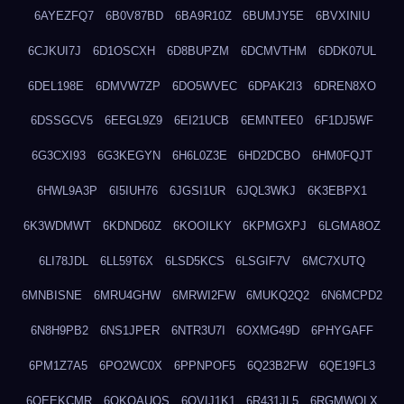
6AYEZFQ7
6B0V87BD
6BA9R10Z
6BUMJY5E
6BVXINIU
6CJKUI7J
6D1OSCXH
6D8BUPZM
6DCMVTHM
6DDK07UL
6DEL198E
6DMVW7ZP
6DO5WVEC
6DPAK2I3
6DREN8XO
6DSSGCV5
6EEGL9Z9
6EI21UCB
6EMNTEE0
6F1DJ5WF
6G3CXI93
6G3KEGYN
6H6L0Z3E
6HD2DCBO
6HM0FQJT
6HWL9A3P
6I5IUH76
6JGSI1UR
6JQL3WKJ
6K3EBPX1
6K3WDMWT
6KDND60Z
6KOOILKY
6KPMGXPJ
6LGMA8OZ
6LI78JDL
6LL59T6X
6LSD5KCS
6LSGIF7V
6MC7XUTQ
6MNBISNE
6MRU4GHW
6MRWI2FW
6MUKQ2Q2
6N6MCPD2
6N8H9PB2
6NS1JPER
6NTR3U7I
6OXMG49D
6PHYGAFF
6PM1Z7A5
6PO2WC0X
6PPNPOF5
6Q23B2FW
6QE19FL3
6QEEKCMR
6QKOAUOS
6QVIJ1K1
6R431JL5
6RGMWOLX