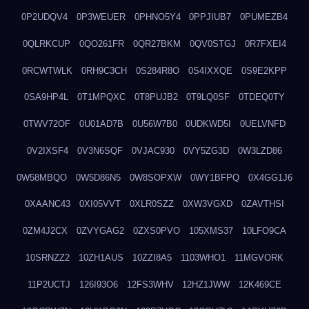
0P2UDQV4
0P3WEUER
0PHNO5Y4
0PPJIUB7
0PUMEZB4
0QLRKCUP
0QO261FR
0QR27BKM
0QV0STGJ
0R7FXEI4
0RCWTWLK
0RH9C3CH
0S284R8O
0S4IXXQE
0S9E2KPP
0SA9HP4L
0T1MPQXC
0T8PUJB2
0T9LQ0SF
0TDEQ0TY
0TWV72OF
0U01AD7B
0U56W7B0
0UDKWD5I
0UELVNFD
0V2IXSF4
0V3N6SQF
0VJAC930
0VY5ZG3D
0W3LZD86
0W58MBQO
0W5D86N5
0W8SOPXW
0WY1BFPQ
0X4GG1J6
0XAANC43
0XI05VVT
0XLR0SZZ
0XW3VGXD
0ZAVTHSI
0ZM4J2CX
0ZVYGAG2
0ZXS0PVO
105XMS37
10LFO9CA
10SRNZZ2
10ZH1AUS
10ZZI8A5
1103WHO1
11MGVORK
11P2UCTJ
126I93O6
12FS3WHV
12HZ1JWW
12K469CE