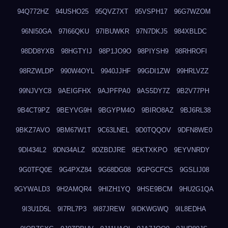
94Q772HZ
94USHO25
95QVZ7XT
95VSPH17
96G7WZOM
96NI50GA
97I66QKU
97IBUWKR
97N7DKJ5
984XBLDC
98DD8YXB
98HGTYIJ
98P1JO9O
98PIYSH9
98RHROFI
98RZWLDP
990W4OYL
9940JJHF
99GDI1ZW
99HRLVZZ
99NJVYC8
9AEIGFHX
9AJPFPA0
9AS5DY7Z
9B2V77PH
9B4CT9PZ
9BEYVG9H
9BGYPM4O
9BIRO8AZ
9BJ6RL38
9BKZ7AVO
9BM67W1T
9C63LNEL
9D0TQQOV
9DFN8WE0
9DI434L2
9DN34ALZ
9DZBDJRE
9EKTXKPO
9EYVNRDY
9G0TFQ0E
9G4PXZ84
9G68DG08
9GPGCFCS
9GSLIJ08
9GYWALD3
9H2AMQR4
9HIZH1YQ
9HSE9BCM
9HU2G1QA
9I3U1D5L
9I7RL7P3
9I87JREW
9IDKWGWQ
9IL8EDHA