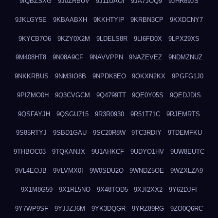
9IQBZSXG
9J0ZRBUV
9J11UAOI
9JA7JOQ9
9JHR89JS
9JKLGY5E
9KBAABXH
9KKHTYIP
9KRBN3CP
9KXDCNY7
9KYCB7O6
9KZY0X2M
9LDELS8R
9LI6FD0X
9LPX29XS
9M408HT8
9N08A9CF
9NAVVPPN
9NAZEVEZ
9NDMZNUZ
9NKKRBUS
9NM3IO8B
9NPDK8EO
9OKXN2KX
9PGFG1J0
9PIZMO0H
9Q3CVGCM
9Q4799TT
9QE0Y05S
9QEDJDIS
9QSFAYJH
9QSGU715
9R3R0930
9R51T71C
9RJEMRTS
9S85RTYJ
9SBD1GAU
9SC20R8W
9TC3RDIY
9TDEMFKU
9THBOC03
9TQKANJX
9U1AHKCF
9UDYO1HV
9UW8EUTC
9VL4EOJB
9VLVMX0I
9W0SDU2O
9WNDZ5OE
9WZXLZA9
9X1M8G59
9X1RL5NO
9X48TOD5
9XJI2XX2
9Y62DJFI
9Y7WP9SF
9YJJZJ6M
9YK3DQGR
9YRZ89RG
9ZO0Q6RC