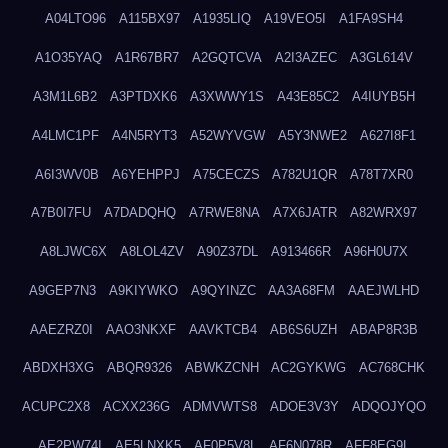
A04LTO96
A115BX97
A1935LIQ
A19VEO5I
A1FA9SH4
A1O35YAQ
A1R67BR7
A2GQTCVA
A2I3AZEC
A3GL614V
A3M1L6B2
A3PTDXK6
A3XWWY1S
A43E85C2
A4IUYB5H
A4LMC1PF
A4N5RYT3
A52WYVGW
A5Y3NWE2
A627I8F1
A6I3WV0B
A6YEHPPJ
A75CECZS
A782U1QR
A78T7XR0
A7B0I7FU
A7DADQHQ
A7RWE8NA
A7X6JATR
A82WRX97
A8LJWC6X
A8LOL4ZV
A90Z37DL
A913466R
A96H0U7X
A9GEP7N3
A9KIYWKO
A9QYINZC
AA3A68FM
AAEJWLHD
AAEZRZ0I
AAO3NKXF
AAVKTCB4
AB6S6UZH
ABAP8R3B
ABDXH3XG
ABQR9326
ABWKZCNH
AC2GYKWG
AC768CHK
ACUPC2X8
ACXX236G
ADMVWTS8
ADOE3V3Y
ADQOJYQO
AE2PW74I
AE5LNXK5
AF0P5V8L
AF6N078R
AFF8EG9L