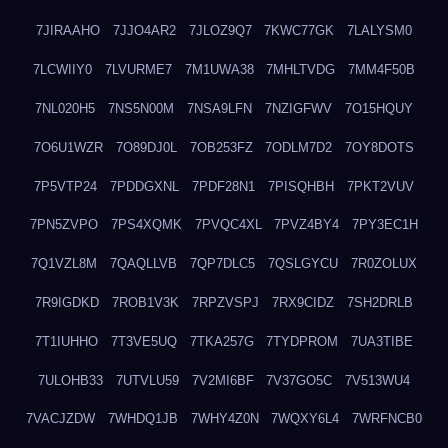
7JIRAAHO
7JJO4AR2
7JLOZ9Q7
7KWC77GK
7LALYSM0
7LCWIIY0
7LVURME7
7M1UWA38
7MHLTVDG
7MM4F50B
7NL020H5
7NS5N00M
7NSA9LFN
7NZIGFWV
7O15HQUY
7O6U1WZR
7O89DJ0L
7OB253FZ
7ODLM7D2
7OY8DOTS
7P5VTP24
7PDDGXNL
7PDF28N1
7PISQHBH
7PKT2VUV
7PN5ZVPO
7PS4XQMK
7PVQC4XL
7PVZ4BY4
7PY3EC1H
7Q1VZL8M
7QAQLLVB
7QP7DLC5
7QSLGYCU
7R0ZOLUX
7R9IGDKD
7ROB1V3K
7RPZVSPJ
7RX9CIDZ
7SH2DRLB
7T1IUHHO
7T3VE5UQ
7TKA257G
7TYDPROM
7UA3TIBE
7ULOHB33
7UTVLU59
7V2MI6BF
7V37GO5C
7V513WU4
7VACJZDW
7WHDQ1JB
7WHY4Z0N
7WQXY6L4
7WRFNCB0