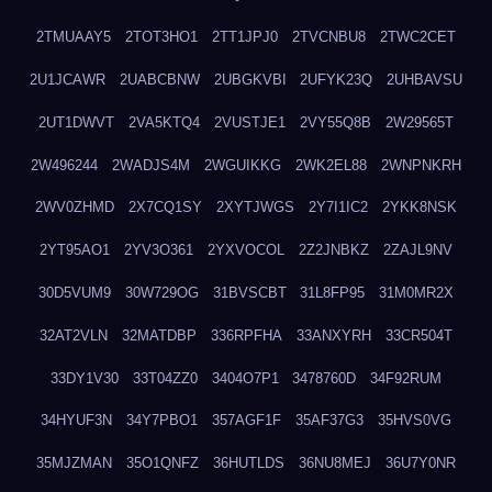
2TMUAAY5
2TOT3HO1
2TT1JPJ0
2TVCNBU8
2TWC2CET
2U1JCAWR
2UABCBNW
2UBGKVBI
2UFYK23Q
2UHBAVSU
2UT1DWVT
2VA5KTQ4
2VUSTJE1
2VY55Q8B
2W29565T
2W496244
2WADJS4M
2WGUIKKG
2WK2EL88
2WNPNKRH
2WV0ZHMD
2X7CQ1SY
2XYTJWGS
2Y7I1IC2
2YKK8NSK
2YT95AO1
2YV3O361
2YXVOCOL
2Z2JNBKZ
2ZAJL9NV
30D5VUM9
30W729OG
31BVSCBT
31L8FP95
31M0MR2X
32AT2VLN
32MATDBP
336RPFHA
33ANXYRH
33CR504T
33DY1V30
33T04ZZ0
3404O7P1
3478760D
34F92RUM
34HYUF3N
34Y7PBO1
357AGF1F
35AF37G3
35HVS0VG
35MJZMAN
35O1QNFZ
36HUTLDS
36NU8MEJ
36U7Y0NR