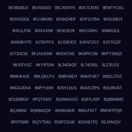
8E09QNUV
8E4S01KD
8ECXEKP8
8EK7CM3O
8EMTYC6G
8EPAS0G6
8FLU9KW0
8GN4ZHDF
8GP2U7BA
8HSUN8J4
8HV1LF0X
8I0XX43W
8IGK9S2K
8IKCGRHJ
8IN6KUU1
8IWWBYPE
8J75FPFS
8JJDB3C0
8JKNTZGY
8JO7GZIF
8JT3UC50
8K1AGK5W
8KEKFDIE
8KNPFC99
8KPYSBQS
8KXIFVGC
8KYIF5SK
8L34DAQF
8L74O55L
8LZ3S1IS
8M8UKA3C
8MLQKCFV
8N8F04EH
8NA0T4E7
8NDCJ7UZ
8NGGUDVA
8NPYUIWI
8O0YLDLN
8OASJ3P6
8OL9RU5T
8OUD8RGF
8PQTS65Y
8Q4WAGXO
8Q67LX0P
8Q89HRM2
8QJ48I60
8QM6M2QF
8RH6U9AR
8RKLFN77
8RKWTPQR
8RYF58IR
8S2Y754U
8S6FCGLW
8SGHCITQ
8SJXN2QY