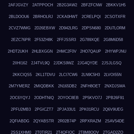
2AFJGVZY
2ATPPOCH
2B2G3AW2
2BFZFCNW
2BKKV1H5
2BLDOOU6
2BRHOLRJ
2CKA0HWT
2CRELPQI
2CSOTXFR
2CVZ7WMG
2D26EBXW
2D942LRG
2DPSN680
2DU7LORM
2EZC76PR
2F53ZH8K
2FFJSSR3
2G789XQE
2G8M6D58
2HDT2UKH
2HLBXGGN
2HMC2F0V
2HO7QAUP
2HYWPJNU
2IIHI162
2J4TVL9Q
2JDKS9WZ
2JG4QYDE
2JSJLGSQ
2KKCIQS5
2KL1TDVU
2LCI7CW6
2LN9C5H3
2LVOI55N
2M7YMERZ
2MIQDBKK
2N165DB2
2NFH8OET
2NXDJSMA
2OC6YQYJ
2ODHTNIQ
2OYOC8EB
2P5KVO7J
2PB26F91
2PFU2MB3
2PGICZT7
2PJA33U1
2PK01RCU
2Q6V9UEG
2QFIABDG
2QYABSTR
2R02B74P
2RPXRAZM
2SAV54DE
2SS1XHM0
2T0TIR21
2T4QFIOC
2T8M8OOV
2TGAD2ZO