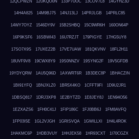
12QCPWZN
12UKQO0N
133P7UOC
13COV7L8
14GYHZ3D
14H4A825
14M9BJ75
14NJ13LJ
14PRJLGB
14PRLC85
14WY7OYZ
1546DY9V
15B2SHBQ
15C9WR6H
160ON64P
16P9KSF6
16SBWI43
16U7RZJT
179PIGYE
17HG5UY8
17SO7X9S
17UXEZ2B
17VE7UAW
181QKVNV
18FL2H11
18UVF9V8
19CWX8Y9
19S0NNZV
19SYNG2F
19V5GFDB
19YDYQRW
1AU5Q96D
1AXWRT6R
1B3DEC8P
1BHACZIN
1BI91YFQ
1BNJXLZ0
1BR5X4KO
1CFFT9FI
1D9U2JR1
1DBSQ817
1DRJ3XP8
1E2BYTZD
1E8JEY8J
1EN94O56
1EZXAZS6
1FH0C41J
1FIP186C
1FJ0BB6J
1FM8AVFQ
1FP03I5E
1GL2VJGH
1GRISVQA
1GWILLXI
1H4L4ROK
1HAKMC6P
1HDB3VUY
1HHJEK58
1HR93CXT
1I70CGZX