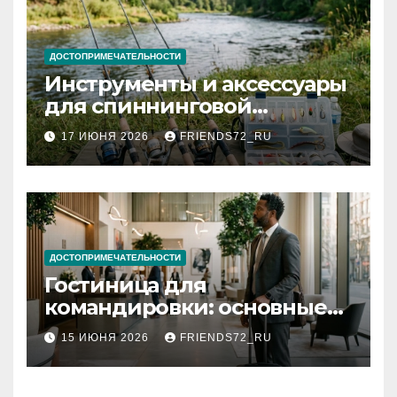
ДОСТОПРИМЕЧАТЕЛЬНОСТИ
Инструменты и аксессуары
для спиннинговой
рыбалки: назначение и
17 ИЮНЯ 2026
FRIENDS72_RU
типы
ДОСТОПРИМЕЧАТЕЛЬНОСТИ
Гостиница для
командировки: основные
критерии выбора
15 ИЮНЯ 2026
FRIENDS72_RU