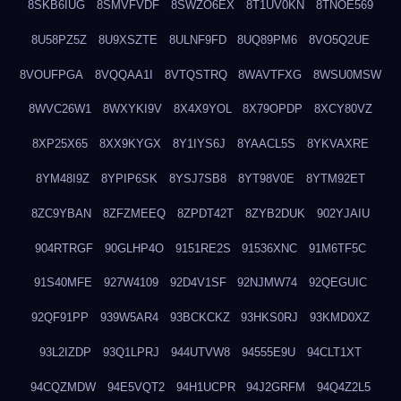
8SKB6IUG
8SMVFVDF
8SWZO6EX
8T1UV0KN
8TNOE569
8U58PZ5Z
8U9XSZTE
8ULNF9FD
8UQ89PM6
8VO5Q2UE
8VOUFPGA
8VQQAA1I
8VTQSTRQ
8WAVTFXG
8WSU0MSW
8WVC26W1
8WXYKI9V
8X4X9YOL
8X79OPDP
8XCY80VZ
8XP25X65
8XX9KYGX
8Y1IYS6J
8YAACL5S
8YKVAXRE
8YM48I9Z
8YPIP6SK
8YSJ7SB8
8YT98V0E
8YTM92ET
8ZC9YBAN
8ZFZMEEQ
8ZPDT42T
8ZYB2DUK
902YJAIU
904RTRGF
90GLHP4O
9151RE2S
91536XNC
91M6TF5C
91S40MFE
927W4109
92D4V1SF
92NJMW74
92QEGUIC
92QF91PP
939W5AR4
93BCKCKZ
93HKS0RJ
93KMD0XZ
93L2IZDP
93Q1LPRJ
944UTVW8
94555E9U
94CLT1XT
94CQZMDW
94E5VQT2
94H1UCPR
94J2GRFM
94Q4Z2L5