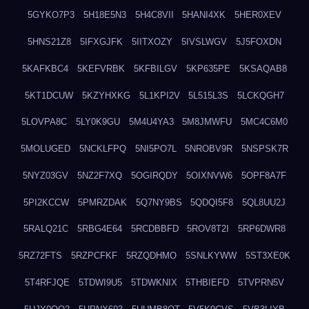
5GYKO7P3
5H18E5N3
5H4C8VII
5HANI4XK
5HER0XEV
5HNS21Z8
5IFXGJFK
5IITXOZY
5IVSLWGV
5J5FOXDN
5KAFKBC4
5KEFVRBK
5KFBILGV
5KP635PE
5KSAQAB8
5KT1DCUW
5KZYHXKG
5L1KPI2V
5L515L3S
5LCKQGH7
5LOVPA8C
5LY0K9GU
5M4U4YA3
5M8JMWFU
5MC4C6M0
5MOLUGED
5NCKLFPQ
5NI5PO7L
5NROBV9R
5NSPSK7R
5NYZ03GV
5NZ2F7XQ
5OGIRQDY
5OIXNVW6
5OPF8A7F
5PI2KCCW
5PMRZDAK
5Q7NY9BS
5QDQI5F8
5QL8UU2J
5RALQ21C
5RBG4E64
5RCDBBFD
5ROV8T2I
5RP6DWR8
5RZ72FTS
5RZPCFKF
5RZQDHMO
5SNLKYWW
5ST3XE0K
5T4RFJQE
5TDWI9U5
5TDWKNIX
5THBIEFD
5TVPRN5V