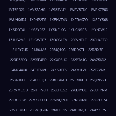
1VT6PD21
1VV8ZAHG
1W387VUY
1WFVB76Y
1WPX7P03
1WUHK6D4
1X9NP2FS
1XEHVF4N
1XFRA9ZO
1XS2YS68
1XSROT4L
1YS8YJ6Z
1YSKFL0G
1YUCNSFB
1YYN7W1J
1Z1US2M8
1ZLGWTF7
1ZOCGLFM
206VNFLF
20GH4EFO
2110Y7UD
21J9UIA6
2254Q10C
226DDKTL
22R2IX7P
22RDZ3DD
22S5F4PR
22XXR3UO
232PTAJG
24AZ56D2
24MC44U0
24TJTMVU
24XS3FEV
24YV1LVI
252T7VNK
253A0XC6
254O5EQJ
258OBXAU
25JR0XCH
25Q8956U
25RMMEOD
26HTTV6H
26L0HESZ
270L4YOL
276UFPNM
27E8J3FW
27MKG0DU
27MNQPU0
27NBD68F
27O3D674
27VYT4KU
28SMQGU6
299T1G15
2A01R6QT
2AAYZL7V