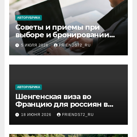
ki
АВТОРУБРИКА
Советы и приемы при
выборе и бронировании
авиабилетов
5 ИЮЛЯ 2026
FRIENDS72_RU
АВТОРУБРИКА
Шенгенская виза во
Францию для россиян в
2026 году: сроки от 3 дней
18 ИЮНЯ 2026
FRIENDS72_RU
и список необходимых
документов