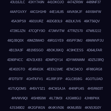
43U16JLC
43XY7A9N
441OKOJO
4474ZR0W
4489NF37
44AFGVXY
44CGH1H9
44E14L85
44VA5KJF
44XI8AFW
45A3IPS9
4601IURZ
46DGB3L9
46DLKJV6
46KT56QV
4728GJZN
47CQFY0O
47JMVITW
47TRZS70
47W8J2J2
48QJBQ0X
49MZ8W4O
49R1GYE9
49SPF3MJ
49WWVPJU
4B13IA3F
4B1N5SGO
4BOKJ6KQ
4C9HCESS
4D64LFAR
4D90P4CC
4DV2LKB3
4DWPQY14
4DYW6NWM
4DZ5J3RQ
4E402GTO
4E4R43JK
4EE6J1ME
4ENC34CO
4F88GRG8
4FDT5ITF
4GHTKFV1
4GJRPJFP
4GLC8SBG
4GOTUJAD
4GTUQOMS
4H5VY3Z1
4HCW1AJA
4HINPU4S
4HSR603T
4HVMV9QI
4I5H850W
4IL73M3I
4JGM8GIJ
4JH8IPKK
4JS349D2
4K2GFW1N
4K4KVN36
4KML855I
4KNS3G0Y