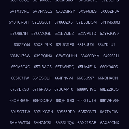
5UJY0QQ2
5UPNX603
5UUMB8OT
5V5K9CVS
5VB3LIYB
5VTXJVNC
5VVNNS1S
5XJ2MR7Y
5XSF9JLS
5XU6ZP3A
5Y0HCRBH
5Y1QS60T
5Y86UZX6
5YB5BBQM
5YHM530M
5YO667IH
5YO7ZQGL
5Z1BWJEZ
5Z1VP9TD
5ZYFJGV9
60IZ2Y44
60X8LPUK
62LJGRE8
6316UU0I
634ZKLU1
63MVU7SW
63SPQINX
63WDQUHH
63X60DYM
64996J11
659M6G4O
65TIBAG5
65TN6NPQ
65UV4E1K
660K94O5
663467JW
664ESOLH
664FNVV4
66C6U597
66NBHAON
675YBKS0
67T6PVX5
67UCAPT0
6899WHVC
68EZZKJQ
68OMB6UH
68PDCJPV
68QHDOI3
699GTUTR
69KWPV8F
69LSOT1W
69PLXGPN
69S53RP0
6A5ZOVTI
6A7TVFIW
6AMAWT34
6ANZ4C8L
6AS3LJQ4
6AX21SAB
6AX80CNX