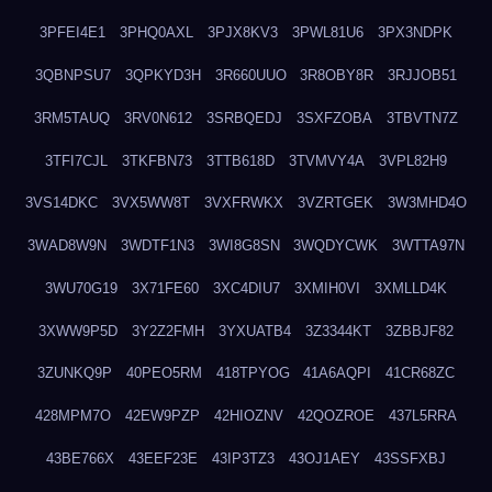
3PFEI4E1
3PHQ0AXL
3PJX8KV3
3PWL81U6
3PX3NDPK
3QBNPSU7
3QPKYD3H
3R660UUO
3R8OBY8R
3RJJOB51
3RM5TAUQ
3RV0N612
3SRBQEDJ
3SXFZOBA
3TBVTN7Z
3TFI7CJL
3TKFBN73
3TTB618D
3TVMVY4A
3VPL82H9
3VS14DKC
3VX5WW8T
3VXFRWKX
3VZRTGEK
3W3MHD4O
3WAD8W9N
3WDTF1N3
3WI8G8SN
3WQDYCWK
3WTTA97N
3WU70G19
3X71FE60
3XC4DIU7
3XMIH0VI
3XMLLD4K
3XWW9P5D
3Y2Z2FMH
3YXUATB4
3Z3344KT
3ZBBJF82
3ZUNKQ9P
40PEO5RM
418TPYOG
41A6AQPI
41CR68ZC
428MPM7O
42EW9PZP
42HIOZNV
42QOZROE
437L5RRA
43BE766X
43EEF23E
43IP3TZ3
43OJ1AEY
43SSFXBJ