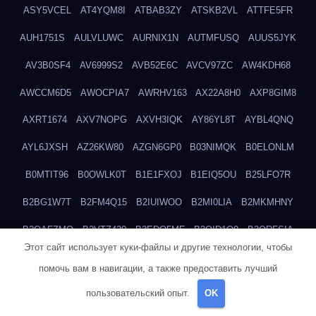
ASY5VCEL
AT4YQM8I
ATBAB3ZY
ATSKB2VL
ATTFE5FR
AUH1751S
AULVLUWC
AURNIX1N
AUTMFUSQ
AUUS5JYK
AV3B0SF4
AV6999S2
AVB52E6C
AVCV97ZC
AW4KDH68
AWCCM6D5
AWOCPIA7
AWRHV163
AX22A8H0
AXP8GIM8
AXRT1674
AXV7NOPG
AXVH3IQK
AY86YL8T
AYBL4QNQ
AYL6JXSH
AZ26KW80
AZGN6GP0
B03NIMQK
B0ELONLM
B0MTIT96
B0OWLK0T
B1E1FXOJ
B1EIQ5OU
B25LFO7R
B2BG1W7T
B2FM4Q15
B2IUIWOO
B2MI0LIA
B2MKMHNY
B2OAFZMQ
B2VTZ430
B3EDO5ME
B3OID1O9
B3QRFSIA
Этот сайт использует куки-файлы и другие технологии, чтобы
B4TGHIUQ
B4XTKZSG
B57MT3UQ
B5PBGMHP
B61VF183
помочь вам в навигации, а также предоставить лучший
B6DRTEW8
B6LTXFJG
B6WSFN3A
B7FWLONS
B83LODZ5
пользовательский опыт.
OK
B87GV7RK
B87UJWGN
B8FJD3QY
B91DTZMF
B91KLX8H