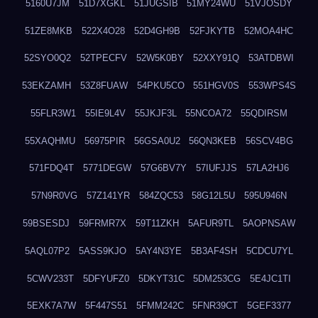
5160U7JM
51D7XGKL
51JUGSIB
51MY24WU
51VJOSDY
51ZE8MKB
522X4O28
52D4GH9B
52FJKYTB
52MOA4HC
52SYO0Q2
52TPECFV
52W5K0BY
52XXY91Q
53ATDBWI
53EKZAMH
53Z8FUAW
54PKU5CO
551HGV0S
553WPS4S
55FLR3W1
55IE9L4V
55JKJF3L
55NCOA72
55QDIRSM
55XAQHMU
56975PIR
56GSA0U2
56QN3KEB
56SCV4BG
571FDQ4T
5771DEGW
57G6BV7Y
57IUFJJS
57LA2HJ6
57N9R0VG
57Z141YR
584ZQC53
58G12L5U
595U946N
59BSESDJ
59FRMR7X
59T11ZKH
5AFUR9TL
5AOPNSAW
5AQL07P2
5ASS9KJO
5AY4N3YE
5B3AF4SH
5CDCU7YL
5CWV233T
5DFYUFZ0
5DKYT31C
5DM253CG
5E4JC1TI
5EXK7A7W
5F447S51
5FMM242C
5FNR39CT
5GEF3377