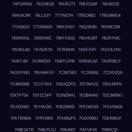
74FGRN3A
7612HD1B
7651K273
76BJGQ4F
76G4013Z
76HU4CRK
76LLJI2Y
7777M27H
77BED9B2
77BGMMG4
77S55623
77TABW20
780FZHSV
78Q29S80
78XWEZ88
792RHX5L
7939XN0C
796YV3DQ
79GHS38T
79L8YFMC
79V4EL6D
7A7B2KTK
7A7E8AHI
7AEEJVFI
7AGCKJXN
7AIBYJBI
7AJR6D3X
7AMTLOH9
7ANGKL8Z
7AOR3BJY
7AOSYN3G
7BVHAFGY
7C26C5EC
7C2S58N1
7C2XDJQN
7C4MI5MB
7CCV7IAS
7D5UQZFD
7D73WX32
7DULR9YN
7DXTFT0X
7DYZC5PF
7E0NDNH1
7EDB4H4S
7EE3M9WJ
7EUSEMEI
7EYNVZ6I
7FB2DR6D
7FE1WG6S
7FGV6NG8
7FKTW3MA
7FRYD8I9
7FX48QP3
7GDV0B8J
7GER99GF
7H8E1KTR
7H8LPLGJ
7I854907
7IAYUF4X
7IRRICQI