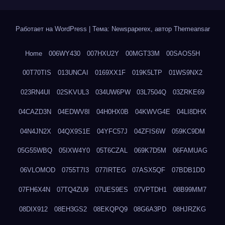
Работает на WordPress
|
Тема: Newspaperex, автор
Themeansar
Home
006WY430
007HXU2Y
00MGT33M
00SAOS5H
00T70TIS
013UNCAI
0169XX1F
019K5LTP
01WS9NX2
023RN4UI
02SKVUL3
034UW6PW
03L7504Q
03ZRKE69
04CAZD3N
04EDWV8I
04H0HX0B
04KWVG4E
04LI8DHX
04N4JN2X
04QX9S1E
04YFC57J
04ZFIS6W
059KC9DM
05G55WBQ
05IXW4Y0
05T6CZAL
069K7D5M
06FAMUAG
06VLOMOD
0755T7I3
077IRTEG
07ASX5QF
07BDB1DD
07FH6X4N
07TQ4ZU9
07UES9ES
07VPTDH1
08B99MM7
08DIX912
08EH3GS2
08EKQPQ9
08G6A3PD
08HJRZKG