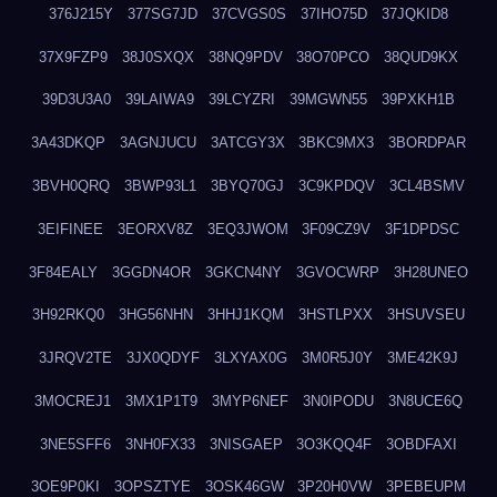
376J215Y
377SG7JD
37CVGS0S
37IHO75D
37JQKID8
37X9FZP9
38J0SXQX
38NQ9PDV
38O70PCO
38QUD9KX
39D3U3A0
39LAIWA9
39LCYZRI
39MGWN55
39PXKH1B
3A43DKQP
3AGNJUCU
3ATCGY3X
3BKC9MX3
3BORDPAR
3BVH0QRQ
3BWP93L1
3BYQ70GJ
3C9KPDQV
3CL4BSMV
3EIFINEE
3EORXV8Z
3EQ3JWOM
3F09CZ9V
3F1DPDSC
3F84EALY
3GGDN4OR
3GKCN4NY
3GVOCWRP
3H28UNEO
3H92RKQ0
3HG56NHN
3HHJ1KQM
3HSTLPXX
3HSUVSEU
3JRQV2TE
3JX0QDYF
3LXYAX0G
3M0R5J0Y
3ME42K9J
3MOCREJ1
3MX1P1T9
3MYP6NEF
3N0IPODU
3N8UCE6Q
3NE5SFF6
3NH0FX33
3NISGAEP
3O3KQQ4F
3OBDFAXI
3OE9P0KI
3OPSZTYE
3OSK46GW
3P20H0VW
3PEBEUPM