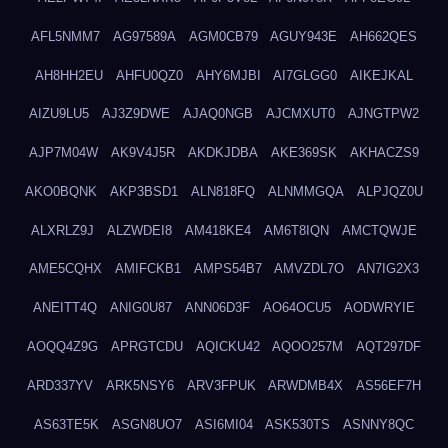
AFL5NMM7
AG97589A
AGM0CB79
AGUY943E
AH662QES
AH8HH2EU
AHFU0QZ0
AHY6MJBI
AI7GLGG0
AIKEJKAL
AIZU9LU5
AJ3Z9DWE
AJAQ0NGB
AJCMXUT0
AJNGTPW2
AJP7M04W
AK9V4J5R
AKDKJDBA
AKE369SK
AKHACZS9
AKO0BQNK
AKP3BSD1
ALN818FQ
ALNMMGQA
ALPJQZ0U
ALXRLZ9J
ALZWDEI8
AM418KE4
AM6T8IQN
AMCTQWJE
AME5CQHX
AMIFCKB1
AMPS54B7
AMVZDL7O
AN7IG2X3
ANEITT4Q
ANIG0U87
ANN06D3F
AO64OCU5
AODWRYIE
AOQQ4Z9G
APRGTCDU
AQICKU42
AQOO257M
AQT297DF
ARD337YV
ARK5NSY6
ARV3FPUK
ARWDMB4X
AS56EF7H
AS63TE5K
ASGN8UO7
ASI6MI04
ASK530TS
ASNNY8QC