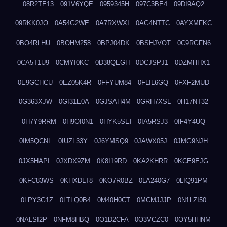
08R2TE13
091V6YQE
0959345H
097C3BE4
09DI9AQ2
09RKK0JO
0A54G2WE
0A7RXWXI
0AG4NTTC
0AYXMFKC
0BO4RLHU
0BOHM258
0BPJ04DK
0BSHJVOT
0C9RGFN6
0CA5T1U9
0CMYI0KC
0D38QEGH
0DCJSPJ1
0DZMHHX1
0E9GCHCU
0EZ05K4R
0FFYUM84
0FLIL6GQ
0FXF2MUD
0G363XJW
0GI31E0A
0GJSAH4M
0GRH7XSL
0H17NT32
0H7Y9RRM
0H9OI0N1
0HYK5SEI
0IA5RSJ3
0IF4Y4UQ
0IM5QCNL
0IUZL33Y
0J6YMSQ9
0JAWX05J
0JMG9NJH
0JX5HAPI
0JXDX9ZM
0K8I19RD
0KA2KHRR
0KCE9EJG
0KFC83WS
0KHXDLT8
0KO7R0BZ
0LA240G7
0LIQ91PM
0LPY3G1Z
0LTLQ0B4
0M40H0CT
0MCMJJJP
0N1LZI50
0NALSI2P
0NFM8HBQ
0O1D2CFA
0O3VCZC0
0OY5HHNM