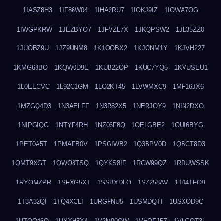
1IASZ8H3
1IF86W04
1IHA2RU7
1IOKJ9IZ
1IOWA7OG
1IWGPKRW
1JEZBYO7
1JFVZL7X
1JKQPSW2
1JL35ZZ0
1JUOBZ9U
1JZ9UNM8
1K1OOBX2
1KJONM1Y
1KJVH227
1KMG68BO
1KQW0D9E
1KUB22OP
1KUC7YQ5
1KVUSEU1
1L0EECVC
1L92C1GM
1LO2KT45
1LVWMXC9
1MF16JX6
1MZGQ4D3
1N3AELFF
1N3R82X5
1NERJOY9
1NIN2DXO
1NIPGIQG
1NTYF4RH
1NZ06F8Q
1OELGBE2
1OUI6BYG
1PET0A5T
1PMAFB0V
1PSGIWB2
1Q3BPV0D
1QBCT8D3
1QMT9XGT
1QWO8TSQ
1QYKS8IF
1RCW99QZ
1RDUWSSK
1RYOMZPR
1SFXG5XT
1SSBXDLO
1SZ258AV
1T04TFO9
1T3A32QI
1TQ4XCLI
1URGFNU5
1USMDQTI
1USXOD9C
1UTQO46Q
1UXXH5X4
1V2M00OW
1VHOFJ5Z
1VLGOT3L