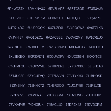
6RKWC57X
6RMKNV3X
6RV8LARZ
6SBTC8OR
6T3R3AJM
6TKE2JE3
6TPRWJZM
6U06OJTH
6UJEQ0CF
6UQ42P16
6UTK14DG
6UU9ROQK
6UZUZF6L
6V4POCW2
6V6FZLKN
6VJVHI57
6VQ1DZQ1
6VZACB5E
6W0V02MY
6W1CRLU0
6WAOIUX0
6WJXFPEM
6WSY8NWU
6XFR4OTY
6XIHLDTU
6XL3E0EQ
6XP30R7N
6XQUAXFV
6XUCD56H
6XVXTC5I
6Y6PMH2U
6YQP5Y4L
6YR8PDRZ
6YY0PXBC
6ZISH1A0
6ZT4UC5F
6ZYCUFVQ
70T7NVVN
70V1YKH3
711BHOSD
713M5IHY
718NNXY2
71H5RDOO
71UQJY58
725P81XE
727P972L
72FW37AL
73CXZZM4
73IDZEWO
73UTNHIP
73VKAF4E
740HGIUK
745ACL1O
74DPJX4S
74DVDXRM