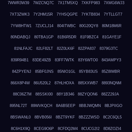
7WWR3W39
7WZCNQ7C
7X1TM5XQ
7XKFP983
7XMG6WJ3
7XT3ZWK3
7Y2HM15R
7YHSQGPE
7YKTB834
7YTLLGT7
7YW8HTW1
7ZUCLJ14
804ITWBC
80G20QY8
80M18M6R
80NDABQJ
80TBA1GP
81B6R5DR
81F9BZC4
81GAYE1F
81NLFAJC
82LF82LT
82Z0LK6F
82ZPA837
8379G3TC
839R94B1
83DE49ZB
83FF7WTK
83Y6WTO0
843AMPY3
84ZPYENJ
85BF0JNS
85NIO1GL
85YB83US
85Z8IMBR
866X8P4W
86U520L2
87HLHOXA
885XXWB7
8893NQNM
88C06Z7M
88SSKI00
88Y1B346
88ZYQON6
88ZZ29JA
895NL72T
89WVKQCH
8A6B5EEP
8BBJWQMN
8BJPIIGO
8BSWANL0
8BVB056I
8BZT9YKF
8BZZZWSD
8C2C6QL5
8C6H1X9Q
8CEG9O6P
8CFDQ2M4
8CUCG2I2
8D8ZOZI4