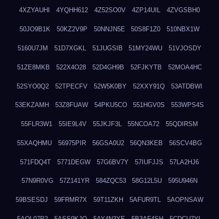
4XZYAUHI
4YQHH612
4Z52SO0V
4ZP14UIL
4ZVGSBH0
50JO9B1K
50KZ2V9P
50NNJN5E
50S8F1Z0
510NBX1W
5160U7JM
51D7XGKL
51JUGSIB
51MY24WU
51VJOSDY
51ZE8MKB
522X4O28
52D4GH9B
52FJKYTB
52MOA4HC
52SYO0Q2
52TPECFV
52W5K0BY
52XXY91Q
53ATDBWI
53EKZAMH
53Z8FUAW
54PKU5CO
551HGV0S
553WPS4S
55FLR3W1
55IE9L4V
55JKJF3L
55NCOA72
55QDIRSM
55XAQHMU
56975PIR
56GSA0U2
56QN3KEB
56SCV4BG
571FDQ4T
5771DEGW
57G6BV7Y
57IUFJJS
57LA2HJ6
57N9R0VG
57Z141YR
584ZQC53
58G12L5U
595U946N
59BSESDJ
59FRMR7X
59T11ZKH
5AFUR9TL
5AOPNSAW
5AQL07P2
5ASS9KJO
5AY4N3YE
5B3AF4SH
5CDCU7YL