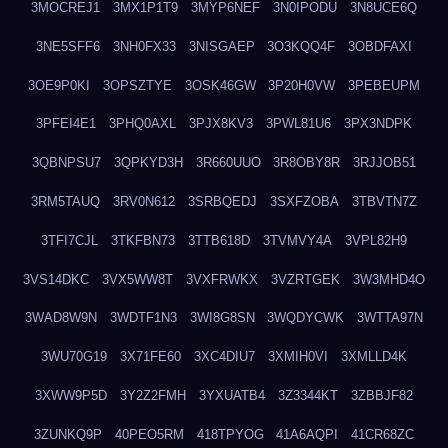
3MOCREJ1
3MX1P1T9
3MYP6NEF
3N0IPODU
3N8UCE6Q
3NE5SFF6
3NH0FX33
3NISGAEP
3O3KQQ4F
3OBDFAXI
3OE9P0KI
3OPSZTYE
3OSK46GW
3P20H0VW
3PEBEUPM
3PFEI4E1
3PHQ0AXL
3PJX8KV3
3PWL81U6
3PX3NDPK
3QBNPSU7
3QPKYD3H
3R660UUO
3R8OBY8R
3RJJOB51
3RM5TAUQ
3RV0N612
3SRBQEDJ
3SXFZOBA
3TBVTN7Z
3TFI7CJL
3TKFBN73
3TTB618D
3TVMVY4A
3VPL82H9
3VS14DKC
3VX5WW8T
3VXFRWKX
3VZRTGEK
3W3MHD4O
3WAD8W9N
3WDTF1N3
3WI8G8SN
3WQDYCWK
3WTTA97N
3WU70G19
3X71FE60
3XC4DIU7
3XMIH0VI
3XMLLD4K
3XWW9P5D
3Y2Z2FMH
3YXUATB4
3Z3344KT
3ZBBJF82
3ZUNKQ9P
40PEO5RM
418TPYOG
41A6AQPI
41CR68ZC