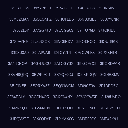
34HYUF3N
34Y7PBO1
357AGF1F
35AF37G3
35HVS0VG
35MJZMAN
35O1QNFZ
36HUTLDS
36NU8MEJ
36U7Y0NR
376J215Y
377SG7JD
37CVGS0S
37IHO75D
37JQKID8
37X9FZP9
38J0SXQX
38NQ9PDV
38O70PCO
38QUD9KX
39D3U3A0
39LAIWA9
39LCYZRI
39MGWN55
39PXKH1B
3A43DKQP
3AGNJUCU
3ATCGY3X
3BKC9MX3
3BORDPAR
3BVH0QRQ
3BWP93L1
3BYQ70GJ
3C9KPDQV
3CL4BSMV
3EIFINEE
3EORXV8Z
3EQ3JWOM
3F09CZ9V
3F1DPDSC
3F84EALY
3GGDN4OR
3GKCN4NY
3GVOCWRP
3H28UNEO
3H92RKQ0
3HG56NHN
3HHJ1KQM
3HSTLPXX
3HSUVSEU
3JRQV2TE
3JX0QDYF
3LXYAX0G
3M0R5J0Y
3ME42K9J