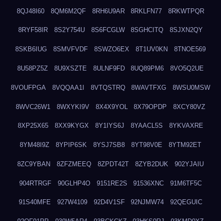
8QJ48I60
8QM6M2QF
8RH6U9AR
8RKLFN77
8RKWTPQR
8RYF58IR
8S2Y754U
8S6FCGLW
8SGHCITQ
8SJXN2QY
8SKB6IUG
8SMVFVDF
8SWZO6EX
8T1UV0KN
8TNOE569
8U58PZ5Z
8U9XSZTE
8ULNF9FD
8UQ89PM6
8VO5Q2UE
8VOUFPGA
8VQQAA1I
8VTQSTRQ
8WAVTFXG
8WSU0MSW
8WVC26W1
8WXYKI9V
8X4X9YOL
8X79OPDP
8XCY80VZ
8XP25X65
8XX9KYGX
8Y1IYS6J
8YAACL5S
8YKVAXRE
8YM48I9Z
8YPIP6SK
8YSJ7SB8
8YT98V0E
8YTM92ET
8ZC9YBAN
8ZFZMEEQ
8ZPDT42T
8ZYB2DUK
902YJAIU
904RTRGF
90GLHP4O
9151RE2S
91536XNC
91M6TF5C
91S40MFE
927W4109
92D4V1SF
92NJMW74
92QEGUIC