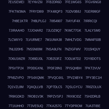
7EUSEMEI
7EYNVZ6I
7FB2DR6D
7FE1WG6S
7FGV6NG8
7FKTW3MA
7FRYD8I9
7FX48QP3
7GDV0B8J
7GER99GF
7H8E1KTR
7H8LPLGJ
7I854907
7IAYUF4X
7IRRICQI
7JIRAAHO
7JJO4AR2
7JLOZ9Q7
7KWC77GK
7LALYSM0
7LCWIIY0
7LVURME7
7M1UWA38
7MHLTVDG
7MM4F50B
7NL020H5
7NS5N00M
7NSA9LFN
7NZIGFWV
7O15HQUY
7O6U1WZR
7O89DJ0L
7OB253FZ
7ODLM7D2
7OY8DOTS
7P5VTP24
7PDDGXNL
7PDF28N1
7PISQHBH
7PKT2VUV
7PN5ZVPO
7PS4XQMK
7PVQC4XL
7PVZ4BY4
7PY3EC1H
7Q1VZL8M
7QAQLLVB
7QP7DLC5
7QSLGYCU
7R0ZOLUX
7R9IGDKD
7ROB1V3K
7RPZVSPJ
7RX9CIDZ
7SH2DRLB
7T1IUHHO
7T3VE5UQ
7TKA257G
7TYDPROM
7UA3TIBE