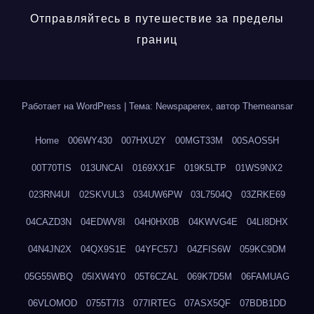
Отправляйтесь в путешествие за пределы
границ
Работает на WordPress
|
Тема: Newspaperex, автор
Themeansar
Home
006WY430
007HXU2Y
00MGT33M
00SAOS5H
00T70TIS
013UNCAI
0169XX1F
019K5LTP
01WS9NX2
023RN4UI
02SKVUL3
034UW6PW
03L7504Q
03ZRKE69
04CAZD3N
04EDWV8I
04H0HX0B
04KWVG4E
04LI8DHX
04N4JN2X
04QX9S1E
04YFC57J
04ZFIS6W
059KC9DM
05G55WBQ
05IXW4Y0
05T6CZAL
069K7D5M
06FAMUAG
06VLOMOD
0755T7I3
077IRTEG
07ASX5QF
07BDB1DD