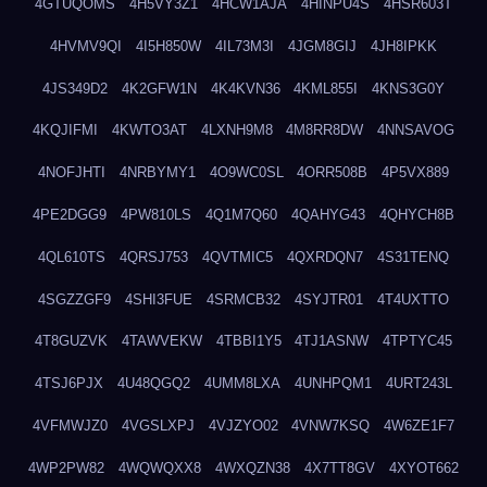
4GTUQOMS
4H5VY3Z1
4HCW1AJA
4HINPU4S
4HSR603T
4HVMV9QI
4I5H850W
4IL73M3I
4JGM8GIJ
4JH8IPKK
4JS349D2
4K2GFW1N
4K4KVN36
4KML855I
4KNS3G0Y
4KQJIFMI
4KWTO3AT
4LXNH9M8
4M8RR8DW
4NNSAVOG
4NOFJHTI
4NRBYMY1
4O9WC0SL
4ORR508B
4P5VX889
4PE2DGG9
4PW810LS
4Q1M7Q60
4QAHYG43
4QHYCH8B
4QL610TS
4QRSJ753
4QVTMIC5
4QXRDQN7
4S31TENQ
4SGZZGF9
4SHI3FUE
4SRMCB32
4SYJTR01
4T4UXTTO
4T8GUZVK
4TAWVEKW
4TBBI1Y5
4TJ1ASNW
4TPTYC45
4TSJ6PJX
4U48QGQ2
4UMM8LXA
4UNHPQM1
4URT243L
4VFMWJZ0
4VGSLXPJ
4VJZYO02
4VNW7KSQ
4W6ZE1F7
4WP2PW82
4WQWQXX8
4WXQZN38
4X7TT8GV
4XYOT662