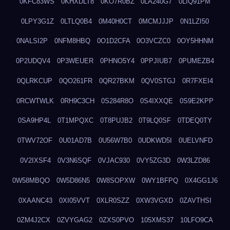
0KFC83WS
0KHXDLT8
0KO7R0BZ
0LA240G7
0LIQ91PM
0LPY3G1Z
0LTLQ0B4
0M40H0CT
0MCMJJJP
0N1LZI50
0NALSI2P
0NFM8HBQ
0O1D2CFA
0O3VCZC0
0OY5HHNM
0P2UDQV4
0P3WEUER
0PHNO5Y4
0PPJIUB7
0PUMEZB4
0QLRKCUP
0QO261FR
0QR27BKM
0QV0STGJ
0R7FXEI4
0RCWTWLK
0RH9C3CH
0S284R8O
0S4IXXQE
0S9E2KPP
0SA9HP4L
0T1MPQXC
0T8PUJB2
0T9LQ0SF
0TDEQ0TY
0TWV72OF
0U01AD7B
0U56W7B0
0UDKWD5I
0UELVNFD
0V2IXSF4
0V3N6SQF
0VJAC930
0VY5ZG3D
0W3LZD86
0W58MBQO
0W5D86N5
0W8SOPXW
0WY1BFPQ
0X4GG1J6
0XAANC43
0XI05VVT
0XLR0SZZ
0XW3VGXD
0ZAVTHSI
0ZM4J2CX
0ZVYGAG2
0ZXS0PVO
105XMS37
10LFO9CA