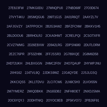
27E8J3FW
27MKG0DU
27MNQPU0
27NBD68F
27O3D674
27VYT4KU
28SMQGU6
299T1G15
2A01R6QT
2AAYZL7V
2AFJGVZY
2ATPPOCH
2B2G3AW2
2BFZFCNW
2BKKV1H5
2BLDOOU6
2BRHOLRJ
2CKA0HWT
2CRELPQI
2CSOTXFR
2CVZ7WMG
2D26EBXW
2D942LRG
2DPSN680
2DU7LORM
2EZC76PR
2F53ZH8K
2FFJSSR3
2G789XQE
2G8M6D58
2HDT2UKH
2HLBXGGN
2HMC2F0V
2HO7QAUP
2HYWPJNU
2IIHI162
2J4TVL9Q
2JDKS9WZ
2JG4QYDE
2JSJLGSQ
2KKCIQS5
2KL1TDVU
2LCI7CW6
2LN9C5H3
2LVOI55N
2M7YMERZ
2MIQDBKK
2N165DB2
2NFH8OET
2NXDJSMA
2OC6YQYJ
2ODHTNIQ
2OYOC8EB
2P5KVO7J
2PB26F91