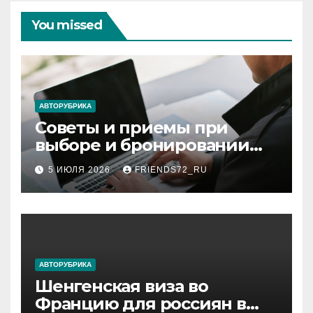
You missed
АВТОРУБРИКА
Советы и приемы при
выборе и бронировании
авиабилетов
5 ИЮЛЯ 2026
FRIENDS72_RU
АВТОРУБРИКА
Шенгенская виза во
Францию для россиян в