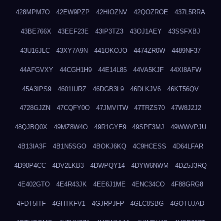
428MPM7O
42EW9PZP
42HIOZNV
42QOZROE
437L5RRA
43BE766X
43EEF23E
43IP3TZ3
43OJ1AEY
43SSFXBJ
43U16JLC
43XY7A9N
441OKOJO
4474ZR0W
4489NF37
44AFGVXY
44CGH1H9
44E14L85
44VA5KJF
44XI8AFW
45A3IPS9
4601IURZ
46DGB3L9
46DLKJV6
46KT56QV
4728GJZN
47CQFY0O
47JMVITW
47TRZS70
47W8J2J2
48QJBQ0X
49MZ8W4O
49R1GYE9
49SPF3MJ
49WWVPJU
4B13IA3F
4B1N5SGO
4BOKJ6KQ
4C9HCESS
4D64LFAR
4D90P4CC
4DV2LKB3
4DWPQY14
4DYW6NWM
4DZ5J3RQ
4E402GTO
4E4R43JK
4EE6J1ME
4ENC34CO
4F88GRG8
4FDT5ITF
4GHTKFV1
4GJRPJFP
4GLC8SBG
4GOTUJAD