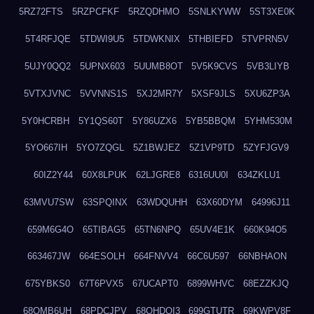
5RZ72FTS
5RZPCFKF
5RZQDHMO
5SNLKYWW
5ST3XE0K
5T4RFJQE
5TDWI9U5
5TDWKNIX
5THBIEFD
5TVPRN5V
5UJY0QQ2
5UPNX603
5UUMB8OT
5V5K9CVS
5VB3LIYB
5VTXJVNC
5VVNNS1S
5XJ2MR7Y
5XSF9JLS
5XU6ZP3A
5Y0HCRBH
5Y1QS60T
5Y86UZX6
5YB5BBQM
5YHM530M
5YO667IH
5YO7ZQGL
5Z1BWJEZ
5Z1VP9TD
5ZYFJGV9
60IZ2Y44
60X8LPUK
62LJGRE8
6316UU0I
634ZKLU1
63MVU7SW
63SPQINX
63WDQUHH
63X60DYM
64996J11
659M6G4O
65TIBAG5
65TN6NPQ
65UV4E1K
660K94O5
663467JW
664ESOLH
664FNVV4
66C6U597
66NBHAON
675YBKS0
67T6PVX5
67UCAPT0
6899WHVC
68EZZKJQ
68OMB6UH
68PDCJPV
68QHDOI3
699GTUTR
69KWPV8F