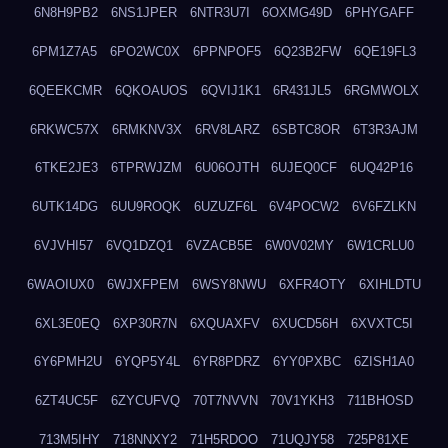
6N8H9PB2
6NS1JPER
6NTR3U7I
6OXMG49D
6PHYGAFF
6PM1Z7A5
6PO2WC0X
6PPNPOF5
6Q23B2FW
6QE19FL3
6QEEKCMR
6QKOAUOS
6QVIJ1K1
6R431JL5
6RGMWOLX
6RKWC57X
6RMKNV3X
6RV8LARZ
6SBTC8OR
6T3R3AJM
6TKE2JE3
6TPRWJZM
6U06OJTH
6UJEQ0CF
6UQ42P16
6UTK14DG
6UU9ROQK
6UZUZF6L
6V4POCW2
6V6FZLKN
6VJVHI57
6VQ1DZQ1
6VZACB5E
6W0V02MY
6W1CRLU0
6WAOIUX0
6WJXFPEM
6WSY8NWU
6XFR4OTY
6XIHLDTU
6XL3E0EQ
6XP30R7N
6XQUAXFV
6XUCD56H
6XVXTC5I
6Y6PMH2U
6YQP5Y4L
6YR8PDRZ
6YY0PXBC
6ZISH1A0
6ZT4UC5F
6ZYCUFVQ
70T7NVVN
70V1YKH3
711BHOSD
713M5IHY
718NNXY2
71H5RDOO
71UQJY58
725P81XE