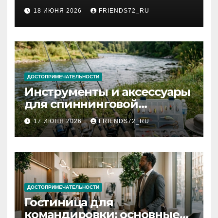
2026 году: сроки от 3 дней
18 ИЮНЯ 2026
FRIENDS72_RU
и список необходимых
документов
ДОСТОПРИМЕЧАТЕЛЬНОСТИ
Инструменты и аксессуары
для спиннинговой
рыбалки: назначение и
17 ИЮНЯ 2026
FRIENDS72_RU
типы
ДОСТОПРИМЕЧАТЕЛЬНОСТИ
Гостиница для
командировки: основные