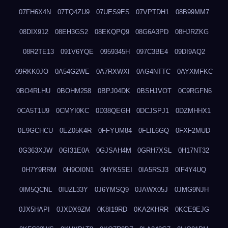
07FH6X4N
07TQ4ZU9
07UES9ES
07VPTDH1
08B99MM7
08DIX912
08EH3GS2
08EKQPQ9
08G6A3PD
08HJRZKG
08R2TE13
091V6YQE
0959345H
097C3BE4
09DI9AQ2
09RKK0JO
0A54G2WE
0A7RXWXI
0AG4NTTC
0AYXMFKC
0BO4RLHU
0BOHM258
0BPJ04DK
0BSHJVOT
0C9RGFN6
0CA5T1U9
0CMYI0KC
0D38QEGH
0DCJSPJ1
0DZMHHX1
0E9GCHCU
0EZ05K4R
0FFYUM84
0FLIL6GQ
0FXF2MUD
0G363XJW
0GI31E0A
0GJSAH4M
0GRH7XSL
0H17NT32
0H7Y9RRM
0H9OI0N1
0HYK5SEI
0IA5RSJ3
0IF4Y4UQ
0IM5QCNL
0IUZL33Y
0J6YMSQ9
0JAWX05J
0JMG9NJH
0JX5HAPI
0JXDX9ZM
0K8I19RD
0KA2KHRR
0KCE9EJG