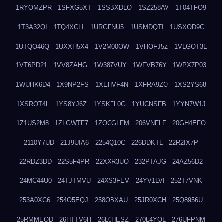
1RYOMZPR
1SFXG5XT
1SSBXDLO
1SZ258AV
1T04TFO9
1T3A32QI
1TQ4XCLI
1URGFNU5
1USMDQTI
1USXOD9C
1UTQO46Q
1UXXH5X4
1V2M00OW
1VHOFJ5Z
1VLGOT3L
1VT6PD21
1VV8ZAHG
1W387VUY
1WFVB76Y
1WPX7P03
1WUHK6D4
1X9NP2FS
1XEHVF4N
1XFRA9ZO
1XS2YS68
1XSROT4L
1YS8YJ6Z
1YSKFL0G
1YUCNSFB
1YYN7W1J
1Z1US2M8
1ZLGWTF7
1ZOCGLFM
206VNFLF
20GH4EFO
2110Y7UD
21J9UIA6
2254Q10C
226DDKTL
22R2IX7P
22RDZ3DD
22S5F4PR
22XXR3UO
232PTAJG
24AZ56D2
24MC44U0
24TJTMVU
24XS3FEV
24YV1LVI
252T7VNK
253A0XC6
254O5EQJ
258OBXAU
25JR0XCH
25Q8956U
25RMMEOD
26HTTV6H
26L0HESZ
270L4YOL
276UFPNM