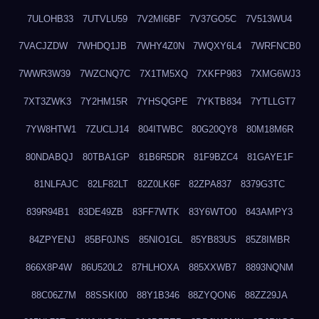
7ULOHB33
7UTVLU59
7V2MI6BF
7V37GO5C
7V513WU4
7VACJZDW
7WHDQ1JB
7WHY4Z0N
7WQXY6L4
7WRFNCB0
7WWR3W39
7WZCNQ7C
7X1TM5XQ
7XKFP983
7XMG6WJ3
7XT3ZWK3
7Y2HM15R
7YHSQGPE
7YKTB834
7YTLLGT7
7YW8HTW1
7ZUCLJ14
804ITWBC
80G20QY8
80M18M6R
80NDABQJ
80TBA1GP
81B6R5DR
81F9BZC4
81GAYE1F
81NLFAJC
82LF82LT
82Z0LK6F
82ZPA837
8379G3TC
839R94B1
83DE49ZB
83FF7WTK
83Y6WTO0
843AMPY3
84ZPYENJ
85BF0JNS
85NIO1GL
85YB83US
85Z8IMBR
866X8P4W
86U520L2
87HLHOXA
885XXWB7
8893NQNM
88C06Z7M
88SSKI00
88Y1B346
88ZYQON6
88ZZ29JA