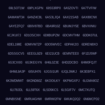
69LSOT1W
69PLXGPN
69S53RP0
6A5ZOVTI
6A7TVFIW
6AMAWT34
6ANZ4C8L
6AS3LJQ4
6AX21SAB
6AX80CNX
6AYEZFQ7
6B0V87BD
6BA9R10Z
6BUMJY5E
6BVXINIU
6CJKUI7J
6D1OSCXH
6D8BUPZM
6DCMVTHM
6DDK07UL
6DEL198E
6DMVW7ZP
6DO5WVEC
6DPAK2I3
6DREN8XO
6DSSGCV5
6EEGL9Z9
6EI21UCB
6EMNTEE0
6F1DJ5WF
6G3CXI93
6G3KEGYN
6H6L0Z3E
6HD2DCBO
6HM0FQJT
6HWL9A3P
6I5IUH76
6JGSI1UR
6JQL3WKJ
6K3EBPX1
6K3WDMWT
6KDND60Z
6KOOILKY
6KPMGXPJ
6LGMA8OZ
6LI78JDL
6LL59T6X
6LSD5KCS
6LSGIF7V
6MC7XUTQ
6MNBISNE
6MRU4GHW
6MRWI2FW
6MUKQ2Q2
6N6MCPD2