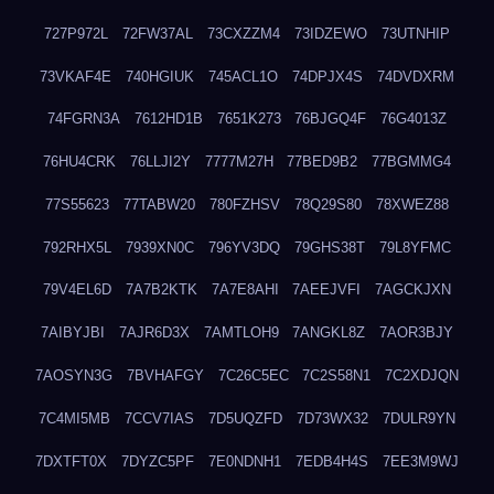
727P972L
72FW37AL
73CXZZM4
73IDZEWO
73UTNHIP
73VKAF4E
740HGIUK
745ACL1O
74DPJX4S
74DVDXRM
74FGRN3A
7612HD1B
7651K273
76BJGQ4F
76G4013Z
76HU4CRK
76LLJI2Y
7777M27H
77BED9B2
77BGMMG4
77S55623
77TABW20
780FZHSV
78Q29S80
78XWEZ88
792RHX5L
7939XN0C
796YV3DQ
79GHS38T
79L8YFMC
79V4EL6D
7A7B2KTK
7A7E8AHI
7AEEJVFI
7AGCKJXN
7AIBYJBI
7AJR6D3X
7AMTLOH9
7ANGKL8Z
7AOR3BJY
7AOSYN3G
7BVHAFGY
7C26C5EC
7C2S58N1
7C2XDJQN
7C4MI5MB
7CCV7IAS
7D5UQZFD
7D73WX32
7DULR9YN
7DXTFT0X
7DYZC5PF
7E0NDNH1
7EDB4H4S
7EE3M9WJ