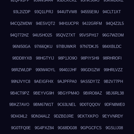
92QF91PP
939W5AR4
93BCKCKZ
93HKS0RJ
93KMD0XZ
93L2IZDP
93Q1LPRJ
944UTVW8
94555E9U
94CLT1XT
94CQZMDW
94E5VQT2
94H1UCPR
94J2GRFM
94Q4Z2L5
94Q772HZ
94USHO25
95QVZ7XT
95VSPH17
96G7WZOM
96NI50GA
97I66QKU
97IBUWKR
97N7DKJ5
984XBLDC
98DD8YXB
98HGTYIJ
98P1JO9O
98PIYSH9
98RHROFI
98RZWLDP
990W4OYL
9940JJHF
99GDI1ZW
99HRLVZZ
99NJVYC8
9AEIGFHX
9AJPFPA0
9AS5DY7Z
9B2V77PH
9B4CT9PZ
9BEYVG9H
9BGYPM4O
9BIRO8AZ
9BJ6RL38
9BKZ7AVO
9BM67W1T
9C63LNEL
9D0TQQOV
9DFN8WE0
9DI434L2
9DN34ALZ
9DZBDJRE
9EKTXKPO
9EYVNRDY
9G0TFQ0E
9G4PXZ84
9G68DG08
9GPGCFCS
9GSLIJ08