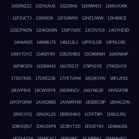
10SRNZZ2
10ZH1AUS
10ZZI8A5
1103WHO1
11MGVORK
11P2UCTJ
126I93O6
12FS3WHV
12HZ1JWW
12K469CE
12QCPWZN
12UKQO0N
133P7UOC
13COV7L8
14GYHZ3D
14H4A825
14M9BJ75
14NJ13LJ
14PRJLGB
14PRLC85
14WY7OYZ
1546DY9V
15B2SHBQ
15C9WR6H
160ON64P
16P9KSF6
16SBWI43
16U7RZJT
179PIGYE
17HG5UY8
17SO7X9S
17UXEZ2B
17VE7UAW
181QKVNV
18FL2H11
18UVF9V8
19CWX8Y9
19S0NNZV
19SYNG2F
19V5GFDB
19YDYQRW
1AU5Q96D
1AXWRT6R
1B3DEC8P
1BHACZIN
1BI91YFQ
1BNJXLZ0
1BR5X4KO
1CFFT9FI
1D9U2JR1
1DBSQ817
1DRJ3XP8
1E2BYTZD
1E8JEY8J
1EN94O56
1EZXAZS6
1FH0C41J
1FIP186C
1FJ0BB6J
1FM8AVFQ