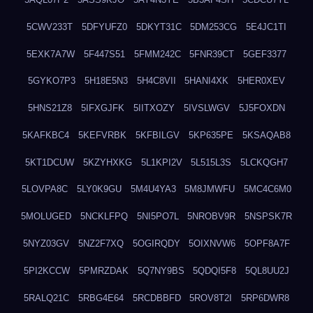
5CWV233T
5DFYUFZ0
5DKYT31C
5DM253CG
5E4JC1TI
5EXK7A7W
5F447S51
5FMM242C
5FNR39CT
5GEF3377
5GYKO7P3
5H18E5N3
5H4C8VII
5HANI4XK
5HER0XEV
5HNS21Z8
5IFXGJFK
5IITXOZY
5IVSLWGV
5J5FOXDN
5KAFKBC4
5KEFVRBK
5KFBILGV
5KP635PE
5KSAQAB8
5KT1DCUW
5KZYHXKG
5L1KPI2V
5L515L3S
5LCKQGH7
5LOVPA8C
5LY0K9GU
5M4U4YA3
5M8JMWFU
5MC4C6M0
5MOLUGED
5NCKLFPQ
5NI5PO7L
5NROBV9R
5NSPSK7R
5NYZ03GV
5NZ2F7XQ
5OGIRQDY
5OIXNVW6
5OPF8A7F
5PI2KCCW
5PMRZDAK
5Q7NY9BS
5QDQI5F8
5QL8UU2J
5RALQ21C
5RBG4E64
5RCDBBFD
5ROV8T2I
5RP6DWR8