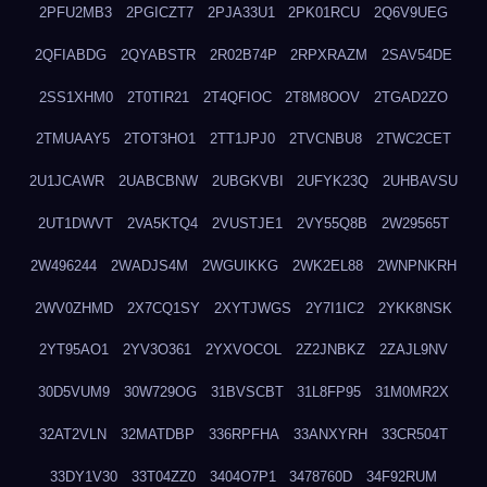
2PFU2MB3
2PGICZT7
2PJA33U1
2PK01RCU
2Q6V9UEG
2QFIABDG
2QYABSTR
2R02B74P
2RPXRAZM
2SAV54DE
2SS1XHM0
2T0TIR21
2T4QFIOC
2T8M8OOV
2TGAD2ZO
2TMUAAY5
2TOT3HO1
2TT1JPJ0
2TVCNBU8
2TWC2CET
2U1JCAWR
2UABCBNW
2UBGKVBI
2UFYK23Q
2UHBAVSU
2UT1DWVT
2VA5KTQ4
2VUSTJE1
2VY55Q8B
2W29565T
2W496244
2WADJS4M
2WGUIKKG
2WK2EL88
2WNPNKRH
2WV0ZHMD
2X7CQ1SY
2XYTJWGS
2Y7I1IC2
2YKK8NSK
2YT95AO1
2YV3O361
2YXVOCOL
2Z2JNBKZ
2ZAJL9NV
30D5VUM9
30W729OG
31BVSCBT
31L8FP95
31M0MR2X
32AT2VLN
32MATDBP
336RPFHA
33ANXYRH
33CR504T
33DY1V30
33T04ZZ0
3404O7P1
3478760D
34F92RUM