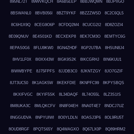
895NL72T
89WVKQCH
8A6B5EEP
8BBJWQMN
8BJPIIGO
8BSWANL0
8BVB056I
8BZT9YKF
8BZZZWSD
8C2C6QL5
8C6H1X9Q
8CEG9O6P
8CFDQ2M4
8CUCG2I2
8D8ZOZI4
8E09QNUV
8E4S01KD
8ECXEKP8
8EK7CM3O
8EMTYC6G
8EPAS0G6
8FLU9KW0
8GN4ZHDF
8GP2U7BA
8HSUN8J4
8HV1LF0X
8I0XX43W
8IGK9S2K
8IKCGRHJ
8IN6KUU1
8IWWBYPE
8J75FPFS
8JJDB3C0
8JKNTZGY
8JO7GZIF
8JT3UC50
8K1AGK5W
8KEKFDIE
8KNPFC99
8KPYSBQS
8KXIFVGC
8KYIF5SK
8L34DAQF
8L74O55L
8LZ3S1IS
8M8UKA3C
8MLQKCFV
8N8F04EH
8NA0T4E7
8NDCJ7UZ
8NGGUDVA
8NPYUIWI
8O0YLDLN
8OASJ3P6
8OL9RU5T
8OUD8RGF
8PQTS65Y
8Q4WAGXO
8Q67LX0P
8Q89HRM2