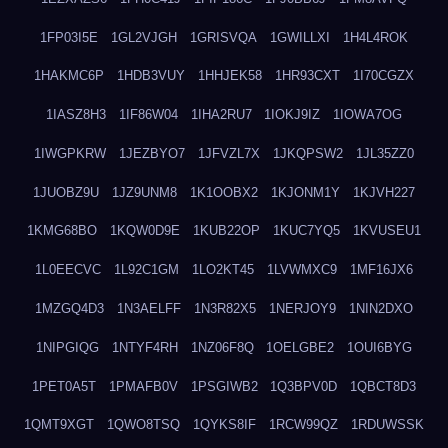
1FP03I5E
1GL2VJGH
1GRISVQA
1GWILLXI
1H4L4ROK
1HAKMC6P
1HDB3VUY
1HHJEK58
1HR93CXT
1I70CGZX
1IASZ8H3
1IF86W04
1IHA2RU7
1IOKJ9IZ
1IOWA7OG
1IWGPKRW
1JEZBYO7
1JFVZL7X
1JKQPSW2
1JL35ZZ0
1JUOBZ9U
1JZ9UNM8
1K1OOBX2
1KJONM1Y
1KJVH227
1KMG68BO
1KQW0D9E
1KUB22OP
1KUC7YQ5
1KVUSEU1
1L0EECVC
1L92C1GM
1LO2KT45
1LVWMXC9
1MF16JX6
1MZGQ4D3
1N3AELFF
1N3R82X5
1NERJOY9
1NIN2DXO
1NIPGIQG
1NTYF4RH
1NZ06F8Q
1OELGBE2
1OUI6BYG
1PET0A5T
1PMAFB0V
1PSGIWB2
1Q3BPV0D
1QBCT8D3
1QMT9XGT
1QWO8TSQ
1QYKS8IF
1RCW99QZ
1RDUWSSK