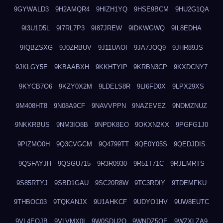
9GYWALD3
9H2AMQR4
9HIZH1YQ
9HSE9BCM
9HU2G1QA
9I3U1D5L
9I7RL7P3
9I87JREW
9IDKWGWQ
9IL8EDHA
9IQBZSXG
9J0ZRBUV
9J11UAOI
9JA7JOQ9
9JHR89JS
9JKLGY5E
9KBAABXH
9KKHTYIP
9KRBN3CP
9KXDCNY7
9KYCB7O6
9KZY0X2M
9LDELS8R
9LI6FD0X
9LPX29XS
9M408HT8
9N08A9CF
9NAVVPPN
9NAZEVEZ
9NDMZNUZ
9NKKRBUS
9NM3IO8B
9NPDK8EO
9OKXN2KX
9PGFG1J0
9PIZMO0H
9Q3CVGCM
9Q4799TT
9QE0Y05S
9QEDJDIS
9QSFAYJH
9QSGU715
9R3R0930
9R51T71C
9RJEMRTS
9S85RTYJ
9SBD1GAU
9SC20R8W
9TC3RDIY
9TDEMFKU
9THBOC03
9TQKANJX
9U1AHKCF
9UDYO1HV
9UW8EUTC
9VL4EOJB
9VLVMX0I
9W0SDU2O
9WNDZ5OE
9WZXLZA9