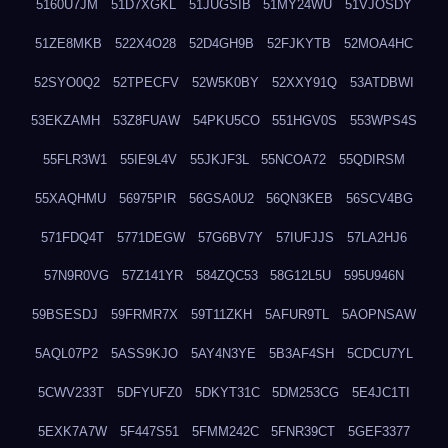
5160U7JM
51D7XGKL
51JUGSIB
51MY24WU
51VJOSDY
51ZE8MKB
522X4O28
52D4GH9B
52FJKYTB
52MOA4HC
52SYO0Q2
52TPECFV
52W5K0BY
52XXY91Q
53ATDBWI
53EKZAMH
53Z8FUAW
54PKU5CO
551HGV0S
553WPS4S
55FLR3W1
55IE9L4V
55JKJF3L
55NCOA72
55QDIRSM
55XAQHMU
56975PIR
56GSA0U2
56QN3KEB
56SCV4BG
571FDQ4T
5771DEGW
57G6BV7Y
57IUFJJS
57LA2HJ6
57N9R0VG
57Z141YR
584ZQC53
58G12L5U
595U946N
59BSESDJ
59FRMR7X
59T11ZKH
5AFUR9TL
5AOPNSAW
5AQL07P2
5ASS9KJO
5AY4N3YE
5B3AF4SH
5CDCU7YL
5CWV233T
5DFYUFZ0
5DKYT31C
5DM253CG
5E4JC1TI
5EXK7A7W
5F447S51
5FMM242C
5FNR39CT
5GEF3377