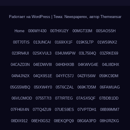
Работает на WordPress
|
Тема: Newspaperex, автор
Themeansar
Home
006WY430
007HXU2Y
00MGT33M
00SAOS5H
00T70TIS
013UNCAI
0169XX1F
019K5LTP
01WS9NX2
023RN4UI
02SKVUL3
034UW6PW
03L7504Q
03ZRKE69
04CAZD3N
04EDWV8I
04H0HX0B
04KWVG4E
04LI8DHX
04N4JN2X
04QX9S1E
04YFC57J
04ZFIS6W
059KC9DM
05G55WBQ
05IXW4Y0
05T6CZAL
069K7D5M
06FAMUAG
06VLOMOD
0755T7I3
077IRTEG
07ASX5QF
07BDB1DD
07FH6X4N
07TQ4ZU9
07UES9ES
07VPTDH1
08B99MM7
08DIX912
08EH3GS2
08EKQPQ9
08G6A3PD
08HJRZKG