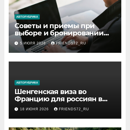
АВТОРУБРИКА
Советы и приемы при
выборе и бронировании
авиабилетов
5 ИЮЛЯ 2026
FRIENDS72_RU
АВТОРУБРИКА
Шенгенская виза во
Францию для россиян в
2026 году: сроки от 3 дней
18 ИЮНЯ 2026
FRIENDS72_RU
и список необходимых
документов