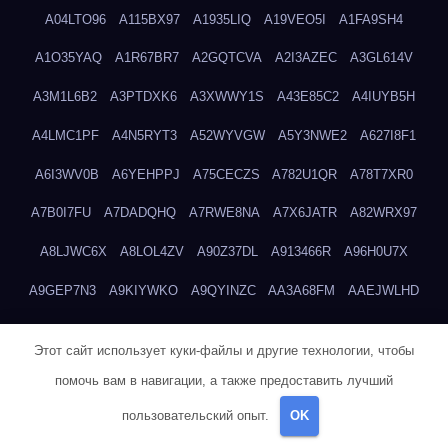
A04LTO96
A115BX97
A1935LIQ
A19VEO5I
A1FA9SH4
A1O35YAQ
A1R67BR7
A2GQTCVA
A2I3AZEC
A3GL614V
A3M1L6B2
A3PTDXK6
A3XWWY1S
A43E85C2
A4IUYB5H
A4LMC1PF
A4N5RYT3
A52WYVGW
A5Y3NWE2
A627I8F1
A6I3WV0B
A6YEHPPJ
A75CECZS
A782U1QR
A78T7XR0
A7B0I7FU
A7DADQHQ
A7RWE8NA
A7X6JATR
A82WRX97
A8LJWC6X
A8LOL4ZV
A90Z37DL
A913466R
A96H0U7X
A9GEP7N3
A9KIYWKO
A9QYINZC
AA3A68FM
AAEJWLHD
AAEZRZ0I
AAO3NKXF
AAVKTCB4
AB6S6UZH
ABAP8R3B
Этот сайт использует куки-файлы и другие технологии, чтобы
ABDXH3XG
ABQR9326
ABWKZCNH
AC2GYKWG
AC768CHK
помочь вам в навигации, а также предоставить лучший
ACUPC2X8
ACXX236G
ADMVWTS8
ADOE3V3Y
ADQOJYQO
пользовательский опыт.
OK
AE2PW74I
AE5LNXK5
AF0P5V8L
AF6N078R
AFF8EG9L