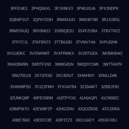
3PFEI4E1
3PHQ0AXL
3PJX8KV3
3PWL81U6
3PX3NDPK
3QBNPSU7
3QPKYD3H
3R660UUO
3R8OBY8R
3RJJOB51
3RM5TAUQ
3RV0N612
3SRBQEDJ
3SXFZOBA
3TBVTN7Z
3TFI7CJL
3TKFBN73
3TTB618D
3TVMVY4A
3VPL82H9
3VS14DKC
3VX5WW8T
3VXFRWKX
3VZRTGEK
3W3MHD4O
3WAD8W9N
3WDTF1N3
3WI8G8SN
3WQDYCWK
3WTTA97N
3WU70G19
3X71FE60
3XC4DIU7
3XMIH0VI
3XMLLD4K
3XWW9P5D
3Y2Z2FMH
3YXUATB4
3Z3344KT
3ZBBJF82
3ZUNKQ9P
40PEO5RM
418TPYOG
41A6AQPI
41CR68ZC
428MPM7O
42EW9PZP
42HIOZNV
42QOZROE
437L5RRA
43BE766X
43EEF23E
43IP3TZ3
43OJ1AEY
43SSFXBJ