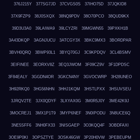
376J215Y
377SG7JD
37CVGS0S
37IHO75D
37JQKID8
37X9FZP9
38J0SXQX
38NQ9PDV
38O70PCO
38QUD9KX
39D3U3A0
39LAIWA9
39LCYZRI
39MGWN55
39PXKH1B
3A43DKQP
3AGNJUCU
3ATCGY3X
3BKC9MX3
3BORDPAR
3BVH0QRQ
3BWP93L1
3BYQ70GJ
3C9KPDQV
3CL4BSMV
3EIFINEE
3EORXV8Z
3EQ3JWOM
3F09CZ9V
3F1DPDSC
3F84EALY
3GGDN4OR
3GKCN4NY
3GVOCWRP
3H28UNEO
3H92RKQ0
3HG56NHN
3HHJ1KQM
3HSTLPXX
3HSUVSEU
3JRQV2TE
3JX0QDYF
3LXYAX0G
3M0R5J0Y
3ME42K9J
3MOCREJ1
3MX1P1T9
3MYP6NEF
3N0IPODU
3N8UCE6Q
3NE5SFF6
3NH0FX33
3NISGAEP
3O3KQQ4F
3OBDFAXI
3OE9P0KI
3OPSZTYE
3OSK46GW
3P20H0VW
3PEBEUPM