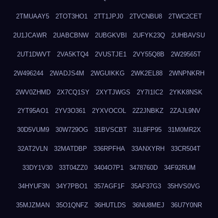
2TMUAAY5
2TOT3HO1
2TT1JPJ0
2TVCNBU8
2TWC2CET
2U1JCAWR
2UABCBNW
2UBGKVBI
2UFYK23Q
2UHBAVSU
2UT1DWVT
2VA5KTQ4
2VUSTJE1
2VY55Q8B
2W29565T
2W496244
2WADJS4M
2WGUIKKG
2WK2EL88
2WNPNKRH
2WV0ZHMD
2X7CQ1SY
2XYTJWGS
2Y7I1IC2
2YKK8NSK
2YT95AO1
2YV3O361
2YXVOCOL
2Z2JNBKZ
2ZAJL9NV
30D5VUM9
30W729OG
31BVSCBT
31L8FP95
31M0MR2X
32AT2VLN
32MATDBP
336RPFHA
33ANXYRH
33CR504T
33DY1V30
33T04ZZ0
3404O7P1
3478760D
34F92RUM
34HYUF3N
34Y7PBO1
357AGF1F
35AF37G3
35HVS0VG
35MJZMAN
35O1QNFZ
36HUTLDS
36NU8MEJ
36U7Y0NR