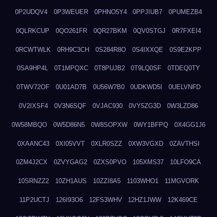
0P2UDQV4
0P3WEUER
0PHNO5Y4
0PPJIUB7
0PUMEZB4
0QLRKCUP
0QO261FR
0QR27BKM
0QV0STGJ
0R7FXEI4
0RCWTWLK
0RH9C3CH
0S284R8O
0S4IXXQE
0S9E2KPP
0SA9HP4L
0T1MPQXC
0T8PUJB2
0T9LQ0SF
0TDEQ0TY
0TWV72OF
0U01AD7B
0U56W7B0
0UDKWD5I
0UELVNFD
0V2IXSF4
0V3N6SQF
0VJAC930
0VY5ZG3D
0W3LZD86
0W58MBQO
0W5D86N5
0W8SOPXW
0WY1BFPQ
0X4GG1J6
0XAANC43
0XI05VVT
0XLR0SZZ
0XW3VGXD
0ZAVTHSI
0ZM4J2CX
0ZVYGAG2
0ZXS0PVO
105XMS37
10LFO9CA
10SRNZZ2
10ZH1AUS
10ZZI8A5
1103WHO1
11MGVORK
11P2UCTJ
126I93O6
12FS3WHV
12HZ1JWW
12K469CE