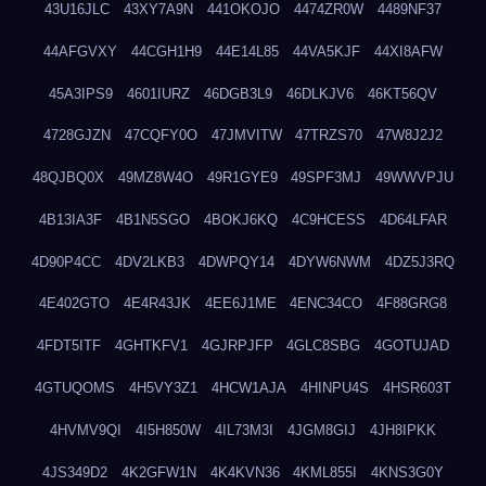
43U16JLC
43XY7A9N
441OKOJO
4474ZR0W
4489NF37
44AFGVXY
44CGH1H9
44E14L85
44VA5KJF
44XI8AFW
45A3IPS9
4601IURZ
46DGB3L9
46DLKJV6
46KT56QV
4728GJZN
47CQFY0O
47JMVITW
47TRZS70
47W8J2J2
48QJBQ0X
49MZ8W4O
49R1GYE9
49SPF3MJ
49WWVPJU
4B13IA3F
4B1N5SGO
4BOKJ6KQ
4C9HCESS
4D64LFAR
4D90P4CC
4DV2LKB3
4DWPQY14
4DYW6NWM
4DZ5J3RQ
4E402GTO
4E4R43JK
4EE6J1ME
4ENC34CO
4F88GRG8
4FDT5ITF
4GHTKFV1
4GJRPJFP
4GLC8SBG
4GOTUJAD
4GTUQOMS
4H5VY3Z1
4HCW1AJA
4HINPU4S
4HSR603T
4HVMV9QI
4I5H850W
4IL73M3I
4JGM8GIJ
4JH8IPKK
4JS349D2
4K2GFW1N
4K4KVN36
4KML855I
4KNS3G0Y