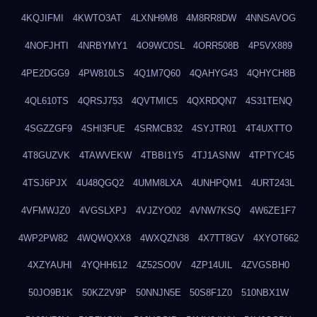
4KQJIFMI
4KWTO3AT
4LXNH9M8
4M8RR8DW
4NNSAVOG
4NOFJHTI
4NRBYMY1
4O9WC0SL
4ORR508B
4P5VX889
4PE2DGG9
4PW810LS
4Q1M7Q60
4QAHYG43
4QHYCH8B
4QL610TS
4QRSJ753
4QVTMIC5
4QXRDQN7
4S31TENQ
4SGZZGF9
4SHI3FUE
4SRMCB32
4SYJTR01
4T4UXTTO
4T8GUZVK
4TAWVEKW
4TBBI1Y5
4TJ1ASNW
4TPTYC45
4TSJ6PJX
4U48QGQ2
4UMM8LXA
4UNHPQM1
4URT243L
4VFMWJZ0
4VGSLXPJ
4VJZYO02
4VNW7KSQ
4W6ZE1F7
4WP2PW82
4WQWQXX8
4WXQZN38
4X7TT8GV
4XYOT662
4XZYAUHI
4YQHH612
4Z52SO0V
4ZP14UIL
4ZVGSBH0
50JO9B1K
50KZ2V9P
50NNJN5E
50S8F1Z0
510NBX1W