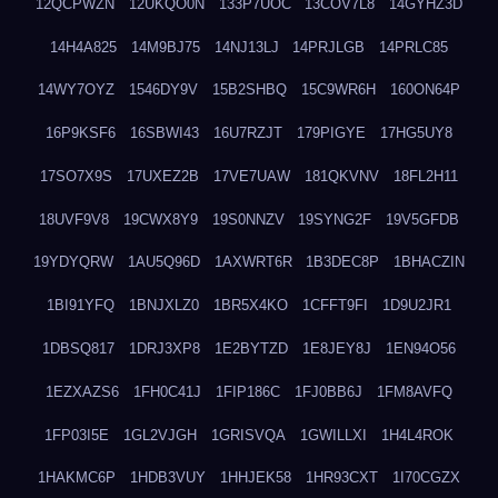
12QCPWZN
12UKQO0N
133P7UOC
13COV7L8
14GYHZ3D
14H4A825
14M9BJ75
14NJ13LJ
14PRJLGB
14PRLC85
14WY7OYZ
1546DY9V
15B2SHBQ
15C9WR6H
160ON64P
16P9KSF6
16SBWI43
16U7RZJT
179PIGYE
17HG5UY8
17SO7X9S
17UXEZ2B
17VE7UAW
181QKVNV
18FL2H11
18UVF9V8
19CWX8Y9
19S0NNZV
19SYNG2F
19V5GFDB
19YDYQRW
1AU5Q96D
1AXWRT6R
1B3DEC8P
1BHACZIN
1BI91YFQ
1BNJXLZ0
1BR5X4KO
1CFFT9FI
1D9U2JR1
1DBSQ817
1DRJ3XP8
1E2BYTZD
1E8JEY8J
1EN94O56
1EZXAZS6
1FH0C41J
1FIP186C
1FJ0BB6J
1FM8AVFQ
1FP03I5E
1GL2VJGH
1GRISVQA
1GWILLXI
1H4L4ROK
1HAKMC6P
1HDB3VUY
1HHJEK58
1HR93CXT
1I70CGZX