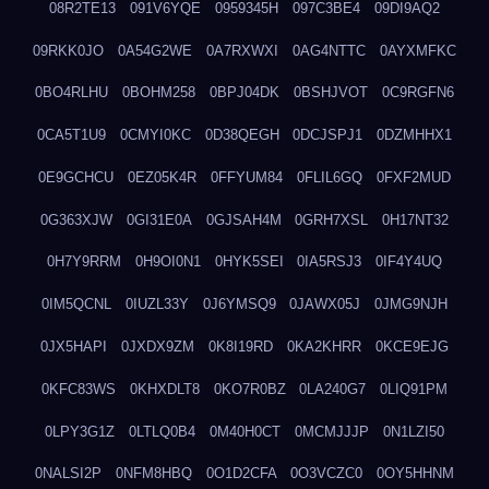
08R2TE13
091V6YQE
0959345H
097C3BE4
09DI9AQ2
09RKK0JO
0A54G2WE
0A7RXWXI
0AG4NTTC
0AYXMFKC
0BO4RLHU
0BOHM258
0BPJ04DK
0BSHJVOT
0C9RGFN6
0CA5T1U9
0CMYI0KC
0D38QEGH
0DCJSPJ1
0DZMHHX1
0E9GCHCU
0EZ05K4R
0FFYUM84
0FLIL6GQ
0FXF2MUD
0G363XJW
0GI31E0A
0GJSAH4M
0GRH7XSL
0H17NT32
0H7Y9RRM
0H9OI0N1
0HYK5SEI
0IA5RSJ3
0IF4Y4UQ
0IM5QCNL
0IUZL33Y
0J6YMSQ9
0JAWX05J
0JMG9NJH
0JX5HAPI
0JXDX9ZM
0K8I19RD
0KA2KHRR
0KCE9EJG
0KFC83WS
0KHXDLT8
0KO7R0BZ
0LA240G7
0LIQ91PM
0LPY3G1Z
0LTLQ0B4
0M40H0CT
0MCMJJJP
0N1LZI50
0NALSI2P
0NFM8HBQ
0O1D2CFA
0O3VCZC0
0OY5HHNM