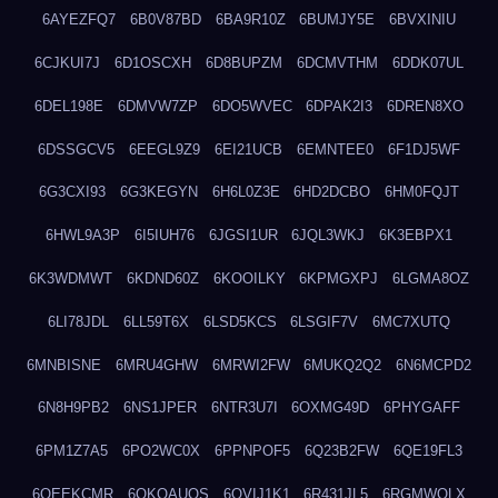
6AYEZFQ7
6B0V87BD
6BA9R10Z
6BUMJY5E
6BVXINIU
6CJKUI7J
6D1OSCXH
6D8BUPZM
6DCMVTHM
6DDK07UL
6DEL198E
6DMVW7ZP
6DO5WVEC
6DPAK2I3
6DREN8XO
6DSSGCV5
6EEGL9Z9
6EI21UCB
6EMNTEE0
6F1DJ5WF
6G3CXI93
6G3KEGYN
6H6L0Z3E
6HD2DCBO
6HM0FQJT
6HWL9A3P
6I5IUH76
6JGSI1UR
6JQL3WKJ
6K3EBPX1
6K3WDMWT
6KDND60Z
6KOOILKY
6KPMGXPJ
6LGMA8OZ
6LI78JDL
6LL59T6X
6LSD5KCS
6LSGIF7V
6MC7XUTQ
6MNBISNE
6MRU4GHW
6MRWI2FW
6MUKQ2Q2
6N6MCPD2
6N8H9PB2
6NS1JPER
6NTR3U7I
6OXMG49D
6PHYGAFF
6PM1Z7A5
6PO2WC0X
6PPNPOF5
6Q23B2FW
6QE19FL3
6QEEKCMR
6QKOAUOS
6QVIJ1K1
6R431JL5
6RGMWOLX