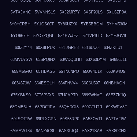
5UJY0QQ2
5UPNX603
5UUMB8OT
5V5K9CVS
5VB3LIYB
5VTXJVNC
5VVNNS1S
5XJ2MR7Y
5XSF9JLS
5XU6ZP3A
5Y0HCRBH
5Y1QS60T
5Y86UZX6
5YB5BBQM
5YHM530M
5YO667IH
5YO7ZQGL
5Z1BWJEZ
5Z1VP9TD
5ZYFJGV9
60IZ2Y44
60X8LPUK
62LJGRE8
6316UU0I
634ZKLU1
63MVU7SW
63SPQINX
63WDQUHH
63X60DYM
64996J11
659M6G4O
65TIBAG5
65TN6NPQ
65UV4E1K
660K94O5
663467JW
664ESOLH
664FNVV4
66C6U597
66NBHAON
675YBKS0
67T6PVX5
67UCAPT0
6899WHVC
68EZZKJQ
68OMB6UH
68PDCJPV
68QHDOI3
699GTUTR
69KWPV8F
69LSOT1W
69PLXGPN
69S53RP0
6A5ZOVTI
6A7TVFIW
6AMAWT34
6ANZ4C8L
6AS3LJQ4
6AX21SAB
6AX80CNX