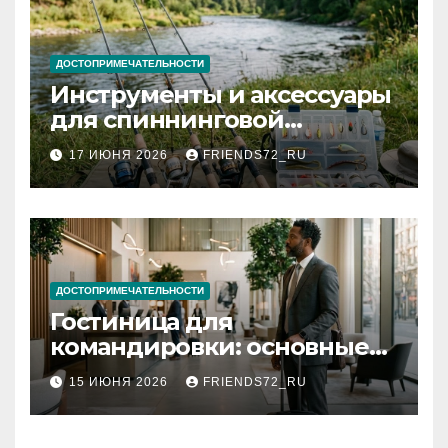
ДОСТОПРИМЕЧАТЕЛЬНОСТИ
Инструменты и аксессуары
для спиннинговой
рыбалки: назначение и
17 ИЮНЯ 2026
FRIENDS72_RU
типы
ДОСТОПРИМЕЧАТЕЛЬНОСТИ
Гостиница для
командировки: основные
критерии выбора
15 ИЮНЯ 2026
FRIENDS72_RU