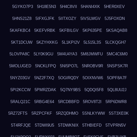
5GYKO7P3
5H18E5N3
5H4C8VII
5HANI4XK
5HER0XEV
5HNS21Z8
5IFXGJFK
5IITXOZY
5IVSLWGV
5J5FOXDN
5KAFKBC4
5KEFVRBK
5KFBILGV
5KP635PE
5KSAQAB8
5KT1DCUW
5KZYHXKG
5L1KPI2V
5L515L3S
5LCKQGH7
5LOVPA8C
5LY0K9GU
5M4U4YA3
5M8JMWFU
5MC4C6M0
5MOLUGED
5NCKLFPQ
5NI5PO7L
5NROBV9R
5NSPSK7R
5NYZ03GV
5NZ2F7XQ
5OGIRQDY
5OIXNVW6
5OPF8A7F
5PI2KCCW
5PMRZDAK
5Q7NY9BS
5QDQI5F8
5QL8UU2J
5RALQ21C
5RBG4E64
5RCDBBFD
5ROV8T2I
5RP6DWR8
5RZ72FTS
5RZPCFKF
5RZQDHMO
5SNLKYWW
5ST3XE0K
5T4RFJQE
5TDWI9U5
5TDWKNIX
5THBIEFD
5TVPRN5V