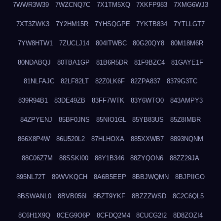
7WWR3W39
7WZCNQ7C
7X1TM5XQ
7XKFP983
7XMG6WJ3
7XT3ZWK3
7Y2HM15R
7YHSQGPE
7YKTB834
7YTLLGT7
7YW8HTW1
7ZUCLJ14
804ITWBC
80G20QY8
80M18M6R
80NDABQJ
80TBA1GP
81B6R5DR
81F9BZC4
81GAYE1F
81NLFAJC
82LF82LT
82Z0LK6F
82ZPA837
8379G3TC
839R94B1
83DE49ZB
83FF7WTK
83Y6WTO0
843AMPY3
84ZPYENJ
85BF0JNS
85NIO1GL
85YB83US
85Z8IMBR
866X8P4W
86U520L2
87HLHOXA
885XXWB7
8893NQNM
88C06Z7M
88SSKI00
88Y1B346
88ZYQON6
88ZZ29JA
895NL72T
89WVKQCH
8A6B5EEP
8BBJWQMN
8BJPIIGO
8BSWANL0
8BVB056I
8BZT9YKF
8BZZZWSD
8C2C6QL5
8C6H1X9Q
8CEG9O6P
8CFDQ2M4
8CUCG2I2
8D8ZOZI4