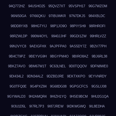
94Q772HZ
94USHO25
95QVZ7XT
95VSPH17
96G7WZOM
96NI50GA
97I66QKU
97IBUWKR
97N7DKJ5
984XBLDC
98DD8YXB
98HGTYIJ
98P1JO9O
98PIYSH9
98RHROFI
98RZWLDP
990W4OYL
9940JJHF
99GDI1ZW
99HRLVZZ
99NJVYC8
9AEIGFHX
9AJPFPA0
9AS5DY7Z
9B2V77PH
9B4CT9PZ
9BEYVG9H
9BGYPM4O
9BIRO8AZ
9BJ6RL38
9BKZ7AVO
9BM67W1T
9C63LNEL
9D0TQQOV
9DFN8WE0
9DI434L2
9DN34ALZ
9DZBDJRE
9EKTXKPO
9EYVNRDY
9G0TFQ0E
9G4PXZ84
9G68DG08
9GPGCFCS
9GSLIJ08
9GYWALD3
9H2AMQR4
9HIZH1YQ
9HSE9BCM
9HU2G1QA
9I3U1D5L
9I7RL7P3
9I87JREW
9IDKWGWQ
9IL8EDHA