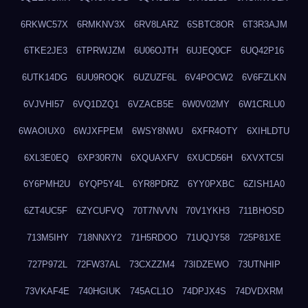
6RKWC57X
6RMKNV3X
6RV8LARZ
6SBTC8OR
6T3R3AJM
6TKE2JE3
6TPRWJZM
6U06OJTH
6UJEQ0CF
6UQ42P16
6UTK14DG
6UU9ROQK
6UZUZF6L
6V4POCW2
6V6FZLKN
6VJVHI57
6VQ1DZQ1
6VZACB5E
6W0V02MY
6W1CRLU0
6WAOIUX0
6WJXFPEM
6WSY8NWU
6XFR4OTY
6XIHLDTU
6XL3E0EQ
6XP30R7N
6XQUAXFV
6XUCD56H
6XVXTC5I
6Y6PMH2U
6YQP5Y4L
6YR8PDRZ
6YY0PXBC
6ZISH1A0
6ZT4UC5F
6ZYCUFVQ
70T7NVVN
70V1YKH3
711BHOSD
713M5IHY
718NNXY2
71H5RDOO
71UQJY58
725P81XE
727P972L
72FW37AL
73CXZZM4
73IDZEWO
73UTNHIP
73VKAF4E
740HGIUK
745ACL1O
74DPJX4S
74DVDXRM