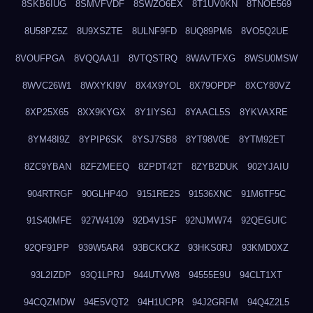
8SKB6IUG
8SMVFVDF
8SWZO6EX
8T1UV0KN
8TNOE569
8U58PZ5Z
8U9XSZTE
8ULNF9FD
8UQ89PM6
8VO5Q2UE
8VOUFPGA
8VQQAA1I
8VTQSTRQ
8WAVTFXG
8WSU0MSW
8WVC26W1
8WXYKI9V
8X4X9YOL
8X79OPDP
8XCY80VZ
8XP25X65
8XX9KYGX
8Y1IYS6J
8YAACL5S
8YKVAXRE
8YM48I9Z
8YPIP6SK
8YSJ7SB8
8YT98V0E
8YTM92ET
8ZC9YBAN
8ZFZMEEQ
8ZPDT42T
8ZYB2DUK
902YJAIU
904RTRGF
90GLHP4O
9151RE2S
91536XNC
91M6TF5C
91S40MFE
927W4109
92D4V1SF
92NJMW74
92QEGUIC
92QF91PP
939W5AR4
93BCKCKZ
93HKS0RJ
93KMD0XZ
93L2IZDP
93Q1LPRJ
944UTVW8
94555E9U
94CLT1XT
94CQZMDW
94E5VQT2
94H1UCPR
94J2GRFM
94Q4Z2L5