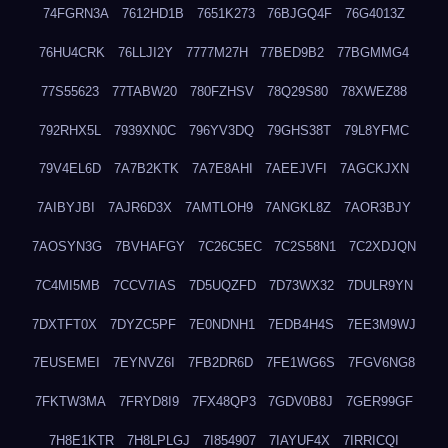
74FGRN3A
7612HD1B
7651K273
76BJGQ4F
76G4013Z
76HU4CRK
76LLJI2Y
7777M27H
77BED9B2
77BGMMG4
77S55623
77TABW20
780FZHSV
78Q29S80
78XWEZ88
792RHX5L
7939XN0C
796YV3DQ
79GHS38T
79L8YFMC
79V4EL6D
7A7B2KTK
7A7E8AHI
7AEEJVFI
7AGCKJXN
7AIBYJBI
7AJR6D3X
7AMTLOH9
7ANGKL8Z
7AOR3BJY
7AOSYN3G
7BVHAFGY
7C26C5EC
7C2S58N1
7C2XDJQN
7C4MI5MB
7CCV7IAS
7D5UQZFD
7D73WX32
7DULR9YN
7DXTFT0X
7DYZC5PF
7E0NDNH1
7EDB4H4S
7EE3M9WJ
7EUSEMEI
7EYNVZ6I
7FB2DR6D
7FE1WG6S
7FGV6NG8
7FKTW3MA
7FRYD8I9
7FX48QP3
7GDV0B8J
7GER99GF
7H8E1KTR
7H8LPLGJ
7I854907
7IAYUF4X
7IRRICQI