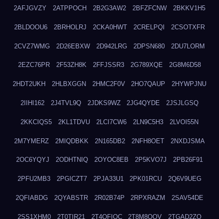
2AFJGVZY
2ATPPOCH
2B2G3AW2
2BFZFCNW
2BKKV1H5
2BLDOOU6
2BRHOLRJ
2CKA0HWT
2CRELPQI
2CSOTXFR
2CVZ7WMG
2D26EBXW
2D942LRG
2DPSN680
2DU7LORM
2EZC76PR
2F53ZH8K
2FFJSSR3
2G789XQE
2G8M6D58
2HDT2UKH
2HLBXGGN
2HMC2F0V
2HO7QAUP
2HYWPJNU
2IIHI162
2J4TVL9Q
2JDKS9WZ
2JG4QYDE
2JSJLGSQ
2KKCIQS5
2KL1TDVU
2LCI7CW6
2LN9C5H3
2LVOI55N
2M7YMERZ
2MIQDBKK
2N165DB2
2NFH8OET
2NXDJSMA
2OC6YQYJ
2ODHTNIQ
2OYOC8EB
2P5KVO7J
2PB26F91
2PFU2MB3
2PGICZT7
2PJA33U1
2PK01RCU
2Q6V9UEG
2QFIABDG
2QYABSTR
2R02B74P
2RPXRAZM
2SAV54DE
2SS1XHM0
2T0TIR21
2T4QFIOC
2T8M8OOV
2TGAD2ZO