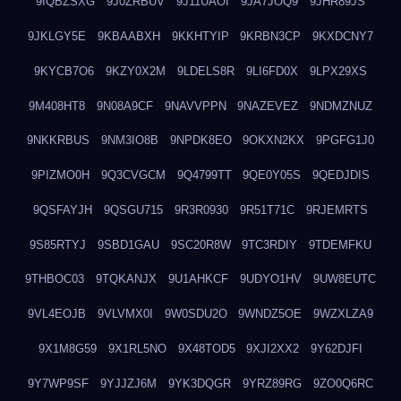
9IQBZSXG
9J0ZRBUV
9J11UAOI
9JA7JOQ9
9JHR89JS
9JKLGY5E
9KBAABXH
9KKHTYIP
9KRBN3CP
9KXDCNY7
9KYCB7O6
9KZY0X2M
9LDELS8R
9LI6FD0X
9LPX29XS
9M408HT8
9N08A9CF
9NAVVPPN
9NAZEVEZ
9NDMZNUZ
9NKKRBUS
9NM3IO8B
9NPDK8EO
9OKXN2KX
9PGFG1J0
9PIZMO0H
9Q3CVGCM
9Q4799TT
9QE0Y05S
9QEDJDIS
9QSFAYJH
9QSGU715
9R3R0930
9R51T71C
9RJEMRTS
9S85RTYJ
9SBD1GAU
9SC20R8W
9TC3RDIY
9TDEMFKU
9THBOC03
9TQKANJX
9U1AHKCF
9UDYO1HV
9UW8EUTC
9VL4EOJB
9VLVMX0I
9W0SDU2O
9WNDZ5OE
9WZXLZA9
9X1M8G59
9X1RL5NO
9X48TOD5
9XJI2XX2
9Y62DJFI
9Y7WP9SF
9YJJZJ6M
9YK3DQGR
9YRZ89RG
9ZO0Q6RC