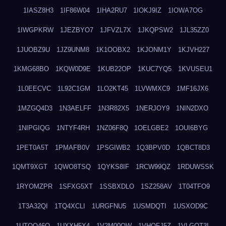
1IASZ8H3
1IF86W04
1IHA2RU7
1IOKJ9IZ
1IOWA7OG
1IWGPKRW
1JEZBYO7
1JFVZL7X
1JKQPSW2
1JL35ZZ0
1JUOBZ9U
1JZ9UNM8
1K1OOBX2
1KJONM1Y
1KJVH227
1KMG68BO
1KQW0D9E
1KUB22OP
1KUC7YQ5
1KVUSEU1
1L0EECVC
1L92C1GM
1LO2KT45
1LVWMXC9
1MF16JX6
1MZGQ4D3
1N3AELFF
1N3R82X5
1NERJOY9
1NIN2DXO
1NIPGIQG
1NTYF4RH
1NZ06F8Q
1OELGBE2
1OUI6BYG
1PET0A5T
1PMAFB0V
1PSGIWB2
1Q3BPV0D
1QBCT8D3
1QMT9XGT
1QWO8TSQ
1QYKS8IF
1RCW99QZ
1RDUWSSK
1RYOMZPR
1SFXG5XT
1SSBXDLO
1SZ258AV
1T04TFO9
1T3A32QI
1TQ4XCLI
1URGFNU5
1USMDQTI
1USXOD9C
1UTQO46Q
1UXXH5X4
1V2M00OW
1VHOFJ5Z
1VLGOT3L