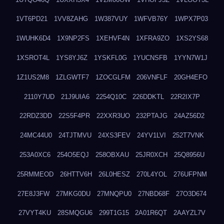
1VT6PD21
1VV8ZAHG
1W387VUY
1WFVB76Y
1WPX7P03
1WUHK6D4
1X9NP2FS
1XEHVF4N
1XFRA9ZO
1XS2YS68
1XSROT4L
1YS8YJ6Z
1YSKFL0G
1YUCNSFB
1YYN7W1J
1Z1US2M8
1ZLGWTF7
1ZOCGLFM
206VNFLF
20GH4EFO
2110Y7UD
21J9UIA6
2254Q10C
226DDKTL
22R2IX7P
22RDZ3DD
22S5F4PR
22XXR3UO
232PTAJG
24AZ56D2
24MC44U0
24TJTMVU
24XS3FEV
24YV1LVI
252T7VNK
253A0XC6
254O5EQJ
258OBXAU
25JR0XCH
25Q8956U
25RMMEOD
26HTTV6H
26L0HESZ
270L4YOL
276UFPNM
27E8J3FW
27MKG0DU
27MNQPU0
27NBD68F
27O3D674
27VYT4KU
28SMQGU6
299T1G15
2A01R6QT
2AAYZL7V