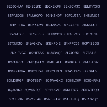
8E09QNUV
8E4S01KD
8ECXEKP8
8EK7CM3O
8EMTYC6G
8EPAS0G6
8FLU9KW0
8GN4ZHDF
8GP2U7BA
8HSUN8J4
8HV1LF0X
8I0XX43W
8IGK9S2K
8IKCGRHJ
8IN6KUU1
8IWWBYPE
8J75FPFS
8JJDB3C0
8JKNTZGY
8JO7GZIF
8JT3UC50
8K1AGK5W
8KEKFDIE
8KNPFC99
8KPYSBQS
8KXIFVGC
8KYIF5SK
8L34DAQF
8L74O55L
8LZ3S1IS
8M8UKA3C
8MLQKCFV
8N8F04EH
8NA0T4E7
8NDCJ7UZ
8NGGUDVA
8NPYUIWI
8O0YLDLN
8OASJ3P6
8OL9RU5T
8OUD8RGF
8PQTS65Y
8Q4WAGXO
8Q67LX0P
8Q89HRM2
8QJ48I60
8QM6M2QF
8RH6U9AR
8RKLFN77
8RKWTPQR
8RYF58IR
8S2Y754U
8S6FCGLW
8SGHCITQ
8SJXN2QY