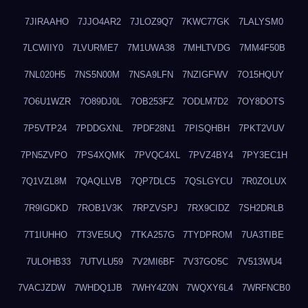
7JIRAAHO
7JJO4AR2
7JLOZ9Q7
7KWC77GK
7LALYSM0
7LCWIIY0
7LVURME7
7M1UWA38
7MHLTVDG
7MM4F50B
7NL020H5
7NS5N00M
7NSA9LFN
7NZIGFWV
7O15HQUY
7O6U1WZR
7O89DJ0L
7OB253FZ
7ODLM7D2
7OY8DOTS
7P5VTP24
7PDDGXNL
7PDF28N1
7PISQHBH
7PKT2VUV
7PN5ZVPO
7PS4XQMK
7PVQC4XL
7PVZ4BY4
7PY3EC1H
7Q1VZL8M
7QAQLLVB
7QP7DLC5
7QSLGYCU
7R0ZOLUX
7R9IGDKD
7ROB1V3K
7RPZVSPJ
7RX9CIDZ
7SH2DRLB
7T1IUHHO
7T3VE5UQ
7TKA257G
7TYDPROM
7UA3TIBE
7ULOHB33
7UTVLU59
7V2MI6BF
7V37GO5C
7V513WU4
7VACJZDW
7WHDQ1JB
7WHY4Z0N
7WQXY6L4
7WRFNCB0