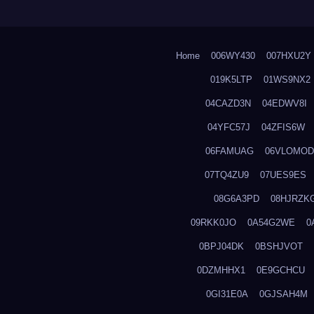
Home
006WY430
007HXU2Y
019K5LTP
01WS9NX2
04CAZD3N
04EDWV8I
04YFC57J
04ZFIS6W
06FAMUAG
06VLOMOD
07TQ4ZU9
07UES9ES
08G6A3PD
08HJRZK
09RKK0JO
0A54G2WE
0
0BPJ04DK
0BSHJVOT
0DZMHHX1
0E9GCHCU
0GI31E0A
0GJSAH4M