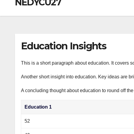
NEDYCU27
р
a
i
A
а
m
k
p
в
i
p
и
т
Education Insights
ь
This is a short paragraph about education. It covers s
Another short insight into education. Key ideas are br
A concluding thought about education to round off the
Education 1
52