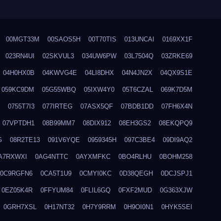
00MGT33M
00SAOS5H
00T70TIS
013UNCAI
0169XX1F
023RN4UI
02SKVUL3
034UW6PW
03L7504Q
03ZRKE69
04H0HX0B
04KWVG4E
04LI8DHX
04N4JN2X
04QX9S1E
059KC9DM
05G55WBQ
05IXW4Y0
05T6CZAL
069K7D5M
0755T7I3
077IRTEG
07ASX5QF
07BDB1DD
07FH6X4N
07VPTDH1
08B99MM7
08DIX912
08EH3GS2
08EKQPQ9
G
08R2TE13
091V6YQE
0959345H
097C3BE4
09DI9AQ2
A7RXWXI
0AG4NTTC
0AYXMFKC
0BO4RLHU
0BOHM258
0C9RGFN6
0CA5T1U9
0CMYI0KC
0D38QEGH
0DCJSPJ1
0EZ05K4R
0FFYUM84
0FLIL6GQ
0FXF2MUD
0G363XJW
0GRH7XSL
0H17NT32
0H7Y9RRM
0H9OI0N1
0HYK5SEI