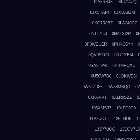
0IA5RSJ3
0IF4Y4UQ
0JX5HAPI
0JXDX9ZM
0KO7R0BZ
0LA240G7
0N1LZI50
0NALSI2P
0
0P3WEUER
0PHNO5Y4
0QV0STGJ
0R7FXEI4
0SA9HP4L
0T1MPQXC
0U56W7B0
0UDKWD5I
0W3LZD86
0W58MBQO
0
0XI05VVT
0XLR0SZZ
0
105XMS37
10LFO9CA
11P2UCTJ
126I93O6
1
133P7UOC
13COV7L8
14PRLC85
14WY7OYZ