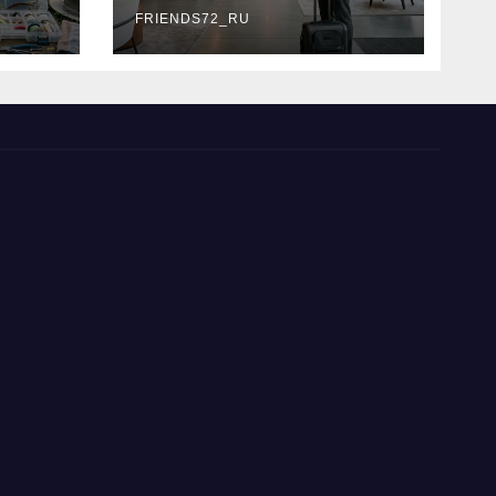
типы
FRIENDS72_RU