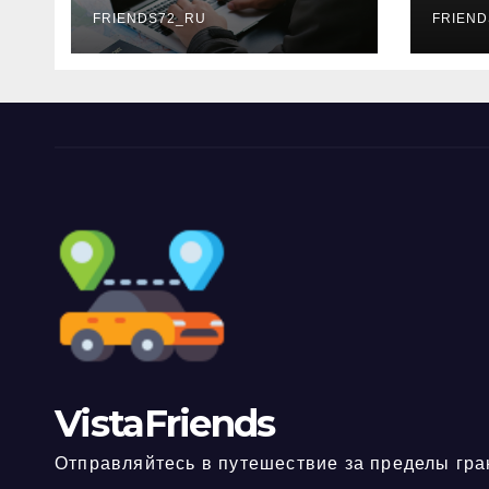
FRIENDS72_RU
дне
FRIEND
нео
док
VistaFriends
Отправляйтесь в путешествие за пределы гра