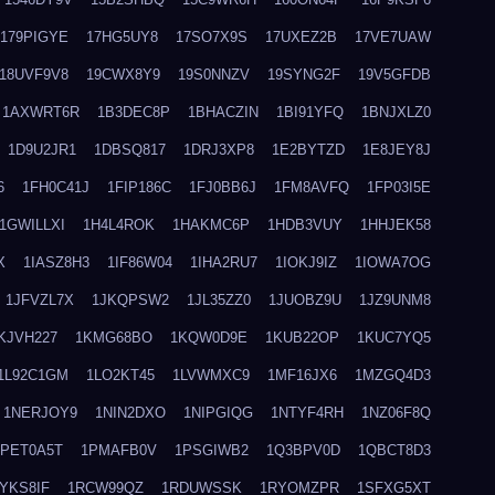
179PIGYE
17HG5UY8
17SO7X9S
17UXEZ2B
17VE7UAW
18UVF9V8
19CWX8Y9
19S0NNZV
19SYNG2F
19V5GFDB
1AXWRT6R
1B3DEC8P
1BHACZIN
1BI91YFQ
1BNJXLZ0
1D9U2JR1
1DBSQ817
1DRJ3XP8
1E2BYTZD
1E8JEY8J
6
1FH0C41J
1FIP186C
1FJ0BB6J
1FM8AVFQ
1FP03I5E
1GWILLXI
1H4L4ROK
1HAKMC6P
1HDB3VUY
1HHJEK58
X
1IASZ8H3
1IF86W04
1IHA2RU7
1IOKJ9IZ
1IOWA7OG
1JFVZL7X
1JKQPSW2
1JL35ZZ0
1JUOBZ9U
1JZ9UNM8
KJVH227
1KMG68BO
1KQW0D9E
1KUB22OP
1KUC7YQ5
1L92C1GM
1LO2KT45
1LVWMXC9
1MF16JX6
1MZGQ4D3
1NERJOY9
1NIN2DXO
1NIPGIQG
1NTYF4RH
1NZ06F8Q
1PET0A5T
1PMAFB0V
1PSGIWB2
1Q3BPV0D
1QBCT8D3
YKS8IF
1RCW99QZ
1RDUWSSK
1RYOMZPR
1SFXG5XT