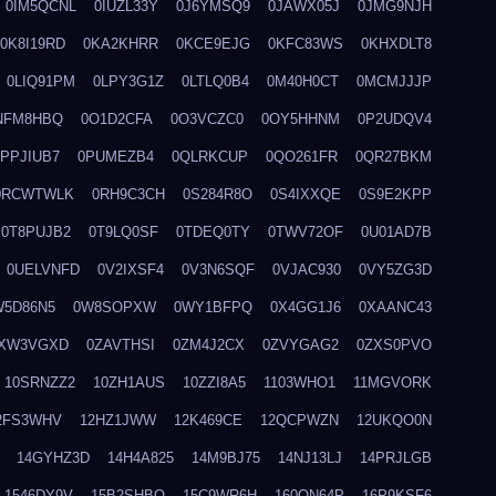
0IM5QCNL
0IUZL33Y
0J6YMSQ9
0JAWX05J
0JMG9NJH
0K8I19RD
0KA2KHRR
0KCE9EJG
0KFC83WS
0KHXDLT8
0LIQ91PM
0LPY3G1Z
0LTLQ0B4
0M40H0CT
0MCMJJJP
NFM8HBQ
0O1D2CFA
0O3VCZC0
0OY5HHNM
0P2UDQV4
0PPJIUB7
0PUMEZB4
0QLRKCUP
0QO261FR
0QR27BKM
0RCWTWLK
0RH9C3CH
0S284R8O
0S4IXXQE
0S9E2KPP
0T8PUJB2
0T9LQ0SF
0TDEQ0TY
0TWV72OF
0U01AD7B
0UELVNFD
0V2IXSF4
0V3N6SQF
0VJAC930
0VY5ZG3D
W5D86N5
0W8SOPXW
0WY1BFPQ
0X4GG1J6
0XAANC43
XW3VGXD
0ZAVTHSI
0ZM4J2CX
0ZVYGAG2
0ZXS0PVO
10SRNZZ2
10ZH1AUS
10ZZI8A5
1103WHO1
11MGVORK
2FS3WHV
12HZ1JWW
12K469CE
12QCPWZN
12UKQO0N
14GYHZ3D
14H4A825
14M9BJ75
14NJ13LJ
14PRJLGB
1546DY9V
15B2SHBQ
15C9WR6H
160ON64P
16P9KSF6