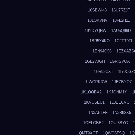
16SBWI43
16U7RZJT
181QKVNV
18FL2H11
19YDYQRW
1AU5Q96D
1BR5X4KO
1CFFT9FI
1EN94O56
1EZXAZS
1GL2VJGH
1GRISVQA
1HR93CXT
1I70CGZ
1IWGPKRW
1JEZBYO7
1K1OOBX2
1KJONM1Y
1
1KVUSEU1
1L0EECVC
1N3AELFF
1N3R82X5
1OELGBE2
1OUI6BYG
1QMT9XGT
1QWO8TSQ
1Q