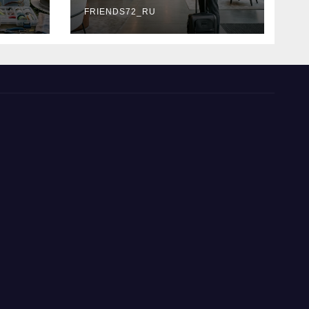
типы
FRIENDS72_RU