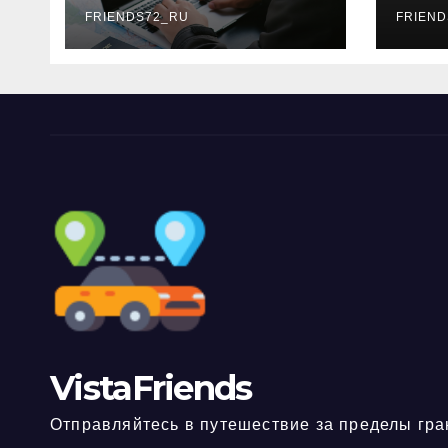
FRIENDS72_RU
дне
FRIEND
нео
док
VistaFriends
Отправляйтесь в путешествие за пределы гра