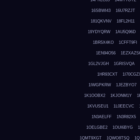
16SBWI43
16U7RZJT
181QKVNV
18FL2H11
19YDYQRW
1AU5Q96D
1BR5X4KO
1CFFT9FI
1EN94O56
1EZXAZS
1GL2VJGH
1GRISVQA
1HR93CXT
1I70CGZ
1IWGPKRW
1JEZBYO7
1K1OOBX2
1KJONM1Y
1
1KVUSEU1
1L0EECVC
1N3AELFF
1N3R82X5
1OELGBE2
1OUI6BYG
1QMT9XGT
1QWO8TSQ
1Q