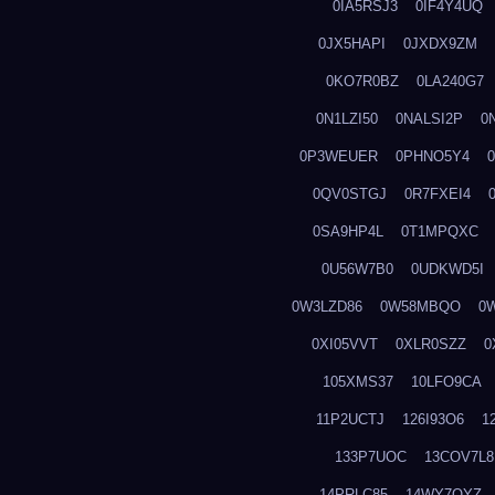
0IA5RSJ3
0IF4Y4UQ
0JX5HAPI
0JXDX9ZM
0KO7R0BZ
0LA240G7
0N1LZI50
0NALSI2P
0
0P3WEUER
0PHNO5Y4
0QV0STGJ
0R7FXEI4
0SA9HP4L
0T1MPQXC
0U56W7B0
0UDKWD5I
0W3LZD86
0W58MBQO
0
0XI05VVT
0XLR0SZZ
0
105XMS37
10LFO9CA
11P2UCTJ
126I93O6
1
133P7UOC
13COV7L8
14PRLC85
14WY7OYZ