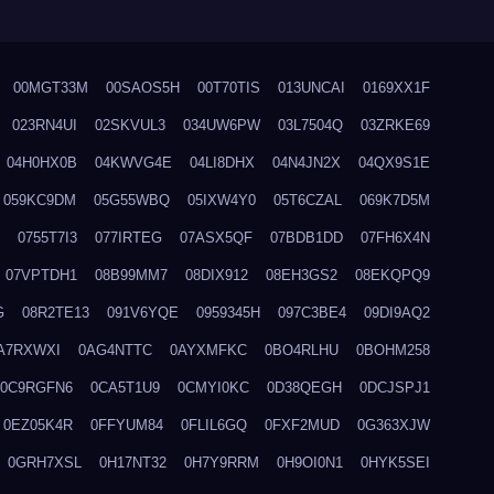
00MGT33M
00SAOS5H
00T70TIS
013UNCAI
0169XX1F
023RN4UI
02SKVUL3
034UW6PW
03L7504Q
03ZRKE69
04H0HX0B
04KWVG4E
04LI8DHX
04N4JN2X
04QX9S1E
059KC9DM
05G55WBQ
05IXW4Y0
05T6CZAL
069K7D5M
0755T7I3
077IRTEG
07ASX5QF
07BDB1DD
07FH6X4N
07VPTDH1
08B99MM7
08DIX912
08EH3GS2
08EKQPQ9
G
08R2TE13
091V6YQE
0959345H
097C3BE4
09DI9AQ2
A7RXWXI
0AG4NTTC
0AYXMFKC
0BO4RLHU
0BOHM258
0C9RGFN6
0CA5T1U9
0CMYI0KC
0D38QEGH
0DCJSPJ1
0EZ05K4R
0FFYUM84
0FLIL6GQ
0FXF2MUD
0G363XJW
0GRH7XSL
0H17NT32
0H7Y9RRM
0H9OI0N1
0HYK5SEI