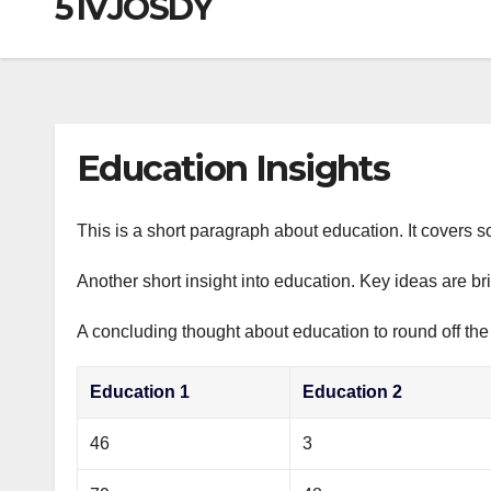
51VJOSDY
р
a
i
A
а
m
k
p
в
i
p
и
т
Education Insights
ь
This is a short paragraph about education. It covers s
Another short insight into education. Key ideas are br
A concluding thought about education to round off the
Education 1
Education 2
46
3