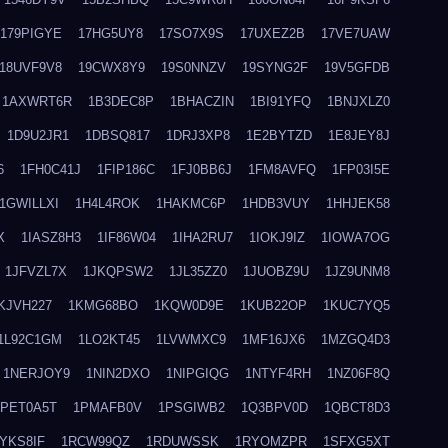
179PIGYE
17HG5UY8
17SO7X9S
17UXEZ2B
17VE7UAW
18UVF9V8
19CWX8Y9
19S0NNZV
19SYNG2F
19V5GFDB
1AXWRT6R
1B3DEC8P
1BHACZIN
1BI91YFQ
1BNJXLZ0
1D9U2JR1
1DBSQ817
1DRJ3XP8
1E2BYTZD
1E8JEY8J
6
1FH0C41J
1FIP186C
1FJ0BB6J
1FM8AVFQ
1FP03I5E
1GWILLXI
1H4L4ROK
1HAKMC6P
1HDB3VUY
1HHJEK58
X
1IASZ8H3
1IF86W04
1IHA2RU7
1IOKJ9IZ
1IOWA7OG
1JFVZL7X
1JKQPSW2
1JL35ZZ0
1JUOBZ9U
1JZ9UNM8
KJVH227
1KMG68BO
1KQW0D9E
1KUB22OP
1KUC7YQ5
1L92C1GM
1LO2KT45
1LVWMXC9
1MF16JX6
1MZGQ4D3
1NERJOY9
1NIN2DXO
1NIPGIQG
1NTYF4RH
1NZ06F8Q
1PET0A5T
1PMAFB0V
1PSGIWB2
1Q3BPV0D
1QBCT8D3
YKS8IF
1RCW99QZ
1RDUWSSK
1RYOMZPR
1SFXG5XT