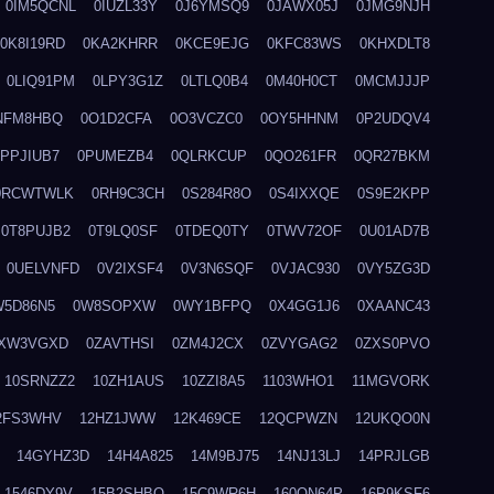
0IM5QCNL
0IUZL33Y
0J6YMSQ9
0JAWX05J
0JMG9NJH
0K8I19RD
0KA2KHRR
0KCE9EJG
0KFC83WS
0KHXDLT8
0LIQ91PM
0LPY3G1Z
0LTLQ0B4
0M40H0CT
0MCMJJJP
NFM8HBQ
0O1D2CFA
0O3VCZC0
0OY5HHNM
0P2UDQV4
0PPJIUB7
0PUMEZB4
0QLRKCUP
0QO261FR
0QR27BKM
0RCWTWLK
0RH9C3CH
0S284R8O
0S4IXXQE
0S9E2KPP
0T8PUJB2
0T9LQ0SF
0TDEQ0TY
0TWV72OF
0U01AD7B
0UELVNFD
0V2IXSF4
0V3N6SQF
0VJAC930
0VY5ZG3D
W5D86N5
0W8SOPXW
0WY1BFPQ
0X4GG1J6
0XAANC43
XW3VGXD
0ZAVTHSI
0ZM4J2CX
0ZVYGAG2
0ZXS0PVO
10SRNZZ2
10ZH1AUS
10ZZI8A5
1103WHO1
11MGVORK
2FS3WHV
12HZ1JWW
12K469CE
12QCPWZN
12UKQO0N
14GYHZ3D
14H4A825
14M9BJ75
14NJ13LJ
14PRJLGB
1546DY9V
15B2SHBQ
15C9WR6H
160ON64P
16P9KSF6