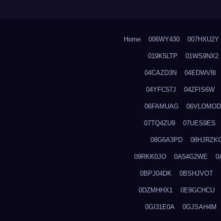
Home
006WY430
007HXU2Y
019K5LTP
01WS9NX2
04CAZD3N
04EDWV8I
04YFC57J
04ZFIS6W
06FAMUAG
06VLOMOD
07TQ4ZU9
07UES9ES
08G6A3PD
08HJRZK
09RKK0JO
0A54G2WE
0
0BPJ04DK
0BSHJVOT
0DZMHHX1
0E9GCHCU
0GI31E0A
0GJSAH4M