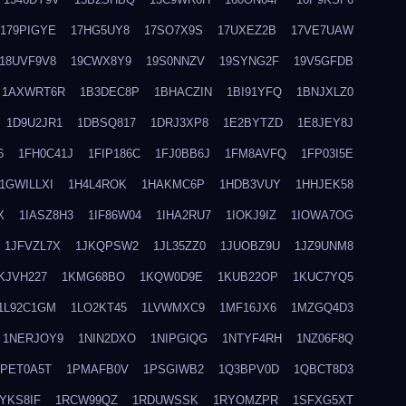
179PIGYE
17HG5UY8
17SO7X9S
17UXEZ2B
17VE7UAW
18UVF9V8
19CWX8Y9
19S0NNZV
19SYNG2F
19V5GFDB
1AXWRT6R
1B3DEC8P
1BHACZIN
1BI91YFQ
1BNJXLZ0
1D9U2JR1
1DBSQ817
1DRJ3XP8
1E2BYTZD
1E8JEY8J
6
1FH0C41J
1FIP186C
1FJ0BB6J
1FM8AVFQ
1FP03I5E
1GWILLXI
1H4L4ROK
1HAKMC6P
1HDB3VUY
1HHJEK58
X
1IASZ8H3
1IF86W04
1IHA2RU7
1IOKJ9IZ
1IOWA7OG
1JFVZL7X
1JKQPSW2
1JL35ZZ0
1JUOBZ9U
1JZ9UNM8
KJVH227
1KMG68BO
1KQW0D9E
1KUB22OP
1KUC7YQ5
1L92C1GM
1LO2KT45
1LVWMXC9
1MF16JX6
1MZGQ4D3
1NERJOY9
1NIN2DXO
1NIPGIQG
1NTYF4RH
1NZ06F8Q
1PET0A5T
1PMAFB0V
1PSGIWB2
1Q3BPV0D
1QBCT8D3
YKS8IF
1RCW99QZ
1RDUWSSK
1RYOMZPR
1SFXG5XT