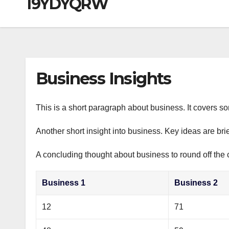
19YDYQRW
р
a
i
A
а
m
k
p
в
i
p
и
т
Business Insights
ь
This is a short paragraph about business. It covers s
Another short insight into business. Key ideas are bri
A concluding thought about business to round off the 
Business 1
Business 2
12
71