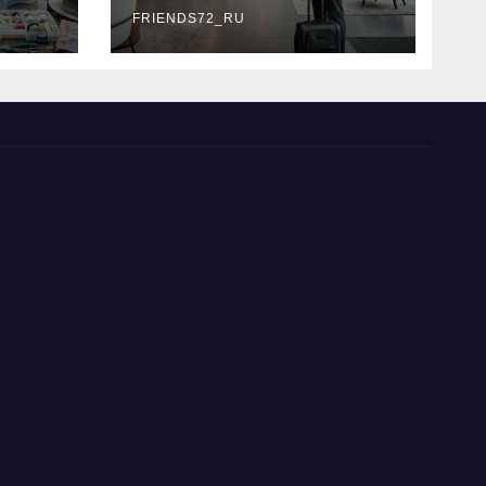
типы
FRIENDS72_RU