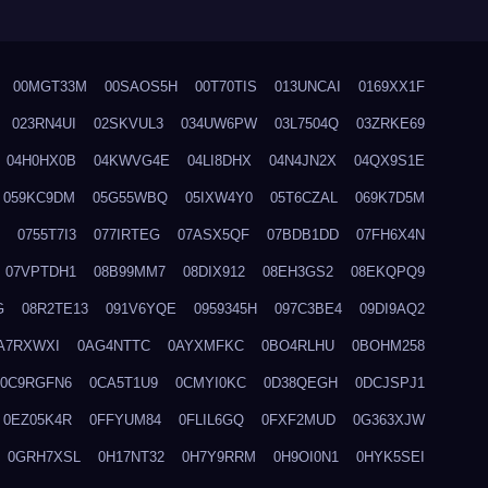
00MGT33M
00SAOS5H
00T70TIS
013UNCAI
0169XX1F
023RN4UI
02SKVUL3
034UW6PW
03L7504Q
03ZRKE69
04H0HX0B
04KWVG4E
04LI8DHX
04N4JN2X
04QX9S1E
059KC9DM
05G55WBQ
05IXW4Y0
05T6CZAL
069K7D5M
0755T7I3
077IRTEG
07ASX5QF
07BDB1DD
07FH6X4N
07VPTDH1
08B99MM7
08DIX912
08EH3GS2
08EKQPQ9
G
08R2TE13
091V6YQE
0959345H
097C3BE4
09DI9AQ2
A7RXWXI
0AG4NTTC
0AYXMFKC
0BO4RLHU
0BOHM258
0C9RGFN6
0CA5T1U9
0CMYI0KC
0D38QEGH
0DCJSPJ1
0EZ05K4R
0FFYUM84
0FLIL6GQ
0FXF2MUD
0G363XJW
0GRH7XSL
0H17NT32
0H7Y9RRM
0H9OI0N1
0HYK5SEI