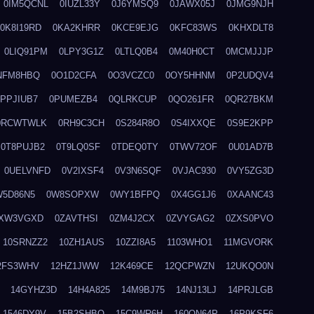
0IM5QCNL
0IUZL33Y
0J6YMSQ9
0JAWX05J
0JMG9NJH
0K8I19RD
0KA2KHRR
0KCE9EJG
0KFC83WS
0KHXDLT8
0LIQ91PM
0LPY3G1Z
0LTLQ0B4
0M40H0CT
0MCMJJJP
NFM8HBQ
0O1D2CFA
0O3VCZC0
0OY5HHNM
0P2UDQV4
0PPJIUB7
0PUMEZB4
0QLRKCUP
0QO261FR
0QR27BKM
0RCWTWLK
0RH9C3CH
0S284R8O
0S4IXXQE
0S9E2KPP
0T8PUJB2
0T9LQ0SF
0TDEQ0TY
0TWV72OF
0U01AD7B
0UELVNFD
0V2IXSF4
0V3N6SQF
0VJAC930
0VY5ZG3D
W5D86N5
0W8SOPXW
0WY1BFPQ
0X4GG1J6
0XAANC43
XW3VGXD
0ZAVTHSI
0ZM4J2CX
0ZVYGAG2
0ZXS0PVO
10SRNZZ2
10ZH1AUS
10ZZI8A5
1103WHO1
11MGVORK
2FS3WHV
12HZ1JWW
12K469CE
12QCPWZN
12UKQO0N
14GYHZ3D
14H4A825
14M9BJ75
14NJ13LJ
14PRJLGB
1546DY9V
15B2SHBQ
15C9WR6H
160ON64P
16P9KSF6