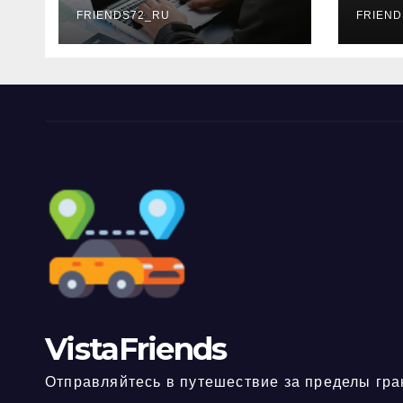
FRIENDS72_RU
дне
FRIEND
нео
док
VistaFriends
Отправляйтесь в путешествие за пределы гра