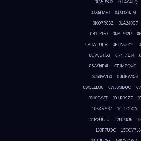
0IA5RSJ3
0IF4Y4UQ
0JX5HAPI
0JXDX9ZM
0KO7R0BZ
0LA240G7
0N1LZI50
0NALSI2P
0
0P3WEUER
0PHNO5Y4
0QV0STGJ
0R7FXEI4
0SA9HP4L
0T1MPQXC
0U56W7B0
0UDKWD5I
0W3LZD86
0W58MBQO
0
0XI05VVT
0XLR0SZZ
0
105XMS37
10LFO9CA
11P2UCTJ
126I93O6
1
133P7UOC
13COV7L8
14PRLC85
14WY7OYZ