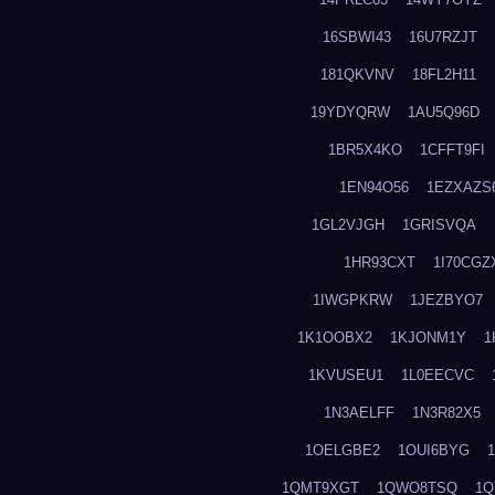
16SBWI43
16U7RZJT
181QKVNV
18FL2H11
19YDYQRW
1AU5Q96D
1BR5X4KO
1CFFT9FI
1EN94O56
1EZXAZS
1GL2VJGH
1GRISVQA
1HR93CXT
1I70CGZ
1IWGPKRW
1JEZBYO7
1K1OOBX2
1KJONM1Y
1
1KVUSEU1
1L0EECVC
1N3AELFF
1N3R82X5
1OELGBE2
1OUI6BYG
1QMT9XGT
1QWO8TSQ
1Q