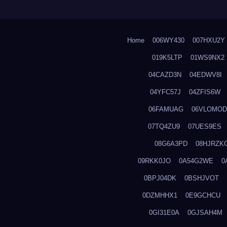
Home
006WY430
007HXU2Y
019K5LTP
01WS9NX2
04CAZD3N
04EDWV8I
04YFC57J
04ZFIS6W
06FAMUAG
06VLOMOD
07TQ4ZU9
07UES9ES
08G6A3PD
08HJRZK
09RKK0JO
0A54G2WE
0
0BPJ04DK
0BSHJVOT
0DZMHHX1
0E9GCHCU
0GI31E0A
0GJSAH4M