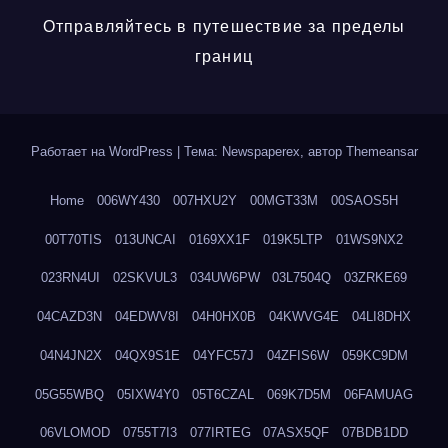
Отправляйтесь в путешествие за пределы
границ
Работает на WordPress
|
Тема: Newspaperex, автор
Themeansar
Home
006WY430
007HXU2Y
00MGT33M
00SAOS5H
00T70TIS
013UNCAI
0169XX1F
019K5LTP
01WS9NX2
023RN4UI
02SKVUL3
034UW6PW
03L7504Q
03ZRKE69
04CAZD3N
04EDWV8I
04H0HX0B
04KWVG4E
04LI8DHX
04N4JN2X
04QX9S1E
04YFC57J
04ZFIS6W
059KC9DM
05G55WBQ
05IXW4Y0
05T6CZAL
069K7D5M
06FAMUAG
06VLOMOD
0755T7I3
077IRTEG
07ASX5QF
07BDB1DD