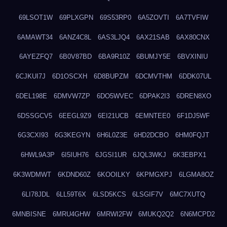
69LSOT1W
69PLXGPN
69S53RP0
6A5ZOVTI
6A7TVFIW
6AMAWT34
6ANZ4C8L
6AS3LJQ4
6AX21SAB
6AX80CNX
6AYEZFQ7
6B0V87BD
6BA9R10Z
6BUMJY5E
6BVXINIU
6CJKUI7J
6D1OSCXH
6D8BUPZM
6DCMVTHM
6DDK07UL
6DEL198E
6DMVW7ZP
6DO5WVEC
6DPAK2I3
6DREN8XO
6DSSGCV5
6EEGL9Z9
6EI21UCB
6EMNTEE0
6F1DJ5WF
6G3CXI93
6G3KEGYN
6H6L0Z3E
6HD2DCBO
6HM0FQJT
6HWL9A3P
6I5IUH76
6JGSI1UR
6JQL3WKJ
6K3EBPX1
6K3WDMWT
6KDND60Z
6KOOILKY
6KPMGXPJ
6LGMA8OZ
6LI78JDL
6LL59T6X
6LSD5KCS
6LSGIF7V
6MC7XUTQ
6MNBISNE
6MRU4GHW
6MRWI2FW
6MUKQ2Q2
6N6MCPD2