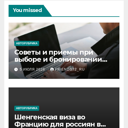
You missed
АВТОРУБРИКА
Советы и приемы при
выборе и бронировании
авиабилетов
5 ИЮЛЯ 2026
FRIENDS72_RU
АВТОРУБРИКА
Шенгенская виза во
Францию для россиян в