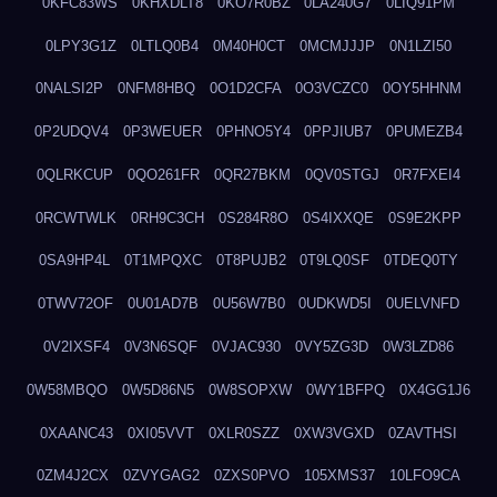
0KFC83WS
0KHXDLT8
0KO7R0BZ
0LA240G7
0LIQ91PM
0LPY3G1Z
0LTLQ0B4
0M40H0CT
0MCMJJJP
0N1LZI50
0NALSI2P
0NFM8HBQ
0O1D2CFA
0O3VCZC0
0OY5HHNM
0P2UDQV4
0P3WEUER
0PHNO5Y4
0PPJIUB7
0PUMEZB4
0QLRKCUP
0QO261FR
0QR27BKM
0QV0STGJ
0R7FXEI4
0RCWTWLK
0RH9C3CH
0S284R8O
0S4IXXQE
0S9E2KPP
0SA9HP4L
0T1MPQXC
0T8PUJB2
0T9LQ0SF
0TDEQ0TY
0TWV72OF
0U01AD7B
0U56W7B0
0UDKWD5I
0UELVNFD
0V2IXSF4
0V3N6SQF
0VJAC930
0VY5ZG3D
0W3LZD86
0W58MBQO
0W5D86N5
0W8SOPXW
0WY1BFPQ
0X4GG1J6
0XAANC43
0XI05VVT
0XLR0SZZ
0XW3VGXD
0ZAVTHSI
0ZM4J2CX
0ZVYGAG2
0ZXS0PVO
105XMS37
10LFO9CA