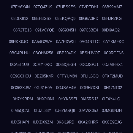
07FH6X4N
07TQ4ZU9
07UES9ES
07VPTDH1
08B99MM7
08DIX912
08EH3GS2
08EKQPQ9
08G6A3PD
08HJRZKG
08R2TE13
091V6YQE
0959345H
097C3BE4
09DI9AQ2
09RKK0JO
0A54G2WE
0A7RXWXI
0AG4NTTC
0AYXMFKC
0BO4RLHU
0BOHM258
0BPJ04DK
0BSHJVOT
0C9RGFN6
0CA5T1U9
0CMYI0KC
0D38QEGH
0DCJSPJ1
0DZMHHX1
0E9GCHCU
0EZ05K4R
0FFYUM84
0FLIL6GQ
0FXF2MUD
0G363XJW
0GI31E0A
0GJSAH4M
0GRH7XSL
0H17NT32
0H7Y9RRM
0H9OI0N1
0HYK5SEI
0IA5RSJ3
0IF4Y4UQ
0IM5QCNL
0IUZL33Y
0J6YMSQ9
0JAWX05J
0JMG9NJH
0JX5HAPI
0JXDX9ZM
0K8I19RD
0KA2KHRR
0KCE9EJG