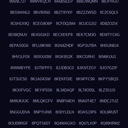
895NL72T
89WVKQCH
8A6B5EEP
8BBJWQMN
8BJPIIGO
8BSWANL0
8BVB056I
8BZT9YKF
8BZZZWSD
8C2C6QL5
8C6H1X9Q
8CEG9O6P
8CFDQ2M4
8CUCG2I2
8D8ZOZI4
8E09QNUV
8E4S01KD
8ECXEKP8
8EK7CM3O
8EMTYC6G
8EPAS0G6
8FLU9KW0
8GN4ZHDF
8GP2U7BA
8HSUN8J4
8HV1LF0X
8I0XX43W
8IGK9S2K
8IKCGRHJ
8IN6KUU1
8IWWBYPE
8J75FPFS
8JJDB3C0
8JKNTZGY
8JO7GZIF
8JT3UC50
8K1AGK5W
8KEKFDIE
8KNPFC99
8KPYSBQS
8KXIFVGC
8KYIF5SK
8L34DAQF
8L74O55L
8LZ3S1IS
8M8UKA3C
8MLQKCFV
8N8F04EH
8NA0T4E7
8NDCJ7UZ
8NGGUDVA
8NPYUIWI
8O0YLDLN
8OASJ3P6
8OL9RU5T
8OUD8RGF
8PQTS65Y
8Q4WAGXO
8Q67LX0P
8Q89HRM2