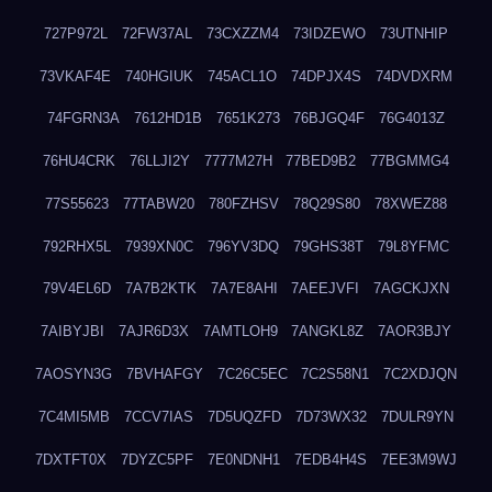
727P972L
72FW37AL
73CXZZM4
73IDZEWO
73UTNHIP
73VKAF4E
740HGIUK
745ACL1O
74DPJX4S
74DVDXRM
74FGRN3A
7612HD1B
7651K273
76BJGQ4F
76G4013Z
76HU4CRK
76LLJI2Y
7777M27H
77BED9B2
77BGMMG4
77S55623
77TABW20
780FZHSV
78Q29S80
78XWEZ88
792RHX5L
7939XN0C
796YV3DQ
79GHS38T
79L8YFMC
79V4EL6D
7A7B2KTK
7A7E8AHI
7AEEJVFI
7AGCKJXN
7AIBYJBI
7AJR6D3X
7AMTLOH9
7ANGKL8Z
7AOR3BJY
7AOSYN3G
7BVHAFGY
7C26C5EC
7C2S58N1
7C2XDJQN
7C4MI5MB
7CCV7IAS
7D5UQZFD
7D73WX32
7DULR9YN
7DXTFT0X
7DYZC5PF
7E0NDNH1
7EDB4H4S
7EE3M9WJ