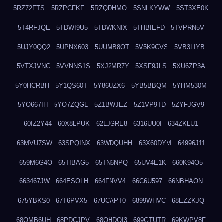
5RZ72FTS
5RZPCFKF
5RZQDHMO
5SNLKYWW
5ST3XE0K
5T4RFJQE
5TDWI9U5
5TDWKNIX
5THBIEFD
5TVPRN5V
5UJY0QQ2
5UPNX603
5UUMB8OT
5V5K9CVS
5VB3LIYB
5VTXJVNC
5VVNNS1S
5XJ2MR7Y
5XSF9JLS
5XU6ZP3A
5Y0HCRBH
5Y1QS60T
5Y86UZX6
5YB5BBQM
5YHM530M
5YO667IH
5YO7ZQGL
5Z1BWJEZ
5Z1VP9TD
5ZYFJGV9
60IZ2Y44
60X8LPUK
62LJGRE8
6316UU0I
634ZKLU1
63MVU7SW
63SPQINX
63WDQUHH
63X60DYM
64996J11
659M6G4O
65TIBAG5
65TN6NPQ
65UV4E1K
660K94O5
663467JW
664ESOLH
664FNVV4
66C6U597
66NBHAON
675YBKS0
67T6PVX5
67UCAPT0
6899WHVC
68EZZKJQ
68OMB6UH
68PDCJPV
68QHDOI3
699GTUTR
69KWPV8F