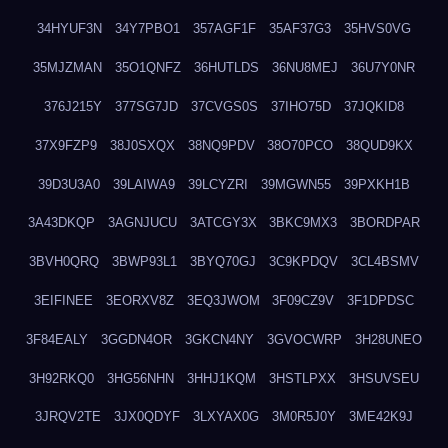
34HYUF3N
34Y7PBO1
357AGF1F
35AF37G3
35HVS0VG
35MJZMAN
35O1QNFZ
36HUTLDS
36NU8MEJ
36U7Y0NR
376J215Y
377SG7JD
37CVGS0S
37IHO75D
37JQKID8
37X9FZP9
38J0SXQX
38NQ9PDV
38O70PCO
38QUD9KX
39D3U3A0
39LAIWA9
39LCYZRI
39MGWN55
39PXKH1B
3A43DKQP
3AGNJUCU
3ATCGY3X
3BKC9MX3
3BORDPAR
3BVH0QRQ
3BWP93L1
3BYQ70GJ
3C9KPDQV
3CL4BSMV
3EIFINEE
3EORXV8Z
3EQ3JWOM
3F09CZ9V
3F1DPDSC
3F84EALY
3GGDN4OR
3GKCN4NY
3GVOCWRP
3H28UNEO
3H92RKQ0
3HG56NHN
3HHJ1KQM
3HSTLPXX
3HSUVSEU
3JRQV2TE
3JX0QDYF
3LXYAX0G
3M0R5J0Y
3ME42K9J