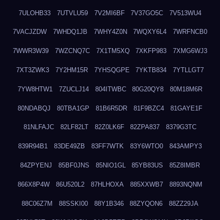
7ULOHB33
7UTVLU59
7V2MI6BF
7V37GO5C
7V513WU4
7VACJZDW
7WHDQ1JB
7WHY4Z0N
7WQXY6L4
7WRFNCB0
7WWR3W39
7WZCNQ7C
7X1TM5XQ
7XKFP983
7XMG6WJ3
7XT3ZWK3
7Y2HM15R
7YHSQGPE
7YKTB834
7YTLLGT7
7YW8HTW1
7ZUCLJ14
804ITWBC
80G20QY8
80M18M6R
80NDABQJ
80TBA1GP
81B6R5DR
81F9BZC4
81GAYE1F
81NLFAJC
82LF82LT
82Z0LK6F
82ZPA837
8379G3TC
839R94B1
83DE49ZB
83FF7WTK
83Y6WTO0
843AMPY3
84ZPYENJ
85BF0JNS
85NIO1GL
85YB83US
85Z8IMBR
866X8P4W
86U520L2
87HLHOXA
885XXWB7
8893NQNM
88C06Z7M
88SSKI00
88Y1B346
88ZYQON6
88ZZ29JA