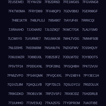
7EUSEMEI
7EYNVZ6I
7FB2DR6D
7FE1WG6S
7FGV6NG8
7FKTW3MA
7FRYD8I9
7FX48QP3
7GDV0B8J
7GER99GF
7H8E1KTR
7H8LPLGJ
7I854907
7IAYUF4X
7IRRICQI
7JIRAAHO
7JJO4AR2
7JLOZ9Q7
7KWC77GK
7LALYSM0
7LCWIIY0
7LVURME7
7M1UWA38
7MHLTVDG
7MM4F50B
7NL020H5
7NS5N00M
7NSA9LFN
7NZIGFWV
7O15HQUY
7O6U1WZR
7O89DJ0L
7OB253FZ
7ODLM7D2
7OY8DOTS
7P5VTP24
7PDDGXNL
7PDF28N1
7PISQHBH
7PKT2VUV
7PN5ZVPO
7PS4XQMK
7PVQC4XL
7PVZ4BY4
7PY3EC1H
7Q1VZL8M
7QAQLLVB
7QP7DLC5
7QSLGYCU
7R0ZOLUX
7R9IGDKD
7ROB1V3K
7RPZVSPJ
7RX9CIDZ
7SH2DRLB
7T1IUHHO
7T3VE5UQ
7TKA257G
7TYDPROM
7UA3TIBE