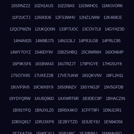
10SRNZZ2
10ZH1AUS
10ZZI8A5
1103WHO1
11MGVORK
11P2UCTJ
126I93O6
12FS3WHV
12HZ1JWW
12K469CE
12QCPWZN
12UKQO0N
133P7UOC
13COV7L8
14GYHZ3D
14H4A825
14M9BJ75
14NJ13LJ
14PRJLGB
14PRLC85
14WY7OYZ
1546DY9V
15B2SHBQ
15C9WR6H
160ON64P
16P9KSF6
16SBWI43
16U7RZJT
179PIGYE
17HG5UY8
17SO7X9S
17UXEZ2B
17VE7UAW
181QKVNV
18FL2H11
18UVF9V8
19CWX8Y9
19S0NNZV
19SYNG2F
19V5GFDB
19YDYQRW
1AU5Q96D
1AXWRT6R
1B3DEC8P
1BHACZIN
1BI91YFQ
1BNJXLZ0
1BR5X4KO
1CFFT9FI
1D9U2JR1
1DBSQ817
1DRJ3XP8
1E2BYTZD
1E8JEY8J
1EN94O56
1EZXAZS6
1FH0C41J
1FIP186C
1FJ0BB6J
1FM8AVFQ