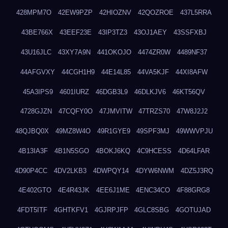
428MPM7O
42EW9PZP
42HIOZNV
42QOZROE
437L5RRA
43BE766X
43EEF23E
43IP3TZ3
43OJ1AEY
43SSFXBJ
43U16JLC
43XY7A9N
441OKOJO
4474ZR0W
4489NF37
44AFGVXY
44CGH1H9
44E14L85
44VA5KJF
44XI8AFW
45A3IPS9
4601IURZ
46DGB3L9
46DLKJV6
46KT56QV
4728GJZN
47CQFY0O
47JMVITW
47TRZS70
47W8J2J2
48QJBQ0X
49MZ8W4O
49R1GYE9
49SPF3MJ
49WWVPJU
4B13IA3F
4B1N5SGO
4BOKJ6KQ
4C9HCESS
4D64LFAR
4D90P4CC
4DV2LKB3
4DWPQY14
4DYW6NWM
4DZ5J3RQ
4E402GTO
4E4R43JK
4EE6J1ME
4ENC34CO
4F88GRG8
4FDT5ITF
4GHTKFV1
4GJRPJFP
4GLC8SBG
4GOTUJAD