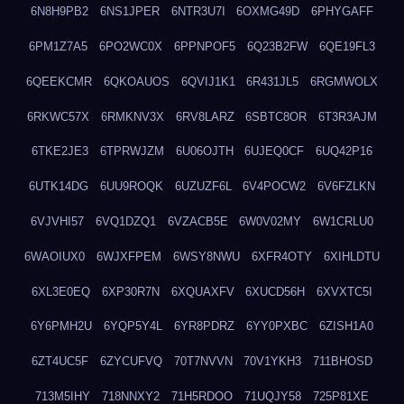
6N8H9PB2
6NS1JPER
6NTR3U7I
6OXMG49D
6PHYGAFF
6PM1Z7A5
6PO2WC0X
6PPNPOF5
6Q23B2FW
6QE19FL3
6QEEKCMR
6QKOAUOS
6QVIJ1K1
6R431JL5
6RGMWOLX
6RKWC57X
6RMKNV3X
6RV8LARZ
6SBTC8OR
6T3R3AJM
6TKE2JE3
6TPRWJZM
6U06OJTH
6UJEQ0CF
6UQ42P16
6UTK14DG
6UU9ROQK
6UZUZF6L
6V4POCW2
6V6FZLKN
6VJVHI57
6VQ1DZQ1
6VZACB5E
6W0V02MY
6W1CRLU0
6WAOIUX0
6WJXFPEM
6WSY8NWU
6XFR4OTY
6XIHLDTU
6XL3E0EQ
6XP30R7N
6XQUAXFV
6XUCD56H
6XVXTC5I
6Y6PMH2U
6YQP5Y4L
6YR8PDRZ
6YY0PXBC
6ZISH1A0
6ZT4UC5F
6ZYCUFVQ
70T7NVVN
70V1YKH3
711BHOSD
713M5IHY
718NNXY2
71H5RDOO
71UQJY58
725P81XE