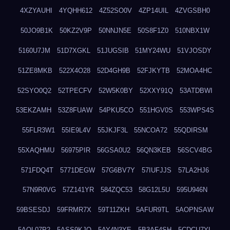
4XZYAUHI
4YQHH612
4Z52SO0V
4ZP14UIL
4ZVGSBH0
50JO9B1K
50KZ2V9P
50NNJN5E
50S8F1Z0
510NBX1W
5160U7JM
51D7XGKL
51JUGSIB
51MY24WU
51VJOSDY
51ZE8MKB
522X4O28
52D4GH9B
52FJKYTB
52MOA4HC
52SYO0Q2
52TPECFV
52W5K0BY
52XXY91Q
53ATDBWI
53EKZAMH
53Z8FUAW
54PKU5CO
551HGV0S
553WPS4S
55FLR3W1
55IE9L4V
55JKJF3L
55NCOA72
55QDIRSM
55XAQHMU
56975PIR
56GSA0U2
56QN3KEB
56SCV4BG
571FDQ4T
5771DEGW
57G6BV7Y
57IUFJJS
57LA2HJ6
57N9R0VG
57Z141YR
584ZQC53
58G12L5U
595U946N
59BSESDJ
59FRMR7X
59T11ZKH
5AFUR9TL
5AOPNSAW
5AQL07P2
5ASS9KJO
5AY4N3YE
5B3AF4SH
5CDCU7YL