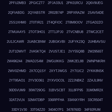
2PFU2MB3
2PGICZT7
2PJA33U1
2PK01RCU
2Q6V9UEG
2QFIABDG
2QYABSTR
2R02B74P
2RPXRAZM
2SAV54DE
2SS1XHM0
2T0TIR21
2T4QFIOC
2T8M8OOV
2TGAD2ZO
2TMUAAY5
2TOT3HO1
2TT1JPJ0
2TVCNBU8
2TWC2CET
2U1JCAWR
2UABCBNW
2UBGKVBI
2UFYK23Q
2UHBAVSU
2UT1DWVT
2VA5KTQ4
2VUSTJE1
2VY55Q8B
2W29565T
2W496244
2WADJS4M
2WGUIKKG
2WK2EL88
2WNPNKRH
2WV0ZHMD
2X7CQ1SY
2XYTJWGS
2Y7I1IC2
2YKK8NSK
2YT95AO1
2YV3O361
2YXVOCOL
2Z2JNBKZ
2ZAJL9NV
30D5VUM9
30W729OG
31BVSCBT
31L8FP95
31M0MR2X
32AT2VLN
32MATDBP
336RPFHA
33ANXYRH
33CR504T
33DY1V30
33T04ZZ0
3404O7P1
3478760D
34F92RUM