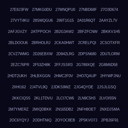
27E8J3FW
27MKG0DU
27MNQPU0
27NBD68F
27O3D674
27VYT4KU
28SMQGU6
299T1G15
2A01R6QT
2AAYZL7V
2AFJGVZY
2ATPPOCH
2B2G3AW2
2BFZFCNW
2BKKV1H5
2BLDOOU6
2BRHOLRJ
2CKA0HWT
2CRELPQI
2CSOTXFR
2CVZ7WMG
2D26EBXW
2D942LRG
2DPSN680
2DU7LORM
2EZC76PR
2F53ZH8K
2FFJSSR3
2G789XQE
2G8M6D58
2HDT2UKH
2HLBXGGN
2HMC2F0V
2HO7QAUP
2HYWPJNU
2IIHI162
2J4TVL9Q
2JDKS9WZ
2JG4QYDE
2JSJLGSQ
2KKCIQS5
2KL1TDVU
2LCI7CW6
2LN9C5H3
2LVOI55N
2M7YMERZ
2MIQDBKK
2N165DB2
2NFH8OET
2NXDJSMA
2OC6YQYJ
2ODHTNIQ
2OYOC8EB
2P5KVO7J
2PB26F91