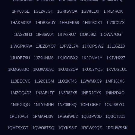
1FP03I5E
1GL2VJGH
1GRISVQA
1GWILLXI
1H4L4ROK
1HAKMC6P
1HDB3VUY
1HHJEK58
1HR93CXT
1I70CGZX
1IASZ8H3
1IF86W04
1IHA2RU7
1IOKJ9IZ
1IOWA7OG
1IWGPKRW
1JEZBYO7
1JFVZL7X
1JKQPSW2
1JL35ZZ0
1JUOBZ9U
1JZ9UNM8
1K1OOBX2
1KJONM1Y
1KJVH227
1KMG68BO
1KQW0D9E
1KUB22OP
1KUC7YQ5
1KVUSEU1
1L0EECVC
1L92C1GM
1LO2KT45
1LVWMXC9
1MF16JX6
1MZGQ4D3
1N3AELFF
1N3R82X5
1NERJOY9
1NIN2DXO
1NIPGIQG
1NTYF4RH
1NZ06F8Q
1OELGBE2
1OUI6BYG
1PET0A5T
1PMAFB0V
1PSGIWB2
1Q3BPV0D
1QBCT8D3
1QMT9XGT
1QWO8TSQ
1QYKS8IF
1RCW99QZ
1RDUWSSK