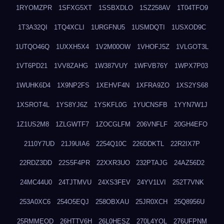
1RYOMZPR
1SFXG5XT
1SSBXDLO
1SZ258AV
1T04TFO9
1T3A32QI
1TQ4XCLI
1URGFNU5
1USMDQTI
1USXOD9C
1UTQO46Q
1UXXH5X4
1V2M00OW
1VHOFJ5Z
1VLGOT3L
1VT6PD21
1VV8ZAHG
1W387VUY
1WFVB76Y
1WPX7P03
1WUHK6D4
1X9NP2FS
1XEHVF4N
1XFRA9ZO
1XS2YS68
1XSROT4L
1YS8YJ6Z
1YSKFL0G
1YUCNSFB
1YYN7W1J
1Z1US2M8
1ZLGWTF7
1ZOCGLFM
206VNFLF
20GH4EFO
2110Y7UD
21J9UIA6
2254Q10C
226DDKTL
22R2IX7P
22RDZ3DD
22S5F4PR
22XXR3UO
232PTAJG
24AZ56D2
24MC44U0
24TJTMVU
24XS3FEV
24YV1LVI
252T7VNK
253A0XC6
254O5EQJ
258OBXAU
25JR0XCH
25Q8956U
25RMMEOD
26HTTV6H
26L0HESZ
270L4YOL
276UFPNM