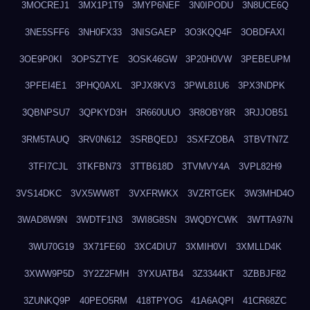
3MOCREJ1
3MX1P1T9
3MYP6NEF
3N0IPODU
3N8UCE6Q
3NE5SFF6
3NH0FX33
3NISGAEP
3O3KQQ4F
3OBDFAXI
3OE9P0KI
3OPSZTYE
3OSK46GW
3P20H0VW
3PEBEUPM
3PFEI4E1
3PHQ0AXL
3PJX8KV3
3PWL81U6
3PX3NDPK
3QBNPSU7
3QPKYD3H
3R660UUO
3R8OBY8R
3RJJOB51
3RM5TAUQ
3RV0N612
3SRBQEDJ
3SXFZOBA
3TBVTN7Z
3TFI7CJL
3TKFBN73
3TTB618D
3TVMVY4A
3VPL82H9
3VS14DKC
3VX5WW8T
3VXFRWKX
3VZRTGEK
3W3MHD4O
3WAD8W9N
3WDTF1N3
3WI8G8SN
3WQDYCWK
3WTTA97N
3WU70G19
3X71FE60
3XC4DIU7
3XMIH0VI
3XMLLD4K
3XWW9P5D
3Y2Z2FMH
3YXUATB4
3Z3344KT
3ZBBJF82
3ZUNKQ9P
40PEO5RM
418TPYOG
41A6AQPI
41CR68ZC