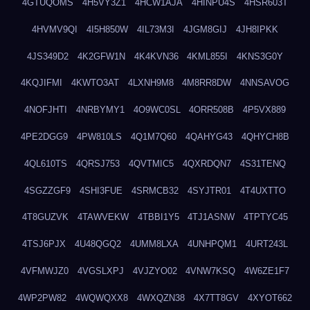
4GTUQOMS
4H5VY3Z1
4HCW1AJA
4HINPU4S
4HSR603T
4HVMV9QI
4I5H850W
4IL73M3I
4JGM8GIJ
4JH8IPKK
4JS349D2
4K2GFW1N
4K4KVN36
4KML855I
4KNS3G0Y
4KQJIFMI
4KWTO3AT
4LXNH9M8
4M8RR8DW
4NNSAVOG
4NOFJHTI
4NRBYMY1
4O9WC0SL
4ORR508B
4P5VX889
4PE2DGG9
4PW810LS
4Q1M7Q60
4QAHYG43
4QHYCH8B
4QL610TS
4QRSJ753
4QVTMIC5
4QXRDQN7
4S31TENQ
4SGZZGF9
4SHI3FUE
4SRMCB32
4SYJTR01
4T4UXTTO
4T8GUZVK
4TAWVEKW
4TBBI1Y5
4TJ1ASNW
4TPTYC45
4TSJ6PJX
4U48QGQ2
4UMM8LXA
4UNHPQM1
4URT243L
4VFMWJZ0
4VGSLXPJ
4VJZYO02
4VNW7KSQ
4W6ZE1F7
4WP2PW82
4WQWQXX8
4WXQZN38
4X7TT8GV
4XYOT662