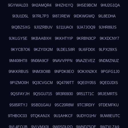
9GYWALD3
9H2AMQR4
9HIZH1YQ
9HSE9BCM
9HU2G1QA
9I3U1D5L
9I7RL7P3
9I87JREW
9IDKWGWQ
9IL8EDHA
9IQBZSXG
9J0ZRBUV
9J11UAOI
9JA7JOQ9
9JHR89JS
9JKLGY5E
9KBAABXH
9KKHTYIP
9KRBN3CP
9KXDCNY7
9KYCB7O6
9KZY0X2M
9LDELS8R
9LI6FD0X
9LPX29XS
9M408HT8
9N08A9CF
9NAVVPPN
9NAZEVEZ
9NDMZNUZ
9NKKRBUS
9NM3IO8B
9NPDK8EO
9OKXN2KX
9PGFG1J0
9PIZMO0H
9Q3CVGCM
9Q4799TT
9QE0Y05S
9QEDJDIS
9QSFAYJH
9QSGU715
9R3R0930
9R51T71C
9RJEMRTS
9S85RTYJ
9SBD1GAU
9SC20R8W
9TC3RDIY
9TDEMFKU
9THBOC03
9TQKANJX
9U1AHKCF
9UDYO1HV
9UW8EUTC
9VL4EOJB
9VLVMX0I
9W0SDU2O
9WNDZ5OE
9WZXLZA9