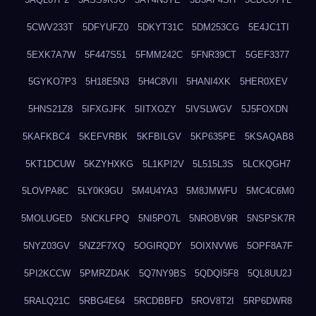
5CWV233T
5DFYUFZ0
5DKYT31C
5DM253CG
5E4JC1TI
5EXK7A7W
5F447S51
5FMM242C
5FNR39CT
5GEF3377
5GYKO7P3
5H18E5N3
5H4C8VII
5HANI4XK
5HER0XEV
5HNS21Z8
5IFXGJFK
5IITXOZY
5IVSLWGV
5J5FOXDN
5KAFKBC4
5KEFVRBK
5KFBILGV
5KP635PE
5KSAQAB8
5KT1DCUW
5KZYHXKG
5L1KPI2V
5L515L3S
5LCKQGH7
5LOVPA8C
5LY0K9GU
5M4U4YA3
5M8JMWFU
5MC4C6M0
5MOLUGED
5NCKLFPQ
5NI5PO7L
5NROBV9R
5NSPSK7R
5NYZ03GV
5NZ2F7XQ
5OGIRQDY
5OIXNVW6
5OPF8A7F
5PI2KCCW
5PMRZDAK
5Q7NY9BS
5QDQI5F8
5QL8UU2J
5RALQ21C
5RBG4E64
5RCDBBFD
5ROV8T2I
5RP6DWR8