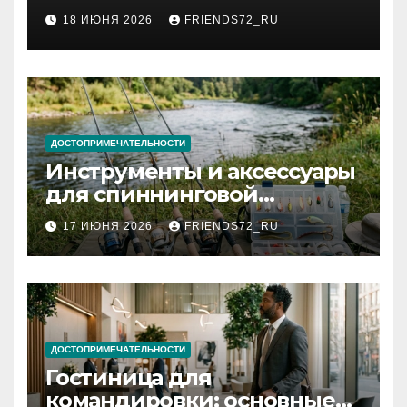
2026 году: сроки от 3 дней
18 ИЮНЯ 2026
FRIENDS72_RU
и список необходимых
документов
ДОСТОПРИМЕЧАТЕЛЬНОСТИ
Инструменты и аксессуары
для спиннинговой
рыбалки: назначение и
17 ИЮНЯ 2026
FRIENDS72_RU
типы
ДОСТОПРИМЕЧАТЕЛЬНОСТИ
Гостиница для
командировки: основные