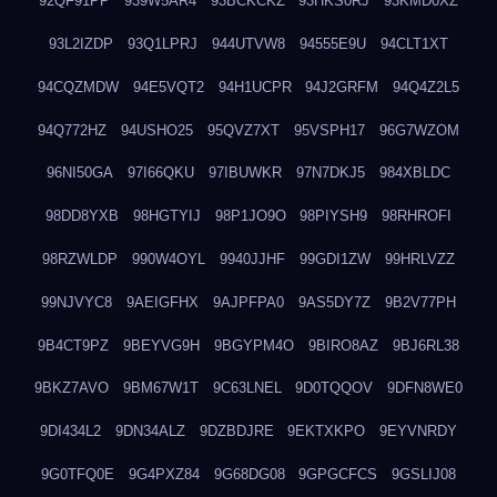
92QF91PP
939W5AR4
93BCKCKZ
93HKS0RJ
93KMD0XZ
93L2IZDP
93Q1LPRJ
944UTVW8
94555E9U
94CLT1XT
94CQZMDW
94E5VQT2
94H1UCPR
94J2GRFM
94Q4Z2L5
94Q772HZ
94USHO25
95QVZ7XT
95VSPH17
96G7WZOM
96NI50GA
97I66QKU
97IBUWKR
97N7DKJ5
984XBLDC
98DD8YXB
98HGTYIJ
98P1JO9O
98PIYSH9
98RHROFI
98RZWLDP
990W4OYL
9940JJHF
99GDI1ZW
99HRLVZZ
99NJVYC8
9AEIGFHX
9AJPFPA0
9AS5DY7Z
9B2V77PH
9B4CT9PZ
9BEYVG9H
9BGYPM4O
9BIRO8AZ
9BJ6RL38
9BKZ7AVO
9BM67W1T
9C63LNEL
9D0TQQOV
9DFN8WE0
9DI434L2
9DN34ALZ
9DZBDJRE
9EKTXKPO
9EYVNRDY
9G0TFQ0E
9G4PXZ84
9G68DG08
9GPGCFCS
9GSLIJ08