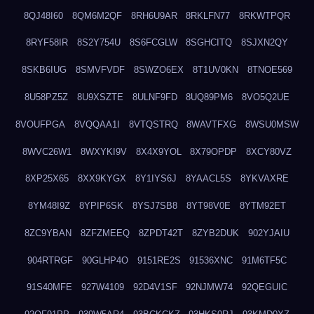
8QJ48I60
8QM6M2QF
8RH6U9AR
8RKLFN77
8RKWTPQR
8RYF58IR
8S2Y754U
8S6FCGLW
8SGHCITQ
8SJXN2QY
8SKB6IUG
8SMVFVDF
8SWZO6EX
8T1UV0KN
8TNOE569
8U58PZ5Z
8U9XSZTE
8ULNF9FD
8UQ89PM6
8VO5Q2UE
8VOUFPGA
8VQQAA1I
8VTQSTRQ
8WAVTFXG
8WSU0MSW
8WVC26W1
8WXYKI9V
8X4X9YOL
8X79OPDP
8XCY80VZ
8XP25X65
8XX9KYGX
8Y1IYS6J
8YAACL5S
8YKVAXRE
8YM48I9Z
8YPIP6SK
8YSJ7SB8
8YT98V0E
8YTM92ET
8ZC9YBAN
8ZFZMEEQ
8ZPDT42T
8ZYB2DUK
902YJAIU
904RTRGF
90GLHP4O
9151RE2S
91536XNC
91M6TF5C
91S40MFE
927W4109
92D4V1SF
92NJMW74
92QEGUIC