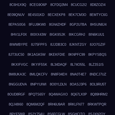
8C6H1X9Q
8CEG9O6P
8CFDQ2M4
8CUCG2I2
8D8ZOZI4
8E09QNUV
8E4S01KD
8ECXEKP8
8EK7CM3O
8EMTYC6G
8EPAS0G6
8FLU9KW0
8GN4ZHDF
8GP2U7BA
8HSUN8J4
8HV1LF0X
8I0XX43W
8IGK9S2K
8IKCGRHJ
8IN6KUU1
8IWWBYPE
8J75FPFS
8JJDB3C0
8JKNTZGY
8JO7GZIF
8JT3UC50
8K1AGK5W
8KEKFDIE
8KNPFC99
8KPYSBQS
8KXIFVGC
8KYIF5SK
8L34DAQF
8L74O55L
8LZ3S1IS
8M8UKA3C
8MLQKCFV
8N8F04EH
8NA0T4E7
8NDCJ7UZ
8NGGUDVA
8NPYUIWI
8O0YLDLN
8OASJ3P6
8OL9RU5T
8OUD8RGF
8PQTS65Y
8Q4WAGXO
8Q67LX0P
8Q89HRM2
8QJ48I60
8QM6M2QF
8RH6U9AR
8RKLFN77
8RKWTPQR
8RYF58IR
8S2Y754U
8S6FCGLW
8SGHCITQ
8SJXN2QY