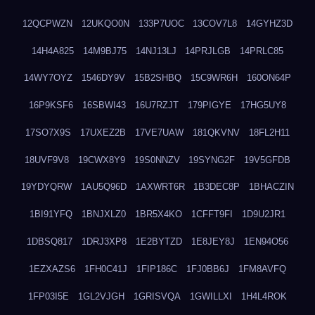
12QCPWZN
12UKQO0N
133P7UOC
13COV7L8
14GYHZ3D
14H4A825
14M9BJ75
14NJ13LJ
14PRJLGB
14PRLC85
14WY7OYZ
1546DY9V
15B2SHBQ
15C9WR6H
160ON64P
16P9KSF6
16SBWI43
16U7RZJT
179PIGYE
17HG5UY8
17SO7X9S
17UXEZ2B
17VE7UAW
181QKVNV
18FL2H11
18UVF9V8
19CWX8Y9
19S0NNZV
19SYNG2F
19V5GFDB
19YDYQRW
1AU5Q96D
1AXWRT6R
1B3DEC8P
1BHACZIN
1BI91YFQ
1BNJXLZ0
1BR5X4KO
1CFFT9FI
1D9U2JR1
1DBSQ817
1DRJ3XP8
1E2BYTZD
1E8JEY8J
1EN94O56
1EZXAZS6
1FH0C41J
1FIP186C
1FJ0BB6J
1FM8AVFQ
1FP03I5E
1GL2VJGH
1GRISVQA
1GWILLXI
1H4L4ROK