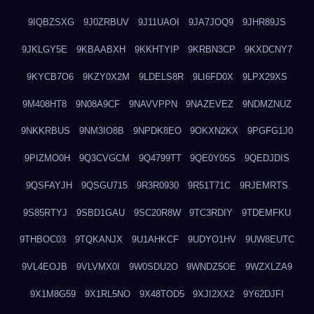
9IQBZSXG
9J0ZRBUV
9J11UAOI
9JA7JOQ9
9JHR89JS
9JKLGY5E
9KBAABXH
9KKHTYIP
9KRBN3CP
9KXDCNY7
9KYCB7O6
9KZY0X2M
9LDELS8R
9LI6FD0X
9LPX29XS
9M408HT8
9N08A9CF
9NAVVPPN
9NAZEVEZ
9NDMZNUZ
9NKKRBUS
9NM3IO8B
9NPDK8EO
9OKXN2KX
9PGFG1J0
9PIZMO0H
9Q3CVGCM
9Q4799TT
9QE0Y05S
9QEDJDIS
9QSFAYJH
9QSGU715
9R3R0930
9R51T71C
9RJEMRTS
9S85RTYJ
9SBD1GAU
9SC20R8W
9TC3RDIY
9TDEMFKU
9THBOC03
9TQKANJX
9U1AHKCF
9UDYO1HV
9UW8EUTC
9VL4EOJB
9VLVMX0I
9W0SDU2O
9WNDZ5OE
9WZXLZA9
9X1M8G59
9X1RL5NO
9X48TOD5
9XJI2XX2
9Y62DJFI