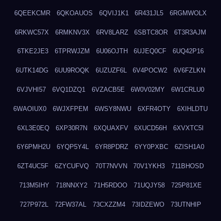
6QEEKCMR
6QKOAUOS
6QVIJ1K1
6R431JL5
6RGMWOLX
6RKWC57X
6RMKNV3X
6RV8LARZ
6SBTC8OR
6T3R3AJM
6TKE2JE3
6TPRWJZM
6U06OJTH
6UJEQ0CF
6UQ42P16
6UTK14DG
6UU9ROQK
6UZUZF6L
6V4POCW2
6V6FZLKN
6VJVHI57
6VQ1DZQ1
6VZACB5E
6W0V02MY
6W1CRLU0
6WAOIUX0
6WJXFPEM
6WSY8NWU
6XFR4OTY
6XIHLDTU
6XL3E0EQ
6XP30R7N
6XQUAXFV
6XUCD56H
6XVXTC5I
6Y6PMH2U
6YQP5Y4L
6YR8PDRZ
6YY0PXBC
6ZISH1A0
6ZT4UC5F
6ZYCUFVQ
70T7NVVN
70V1YKH3
711BHOSD
713M5IHY
718NNXY2
71H5RDOO
71UQJY58
725P81XE
727P972L
72FW37AL
73CXZZM4
73IDZEWO
73UTNHIP