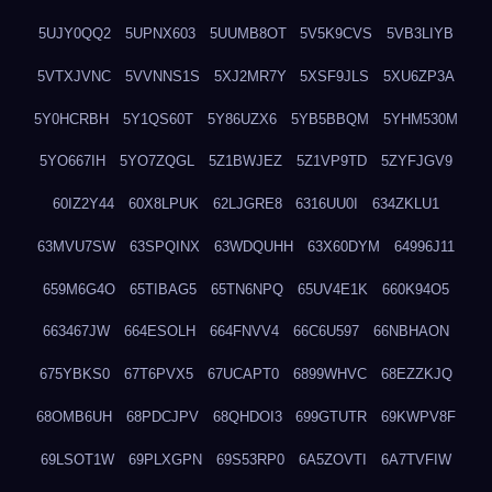
5UJY0QQ2
5UPNX603
5UUMB8OT
5V5K9CVS
5VB3LIYB
5VTXJVNC
5VVNNS1S
5XJ2MR7Y
5XSF9JLS
5XU6ZP3A
5Y0HCRBH
5Y1QS60T
5Y86UZX6
5YB5BBQM
5YHM530M
5YO667IH
5YO7ZQGL
5Z1BWJEZ
5Z1VP9TD
5ZYFJGV9
60IZ2Y44
60X8LPUK
62LJGRE8
6316UU0I
634ZKLU1
63MVU7SW
63SPQINX
63WDQUHH
63X60DYM
64996J11
659M6G4O
65TIBAG5
65TN6NPQ
65UV4E1K
660K94O5
663467JW
664ESOLH
664FNVV4
66C6U597
66NBHAON
675YBKS0
67T6PVX5
67UCAPT0
6899WHVC
68EZZKJQ
68OMB6UH
68PDCJPV
68QHDOI3
699GTUTR
69KWPV8F
69LSOT1W
69PLXGPN
69S53RP0
6A5ZOVTI
6A7TVFIW