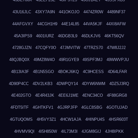
43U16JLC
43XY7A9N
441OKOJO
4474ZR0W
4489NF37
44AFGVXY
44CGH1H9
44E14L85
44VA5KJF
44XI8AFW
45A3IPS9
4601IURZ
46DGB3L9
46DLKJV6
46KT56QV
4728GJZN
47CQFY0O
47JMVITW
47TRZS70
47W8J2J2
48QJBQ0X
49MZ8W4O
49R1GYE9
49SPF3MJ
49WWVPJU
4B13IA3F
4B1N5SGO
4BOKJ6KQ
4C9HCESS
4D64LFAR
4D90P4CC
4DV2LKB3
4DWPQY14
4DYW6NWM
4DZ5J3RQ
4E402GTO
4E4R43JK
4EE6J1ME
4ENC34CO
4F88GRG8
4FDT5ITF
4GHTKFV1
4GJRPJFP
4GLC8SBG
4GOTUJAD
4GTUQOMS
4H5VY3Z1
4HCW1AJA
4HINPU4S
4HSR603T
4HVMV9QI
4I5H850W
4IL73M3I
4JGM8GIJ
4JH8IPKK