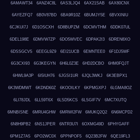
6AMAWT34
6ANZ4C8L
6AS3LJQ4
6AX21SAB
6AX80CNX
6AYEZFQ7
6B0V87BD
6BA9R10Z
6BUMJY5E
6BVXINIU
6CJKUI7J
6D1OSCXH
6D8BUPZM
6DCMVTHM
6DDK07UL
6DEL198E
6DMVW7ZP
6DO5WVEC
6DPAK2I3
6DREN8XO
6DSSGCV5
6EEGL9Z9
6EI21UCB
6EMNTEE0
6F1DJ5WF
6G3CXI93
6G3KEGYN
6H6L0Z3E
6HD2DCBO
6HM0FQJT
6HWL9A3P
6I5IUH76
6JGSI1UR
6JQL3WKJ
6K3EBPX1
6K3WDMWT
6KDND60Z
6KOOILKY
6KPMGXPJ
6LGMA8OZ
6LI78JDL
6LL59T6X
6LSD5KCS
6LSGIF7V
6MC7XUTQ
6MNBISNE
6MRU4GHW
6MRWI2FW
6MUKQ2Q2
6N6MCPD2
6N8H9PB2
6NS1JPER
6NTR3U7I
6OXMG49D
6PHYGAFF
6PM1Z7A5
6PO2WC0X
6PPNPOF5
6Q23B2FW
6QE19FL3