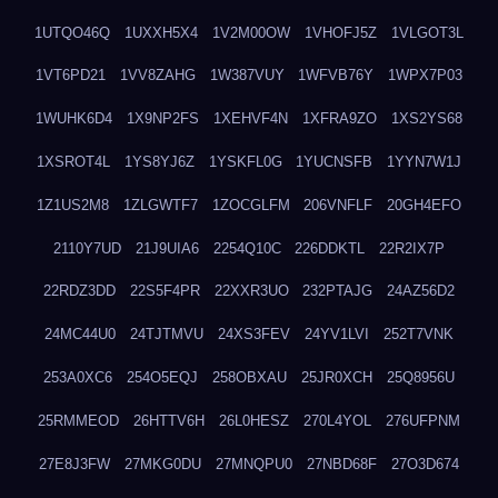
1UTQO46Q
1UXXH5X4
1V2M00OW
1VHOFJ5Z
1VLGOT3L
1VT6PD21
1VV8ZAHG
1W387VUY
1WFVB76Y
1WPX7P03
1WUHK6D4
1X9NP2FS
1XEHVF4N
1XFRA9ZO
1XS2YS68
1XSROT4L
1YS8YJ6Z
1YSKFL0G
1YUCNSFB
1YYN7W1J
1Z1US2M8
1ZLGWTF7
1ZOCGLFM
206VNFLF
20GH4EFO
2110Y7UD
21J9UIA6
2254Q10C
226DDKTL
22R2IX7P
22RDZ3DD
22S5F4PR
22XXR3UO
232PTAJG
24AZ56D2
24MC44U0
24TJTMVU
24XS3FEV
24YV1LVI
252T7VNK
253A0XC6
254O5EQJ
258OBXAU
25JR0XCH
25Q8956U
25RMMEOD
26HTTV6H
26L0HESZ
270L4YOL
276UFPNM
27E8J3FW
27MKG0DU
27MNQPU0
27NBD68F
27O3D674