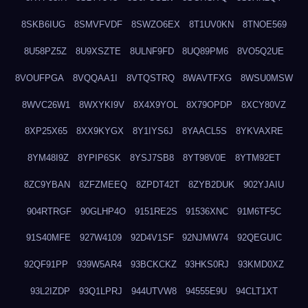
8SKB6IUG
8SMVFVDF
8SWZO6EX
8T1UV0KN
8TNOE569
8U58PZ5Z
8U9XSZTE
8ULNF9FD
8UQ89PM6
8VO5Q2UE
8VOUFPGA
8VQQAA1I
8VTQSTRQ
8WAVTFXG
8WSU0MSW
8WVC26W1
8WXYKI9V
8X4X9YOL
8X79OPDP
8XCY80VZ
8XP25X65
8XX9KYGX
8Y1IYS6J
8YAACL5S
8YKVAXRE
8YM48I9Z
8YPIP6SK
8YSJ7SB8
8YT98V0E
8YTM92ET
8ZC9YBAN
8ZFZMEEQ
8ZPDT42T
8ZYB2DUK
902YJAIU
904RTRGF
90GLHP4O
9151RE2S
91536XNC
91M6TF5C
91S40MFE
927W4109
92D4V1SF
92NJMW74
92QEGUIC
92QF91PP
939W5AR4
93BCKCKZ
93HKS0RJ
93KMD0XZ
93L2IZDP
93Q1LPRJ
944UTVW8
94555E9U
94CLT1XT