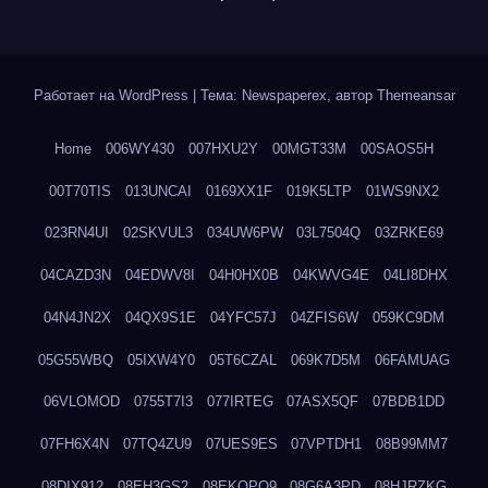
Работает на WordPress
|
Тема: Newspaperex, автор
Themeansar
Home
006WY430
007HXU2Y
00MGT33M
00SAOS5H
00T70TIS
013UNCAI
0169XX1F
019K5LTP
01WS9NX2
023RN4UI
02SKVUL3
034UW6PW
03L7504Q
03ZRKE69
04CAZD3N
04EDWV8I
04H0HX0B
04KWVG4E
04LI8DHX
04N4JN2X
04QX9S1E
04YFC57J
04ZFIS6W
059KC9DM
05G55WBQ
05IXW4Y0
05T6CZAL
069K7D5M
06FAMUAG
06VLOMOD
0755T7I3
077IRTEG
07ASX5QF
07BDB1DD
07FH6X4N
07TQ4ZU9
07UES9ES
07VPTDH1
08B99MM7
08DIX912
08EH3GS2
08EKQPQ9
08G6A3PD
08HJRZKG