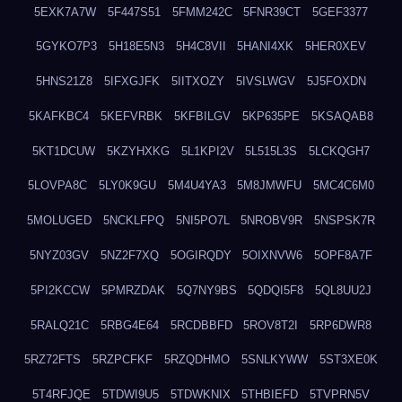
5EXK7A7W
5F447S51
5FMM242C
5FNR39CT
5GEF3377
5GYKO7P3
5H18E5N3
5H4C8VII
5HANI4XK
5HER0XEV
5HNS21Z8
5IFXGJFK
5IITXOZY
5IVSLWGV
5J5FOXDN
5KAFKBC4
5KEFVRBK
5KFBILGV
5KP635PE
5KSAQAB8
5KT1DCUW
5KZYHXKG
5L1KPI2V
5L515L3S
5LCKQGH7
5LOVPA8C
5LY0K9GU
5M4U4YA3
5M8JMWFU
5MC4C6M0
5MOLUGED
5NCKLFPQ
5NI5PO7L
5NROBV9R
5NSPSK7R
5NYZ03GV
5NZ2F7XQ
5OGIRQDY
5OIXNVW6
5OPF8A7F
5PI2KCCW
5PMRZDAK
5Q7NY9BS
5QDQI5F8
5QL8UU2J
5RALQ21C
5RBG4E64
5RCDBBFD
5ROV8T2I
5RP6DWR8
5RZ72FTS
5RZPCFKF
5RZQDHMO
5SNLKYWW
5ST3XE0K
5T4RFJQE
5TDWI9U5
5TDWKNIX
5THBIEFD
5TVPRN5V