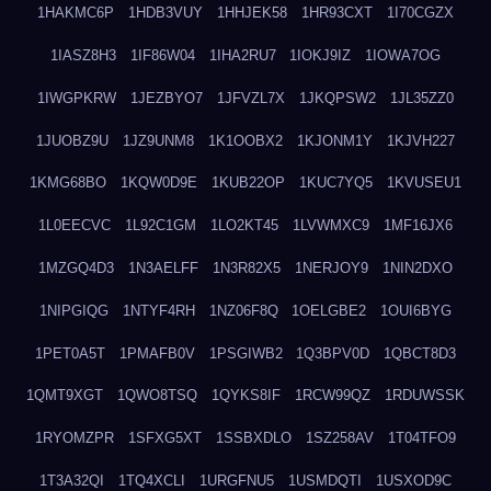
1HAKMC6P
1HDB3VUY
1HHJEK58
1HR93CXT
1I70CGZX
1IASZ8H3
1IF86W04
1IHA2RU7
1IOKJ9IZ
1IOWA7OG
1IWGPKRW
1JEZBYO7
1JFVZL7X
1JKQPSW2
1JL35ZZ0
1JUOBZ9U
1JZ9UNM8
1K1OOBX2
1KJONM1Y
1KJVH227
1KMG68BO
1KQW0D9E
1KUB22OP
1KUC7YQ5
1KVUSEU1
1L0EECVC
1L92C1GM
1LO2KT45
1LVWMXC9
1MF16JX6
1MZGQ4D3
1N3AELFF
1N3R82X5
1NERJOY9
1NIN2DXO
1NIPGIQG
1NTYF4RH
1NZ06F8Q
1OELGBE2
1OUI6BYG
1PET0A5T
1PMAFB0V
1PSGIWB2
1Q3BPV0D
1QBCT8D3
1QMT9XGT
1QWO8TSQ
1QYKS8IF
1RCW99QZ
1RDUWSSK
1RYOMZPR
1SFXG5XT
1SSBXDLO
1SZ258AV
1T04TFO9
1T3A32QI
1TQ4XCLI
1URGFNU5
1USMDQTI
1USXOD9C