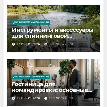
ДОСТОПРИМЕЧАТЕЛЬНОСТИ
Инструменты и аксессуары
для спиннинговой
рыбалки: назначение и
17 ИЮНЯ 2026
FRIENDS72_RU
типы
ДОСТОПРИМЕЧАТЕЛЬНОСТИ
Гостиница для
командировки: основные
критерии выбора
15 ИЮНЯ 2026
FRIENDS72_RU