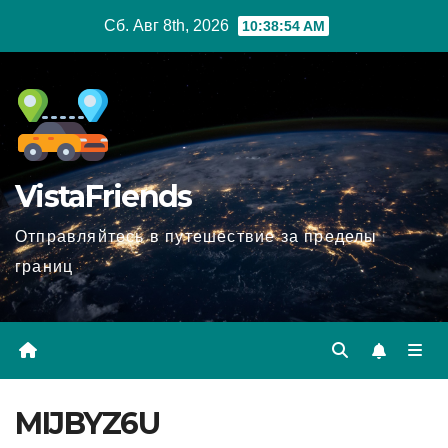
Перейти
Сб. Авг 8th, 2026
10:38:55 AM
к
содержимому
VistaFriends
Отправляйтесь в путешествие за пределы
границ
MIJBYZ6U