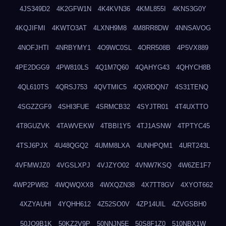
4JS349D2
4K2GFW1N
4K4KVN36
4KML855I
4KNS3G0Y
4KQJIFMI
4KWTO3AT
4LXNH9M8
4M8RR8DW
4NNSAVOG
4NOFJHTI
4NRBYMY1
4O9WC0SL
4ORR508B
4P5VX889
4PE2DGG9
4PW810LS
4Q1M7Q60
4QAHYG43
4QHYCH8B
4QL610TS
4QRSJ753
4QVTMIC5
4QXRDQN7
4S31TENQ
4SGZZGF9
4SHI3FUE
4SRMCB32
4SYJTR01
4T4UXTTO
4T8GUZVK
4TAWVEKW
4TBBI1Y5
4TJ1ASNW
4TPTYC45
4TSJ6PJX
4U48QGQ2
4UMM8LXA
4UNHPQM1
4URT243L
4VFMWJZ0
4VGSLXPJ
4VJZYO02
4VNW7KSQ
4W6ZE1F7
4WP2PW82
4WQWQXX8
4WXQZN38
4X7TT8GV
4XYOT662
4XZYAUHI
4YQHH612
4Z52SO0V
4ZP14UIL
4ZVGSBH0
50JO9B1K
50KZ2V9P
50NNJN5E
50S8F1Z0
510NBX1W