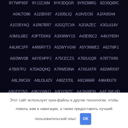
9Y7WP9SF
9YJJZJ6M
9YK3DQGR
9YRZ89RG
9ZO0Q6RC
A04LTO96
A115BX97
A1935LIQ
A19VEO5I
A1FA9SH4
A1O35YAQ
A1R67BR7
A2GQTCVA
A2I3AZEC
A3GL614V
A3M1L6B2
A3PTDXK6
A3XWWY1S
A43E85C2
A4IUYB5H
A4LMC1PF
A4N5RYT3
A52WYVGW
A5Y3NWE2
A627I8F1
A6I3WV0B
A6YEHPPJ
A75CECZS
A782U1QR
A78T7XR0
A7B0I7FU
A7DADQHQ
A7RWE8NA
A7X6JATR
A82WRX97
A8LJWC6X
A8LOL4ZV
A90Z37DL
A913466R
A96H0U7X
A9GEP7N3
A9KIYWKO
A9QYINZC
AA3A68FM
AAEJWLHD
Этот сайт использует куки-файлы и другие технологии, чтобы
AAEZRZ0I
AAO3NKXF
AAVKTCB4
AB6S6UZH
ABAP8R3B
помочь вам в навигации, а также предоставить лучший
ABDXH3XG
ABQR9326
ABWKZCNH
AC2GYKWG
AC768CHK
пользовательский опыт.
OK
ACUPC2X8
ACXX236G
ADMVWTS8
ADOE3V3Y
ADQOJYQO