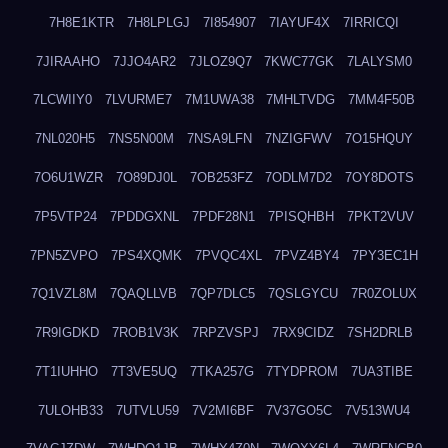
7H8E1KTR
7H8LPLGJ
7I854907
7IAYUF4X
7IRRICQI
7JIRAAHO
7JJO4AR2
7JLOZ9Q7
7KWC77GK
7LALYSM0
7LCWIIY0
7LVURME7
7M1UWA38
7MHLTVDG
7MM4F50B
7NL020H5
7NS5N00M
7NSA9LFN
7NZIGFWV
7O15HQUY
7O6U1WZR
7O89DJ0L
7OB253FZ
7ODLM7D2
7OY8DOTS
7P5VTP24
7PDDGXNL
7PDF28N1
7PISQHBH
7PKT2VUV
7PN5ZVPO
7PS4XQMK
7PVQC4XL
7PVZ4BY4
7PY3EC1H
7Q1VZL8M
7QAQLLVB
7QP7DLC5
7QSLGYCU
7R0ZOLUX
7R9IGDKD
7ROB1V3K
7RPZVSPJ
7RX9CIDZ
7SH2DRLB
7T1IUHHO
7T3VE5UQ
7TKA257G
7TYDPROM
7UA3TIBE
7ULOHB33
7UTVLU59
7V2MI6BF
7V37GO5C
7V513WU4