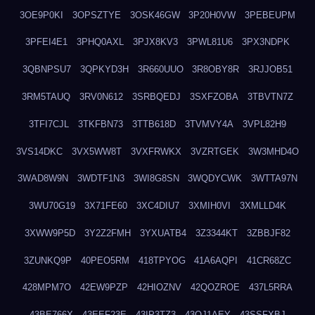
3OE9P0KI
3OPSZTYE
3OSK46GW
3P20H0VW
3PEBEUPM
3PFEI4E1
3PHQ0AXL
3PJX8KV3
3PWL81U6
3PX3NDPK
3QBNPSU7
3QPKYD3H
3R660UUO
3R8OBY8R
3RJJOB51
3RM5TAUQ
3RV0N612
3SRBQEDJ
3SXFZOBA
3TBVTN7Z
3TFI7CJL
3TKFBN73
3TTB618D
3TVMVY4A
3VPL82H9
3VS14DKC
3VX5WW8T
3VXFRWKX
3VZRTGEK
3W3MHD4O
3WAD8W9N
3WDTF1N3
3WI8G8SN
3WQDYCWK
3WTTA97N
3WU70G19
3X71FE60
3XC4DIU7
3XMIH0VI
3XMLLD4K
3XWW9P5D
3Y2Z2FMH
3YXUATB4
3Z3344KT
3ZBBJF82
3ZUNKQ9P
40PEO5RM
418TPYOG
41A6AQPI
41CR68ZC
428MPM7O
42EW9PZP
42HIOZNV
42QOZROE
437L5RRA
43BE766X
43EEF23E
43IP3TZ3
43OJ1AEY
43SSFXBJ