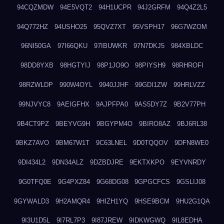
94CQZMDW
94E5VQT2
94H1UCPR
94J2GRFM
94Q4Z2L5
94Q772HZ
94USHO25
95QVZ7XT
95VSPH17
96G7WZOM
96NI50GA
97I66QKU
97IBUWKR
97N7DKJ5
984XBLDC
98DD8YXB
98HGTYIJ
98P1JO9O
98PIYSH9
98RHROFI
98RZWLDP
990W4OYL
9940JJHF
99GDI1ZW
99HRLVZZ
99NJVYC8
9AEIGFHX
9AJPFPA0
9AS5DY7Z
9B2V77PH
9B4CT9PZ
9BEYVG9H
9BGYPM4O
9BIRO8AZ
9BJ6RL38
9BKZ7AVO
9BM67W1T
9C63LNEL
9D0TQQOV
9DFN8WE0
9DI434L2
9DN34ALZ
9DZBDJRE
9EKTXKPO
9EYVNRDY
9G0TFQ0E
9G4PXZ84
9G68DG08
9GPGCFCS
9GSLIJ08
9GYWALD3
9H2AMQR4
9HIZH1YQ
9HSE9BCM
9HU2G1QA
9I3U1D5L
9I7RL7P3
9I87JREW
9IDKWGWQ
9IL8EDHA