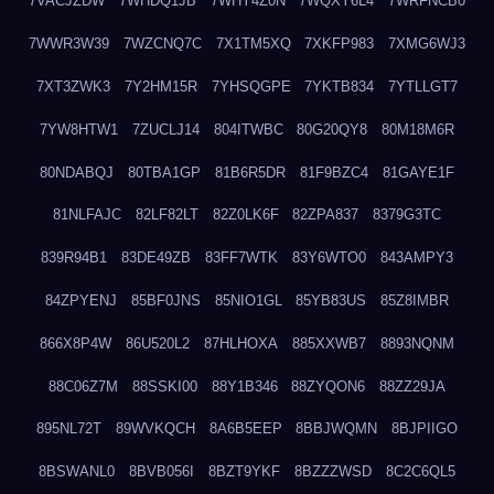
7VACJZDW
7WHDQ1JB
7WHY4Z0N
7WQXY6L4
7WRFNCB0
7WWR3W39
7WZCNQ7C
7X1TM5XQ
7XKFP983
7XMG6WJ3
7XT3ZWK3
7Y2HM15R
7YHSQGPE
7YKTB834
7YTLLGT7
7YW8HTW1
7ZUCLJ14
804ITWBC
80G20QY8
80M18M6R
80NDABQJ
80TBA1GP
81B6R5DR
81F9BZC4
81GAYE1F
81NLFAJC
82LF82LT
82Z0LK6F
82ZPA837
8379G3TC
839R94B1
83DE49ZB
83FF7WTK
83Y6WTO0
843AMPY3
84ZPYENJ
85BF0JNS
85NIO1GL
85YB83US
85Z8IMBR
866X8P4W
86U520L2
87HLHOXA
885XXWB7
8893NQNM
88C06Z7M
88SSKI00
88Y1B346
88ZYQON6
88ZZ29JA
895NL72T
89WVKQCH
8A6B5EEP
8BBJWQMN
8BJPIIGO
8BSWANL0
8BVB056I
8BZT9YKF
8BZZZWSD
8C2C6QL5