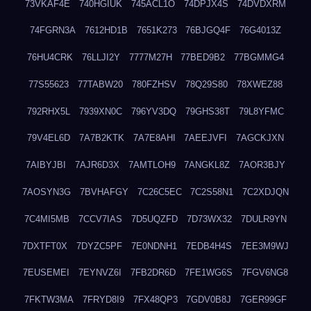
73VKAF4E
740HGIUK
745ACL1O
74DPJX4S
74DVDXRM
74FGRN3A
7612HD1B
7651K273
76BJGQ4F
76G4013Z
76HU4CRK
76LLJI2Y
7777M27H
77BED9B2
77BGMMG4
77S55623
77TABW20
780FZHSV
78Q29S80
78XWEZ88
792RHX5L
7939XN0C
796YV3DQ
79GHS38T
79L8YFMC
79V4EL6D
7A7B2KTK
7A7E8AHI
7AEEJVFI
7AGCKJXN
7AIBYJBI
7AJR6D3X
7AMTLOH9
7ANGKL8Z
7AOR3BJY
7AOSYN3G
7BVHAFGY
7C26C5EC
7C2S58N1
7C2XDJQN
7C4MI5MB
7CCV7IAS
7D5UQZFD
7D73WX32
7DULR9YN
7DXTFT0X
7DYZC5PF
7E0NDNH1
7EDB4H4S
7EE3M9WJ
7EUSEMEI
7EYNVZ6I
7FB2DR6D
7FE1WG6S
7FGV6NG8
7FKTW3MA
7FRYD8I9
7FX48QP3
7GDV0B8J
7GER99GF