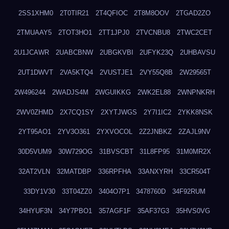
2SS1XHM0
2T0TIR21
2T4QFIOC
2T8M8OOV
2TGAD2ZO
2TMUAAY5
2TOT3HO1
2TT1JPJ0
2TVCNBU8
2TWC2CET
2U1JCAWR
2UABCBNW
2UBGKVBI
2UFYK23Q
2UHBAVSU
2UT1DWVT
2VA5KTQ4
2VUSTJE1
2VY55Q8B
2W29565T
2W496244
2WADJS4M
2WGUIKKG
2WK2EL88
2WNPNKRH
2WV0ZHMD
2X7CQ1SY
2XYTJWGS
2Y7I1IC2
2YKK8NSK
2YT95AO1
2YV3O361
2YXVOCOL
2Z2JNBKZ
2ZAJL9NV
30D5VUM9
30W729OG
31BVSCBT
31L8FP95
31M0MR2X
32AT2VLN
32MATDBP
336RPFHA
33ANXYRH
33CR504T
33DY1V30
33T04ZZ0
3404O7P1
3478760D
34F92RUM
34HYUF3N
34Y7PBO1
357AGF1F
35AF37G3
35HVS0VG