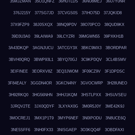
35MJZMAN
35O1QNFZ
36HUTLDS
36NU8MEJ
36U7Y0NR
376J215Y
377SG7JD
37CVGS0S
37IHO75D
37JQKID8
37X9FZP9
38J0SXQX
38NQ9PDV
38O70PCO
38QUD9KX
39D3U3A0
39LAIWA9
39LCYZRI
39MGWN55
39PXKH1B
3A43DKQP
3AGNJUCU
3ATCGY3X
3BKC9MX3
3BORDPAR
3BVH0QRQ
3BWP93L1
3BYQ70GJ
3C9KPDQV
3CL4BSMV
3EIFINEE
3EORXV8Z
3EQ3JWOM
3F09CZ9V
3F1DPDSC
3F84EALY
3GGDN4OR
3GKCN4NY
3GVOCWRP
3H28UNEO
3H92RKQ0
3HG56NHN
3HHJ1KQM
3HSTLPXX
3HSUVSEU
3JRQV2TE
3JX0QDYF
3LXYAX0G
3M0R5J0Y
3ME42K9J
3MOCREJ1
3MX1P1T9
3MYP6NEF
3N0IPODU
3N8UCE6Q
3NE5SFF6
3NH0FX33
3NISGAEP
3O3KQQ4F
3OBDFAXI