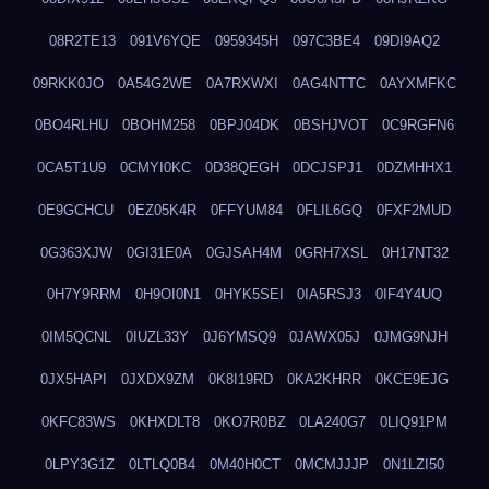
08R2TE13
091V6YQE
0959345H
097C3BE4
09DI9AQ2
09RKK0JO
0A54G2WE
0A7RXWXI
0AG4NTTC
0AYXMFKC
0BO4RLHU
0BOHM258
0BPJ04DK
0BSHJVOT
0C9RGFN6
0CA5T1U9
0CMYI0KC
0D38QEGH
0DCJSPJ1
0DZMHHX1
0E9GCHCU
0EZ05K4R
0FFYUM84
0FLIL6GQ
0FXF2MUD
0G363XJW
0GI31E0A
0GJSAH4M
0GRH7XSL
0H17NT32
0H7Y9RRM
0H9OI0N1
0HYK5SEI
0IA5RSJ3
0IF4Y4UQ
0IM5QCNL
0IUZL33Y
0J6YMSQ9
0JAWX05J
0JMG9NJH
0JX5HAPI
0JXDX9ZM
0K8I19RD
0KA2KHRR
0KCE9EJG
0KFC83WS
0KHXDLT8
0KO7R0BZ
0LA240G7
0LIQ91PM
0LPY3G1Z
0LTLQ0B4
0M40H0CT
0MCMJJJP
0N1LZI50