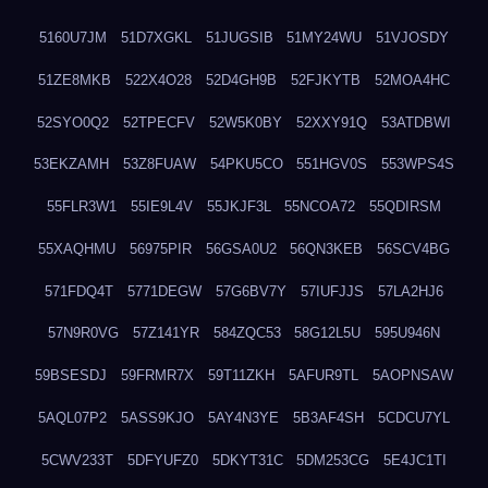
5160U7JM
51D7XGKL
51JUGSIB
51MY24WU
51VJOSDY
51ZE8MKB
522X4O28
52D4GH9B
52FJKYTB
52MOA4HC
52SYO0Q2
52TPECFV
52W5K0BY
52XXY91Q
53ATDBWI
53EKZAMH
53Z8FUAW
54PKU5CO
551HGV0S
553WPS4S
55FLR3W1
55IE9L4V
55JKJF3L
55NCOA72
55QDIRSM
55XAQHMU
56975PIR
56GSA0U2
56QN3KEB
56SCV4BG
571FDQ4T
5771DEGW
57G6BV7Y
57IUFJJS
57LA2HJ6
57N9R0VG
57Z141YR
584ZQC53
58G12L5U
595U946N
59BSESDJ
59FRMR7X
59T11ZKH
5AFUR9TL
5AOPNSAW
5AQL07P2
5ASS9KJO
5AY4N3YE
5B3AF4SH
5CDCU7YL
5CWV233T
5DFYUFZ0
5DKYT31C
5DM253CG
5E4JC1TI