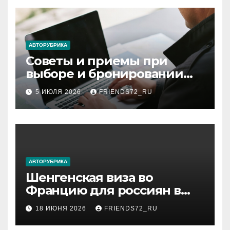
АВТОРУБРИКА
Советы и приемы при
выборе и бронировании
авиабилетов
5 ИЮЛЯ 2026
FRIENDS72_RU
АВТОРУБРИКА
Шенгенская виза во
Францию для россиян в
2026 году: сроки от 3 дней
18 ИЮНЯ 2026
FRIENDS72_RU
и список необходимых
документов