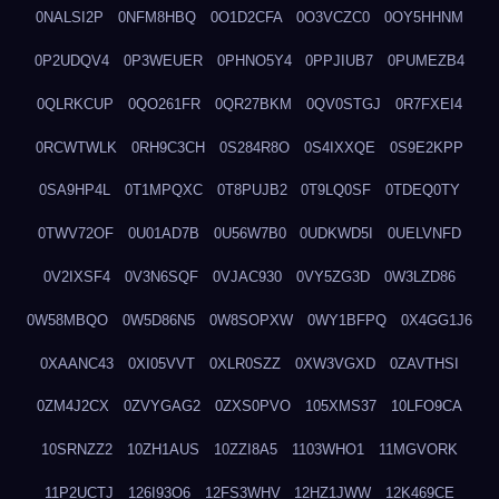
0NALSI2P
0NFM8HBQ
0O1D2CFA
0O3VCZC0
0OY5HHNM
0P2UDQV4
0P3WEUER
0PHNO5Y4
0PPJIUB7
0PUMEZB4
0QLRKCUP
0QO261FR
0QR27BKM
0QV0STGJ
0R7FXEI4
0RCWTWLK
0RH9C3CH
0S284R8O
0S4IXXQE
0S9E2KPP
0SA9HP4L
0T1MPQXC
0T8PUJB2
0T9LQ0SF
0TDEQ0TY
0TWV72OF
0U01AD7B
0U56W7B0
0UDKWD5I
0UELVNFD
0V2IXSF4
0V3N6SQF
0VJAC930
0VY5ZG3D
0W3LZD86
0W58MBQO
0W5D86N5
0W8SOPXW
0WY1BFPQ
0X4GG1J6
0XAANC43
0XI05VVT
0XLR0SZZ
0XW3VGXD
0ZAVTHSI
0ZM4J2CX
0ZVYGAG2
0ZXS0PVO
105XMS37
10LFO9CA
10SRNZZ2
10ZH1AUS
10ZZI8A5
1103WHO1
11MGVORK
11P2UCTJ
126I93O6
12FS3WHV
12HZ1JWW
12K469CE