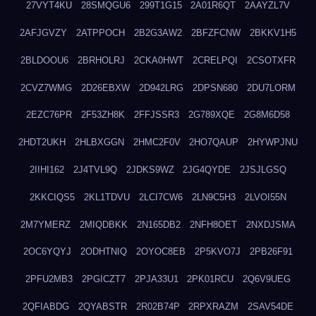
27VYT4KU
28SMQGU6
299T1G15
2A01R6QT
2AAYZL7V
2AFJGVZY
2ATPPOCH
2B2G3AW2
2BFZFCNW
2BKKV1H5
2BLDOOU6
2BRHOLRJ
2CKA0HWT
2CRELPQI
2CSOTXFR
2CVZ7WMG
2D26EBXW
2D942LRG
2DPSN680
2DU7LORM
2EZC76PR
2F53ZH8K
2FFJSSR3
2G789XQE
2G8M6D58
2HDT2UKH
2HLBXGGN
2HMC2F0V
2HO7QAUP
2HYWPJNU
2IIHI162
2J4TVL9Q
2JDKS9WZ
2JG4QYDE
2JSJLGSQ
2KKCIQS5
2KL1TDVU
2LCI7CW6
2LN9C5H3
2LVOI55N
2M7YMERZ
2MIQDBKK
2N165DB2
2NFH8OET
2NXDJSMA
2OC6YQYJ
2ODHTNIQ
2OYOC8EB
2P5KVO7J
2PB26F91
2PFU2MB3
2PGICZT7
2PJA33U1
2PK01RCU
2Q6V9UEG
2QFIABDG
2QYABSTR
2R02B74P
2RPXRAZM
2SAV54DE