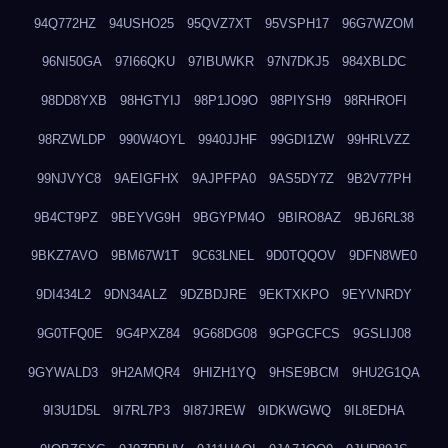
94Q772HZ
94USHO25
95QVZ7XT
95VSPH17
96G7WZOM
96NI50GA
97I66QKU
97IBUWKR
97N7DKJ5
984XBLDC
98DD8YXB
98HGTYIJ
98P1JO9O
98PIYSH9
98RHROFI
98RZWLDP
990W4OYL
9940JJHF
99GDI1ZW
99HRLVZZ
99NJVYC8
9AEIGFHX
9AJPFPA0
9AS5DY7Z
9B2V77PH
9B4CT9PZ
9BEYVG9H
9BGYPM4O
9BIRO8AZ
9BJ6RL38
9BKZ7AVO
9BM67W1T
9C63LNEL
9D0TQQOV
9DFN8WE0
9DI434L2
9DN34ALZ
9DZBDJRE
9EKTXKPO
9EYVNRDY
9G0TFQ0E
9G4PXZ84
9G68DG08
9GPGCFCS
9GSLIJ08
9GYWALD3
9H2AMQR4
9HIZH1YQ
9HSE9BCM
9HU2G1QA
9I3U1D5L
9I7RL7P3
9I87JREW
9IDKWGWQ
9IL8EDHA