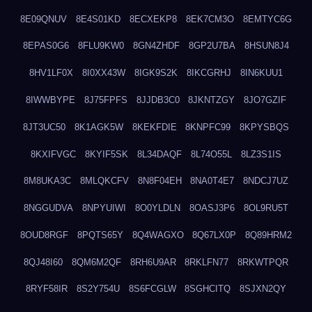
8E09QNUV
8E4S01KD
8ECXEKP8
8EK7CM3O
8EMTYC6G
8EPAS0G6
8FLU9KW0
8GN4ZHDF
8GP2U7BA
8HSUN8J4
8HV1LF0X
8I0XX43W
8IGK9S2K
8IKCGRHJ
8IN6KUU1
8IWWBYPE
8J75FPFS
8JJDB3C0
8JKNTZGY
8JO7GZIF
8JT3UC50
8K1AGK5W
8KEKFDIE
8KNPFC99
8KPYSBQS
8KXIFVGC
8KYIF5SK
8L34DAQF
8L74O55L
8LZ3S1IS
8M8UKA3C
8MLQKCFV
8N8F04EH
8NA0T4E7
8NDCJ7UZ
8NGGUDVA
8NPYUIWI
8O0YLDLN
8OASJ3P6
8OL9RU5T
8OUD8RGF
8PQTS65Y
8Q4WAGXO
8Q67LX0P
8Q89HRM2
8QJ48I60
8QM6M2QF
8RH6U9AR
8RKLFN77
8RKWTPQR
8RYF58IR
8S2Y754U
8S6FCGLW
8SGHCITQ
8SJXN2QY