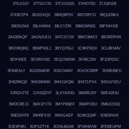
376J215Y
377SG7JD
37CVGS0S
37IHO75D
37JQKID8
37X9FZP9
38J0SXQX
38NQ9PDV
38O70PCO
38QUD9KX
39D3U3A0
39LAIWA9
39LCYZRI
39MGWN55
39PXKH1B
3A43DKQP
3AGNJUCU
3ATCGY3X
3BKC9MX3
3BORDPAR
3BVH0QRQ
3BWP93L1
3BYQ70GJ
3C9KPDQV
3CL4BSMV
3EIFINEE
3EORXV8Z
3EQ3JWOM
3F09CZ9V
3F1DPDSC
3F84EALY
3GGDN4OR
3GKCN4NY
3GVOCWRP
3H28UNEO
3H92RKQ0
3HG56NHN
3HHJ1KQM
3HSTLPXX
3HSUVSEU
3JRQV2TE
3JX0QDYF
3LXYAX0G
3M0R5J0Y
3ME42K9J
3MOCREJ1
3MX1P1T9
3MYP6NEF
3N0IPODU
3N8UCE6Q
3NE5SFF6
3NH0FX33
3NISGAEP
3O3KQQ4F
3OBDFAXI
3OE9P0KI
3OPSZTYE
3OSK46GW
3P20H0VW
3PEBEUPM