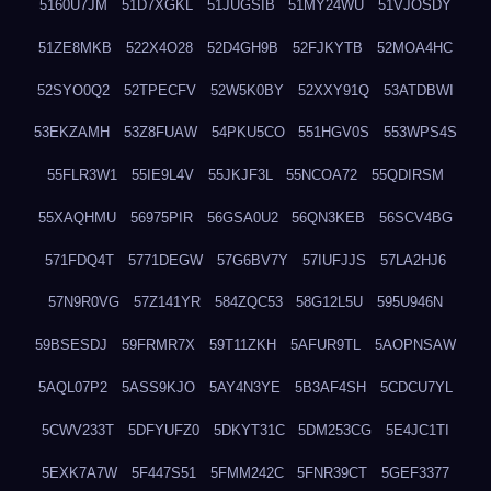
5160U7JM
51D7XGKL
51JUGSIB
51MY24WU
51VJOSDY
51ZE8MKB
522X4O28
52D4GH9B
52FJKYTB
52MOA4HC
52SYO0Q2
52TPECFV
52W5K0BY
52XXY91Q
53ATDBWI
53EKZAMH
53Z8FUAW
54PKU5CO
551HGV0S
553WPS4S
55FLR3W1
55IE9L4V
55JKJF3L
55NCOA72
55QDIRSM
55XAQHMU
56975PIR
56GSA0U2
56QN3KEB
56SCV4BG
571FDQ4T
5771DEGW
57G6BV7Y
57IUFJJS
57LA2HJ6
57N9R0VG
57Z141YR
584ZQC53
58G12L5U
595U946N
59BSESDJ
59FRMR7X
59T11ZKH
5AFUR9TL
5AOPNSAW
5AQL07P2
5ASS9KJO
5AY4N3YE
5B3AF4SH
5CDCU7YL
5CWV233T
5DFYUFZ0
5DKYT31C
5DM253CG
5E4JC1TI
5EXK7A7W
5F447S51
5FMM242C
5FNR39CT
5GEF3377