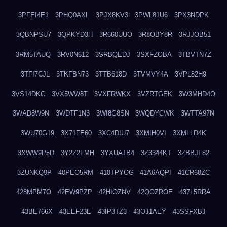
3PFEI4E1
3PHQ0AXL
3PJX8KV3
3PWL81U6
3PX3NDPK
3QBNPSU7
3QPKYD3H
3R660UUO
3R8OBY8R
3RJJOB51
3RM5TAUQ
3RV0N612
3SRBQEDJ
3SXFZOBA
3TBVTN7Z
3TFI7CJL
3TKFBN73
3TTB618D
3TVMVY4A
3VPL82H9
3VS14DKC
3VX5WW8T
3VXFRWKX
3VZRTGEK
3W3MHD4O
3WAD8W9N
3WDTF1N3
3WI8G8SN
3WQDYCWK
3WTTA97N
3WU70G19
3X71FE60
3XC4DIU7
3XMIH0VI
3XMLLD4K
3XWW9P5D
3Y2Z2FMH
3YXUATB4
3Z3344KT
3ZBBJF82
3ZUNKQ9P
40PEO5RM
418TPYOG
41A6AQPI
41CR68ZC
428MPM7O
42EW9PZP
42HIOZNV
42QOZROE
437L5RRA
43BE766X
43EEF23E
43IP3TZ3
43OJ1AEY
43SSFXBJ