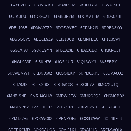
6AYEZFQ7
6B0V87BD
6BA9R10Z
6BUMJY5E
6BVXINIU
6CJKUI7J
6D1OSCXH
6D8BUPZM
6DCMVTHM
6DDK07UL
6DEL198E
6DMVW7ZP
6DO5WVEC
6DPAK2I3
6DREN8XO
6DSSGCV5
6EEGL9Z9
6EI21UCB
6EMNTEE0
6F1DJ5WF
6G3CXI93
6G3KEGYN
6H6L0Z3E
6HD2DCBO
6HM0FQJT
6HWL9A3P
6I5IUH76
6JGSI1UR
6JQL3WKJ
6K3EBPX1
6K3WDMWT
6KDND60Z
6KOOILKY
6KPMGXPJ
6LGMA8OZ
6LI78JDL
6LL59T6X
6LSD5KCS
6LSGIF7V
6MC7XUTQ
6MNBISNE
6MRU4GHW
6MRWI2FW
6MUKQ2Q2
6N6MCPD2
6N8H9PB2
6NS1JPER
6NTR3U7I
6OXMG49D
6PHYGAFF
6PM1Z7A5
6PO2WC0X
6PPNPOF5
6Q23B2FW
6QE19FL3
6QEEKCMR
6QKOAUOS
6QVIJ1K1
6R431JL5
6RGMWOLX