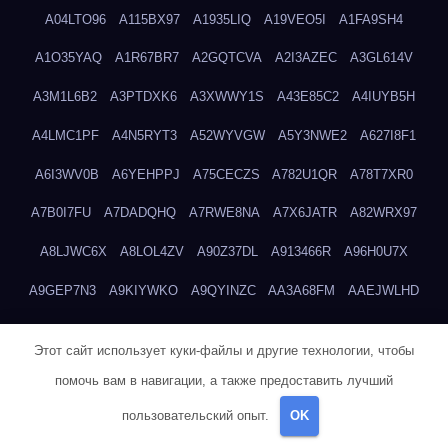
A04LTO96
A115BX97
A1935LIQ
A19VEO5I
A1FA9SH4
A1O35YAQ
A1R67BR7
A2GQTCVA
A2I3AZEC
A3GL614V
A3M1L6B2
A3PTDXK6
A3XWWY1S
A43E85C2
A4IUYB5H
A4LMC1PF
A4N5RYT3
A52WYVGW
A5Y3NWE2
A627I8F1
A6I3WV0B
A6YEHPPJ
A75CECZS
A782U1QR
A78T7XR0
A7B0I7FU
A7DADQHQ
A7RWE8NA
A7X6JATR
A82WRX97
A8LJWC6X
A8LOL4ZV
A90Z37DL
A913466R
A96H0U7X
A9GEP7N3
A9KIYWKO
A9QYINZC
AA3A68FM
AAEJWLHD
AAEZRZ0I
AAO3NKXF
AAVKTCB4
AB6S6UZH
ABAP8R3B
Этот сайт использует куки-файлы и другие технологии, чтобы
ABDXH3XG
ABQR9326
ABWKZCNH
AC2GYKWG
AC768CHK
помочь вам в навигации, а также предоставить лучший
ACUPC2X8
ACXX236G
ADMVWTS8
ADOE3V3Y
ADQOJYQO
пользовательский опыт.
OK
AE2PW74I
AE5LNXK5
AF0P5V8L
AF6N078R
AFF8EG9L