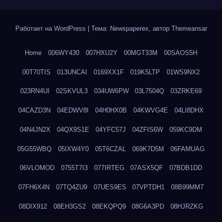
Работает на WordPress
|
Тема: Newspaperex, автор
Themeansar
Home
006WY430
007HXU2Y
00MGT33M
00SAOS5H
00T70TIS
013UNCAI
0169XX1F
019K5LTP
01WS9NX2
023RN4UI
02SKVUL3
034UW6PW
03L7504Q
03ZRKE69
04CAZD3N
04EDWV8I
04H0HX0B
04KWVG4E
04LI8DHX
04N4JN2X
04QX9S1E
04YFC57J
04ZFIS6W
059KC9DM
05G55WBQ
05IXW4Y0
05T6CZAL
069K7D5M
06FAMUAG
06VLOMOD
0755T7I3
077IRTEG
07ASX5QF
07BDB1DD
07FH6X4N
07TQ4ZU9
07UES9ES
07VPTDH1
08B99MM7
08DIX912
08EH3GS2
08EKQPQ9
08G6A3PD
08HJRZKG