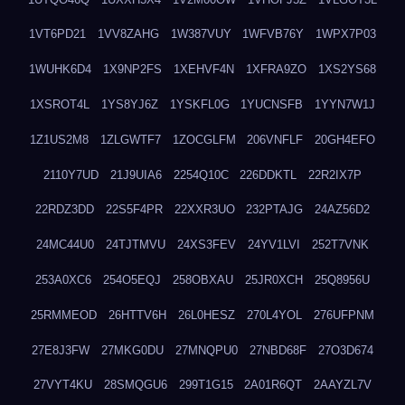
1VT6PD21
1VV8ZAHG
1W387VUY
1WFVB76Y
1WPX7P03
1WUHK6D4
1X9NP2FS
1XEHVF4N
1XFRA9ZO
1XS2YS68
1XSROT4L
1YS8YJ6Z
1YSKFL0G
1YUCNSFB
1YYN7W1J
1Z1US2M8
1ZLGWTF7
1ZOCGLFM
206VNFLF
20GH4EFO
2110Y7UD
21J9UIA6
2254Q10C
226DDKTL
22R2IX7P
22RDZ3DD
22S5F4PR
22XXR3UO
232PTAJG
24AZ56D2
24MC44U0
24TJTMVU
24XS3FEV
24YV1LVI
252T7VNK
253A0XC6
254O5EQJ
258OBXAU
25JR0XCH
25Q8956U
25RMMEOD
26HTTV6H
26L0HESZ
270L4YOL
276UFPNM
27E8J3FW
27MKG0DU
27MNQPU0
27NBD68F
27O3D674
27VYT4KU
28SMQGU6
299T1G15
2A01R6QT
2AAYZL7V