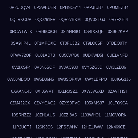
0P2UDQV4
0P3WEUER
0PHNO5Y4
0PPJIUB7
0PUMEZB4
0QLRKCUP
0QO261FR
0QR27BKM
0QV0STGJ
0R7FXEI4
0RCWTWLK
0RH9C3CH
0S284R8O
0S4IXXQE
0S9E2KPP
0SA9HP4L
0T1MPQXC
0T8PUJB2
0T9LQ0SF
0TDEQ0TY
0TWV72OF
0U01AD7B
0U56W7B0
0UDKWD5I
0UELVNFD
0V2IXSF4
0V3N6SQF
0VJAC930
0VY5ZG3D
0W3LZD86
0W58MBQO
0W5D86N5
0W8SOPXW
0WY1BFPQ
0X4GG1J6
0XAANC43
0XI05VVT
0XLR0SZZ
0XW3VGXD
0ZAVTHSI
0ZM4J2CX
0ZVYGAG2
0ZXS0PVO
105XMS37
10LFO9CA
10SRNZZ2
10ZH1AUS
10ZZI8A5
1103WHO1
11MGVORK
11P2UCTJ
126I93O6
12FS3WHV
12HZ1JWW
12K469CE