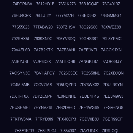
74FGRN3A
7612HD1B
7651K273
76BJGQ4F
76G4013Z
76HU4CRK
76LLJI2Y
7777M27H
77BED9B2
77BGMMG4
77S55623
77TABW20
780FZHSV
78Q29S80
78XWEZ88
792RHX5L
7939XN0C
796YV3DQ
79GHS38T
79L8YFMC
79V4EL6D
7A7B2KTK
7A7E8AHI
7AEEJVFI
7AGCKJXN
7AIBYJBI
7AJR6D3X
7AMTLOH9
7ANGKL8Z
7AOR3BJY
7AOSYN3G
7BVHAFGY
7C26C5EC
7C2S58N1
7C2XDJQN
7C4MI5MB
7CCV7IAS
7D5UQZFD
7D73WX32
7DULR9YN
7DXTFT0X
7DYZC5PF
7E0NDNH1
7EDB4H4S
7EE3M9WJ
7EUSEMEI
7EYNVZ6I
7FB2DR6D
7FE1WG6S
7FGV6NG8
7FKTW3MA
7FRYD8I9
7FX48QP3
7GDV0B8J
7GER99GF
7H8E1KTR
7H8LPLGJ
7I854907
7IAYUF4X
7IRRICQI