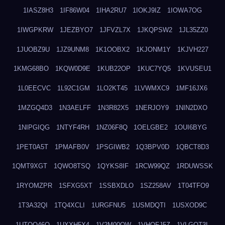
1IASZ8H3
1IF86W04
1IHA2RU7
1IOKJ9IZ
1IOWA7OG
1IWGPKRW
1JEZBYO7
1JFVZL7X
1JKQPSW2
1JL35ZZ0
1JUOBZ9U
1JZ9UNM8
1K1OOBX2
1KJONM1Y
1KJVH227
1KMG68BO
1KQW0D9E
1KUB22OP
1KUC7YQ5
1KVUSEU1
1L0EECVC
1L92C1GM
1LO2KT45
1LVWMXC9
1MF16JX6
1MZGQ4D3
1N3AELFF
1N3R82X5
1NERJOY9
1NIN2DXO
1NIPGIQG
1NTYF4RH
1NZ06F8Q
1OELGBE2
1OUI6BYG
1PET0A5T
1PMAFB0V
1PSGIWB2
1Q3BPV0D
1QBCT8D3
1QMT9XGT
1QWO8TSQ
1QYKS8IF
1RCW99QZ
1RDUWSSK
1RYOMZPR
1SFXG5XT
1SSBXDLO
1SZ258AV
1T04TFO9
1T3A32QI
1TQ4XCLI
1URGFNU5
1USMDQTI
1USXOD9C
1UTQO46Q
1UXXH5X4
1V2M00OW
1VHOFJ5Z
1VLGOT3L