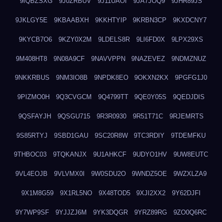
9IQBZSXG
9J0ZRBUV
9J11UAOI
9JA7JOQ9
9JHR89JS
9JKLGY5E
9KBAABXH
9KKHTYIP
9KRBN3CP
9KXDCNY7
9KYCB7O6
9KZY0X2M
9LDELS8R
9LI6FD0X
9LPX29XS
9M408HT8
9N08A9CF
9NAVVPPN
9NAZEVEZ
9NDMZNUZ
9NKKRBUS
9NM3IO8B
9NPDK8EO
9OKXN2KX
9PGFG1J0
9PIZMO0H
9Q3CVGCM
9Q4799TT
9QE0Y05S
9QEDJDIS
9QSFAYJH
9QSGU715
9R3R0930
9R51T71C
9RJEMRTS
9S85RTYJ
9SBD1GAU
9SC20R8W
9TC3RDIY
9TDEMFKU
9THBOC03
9TQKANJX
9U1AHKCF
9UDYO1HV
9UW8EUTC
9VL4EOJB
9VLVMX0I
9W0SDU2O
9WNDZ5OE
9WZXLZA9
9X1M8G59
9X1RL5NO
9X48TOD5
9XJI2XX2
9Y62DJFI
9Y7WP9SF
9YJJZJ6M
9YK3DQGR
9YRZ89RG
9ZO0Q6RC