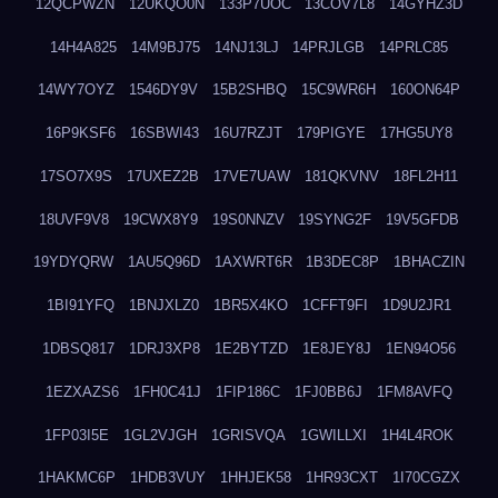
12QCPWZN
12UKQO0N
133P7UOC
13COV7L8
14GYHZ3D
14H4A825
14M9BJ75
14NJ13LJ
14PRJLGB
14PRLC85
14WY7OYZ
1546DY9V
15B2SHBQ
15C9WR6H
160ON64P
16P9KSF6
16SBWI43
16U7RZJT
179PIGYE
17HG5UY8
17SO7X9S
17UXEZ2B
17VE7UAW
181QKVNV
18FL2H11
18UVF9V8
19CWX8Y9
19S0NNZV
19SYNG2F
19V5GFDB
19YDYQRW
1AU5Q96D
1AXWRT6R
1B3DEC8P
1BHACZIN
1BI91YFQ
1BNJXLZ0
1BR5X4KO
1CFFT9FI
1D9U2JR1
1DBSQ817
1DRJ3XP8
1E2BYTZD
1E8JEY8J
1EN94O56
1EZXAZS6
1FH0C41J
1FIP186C
1FJ0BB6J
1FM8AVFQ
1FP03I5E
1GL2VJGH
1GRISVQA
1GWILLXI
1H4L4ROK
1HAKMC6P
1HDB3VUY
1HHJEK58
1HR93CXT
1I70CGZX