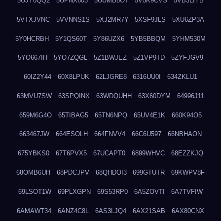
5UJY0QQ2
5UPNX603
5UUMB8OT
5V5K9CVS
5VB3LIYB
5VTXJVNC
5VVNNS1S
5XJ2MR7Y
5XSF9JLS
5XU6ZP3A
5Y0HCRBH
5Y1QS60T
5Y86UZX6
5YB5BBQM
5YHM530M
5YO667IH
5YO7ZQGL
5Z1BWJEZ
5Z1VP9TD
5ZYFJGV9
60IZ2Y44
60X8LPUK
62LJGRE8
6316UU0I
634ZKLU1
63MVU7SW
63SPQINX
63WDQUHH
63X60DYM
64996J11
659M6G4O
65TIBAG5
65TN6NPQ
65UV4E1K
660K94O5
663467JW
664ESOLH
664FNVV4
66C6U597
66NBHAON
675YBKS0
67T6PVX5
67UCAPT0
6899WHVC
68EZZKJQ
68OMB6UH
68PDCJPV
68QHDOI3
699GTUTR
69KWPV8F
69LSOT1W
69PLXGPN
69S53RP0
6A5ZOVTI
6A7TVFIW
6AMAWT34
6ANZ4C8L
6AS3LJQ4
6AX21SAB
6AX80CNX