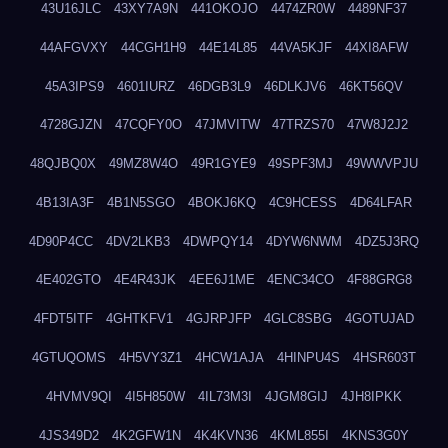
43U16JLC
43XY7A9N
441OKOJO
4474ZR0W
4489NF37
44AFGVXY
44CGH1H9
44E14L85
44VA5KJF
44XI8AFW
45A3IPS9
4601IURZ
46DGB3L9
46DLKJV6
46KT56QV
4728GJZN
47CQFY0O
47JMVITW
47TRZS70
47W8J2J2
48QJBQ0X
49MZ8W4O
49R1GYE9
49SPF3MJ
49WWVPJU
4B13IA3F
4B1N5SGO
4BOKJ6KQ
4C9HCESS
4D64LFAR
4D90P4CC
4DV2LKB3
4DWPQY14
4DYW6NWM
4DZ5J3RQ
4E402GTO
4E4R43JK
4EE6J1ME
4ENC34CO
4F88GRG8
4FDT5ITF
4GHTKFV1
4GJRPJFP
4GLC8SBG
4GOTUJAD
4GTUQOMS
4H5VY3Z1
4HCW1AJA
4HINPU4S
4HSR603T
4HVMV9QI
4I5H850W
4IL73M3I
4JGM8GIJ
4JH8IPKK
4JS349D2
4K2GFW1N
4K4KVN36
4KML855I
4KNS3G0Y