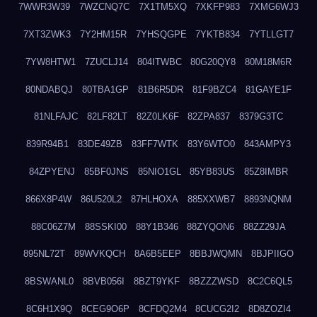
7WWR3W39
7WZCNQ7C
7X1TM5XQ
7XKFP983
7XMG6WJ3
7XT3ZWK3
7Y2HM15R
7YHSQGPE
7YKTB834
7YTLLGT7
7YW8HTW1
7ZUCLJ14
804ITWBC
80G20QY8
80M18M6R
80NDABQJ
80TBA1GP
81B6R5DR
81F9BZC4
81GAYE1F
81NLFAJC
82LF82LT
82Z0LK6F
82ZPA837
8379G3TC
839R94B1
83DE49ZB
83FF7WTK
83Y6WTO0
843AMPY3
84ZPYENJ
85BF0JNS
85NIO1GL
85YB83US
85Z8IMBR
866X8P4W
86U520L2
87HLHOXA
885XXWB7
8893NQNM
88C06Z7M
88SSKI00
88Y1B346
88ZYQON6
88ZZ29JA
895NL72T
89WVKQCH
8A6B5EEP
8BBJWQMN
8BJPIIGO
8BSWANL0
8BVB056I
8BZT9YKF
8BZZZWSD
8C2C6QL5
8C6H1X9Q
8CEG9O6P
8CFDQ2M4
8CUCG2I2
8D8ZOZI4