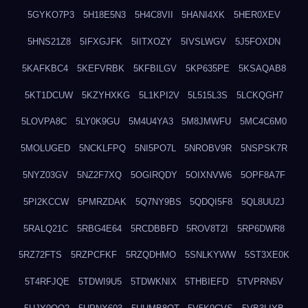
5GYKO7P3
5H18E5N3
5H4C8VII
5HANI4XK
5HER0XEV
5HNS21Z8
5IFXGJFK
5IITXOZY
5IVSLWGV
5J5FOXDN
5KAFKBC4
5KEFVRBK
5KFBILGV
5KP635PE
5KSAQAB8
5KT1DCUW
5KZYHXKG
5L1KPI2V
5L515L3S
5LCKQGH7
5LOVPA8C
5LY0K9GU
5M4U4YA3
5M8JMWFU
5MC4C6M0
5MOLUGED
5NCKLFPQ
5NI5PO7L
5NROBV9R
5NSPSK7R
5NYZ03GV
5NZ2F7XQ
5OGIRQDY
5OIXNVW6
5OPF8A7F
5PI2KCCW
5PMRZDAK
5Q7NY9BS
5QDQI5F8
5QL8UU2J
5RALQ21C
5RBG4E64
5RCDBBFD
5ROV8T2I
5RP6DWR8
5RZ72FTS
5RZPCFKF
5RZQDHMO
5SNLKYWW
5ST3XE0K
5T4RFJQE
5TDWI9U5
5TDWKNIX
5THBIEFD
5TVPRN5V