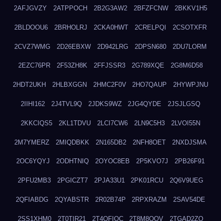
2AFJGVZY
2ATPPOCH
2B2G3AW2
2BFZFCNW
2BKKV1H5
2BLDOOU6
2BRHOLRJ
2CKA0HWT
2CRELPQI
2CSOTXFR
2CVZ7WMG
2D26EBXW
2D942LRG
2DPSN680
2DU7LORM
2EZC76PR
2F53ZH8K
2FFJSSR3
2G789XQE
2G8M6D58
2HDT2UKH
2HLBXGGN
2HMC2F0V
2HO7QAUP
2HYWPJNU
2IIHI162
2J4TVL9Q
2JDKS9WZ
2JG4QYDE
2JSJLGSQ
2KKCIQS5
2KL1TDVU
2LCI7CW6
2LN9C5H3
2LVOI55N
2M7YMERZ
2MIQDBKK
2N165DB2
2NFH8OET
2NXDJSMA
2OC6YQYJ
2ODHTNIQ
2OYOC8EB
2P5KVO7J
2PB26F91
2PFU2MB3
2PGICZT7
2PJA33U1
2PK01RCU
2Q6V9UEG
2QFIABDG
2QYABSTR
2R02B74P
2RPXRAZM
2SAV54DE
2SS1XHM0
2T0TIR21
2T4QFIOC
2T8M8OOV
2TGAD2ZO