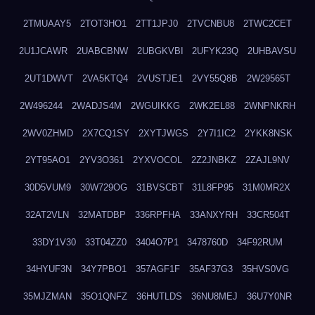
2TMUAAY5
2TOT3HO1
2TT1JPJ0
2TVCNBU8
2TWC2CET
2U1JCAWR
2UABCBNW
2UBGKVBI
2UFYK23Q
2UHBAVSU
2UT1DWVT
2VA5KTQ4
2VUSTJE1
2VY55Q8B
2W29565T
2W496244
2WADJS4M
2WGUIKKG
2WK2EL88
2WNPNKRH
2WV0ZHMD
2X7CQ1SY
2XYTJWGS
2Y7I1IC2
2YKK8NSK
2YT95AO1
2YV3O361
2YXVOCOL
2Z2JNBKZ
2ZAJL9NV
30D5VUM9
30W729OG
31BVSCBT
31L8FP95
31M0MR2X
32AT2VLN
32MATDBP
336RPFHA
33ANXYRH
33CR504T
33DY1V30
33T04ZZ0
3404O7P1
3478760D
34F92RUM
34HYUF3N
34Y7PBO1
357AGF1F
35AF37G3
35HVS0VG
35MJZMAN
35O1QNFZ
36HUTLDS
36NU8MEJ
36U7Y0NR