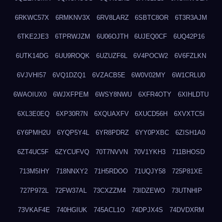
6RKWC57X
6RMKNV3X
6RV8LARZ
6SBTC8OR
6T3R3AJM
6TKE2JE3
6TPRWJZM
6U06OJTH
6UJEQ0CF
6UQ42P16
6UTK14DG
6UU9ROQK
6UZUZF6L
6V4POCW2
6V6FZLKN
6VJVHI57
6VQ1DZQ1
6VZACB5E
6W0V02MY
6W1CRLU0
6WAOIUX0
6WJXFPEM
6WSY8NWU
6XFR4OTY
6XIHLDTU
6XL3E0EQ
6XP30R7N
6XQUAXFV
6XUCD56H
6XVXTC5I
6Y6PMH2U
6YQP5Y4L
6YR8PDRZ
6YY0PXBC
6ZISH1A0
6ZT4UC5F
6ZYCUFVQ
70T7NVVN
70V1YKH3
711BHOSD
713M5IHY
718NNXY2
71H5RDOO
71UQJY58
725P81XE
727P972L
72FW37AL
73CXZZM4
73IDZEWO
73UTNHIP
73VKAF4E
740HGIUK
745ACL1O
74DPJX4S
74DVDXRM