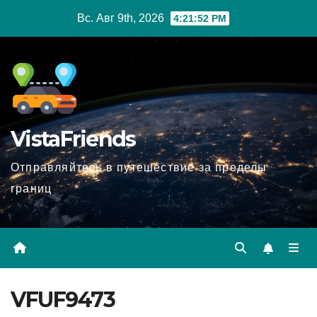
Перейти
Вс. Авг 9th, 2026
4:21:53 PM
к
содержимому
VistaFriends
Отправляйтесь в путешествие за пределы
границ
VFUF9473