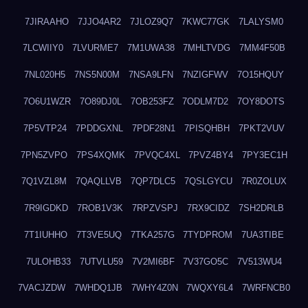
7JIRAAHO
7JJO4AR2
7JLOZ9Q7
7KWC77GK
7LALYSM0
7LCWIIY0
7LVURME7
7M1UWA38
7MHLTVDG
7MM4F50B
7NL020H5
7NS5N00M
7NSA9LFN
7NZIGFWV
7O15HQUY
7O6U1WZR
7O89DJ0L
7OB253FZ
7ODLM7D2
7OY8DOTS
7P5VTP24
7PDDGXNL
7PDF28N1
7PISQHBH
7PKT2VUV
7PN5ZVPO
7PS4XQMK
7PVQC4XL
7PVZ4BY4
7PY3EC1H
7Q1VZL8M
7QAQLLVB
7QP7DLC5
7QSLGYCU
7R0ZOLUX
7R9IGDKD
7ROB1V3K
7RPZVSPJ
7RX9CIDZ
7SH2DRLB
7T1IUHHO
7T3VE5UQ
7TKA257G
7TYDPROM
7UA3TIBE
7ULOHB33
7UTVLU59
7V2MI6BF
7V37GO5C
7V513WU4
7VACJZDW
7WHDQ1JB
7WHY4Z0N
7WQXY6L4
7WRFNCB0