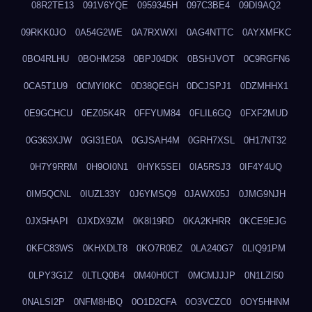
08R2TE13
091V6YQE
0959345H
097C3BE4
09DI9AQ2
09RKK0JO
0A54G2WE
0A7RXWXI
0AG4NTTC
0AYXMFKC
0BO4RLHU
0BOHM258
0BPJ04DK
0BSHJVOT
0C9RGFN6
0CA5T1U9
0CMYI0KC
0D38QEGH
0DCJSPJ1
0DZMHHX1
0E9GCHCU
0EZ05K4R
0FFYUM84
0FLIL6GQ
0FXF2MUD
0G363XJW
0GI31E0A
0GJSAH4M
0GRH7XSL
0H17NT32
0H7Y9RRM
0H9OI0N1
0HYK5SEI
0IA5RSJ3
0IF4Y4UQ
0IM5QCNL
0IUZL33Y
0J6YMSQ9
0JAWX05J
0JMG9NJH
0JX5HAPI
0JXDX9ZM
0K8I19RD
0KA2KHRR
0KCE9EJG
0KFC83WS
0KHXDLT8
0KO7R0BZ
0LA240G7
0LIQ91PM
0LPY3G1Z
0LTLQ0B4
0M40H0CT
0MCMJJJP
0N1LZI50
0NALSI2P
0NFM8HBQ
0O1D2CFA
0O3VCZC0
0OY5HHNM