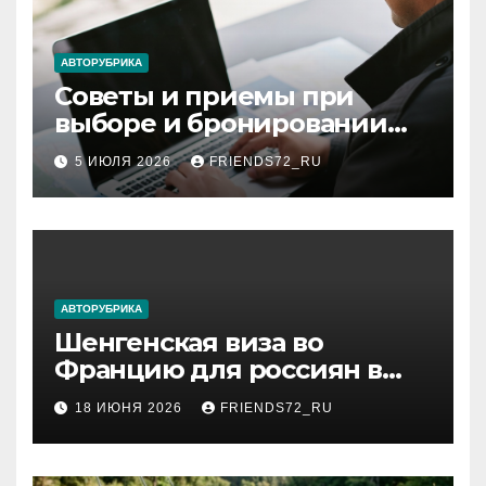
АВТОРУБРИКА
Советы и приемы при
выборе и бронировании
авиабилетов
5 ИЮЛЯ 2026
FRIENDS72_RU
АВТОРУБРИКА
Шенгенская виза во
Францию для россиян в
2026 году: сроки от 3 дней
18 ИЮНЯ 2026
FRIENDS72_RU
и список необходимых
документов