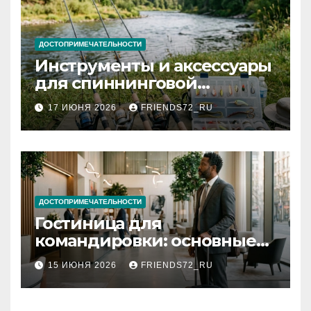
ДОСТОПРИМЕЧАТЕЛЬНОСТИ
Инструменты и аксессуары
для спиннинговой
рыбалки: назначение и
17 ИЮНЯ 2026
FRIENDS72_RU
типы
ДОСТОПРИМЕЧАТЕЛЬНОСТИ
Гостиница для
командировки: основные
критерии выбора
15 ИЮНЯ 2026
FRIENDS72_RU