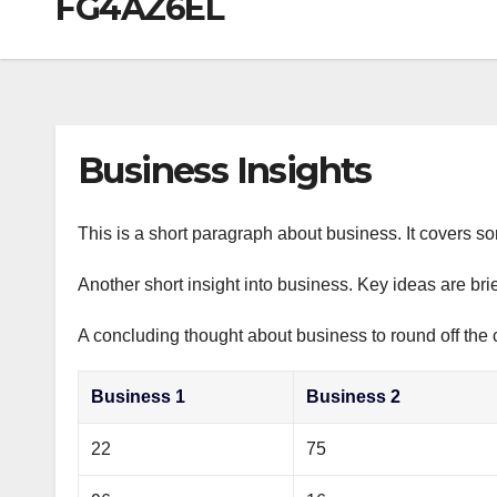
FG4AZ6EL
р
a
i
A
а
m
k
p
в
i
p
и
т
Business Insights
ь
This is a short paragraph about business. It covers s
Another short insight into business. Key ideas are bri
A concluding thought about business to round off the 
Business 1
Business 2
22
75