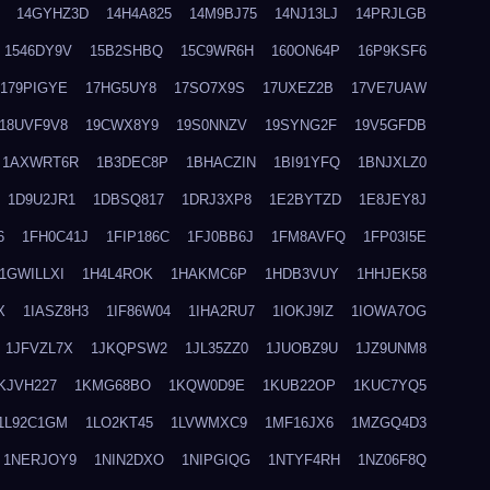
14GYHZ3D
14H4A825
14M9BJ75
14NJ13LJ
14PRJLGB
1546DY9V
15B2SHBQ
15C9WR6H
160ON64P
16P9KSF6
179PIGYE
17HG5UY8
17SO7X9S
17UXEZ2B
17VE7UAW
18UVF9V8
19CWX8Y9
19S0NNZV
19SYNG2F
19V5GFDB
1AXWRT6R
1B3DEC8P
1BHACZIN
1BI91YFQ
1BNJXLZ0
1D9U2JR1
1DBSQ817
1DRJ3XP8
1E2BYTZD
1E8JEY8J
6
1FH0C41J
1FIP186C
1FJ0BB6J
1FM8AVFQ
1FP03I5E
1GWILLXI
1H4L4ROK
1HAKMC6P
1HDB3VUY
1HHJEK58
X
1IASZ8H3
1IF86W04
1IHA2RU7
1IOKJ9IZ
1IOWA7OG
1JFVZL7X
1JKQPSW2
1JL35ZZ0
1JUOBZ9U
1JZ9UNM8
KJVH227
1KMG68BO
1KQW0D9E
1KUB22OP
1KUC7YQ5
1L92C1GM
1LO2KT45
1LVWMXC9
1MF16JX6
1MZGQ4D3
1NERJOY9
1NIN2DXO
1NIPGIQG
1NTYF4RH
1NZ06F8Q