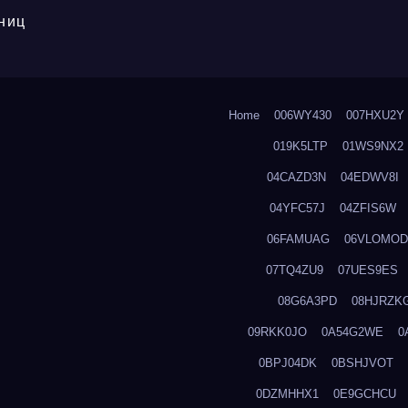
ниц
Home
006WY430
007HXU2Y
019K5LTP
01WS9NX2
04CAZD3N
04EDWV8I
04YFC57J
04ZFIS6W
06FAMUAG
06VLOMOD
07TQ4ZU9
07UES9ES
08G6A3PD
08HJRZK
09RKK0JO
0A54G2WE
0
0BPJ04DK
0BSHJVOT
0DZMHHX1
0E9GCHCU