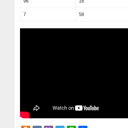
96
16
7
58