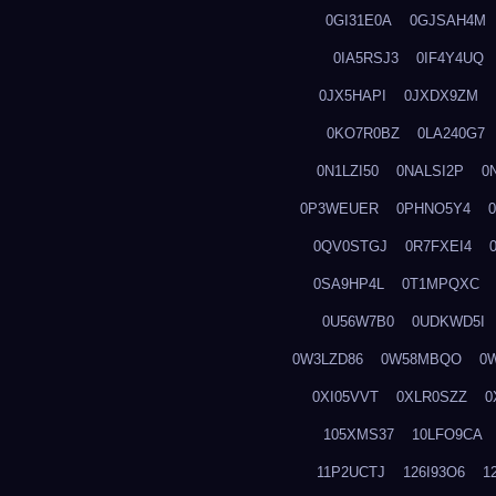
0GI31E0A
0GJSAH4M
0IA5RSJ3
0IF4Y4UQ
0JX5HAPI
0JXDX9ZM
0KO7R0BZ
0LA240G7
0N1LZI50
0NALSI2P
0
0P3WEUER
0PHNO5Y4
0QV0STGJ
0R7FXEI4
0SA9HP4L
0T1MPQXC
0U56W7B0
0UDKWD5I
0W3LZD86
0W58MBQO
0
0XI05VVT
0XLR0SZZ
0
105XMS37
10LFO9CA
11P2UCTJ
126I93O6
1