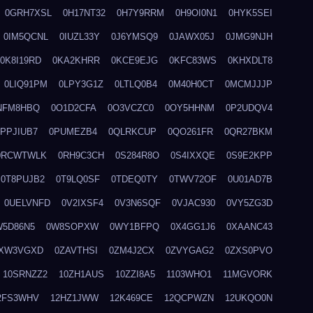
0GRH7XSL
0H17NT32
0H7Y9RRM
0H9OI0N1
0HYK5SEI
0IM5QCNL
0IUZL33Y
0J6YMSQ9
0JAWX05J
0JMG9NJH
0K8I19RD
0KA2KHRR
0KCE9EJG
0KFC83WS
0KHXDLT8
0LIQ91PM
0LPY3G1Z
0LTLQ0B4
0M40H0CT
0MCMJJJP
NFM8HBQ
0O1D2CFA
0O3VCZC0
0OY5HHNM
0P2UDQV4
0PPJIUB7
0PUMEZB4
0QLRKCUP
0QO261FR
0QR27BKM
0RCWTWLK
0RH9C3CH
0S284R8O
0S4IXXQE
0S9E2KPP
0T8PUJB2
0T9LQ0SF
0TDEQ0TY
0TWV72OF
0U01AD7B
0UELVNFD
0V2IXSF4
0V3N6SQF
0VJAC930
0VY5ZG3D
W5D86N5
0W8SOPXW
0WY1BFPQ
0X4GG1J6
0XAANC43
XW3VGXD
0ZAVTHSI
0ZM4J2CX
0ZVYGAG2
0ZXS0PVO
10SRNZZ2
10ZH1AUS
10ZZI8A5
1103WHO1
11MGVORK
2FS3WHV
12HZ1JWW
12K469CE
12QCPWZN
12UKQO0N