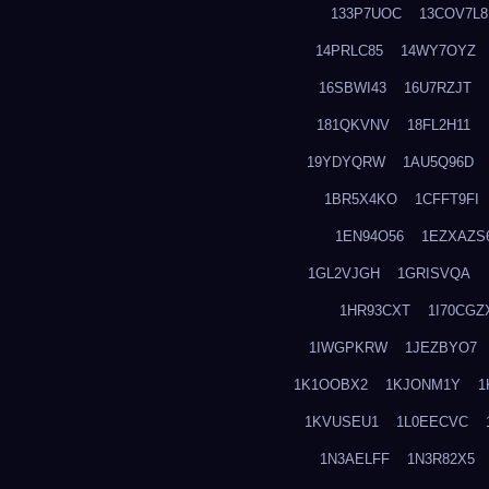
133P7UOC
13COV7L8
14PRLC85
14WY7OYZ
16SBWI43
16U7RZJT
181QKVNV
18FL2H11
19YDYQRW
1AU5Q96D
1BR5X4KO
1CFFT9FI
1EN94O56
1EZXAZS
1GL2VJGH
1GRISVQA
1HR93CXT
1I70CGZ
1IWGPKRW
1JEZBYO7
1K1OOBX2
1KJONM1Y
1
1KVUSEU1
1L0EECVC
1N3AELFF
1N3R82X5