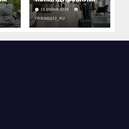
основные
15 ИЮНЯ 2026
критерии выбора
типы
FRIENDS72_RU