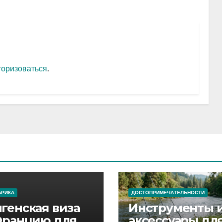
торизоваться
.
БРИКА
ДОСТОПРИМЕЧАТЕЛЬНОСТИ
генская виза
Инструменты 
Францию для
аксессуары дл