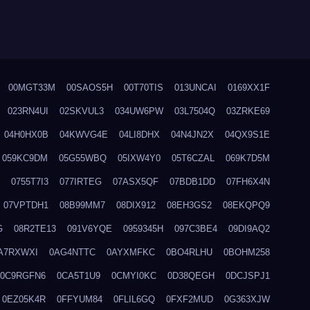
00MGT33M
00SAOS5H
00T70TIS
013UNCAI
0169XX1F
023RN4UI
02SKVUL3
034UW6PW
03L7504Q
03ZRKE69
04H0HX0B
04KWVG4E
04LI8DHX
04N4JN2X
04QX9S1E
059KC9DM
05G55WBQ
05IXW4Y0
05T6CZAL
069K7D5M
0755T7I3
077IRTEG
07ASX5QF
07BDB1DD
07FH6X4N
07VPTDH1
08B99MM7
08DIX912
08EH3GS2
08EKQPQ9
G
08R2TE13
091V6YQE
0959345H
097C3BE4
09DI9AQ2
A7RXWXI
0AG4NTTC
0AYXMFKC
0BO4RLHU
0BOHM258
0C9RGFN6
0CA5T1U9
0CMYI0KC
0D38QEGH
0DCJSPJ1
0EZ05K4R
0FFYUM84
0FLIL6GQ
0FXF2MUD
0G363XJW