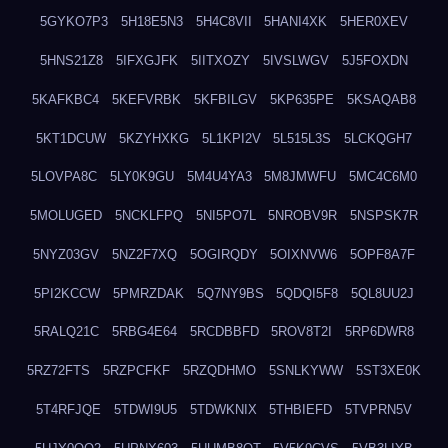
5GYKO7P3
5H18E5N3
5H4C8VII
5HANI4XK
5HER0XEV
5HNS21Z8
5IFXGJFK
5IITXOZY
5IVSLWGV
5J5FOXDN
5KAFKBC4
5KEFVRBK
5KFBILGV
5KP635PE
5KSAQAB8
5KT1DCUW
5KZYHXKG
5L1KPI2V
5L515L3S
5LCKQGH7
5LOVPA8C
5LY0K9GU
5M4U4YA3
5M8JMWFU
5MC4C6M0
5MOLUGED
5NCKLFPQ
5NI5PO7L
5NROBV9R
5NSPSK7R
5NYZ03GV
5NZ2F7XQ
5OGIRQDY
5OIXNVW6
5OPF8A7F
5PI2KCCW
5PMRZDAK
5Q7NY9BS
5QDQI5F8
5QL8UU2J
5RALQ21C
5RBG4E64
5RCDBBFD
5ROV8T2I
5RP6DWR8
5RZ72FTS
5RZPCFKF
5RZQDHMO
5SNLKYWW
5ST3XE0K
5T4RFJQE
5TDWI9U5
5TDWKNIX
5THBIEFD
5TVPRN5V