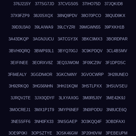
376J215Y
377SG7JD
37CVGS0S
37IHO75D
37JQKID8
37X9FZP9
38J0SXQX
38NQ9PDV
38O70PCO
38QUD9KX
39D3U3A0
39LAIWA9
39LCYZRI
39MGWN55
39PXKH1B
3A43DKQP
3AGNJUCU
3ATCGY3X
3BKC9MX3
3BORDPAR
3BVH0QRQ
3BWP93L1
3BYQ70GJ
3C9KPDQV
3CL4BSMV
3EIFINEE
3EORXV8Z
3EQ3JWOM
3F09CZ9V
3F1DPDSC
3F84EALY
3GGDN4OR
3GKCN4NY
3GVOCWRP
3H28UNEO
3H92RKQ0
3HG56NHN
3HHJ1KQM
3HSTLPXX
3HSUVSEU
3JRQV2TE
3JX0QDYF
3LXYAX0G
3M0R5J0Y
3ME42K9J
3MOCREJ1
3MX1P1T9
3MYP6NEF
3N0IPODU
3N8UCE6Q
3NE5SFF6
3NH0FX33
3NISGAEP
3O3KQQ4F
3OBDFAXI
3OE9P0KI
3OPSZTYE
3OSK46GW
3P20H0VW
3PEBEUPM