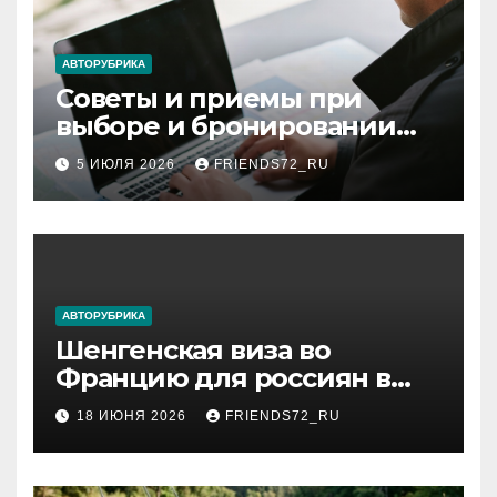
ki
АВТОРУБРИКА
Советы и приемы при
выборе и бронировании
авиабилетов
5 ИЮЛЯ 2026
FRIENDS72_RU
АВТОРУБРИКА
Шенгенская виза во
Францию для россиян в
2026 году: сроки от 3 дней
18 ИЮНЯ 2026
FRIENDS72_RU
и список необходимых
документов