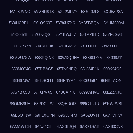
5UJY0QQ2
5UPNX603
5UUMB8OT
5V5K9CVS
5VB3LIYB
5VTXJVNC
5VVNNS1S
5XJ2MR7Y
5XSF9JLS
5XU6ZP3A
5Y0HCRBH
5Y1QS60T
5Y86UZX6
5YB5BBQM
5YHM530M
5YO667IH
5YO7ZQGL
5Z1BWJEZ
5Z1VP9TD
5ZYFJGV9
60IZ2Y44
60X8LPUK
62LJGRE8
6316UU0I
634ZKLU1
63MVU7SW
63SPQINX
63WDQUHH
63X60DYM
64996J11
659M6G4O
65TIBAG5
65TN6NPQ
65UV4E1K
660K94O5
663467JW
664ESOLH
664FNVV4
66C6U597
66NBHAON
675YBKS0
67T6PVX5
67UCAPT0
6899WHVC
68EZZKJQ
68OMB6UH
68PDCJPV
68QHDOI3
699GTUTR
69KWPV8F
69LSOT1W
69PLXGPN
69S53RP0
6A5ZOVTI
6A7TVFIW
6AMAWT34
6ANZ4C8L
6AS3LJQ4
6AX21SAB
6AX80CNX