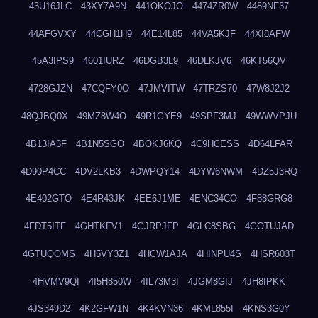
43U16JLC
43XY7A9N
441OKOJO
4474ZR0W
4489NF37
44AFGVXY
44CGH1H9
44E14L85
44VA5KJF
44XI8AFW
45A3IPS9
4601IURZ
46DGB3L9
46DLKJV6
46KT56QV
4728GJZN
47CQFY0O
47JMVITW
47TRZS70
47W8J2J2
48QJBQ0X
49MZ8W4O
49R1GYE9
49SPF3MJ
49WWVPJU
4B13IA3F
4B1N5SGO
4BOKJ6KQ
4C9HCESS
4D64LFAR
4D90P4CC
4DV2LKB3
4DWPQY14
4DYW6NWM
4DZ5J3RQ
4E402GTO
4E4R43JK
4EE6J1ME
4ENC34CO
4F88GRG8
4FDT5ITF
4GHTKFV1
4GJRPJFP
4GLC8SBG
4GOTUJAD
4GTUQOMS
4H5VY3Z1
4HCW1AJA
4HINPU4S
4HSR603T
4HVMV9QI
4I5H850W
4IL73M3I
4JGM8GIJ
4JH8IPKK
4JS349D2
4K2GFW1N
4K4KVN36
4KML855I
4KNS3G0Y