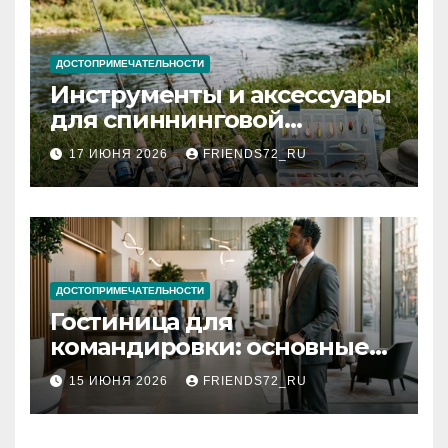
ДОСТОПРИМЕЧАТЕЛЬНОСТИ
Инструменты и аксессуары
для спиннинговой
рыбалки: назначение и
17 ИЮНЯ 2026
FRIENDS72_RU
типы
ДОСТОПРИМЕЧАТЕЛЬНОСТИ
Гостиница для
командировки: основные
критерии выбора
15 ИЮНЯ 2026
FRIENDS72_RU