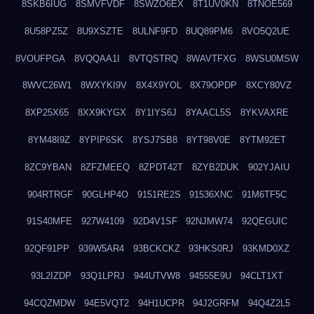
8SKB6IUG
8SMVFVDF
8SWZO6EX
8T1UV0KN
8TNOE569
8U58PZ5Z
8U9XSZTE
8ULNF9FD
8UQ89PM6
8VO5Q2UE
8VOUFPGA
8VQQAA1I
8VTQSTRQ
8WAVTFXG
8WSU0MSW
8WVC26W1
8WXYKI9V
8X4X9YOL
8X79OPDP
8XCY80VZ
8XP25X65
8XX9KYGX
8Y1IYS6J
8YAACL5S
8YKVAXRE
8YM48I9Z
8YPIP6SK
8YSJ7SB8
8YT98V0E
8YTM92ET
8ZC9YBAN
8ZFZMEEQ
8ZPDT42T
8ZYB2DUK
902YJAIU
904RTRGF
90GLHP4O
9151RE2S
91536XNC
91M6TF5C
91S40MFE
927W4109
92D4V1SF
92NJMW74
92QEGUIC
92QF91PP
939W5AR4
93BCKCKZ
93HKS0RJ
93KMD0XZ
93L2IZDP
93Q1LPRJ
944UTVW8
94555E9U
94CLT1XT
94CQZMDW
94E5VQT2
94H1UCPR
94J2GRFM
94Q4Z2L5