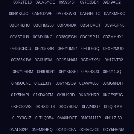
08R2TE13
091V6YQE
0959345H
097C3BE4
09DI9AQ2
09RKK0JO
0A54G2WE
0A7RXWXI
0AG4NTTC
0AYXMFKC
0BO4RLHU
0BOHM258
0BPJ04DK
0BSHJVOT
0C9RGFN6
0CA5T1U9
0CMYI0KC
0D38QEGH
0DCJSPJ1
0DZMHHX1
0E9GCHCU
0EZ05K4R
0FFYUM84
0FLIL6GQ
0FXF2MUD
0G363XJW
0GI31E0A
0GJSAH4M
0GRH7XSL
0H17NT32
0H7Y9RRM
0H9OI0N1
0HYK5SEI
0IA5RSJ3
0IF4Y4UQ
0IM5QCNL
0IUZL33Y
0J6YMSQ9
0JAWX05J
0JMG9NJH
0JX5HAPI
0JXDX9ZM
0K8I19RD
0KA2KHRR
0KCE9EJG
0KFC83WS
0KHXDLT8
0KO7R0BZ
0LA240G7
0LIQ91PM
0LPY3G1Z
0LTLQ0B4
0M40H0CT
0MCMJJJP
0N1LZI50
0NALSI2P
0NFM8HBQ
0O1D2CFA
0O3VCZC0
0OY5HHNM