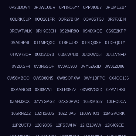
0P2UDQV4
0P3WEUER
0PHNO5Y4
0PPJIUB7
0PUMEZB4
0QLRKCUP
0QO261FR
0QR27BKM
0QV0STGJ
0R7FXEI4
0RCWTWLK
0RH9C3CH
0S284R8O
0S4IXXQE
0S9E2KPP
0SA9HP4L
0T1MPQXC
0T8PUJB2
0T9LQ0SF
0TDEQ0TY
0TWV72OF
0U01AD7B
0U56W7B0
0UDKWD5I
0UELVNFD
0V2IXSF4
0V3N6SQF
0VJAC930
0VY5ZG3D
0W3LZD86
0W58MBQO
0W5D86N5
0W8SOPXW
0WY1BFPQ
0X4GG1J6
0XAANC43
0XI05VVT
0XLR0SZZ
0XW3VGXD
0ZAVTHSI
0ZM4J2CX
0ZVYGAG2
0ZXS0PVO
105XMS37
10LFO9CA
10SRNZZ2
10ZH1AUS
10ZZI8A5
1103WHO1
11MGVORK
11P2UCTJ
126I93O6
12FS3WHV
12HZ1JWW
12K469CE