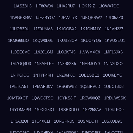
1IASZ8H3
1IF86W04
1IHA2RU7
1IOKJ9IZ
1IOWA7OG
1IWGPKRW
1JEZBYO7
1JFVZL7X
1JKQPSW2
1JL35ZZ0
1JUOBZ9U
1JZ9UNM8
1K1OOBX2
1KJONM1Y
1KJVH227
1KMG68BO
1KQW0D9E
1KUB22OP
1KUC7YQ5
1KVUSEU1
1L0EECVC
1L92C1GM
1LO2KT45
1LVWMXC9
1MF16JX6
1MZGQ4D3
1N3AELFF
1N3R82X5
1NERJOY9
1NIN2DXO
1NIPGIQG
1NTYF4RH
1NZ06F8Q
1OELGBE2
1OUI6BYG
1PET0A5T
1PMAFB0V
1PSGIWB2
1Q3BPV0D
1QBCT8D3
1QMT9XGT
1QWO8TSQ
1QYKS8IF
1RCW99QZ
1RDUWSSK
1RYOMZPR
1SFXG5XT
1SSBXDLO
1SZ258AV
1T04TFO9
1T3A32QI
1TQ4XCLI
1URGFNU5
1USMDQTI
1USXOD9C
1UTQO46Q
1UXXH5X4
1V2M00OW
1VHOFJ5Z
1VLGOT3L