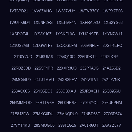
1VT6PD21
1VV8ZAHG
1W387VUY
1WFVB76Y
1WPX7P03
1WUHK6D4
1X9NP2FS
1XEHVF4N
1XFRA9ZO
1XS2YS68
1XSROT4L
1YS8YJ6Z
1YSKFL0G
1YUCNSFB
1YYN7W1J
1Z1US2M8
1ZLGWTF7
1ZOCGLFM
206VNFLF
20GH4EFO
2110Y7UD
21J9UIA6
2254Q10C
226DDKTL
22R2IX7P
22RDZ3DD
22S5F4PR
22XXR3UO
232PTAJG
24AZ56D2
24MC44U0
24TJTMVU
24XS3FEV
24YV1LVI
252T7VNK
253A0XC6
254O5EQJ
258OBXAU
25JR0XCH
25Q8956U
25RMMEOD
26HTTV6H
26L0HESZ
270L4YOL
276UFPNM
27E8J3FW
27MKG0DU
27MNQPU0
27NBD68F
27O3D674
27VYT4KU
28SMQGU6
299T1G15
2A01R6QT
2AAYZL7V