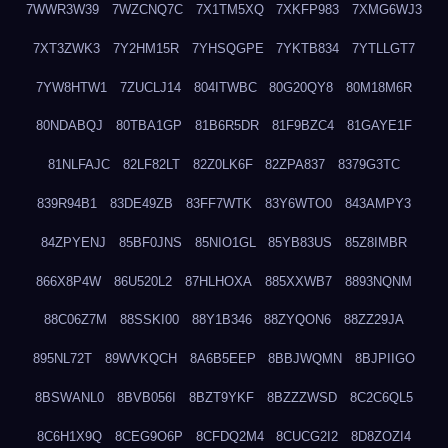
7WWR3W39
7WZCNQ7C
7X1TM5XQ
7XKFP983
7XMG6WJ3
7XT3ZWK3
7Y2HM15R
7YHSQGPE
7YKTB834
7YTLLGT7
7YW8HTW1
7ZUCLJ14
804ITWBC
80G20QY8
80M18M6R
80NDABQJ
80TBA1GP
81B6R5DR
81F9BZC4
81GAYE1F
81NLFAJC
82LF82LT
82Z0LK6F
82ZPA837
8379G3TC
839R94B1
83DE49ZB
83FF7WTK
83Y6WTO0
843AMPY3
84ZPYENJ
85BF0JNS
85NIO1GL
85YB83US
85Z8IMBR
866X8P4W
86U520L2
87HLHOXA
885XXWB7
8893NQNM
88C06Z7M
88SSKI00
88Y1B346
88ZYQON6
88ZZ29JA
895NL72T
89WVKQCH
8A6B5EEP
8BBJWQMN
8BJPIIGO
8BSWANL0
8BVB056I
8BZT9YKF
8BZZZWSD
8C2C6QL5
8C6H1X9Q
8CEG9O6P
8CFDQ2M4
8CUCG2I2
8D8ZOZI4