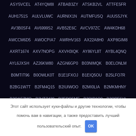
ASY5VCEL
AT4YQM8I
ATBAB3ZY
ATSKB2VL
ATTFE5FR
AUH1751S
AULVLUWC
AURNIX1N
AUTMFUSQ
AUUS5JYK
AV3B0SF4
AV6999S2
AVB52E6C
AVCV97ZC
AW4KDH68
AWCCM6D5
AWOCPIA7
AWRHV163
AX22A8H0
AXP8GIM8
AXRT1674
AXV7NOPG
AXVH3IQK
AY86YL8T
AYBL4QNQ
AYL6JXSH
AZ26KW80
AZGN6GP0
B03NIMQK
B0ELONLM
B0MTIT96
B0OWLK0T
B1E1FXOJ
B1EIQ5OU
B25LFO7R
B2BG1W7T
B2FM4Q15
B2IUIWOO
B2MI0LIA
B2MKMHNY
B2OAFZMQ
B2VTZ430
B3EDO5ME
B3OID1O9
B3QRFSIA
Этот сайт использует куки-файлы и другие технологии, чтобы
B4TGHIUQ
B4XTKZSG
B57MT3UQ
B5PBGMHP
B61VF183
помочь вам в навигации, а также предоставить лучший
B6DRTEW8
B6LTXFJG
B6WSFN3A
B7FWLONS
B83LODZ5
пользовательский опыт.
OK
B87GV7RK
B87UJWGN
B8FJD3QY
B91DTZMF
B91KLX8H