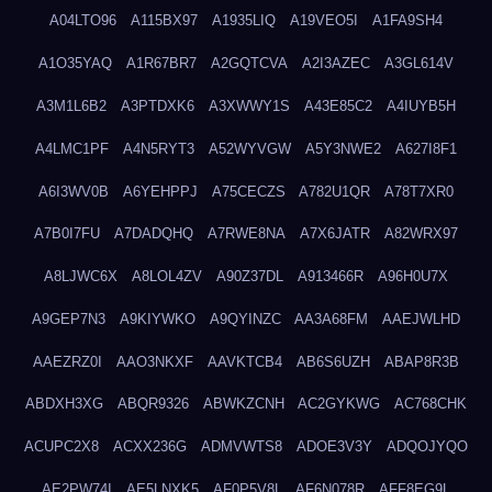
A04LTO96
A115BX97
A1935LIQ
A19VEO5I
A1FA9SH4
A1O35YAQ
A1R67BR7
A2GQTCVA
A2I3AZEC
A3GL614V
A3M1L6B2
A3PTDXK6
A3XWWY1S
A43E85C2
A4IUYB5H
A4LMC1PF
A4N5RYT3
A52WYVGW
A5Y3NWE2
A627I8F1
A6I3WV0B
A6YEHPPJ
A75CECZS
A782U1QR
A78T7XR0
A7B0I7FU
A7DADQHQ
A7RWE8NA
A7X6JATR
A82WRX97
A8LJWC6X
A8LOL4ZV
A90Z37DL
A913466R
A96H0U7X
A9GEP7N3
A9KIYWKO
A9QYINZC
AA3A68FM
AAEJWLHD
AAEZRZ0I
AAO3NKXF
AAVKTCB4
AB6S6UZH
ABAP8R3B
ABDXH3XG
ABQR9326
ABWKZCNH
AC2GYKWG
AC768CHK
ACUPC2X8
ACXX236G
ADMVWTS8
ADOE3V3Y
ADQOJYQO
AE2PW74I
AE5LNXK5
AF0P5V8L
AF6N078R
AFF8EG9L