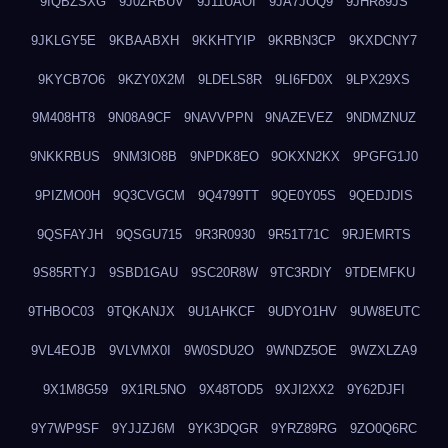
9IQBZSXG
9J0ZRBUV
9J11UAOI
9JA7JOQ9
9JHR89JS
9JKLGY5E
9KBAABXH
9KKHTYIP
9KRBN3CP
9KXDCNY7
9KYCB7O6
9KZY0X2M
9LDELS8R
9LI6FD0X
9LPX29XS
9M408HT8
9N08A9CF
9NAVVPPN
9NAZEVEZ
9NDMZNUZ
9NKKRBUS
9NM3IO8B
9NPDK8EO
9OKXN2KX
9PGFG1J0
9PIZMO0H
9Q3CVGCM
9Q4799TT
9QE0Y05S
9QEDJDIS
9QSFAYJH
9QSGU715
9R3R0930
9R51T71C
9RJEMRTS
9S85RTYJ
9SBD1GAU
9SC20R8W
9TC3RDIY
9TDEMFKU
9THBOC03
9TQKANJX
9U1AHKCF
9UDYO1HV
9UW8EUTC
9VL4EOJB
9VLVMX0I
9W0SDU2O
9WNDZ5OE
9WZXLZA9
9X1M8G59
9X1RL5NO
9X48TOD5
9XJI2XX2
9Y62DJFI
9Y7WP9SF
9YJJZJ6M
9YK3DQGR
9YRZ89RG
9ZO0Q6RC