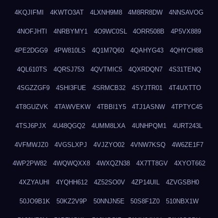
4KQJIFMI
4KWTO3AT
4LXNH9M8
4M8RR8DW
4NNSAVOG
4NOFJHTI
4NRBYMY1
4O9WC0SL
4ORR508B
4P5VX889
4PE2DGG9
4PW810LS
4Q1M7Q60
4QAHYG43
4QHYCH8B
4QL610TS
4QRSJ753
4QVTMIC5
4QXRDQN7
4S31TENQ
4SGZZGF9
4SHI3FUE
4SRMCB32
4SYJTR01
4T4UXTTO
4T8GUZVK
4TAWVEKW
4TBBI1Y5
4TJ1ASNW
4TPTYC45
4TSJ6PJX
4U48QGQ2
4UMM8LXA
4UNHPQM1
4URT243L
4VFMWJZ0
4VGSLXPJ
4VJZYO02
4VNW7KSQ
4W6ZE1F7
4WP2PW82
4WQWQXX8
4WXQZN38
4X7TT8GV
4XYOT662
4XZYAUHI
4YQHH612
4Z52SO0V
4ZP14UIL
4ZVGSBH0
50JO9B1K
50KZ2V9P
50NNJN5E
50S8F1Z0
510NBX1W