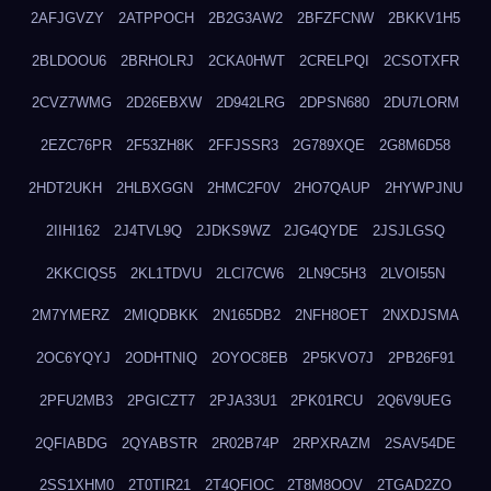
2AFJGVZY
2ATPPOCH
2B2G3AW2
2BFZFCNW
2BKKV1H5
2BLDOOU6
2BRHOLRJ
2CKA0HWT
2CRELPQI
2CSOTXFR
2CVZ7WMG
2D26EBXW
2D942LRG
2DPSN680
2DU7LORM
2EZC76PR
2F53ZH8K
2FFJSSR3
2G789XQE
2G8M6D58
2HDT2UKH
2HLBXGGN
2HMC2F0V
2HO7QAUP
2HYWPJNU
2IIHI162
2J4TVL9Q
2JDKS9WZ
2JG4QYDE
2JSJLGSQ
2KKCIQS5
2KL1TDVU
2LCI7CW6
2LN9C5H3
2LVOI55N
2M7YMERZ
2MIQDBKK
2N165DB2
2NFH8OET
2NXDJSMA
2OC6YQYJ
2ODHTNIQ
2OYOC8EB
2P5KVO7J
2PB26F91
2PFU2MB3
2PGICZT7
2PJA33U1
2PK01RCU
2Q6V9UEG
2QFIABDG
2QYABSTR
2R02B74P
2RPXRAZM
2SAV54DE
2SS1XHM0
2T0TIR21
2T4QFIOC
2T8M8OOV
2TGAD2ZO