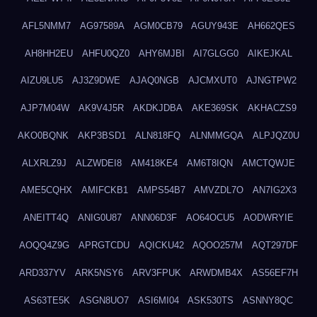
AFL5NMM7
AG97589A
AGM0CB79
AGUY943E
AH662QES
AH8HH2EU
AHFU0QZ0
AHY6MJBI
AI7GLGG0
AIKEJKAL
AIZU9LU5
AJ3Z9DWE
AJAQ0NGB
AJCMXUT0
AJNGTPW2
AJP7M04W
AK9V4J5R
AKDKJDBA
AKE369SK
AKHACZS9
AKO0BQNK
AKP3BSD1
ALN818FQ
ALNMMGQA
ALPJQZ0U
ALXRLZ9J
ALZWDEI8
AM418KE4
AM6T8IQN
AMCTQWJE
AME5CQHX
AMIFCKB1
AMPS54B7
AMVZDL7O
AN7IG2X3
ANEITT4Q
ANIG0U87
ANN06D3F
AO64OCU5
AODWRYIE
AOQQ4Z9G
APRGTCDU
AQICKU42
AQOO257M
AQT297DF
ARD337YV
ARK5NSY6
ARV3FPUK
ARWDMB4X
AS56EF7H
AS63TE5K
ASGN8UO7
ASI6MI04
ASK530TS
ASNNY8QC