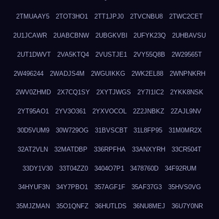
2TMUAAY5
2TOT3HO1
2TT1JPJ0
2TVCNBU8
2TWC2CET
2U1JCAWR
2UABCBNW
2UBGKVBI
2UFYK23Q
2UHBAVSU
2UT1DWVT
2VA5KTQ4
2VUSTJE1
2VY55Q8B
2W29565T
2W496244
2WADJS4M
2WGUIKKG
2WK2EL88
2WNPNKRH
2WV0ZHMD
2X7CQ1SY
2XYTJWGS
2Y7I1IC2
2YKK8NSK
2YT95AO1
2YV3O361
2YXVOCOL
2Z2JNBKZ
2ZAJL9NV
30D5VUM9
30W729OG
31BVSCBT
31L8FP95
31M0MR2X
32AT2VLN
32MATDBP
336RPFHA
33ANXYRH
33CR504T
33DY1V30
33T04ZZ0
3404O7P1
3478760D
34F92RUM
34HYUF3N
34Y7PBO1
357AGF1F
35AF37G3
35HVS0VG
35MJZMAN
35O1QNFZ
36HUTLDS
36NU8MEJ
36U7Y0NR