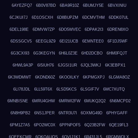
6AYEZFQ7
6B0V87BD
6BA9R10Z
6BUMJY5E
6BVXINIU
6CJKUI7J
6D1OSCXH
6D8BUPZM
6DCMVTHM
6DDK07UL
6DEL198E
6DMVW7ZP
6DO5WVEC
6DPAK2I3
6DREN8XO
6DSSGCV5
6EEGL9Z9
6EI21UCB
6EMNTEE0
6F1DJ5WF
6G3CXI93
6G3KEGYN
6H6L0Z3E
6HD2DCBO
6HM0FQJT
6HWL9A3P
6I5IUH76
6JGSI1UR
6JQL3WKJ
6K3EBPX1
6K3WDMWT
6KDND60Z
6KOOILKY
6KPMGXPJ
6LGMA8OZ
6LI78JDL
6LL59T6X
6LSD5KCS
6LSGIF7V
6MC7XUTQ
6MNBISNE
6MRU4GHW
6MRWI2FW
6MUKQ2Q2
6N6MCPD2
6N8H9PB2
6NS1JPER
6NTR3U7I
6OXMG49D
6PHYGAFF
6PM1Z7A5
6PO2WC0X
6PPNPOF5
6Q23B2FW
6QE19FL3
6QEEKCMR
6QKOAUOS
6QVIJ1K1
6R431JL5
6RGMWOLX