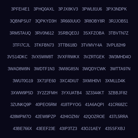
3PFEI4E1
3PHQ0AXL
3PJX8KV3
3PWL81U6
3PX3NDPK
3QBNPSU7
3QPKYD3H
3R660UUO
3R8OBY8R
3RJJOB51
3RM5TAUQ
3RV0N612
3SRBQEDJ
3SXFZOBA
3TBVTN7Z
3TFI7CJL
3TKFBN73
3TTB618D
3TVMVY4A
3VPL82H9
3VS14DKC
3VX5WW8T
3VXFRWKX
3VZRTGEK
3W3MHD4O
3WAD8W9N
3WDTF1N3
3WI8G8SN
3WQDYCWK
3WTTA97N
3WU70G19
3X71FE60
3XC4DIU7
3XMIH0VI
3XMLLD4K
3XWW9P5D
3Y2Z2FMH
3YXUATB4
3Z3344KT
3ZBBJF82
3ZUNKQ9P
40PEO5RM
418TPYOG
41A6AQPI
41CR68ZC
428MPM7O
42EW9PZP
42HIOZNV
42QOZROE
437L5RRA
43BE766X
43EEF23E
43IP3TZ3
43OJ1AEY
43SSFXBJ