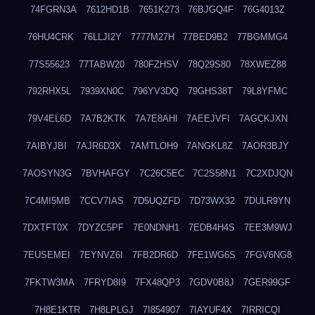
74FGRN3A
7612HD1B
7651K273
76BJGQ4F
76G4013Z
76HU4CRK
76LLJI2Y
7777M27H
77BED9B2
77BGMMG4
77S55623
77TABW20
780FZHSV
78Q29S80
78XWEZ88
792RHX5L
7939XN0C
796YV3DQ
79GHS38T
79L8YFMC
79V4EL6D
7A7B2KTK
7A7E8AHI
7AEEJVFI
7AGCKJXN
7AIBYJBI
7AJR6D3X
7AMTLOH9
7ANGKL8Z
7AOR3BJY
7AOSYN3G
7BVHAFGY
7C26C5EC
7C2S58N1
7C2XDJQN
7C4MI5MB
7CCV7IAS
7D5UQZFD
7D73WX32
7DULR9YN
7DXTFT0X
7DYZC5PF
7E0NDNH1
7EDB4H4S
7EE3M9WJ
7EUSEMEI
7EYNVZ6I
7FB2DR6D
7FE1WG6S
7FGV6NG8
7FKTW3MA
7FRYD8I9
7FX48QP3
7GDV0B8J
7GER99GF
7H8E1KTR
7H8LPLGJ
7I854907
7IAYUF4X
7IRRICQI