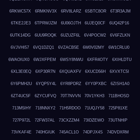
6RKWC57X
6RMKNV3X
6RV8LARZ
6SBTC8OR
6T3R3AJM
6TKE2JE3
6TPRWJZM
6U06OJTH
6UJEQ0CF
6UQ42P16
6UTK14DG
6UU9ROQK
6UZUZF6L
6V4POCW2
6V6FZLKN
6VJVHI57
6VQ1DZQ1
6VZACB5E
6W0V02MY
6W1CRLU0
6WAOIUX0
6WJXFPEM
6WSY8NWU
6XFR4OTY
6XIHLDTU
6XL3E0EQ
6XP30R7N
6XQUAXFV
6XUCD56H
6XVXTC5I
6Y6PMH2U
6YQP5Y4L
6YR8PDRZ
6YY0PXBC
6ZISH1A0
6ZT4UC5F
6ZYCUFVQ
70T7NVVN
70V1YKH3
711BHOSD
713M5IHY
718NNXY2
71H5RDOO
71UQJY58
725P81XE
727P972L
72FW37AL
73CXZZM4
73IDZEWO
73UTNHIP
73VKAF4E
740HGIUK
745ACL1O
74DPJX4S
74DVDXRM