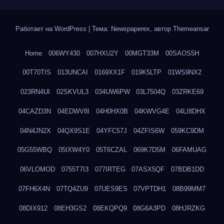
Работает на WordPress
|
Тема: Newspaperex, автор
Themeansar
Home
006WY430
007HXU2Y
00MGT33M
00SAOS5H
00T70TIS
013UNCAI
0169XX1F
019K5LTP
01WS9NX2
023RN4UI
02SKVUL3
034UW6PW
03L7504Q
03ZRKE69
04CAZD3N
04EDWV8I
04H0HX0B
04KWVG4E
04LI8DHX
04N4JN2X
04QX9S1E
04YFC57J
04ZFIS6W
059KC9DM
05G55WBQ
05IXW4Y0
05T6CZAL
069K7D5M
06FAMUAG
06VLOMOD
0755T7I3
077IRTEG
07ASX5QF
07BDB1DD
07FH6X4N
07TQ4ZU9
07UES9ES
07VPTDH1
08B99MM7
08DIX912
08EH3GS2
08EKQPQ9
08G6A3PD
08HJRZKG