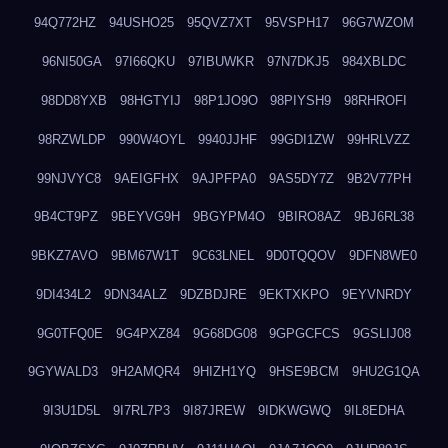
94Q772HZ
94USHO25
95QVZ7XT
95VSPH17
96G7WZOM
96NI50GA
97I66QKU
97IBUWKR
97N7DKJ5
984XBLDC
98DD8YXB
98HGTYIJ
98P1JO9O
98PIYSH9
98RHROFI
98RZWLDP
990W4OYL
9940JJHF
99GDI1ZW
99HRLVZZ
99NJVYC8
9AEIGFHX
9AJPFPA0
9AS5DY7Z
9B2V77PH
9B4CT9PZ
9BEYVG9H
9BGYPM4O
9BIRO8AZ
9BJ6RL38
9BKZ7AVO
9BM67W1T
9C63LNEL
9D0TQQOV
9DFN8WE0
9DI434L2
9DN34ALZ
9DZBDJRE
9EKTXKPO
9EYVNRDY
9G0TFQ0E
9G4PXZ84
9G68DG08
9GPGCFCS
9GSLIJ08
9GYWALD3
9H2AMQR4
9HIZH1YQ
9HSE9BCM
9HU2G1QA
9I3U1D5L
9I7RL7P3
9I87JREW
9IDKWGWQ
9IL8EDHA