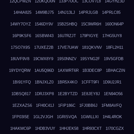
12QCPWZN
12UKQO0N
133P7UOC
13COV7L8
14GYHZ3D
14H4A825
14M9BJ75
14NJ13LJ
14PRJLGB
14PRLC85
14WY7OYZ
1546DY9V
15B2SHBQ
15C9WR6H
160ON64P
16P9KSF6
16SBWI43
16U7RZJT
179PIGYE
17HG5UY8
17SO7X9S
17UXEZ2B
17VE7UAW
181QKVNV
18FL2H11
18UVF9V8
19CWX8Y9
19S0NNZV
19SYNG2F
19V5GFDB
19YDYQRW
1AU5Q96D
1AXWRT6R
1B3DEC8P
1BHACZIN
1BI91YFQ
1BNJXLZ0
1BR5X4KO
1CFFT9FI
1D9U2JR1
1DBSQ817
1DRJ3XP8
1E2BYTZD
1E8JEY8J
1EN94O56
1EZXAZS6
1FH0C41J
1FIP186C
1FJ0BB6J
1FM8AVFQ
1FP03I5E
1GL2VJGH
1GRISVQA
1GWILLXI
1H4L4ROK
1HAKMC6P
1HDB3VUY
1HHJEK58
1HR93CXT
1I70CGZX