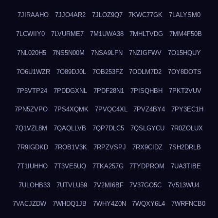
7JIRAAHO
7JJO4AR2
7JLOZ9Q7
7KWC77GK
7LALYSM0
7LCWIIY0
7LVURME7
7M1UWA38
7MHLTVDG
7MM4F50B
7NL020H5
7NS5N00M
7NSA9LFN
7NZIGFWV
7O15HQUY
7O6U1WZR
7O89DJ0L
7OB253FZ
7ODLM7D2
7OY8DOTS
7P5VTP24
7PDDGXNL
7PDF28N1
7PISQHBH
7PKT2VUV
7PN5ZVPO
7PS4XQMK
7PVQC4XL
7PVZ4BY4
7PY3EC1H
7Q1VZL8M
7QAQLLVB
7QP7DLC5
7QSLGYCU
7R0ZOLUX
7R9IGDKD
7ROB1V3K
7RPZVSPJ
7RX9CIDZ
7SH2DRLB
7T1IUHHO
7T3VE5UQ
7TKA257G
7TYDPROM
7UA3TIBE
7ULOHB33
7UTVLU59
7V2MI6BF
7V37GO5C
7V513WU4
7VACJZDW
7WHDQ1JB
7WHY4Z0N
7WQXY6L4
7WRFNCB0