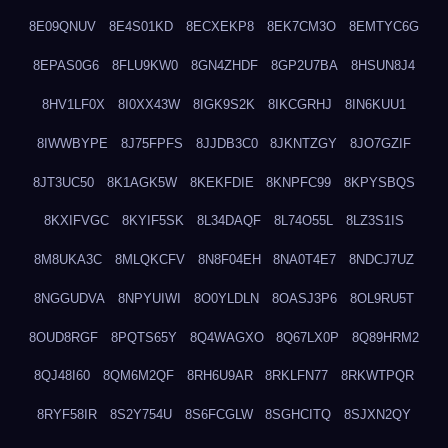
8E09QNUV
8E4S01KD
8ECXEKP8
8EK7CM3O
8EMTYC6G
8EPAS0G6
8FLU9KW0
8GN4ZHDF
8GP2U7BA
8HSUN8J4
8HV1LF0X
8I0XX43W
8IGK9S2K
8IKCGRHJ
8IN6KUU1
8IWWBYPE
8J75FPFS
8JJDB3C0
8JKNTZGY
8JO7GZIF
8JT3UC50
8K1AGK5W
8KEKFDIE
8KNPFC99
8KPYSBQS
8KXIFVGC
8KYIF5SK
8L34DAQF
8L74O55L
8LZ3S1IS
8M8UKA3C
8MLQKCFV
8N8F04EH
8NA0T4E7
8NDCJ7UZ
8NGGUDVA
8NPYUIWI
8O0YLDLN
8OASJ3P6
8OL9RU5T
8OUD8RGF
8PQTS65Y
8Q4WAGXO
8Q67LX0P
8Q89HRM2
8QJ48I60
8QM6M2QF
8RH6U9AR
8RKLFN77
8RKWTPQR
8RYF58IR
8S2Y754U
8S6FCGLW
8SGHCITQ
8SJXN2QY