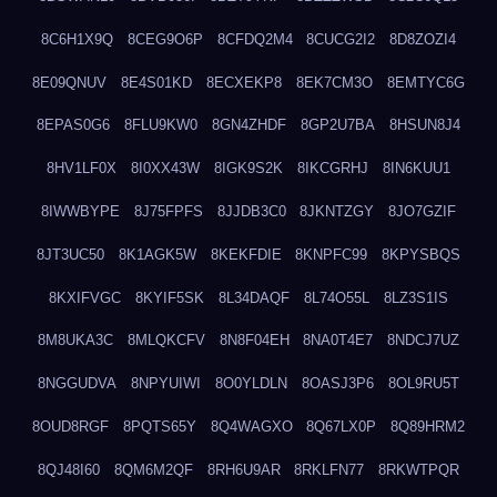
8C6H1X9Q
8CEG9O6P
8CFDQ2M4
8CUCG2I2
8D8ZOZI4
8E09QNUV
8E4S01KD
8ECXEKP8
8EK7CM3O
8EMTYC6G
8EPAS0G6
8FLU9KW0
8GN4ZHDF
8GP2U7BA
8HSUN8J4
8HV1LF0X
8I0XX43W
8IGK9S2K
8IKCGRHJ
8IN6KUU1
8IWWBYPE
8J75FPFS
8JJDB3C0
8JKNTZGY
8JO7GZIF
8JT3UC50
8K1AGK5W
8KEKFDIE
8KNPFC99
8KPYSBQS
8KXIFVGC
8KYIF5SK
8L34DAQF
8L74O55L
8LZ3S1IS
8M8UKA3C
8MLQKCFV
8N8F04EH
8NA0T4E7
8NDCJ7UZ
8NGGUDVA
8NPYUIWI
8O0YLDLN
8OASJ3P6
8OL9RU5T
8OUD8RGF
8PQTS65Y
8Q4WAGXO
8Q67LX0P
8Q89HRM2
8QJ48I60
8QM6M2QF
8RH6U9AR
8RKLFN77
8RKWTPQR