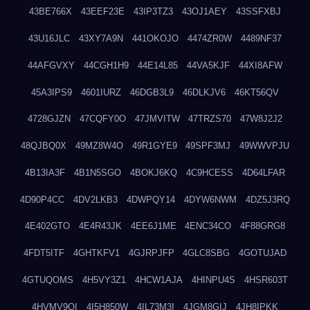
43BE766X
43EEF23E
43IP3TZ3
43OJ1AEY
43SSFXBJ
43U16JLC
43XY7A9N
441OKOJO
4474ZR0W
4489NF37
44AFGVXY
44CGH1H9
44E14L85
44VA5KJF
44XI8AFW
45A3IPS9
4601IURZ
46DGB3L9
46DLKJV6
46KT56QV
4728GJZN
47CQFY0O
47JMVITW
47TRZS70
47W8J2J2
48QJBQ0X
49MZ8W4O
49R1GYE9
49SPF3MJ
49WWVPJU
4B13IA3F
4B1N5SGO
4BOKJ6KQ
4C9HCESS
4D64LFAR
4D90P4CC
4DV2LKB3
4DWPQY14
4DYW6NWM
4DZ5J3RQ
4E402GTO
4E4R43JK
4EE6J1ME
4ENC34CO
4F88GRG8
4FDT5ITF
4GHTKFV1
4GJRPJFP
4GLC8SBG
4GOTUJAD
4GTUQOMS
4H5VY3Z1
4HCW1AJA
4HINPU4S
4HSR603T
4HVMV9QI
4I5H850W
4IL73M3I
4JGM8GIJ
4JH8IPKK