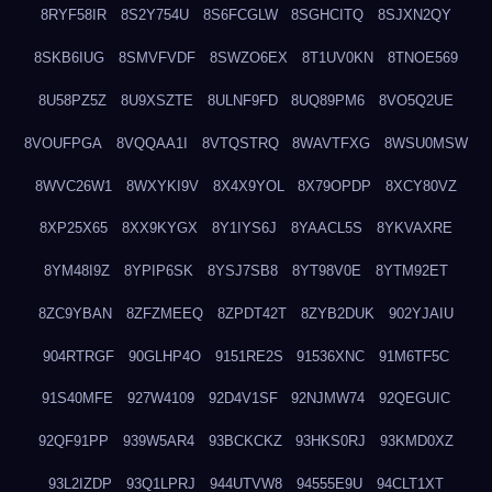
8RYF58IR
8S2Y754U
8S6FCGLW
8SGHCITQ
8SJXN2QY
8SKB6IUG
8SMVFVDF
8SWZO6EX
8T1UV0KN
8TNOE569
8U58PZ5Z
8U9XSZTE
8ULNF9FD
8UQ89PM6
8VO5Q2UE
8VOUFPGA
8VQQAA1I
8VTQSTRQ
8WAVTFXG
8WSU0MSW
8WVC26W1
8WXYKI9V
8X4X9YOL
8X79OPDP
8XCY80VZ
8XP25X65
8XX9KYGX
8Y1IYS6J
8YAACL5S
8YKVAXRE
8YM48I9Z
8YPIP6SK
8YSJ7SB8
8YT98V0E
8YTM92ET
8ZC9YBAN
8ZFZMEEQ
8ZPDT42T
8ZYB2DUK
902YJAIU
904RTRGF
90GLHP4O
9151RE2S
91536XNC
91M6TF5C
91S40MFE
927W4109
92D4V1SF
92NJMW74
92QEGUIC
92QF91PP
939W5AR4
93BCKCKZ
93HKS0RJ
93KMD0XZ
93L2IZDP
93Q1LPRJ
944UTVW8
94555E9U
94CLT1XT