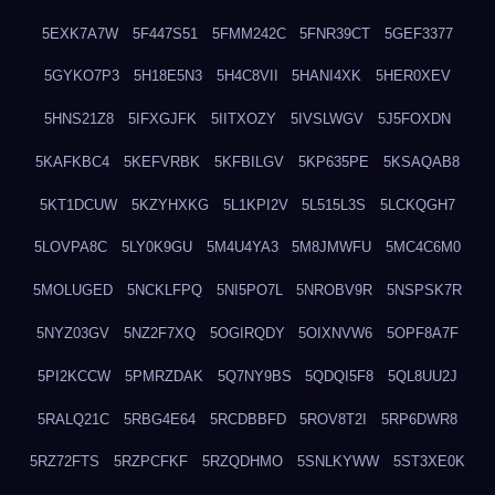
5EXK7A7W
5F447S51
5FMM242C
5FNR39CT
5GEF3377
5GYKO7P3
5H18E5N3
5H4C8VII
5HANI4XK
5HER0XEV
5HNS21Z8
5IFXGJFK
5IITXOZY
5IVSLWGV
5J5FOXDN
5KAFKBC4
5KEFVRBK
5KFBILGV
5KP635PE
5KSAQAB8
5KT1DCUW
5KZYHXKG
5L1KPI2V
5L515L3S
5LCKQGH7
5LOVPA8C
5LY0K9GU
5M4U4YA3
5M8JMWFU
5MC4C6M0
5MOLUGED
5NCKLFPQ
5NI5PO7L
5NROBV9R
5NSPSK7R
5NYZ03GV
5NZ2F7XQ
5OGIRQDY
5OIXNVW6
5OPF8A7F
5PI2KCCW
5PMRZDAK
5Q7NY9BS
5QDQI5F8
5QL8UU2J
5RALQ21C
5RBG4E64
5RCDBBFD
5ROV8T2I
5RP6DWR8
5RZ72FTS
5RZPCFKF
5RZQDHMO
5SNLKYWW
5ST3XE0K