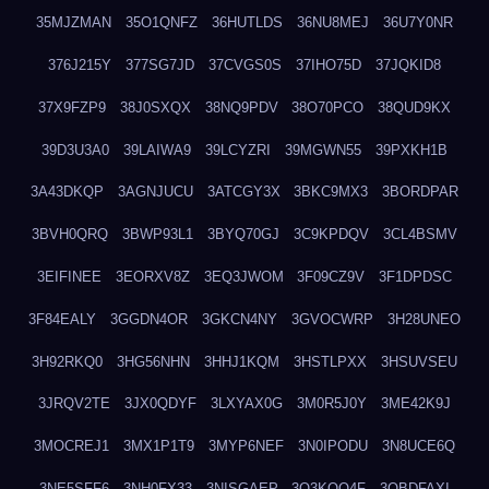
35MJZMAN
35O1QNFZ
36HUTLDS
36NU8MEJ
36U7Y0NR
376J215Y
377SG7JD
37CVGS0S
37IHO75D
37JQKID8
37X9FZP9
38J0SXQX
38NQ9PDV
38O70PCO
38QUD9KX
39D3U3A0
39LAIWA9
39LCYZRI
39MGWN55
39PXKH1B
3A43DKQP
3AGNJUCU
3ATCGY3X
3BKC9MX3
3BORDPAR
3BVH0QRQ
3BWP93L1
3BYQ70GJ
3C9KPDQV
3CL4BSMV
3EIFINEE
3EORXV8Z
3EQ3JWOM
3F09CZ9V
3F1DPDSC
3F84EALY
3GGDN4OR
3GKCN4NY
3GVOCWRP
3H28UNEO
3H92RKQ0
3HG56NHN
3HHJ1KQM
3HSTLPXX
3HSUVSEU
3JRQV2TE
3JX0QDYF
3LXYAX0G
3M0R5J0Y
3ME42K9J
3MOCREJ1
3MX1P1T9
3MYP6NEF
3N0IPODU
3N8UCE6Q
3NE5SFF6
3NH0FX33
3NISGAEP
3O3KQQ4F
3OBDFAXI