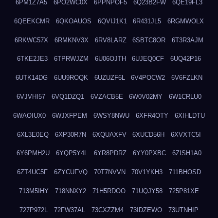
6PM1Z7A5
6PO2WC0X
6PPNPOF5
6Q23B2FW
6QE19FL3
6QEEKCMR
6QKOAUOS
6QVIJ1K1
6R431JL5
6RGMWOLX
6RKWC57X
6RMKNV3X
6RV8LARZ
6SBTC8OR
6T3R3AJM
6TKE2JE3
6TPRWJZM
6U06OJTH
6UJEQ0CF
6UQ42P16
6UTK14DG
6UU9ROQK
6UZUZF6L
6V4POCW2
6V6FZLKN
6VJVHI57
6VQ1DZQ1
6VZACB5E
6W0V02MY
6W1CRLU0
6WAOIUX0
6WJXFPEM
6WSY8NWU
6XFR4OTY
6XIHLDTU
6XL3E0EQ
6XP30R7N
6XQUAXFV
6XUCD56H
6XVXTC5I
6Y6PMH2U
6YQP5Y4L
6YR8PDRZ
6YY0PXBC
6ZISH1A0
6ZT4UC5F
6ZYCUFVQ
70T7NVVN
70V1YKH3
711BHOSD
713M5IHY
718NNXY2
71H5RDOO
71UQJY58
725P81XE
727P972L
72FW37AL
73CXZZM4
73IDZEWO
73UTNHIP