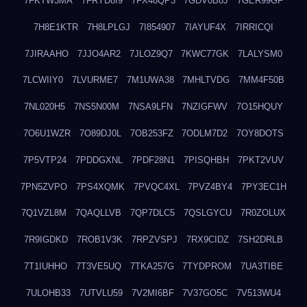
7FKTW3MA
7FRYD8I9
7FX48QP3
7GDV0B8J
7GER99GF
7H8E1KTR
7H8LPLGJ
7I854907
7IAYUF4X
7IRRICQI
7JIRAAHO
7JJO4AR2
7JLOZ9Q7
7KWC77GK
7LALYSM0
7LCWIIY0
7LVURME7
7M1UWA38
7MHLTVDG
7MM4F50B
7NL020H5
7NS5N00M
7NSA9LFN
7NZIGFWV
7O15HQUY
7O6U1WZR
7O89DJ0L
7OB253FZ
7ODLM7D2
7OY8DOTS
7P5VTP24
7PDDGXNL
7PDF28N1
7PISQHBH
7PKT2VUV
7PN5ZVPO
7PS4XQMK
7PVQC4XL
7PVZ4BY4
7PY3EC1H
7Q1VZL8M
7QAQLLVB
7QP7DLC5
7QSLGYCU
7R0ZOLUX
7R9IGDKD
7ROB1V3K
7RPZVSPJ
7RX9CIDZ
7SH2DRLB
7T1IUHHO
7T3VE5UQ
7TKA257G
7TYDPROM
7UA3TIBE
7ULOHB33
7UTVLU59
7V2MI6BF
7V37GO5C
7V513WU4