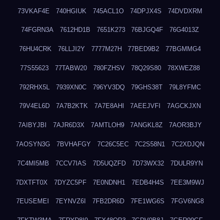
73VKAF4E
740HGIUK
745ACL1O
74DPJX4S
74DVDXRM
74FGRN3A
7612HD1B
7651K273
76BJGQ4F
76G4013Z
76HU4CRK
76LLJI2Y
7777M27H
77BED9B2
77BGMMG4
77S55623
77TABW20
780FZHSV
78Q29S80
78XWEZ88
792RHX5L
7939XN0C
796YV3DQ
79GHS38T
79L8YFMC
79V4EL6D
7A7B2KTK
7A7E8AHI
7AEEJVFI
7AGCKJXN
7AIBYJBI
7AJR6D3X
7AMTLOH9
7ANGKL8Z
7AOR3BJY
7AOSYN3G
7BVHAFGY
7C26C5EC
7C2S58N1
7C2XDJQN
7C4MI5MB
7CCV7IAS
7D5UQZFD
7D73WX32
7DULR9YN
7DXTFT0X
7DYZC5PF
7E0NDNH1
7EDB4H4S
7EE3M9WJ
7EUSEMEI
7EYNVZ6I
7FB2DR6D
7FE1WG6S
7FGV6NG8