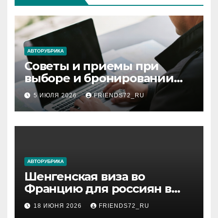
АВТОРУБРИКА
Советы и приемы при
выборе и бронировании
авиабилетов
5 ИЮЛЯ 2026
FRIENDS72_RU
АВТОРУБРИКА
Шенгенская виза во
Францию для россиян в
2026 году: сроки от 3 дней
18 ИЮНЯ 2026
FRIENDS72_RU
и список необходимых