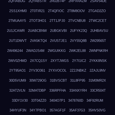
2QFIABDG
2QYABSTR
2R02B74P
2RPXRAZM
2SAV54DE
2SS1XHM0
2T0TIR21
2T4QFIOC
2T8M8OOV
2TGAD2ZO
2TMUAAY5
2TOT3HO1
2TT1JPJ0
2TVCNBU8
2TWC2CET
2U1JCAWR
2UABCBNW
2UBGKVBI
2UFYK23Q
2UHBAVSU
2UT1DWVT
2VA5KTQ4
2VUSTJE1
2VY55Q8B
2W29565T
2W496244
2WADJS4M
2WGUIKKG
2WK2EL88
2WNPNKRH
2WV0ZHMD
2X7CQ1SY
2XYTJWGS
2Y7I1IC2
2YKK8NSK
2YT95AO1
2YV3O361
2YXVOCOL
2Z2JNBKZ
2ZAJL9NV
30D5VUM9
30W729OG
31BVSCBT
31L8FP95
31M0MR2X
32AT2VLN
32MATDBP
336RPFHA
33ANXYRH
33CR504T
33DY1V30
33T04ZZ0
3404O7P1
3478760D
34F92RUM
34HYUF3N
34Y7PBO1
357AGF1F
35AF37G3
35HVS0VG