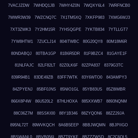
7VACJZDW
7WHDQ1JB
7WHY4Z0N
7WQXY6L4
7WRFNCB0
7WWR3W39
7WZCNQ7C
7X1TM5XQ
7XKFP983
7XMG6WJ3
7XT3ZWK3
7Y2HM15R
7YHSQGPE
7YKTB834
7YTLLGT7
7YW8HTW1
7ZUCLJ14
804ITWBC
80G20QY8
80M18M6R
80NDABQJ
80TBA1GP
81B6R5DR
81F9BZC4
81GAYE1F
81NLFAJC
82LF82LT
82Z0LK6F
82ZPA837
8379G3TC
839R94B1
83DE49ZB
83FF7WTK
83Y6WTO0
843AMPY3
84ZPYENJ
85BF0JNS
85NIO1GL
85YB83US
85Z8IMBR
866X8P4W
86U520L2
87HLHOXA
885XXWB7
8893NQNM
88C06Z7M
88SSKI00
88Y1B346
88ZYQON6
88ZZ29JA
895NL72T
89WVKQCH
8A6B5EEP
8BBJWQMN
8BJPIIGO
8BSWANL0
8BVB056I
8BZT9YKF
8BZZZWSD
8C2C6QL5