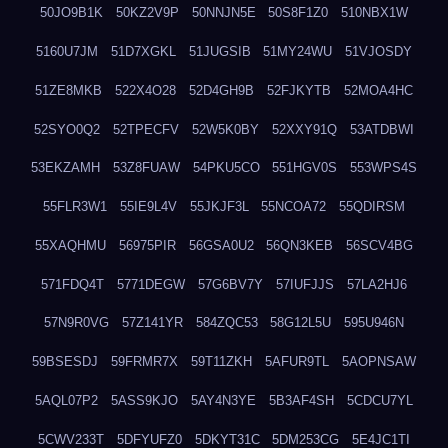
50JO9B1K
50KZ2V9P
50NNJN5E
50S8F1Z0
510NBX1W
5160U7JM
51D7XGKL
51JUGSIB
51MY24WU
51VJOSDY
51ZE8MKB
522X4O28
52D4GH9B
52FJKYTB
52MOA4HC
52SYO0Q2
52TPECFV
52W5K0BY
52XXY91Q
53ATDBWI
53EKZAMH
53Z8FUAW
54PKU5CO
551HGV0S
553WPS4S
55FLR3W1
55IE9L4V
55JKJF3L
55NCOA72
55QDIRSM
55XAQHMU
56975PIR
56GSA0U2
56QN3KEB
56SCV4BG
571FDQ4T
5771DEGW
57G6BV7Y
57IUFJJS
57LA2HJ6
57N9R0VG
57Z141YR
584ZQC53
58G12L5U
595U946N
59BSESDJ
59FRMR7X
59T11ZKH
5AFUR9TL
5AOPNSAW
5AQL07P2
5ASS9KJO
5AY4N3YE
5B3AF4SH
5CDCU7YL
5CWV233T
5DFYUFZ0
5DKYT31C
5DM253CG
5E4JC1TI