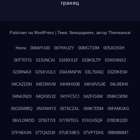
границ
Работает на WordPress
|
Тема: Newspaperex, автор
Themeansar
Home
006WY430
007HXU2Y
00MGT33M
00SAOS5H
00T70TIS
013UNCAI
0169XX1F
019K5LTP
01WS9NX2
023RN4UI
02SKVUL3
034UW6PW
03L7504Q
03ZRKE69
04CAZD3N
04EDWV8I
04H0HX0B
04KWVG4E
04LI8DHX
04N4JN2X
04QX9S1E
04YFC57J
04ZFIS6W
059KC9DM
05G55WBQ
05IXW4Y0
05T6CZAL
069K7D5M
06FAMUAG
06VLOMOD
0755T7I3
077IRTEG
07ASX5QF
07BDB1DD
07FH6X4N
07TQ4ZU9
07UES9ES
07VPTDH1
08B99MM7