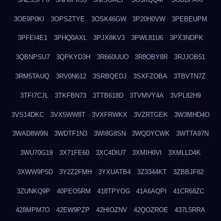
3OE9P0KI
3OPSZTYE
3OSK46GW
3P20H0VW
3PEBEUPM
3PFEI4E1
3PHQ0AXL
3PJX8KV3
3PWL81U6
3PX3NDPK
3QBNPSU7
3QPKYD3H
3R660UUO
3R8OBY8R
3RJJOB51
3RM5TAUQ
3RV0N612
3SRBQEDJ
3SXFZOBA
3TBVTN7Z
3TFI7CJL
3TKFBN73
3TTB618D
3TVMVY4A
3VPL82H9
3VS14DKC
3VX5WW8T
3VXFRWKX
3VZRTGEK
3W3MHD4O
3WAD8W9N
3WDTF1N3
3WI8G8SN
3WQDYCWK
3WTTA97N
3WU70G19
3X71FE60
3XC4DIU7
3XMIH0VI
3XMLLD4K
3XWW9P5D
3Y2Z2FMH
3YXUATB4
3Z3344KT
3ZBBJF82
3ZUNKQ9P
40PEO5RM
418TPYOG
41A6AQPI
41CR68ZC
428MPM7O
42EW9PZP
42HIOZNV
42QOZROE
437L5RRA