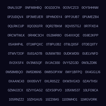
0NALSI2P
0NFM8HBQ
0O1D2CFA
0O3VCZC0
0OY5HHNM
0P2UDQV4
0P3WEUER
0PHNO5Y4
0PPJIUB7
0PUMEZB4
0QLRKCUP
0QO261FR
0QR27BKM
0QV0STGJ
0R7FXEI4
0RCWTWLK
0RH9C3CH
0S284R8O
0S4IXXQE
0S9E2KPP
0SA9HP4L
0T1MPQXC
0T8PUJB2
0T9LQ0SF
0TDEQ0TY
0TWV72OF
0U01AD7B
0U56W7B0
0UDKWD5I
0UELVNFD
0V2IXSF4
0V3N6SQF
0VJAC930
0VY5ZG3D
0W3LZD86
0W58MBQO
0W5D86N5
0W8SOPXW
0WY1BFPQ
0X4GG1J6
0XAANC43
0XI05VVT
0XLR0SZZ
0XW3VGXD
0ZAVTHSI
0ZM4J2CX
0ZVYGAG2
0ZXS0PVO
105XMS37
10LFO9CA
10SRNZZ2
10ZH1AUS
10ZZI8A5
1103WHO1
11MGVORK