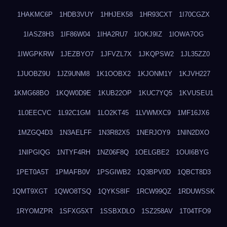
1HAKMC6P
1HDB3VUY
1HHJEK58
1HR93CXT
1I70CGZX
1IASZ8H3
1IF86W04
1IHA2RU7
1IOKJ9IZ
1IOWA7OG
1IWGPKRW
1JEZBYO7
1JFVZL7X
1JKQPSW2
1JL35ZZ0
1JUOBZ9U
1JZ9UNM8
1K1OOBX2
1KJONM1Y
1KJVH227
1KMG68BO
1KQW0D9E
1KUB22OP
1KUC7YQ5
1KVUSEU1
1L0EECVC
1L92C1GM
1LO2KT45
1LVWMXC9
1MF16JX6
1MZGQ4D3
1N3AELFF
1N3R82X5
1NERJOY9
1NIN2DXO
1NIPGIQG
1NTYF4RH
1NZ06F8Q
1OELGBE2
1OUI6BYG
1PET0A5T
1PMAFB0V
1PSGIWB2
1Q3BPV0D
1QBCT8D3
1QMT9XGT
1QWO8TSQ
1QYKS8IF
1RCW99QZ
1RDUWSSK
1RYOMZPR
1SFXG5XT
1SSBXDLO
1SZ258AV
1T04TFO9