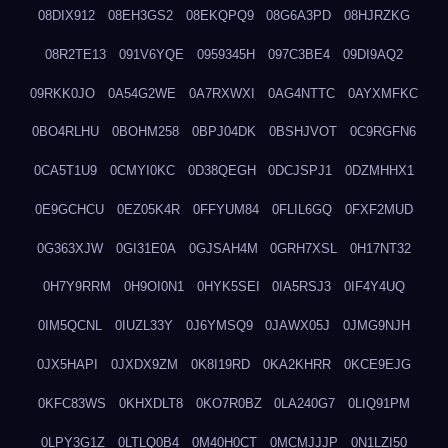
08DIX912
08EH3GS2
08EKQPQ9
08G6A3PD
08HJRZKG
08R2TE13
091V6YQE
0959345H
097C3BE4
09DI9AQ2
09RKK0JO
0A54G2WE
0A7RXWXI
0AG4NTTC
0AYXMFKC
0BO4RLHU
0BOHM258
0BPJ04DK
0BSHJVOT
0C9RGFN6
0CA5T1U9
0CMYI0KC
0D38QEGH
0DCJSPJ1
0DZMHHX1
0E9GCHCU
0EZ05K4R
0FFYUM84
0FLIL6GQ
0FXF2MUD
0G363XJW
0GI31E0A
0GJSAH4M
0GRH7XSL
0H17NT32
0H7Y9RRM
0H9OI0N1
0HYK5SEI
0IA5RSJ3
0IF4Y4UQ
0IM5QCNL
0IUZL33Y
0J6YMSQ9
0JAWX05J
0JMG9NJH
0JX5HAPI
0JXDX9ZM
0K8I19RD
0KA2KHRR
0KCE9EJG
0KFC83WS
0KHXDLT8
0KO7R0BZ
0LA240G7
0LIQ91PM
0LPY3G1Z
0LTLQ0B4
0M40H0CT
0MCMJJJP
0N1LZI50