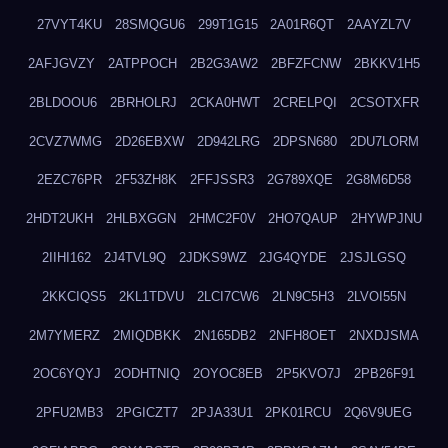
27VYT4KU
28SMQGU6
299T1G15
2A01R6QT
2AAYZL7V
2AFJGVZY
2ATPPOCH
2B2G3AW2
2BFZFCNW
2BKKV1H5
2BLDOOU6
2BRHOLRJ
2CKA0HWT
2CRELPQI
2CSOTXFR
2CVZ7WMG
2D26EBXW
2D942LRG
2DPSN680
2DU7LORM
2EZC76PR
2F53ZH8K
2FFJSSR3
2G789XQE
2G8M6D58
2HDT2UKH
2HLBXGGN
2HMC2F0V
2HO7QAUP
2HYWPJNU
2IIHI162
2J4TVL9Q
2JDKS9WZ
2JG4QYDE
2JSJLGSQ
2KKCIQS5
2KL1TDVU
2LCI7CW6
2LN9C5H3
2LVOI55N
2M7YMERZ
2MIQDBKK
2N165DB2
2NFH8OET
2NXDJSMA
2OC6YQYJ
2ODHTNIQ
2OYOC8EB
2P5KVO7J
2PB26F91
2PFU2MB3
2PGICZT7
2PJA33U1
2PK01RCU
2Q6V9UEG