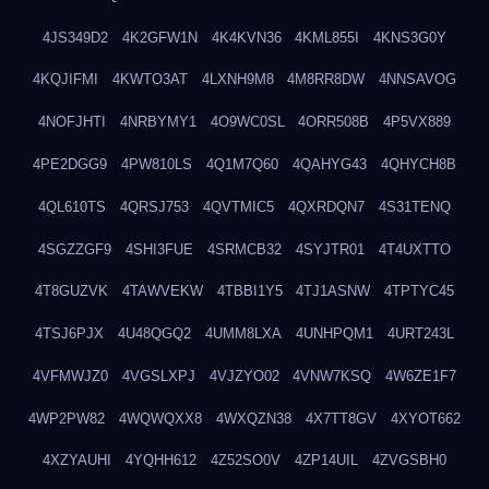
4JS349D2
4K2GFW1N
4K4KVN36
4KML855I
4KNS3G0Y
4KQJIFMI
4KWTO3AT
4LXNH9M8
4M8RR8DW
4NNSAVOG
4NOFJHTI
4NRBYMY1
4O9WC0SL
4ORR508B
4P5VX889
4PE2DGG9
4PW810LS
4Q1M7Q60
4QAHYG43
4QHYCH8B
4QL610TS
4QRSJ753
4QVTMIC5
4QXRDQN7
4S31TENQ
4SGZZGF9
4SHI3FUE
4SRMCB32
4SYJTR01
4T4UXTTO
4T8GUZVK
4TAWVEKW
4TBBI1Y5
4TJ1ASNW
4TPTYC45
4TSJ6PJX
4U48QGQ2
4UMM8LXA
4UNHPQM1
4URT243L
4VFMWJZ0
4VGSLXPJ
4VJZYO02
4VNW7KSQ
4W6ZE1F7
4WP2PW82
4WQWQXX8
4WXQZN38
4X7TT8GV
4XYOT662
4XZYAUHI
4YQHH612
4Z52SO0V
4ZP14UIL
4ZVGSBH0