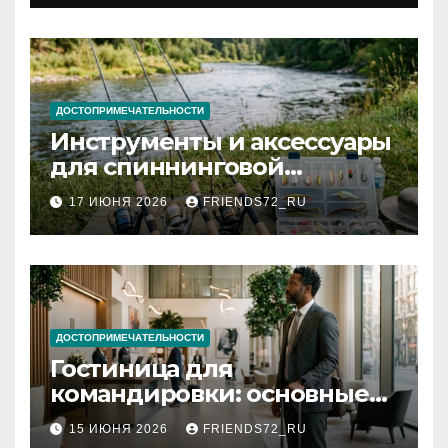
документов
ДОСТОПРИМЕЧАТЕЛЬНОСТИ
Инструменты и аксессуары
для спиннинговой
рыбалки: назначение и
17 ИЮНЯ 2026
FRIENDS72_RU
типы
ДОСТОПРИМЕЧАТЕЛЬНОСТИ
Гостиница для
командировки: основные
критерии выбора
15 ИЮНЯ 2026
FRIENDS72_RU