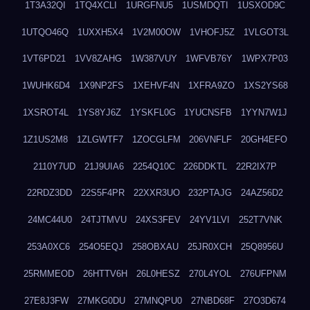
1T3A32QI
1TQ4XCLI
1URGFNU5
1USMDQTI
1USXOD9C
1UTQO46Q
1UXXH5X4
1V2M00OW
1VHOFJ5Z
1VLGOT3L
1VT6PD21
1VV8ZAHG
1W387VUY
1WFVB76Y
1WPX7P03
1WUHK6D4
1X9NP2FS
1XEHVF4N
1XFRA9ZO
1XS2YS68
1XSROT4L
1YS8YJ6Z
1YSKFL0G
1YUCNSFB
1YYN7W1J
1Z1US2M8
1ZLGWTF7
1ZOCGLFM
206VNFLF
20GH4EFO
2110Y7UD
21J9UIA6
2254Q10C
226DDKTL
22R2IX7P
22RDZ3DD
22S5F4PR
22XXR3UO
232PTAJG
24AZ56D2
24MC44U0
24TJTMVU
24XS3FEV
24YV1LVI
252T7VNK
253A0XC6
254O5EQJ
258OBXAU
25JR0XCH
25Q8956U
25RMMEOD
26HTTV6H
26L0HESZ
270L4YOL
276UFPNM
27E8J3FW
27MKG0DU
27MNQPU0
27NBD68F
27O3D674