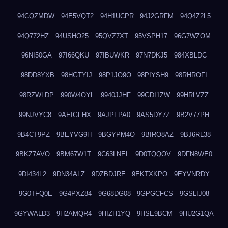
94CQZMDW
94E5VQT2
94H1UCPR
94J2GRFM
94Q4Z2L5
94Q772HZ
94USHO25
95QVZ7XT
95VSPH17
96G7WZOM
96NI50GA
97I66QKU
97IBUWKR
97N7DKJ5
984XBLDC
98DD8YXB
98HGTYIJ
98P1JO9O
98PIYSH9
98RHROFI
98RZWLDP
990W4OYL
9940JJHF
99GDI1ZW
99HRLVZZ
99NJVYC8
9AEIGFHX
9AJPFPA0
9AS5DY7Z
9B2V77PH
9B4CT9PZ
9BEYVG9H
9BGYPM4O
9BIRO8AZ
9BJ6RL38
9BKZ7AVO
9BM67W1T
9C63LNEL
9D0TQQOV
9DFN8WE0
9DI434L2
9DN34ALZ
9DZBDJRE
9EKTXKPO
9EYVNRDY
9G0TFQ0E
9G4PXZ84
9G68DG08
9GPGCFCS
9GSLIJ08
9GYWALD3
9H2AMQR4
9HIZH1YQ
9HSE9BCM
9HU2G1QA