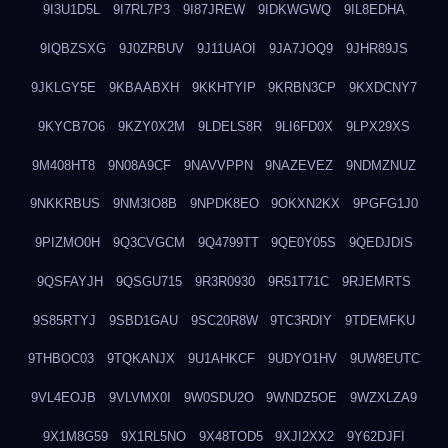
9I3U1D5L
9I7RL7P3
9I87JREW
9IDKWGWQ
9IL8EDHA
9IQBZSXG
9J0ZRBUV
9J11UAOI
9JA7JOQ9
9JHR89JS
9JKLGY5E
9KBAABXH
9KKHTYIP
9KRBN3CP
9KXDCNY7
9KYCB7O6
9KZY0X2M
9LDELS8R
9LI6FD0X
9LPX29XS
9M408HT8
9N08A9CF
9NAVVPPN
9NAZEVEZ
9NDMZNUZ
9NKKRBUS
9NM3IO8B
9NPDK8EO
9OKXN2KX
9PGFG1J0
9PIZMO0H
9Q3CVGCM
9Q4799TT
9QE0Y05S
9QEDJDIS
9QSFAYJH
9QSGU715
9R3R0930
9R51T71C
9RJEMRTS
9S85RTYJ
9SBD1GAU
9SC20R8W
9TC3RDIY
9TDEMFKU
9THBOC03
9TQKANJX
9U1AHKCF
9UDYO1HV
9UW8EUTC
9VL4EOJB
9VLVMX0I
9W0SDU2O
9WNDZ5OE
9WZXLZA9
9X1M8G59
9X1RL5NO
9X48TOD5
9XJI2XX2
9Y62DJFI