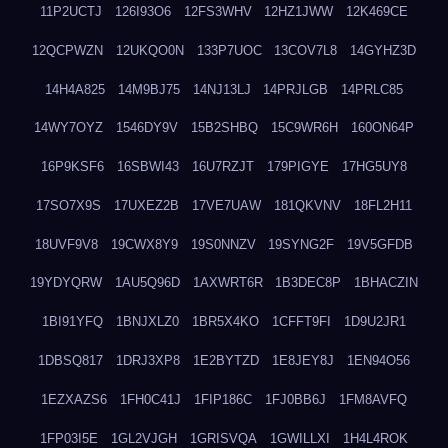
11P2UCTJ
126I93O6
12FS3WHV
12HZ1JWW
12K469CE
12QCPWZN
12UKQO0N
133P7UOC
13COV7L8
14GYHZ3D
14H4A825
14M9BJ75
14NJ13LJ
14PRJLGB
14PRLC85
14WY7OYZ
1546DY9V
15B2SHBQ
15C9WR6H
160ON64P
16P9KSF6
16SBWI43
16U7RZJT
179PIGYE
17HG5UY8
17SO7X9S
17UXEZ2B
17VE7UAW
181QKVNV
18FL2H11
18UVF9V8
19CWX8Y9
19S0NNZV
19SYNG2F
19V5GFDB
19YDYQRW
1AU5Q96D
1AXWRT6R
1B3DEC8P
1BHACZIN
1BI91YFQ
1BNJXLZ0
1BR5X4KO
1CFFT9FI
1D9U2JR1
1DBSQ817
1DRJ3XP8
1E2BYTZD
1E8JEY8J
1EN94O56
1EZXAZS6
1FH0C41J
1FIP186C
1FJ0BB6J
1FM8AVFQ
1FP03I5E
1GL2VJGH
1GRISVQA
1GWILLXI
1H4L4ROK