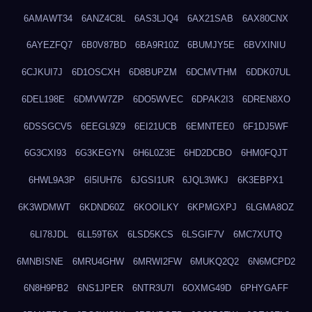
6AMAWT34
6ANZ4C8L
6AS3LJQ4
6AX21SAB
6AX80CNX
6AYEZFQ7
6B0V87BD
6BA9R10Z
6BUMJY5E
6BVXINIU
6CJKUI7J
6D1OSCXH
6D8BUPZM
6DCMVTHM
6DDK07UL
6DEL198E
6DMVW7ZP
6DO5WVEC
6DPAK2I3
6DREN8XO
6DSSGCV5
6EEGL9Z9
6EI21UCB
6EMNTEE0
6F1DJ5WF
6G3CXI93
6G3KEGYN
6H6L0Z3E
6HD2DCBO
6HM0FQJT
6HWL9A3P
6I5IUH76
6JGSI1UR
6JQL3WKJ
6K3EBPX1
6K3WDMWT
6KDND60Z
6KOOILKY
6KPMGXPJ
6LGMA8OZ
6LI78JDL
6LL59T6X
6LSD5KCS
6LSGIF7V
6MC7XUTQ
6MNBISNE
6MRU4GHW
6MRWI2FW
6MUKQ2Q2
6N6MCPD2
6N8H9PB2
6NS1JPER
6NTR3U7I
6OXMG49D
6PHYGAFF