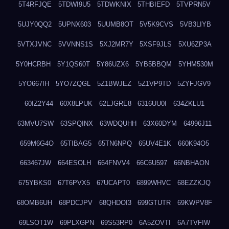
5T4RFJQE
5TDWI9U5
5TDWKNIX
5THBIEFD
5TVPRN5V
5UJY0QQ2
5UPNX603
5UUMB8OT
5V5K9CVS
5VB3LIYB
5VTXJVNC
5VVNNS1S
5XJ2MR7Y
5XSF9JLS
5XU6ZP3A
5Y0HCRBH
5Y1QS60T
5Y86UZX6
5YB5BBQM
5YHM530M
5YO667IH
5YO7ZQGL
5Z1BWJEZ
5Z1VP9TD
5ZYFJGV9
60IZ2Y44
60X8LPUK
62LJGRE8
6316UU0I
634ZKLU1
63MVU7SW
63SPQINX
63WDQUHH
63X60DYM
64996J11
659M6G4O
65TIBAG5
65TN6NPQ
65UV4E1K
660K94O5
663467JW
664ESOLH
664FNVV4
66C6U597
66NBHAON
675YBKS0
67T6PVX5
67UCAPT0
6899WHVC
68EZZKJQ
68OMB6UH
68PDCJPV
68QHDOI3
699GTUTR
69KWPV8F
69LSOT1W
69PLXGPN
69S53RP0
6A5ZOVTI
6A7TVFIW