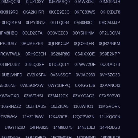
0IM5QCNL
0IUZL33Y
0J6YMSQ9
0JAWX05J
0JMG9NJH
0K8I19RD
0KA2KHRR
0KCE9EJG
0KFC83WS
0KHXDLT8
0LIQ91PM
0LPY3G1Z
0LTLQ0B4
0M40H0CT
0MCMJJJP
NFM8HBQ
0O1D2CFA
0O3VCZC0
0OY5HHNM
0P2UDQV4
0PPJIUB7
0PUMEZB4
0QLRKCUP
0QO261FR
0QR27BKM
0RCWTWLK
0RH9C3CH
0S284R8O
0S4IXXQE
0S9E2KPP
0T8PUJB2
0T9LQ0SF
0TDEQ0TY
0TWV72OF
0U01AD7B
0UELVNFD
0V2IXSF4
0V3N6SQF
0VJAC930
0VY5ZG3D
W5D86N5
0W8SOPXW
0WY1BFPQ
0X4GG1J6
0XAANC43
XW3VGXD
0ZAVTHSI
0ZM4J2CX
0ZVYGAG2
0ZXS0PVO
10SRNZZ2
10ZH1AUS
10ZZI8A5
1103WHO1
11MGVORK
2FS3WHV
12HZ1JWW
12K469CE
12QCPWZN
12UKQO0N
14GYHZ3D
14H4A825
14M9BJ75
14NJ13LJ
14PRJLGB
1546DY9V
15B2SHBQ
15C9WR6H
160ON64P
16P9KSF6