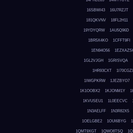
16SBWI43
16U7RZJT
181QKVNV
18FL2H11
19YDYQRW
1AU5Q96D
1BR5X4KO
1CFFT9FI
1EN94O56
1EZXAZS
1GL2VJGH
1GRISVQA
1HR93CXT
1I70CGZ
1IWGPKRW
1JEZBYO7
1K1OOBX2
1KJONM1Y
1
1KVUSEU1
1L0EECVC
1N3AELFF
1N3R82X5
1OELGBE2
1OUI6BYG
1QMT9XGT
1QWO8TSQ
1Q