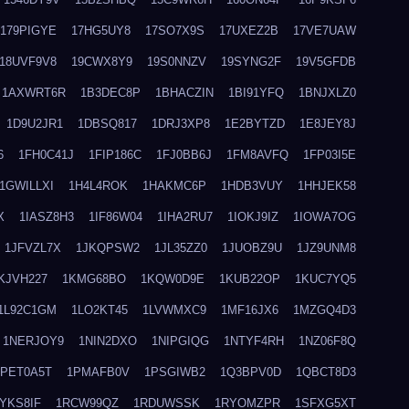
179PIGYE
17HG5UY8
17SO7X9S
17UXEZ2B
17VE7UAW
18UVF9V8
19CWX8Y9
19S0NNZV
19SYNG2F
19V5GFDB
1AXWRT6R
1B3DEC8P
1BHACZIN
1BI91YFQ
1BNJXLZ0
1D9U2JR1
1DBSQ817
1DRJ3XP8
1E2BYTZD
1E8JEY8J
6
1FH0C41J
1FIP186C
1FJ0BB6J
1FM8AVFQ
1FP03I5E
1GWILLXI
1H4L4ROK
1HAKMC6P
1HDB3VUY
1HHJEK58
X
1IASZ8H3
1IF86W04
1IHA2RU7
1IOKJ9IZ
1IOWA7OG
1JFVZL7X
1JKQPSW2
1JL35ZZ0
1JUOBZ9U
1JZ9UNM8
KJVH227
1KMG68BO
1KQW0D9E
1KUB22OP
1KUC7YQ5
1L92C1GM
1LO2KT45
1LVWMXC9
1MF16JX6
1MZGQ4D3
1NERJOY9
1NIN2DXO
1NIPGIQG
1NTYF4RH
1NZ06F8Q
1PET0A5T
1PMAFB0V
1PSGIWB2
1Q3BPV0D
1QBCT8D3
YKS8IF
1RCW99QZ
1RDUWSSK
1RYOMZPR
1SFXG5XT