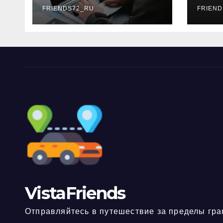
FRIENDS72_RU
дне
FRIEND
нео
док
VistaFriends
Отправляйтесь в путешествие за пределы гра