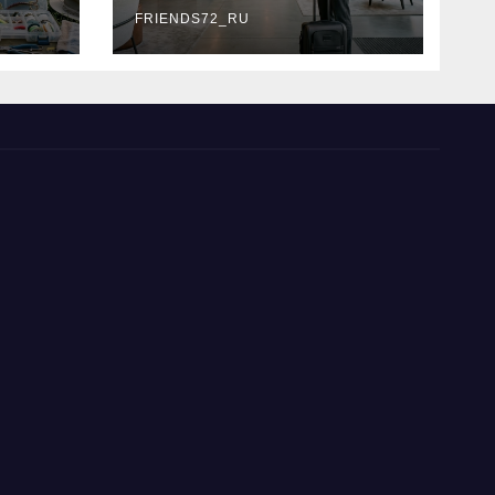
типы
FRIENDS72_RU