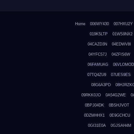
Home
006WY430
007HXU2Y
019K5LTP
01WS9NX2
04CAZD3N
04EDWV8I
04YFC57J
04ZFIS6W
06FAMUAG
06VLOMOD
07TQ4ZU9
07UES9ES
08G6A3PD
08HJRZK
09RKK0JO
0A54G2WE
0
0BPJ04DK
0BSHJVOT
0DZMHHX1
0E9GCHCU
0GI31E0A
0GJSAH4M