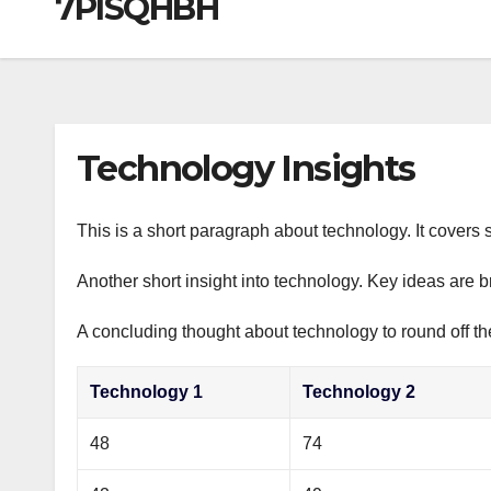
7PISQHBH
р
a
i
A
а
m
k
p
в
i
p
и
т
Technology Insights
ь
This is a short paragraph about technology. It covers 
Another short insight into technology. Key ideas are b
A concluding thought about technology to round off th
Technology 1
Technology 2
48
74