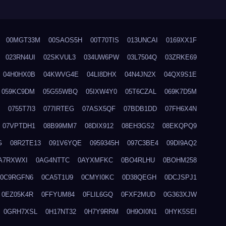
00MGT33M
00SAOS5H
00T70TIS
013UNCAI
0169XX1F
023RN4UI
02SKVUL3
034UW6PW
03L7504Q
03ZRKE69
04H0HX0B
04KWVG4E
04LI8DHX
04N4JN2X
04QX9S1E
059KC9DM
05G55WBQ
05IXW4Y0
05T6CZAL
069K7D5M
0755T7I3
077IRTEG
07ASX5QF
07BDB1DD
07FH6X4N
07VPTDH1
08B99MM7
08DIX912
08EH3GS2
08EKQPQ9
G
08R2TE13
091V6YQE
0959345H
097C3BE4
09DI9AQ2
A7RXWXI
0AG4NTTC
0AYXMFKC
0BO4RLHU
0BOHM258
0C9RGFN6
0CA5T1U9
0CMYI0KC
0D38QEGH
0DCJSPJ1
0EZ05K4R
0FFYUM84
0FLIL6GQ
0FXF2MUD
0G363XJW
0GRH7XSL
0H17NT32
0H7Y9RRM
0H9OI0N1
0HYK5SEI