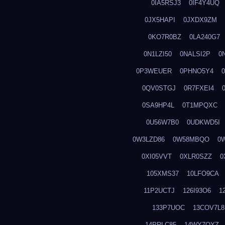
0IA5RSJ3
0IF4Y4UQ
0JX5HAPI
0JXDX9ZM
0KO7R0BZ
0LA240G7
0N1LZI50
0NALSI2P
0
0P3WEUER
0PHNO5Y4
0QV0STGJ
0R7FXEI4
0SA9HP4L
0T1MPQXC
0U56W7B0
0UDKWD5I
0W3LZD86
0W58MBQO
0
0XI05VVT
0XLR0SZZ
0
105XMS37
10LFO9CA
11P2UCTJ
126I93O6
1
133P7UOC
13COV7L8
14PRLC85
14WY7OYZ