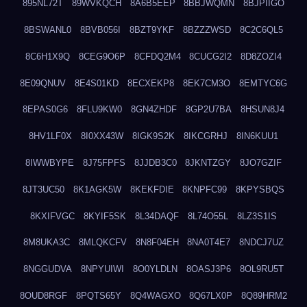
895NL72T
89WVKQCH
8A6B5EEP
8BBJWQMN
8BJPIIGO
8BSWANL0
8BVB056I
8BZT9YKF
8BZZZWSD
8C2C6QL5
8C6H1X9Q
8CEG9O6P
8CFDQ2M4
8CUCG2I2
8D8ZOZI4
8E09QNUV
8E4S01KD
8ECXEKP8
8EK7CM3O
8EMTYC6G
8EPAS0G6
8FLU9KW0
8GN4ZHDF
8GP2U7BA
8HSUN8J4
8HV1LF0X
8I0XX43W
8IGK9S2K
8IKCGRHJ
8IN6KUU1
8IWWBYPE
8J75FPFS
8JJDB3C0
8JKNTZGY
8JO7GZIF
8JT3UC50
8K1AGK5W
8KEKFDIE
8KNPFC99
8KPYSBQS
8KXIFVGC
8KYIF5SK
8L34DAQF
8L74O55L
8LZ3S1IS
8M8UKA3C
8MLQKCFV
8N8F04EH
8NA0T4E7
8NDCJ7UZ
8NGGUDVA
8NPYUIWI
8O0YLDLN
8OASJ3P6
8OL9RU5T
8OUD8RGF
8PQTS65Y
8Q4WAGXO
8Q67LX0P
8Q89HRM2