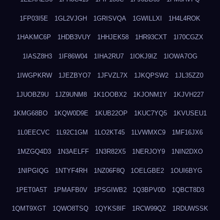
1FP03I5E
1GL2VJGH
1GRISVQA
1GWILLXI
1H4L4ROK
1HAKMC6P
1HDB3VUY
1HHJEK58
1HR93CXT
1I70CGZX
1IASZ8H3
1IF86W04
1IHA2RU7
1IOKJ9IZ
1IOWA7OG
1IWGPKRW
1JEZBYO7
1JFVZL7X
1JKQPSW2
1JL35ZZ0
1JUOBZ9U
1JZ9UNM8
1K1OOBX2
1KJONM1Y
1KJVH227
1KMG68BO
1KQW0D9E
1KUB22OP
1KUC7YQ5
1KVUSEU1
1L0EECVC
1L92C1GM
1LO2KT45
1LVWMXC9
1MF16JX6
1MZGQ4D3
1N3AELFF
1N3R82X5
1NERJOY9
1NIN2DXO
1NIPGIQG
1NTYF4RH
1NZ06F8Q
1OELGBE2
1OUI6BYG
1PET0A5T
1PMAFB0V
1PSGIWB2
1Q3BPV0D
1QBCT8D3
1QMT9XGT
1QWO8TSQ
1QYKS8IF
1RCW99QZ
1RDUWSSK