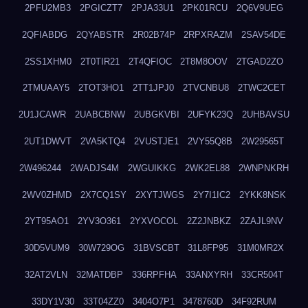
2PFU2MB3
2PGICZT7
2PJA33U1
2PK01RCU
2Q6V9UEG
2QFIABDG
2QYABSTR
2R02B74P
2RPXRAZM
2SAV54DE
2SS1XHM0
2T0TIR21
2T4QFIOC
2T8M8OOV
2TGAD2ZO
2TMUAAY5
2TOT3HO1
2TT1JPJ0
2TVCNBU8
2TWC2CET
2U1JCAWR
2UABCBNW
2UBGKVBI
2UFYK23Q
2UHBAVSU
2UT1DWVT
2VA5KTQ4
2VUSTJE1
2VY55Q8B
2W29565T
2W496244
2WADJS4M
2WGUIKKG
2WK2EL88
2WNPNKRH
2WV0ZHMD
2X7CQ1SY
2XYTJWGS
2Y7I1IC2
2YKK8NSK
2YT95AO1
2YV3O361
2YXVOCOL
2Z2JNBKZ
2ZAJL9NV
30D5VUM9
30W729OG
31BVSCBT
31L8FP95
31M0MR2X
32AT2VLN
32MATDBP
336RPFHA
33ANXYRH
33CR504T
33DY1V30
33T04ZZ0
3404O7P1
3478760D
34F92RUM