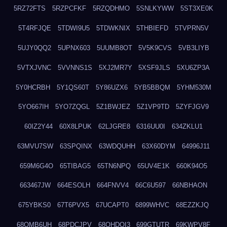
5RZ72FTS
5RZPCFKF
5RZQDHMO
5SNLKYWW
5ST3XE0K
5T4RFJQE
5TDWI9U5
5TDWKNIX
5THBIEFD
5TVPRN5V
5UJY0QQ2
5UPNX603
5UUMB8OT
5V5K9CVS
5VB3LIYB
5VTXJVNC
5VVNNS1S
5XJ2MR7Y
5XSF9JLS
5XU6ZP3A
5Y0HCRBH
5Y1QS60T
5Y86UZX6
5YB5BBQM
5YHM530M
5YO667IH
5YO7ZQGL
5Z1BWJEZ
5Z1VP9TD
5ZYFJGV9
60IZ2Y44
60X8LPUK
62LJGRE8
6316UU0I
634ZKLU1
63MVU7SW
63SPQINX
63WDQUHH
63X60DYM
64996J11
659M6G4O
65TIBAG5
65TN6NPQ
65UV4E1K
660K94O5
663467JW
664ESOLH
664FNVV4
66C6U597
66NBHAON
675YBKS0
67T6PVX5
67UCAPT0
6899WHVC
68EZZKJQ
68OMB6UH
68PDCJPV
68QHDOI3
699GTUTR
69KWPV8F