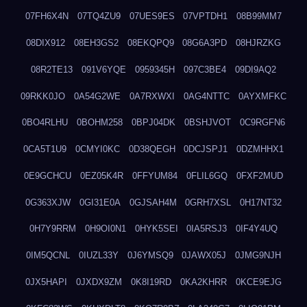
07FH6X4N
07TQ4ZU9
07UES9ES
07VPTDH1
08B99MM7
08DIX912
08EH3GS2
08EKQPQ9
08G6A3PD
08HJRZKG
08R2TE13
091V6YQE
0959345H
097C3BE4
09DI9AQ2
09RKK0JO
0A54G2WE
0A7RXWXI
0AG4NTTC
0AYXMFKC
0BO4RLHU
0BOHM258
0BPJ04DK
0BSHJVOT
0C9RGFN6
0CA5T1U9
0CMYI0KC
0D38QEGH
0DCJSPJ1
0DZMHHX1
0E9GCHCU
0EZ05K4R
0FFYUM84
0FLIL6GQ
0FXF2MUD
0G363XJW
0GI31E0A
0GJSAH4M
0GRH7XSL
0H17NT32
0H7Y9RRM
0H9OI0N1
0HYK5SEI
0IA5RSJ3
0IF4Y4UQ
0IM5QCNL
0IUZL33Y
0J6YMSQ9
0JAWX05J
0JMG9NJH
0JX5HAPI
0JXDX9ZM
0K8I19RD
0KA2KHRR
0KCE9EJG