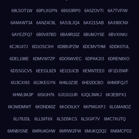
69LSOT1W
69PLXGPN
69S53RP0
6A5ZOVTI
6A7TVFIW
6AMAWT34
6ANZ4C8L
6AS3LJQ4
6AX21SAB
6AX80CNX
6AYEZFQ7
6B0V87BD
6BA9R10Z
6BUMJY5E
6BVXINIU
6CJKUI7J
6D1OSCXH
6D8BUPZM
6DCMVTHM
6DDK07UL
6DEL198E
6DMVW7ZP
6DO5WVEC
6DPAK2I3
6DREN8XO
6DSSGCV5
6EEGL9Z9
6EI21UCB
6EMNTEE0
6F1DJ5WF
6G3CXI93
6G3KEGYN
6H6L0Z3E
6HD2DCBO
6HM0FQJT
6HWL9A3P
6I5IUH76
6JGSI1UR
6JQL3WKJ
6K3EBPX1
6K3WDMWT
6KDND60Z
6KOOILKY
6KPMGXPJ
6LGMA8OZ
6LI78JDL
6LL59T6X
6LSD5KCS
6LSGIF7V
6MC7XUTQ
6MNBISNE
6MRU4GHW
6MRWI2FW
6MUKQ2Q2
6N6MCPD2