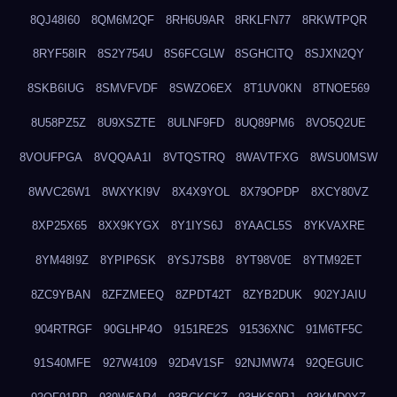
8QJ48I60
8QM6M2QF
8RH6U9AR
8RKLFN77
8RKWTPQR
8RYF58IR
8S2Y754U
8S6FCGLW
8SGHCITQ
8SJXN2QY
8SKB6IUG
8SMVFVDF
8SWZO6EX
8T1UV0KN
8TNOE569
8U58PZ5Z
8U9XSZTE
8ULNF9FD
8UQ89PM6
8VO5Q2UE
8VOUFPGA
8VQQAA1I
8VTQSTRQ
8WAVTFXG
8WSU0MSW
8WVC26W1
8WXYKI9V
8X4X9YOL
8X79OPDP
8XCY80VZ
8XP25X65
8XX9KYGX
8Y1IYS6J
8YAACL5S
8YKVAXRE
8YM48I9Z
8YPIP6SK
8YSJ7SB8
8YT98V0E
8YTM92ET
8ZC9YBAN
8ZFZMEEQ
8ZPDT42T
8ZYB2DUK
902YJAIU
904RTRGF
90GLHP4O
9151RE2S
91536XNC
91M6TF5C
91S40MFE
927W4109
92D4V1SF
92NJMW74
92QEGUIC