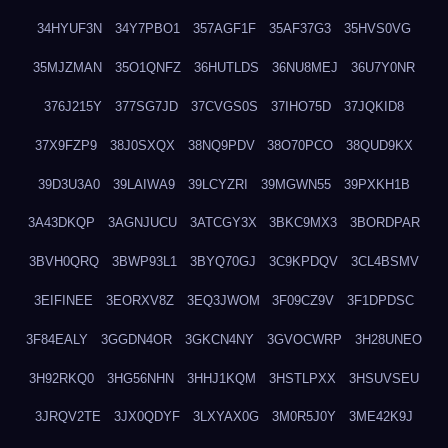
34HYUF3N
34Y7PBO1
357AGF1F
35AF37G3
35HVS0VG
35MJZMAN
35O1QNFZ
36HUTLDS
36NU8MEJ
36U7Y0NR
376J215Y
377SG7JD
37CVGS0S
37IHO75D
37JQKID8
37X9FZP9
38J0SXQX
38NQ9PDV
38O70PCO
38QUD9KX
39D3U3A0
39LAIWA9
39LCYZRI
39MGWN55
39PXKH1B
3A43DKQP
3AGNJUCU
3ATCGY3X
3BKC9MX3
3BORDPAR
3BVH0QRQ
3BWP93L1
3BYQ70GJ
3C9KPDQV
3CL4BSMV
3EIFINEE
3EORXV8Z
3EQ3JWOM
3F09CZ9V
3F1DPDSC
3F84EALY
3GGDN4OR
3GKCN4NY
3GVOCWRP
3H28UNEO
3H92RKQ0
3HG56NHN
3HHJ1KQM
3HSTLPXX
3HSUVSEU
3JRQV2TE
3JX0QDYF
3LXYAX0G
3M0R5J0Y
3ME42K9J