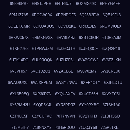
6N8H9PB2
6NS1JPER
6NTR3U7I
6OXMG49D
6PHYGAFF
6PM1Z7A5
6PO2WC0X
6PPNPOF5
6Q23B2FW
6QE19FL3
6QEEKCMR
6QKOAUOS
6QVIJ1K1
6R431JL5
6RGMWOLX
6RKWC57X
6RMKNV3X
6RV8LARZ
6SBTC8OR
6T3R3AJM
6TKE2JE3
6TPRWJZM
6U06OJTH
6UJEQ0CF
6UQ42P16
6UTK14DG
6UU9ROQK
6UZUZF6L
6V4POCW2
6V6FZLKN
6VJVHI57
6VQ1DZQ1
6VZACB5E
6W0V02MY
6W1CRLU0
6WAOIUX0
6WJXFPEM
6WSY8NWU
6XFR4OTY
6XIHLDTU
6XL3E0EQ
6XP30R7N
6XQUAXFV
6XUCD56H
6XVXTC5I
6Y6PMH2U
6YQP5Y4L
6YR8PDRZ
6YY0PXBC
6ZISH1A0
6ZT4UC5F
6ZYCUFVQ
70T7NVVN
70V1YKH3
711BHOSD
713M5IHY
718NNXY2
71H5RDOO
71UQJY58
725P81XE