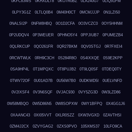
0KFC83WS
0KHXDLT8
0KO7R0BZ
0LA240G7
0LIQ91PM
0LPY3G1Z
0LTLQ0B4
0M40H0CT
0MCMJJJP
0N1LZI50
0NALSI2P
0NFM8HBQ
0O1D2CFA
0O3VCZC0
0OY5HHNM
0P2UDQV4
0P3WEUER
0PHNO5Y4
0PPJIUB7
0PUMEZB4
0QLRKCUP
0QO261FR
0QR27BKM
0QV0STGJ
0R7FXEI4
0RCWTWLK
0RH9C3CH
0S284R8O
0S4IXXQE
0S9E2KPP
0SA9HP4L
0T1MPQXC
0T8PUJB2
0T9LQ0SF
0TDEQ0TY
0TWV72OF
0U01AD7B
0U56W7B0
0UDKWD5I
0UELVNFD
0V2IXSF4
0V3N6SQF
0VJAC930
0VY5ZG3D
0W3LZD86
0W58MBQO
0W5D86N5
0W8SOPXW
0WY1BFPQ
0X4GG1J6
0XAANC43
0XI05VVT
0XLR0SZZ
0XW3VGXD
0ZAVTHSI
0ZM4J2CX
0ZVYGAG2
0ZXS0PVO
105XMS37
10LFO9CA