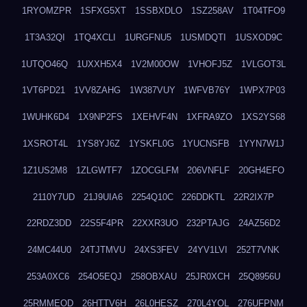
1RYOMZPR
1SFXG5XT
1SSBXDLO
1SZ258AV
1T04TFO9
1T3A32QI
1TQ4XCLI
1URGFNU5
1USMDQTI
1USXOD9C
1UTQO46Q
1UXXH5X4
1V2M00OW
1VHOFJ5Z
1VLGOT3L
1VT6PD21
1VV8ZAHG
1W387VUY
1WFVB76Y
1WPX7P03
1WUHK6D4
1X9NP2FS
1XEHVF4N
1XFRA9ZO
1XS2YS68
1XSROT4L
1YS8YJ6Z
1YSKFL0G
1YUCNSFB
1YYN7W1J
1Z1US2M8
1ZLGWTF7
1ZOCGLFM
206VNFLF
20GH4EFO
2110Y7UD
21J9UIA6
2254Q10C
226DDKTL
22R2IX7P
22RDZ3DD
22S5F4PR
22XXR3UO
232PTAJG
24AZ56D2
24MC44U0
24TJTMVU
24XS3FEV
24YV1LVI
252T7VNK
253A0XC6
254O5EQJ
258OBXAU
25JR0XCH
25Q8956U
25RMMEOD
26HTTV6H
26L0HESZ
270L4YOL
276UFPNM