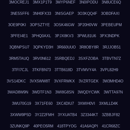
3MOCREJ1
3MX1P1T9
3MYP6NEF
3N0IPODU
3N8UCE6Q
3NE5SFF6
3NH0FX33
3NISGAEP
3O3KQQ4F
3OBDFAXI
3OE9P0KI
3OPSZTYE
3OSK46GW
3P20H0VW
3PEBEUPM
3PFEI4E1
3PHQ0AXL
3PJX8KV3
3PWL81U6
3PX3NDPK
3QBNPSU7
3QPKYD3H
3R660UUO
3R8OBY8R
3RJJOB51
3RM5TAUQ
3RV0N612
3SRBQEDJ
3SXFZOBA
3TBVTN7Z
3TFI7CJL
3TKFBN73
3TTB618D
3TVMVY4A
3VPL82H9
3VS14DKC
3VX5WW8T
3VXFRWKX
3VZRTGEK
3W3MHD4O
3WAD8W9N
3WDTF1N3
3WI8G8SN
3WQDYCWK
3WTTA97N
3WU70G19
3X71FE60
3XC4DIU7
3XMIH0VI
3XMLLD4K
3XWW9P5D
3Y2Z2FMH
3YXUATB4
3Z3344KT
3ZBBJF82
3ZUNKQ9P
40PEO5RM
418TPYOG
41A6AQPI
41CR68ZC