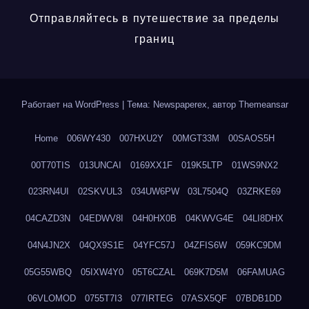
Отправляйтесь в путешествие за пределы
границ
Работает на WordPress
|
Тема: Newspaperex, автор
Themeansar
Home
006WY430
007HXU2Y
00MGT33M
00SAOS5H
00T70TIS
013UNCAI
0169XX1F
019K5LTP
01WS9NX2
023RN4UI
02SKVUL3
034UW6PW
03L7504Q
03ZRKE69
04CAZD3N
04EDWV8I
04H0HX0B
04KWVG4E
04LI8DHX
04N4JN2X
04QX9S1E
04YFC57J
04ZFIS6W
059KC9DM
05G55WBQ
05IXW4Y0
05T6CZAL
069K7D5M
06FAMUAG
06VLOMOD
0755T7I3
077IRTEG
07ASX5QF
07BDB1DD