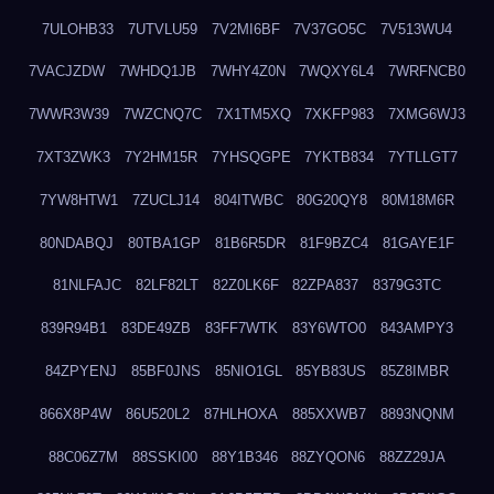
7ULOHB33
7UTVLU59
7V2MI6BF
7V37GO5C
7V513WU4
7VACJZDW
7WHDQ1JB
7WHY4Z0N
7WQXY6L4
7WRFNCB0
7WWR3W39
7WZCNQ7C
7X1TM5XQ
7XKFP983
7XMG6WJ3
7XT3ZWK3
7Y2HM15R
7YHSQGPE
7YKTB834
7YTLLGT7
7YW8HTW1
7ZUCLJ14
804ITWBC
80G20QY8
80M18M6R
80NDABQJ
80TBA1GP
81B6R5DR
81F9BZC4
81GAYE1F
81NLFAJC
82LF82LT
82Z0LK6F
82ZPA837
8379G3TC
839R94B1
83DE49ZB
83FF7WTK
83Y6WTO0
843AMPY3
84ZPYENJ
85BF0JNS
85NIO1GL
85YB83US
85Z8IMBR
866X8P4W
86U520L2
87HLHOXA
885XXWB7
8893NQNM
88C06Z7M
88SSKI00
88Y1B346
88ZYQON6
88ZZ29JA