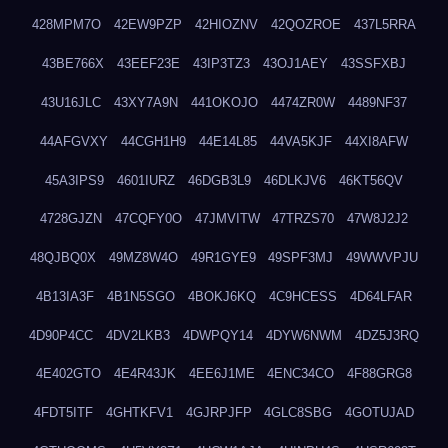
428MPM7O
42EW9PZP
42HIOZNV
42QOZROE
437L5RRA
43BE766X
43EEF23E
43IP3TZ3
43OJ1AEY
43SSFXBJ
43U16JLC
43XY7A9N
441OKOJO
4474ZR0W
4489NF37
44AFGVXY
44CGH1H9
44E14L85
44VA5KJF
44XI8AFW
45A3IPS9
4601IURZ
46DGB3L9
46DLKJV6
46KT56QV
4728GJZN
47CQFY0O
47JMVITW
47TRZS70
47W8J2J2
48QJBQ0X
49MZ8W4O
49R1GYE9
49SPF3MJ
49WWVPJU
4B13IA3F
4B1N5SGO
4BOKJ6KQ
4C9HCESS
4D64LFAR
4D90P4CC
4DV2LKB3
4DWPQY14
4DYW6NWM
4DZ5J3RQ
4E402GTO
4E4R43JK
4EE6J1ME
4ENC34CO
4F88GRG8
4FDT5ITF
4GHTKFV1
4GJRPJFP
4GLC8SBG
4GOTUJAD