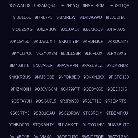
9GYWALD3
9H2AMQR4
9HIZH1YQ
9HSE9BCM
9HU2G1QA
9I3U1D5L
9I7RL7P3
9I87JREW
9IDKWGWQ
9IL8EDHA
9IQBZSXG
9J0ZRBUV
9J11UAOI
9JA7JOQ9
9JHR89JS
9JKLGY5E
9KBAABXH
9KKHTYIP
9KRBN3CP
9KXDCNY7
9KYCB7O6
9KZY0X2M
9LDELS8R
9LI6FD0X
9LPX29XS
9M408HT8
9N08A9CF
9NAVVPPN
9NAZEVEZ
9NDMZNUZ
9NKKRBUS
9NM3IO8B
9NPDK8EO
9OKXN2KX
9PGFG1J0
9PIZMO0H
9Q3CVGCM
9Q4799TT
9QE0Y05S
9QEDJDIS
9QSFAYJH
9QSGU715
9R3R0930
9R51T71C
9RJEMRTS
9S85RTYJ
9SBD1GAU
9SC20R8W
9TC3RDIY
9TDEMFKU
9THBOC03
9TQKANJX
9U1AHKCF
9UDYO1HV
9UW8EUTC
9VL4EOJB
9VLVMX0I
9W0SDU2O
9WNDZ5OE
9WZXLZA9