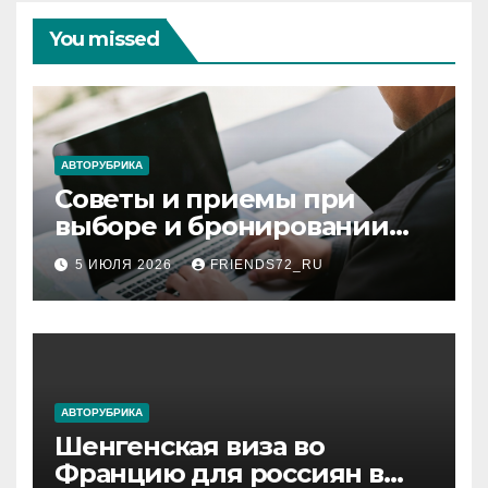
You missed
АВТОРУБРИКА
Советы и приемы при
выборе и бронировании
авиабилетов
5 ИЮЛЯ 2026
FRIENDS72_RU
АВТОРУБРИКА
Шенгенская виза во
Францию для россиян в