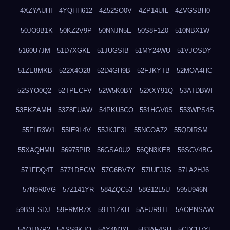
4XZYAUHI
4YQHH612
4Z52SO0V
4ZP14UIL
4ZVGSBH0
50JO9B1K
50KZ2V9P
50NNJN5E
50S8F1Z0
510NBX1W
5160U7JM
51D7XGKL
51JUGSIB
51MY24WU
51VJOSDY
51ZE8MKB
522X4O28
52D4GH9B
52FJKYTB
52MOA4HC
52SYO0Q2
52TPECFV
52W5K0BY
52XXY91Q
53ATDBWI
53EKZAMH
53Z8FUAW
54PKU5CO
551HGV0S
553WPS4S
55FLR3W1
55IE9L4V
55JKJF3L
55NCOA72
55QDIRSM
55XAQHMU
56975PIR
56GSA0U2
56QN3KEB
56SCV4BG
571FDQ4T
5771DEGW
57G6BV7Y
57IUFJJS
57LA2HJ6
57N9R0VG
57Z141YR
584ZQC53
58G12L5U
595U946N
59BSESDJ
59FRMR7X
59T11ZKH
5AFUR9TL
5AOPNSAW
5AQL07P2
5ASS9KJO
5AY4N3YE
5B3AF4SH
5CDCU7YL