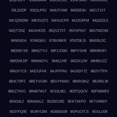
92QF91PP
939W5AR4
93BCKCKZ
93HKS0RJ
93KMD0XZ
93L2IZDP
93Q1LPRJ
944UTVW8
94555E9U
94CLT1XT
94CQZMDW
94E5VQT2
94H1UCPR
94J2GRFM
94Q4Z2L5
94Q772HZ
94USHO25
95QVZ7XT
95VSPH17
96G7WZOM
96NI50GA
97I66QKU
97IBUWKR
97N7DKJ5
984XBLDC
98DD8YXB
98HGTYIJ
98P1JO9O
98PIYSH9
98RHROFI
98RZWLDP
990W4OYL
9940JJHF
99GDI1ZW
99HRLVZZ
99NJVYC8
9AEIGFHX
9AJPFPA0
9AS5DY7Z
9B2V77PH
9B4CT9PZ
9BEYVG9H
9BGYPM4O
9BIRO8AZ
9BJ6RL38
9BKZ7AVO
9BM67W1T
9C63LNEL
9D0TQQOV
9DFN8WE0
9DI434L2
9DN34ALZ
9DZBDJRE
9EKTXKPO
9EYVNRDY
9G0TFQ0E
9G4PXZ84
9G68DG08
9GPGCFCS
9GSLIJ08