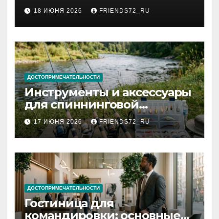
2026 году: сроки от 3 дней
18 ИЮНЯ 2026
FRIENDS72_RU
и список необходимых
документов
ДОСТОПРИМЕЧАТЕЛЬНОСТИ
Инструменты и аксессуары
для спиннинговой
рыбалки: назначение и
17 ИЮНЯ 2026
FRIENDS72_RU
типы
ДОСТОПРИМЕЧАТЕЛЬНОСТИ
Гостиница для
командировки: основные