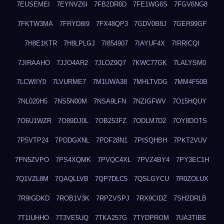
7EUSEMEI
7EYNVZ6I
7FB2DR6D
7FE1WG6S
7FGV6NG8
7FKTW3MA
7FRYD8I9
7FX48QP3
7GDV0B8J
7GER99GF
7H8E1KTR
7H8LPLGJ
7I854907
7IAYUF4X
7IRRICQI
7JIRAAHO
7JJO4AR2
7JLOZ9Q7
7KWC77GK
7LALYSM0
7LCWIIY0
7LVURME7
7M1UWA38
7MHLTVDG
7MM4F50B
7NL020H5
7NS5N00M
7NSA9LFN
7NZIGFWV
7O15HQUY
7O6U1WZR
7O89DJ0L
7OB253FZ
7ODLM7D2
7OY8DOTS
7P5VTP24
7PDDGXNL
7PDF28N1
7PISQHBH
7PKT2VUV
7PN5ZVPO
7PS4XQMK
7PVQC4XL
7PVZ4BY4
7PY3EC1H
7Q1VZL8M
7QAQLLVB
7QP7DLC5
7QSLGYCU
7R0ZOLUX
7R9IGDKD
7ROB1V3K
7RPZVSPJ
7RX9CIDZ
7SH2DRLB
7T1IUHHO
7T3VE5UQ
7TKA257G
7TYDPROM
7UA3TIBE