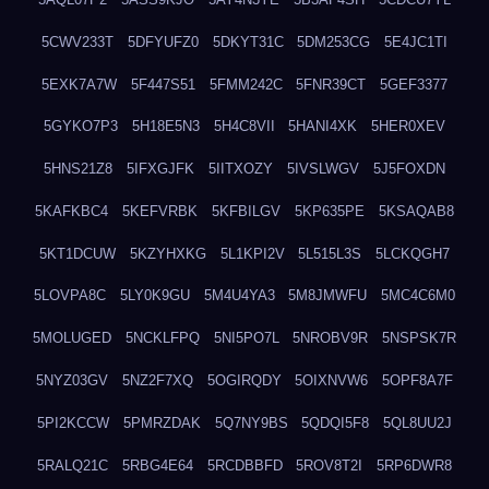
5CWV233T
5DFYUFZ0
5DKYT31C
5DM253CG
5E4JC1TI
5EXK7A7W
5F447S51
5FMM242C
5FNR39CT
5GEF3377
5GYKO7P3
5H18E5N3
5H4C8VII
5HANI4XK
5HER0XEV
5HNS21Z8
5IFXGJFK
5IITXOZY
5IVSLWGV
5J5FOXDN
5KAFKBC4
5KEFVRBK
5KFBILGV
5KP635PE
5KSAQAB8
5KT1DCUW
5KZYHXKG
5L1KPI2V
5L515L3S
5LCKQGH7
5LOVPA8C
5LY0K9GU
5M4U4YA3
5M8JMWFU
5MC4C6M0
5MOLUGED
5NCKLFPQ
5NI5PO7L
5NROBV9R
5NSPSK7R
5NYZ03GV
5NZ2F7XQ
5OGIRQDY
5OIXNVW6
5OPF8A7F
5PI2KCCW
5PMRZDAK
5Q7NY9BS
5QDQI5F8
5QL8UU2J
5RALQ21C
5RBG4E64
5RCDBBFD
5ROV8T2I
5RP6DWR8