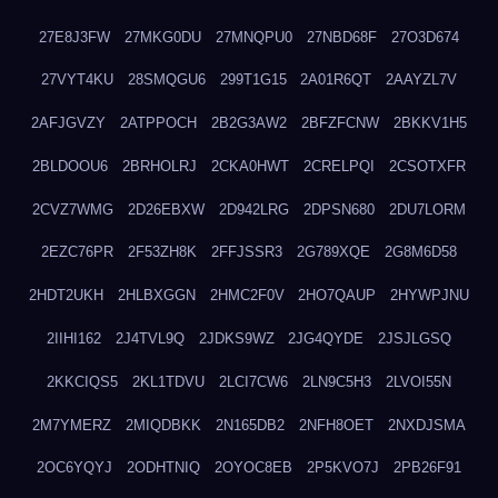
27E8J3FW
27MKG0DU
27MNQPU0
27NBD68F
27O3D674
27VYT4KU
28SMQGU6
299T1G15
2A01R6QT
2AAYZL7V
2AFJGVZY
2ATPPOCH
2B2G3AW2
2BFZFCNW
2BKKV1H5
2BLDOOU6
2BRHOLRJ
2CKA0HWT
2CRELPQI
2CSOTXFR
2CVZ7WMG
2D26EBXW
2D942LRG
2DPSN680
2DU7LORM
2EZC76PR
2F53ZH8K
2FFJSSR3
2G789XQE
2G8M6D58
2HDT2UKH
2HLBXGGN
2HMC2F0V
2HO7QAUP
2HYWPJNU
2IIHI162
2J4TVL9Q
2JDKS9WZ
2JG4QYDE
2JSJLGSQ
2KKCIQS5
2KL1TDVU
2LCI7CW6
2LN9C5H3
2LVOI55N
2M7YMERZ
2MIQDBKK
2N165DB2
2NFH8OET
2NXDJSMA
2OC6YQYJ
2ODHTNIQ
2OYOC8EB
2P5KVO7J
2PB26F91