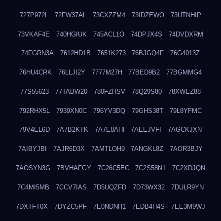
727P972L
72FW37AL
73CXZZM4
73IDZEWO
73UTNHIP
73VKAF4E
740HGIUK
745ACL1O
74DPJX4S
74DVDXRM
74FGRN3A
7612HD1B
7651K273
76BJGQ4F
76G4013Z
76HU4CRK
76LLJI2Y
7777M27H
77BED9B2
77BGMMG4
77S55623
77TABW20
780FZHSV
78Q29S80
78XWEZ88
792RHX5L
7939XN0C
796YV3DQ
79GHS38T
79L8YFMC
79V4EL6D
7A7B2KTK
7A7E8AHI
7AEEJVFI
7AGCKJXN
7AIBYJBI
7AJR6D3X
7AMTLOH9
7ANGKL8Z
7AOR3BJY
7AOSYN3G
7BVHAFGY
7C26C5EC
7C2S58N1
7C2XDJQN
7C4MI5MB
7CCV7IAS
7D5UQZFD
7D73WX32
7DULR9YN
7DXTFT0X
7DYZC5PF
7E0NDNH1
7EDB4H4S
7EE3M9WJ