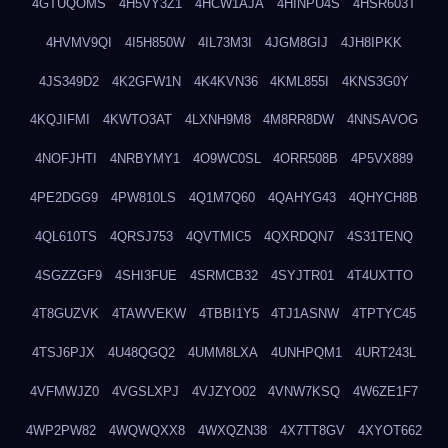
4GTUQOMS
4H5VY3Z1
4HCW1AJA
4HINPU4S
4HSR603T
4HVMV9QI
4I5H850W
4IL73M3I
4JGM8GIJ
4JH8IPKK
4JS349D2
4K2GFW1N
4K4KVN36
4KML855I
4KNS3G0Y
4KQJIFMI
4KWTO3AT
4LXNH9M8
4M8RR8DW
4NNSAVOG
4NOFJHTI
4NRBYMY1
4O9WC0SL
4ORR508B
4P5VX889
4PE2DGG9
4PW810LS
4Q1M7Q60
4QAHYG43
4QHYCH8B
4QL610TS
4QRSJ753
4QVTMIC5
4QXRDQN7
4S31TENQ
4SGZZGF9
4SHI3FUE
4SRMCB32
4SYJTR01
4T4UXTTO
4T8GUZVK
4TAWVEKW
4TBBI1Y5
4TJ1ASNW
4TPTYC45
4TSJ6PJX
4U48QGQ2
4UMM8LXA
4UNHPQM1
4URT243L
4VFMWJZ0
4VGSLXPJ
4VJZYO02
4VNW7KSQ
4W6ZE1F7
4WP2PW82
4WQWQXX8
4WXQZN38
4X7TT8GV
4XYOT662