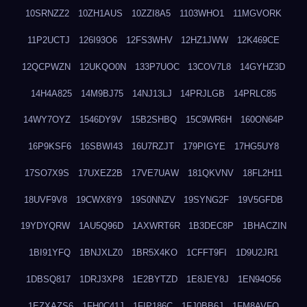
10SRNZZ2
10ZH1AUS
10ZZI8A5
1103WHO1
11MGVORK
11P2UCTJ
126I93O6
12FS3WHV
12HZ1JWW
12K469CE
12QCPWZN
12UKQO0N
133P7UOC
13COV7L8
14GYHZ3D
14H4A825
14M9BJ75
14NJ13LJ
14PRJLGB
14PRLC85
14WY7OYZ
1546DY9V
15B2SHBQ
15C9WR6H
160ON64P
16P9KSF6
16SBWI43
16U7RZJT
179PIGYE
17HG5UY8
17SO7X9S
17UXEZ2B
17VE7UAW
181QKVNV
18FL2H11
18UVF9V8
19CWX8Y9
19S0NNZV
19SYNG2F
19V5GFDB
19YDYQRW
1AU5Q96D
1AXWRT6R
1B3DEC8P
1BHACZIN
1BI91YFQ
1BNJXLZ0
1BR5X4KO
1CFFT9FI
1D9U2JR1
1DBSQ817
1DRJ3XP8
1E2BYTZD
1E8JEY8J
1EN94O56
1EZXAZS6
1FH0C41J
1FIP186C
1FJ0BB6J
1FM8AVFQ