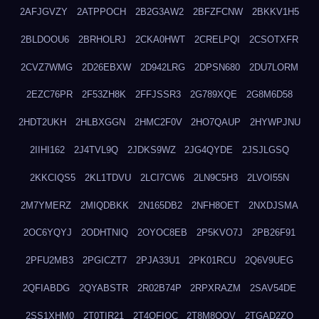
2AFJGVZY
2ATPPOCH
2B2G3AW2
2BFZFCNW
2BKKV1H5
2BLDOOU6
2BRHOLRJ
2CKA0HWT
2CRELPQI
2CSOTXFR
2CVZ7WMG
2D26EBXW
2D942LRG
2DPSN680
2DU7LORM
2EZC76PR
2F53ZH8K
2FFJSSR3
2G789XQE
2G8M6D58
2HDT2UKH
2HLBXGGN
2HMC2F0V
2HO7QAUP
2HYWPJNU
2IIHI162
2J4TVL9Q
2JDKS9WZ
2JG4QYDE
2JSJLGSQ
2KKCIQS5
2KL1TDVU
2LCI7CW6
2LN9C5H3
2LVOI55N
2M7YMERZ
2MIQDBKK
2N165DB2
2NFH8OET
2NXDJSMA
2OC6YQYJ
2ODHTNIQ
2OYOC8EB
2P5KVO7J
2PB26F91
2PFU2MB3
2PGICZT7
2PJA33U1
2PK01RCU
2Q6V9UEG
2QFIABDG
2QYABSTR
2R02B74P
2RPXRAZM
2SAV54DE
2SS1XHM0
2T0TIR21
2T4QFIOC
2T8M8OOV
2TGAD2ZO