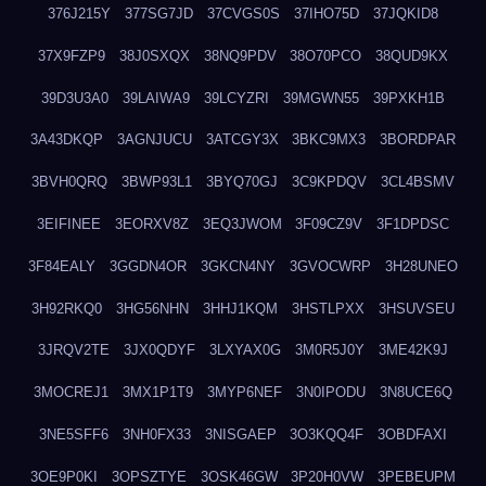
376J215Y
377SG7JD
37CVGS0S
37IHO75D
37JQKID8
37X9FZP9
38J0SXQX
38NQ9PDV
38O70PCO
38QUD9KX
39D3U3A0
39LAIWA9
39LCYZRI
39MGWN55
39PXKH1B
3A43DKQP
3AGNJUCU
3ATCGY3X
3BKC9MX3
3BORDPAR
3BVH0QRQ
3BWP93L1
3BYQ70GJ
3C9KPDQV
3CL4BSMV
3EIFINEE
3EORXV8Z
3EQ3JWOM
3F09CZ9V
3F1DPDSC
3F84EALY
3GGDN4OR
3GKCN4NY
3GVOCWRP
3H28UNEO
3H92RKQ0
3HG56NHN
3HHJ1KQM
3HSTLPXX
3HSUVSEU
3JRQV2TE
3JX0QDYF
3LXYAX0G
3M0R5J0Y
3ME42K9J
3MOCREJ1
3MX1P1T9
3MYP6NEF
3N0IPODU
3N8UCE6Q
3NE5SFF6
3NH0FX33
3NISGAEP
3O3KQQ4F
3OBDFAXI
3OE9P0KI
3OPSZTYE
3OSK46GW
3P20H0VW
3PEBEUPM