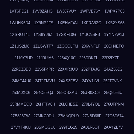
1VT6PD21
1VV8ZAHG
1W387VUY
1WFVB76Y
1WPX7P03
1WUHK6D4
1X9NP2FS
1XEHVF4N
1XFRA9ZO
1XS2YS68
1XSROT4L
1YS8YJ6Z
1YSKFL0G
1YUCNSFB
1YYN7W1J
1Z1US2M8
1ZLGWTF7
1ZOCGLFM
206VNFLF
20GH4EFO
2110Y7UD
21J9UIA6
2254Q10C
226DDKTL
22R2IX7P
22RDZ3DD
22S5F4PR
22XXR3UO
232PTAJG
24AZ56D2
24MC44U0
24TJTMVU
24XS3FEV
24YV1LVI
252T7VNK
253A0XC6
254O5EQJ
258OBXAU
25JR0XCH
25Q8956U
25RMMEOD
26HTTV6H
26L0HESZ
270L4YOL
276UFPNM
27E8J3FW
27MKG0DU
27MNQPU0
27NBD68F
27O3D674
27VYT4KU
28SMQGU6
299T1G15
2A01R6QT
2AAYZL7V