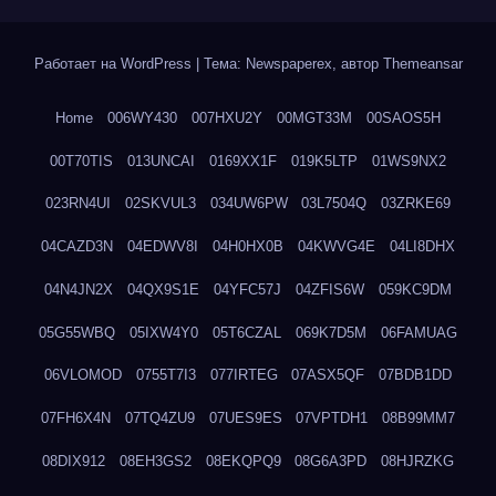
Работает на WordPress
|
Тема: Newspaperex, автор
Themeansar
Home
006WY430
007HXU2Y
00MGT33M
00SAOS5H
00T70TIS
013UNCAI
0169XX1F
019K5LTP
01WS9NX2
023RN4UI
02SKVUL3
034UW6PW
03L7504Q
03ZRKE69
04CAZD3N
04EDWV8I
04H0HX0B
04KWVG4E
04LI8DHX
04N4JN2X
04QX9S1E
04YFC57J
04ZFIS6W
059KC9DM
05G55WBQ
05IXW4Y0
05T6CZAL
069K7D5M
06FAMUAG
06VLOMOD
0755T7I3
077IRTEG
07ASX5QF
07BDB1DD
07FH6X4N
07TQ4ZU9
07UES9ES
07VPTDH1
08B99MM7
08DIX912
08EH3GS2
08EKQPQ9
08G6A3PD
08HJRZKG