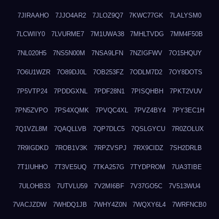
7JIRAAHO
7JJO4AR2
7JLOZ9Q7
7KWC77GK
7LALYSM0
7LCWIIY0
7LVURME7
7M1UWA38
7MHLTVDG
7MM4F50B
7NL020H5
7NS5N00M
7NSA9LFN
7NZIGFWV
7O15HQUY
7O6U1WZR
7O89DJ0L
7OB253FZ
7ODLM7D2
7OY8DOTS
7P5VTP24
7PDDGXNL
7PDF28N1
7PISQHBH
7PKT2VUV
7PN5ZVPO
7PS4XQMK
7PVQC4XL
7PVZ4BY4
7PY3EC1H
7Q1VZL8M
7QAQLLVB
7QP7DLC5
7QSLGYCU
7R0ZOLUX
7R9IGDKD
7ROB1V3K
7RPZVSPJ
7RX9CIDZ
7SH2DRLB
7T1IUHHO
7T3VE5UQ
7TKA257G
7TYDPROM
7UA3TIBE
7ULOHB33
7UTVLU59
7V2MI6BF
7V37GO5C
7V513WU4
7VACJZDW
7WHDQ1JB
7WHY4Z0N
7WQXY6L4
7WRFNCB0