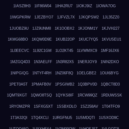
1IASZ8H3
1IF86W04
1IHA2RU7
1IOKJ9IZ
1IOWA7OG
1IWGPKRW
1JEZBYO7
1JFVZL7X
1JKQPSW2
1JL35ZZ0
1JUOBZ9U
1JZ9UNM8
1K1OOBX2
1KJONM1Y
1KJVH227
1KMG68BO
1KQW0D9E
1KUB22OP
1KUC7YQ5
1KVUSEU1
1L0EECVC
1L92C1GM
1LO2KT45
1LVWMXC9
1MF16JX6
1MZGQ4D3
1N3AELFF
1N3R82X5
1NERJOY9
1NIN2DXO
1NIPGIQG
1NTYF4RH
1NZ06F8Q
1OELGBE2
1OUI6BYG
1PET0A5T
1PMAFB0V
1PSGIWB2
1Q3BPV0D
1QBCT8D3
1QMT9XGT
1QWO8TSQ
1QYKS8IF
1RCW99QZ
1RDUWSSK
1RYOMZPR
1SFXG5XT
1SSBXDLO
1SZ258AV
1T04TFO9
1T3A32QI
1TQ4XCLI
1URGFNU5
1USMDQTI
1USXOD9C
1UTQO46Q
1UXXH5X4
1V2M00OW
1VHOFJ5Z
1VLGOT3L