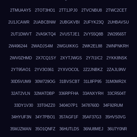
2TMUAAY5
2TOT3HO1
2TT1JPJ0
2TVCNBU8
2TWC2CET
2U1JCAWR
2UABCBNW
2UBGKVBI
2UFYK23Q
2UHBAVSU
2UT1DWVT
2VA5KTQ4
2VUSTJE1
2VY55Q8B
2W29565T
2W496244
2WADJS4M
2WGUIKKG
2WK2EL88
2WNPNKRH
2WV0ZHMD
2X7CQ1SY
2XYTJWGS
2Y7I1IC2
2YKK8NSK
2YT95AO1
2YV3O361
2YXVOCOL
2Z2JNBKZ
2ZAJL9NV
30D5VUM9
30W729OG
31BVSCBT
31L8FP95
31M0MR2X
32AT2VLN
32MATDBP
336RPFHA
33ANXYRH
33CR504T
33DY1V30
33T04ZZ0
3404O7P1
3478760D
34F92RUM
34HYUF3N
34Y7PBO1
357AGF1F
35AF37G3
35HVS0VG
35MJZMAN
35O1QNFZ
36HUTLDS
36NU8MEJ
36U7Y0NR