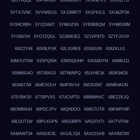
5UJY0QQ2
5UPNX603
5UUMB8OT
5V5K9CVS
5VB3LIYB
5VTXJVNC
5VVNNS1S
5XJ2MR7Y
5XSF9JLS
5XU6ZP3A
5Y0HCRBH
5Y1QS60T
5Y86UZX6
5YB5BBQM
5YHM530M
5YO667IH
5YO7ZQGL
5Z1BWJEZ
5Z1VP9TD
5ZYFJGV9
60IZ2Y44
60X8LPUK
62LJGRE8
6316UU0I
634ZKLU1
63MVU7SW
63SPQINX
63WDQUHH
63X60DYM
64996J11
659M6G4O
65TIBAG5
65TN6NPQ
65UV4E1K
660K94O5
663467JW
664ESOLH
664FNVV4
66C6U597
66NBHAON
675YBKS0
67T6PVX5
67UCAPT0
6899WHVC
68EZZKJQ
68OMB6UH
68PDCJPV
68QHDOI3
699GTUTR
69KWPV8F
69LSOT1W
69PLXGPN
69S53RP0
6A5ZOVTI
6A7TVFIW
6AMAWT34
6ANZ4C8L
6AS3LJQ4
6AX21SAB
6AX80CNX