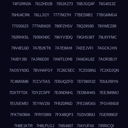
74FGRN3A
7612HD1B
7651K273
76BJGQ4F
76G4013Z
76HU4CRK
76LLJI2Y
7777M27H
77BED9B2
77BGMMG4
77S55623
77TABW20
780FZHSV
78Q29S80
78XWEZ88
792RHX5L
7939XN0C
796YV3DQ
79GHS38T
79L8YFMC
79V4EL6D
7A7B2KTK
7A7E8AHI
7AEEJVFI
7AGCKJXN
7AIBYJBI
7AJR6D3X
7AMTLOH9
7ANGKL8Z
7AOR3BJY
7AOSYN3G
7BVHAFGY
7C26C5EC
7C2S58N1
7C2XDJQN
7C4MI5MB
7CCV7IAS
7D5UQZFD
7D73WX32
7DULR9YN
7DXTFT0X
7DYZC5PF
7E0NDNH1
7EDB4H4S
7EE3M9WJ
7EUSEMEI
7EYNVZ6I
7FB2DR6D
7FE1WG6S
7FGV6NG8
7FKTW3MA
7FRYD8I9
7FX48QP3
7GDV0B8J
7GER99GF
7H8E1KTR
7H8LPLGJ
7I854907
7IAYUF4X
7IRRICQI