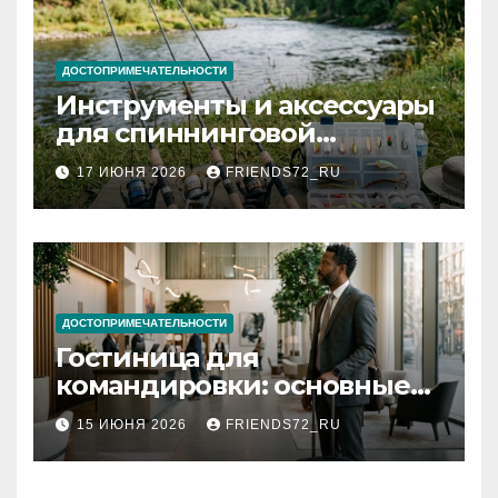
ДОСТОПРИМЕЧАТЕЛЬНОСТИ
Инструменты и аксессуары
для спиннинговой
рыбалки: назначение и
17 ИЮНЯ 2026
FRIENDS72_RU
типы
ДОСТОПРИМЕЧАТЕЛЬНОСТИ
Гостиница для
командировки: основные
критерии выбора
15 ИЮНЯ 2026
FRIENDS72_RU