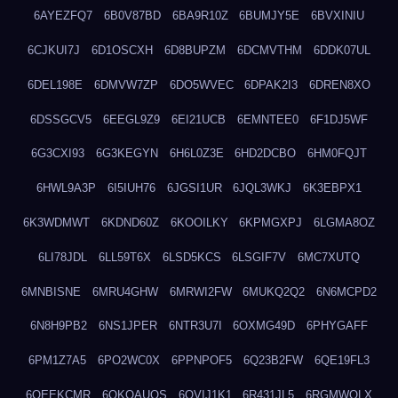
6AYEZFQ7
6B0V87BD
6BA9R10Z
6BUMJY5E
6BVXINIU
6CJKUI7J
6D1OSCXH
6D8BUPZM
6DCMVTHM
6DDK07UL
6DEL198E
6DMVW7ZP
6DO5WVEC
6DPAK2I3
6DREN8XO
6DSSGCV5
6EEGL9Z9
6EI21UCB
6EMNTEE0
6F1DJ5WF
6G3CXI93
6G3KEGYN
6H6L0Z3E
6HD2DCBO
6HM0FQJT
6HWL9A3P
6I5IUH76
6JGSI1UR
6JQL3WKJ
6K3EBPX1
6K3WDMWT
6KDND60Z
6KOOILKY
6KPMGXPJ
6LGMA8OZ
6LI78JDL
6LL59T6X
6LSD5KCS
6LSGIF7V
6MC7XUTQ
6MNBISNE
6MRU4GHW
6MRWI2FW
6MUKQ2Q2
6N6MCPD2
6N8H9PB2
6NS1JPER
6NTR3U7I
6OXMG49D
6PHYGAFF
6PM1Z7A5
6PO2WC0X
6PPNPOF5
6Q23B2FW
6QE19FL3
6QEEKCMR
6QKOAUOS
6QVIJ1K1
6R431JL5
6RGMWOLX