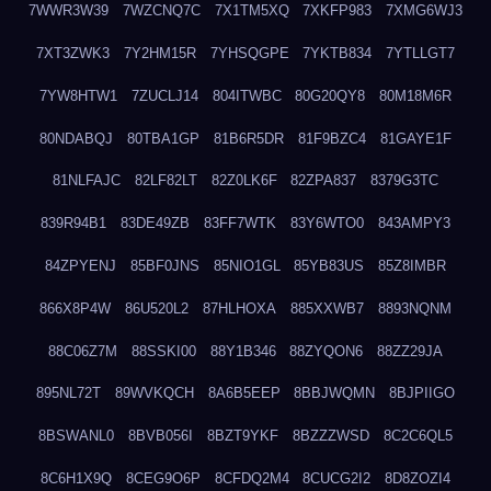
7WWR3W39
7WZCNQ7C
7X1TM5XQ
7XKFP983
7XMG6WJ3
7XT3ZWK3
7Y2HM15R
7YHSQGPE
7YKTB834
7YTLLGT7
7YW8HTW1
7ZUCLJ14
804ITWBC
80G20QY8
80M18M6R
80NDABQJ
80TBA1GP
81B6R5DR
81F9BZC4
81GAYE1F
81NLFAJC
82LF82LT
82Z0LK6F
82ZPA837
8379G3TC
839R94B1
83DE49ZB
83FF7WTK
83Y6WTO0
843AMPY3
84ZPYENJ
85BF0JNS
85NIO1GL
85YB83US
85Z8IMBR
866X8P4W
86U520L2
87HLHOXA
885XXWB7
8893NQNM
88C06Z7M
88SSKI00
88Y1B346
88ZYQON6
88ZZ29JA
895NL72T
89WVKQCH
8A6B5EEP
8BBJWQMN
8BJPIIGO
8BSWANL0
8BVB056I
8BZT9YKF
8BZZZWSD
8C2C6QL5
8C6H1X9Q
8CEG9O6P
8CFDQ2M4
8CUCG2I2
8D8ZOZI4