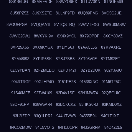
8SKB6IUG
8SMVFVDF
8SWZO6EX
8T1UV0KN
8TNOE569
8U58PZ5Z
8U9XSZTE
8ULNF9FD
8UQ89PM6
8VO5Q2UE
8VOUFPGA
8VQQAA1I
8VTQSTRQ
8WAVTFXG
8WSU0MSW
8WVC26W1
8WXYKI9V
8X4X9YOL
8X79OPDP
8XCY80VZ
8XP25X65
8XX9KYGX
8Y1IYS6J
8YAACL5S
8YKVAXRE
8YM48I9Z
8YPIP6SK
8YSJ7SB8
8YT98V0E
8YTM92ET
8ZC9YBAN
8ZFZMEEQ
8ZPDT42T
8ZYB2DUK
902YJAIU
904RTRGF
90GLHP4O
9151RE2S
91536XNC
91M6TF5C
91S40MFE
927W4109
92D4V1SF
92NJMW74
92QEGUIC
92QF91PP
939W5AR4
93BCKCKZ
93HKS0RJ
93KMD0XZ
93L2IZDP
93Q1LPRJ
944UTVW8
94555E9U
94CLT1XT
94CQZMDW
94E5VQT2
94H1UCPR
94J2GRFM
94Q4Z2L5