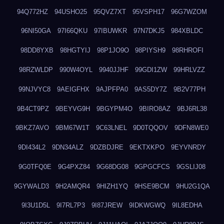
94Q772HZ
94USHO25
95QVZ7XT
95VSPH17
96G7WZOM
96NI50GA
97I66QKU
97IBUWKR
97N7DKJ5
984XBLDC
98DD8YXB
98HGTYIJ
98P1JO9O
98PIYSH9
98RHROFI
98RZWLDP
990W4OYL
9940JJHF
99GDI1ZW
99HRLVZZ
99NJVYC8
9AEIGFHX
9AJPFPA0
9AS5DY7Z
9B2V77PH
9B4CT9PZ
9BEYVG9H
9BGYPM4O
9BIRO8AZ
9BJ6RL38
9BKZ7AVO
9BM67W1T
9C63LNEL
9D0TQQOV
9DFN8WE0
9DI434L2
9DN34ALZ
9DZBDJRE
9EKTXKPO
9EYVNRDY
9G0TFQ0E
9G4PXZ84
9G68DG08
9GPGCFCS
9GSLIJ08
9GYWALD3
9H2AMQR4
9HIZH1YQ
9HSE9BCM
9HU2G1QA
9I3U1D5L
9I7RL7P3
9I87JREW
9IDKWGWQ
9IL8EDHA