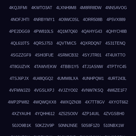
4KQJIFMI
4KWTO3AT
4LXNH9M8
4M8RR8DW
4NNSAVOG
4NOFJHTI
4NRBYMY1
4O9WC0SL
4ORR508B
4P5VX889
4PE2DGG9
4PW810LS
4Q1M7Q60
4QAHYG43
4QHYCH8B
4QL610TS
4QRSJ753
4QVTMIC5
4QXRDQN7
4S31TENQ
4SGZZGF9
4SHI3FUE
4SRMCB32
4SYJTR01
4T4UXTTO
4T8GUZVK
4TAWVEKW
4TBBI1Y5
4TJ1ASNW
4TPTYC45
4TSJ6PJX
4U48QGQ2
4UMM8LXA
4UNHPQM1
4URT243L
4VFMWJZ0
4VGSLXPJ
4VJZYO02
4VNW7KSQ
4W6ZE1F7
4WP2PW82
4WQWQXX8
4WXQZN38
4X7TT8GV
4XYOT662
4XZYAUHI
4YQHH612
4Z52SO0V
4ZP14UIL
4ZVGSBH0
50JO9B1K
50KZ2V9P
50NNJN5E
50S8F1Z0
510NBX1W