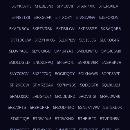
5GYKO7P3
5H18E5N3
5H4C8VII
5HANI4XK
5HER0XEV
5HNS21Z8
5IFXGJFK
5IITXOZY
5IVSLWGV
5J5FOXDN
5KAFKBC4
5KEFVRBK
5KFBILGV
5KP635PE
5KSAQAB8
5KT1DCUW
5KZYHXKG
5L1KPI2V
5L515L3S
5LCKQGH7
5LOVPA8C
5LY0K9GU
5M4U4YA3
5M8JMWFU
5MC4C6M0
5MOLUGED
5NCKLFPQ
5NI5PO7L
5NROBV9R
5NSPSK7R
5NYZ03GV
5NZ2F7XQ
5OGIRQDY
5OIXNVW6
5OPF8A7F
5PI2KCCW
5PMRZDAK
5Q7NY9BS
5QDQI5F8
5QL8UU2J
5RALQ21C
5RBG4E64
5RCDBBFD
5ROV8T2I
5RP6DWR8
5RZ72FTS
5RZPCFKF
5RZQDHMO
5SNLKYWW
5ST3XE0K
5T4RFJQE
5TDWI9U5
5TDWKNIX
5THBIEFD
5TVPRN5V