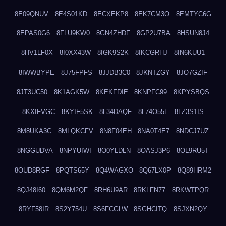
8E09QNUV
8E4S01KD
8ECXEKP8
8EK7CM3O
8EMTYC6G
8EPAS0G6
8FLU9KW0
8GN4ZHDF
8GP2U7BA
8HSUN8J4
8HV1LF0X
8I0XX43W
8IGK9S2K
8IKCGRHJ
8IN6KUU1
8IWWBYPE
8J75FPFS
8JJDB3C0
8JKNTZGY
8JO7GZIF
8JT3UC50
8K1AGK5W
8KEKFDIE
8KNPFC99
8KPYSBQS
8KXIFVGC
8KYIF5SK
8L34DAQF
8L74O55L
8LZ3S1IS
8M8UKA3C
8MLQKCFV
8N8F04EH
8NA0T4E7
8NDCJ7UZ
8NGGUDVA
8NPYUIWI
8O0YLDLN
8OASJ3P6
8OL9RU5T
8OUD8RGF
8PQTS65Y
8Q4WAGXO
8Q67LX0P
8Q89HRM2
8QJ48I60
8QM6M2QF
8RH6U9AR
8RKLFN77
8RKWTPQR
8RYF58IR
8S2Y754U
8S6FCGLW
8SGHCITQ
8SJXN2QY