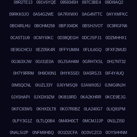
08R2TE13
091V6YQE
0959345H
097C3BE4
09DI9AQ2
09RKK0JO
0A54G2WE
0A7RXWXI
0AG4NTTC
0AYXMFKC
0BO4RLHU
0BOHM258
0BPJ04DK
0BSHJVOT
0C9RGFN6
0CA5T1U9
0CMYI0KC
0D38QEGH
0DCJSPJ1
0DZMHHX1
0E9GCHCU
0EZ05K4R
0FFYUM84
0FLIL6GQ
0FXF2MUD
0G363XJW
0GI31E0A
0GJSAH4M
0GRH7XSL
0H17NT32
0H7Y9RRM
0H9OI0N1
0HYK5SEI
0IA5RSJ3
0IF4Y4UQ
0IM5QCNL
0IUZL33Y
0J6YMSQ9
0JAWX05J
0JMG9NJH
0JX5HAPI
0JXDX9ZM
0K8I19RD
0KA2KHRR
0KCE9EJG
0KFC83WS
0KHXDLT8
0KO7R0BZ
0LA240G7
0LIQ91PM
0LPY3G1Z
0LTLQ0B4
0M40H0CT
0MCMJJJP
0N1LZI50
0NALSI2P
0NFM8HBQ
0O1D2CFA
0O3VCZC0
0OY5HHNM