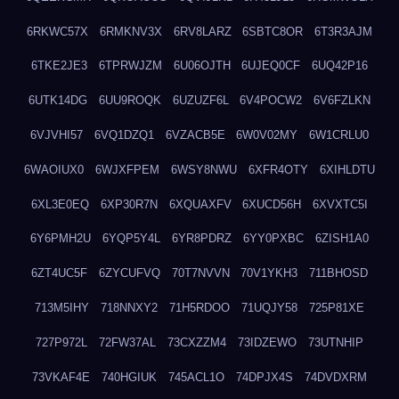
6RKWC57X
6RMKNV3X
6RV8LARZ
6SBTC8OR
6T3R3AJM
6TKE2JE3
6TPRWJZM
6U06OJTH
6UJEQ0CF
6UQ42P16
6UTK14DG
6UU9ROQK
6UZUZF6L
6V4POCW2
6V6FZLKN
6VJVHI57
6VQ1DZQ1
6VZACB5E
6W0V02MY
6W1CRLU0
6WAOIUX0
6WJXFPEM
6WSY8NWU
6XFR4OTY
6XIHLDTU
6XL3E0EQ
6XP30R7N
6XQUAXFV
6XUCD56H
6XVXTC5I
6Y6PMH2U
6YQP5Y4L
6YR8PDRZ
6YY0PXBC
6ZISH1A0
6ZT4UC5F
6ZYCUFVQ
70T7NVVN
70V1YKH3
711BHOSD
713M5IHY
718NNXY2
71H5RDOO
71UQJY58
725P81XE
727P972L
72FW37AL
73CXZZM4
73IDZEWO
73UTNHIP
73VKAF4E
740HGIUK
745ACL1O
74DPJX4S
74DVDXRM