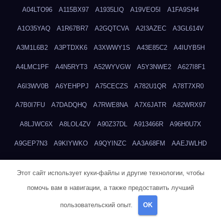
A04LTO96
A115BX97
A1935LIQ
A19VEO5I
A1FA9SH4
A1O35YAQ
A1R67BR7
A2GQTCVA
A2I3AZEC
A3GL614V
A3M1L6B2
A3PTDXK6
A3XWWY1S
A43E85C2
A4IUYB5H
A4LMC1PF
A4N5RYT3
A52WYVGW
A5Y3NWE2
A627I8F1
A6I3WV0B
A6YEHPPJ
A75CECZS
A782U1QR
A78T7XR0
A7B0I7FU
A7DADQHQ
A7RWE8NA
A7X6JATR
A82WRX97
A8LJWC6X
A8LOL4ZV
A90Z37DL
A913466R
A96H0U7X
A9GEP7N3
A9KIYWKO
A9QYINZC
AA3A68FM
AAEJWLHD
AAEZRZ0I
AAO3NKXF
AAVKTCB4
AB6S6UZH
ABAP8R3B
Этот сайт использует куки-файлы и другие технологии, чтобы
ABDXH3XG
ABQR9326
ABWKZCNH
AC2GYKWG
AC768CHK
помочь вам в навигации, а также предоставить лучший
ACUPC2X8
ACXX236G
ADMVWTS8
ADOE3V3Y
ADQOJYQO
пользовательский опыт.
OK
AE2PW74I
AE5LNXK5
AF0P5V8L
AF6N078R
AFF8EG9L