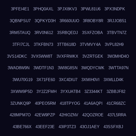
3PFEI4E1
3PHQ0AXL
3PJX8KV3
3PWL81U6
3PX3NDPK
3QBNPSU7
3QPKYD3H
3R660UUO
3R8OBY8R
3RJJOB51
3RM5TAUQ
3RV0N612
3SRBQEDJ
3SXFZOBA
3TBVTN7Z
3TFI7CJL
3TKFBN73
3TTB618D
3TVMVY4A
3VPL82H9
3VS14DKC
3VX5WW8T
3VXFRWKX
3VZRTGEK
3W3MHD4O
3WAD8W9N
3WDTF1N3
3WI8G8SN
3WQDYCWK
3WTTA97N
3WU70G19
3X71FE60
3XC4DIU7
3XMIH0VI
3XMLLD4K
3XWW9P5D
3Y2Z2FMH
3YXUATB4
3Z3344KT
3ZBBJF82
3ZUNKQ9P
40PEO5RM
418TPYOG
41A6AQPI
41CR68ZC
428MPM7O
42EW9PZP
42HIOZNV
42QOZROE
437L5RRA
43BE766X
43EEF23E
43IP3TZ3
43OJ1AEY
43SSFXBJ