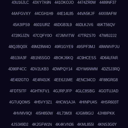
43U16JLC
43XY7A9N
441OKOJO
4474ZR0W
4489NF37
44AFGVXY
44CGH1H9
44E14L85
44VA5KJF
44XI8AFW
45A3IPS9
4601IURZ
46DGB3L9
46DLKJV6
46KT56QV
4728GJZN
47CQFY0O
47JMVITW
47TRZS70
47W8J2J2
48QJBQ0X
49MZ8W4O
49R1GYE9
49SPF3MJ
49WWVPJU
4B13IA3F
4B1N5SGO
4BOKJ6KQ
4C9HCESS
4D64LFAR
4D90P4CC
4DV2LKB3
4DWPQY14
4DYW6NWM
4DZ5J3RQ
4E402GTO
4E4R43JK
4EE6J1ME
4ENC34CO
4F88GRG8
4FDT5ITF
4GHTKFV1
4GJRPJFP
4GLC8SBG
4GOTUJAD
4GTUQOMS
4H5VY3Z1
4HCW1AJA
4HINPU4S
4HSR603T
4HVMV9QI
4I5H850W
4IL73M3I
4JGM8GIJ
4JH8IPKK
4JS349D2
4K2GFW1N
4K4KVN36
4KML855I
4KNS3G0Y