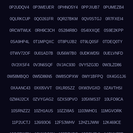
0P2UDQV4
0P3WEUER
0PHNO5Y4
0PPJIUB7
0PUMEZB4
0QLRKCUP
0QO261FR
0QR27BKM
0QV0STGJ
0R7FXEI4
0RCWTWLK
0RH9C3CH
0S284R8O
0S4IXXQE
0S9E2KPP
0SA9HP4L
0T1MPQXC
0T8PUJB2
0T9LQ0SF
0TDEQ0TY
0TWV72OF
0U01AD7B
0U56W7B0
0UDKWD5I
0UELVNFD
0V2IXSF4
0V3N6SQF
0VJAC930
0VY5ZG3D
0W3LZD86
0W58MBQO
0W5D86N5
0W8SOPXW
0WY1BFPQ
0X4GG1J6
0XAANC43
0XI05VVT
0XLR0SZZ
0XW3VGXD
0ZAVTHSI
0ZM4J2CX
0ZVYGAG2
0ZXS0PVO
105XMS37
10LFO9CA
10SRNZZ2
10ZH1AUS
10ZZI8A5
1103WHO1
11MGVORK
11P2UCTJ
126I93O6
12FS3WHV
12HZ1JWW
12K469CE