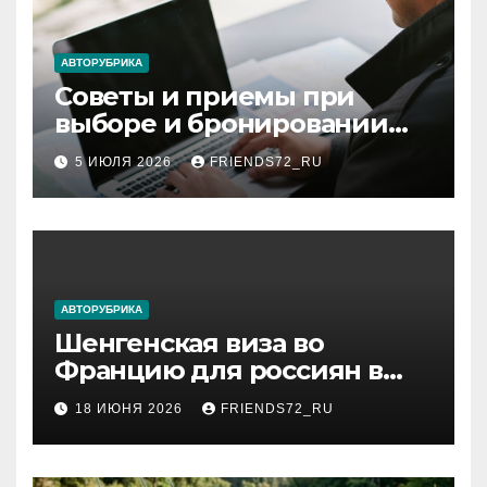
АВТОРУБРИКА
Советы и приемы при
выборе и бронировании
авиабилетов
5 ИЮЛЯ 2026
FRIENDS72_RU
АВТОРУБРИКА
Шенгенская виза во
Францию для россиян в
2026 году: сроки от 3 дней
18 ИЮНЯ 2026
FRIENDS72_RU
и список необходимых
документов