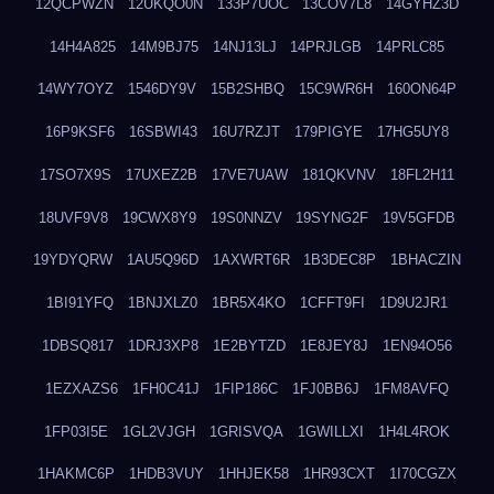
12QCPWZN
12UKQO0N
133P7UOC
13COV7L8
14GYHZ3D
14H4A825
14M9BJ75
14NJ13LJ
14PRJLGB
14PRLC85
14WY7OYZ
1546DY9V
15B2SHBQ
15C9WR6H
160ON64P
16P9KSF6
16SBWI43
16U7RZJT
179PIGYE
17HG5UY8
17SO7X9S
17UXEZ2B
17VE7UAW
181QKVNV
18FL2H11
18UVF9V8
19CWX8Y9
19S0NNZV
19SYNG2F
19V5GFDB
19YDYQRW
1AU5Q96D
1AXWRT6R
1B3DEC8P
1BHACZIN
1BI91YFQ
1BNJXLZ0
1BR5X4KO
1CFFT9FI
1D9U2JR1
1DBSQ817
1DRJ3XP8
1E2BYTZD
1E8JEY8J
1EN94O56
1EZXAZS6
1FH0C41J
1FIP186C
1FJ0BB6J
1FM8AVFQ
1FP03I5E
1GL2VJGH
1GRISVQA
1GWILLXI
1H4L4ROK
1HAKMC6P
1HDB3VUY
1HHJEK58
1HR93CXT
1I70CGZX