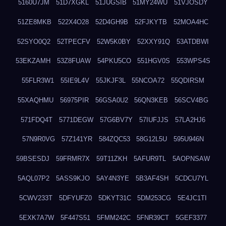
5160U7JM
51D7XGKL
51JUGSIB
51MY24WU
51VJOSDY
51ZE8MKB
522X4O28
52D4GH9B
52FJKYTB
52MOA4HC
52SYO0Q2
52TPECFV
52W5K0BY
52XXY91Q
53ATDBWI
53EKZAMH
53Z8FUAW
54PKU5CO
551HGV0S
553WPS4S
55FLR3W1
55IE9L4V
55JKJF3L
55NCOA72
55QDIRSM
55XAQHMU
56975PIR
56GSA0U2
56QN3KEB
56SCV4BG
571FDQ4T
5771DEGW
57G6BV7Y
57IUFJJS
57LA2HJ6
57N9R0VG
57Z141YR
584ZQC53
58G12L5U
595U946N
59BSESDJ
59FRMR7X
59T11ZKH
5AFUR9TL
5AOPNSAW
5AQL07P2
5ASS9KJO
5AY4N3YE
5B3AF4SH
5CDCU7YL
5CWV233T
5DFYUFZ0
5DKYT31C
5DM253CG
5E4JC1TI
5EXK7A7W
5F447S51
5FMM242C
5FNR39CT
5GEF3377