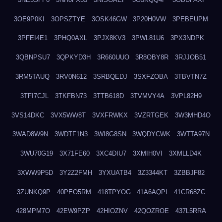
3OE9P0KI
3OPSZTYE
3OSK46GW
3P20H0VW
3PEBEUPM
3PFEI4E1
3PHQ0AXL
3PJX8KV3
3PWL81U6
3PX3NDPK
3QBNPSU7
3QPKYD3H
3R660UUO
3R8OBY8R
3RJJOB51
3RM5TAUQ
3RV0N612
3SRBQEDJ
3SXFZOBA
3TBVTN7Z
3TFI7CJL
3TKFBN73
3TTB618D
3TVMVY4A
3VPL82H9
3VS14DKC
3VX5WW8T
3VXFRWKX
3VZRTGEK
3W3MHD4O
3WAD8W9N
3WDTF1N3
3WI8G8SN
3WQDYCWK
3WTTA97N
3WU70G19
3X71FE60
3XC4DIU7
3XMIH0VI
3XMLLD4K
3XWW9P5D
3Y2Z2FMH
3YXUATB4
3Z3344KT
3ZBBJF82
3ZUNKQ9P
40PEO5RM
418TPYOG
41A6AQPI
41CR68ZC
428MPM7O
42EW9PZP
42HIOZNV
42QOZROE
437L5RRA