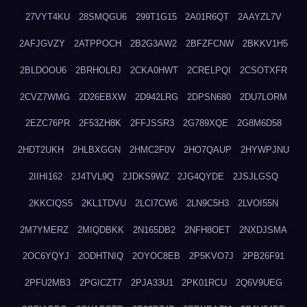
27VYT4KU
28SMQGU6
299T1G15
2A01R6QT
2AAYZL7V
2AFJGVZY
2ATPPOCH
2B2G3AW2
2BFZFCNW
2BKKV1H5
2BLDOOU6
2BRHOLRJ
2CKA0HWT
2CRELPQI
2CSOTXFR
2CVZ7WMG
2D26EBXW
2D942LRG
2DPSN680
2DU7LORM
2EZC76PR
2F53ZH8K
2FFJSSR3
2G789XQE
2G8M6D58
2HDT2UKH
2HLBXGGN
2HMC2F0V
2HO7QAUP
2HYWPJNU
2IIHI162
2J4TVL9Q
2JDKS9WZ
2JG4QYDE
2JSJLGSQ
2KKCIQS5
2KL1TDVU
2LCI7CW6
2LN9C5H3
2LVOI55N
2M7YMERZ
2MIQDBKK
2N165DB2
2NFH8OET
2NXDJSMA
2OC6YQYJ
2ODHTNIQ
2OYOC8EB
2P5KVO7J
2PB26F91
2PFU2MB3
2PGICZT7
2PJA33U1
2PK01RCU
2Q6V9UEG