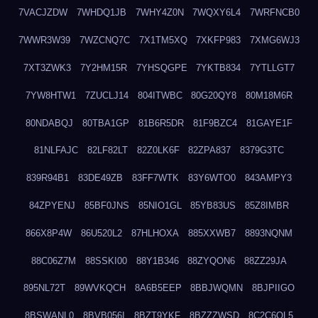
7VACJZDW
7WHDQ1JB
7WHY4Z0N
7WQXY6L4
7WRFNCB0
7WWR3W39
7WZCNQ7C
7X1TM5XQ
7XKFP983
7XMG6WJ3
7XT3ZWK3
7Y2HM15R
7YHSQGPE
7YKTB834
7YTLLGT7
7YW8HTW1
7ZUCLJ14
804ITWBC
80G20QY8
80M18M6R
80NDABQJ
80TBA1GP
81B6R5DR
81F9BZC4
81GAYE1F
81NLFAJC
82LF82LT
82Z0LK6F
82ZPA837
8379G3TC
839R94B1
83DE49ZB
83FF7WTK
83Y6WTO0
843AMPY3
84ZPYENJ
85BF0JNS
85NIO1GL
85YB83US
85Z8IMBR
866X8P4W
86U520L2
87HLHOXA
885XXWB7
8893NQNM
88C06Z7M
88SSKI00
88Y1B346
88ZYQON6
88ZZ29JA
895NL72T
89WVKQCH
8A6B5EEP
8BBJWQMN
8BJPIIGO
8BSWANL0
8BVB056I
8BZT9YKF
8BZZZWSD
8C2C6QL5