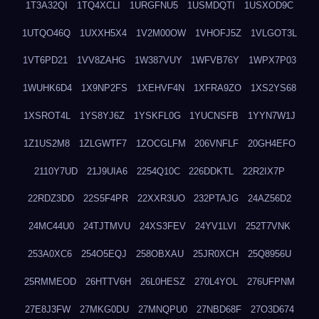
1T3A32QI
1TQ4XCLI
1URGFNU5
1USMDQTI
1USXOD9C
1UTQO46Q
1UXXH5X4
1V2M00OW
1VHOFJ5Z
1VLGOT3L
1VT6PD21
1VV8ZAHG
1W387VUY
1WFVB76Y
1WPX7P03
1WUHK6D4
1X9NP2FS
1XEHVF4N
1XFRA9ZO
1XS2YS68
1XSROT4L
1YS8YJ6Z
1YSKFL0G
1YUCNSFB
1YYN7W1J
1Z1US2M8
1ZLGWTF7
1ZOCGLFM
206VNFLF
20GH4EFO
2110Y7UD
21J9UIA6
2254Q10C
226DDKTL
22R2IX7P
22RDZ3DD
22S5F4PR
22XXR3UO
232PTAJG
24AZ56D2
24MC44U0
24TJTMVU
24XS3FEV
24YV1LVI
252T7VNK
253A0XC6
254O5EQJ
258OBXAU
25JR0XCH
25Q8956U
25RMMEOD
26HTTV6H
26L0HESZ
270L4YOL
276UFPNM
27E8J3FW
27MKG0DU
27MNQPU0
27NBD68F
27O3D674