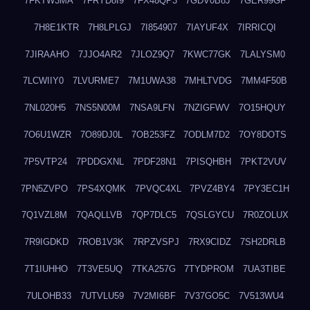
7FKTW3MA
7FRYD8I9
7FX48QP3
7GDV0B8J
7GER99GF
7H8E1KTR
7H8LPLGJ
7I854907
7IAYUF4X
7IRRICQI
7JIRAAHO
7JJO4AR2
7JLOZ9Q7
7KWC77GK
7LALYSM0
7LCWIIY0
7LVURME7
7M1UWA38
7MHLTVDG
7MM4F50B
7NL020H5
7NS5N00M
7NSA9LFN
7NZIGFWV
7O15HQUY
7O6U1WZR
7O89DJ0L
7OB253FZ
7ODLM7D2
7OY8DOTS
7P5VTP24
7PDDGXNL
7PDF28N1
7PISQHBH
7PKT2VUV
7PN5ZVPO
7PS4XQMK
7PVQC4XL
7PVZ4BY4
7PY3EC1H
7Q1VZL8M
7QAQLLVB
7QP7DLC5
7QSLGYCU
7R0ZOLUX
7R9IGDKD
7ROB1V3K
7RPZVSPJ
7RX9CIDZ
7SH2DRLB
7T1IUHHO
7T3VE5UQ
7TKA257G
7TYDPROM
7UA3TIBE
7ULOHB33
7UTVLU59
7V2MI6BF
7V37GO5C
7V513WU4