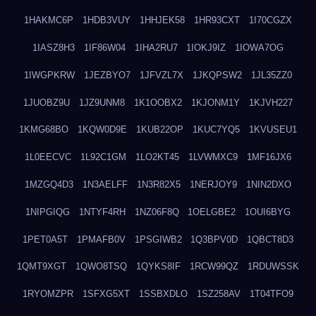
1HAKMC6P
1HDB3VUY
1HHJEK58
1HR93CXT
1I70CGZX
1IASZ8H3
1IF86W04
1IHA2RU7
1IOKJ9IZ
1IOWA7OG
1IWGPKRW
1JEZBYO7
1JFVZL7X
1JKQPSW2
1JL35ZZ0
1JUOBZ9U
1JZ9UNM8
1K1OOBX2
1KJONM1Y
1KJVH227
1KMG68BO
1KQW0D9E
1KUB22OP
1KUC7YQ5
1KVUSEU1
1L0EECVC
1L92C1GM
1LO2KT45
1LVWMXC9
1MF16JX6
1MZGQ4D3
1N3AELFF
1N3R82X5
1NERJOY9
1NIN2DXO
1NIPGIQG
1NTYF4RH
1NZ06F8Q
1OELGBE2
1OUI6BYG
1PET0A5T
1PMAFB0V
1PSGIWB2
1Q3BPV0D
1QBCT8D3
1QMT9XGT
1QWO8TSQ
1QYKS8IF
1RCW99QZ
1RDUWSSK
1RYOMZPR
1SFXG5XT
1SSBXDLO
1SZ258AV
1T04TFO9