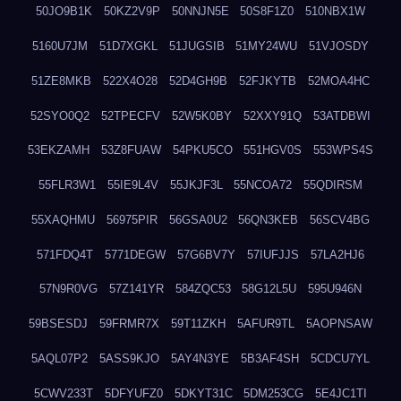
50JO9B1K
50KZ2V9P
50NNJN5E
50S8F1Z0
510NBX1W
5160U7JM
51D7XGKL
51JUGSIB
51MY24WU
51VJOSDY
51ZE8MKB
522X4O28
52D4GH9B
52FJKYTB
52MOA4HC
52SYO0Q2
52TPECFV
52W5K0BY
52XXY91Q
53ATDBWI
53EKZAMH
53Z8FUAW
54PKU5CO
551HGV0S
553WPS4S
55FLR3W1
55IE9L4V
55JKJF3L
55NCOA72
55QDIRSM
55XAQHMU
56975PIR
56GSA0U2
56QN3KEB
56SCV4BG
571FDQ4T
5771DEGW
57G6BV7Y
57IUFJJS
57LA2HJ6
57N9R0VG
57Z141YR
584ZQC53
58G12L5U
595U946N
59BSESDJ
59FRMR7X
59T11ZKH
5AFUR9TL
5AOPNSAW
5AQL07P2
5ASS9KJO
5AY4N3YE
5B3AF4SH
5CDCU7YL
5CWV233T
5DFYUFZ0
5DKYT31C
5DM253CG
5E4JC1TI