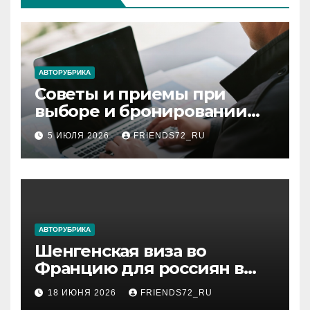
АВТОРУБРИКА
Советы и приемы при
выборе и бронировании
авиабилетов
5 ИЮЛЯ 2026
FRIENDS72_RU
АВТОРУБРИКА
Шенгенская виза во
Францию для россиян в
2026 году: сроки от 3 дней
18 ИЮНЯ 2026
FRIENDS72_RU
и список необходимых