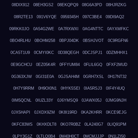
08DIX912
08EH3GS2
08EKQPQ9
08G6A3PD
08HJRZKG
08R2TE13
091V6YQE
0959345H
097C3BE4
09DI9AQ2
09RKK0JO
0A54G2WE
0A7RXWXI
0AG4NTTC
0AYXMFKC
0BO4RLHU
0BOHM258
0BPJ04DK
0BSHJVOT
0C9RGFN6
0CA5T1U9
0CMYI0KC
0D38QEGH
0DCJSPJ1
0DZMHHX1
0E9GCHCU
0EZ05K4R
0FFYUM84
0FLIL6GQ
0FXF2MUD
0G363XJW
0GI31E0A
0GJSAH4M
0GRH7XSL
0H17NT32
0H7Y9RRM
0H9OI0N1
0HYK5SEI
0IA5RSJ3
0IF4Y4UQ
0IM5QCNL
0IUZL33Y
0J6YMSQ9
0JAWX05J
0JMG9NJH
0JX5HAPI
0JXDX9ZM
0K8I19RD
0KA2KHRR
0KCE9EJG
0KFC83WS
0KHXDLT8
0KO7R0BZ
0LA240G7
0LIQ91PM
0LPY3G1Z
0LTLQ0B4
0M40H0CT
0MCMJJJP
0N1LZI50