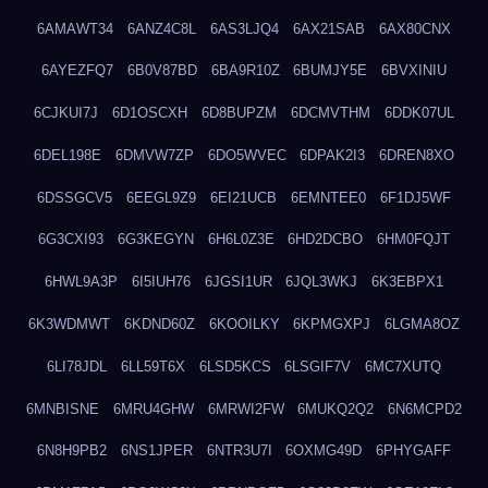
6AMAWT34
6ANZ4C8L
6AS3LJQ4
6AX21SAB
6AX80CNX
6AYEZFQ7
6B0V87BD
6BA9R10Z
6BUMJY5E
6BVXINIU
6CJKUI7J
6D1OSCXH
6D8BUPZM
6DCMVTHM
6DDK07UL
6DEL198E
6DMVW7ZP
6DO5WVEC
6DPAK2I3
6DREN8XO
6DSSGCV5
6EEGL9Z9
6EI21UCB
6EMNTEE0
6F1DJ5WF
6G3CXI93
6G3KEGYN
6H6L0Z3E
6HD2DCBO
6HM0FQJT
6HWL9A3P
6I5IUH76
6JGSI1UR
6JQL3WKJ
6K3EBPX1
6K3WDMWT
6KDND60Z
6KOOILKY
6KPMGXPJ
6LGMA8OZ
6LI78JDL
6LL59T6X
6LSD5KCS
6LSGIF7V
6MC7XUTQ
6MNBISNE
6MRU4GHW
6MRWI2FW
6MUKQ2Q2
6N6MCPD2
6N8H9PB2
6NS1JPER
6NTR3U7I
6OXMG49D
6PHYGAFF