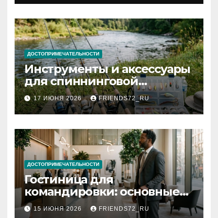
документов
ДОСТОПРИМЕЧАТЕЛЬНОСТИ
Инструменты и аксессуары
для спиннинговой
рыбалки: назначение и
17 ИЮНЯ 2026
FRIENDS72_RU
типы
ДОСТОПРИМЕЧАТЕЛЬНОСТИ
Гостиница для
командировки: основные
критерии выбора
15 ИЮНЯ 2026
FRIENDS72_RU