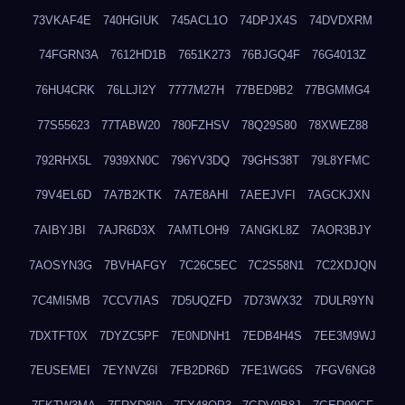
73VKAF4E
740HGIUK
745ACL1O
74DPJX4S
74DVDXRM
74FGRN3A
7612HD1B
7651K273
76BJGQ4F
76G4013Z
76HU4CRK
76LLJI2Y
7777M27H
77BED9B2
77BGMMG4
77S55623
77TABW20
780FZHSV
78Q29S80
78XWEZ88
792RHX5L
7939XN0C
796YV3DQ
79GHS38T
79L8YFMC
79V4EL6D
7A7B2KTK
7A7E8AHI
7AEEJVFI
7AGCKJXN
7AIBYJBI
7AJR6D3X
7AMTLOH9
7ANGKL8Z
7AOR3BJY
7AOSYN3G
7BVHAFGY
7C26C5EC
7C2S58N1
7C2XDJQN
7C4MI5MB
7CCV7IAS
7D5UQZFD
7D73WX32
7DULR9YN
7DXTFT0X
7DYZC5PF
7E0NDNH1
7EDB4H4S
7EE3M9WJ
7EUSEMEI
7EYNVZ6I
7FB2DR6D
7FE1WG6S
7FGV6NG8