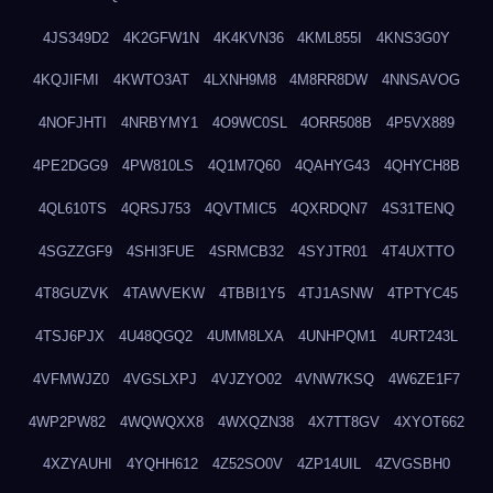
4JS349D2
4K2GFW1N
4K4KVN36
4KML855I
4KNS3G0Y
4KQJIFMI
4KWTO3AT
4LXNH9M8
4M8RR8DW
4NNSAVOG
4NOFJHTI
4NRBYMY1
4O9WC0SL
4ORR508B
4P5VX889
4PE2DGG9
4PW810LS
4Q1M7Q60
4QAHYG43
4QHYCH8B
4QL610TS
4QRSJ753
4QVTMIC5
4QXRDQN7
4S31TENQ
4SGZZGF9
4SHI3FUE
4SRMCB32
4SYJTR01
4T4UXTTO
4T8GUZVK
4TAWVEKW
4TBBI1Y5
4TJ1ASNW
4TPTYC45
4TSJ6PJX
4U48QGQ2
4UMM8LXA
4UNHPQM1
4URT243L
4VFMWJZ0
4VGSLXPJ
4VJZYO02
4VNW7KSQ
4W6ZE1F7
4WP2PW82
4WQWQXX8
4WXQZN38
4X7TT8GV
4XYOT662
4XZYAUHI
4YQHH612
4Z52SO0V
4ZP14UIL
4ZVGSBH0