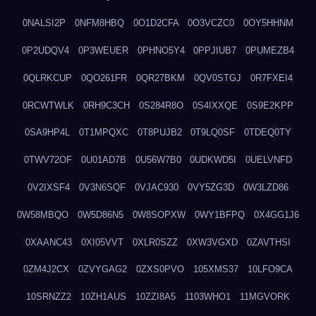
0NALSI2P
0NFM8HBQ
0O1D2CFA
0O3VCZC0
0OY5HHNM
0P2UDQV4
0P3WEUER
0PHNO5Y4
0PPJIUB7
0PUMEZB4
0QLRKCUP
0QO261FR
0QR27BKM
0QV0STGJ
0R7FXEI4
0RCWTWLK
0RH9C3CH
0S284R8O
0S4IXXQE
0S9E2KPP
0SA9HP4L
0T1MPQXC
0T8PUJB2
0T9LQ0SF
0TDEQ0TY
0TWV72OF
0U01AD7B
0U56W7B0
0UDKWD5I
0UELVNFD
0V2IXSF4
0V3N6SQF
0VJAC930
0VY5ZG3D
0W3LZD86
0W58MBQO
0W5D86N5
0W8SOPXW
0WY1BFPQ
0X4GG1J6
0XAANC43
0XI05VVT
0XLR0SZZ
0XW3VGXD
0ZAVTHSI
0ZM4J2CX
0ZVYGAG2
0ZXS0PVO
105XMS37
10LFO9CA
10SRNZZ2
10ZH1AUS
10ZZI8A5
1103WHO1
11MGVORK