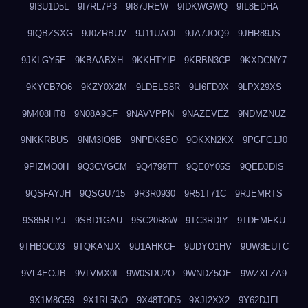
9I3U1D5L
9I7RL7P3
9I87JREW
9IDKWGWQ
9IL8EDHA
9IQBZSXG
9J0ZRBUV
9J11UAOI
9JA7JOQ9
9JHR89JS
9JKLGY5E
9KBAABXH
9KKHTYIP
9KRBN3CP
9KXDCNY7
9KYCB7O6
9KZY0X2M
9LDELS8R
9LI6FD0X
9LPX29XS
9M408HT8
9N08A9CF
9NAVVPPN
9NAZEVEZ
9NDMZNUZ
9NKKRBUS
9NM3IO8B
9NPDK8EO
9OKXN2KX
9PGFG1J0
9PIZMO0H
9Q3CVGCM
9Q4799TT
9QE0Y05S
9QEDJDIS
9QSFAYJH
9QSGU715
9R3R0930
9R51T71C
9RJEMRTS
9S85RTYJ
9SBD1GAU
9SC20R8W
9TC3RDIY
9TDEMFKU
9THBOC03
9TQKANJX
9U1AHKCF
9UDYO1HV
9UW8EUTC
9VL4EOJB
9VLVMX0I
9W0SDU2O
9WNDZ5OE
9WZXLZA9
9X1M8G59
9X1RL5NO
9X48TOD5
9XJI2XX2
9Y62DJFI