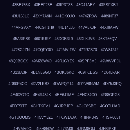
43BE766X
43EEF23E
43IP3TZ3
43OJ1AEY
43SSFXBJ
43U16JLC
43XY7A9N
441OKOJO
4474ZR0W
4489NF37
44AFGVXY
44CGH1H9
44E14L85
44VA5KJF
44XI8AFW
45A3IPS9
4601IURZ
46DGB3L9
46DLKJV6
46KT56QV
4728GJZN
47CQFY0O
47JMVITW
47TRZS70
47W8J2J2
48QJBQ0X
49MZ8W4O
49R1GYE9
49SPF3MJ
49WWVPJU
4B13IA3F
4B1N5SGO
4BOKJ6KQ
4C9HCESS
4D64LFAR
4D90P4CC
4DV2LKB3
4DWPQY14
4DYW6NWM
4DZ5J3RQ
4E402GTO
4E4R43JK
4EE6J1ME
4ENC34CO
4F88GRG8
4FDT5ITF
4GHTKFV1
4GJRPJFP
4GLC8SBG
4GOTUJAD
4GTUQOMS
4H5VY3Z1
4HCW1AJA
4HINPU4S
4HSR603T
4HVMV9QI
4I5H850W
4IL73M3I
4JGM8GIJ
4JH8IPKK