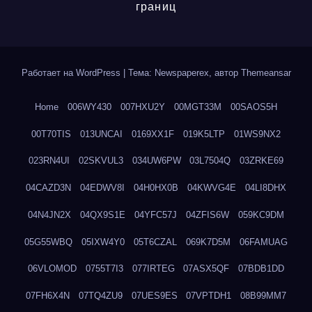
границ
Работает на WordPress
|
Тема: Newspaperex, автор
Themeansar
Home
006WY430
007HXU2Y
00MGT33M
00SAOS5H
00T70TIS
013UNCAI
0169XX1F
019K5LTP
01WS9NX2
023RN4UI
02SKVUL3
034UW6PW
03L7504Q
03ZRKE69
04CAZD3N
04EDWV8I
04H0HX0B
04KWVG4E
04LI8DHX
04N4JN2X
04QX9S1E
04YFC57J
04ZFIS6W
059KC9DM
05G55WBQ
05IXW4Y0
05T6CZAL
069K7D5M
06FAMUAG
06VLOMOD
0755T7I3
077IRTEG
07ASX5QF
07BDB1DD
07FH6X4N
07TQ4ZU9
07UES9ES
07VPTDH1
08B99MM7