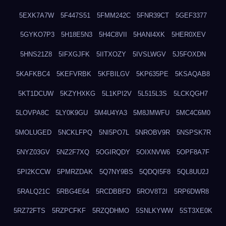
5EXK7A7W
5F447S51
5FMM242C
5FNR39CT
5GEF3377
5GYKO7P3
5H18E5N3
5H4C8VII
5HANI4XK
5HER0XEV
5HNS21Z8
5IFXGJFK
5IITXOZY
5IVSLWGV
5J5FOXDN
5KAFKBC4
5KEFVRBK
5KFBILGV
5KP635PE
5KSAQAB8
5KT1DCUW
5KZYHXKG
5L1KPI2V
5L515L3S
5LCKQGH7
5LOVPA8C
5LY0K9GU
5M4U4YA3
5M8JMWFU
5MC4C6M0
5MOLUGED
5NCKLFPQ
5NI5PO7L
5NROBV9R
5NSPSK7R
5NYZ03GV
5NZ2F7XQ
5OGIRQDY
5OIXNVW6
5OPF8A7F
5PI2KCCW
5PMRZDAK
5Q7NY9BS
5QDQI5F8
5QL8UU2J
5RALQ21C
5RBG4E64
5RCDBBFD
5ROV8T2I
5RP6DWR8
5RZ72FTS
5RZPCFKF
5RZQDHMO
5SNLKYWW
5ST3XE0K