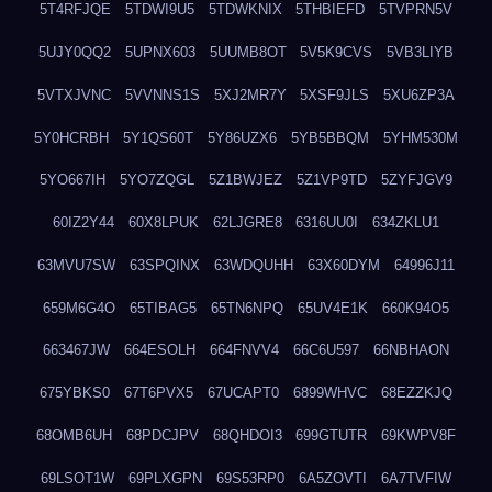
5T4RFJQE
5TDWI9U5
5TDWKNIX
5THBIEFD
5TVPRN5V
5UJY0QQ2
5UPNX603
5UUMB8OT
5V5K9CVS
5VB3LIYB
5VTXJVNC
5VVNNS1S
5XJ2MR7Y
5XSF9JLS
5XU6ZP3A
5Y0HCRBH
5Y1QS60T
5Y86UZX6
5YB5BBQM
5YHM530M
5YO667IH
5YO7ZQGL
5Z1BWJEZ
5Z1VP9TD
5ZYFJGV9
60IZ2Y44
60X8LPUK
62LJGRE8
6316UU0I
634ZKLU1
63MVU7SW
63SPQINX
63WDQUHH
63X60DYM
64996J11
659M6G4O
65TIBAG5
65TN6NPQ
65UV4E1K
660K94O5
663467JW
664ESOLH
664FNVV4
66C6U597
66NBHAON
675YBKS0
67T6PVX5
67UCAPT0
6899WHVC
68EZZKJQ
68OMB6UH
68PDCJPV
68QHDOI3
699GTUTR
69KWPV8F
69LSOT1W
69PLXGPN
69S53RP0
6A5ZOVTI
6A7TVFIW