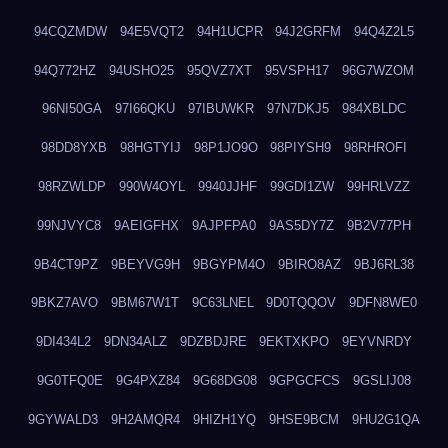
94CQZMDW
94E5VQT2
94H1UCPR
94J2GRFM
94Q4Z2L5
94Q772HZ
94USHO25
95QVZ7XT
95VSPH17
96G7WZOM
96NI50GA
97I66QKU
97IBUWKR
97N7DKJ5
984XBLDC
98DD8YXB
98HGTYIJ
98P1JO9O
98PIYSH9
98RHROFI
98RZWLDP
990W4OYL
9940JJHF
99GDI1ZW
99HRLVZZ
99NJVYC8
9AEIGFHX
9AJPFPA0
9AS5DY7Z
9B2V77PH
9B4CT9PZ
9BEYVG9H
9BGYPM4O
9BIRO8AZ
9BJ6RL38
9BKZ7AVO
9BM67W1T
9C63LNEL
9D0TQQOV
9DFN8WE0
9DI434L2
9DN34ALZ
9DZBDJRE
9EKTXKPO
9EYVNRDY
9G0TFQ0E
9G4PXZ84
9G68DG08
9GPGCFCS
9GSLIJ08
9GYWALD3
9H2AMQR4
9HIZH1YQ
9HSE9BCM
9HU2G1QA