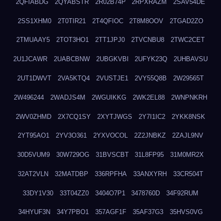
2QFIABDG
2QYABSTR
2R02B74P
2RPXRAZM
2SAV54DE
2SS1XHM0
2T0TIR21
2T4QFIOC
2T8M8OOV
2TGAD2ZO
2TMUAAY5
2TOT3HO1
2TT1JPJ0
2TVCNBU8
2TWC2CET
2U1JCAWR
2UABCBNW
2UBGKVBI
2UFYK23Q
2UHBAVSU
2UT1DWVT
2VA5KTQ4
2VUSTJE1
2VY55Q8B
2W29565T
2W496244
2WADJS4M
2WGUIKKG
2WK2EL88
2WNPNKRH
2WV0ZHMD
2X7CQ1SY
2XYTJWGS
2Y7I1IC2
2YKK8NSK
2YT95AO1
2YV3O361
2YXVOCOL
2Z2JNBKZ
2ZAJL9NV
30D5VUM9
30W729OG
31BVSCBT
31L8FP95
31M0MR2X
32AT2VLN
32MATDBP
336RPFHA
33ANXYRH
33CR504T
33DY1V30
33T04ZZ0
3404O7P1
3478760D
34F92RUM
34HYUF3N
34Y7PBO1
357AGF1F
35AF37G3
35HVS0VG