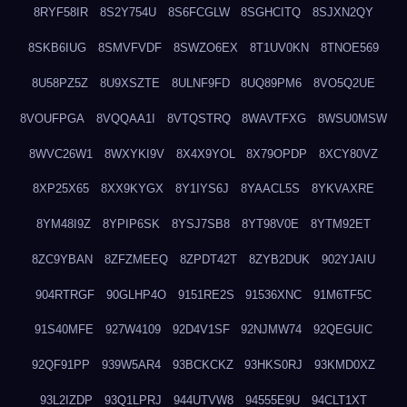
8RYF58IR
8S2Y754U
8S6FCGLW
8SGHCITQ
8SJXN2QY
8SKB6IUG
8SMVFVDF
8SWZO6EX
8T1UV0KN
8TNOE569
8U58PZ5Z
8U9XSZTE
8ULNF9FD
8UQ89PM6
8VO5Q2UE
8VOUFPGA
8VQQAA1I
8VTQSTRQ
8WAVTFXG
8WSU0MSW
8WVC26W1
8WXYKI9V
8X4X9YOL
8X79OPDP
8XCY80VZ
8XP25X65
8XX9KYGX
8Y1IYS6J
8YAACL5S
8YKVAXRE
8YM48I9Z
8YPIP6SK
8YSJ7SB8
8YT98V0E
8YTM92ET
8ZC9YBAN
8ZFZMEEQ
8ZPDT42T
8ZYB2DUK
902YJAIU
904RTRGF
90GLHP4O
9151RE2S
91536XNC
91M6TF5C
91S40MFE
927W4109
92D4V1SF
92NJMW74
92QEGUIC
92QF91PP
939W5AR4
93BCKCKZ
93HKS0RJ
93KMD0XZ
93L2IZDP
93Q1LPRJ
944UTVW8
94555E9U
94CLT1XT