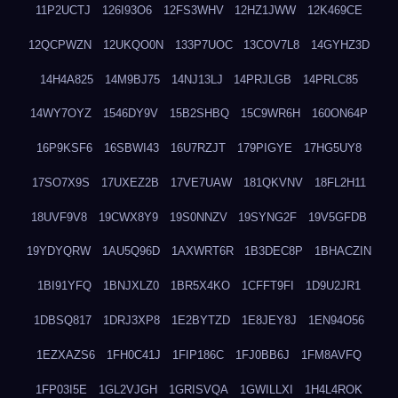
11P2UCTJ
126I93O6
12FS3WHV
12HZ1JWW
12K469CE
12QCPWZN
12UKQO0N
133P7UOC
13COV7L8
14GYHZ3D
14H4A825
14M9BJ75
14NJ13LJ
14PRJLGB
14PRLC85
14WY7OYZ
1546DY9V
15B2SHBQ
15C9WR6H
160ON64P
16P9KSF6
16SBWI43
16U7RZJT
179PIGYE
17HG5UY8
17SO7X9S
17UXEZ2B
17VE7UAW
181QKVNV
18FL2H11
18UVF9V8
19CWX8Y9
19S0NNZV
19SYNG2F
19V5GFDB
19YDYQRW
1AU5Q96D
1AXWRT6R
1B3DEC8P
1BHACZIN
1BI91YFQ
1BNJXLZ0
1BR5X4KO
1CFFT9FI
1D9U2JR1
1DBSQ817
1DRJ3XP8
1E2BYTZD
1E8JEY8J
1EN94O56
1EZXAZS6
1FH0C41J
1FIP186C
1FJ0BB6J
1FM8AVFQ
1FP03I5E
1GL2VJGH
1GRISVQA
1GWILLXI
1H4L4ROK