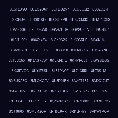
8C6H1X9Q
8CEG9O6P
8CFDQ2M4
8CUCG2I2
8D8ZOZI4
8E09QNUV
8E4S01KD
8ECXEKP8
8EK7CM3O
8EMTYC6G
8EPAS0G6
8FLU9KW0
8GN4ZHDF
8GP2U7BA
8HSUN8J4
8HV1LF0X
8I0XX43W
8IGK9S2K
8IKCGRHJ
8IN6KUU1
8IWWBYPE
8J75FPFS
8JJDB3C0
8JKNTZGY
8JO7GZIF
8JT3UC50
8K1AGK5W
8KEKFDIE
8KNPFC99
8KPYSBQS
8KXIFVGC
8KYIF5SK
8L34DAQF
8L74O55L
8LZ3S1IS
8M8UKA3C
8MLQKCFV
8N8F04EH
8NA0T4E7
8NDCJ7UZ
8NGGUDVA
8NPYUIWI
8O0YLDLN
8OASJ3P6
8OL9RU5T
8OUD8RGF
8PQTS65Y
8Q4WAGXO
8Q67LX0P
8Q89HRM2
8QJ48I60
8QM6M2QF
8RH6U9AR
8RKLFN77
8RKWTPQR