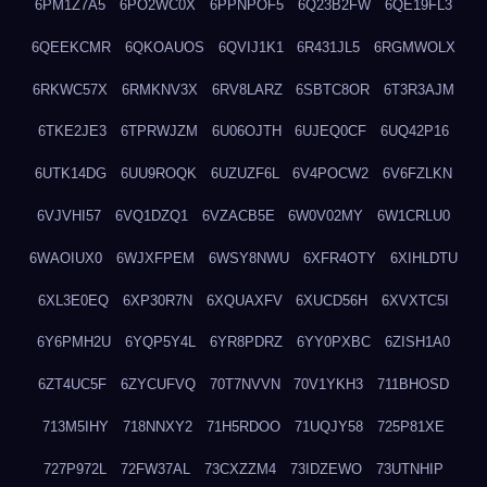
6PM1Z7A5
6PO2WC0X
6PPNPOF5
6Q23B2FW
6QE19FL3
6QEEKCMR
6QKOAUOS
6QVIJ1K1
6R431JL5
6RGMWOLX
6RKWC57X
6RMKNV3X
6RV8LARZ
6SBTC8OR
6T3R3AJM
6TKE2JE3
6TPRWJZM
6U06OJTH
6UJEQ0CF
6UQ42P16
6UTK14DG
6UU9ROQK
6UZUZF6L
6V4POCW2
6V6FZLKN
6VJVHI57
6VQ1DZQ1
6VZACB5E
6W0V02MY
6W1CRLU0
6WAOIUX0
6WJXFPEM
6WSY8NWU
6XFR4OTY
6XIHLDTU
6XL3E0EQ
6XP30R7N
6XQUAXFV
6XUCD56H
6XVXTC5I
6Y6PMH2U
6YQP5Y4L
6YR8PDRZ
6YY0PXBC
6ZISH1A0
6ZT4UC5F
6ZYCUFVQ
70T7NVVN
70V1YKH3
711BHOSD
713M5IHY
718NNXY2
71H5RDOO
71UQJY58
725P81XE
727P972L
72FW37AL
73CXZZM4
73IDZEWO
73UTNHIP