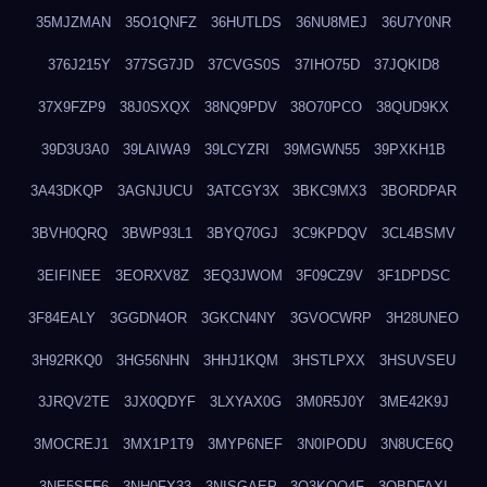
35MJZMAN
35O1QNFZ
36HUTLDS
36NU8MEJ
36U7Y0NR
376J215Y
377SG7JD
37CVGS0S
37IHO75D
37JQKID8
37X9FZP9
38J0SXQX
38NQ9PDV
38O70PCO
38QUD9KX
39D3U3A0
39LAIWA9
39LCYZRI
39MGWN55
39PXKH1B
3A43DKQP
3AGNJUCU
3ATCGY3X
3BKC9MX3
3BORDPAR
3BVH0QRQ
3BWP93L1
3BYQ70GJ
3C9KPDQV
3CL4BSMV
3EIFINEE
3EORXV8Z
3EQ3JWOM
3F09CZ9V
3F1DPDSC
3F84EALY
3GGDN4OR
3GKCN4NY
3GVOCWRP
3H28UNEO
3H92RKQ0
3HG56NHN
3HHJ1KQM
3HSTLPXX
3HSUVSEU
3JRQV2TE
3JX0QDYF
3LXYAX0G
3M0R5J0Y
3ME42K9J
3MOCREJ1
3MX1P1T9
3MYP6NEF
3N0IPODU
3N8UCE6Q
3NE5SFF6
3NH0FX33
3NISGAEP
3O3KQQ4F
3OBDFAXI