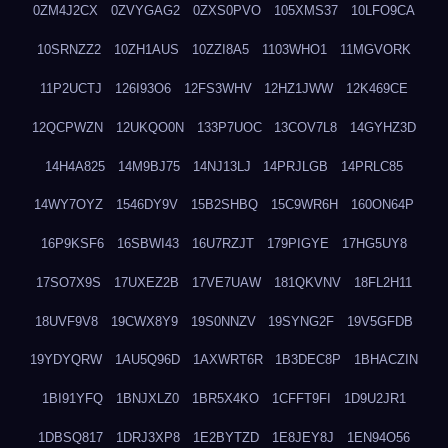
0ZM4J2CX
0ZVYGAG2
0ZXS0PVO
105XMS37
10LFO9CA
10SRNZZ2
10ZH1AUS
10ZZI8A5
1103WHO1
11MGVORK
11P2UCTJ
126I93O6
12FS3WHV
12HZ1JWW
12K469CE
12QCPWZN
12UKQO0N
133P7UOC
13COV7L8
14GYHZ3D
14H4A825
14M9BJ75
14NJ13LJ
14PRJLGB
14PRLC85
14WY7OYZ
1546DY9V
15B2SHBQ
15C9WR6H
160ON64P
16P9KSF6
16SBWI43
16U7RZJT
179PIGYE
17HG5UY8
17SO7X9S
17UXEZ2B
17VE7UAW
181QKVNV
18FL2H11
18UVF9V8
19CWX8Y9
19S0NNZV
19SYNG2F
19V5GFDB
19YDYQRW
1AU5Q96D
1AXWRT6R
1B3DEC8P
1BHACZIN
1BI91YFQ
1BNJXLZ0
1BR5X4KO
1CFFT9FI
1D9U2JR1
1DBSQ817
1DRJ3XP8
1E2BYTZD
1E8JEY8J
1EN94O56