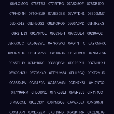
06VLOMOD
0755T7I3
077IRTEG
07ASX5QF
07BDB1DD
07FH6X4N
07TQ4ZU9
07UES9ES
07VPTDH1
08B99MM7
08DIX912
08EH3GS2
08EKQPQ9
08G6A3PD
08HJRZKG
08R2TE13
091V6YQE
0959345H
097C3BE4
09DI9AQ2
09RKK0JO
0A54G2WE
0A7RXWXI
0AG4NTTC
0AYXMFKC
0BO4RLHU
0BOHM258
0BPJ04DK
0BSHJVOT
0C9RGFN6
0CA5T1U9
0CMYI0KC
0D38QEGH
0DCJSPJ1
0DZMHHX1
0E9GCHCU
0EZ05K4R
0FFYUM84
0FLIL6GQ
0FXF2MUD
0G363XJW
0GI31E0A
0GJSAH4M
0GRH7XSL
0H17NT32
0H7Y9RRM
0H9OI0N1
0HYK5SEI
0IA5RSJ3
0IF4Y4UQ
0IM5QCNL
0IUZL33Y
0J6YMSQ9
0JAWX05J
0JMG9NJH
0JX5HAPI
0JXDX9ZM
0K8I19RD
0KA2KHRR
0KCE9EJG