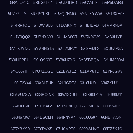
5RALQ21C
5RBG4E64
5RCDBBFD
5ROV8T2I
5RP6DWR8
5RZ72FTS
5RZPCFKF
5RZQDHMO
5SNLKYWW
5ST3XE0K
5T4RFJQE
5TDWI9U5
5TDWKNIX
5THBIEFD
5TVPRN5V
5UJY0QQ2
5UPNX603
5UUMB8OT
5V5K9CVS
5VB3LIYB
5VTXJVNC
5VVNNS1S
5XJ2MR7Y
5XSF9JLS
5XU6ZP3A
5Y0HCRBH
5Y1QS60T
5Y86UZX6
5YB5BBQM
5YHM530M
5YO667IH
5YO7ZQGL
5Z1BWJEZ
5Z1VP9TD
5ZYFJGV9
60IZ2Y44
60X8LPUK
62LJGRE8
6316UU0I
634ZKLU1
63MVU7SW
63SPQINX
63WDQUHH
63X60DYM
64996J11
659M6G4O
65TIBAG5
65TN6NPQ
65UV4E1K
660K94O5
663467JW
664ESOLH
664FNVV4
66C6U597
66NBHAON
675YBKS0
67T6PVX5
67UCAPT0
6899WHVC
68EZZKJQ