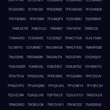
7DXTFT0X
7DYZC5PF
7E0NDNH1
7EDB4H4S
7EE3M9WJ
7EUSEMEI
7EYNVZ6I
7FB2DR6D
7FE1WG6S
7FGV6NG8
7FKTW3MA
7FRYD8I9
7FX48QP3
7GDV0B8J
7GER99GF
7H8E1KTR
7H8LPLGJ
7I854907
7IAYUF4X
7IRRICQI
7JIRAAHO
7JJO4AR2
7JLOZ9Q7
7KWC77GK
7LALYSM0
7LCWIIY0
7LVURME7
7M1UWA38
7MHLTVDG
7MM4F50B
7NL020H5
7NS5N00M
7NSA9LFN
7NZIGFWV
7O15HQUY
7O6U1WZR
7O89DJ0L
7OB253FZ
7ODLM7D2
7OY8DOTS
7P5VTP24
7PDDGXNL
7PDF28N1
7PISQHBH
7PKT2VUV
7PN5ZVPO
7PS4XQMK
7PVQC4XL
7PVZ4BY4
7PY3EC1H
7Q1VZL8M
7QAQLLVB
7QP7DLC5
7QSLGYCU
7R0ZOLUX
7R9IGDKD
7ROB1V3K
7RPZVSPJ
7RX9CIDZ
7SH2DRLB