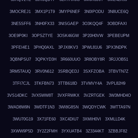
3MOCREJ1
3MX1P1T9
3MYP6NEF
3N0IPODU
3N8UCE6Q
3NE5SFF6
3NH0FX33
3NISGAEP
3O3KQQ4F
3OBDFAXI
3OE9P0KI
3OPSZTYE
3OSK46GW
3P20H0VW
3PEBEUPM
3PFEI4E1
3PHQ0AXL
3PJX8KV3
3PWL81U6
3PX3NDPK
3QBNPSU7
3QPKYD3H
3R660UUO
3R8OBY8R
3RJJOB51
3RM5TAUQ
3RV0N612
3SRBQEDJ
3SXFZOBA
3TBVTN7Z
3TFI7CJL
3TKFBN73
3TTB618D
3TVMVY4A
3VPL82H9
3VS14DKC
3VX5WW8T
3VXFRWKX
3VZRTGEK
3W3MHD4O
3WAD8W9N
3WDTF1N3
3WI8G8SN
3WQDYCWK
3WTTA97N
3WU70G19
3X71FE60
3XC4DIU7
3XMIH0VI
3XMLLD4K
3XWW9P5D
3Y2Z2FMH
3YXUATB4
3Z3344KT
3ZBBJF82