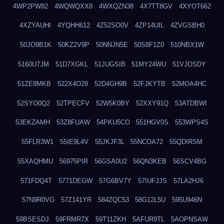
4WP2PW82
4WQWQXX8
4WXQZN38
4X7TT8GV
4XYOT662
4XZYAUHI
4YQHH612
4Z52SO0V
4ZP14UIL
4ZVGSBH0
50JO9B1K
50KZ2V9P
50NNJN5E
50S8F1Z0
510NBX1W
5160U7JM
51D7XGKL
51JUGSIB
51MY24WU
51VJOSDY
51ZE8MKB
522X4O28
52D4GH9B
52FJKYTB
52MOA4HC
52SYO0Q2
52TPECFV
52W5K0BY
52XXY91Q
53ATDBWI
53EKZAMH
53Z8FUAW
54PKU5CO
551HGV0S
553WPS4S
55FLR3W1
55IE9L4V
55JKJF3L
55NCOA72
55QDIRSM
55XAQHMU
56975PIR
56GSA0U2
56QN3KEB
56SCV4BG
571FDQ4T
5771DEGW
57G6BV7Y
57IUFJJS
57LA2HJ6
57N9R0VG
57Z141YR
584ZQC53
58G12L5U
595U946N
59BSESDJ
59FRMR7X
59T11ZKH
5AFUR9TL
5AOPNSAW