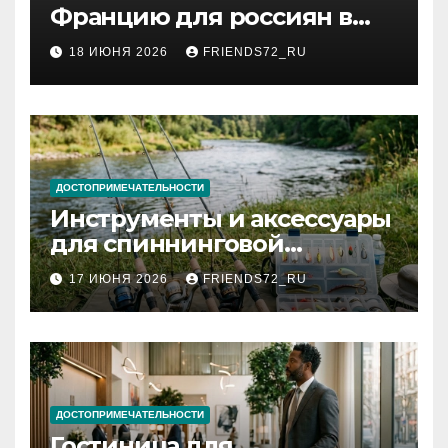
Францию для россиян в
2026 году: сроки от 3 дней
18 ИЮНЯ 2026
FRIENDS72_RU
и список необходимых
документов
ДОСТОПРИМЕЧАТЕЛЬНОСТИ
Инструменты и аксессуары
для спиннинговой
рыбалки: назначение и
17 ИЮНЯ 2026
FRIENDS72_RU
типы
ДОСТОПРИМЕЧАТЕЛЬНОСТИ
Гостиница для