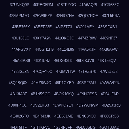
3ZUNKQ9P
40PEO5RM
418TPYOG
41A6AQPI
41CR68ZC
428MPM7O
42EW9PZP
42HIOZNV
42QOZROE
437L5RRA
43BE766X
43EEF23E
43IP3TZ3
43OJ1AEY
43SSFXBJ
43U16JLC
43XY7A9N
441OKOJO
4474ZR0W
4489NF37
44AFGVXY
44CGH1H9
44E14L85
44VA5KJF
44XI8AFW
45A3IPS9
4601IURZ
46DGB3L9
46DLKJV6
46KT56QV
4728GJZN
47CQFY0O
47JMVITW
47TRZS70
47W8J2J2
48QJBQ0X
49MZ8W4O
49R1GYE9
49SPF3MJ
49WWVPJU
4B13IA3F
4B1N5SGO
4BOKJ6KQ
4C9HCESS
4D64LFAR
4D90P4CC
4DV2LKB3
4DWPQY14
4DYW6NWM
4DZ5J3RQ
4E402GTO
4E4R43JK
4EE6J1ME
4ENC34CO
4F88GRG8
4FDT5ITF
4GHTKFV1
4GJRPJFP
4GLC8SBG
4GOTUJAD