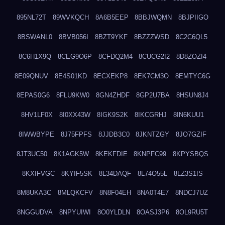
895NL72T
89WVKQCH
8A6B5EEP
8BBJWQMN
8BJPIIGO
8BSWANL0
8BVB056I
8BZT9YKF
8BZZZWSD
8C2C6QL5
8C6H1X9Q
8CEG9O6P
8CFDQ2M4
8CUCG2I2
8D8ZOZI4
8E09QNUV
8E4S01KD
8ECXEKP8
8EK7CM3O
8EMTYC6G
8EPAS0G6
8FLU9KW0
8GN4ZHDF
8GP2U7BA
8HSUN8J4
8HV1LF0X
8I0XX43W
8IGK9S2K
8IKCGRHJ
8IN6KUU1
8IWWBYPE
8J75FPFS
8JJDB3C0
8JKNTZGY
8JO7GZIF
8JT3UC50
8K1AGK5W
8KEKFDIE
8KNPFC99
8KPYSBQS
8KXIFVGC
8KYIF5SK
8L34DAQF
8L74O55L
8LZ3S1IS
8M8UKA3C
8MLQKCFV
8N8F04EH
8NA0T4E7
8NDCJ7UZ
8NGGUDVA
8NPYUIWI
8O0YLDLN
8OASJ3P6
8OL9RU5T