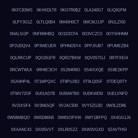
0KFC83WS
0KHXDLT8
0KO7R0BZ
0LA240G7
0LIQ91PM
0LPY3G1Z
0LTLQ0B4
0M40H0CT
0MCMJJJP
0N1LZI50
0NALSI2P
0NFM8HBQ
0O1D2CFA
0O3VCZC0
0OY5HHNM
0P2UDQV4
0P3WEUER
0PHNO5Y4
0PPJIUB7
0PUMEZB4
0QLRKCUP
0QO261FR
0QR27BKM
0QV0STGJ
0R7FXEI4
0RCWTWLK
0RH9C3CH
0S284R8O
0S4IXXQE
0S9E2KPP
0SA9HP4L
0T1MPQXC
0T8PUJB2
0T9LQ0SF
0TDEQ0TY
0TWV72OF
0U01AD7B
0U56W7B0
0UDKWD5I
0UELVNFD
0V2IXSF4
0V3N6SQF
0VJAC930
0VY5ZG3D
0W3LZD86
0W58MBQO
0W5D86N5
0W8SOPXW
0WY1BFPQ
0X4GG1J6
0XAANC43
0XI05VVT
0XLR0SZZ
0XW3VGXD
0ZAVTHSI