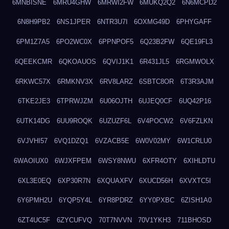
6MNBISNE
6MRU4GHW
6MRWI2FW
6MUKQ2Q2
6N6MCPD2
6N8H9PB2
6NS1JPER
6NTR3U7I
6OXMG49D
6PHYGAFF
6PM1Z7A5
6PO2WC0X
6PPNPOF5
6Q23B2FW
6QE19FL3
6QEEKCMR
6QKOAUOS
6QVIJ1K1
6R431JL5
6RGMWOLX
6RKWC57X
6RMKNV3X
6RV8LARZ
6SBTC8OR
6T3R3AJM
6TKE2JE3
6TPRWJZM
6U06OJTH
6UJEQ0CF
6UQ42P16
6UTK14DG
6UU9ROQK
6UZUZF6L
6V4POCW2
6V6FZLKN
6VJVHI57
6VQ1DZQ1
6VZACB5E
6W0V02MY
6W1CRLU0
6WAOIUX0
6WJXFPEM
6WSY8NWU
6XFR4OTY
6XIHLDTU
6XL3E0EQ
6XP30R7N
6XQUAXFV
6XUCD56H
6XVXTC5I
6Y6PMH2U
6YQP5Y4L
6YR8PDRZ
6YY0PXBC
6ZISH1A0
6ZT4UC5F
6ZYCUFVQ
70T7NVVN
70V1YKH3
711BHOSD