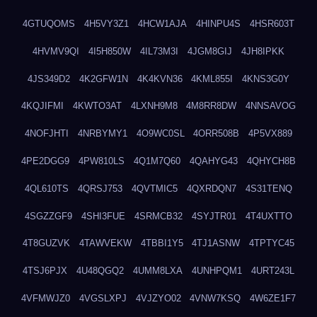
4GTUQOMS
4H5VY3Z1
4HCW1AJA
4HINPU4S
4HSR603T
4HVMV9QI
4I5H850W
4IL73M3I
4JGM8GIJ
4JH8IPKK
4JS349D2
4K2GFW1N
4K4KVN36
4KML855I
4KNS3G0Y
4KQJIFMI
4KWTO3AT
4LXNH9M8
4M8RR8DW
4NNSAVOG
4NOFJHTI
4NRBYMY1
4O9WC0SL
4ORR508B
4P5VX889
4PE2DGG9
4PW810LS
4Q1M7Q60
4QAHYG43
4QHYCH8B
4QL610TS
4QRSJ753
4QVTMIC5
4QXRDQN7
4S31TENQ
4SGZZGF9
4SHI3FUE
4SRMCB32
4SYJTR01
4T4UXTTO
4T8GUZVK
4TAWVEKW
4TBBI1Y5
4TJ1ASNW
4TPTYC45
4TSJ6PJX
4U48QGQ2
4UMM8LXA
4UNHPQM1
4URT243L
4VFMWJZ0
4VGSLXPJ
4VJZYO02
4VNW7KSQ
4W6ZE1F7