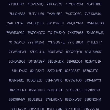
7T1IUHHO
7T3VE5UQ
7TKA257G
7TYDPROM
7UA3TIBE
7ULOHB33
7UTVLU59
7V2MI6BF
7V37GO5C
7V513WU4
7VACJZDW
7WHDQ1JB
7WHY4Z0N
7WQXY6L4
7WRFNCB0
7WWR3W39
7WZCNQ7C
7X1TM5XQ
7XKFP983
7XMG6WJ3
7XT3ZWK3
7Y2HM15R
7YHSQGPE
7YKTB834
7YTLLGT7
7YW8HTW1
7ZUCLJ14
804ITWBC
80G20QY8
80M18M6R
80NDABQJ
80TBA1GP
81B6R5DR
81F9BZC4
81GAYE1F
81NLFAJC
82LF82LT
82Z0LK6F
82ZPA837
8379G3TC
839R94B1
83DE49ZB
83FF7WTK
83Y6WTO0
843AMPY3
84ZPYENJ
85BF0JNS
85NIO1GL
85YB83US
85Z8IMBR
866X8P4W
86U520L2
87HLHOXA
885XXWB7
8893NQNM
88C06Z7M
88SSKI00
88Y1B346
88ZYQON6
88ZZ29JA