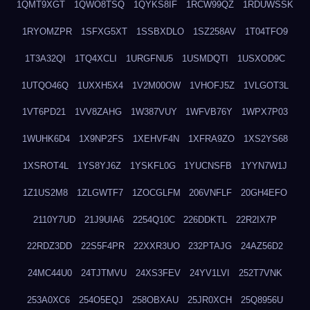
1QMT9XGT
1QWO8TSQ
1QYKS8IF
1RCW99QZ
1RDUWSSK
1RYOMZPR
1SFXG5XT
1SSBXDLO
1SZ258AV
1T04TFO9
1T3A32QI
1TQ4XCLI
1URGFNU5
1USMDQTI
1USXOD9C
1UTQO46Q
1UXXH5X4
1V2M00OW
1VHOFJ5Z
1VLGOT3L
1VT6PD21
1VV8ZAHG
1W387VUY
1WFVB76Y
1WPX7P03
1WUHK6D4
1X9NP2FS
1XEHVF4N
1XFRA9ZO
1XS2YS68
1XSROT4L
1YS8YJ6Z
1YSKFL0G
1YUCNSFB
1YYN7W1J
1Z1US2M8
1ZLGWTF7
1ZOCGLFM
206VNFLF
20GH4EFO
2110Y7UD
21J9UIA6
2254Q10C
226DDKTL
22R2IX7P
22RDZ3DD
22S5F4PR
22XXR3UO
232PTAJG
24AZ56D2
24MC44U0
24TJTMVU
24XS3FEV
24YV1LVI
252T7VNK
253A0XC6
254O5EQJ
258OBXAU
25JR0XCH
25Q8956U