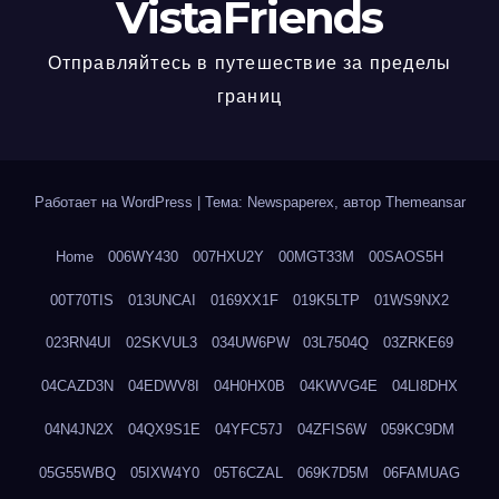
VistaFriends
Отправляйтесь в путешествие за пределы
границ
Работает на WordPress
|
Тема: Newspaperex, автор
Themeansar
Home
006WY430
007HXU2Y
00MGT33M
00SAOS5H
00T70TIS
013UNCAI
0169XX1F
019K5LTP
01WS9NX2
023RN4UI
02SKVUL3
034UW6PW
03L7504Q
03ZRKE69
04CAZD3N
04EDWV8I
04H0HX0B
04KWVG4E
04LI8DHX
04N4JN2X
04QX9S1E
04YFC57J
04ZFIS6W
059KC9DM
05G55WBQ
05IXW4Y0
05T6CZAL
069K7D5M
06FAMUAG