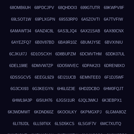
68OMB6UH
68PDCJPV
68QHDOI3
699GTUTR
69KWPV8F
69LSOT1W
69PLXGPN
69S53RP0
6A5ZOVTI
6A7TVFIW
6AMAWT34
6ANZ4C8L
6AS3LJQ4
6AX21SAB
6AX80CNX
6AYEZFQ7
6B0V87BD
6BA9R10Z
6BUMJY5E
6BVXINIU
6CJKUI7J
6D1OSCXH
6D8BUPZM
6DCMVTHM
6DDK07UL
6DEL198E
6DMVW7ZP
6DO5WVEC
6DPAK2I3
6DREN8XO
6DSSGCV5
6EEGL9Z9
6EI21UCB
6EMNTEE0
6F1DJ5WF
6G3CXI93
6G3KEGYN
6H6L0Z3E
6HD2DCBO
6HM0FQJT
6HWL9A3P
6I5IUH76
6JGSI1UR
6JQL3WKJ
6K3EBPX1
6K3WDMWT
6KDND60Z
6KOOILKY
6KPMGXPJ
6LGMA8OZ
6LI78JDL
6LL59T6X
6LSD5KCS
6LSGIF7V
6MC7XUTQ