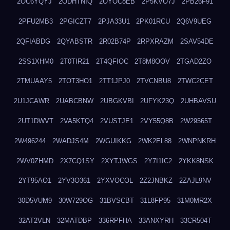
2OC6YQYJ
2ODHTNIQ
2OYOC8EB
2P5KVO7J
2PB26F91
2PFU2MB3
2PGICZT7
2PJA33U1
2PK01RCU
2Q6V9UEG
2QFIABDG
2QYABSTR
2R02B74P
2RPXRAZM
2SAV54DE
2SS1XHM0
2T0TIR21
2T4QFIOC
2T8M8OOV
2TGAD2ZO
2TMUAAY5
2TOT3HO1
2TT1JPJ0
2TVCNBU8
2TWC2CET
2U1JCAWR
2UABCBNW
2UBGKVBI
2UFYK23Q
2UHBAVSU
2UT1DWVT
2VA5KTQ4
2VUSTJE1
2VY55Q8B
2W29565T
2W496244
2WADJS4M
2WGUIKKG
2WK2EL88
2WNPNKRH
2WV0ZHMD
2X7CQ1SY
2XYTJWGS
2Y7I1IC2
2YKK8NSK
2YT95AO1
2YV3O361
2YXVOCOL
2Z2JNBKZ
2ZAJL9NV
30D5VUM9
30W729OG
31BVSCBT
31L8FP95
31M0MR2X
32AT2VLN
32MATDBP
336RPFHA
33ANXYRH
33CR504T