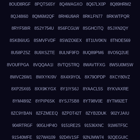
8OUD8RGF
8PQTS65Y
8Q4WAGXO
8Q67LX0P
8Q89HRM2
8QJ48I60
8QM6M2QF
8RH6U9AR
8RKLFN77
8RKWTPQR
8RYF58IR
8S2Y754U
8S6FCGLW
8SGHCITQ
8SJXN2QY
8SKB6IUG
8SMVFVDF
8SWZO6EX
8T1UV0KN
8TNOE569
8U58PZ5Z
8U9XSZTE
8ULNF9FD
8UQ89PM6
8VO5Q2UE
8VOUFPGA
8VQQAA1I
8VTQSTRQ
8WAVTFXG
8WSU0MSW
8WVC26W1
8WXYKI9V
8X4X9YOL
8X79OPDP
8XCY80VZ
8XP25X65
8XX9KYGX
8Y1IYS6J
8YAACL5S
8YKVAXRE
8YM48I9Z
8YPIP6SK
8YSJ7SB8
8YT98V0E
8YTM92ET
8ZC9YBAN
8ZFZMEEQ
8ZPDT42T
8ZYB2DUK
902YJAIU
904RTRGF
90GLHP4O
9151RE2S
91536XNC
91M6TF5C
91S40MFE
927W4109
92D4V1SF
92NJMW74
92QEGUIC