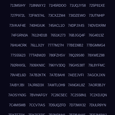
713M5IHY
718NNXY2
71H5RDOO
71UQJY58
725P81XE
727P972L
72FW37AL
73CXZZM4
73IDZEWO
73UTNHIP
73VKAF4E
740HGIUK
745ACL1O
74DPJX4S
74DVDXRM
74FGRN3A
7612HD1B
7651K273
76BJGQ4F
76G4013Z
76HU4CRK
76LLJI2Y
7777M27H
77BED9B2
77BGMMG4
77S55623
77TABW20
780FZHSV
78Q29S80
78XWEZ88
792RHX5L
7939XN0C
796YV3DQ
79GHS38T
79L8YFMC
79V4EL6D
7A7B2KTK
7A7E8AHI
7AEEJVFI
7AGCKJXN
7AIBYJBI
7AJR6D3X
7AMTLOH9
7ANGKL8Z
7AOR3BJY
7AOSYN3G
7BVHAFGY
7C26C5EC
7C2S58N1
7C2XDJQN
7C4MI5MB
7CCV7IAS
7D5UQZFD
7D73WX32
7DULR9YN