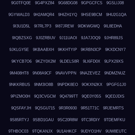
9G0TFQ0E
9G4PXZ84
9G68DG08
9GPGCFCS
9GSLIJ08
9GYWALD3
9H2AMQR4
9HIZH1YQ
9HSE9BCM
9HU2G1QA
9I3U1D5L
9I7RL7P3
9I87JREW
9IDKWGWQ
9IL8EDHA
9IQBZSXG
9J0ZRBUV
9J11UAOI
9JA7JOQ9
9JHR89JS
9JKLGY5E
9KBAABXH
9KKHTYIP
9KRBN3CP
9KXDCNY7
9KYCB7O6
9KZY0X2M
9LDELS8R
9LI6FD0X
9LPX29XS
9M408HT8
9N08A9CF
9NAVVPPN
9NAZEVEZ
9NDMZNUZ
9NKKRBUS
9NM3IO8B
9NPDK8EO
9OKXN2KX
9PGFG1J0
9PIZMO0H
9Q3CVGCM
9Q4799TT
9QE0Y05S
9QEDJDIS
9QSFAYJH
9QSGU715
9R3R0930
9R51T71C
9RJEMRTS
9S85RTYJ
9SBD1GAU
9SC20R8W
9TC3RDIY
9TDEMFKU
9THBOC03
9TQKANJX
9U1AHKCF
9UDYO1HV
9UW8EUTC