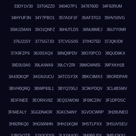
33DY1V30
33T04ZZ0
3404O7P1
3478760D
34F92RUM
34HYUF3N
34Y7PBO1
357AGF1F
35AF37G3
35HVS0VG
35MJZMAN
35O1QNFZ
36HUTLDS
36NU8MEJ
36U7Y0NR
376J215Y
377SG7JD
37CVGS0S
37IHO75D
37JQKID8
37X9FZP9
38J0SXQX
38NQ9PDV
38O70PCO
38QUD9KX
39D3U3A0
39LAIWA9
39LCYZRI
39MGWN55
39PXKH1B
3A43DKQP
3AGNJUCU
3ATCGY3X
3BKC9MX3
3BORDPAR
3BVH0QRQ
3BWP93L1
3BYQ70GJ
3C9KPDQV
3CL4BSMV
3EIFINEE
3EORXV8Z
3EQ3JWOM
3F09CZ9V
3F1DPDSC
3F84EALY
3GGDN4OR
3GKCN4NY
3GVOCWRP
3H28UNEO
3H92RKQ0
3HG56NHN
3HHJ1KQM
3HSTLPXX
3HSUVSEU
3JRQV2TE
3JX0QDYF
3LXYAX0G
3M0R5J0Y
3ME42K9J