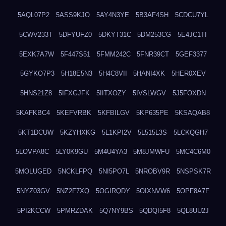
5AQL07P2
5ASS9KJO
5AY4N3YE
5B3AF4SH
5CDCU7YL
5CWV233T
5DFYUFZ0
5DKYT31C
5DM253CG
5E4JC1TI
5EXK7A7W
5F447S51
5FMM242C
5FNR39CT
5GEF3377
5GYKO7P3
5H18E5N3
5H4C8VII
5HANI4XK
5HER0XEV
5HNS21Z8
5IFXGJFK
5IITXOZY
5IVSLWGV
5J5FOXDN
5KAFKBC4
5KEFVRBK
5KFBILGV
5KP635PE
5KSAQAB8
5KT1DCUW
5KZYHXKG
5L1KPI2V
5L515L3S
5LCKQGH7
5LOVPA8C
5LY0K9GU
5M4U4YA3
5M8JMWFU
5MC4C6M0
5MOLUGED
5NCKLFPQ
5NI5PO7L
5NROBV9R
5NSPSK7R
5NYZ03GV
5NZ2F7XQ
5OGIRQDY
5OIXNVW6
5OPF8A7F
5PI2KCCW
5PMRZDAK
5Q7NY9BS
5QDQI5F8
5QL8UU2J