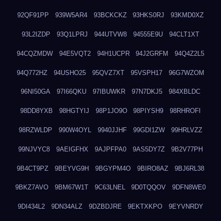
92QF91PP
939W5AR4
93BCKCKZ
93HKS0RJ
93KMD0XZ
93L2IZDP
93Q1LPRJ
944UTVW8
94555E9U
94CLT1XT
94CQZMDW
94E5VQT2
94H1UCPR
94J2GRFM
94Q4Z2L5
94Q772HZ
94USHO25
95QVZ7XT
95VSPH17
96G7WZOM
96NI50GA
97I66QKU
97IBUWKR
97N7DKJ5
984XBLDC
98DD8YXB
98HGTYIJ
98P1JO9O
98PIYSH9
98RHROFI
98RZWLDP
990W4OYL
9940JJHF
99GDI1ZW
99HRLVZZ
99NJVYC8
9AEIGFHX
9AJPFPA0
9AS5DY7Z
9B2V77PH
9B4CT9PZ
9BEYVG9H
9BGYPM4O
9BIRO8AZ
9BJ6RL38
9BKZ7AVO
9BM67W1T
9C63LNEL
9D0TQQOV
9DFN8WE0
9DI434L2
9DN34ALZ
9DZBDJRE
9EKTXKPO
9EYVNRDY