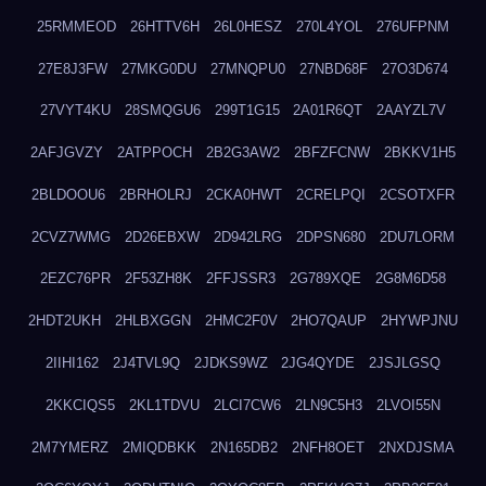
25RMMEOD
26HTTV6H
26L0HESZ
270L4YOL
276UFPNM
27E8J3FW
27MKG0DU
27MNQPU0
27NBD68F
27O3D674
27VYT4KU
28SMQGU6
299T1G15
2A01R6QT
2AAYZL7V
2AFJGVZY
2ATPPOCH
2B2G3AW2
2BFZFCNW
2BKKV1H5
2BLDOOU6
2BRHOLRJ
2CKA0HWT
2CRELPQI
2CSOTXFR
2CVZ7WMG
2D26EBXW
2D942LRG
2DPSN680
2DU7LORM
2EZC76PR
2F53ZH8K
2FFJSSR3
2G789XQE
2G8M6D58
2HDT2UKH
2HLBXGGN
2HMC2F0V
2HO7QAUP
2HYWPJNU
2IIHI162
2J4TVL9Q
2JDKS9WZ
2JG4QYDE
2JSJLGSQ
2KKCIQS5
2KL1TDVU
2LCI7CW6
2LN9C5H3
2LVOI55N
2M7YMERZ
2MIQDBKK
2N165DB2
2NFH8OET
2NXDJSMA