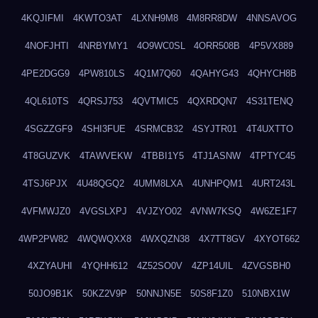
4KQJIFMI
4KWTO3AT
4LXNH9M8
4M8RR8DW
4NNSAVOG
4NOFJHTI
4NRBYMY1
4O9WC0SL
4ORR508B
4P5VX889
4PE2DGG9
4PW810LS
4Q1M7Q60
4QAHYG43
4QHYCH8B
4QL610TS
4QRSJ753
4QVTMIC5
4QXRDQN7
4S31TENQ
4SGZZGF9
4SHI3FUE
4SRMCB32
4SYJTR01
4T4UXTTO
4T8GUZVK
4TAWVEKW
4TBBI1Y5
4TJ1ASNW
4TPTYC45
4TSJ6PJX
4U48QGQ2
4UMM8LXA
4UNHPQM1
4URT243L
4VFMWJZ0
4VGSLXPJ
4VJZYO02
4VNW7KSQ
4W6ZE1F7
4WP2PW82
4WQWQXX8
4WXQZN38
4X7TT8GV
4XYOT662
4XZYAUHI
4YQHH612
4Z52SO0V
4ZP14UIL
4ZVGSBH0
50JO9B1K
50KZ2V9P
50NNJN5E
50S8F1Z0
510NBX1W