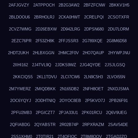
2AFJGVZY
2ATPPOCH
2B2G3AW2
2BFZFCNW
2BKKV1H5
2BLDOOU6
2BRHOLRJ
2CKA0HWT
2CRELPQI
2CSOTXFR
2CVZ7WMG
2D26EBXW
2D942LRG
2DPSN680
2DU7LORM
2EZC76PR
2F53ZH8K
2FFJSSR3
2G789XQE
2G8M6D58
2HDT2UKH
2HLBXGGN
2HMC2F0V
2HO7QAUP
2HYWPJNU
2IIHI162
2J4TVL9Q
2JDKS9WZ
2JG4QYDE
2JSJLGSQ
2KKCIQS5
2KL1TDVU
2LCI7CW6
2LN9C5H3
2LVOI55N
2M7YMERZ
2MIQDBKK
2N165DB2
2NFH8OET
2NXDJSMA
2OC6YQYJ
2ODHTNIQ
2OYOC8EB
2P5KVO7J
2PB26F91
2PFU2MB3
2PGICZT7
2PJA33U1
2PK01RCU
2Q6V9UEG
2QFIABDG
2QYABSTR
2R02B74P
2RPXRAZM
2SAV54DE
2SS1XHM0
2T0TIR21
2T4QFIOC
2T8M8OOV
2TGAD2ZO