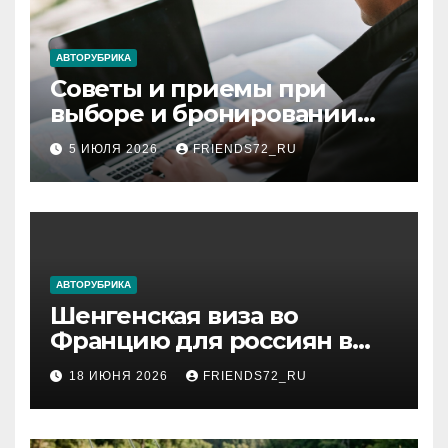
АВТОРУБРИКА
Советы и приемы при
выборе и бронировании
авиабилетов
5 ИЮЛЯ 2026
FRIENDS72_RU
АВТОРУБРИКА
Шенгенская виза во
Францию для россиян в
2026 году: сроки от 3 дней
18 ИЮНЯ 2026
FRIENDS72_RU
и список необходимых
документов