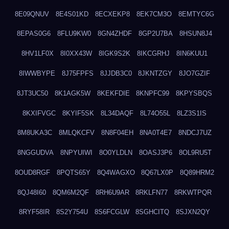
8E09QNUV
8E4S01KD
8ECXEKP8
8EK7CM3O
8EMTYC6G
8EPAS0G6
8FLU9KW0
8GN4ZHDF
8GP2U7BA
8HSUN8J4
8HV1LF0X
8I0XX43W
8IGK9S2K
8IKCGRHJ
8IN6KUU1
8IWWBYPE
8J75FPFS
8JJDB3C0
8JKNTZGY
8JO7GZIF
8JT3UC50
8K1AGK5W
8KEKFDIE
8KNPFC99
8KPYSBQS
8KXIFVGC
8KYIF5SK
8L34DAQF
8L74O55L
8LZ3S1IS
8M8UKA3C
8MLQKCFV
8N8F04EH
8NA0T4E7
8NDCJ7UZ
8NGGUDVA
8NPYUIWI
8O0YLDLN
8OASJ3P6
8OL9RU5T
8OUD8RGF
8PQTS65Y
8Q4WAGXO
8Q67LX0P
8Q89HRM2
8QJ48I60
8QM6M2QF
8RH6U9AR
8RKLFN77
8RKWTPQR
8RYF58IR
8S2Y754U
8S6FCGLW
8SGHCITQ
8SJXN2QY