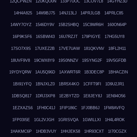
12QCPWZN
12UKQO0N
133P7UOC
13COV7L8
14GYHZ3D
14H4A825
14M9BJ75
14NJ13LJ
14PRJLGB
14PRLC85
14WY7OYZ
1546DY9V
15B2SHBQ
15C9WR6H
160ON64P
16P9KSF6
16SBWI43
16U7RZJT
179PIGYE
17HG5UY8
17SO7X9S
17UXEZ2B
17VE7UAW
181QKVNV
18FL2H11
18UVF9V8
19CWX8Y9
19S0NNZV
19SYNG2F
19V5GFDB
19YDYQRW
1AU5Q96D
1AXWRT6R
1B3DEC8P
1BHACZIN
1BI91YFQ
1BNJXLZ0
1BR5X4KO
1CFFT9FI
1D9U2JR1
1DBSQ817
1DRJ3XP8
1E2BYTZD
1E8JEY8J
1EN94O56
1EZXAZS6
1FH0C41J
1FIP186C
1FJ0BB6J
1FM8AVFQ
1FP03I5E
1GL2VJGH
1GRISVQA
1GWILLXI
1H4L4ROK
1HAKMC6P
1HDB3VUY
1HHJEK58
1HR93CXT
1I70CGZX