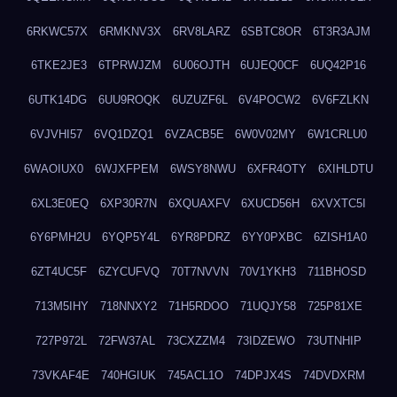
6RKWC57X
6RMKNV3X
6RV8LARZ
6SBTC8OR
6T3R3AJM
6TKE2JE3
6TPRWJZM
6U06OJTH
6UJEQ0CF
6UQ42P16
6UTK14DG
6UU9ROQK
6UZUZF6L
6V4POCW2
6V6FZLKN
6VJVHI57
6VQ1DZQ1
6VZACB5E
6W0V02MY
6W1CRLU0
6WAOIUX0
6WJXFPEM
6WSY8NWU
6XFR4OTY
6XIHLDTU
6XL3E0EQ
6XP30R7N
6XQUAXFV
6XUCD56H
6XVXTC5I
6Y6PMH2U
6YQP5Y4L
6YR8PDRZ
6YY0PXBC
6ZISH1A0
6ZT4UC5F
6ZYCUFVQ
70T7NVVN
70V1YKH3
711BHOSD
713M5IHY
718NNXY2
71H5RDOO
71UQJY58
725P81XE
727P972L
72FW37AL
73CXZZM4
73IDZEWO
73UTNHIP
73VKAF4E
740HGIUK
745ACL1O
74DPJX4S
74DVDXRM