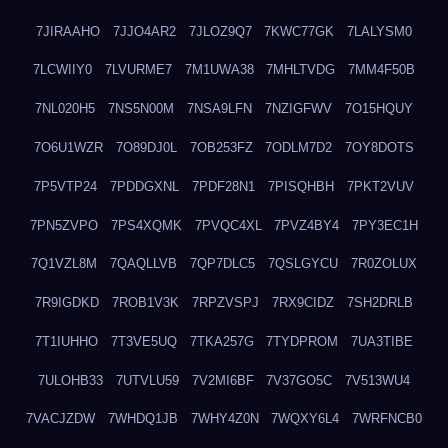
7JIRAAHO
7JJO4AR2
7JLOZ9Q7
7KWC77GK
7LALYSM0
7LCWIIY0
7LVURME7
7M1UWA38
7MHLTVDG
7MM4F50B
7NL020H5
7NS5N00M
7NSA9LFN
7NZIGFWV
7O15HQUY
7O6U1WZR
7O89DJ0L
7OB253FZ
7ODLM7D2
7OY8DOTS
7P5VTP24
7PDDGXNL
7PDF28N1
7PISQHBH
7PKT2VUV
7PN5ZVPO
7PS4XQMK
7PVQC4XL
7PVZ4BY4
7PY3EC1H
7Q1VZL8M
7QAQLLVB
7QP7DLC5
7QSLGYCU
7R0ZOLUX
7R9IGDKD
7ROB1V3K
7RPZVSPJ
7RX9CIDZ
7SH2DRLB
7T1IUHHO
7T3VE5UQ
7TKA257G
7TYDPROM
7UA3TIBE
7ULOHB33
7UTVLU59
7V2MI6BF
7V37GO5C
7V513WU4
7VACJZDW
7WHDQ1JB
7WHY4Z0N
7WQXY6L4
7WRFNCB0