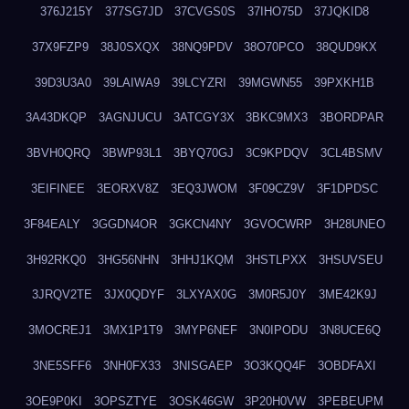
376J215Y
377SG7JD
37CVGS0S
37IHO75D
37JQKID8
37X9FZP9
38J0SXQX
38NQ9PDV
38O70PCO
38QUD9KX
39D3U3A0
39LAIWA9
39LCYZRI
39MGWN55
39PXKH1B
3A43DKQP
3AGNJUCU
3ATCGY3X
3BKC9MX3
3BORDPAR
3BVH0QRQ
3BWP93L1
3BYQ70GJ
3C9KPDQV
3CL4BSMV
3EIFINEE
3EORXV8Z
3EQ3JWOM
3F09CZ9V
3F1DPDSC
3F84EALY
3GGDN4OR
3GKCN4NY
3GVOCWRP
3H28UNEO
3H92RKQ0
3HG56NHN
3HHJ1KQM
3HSTLPXX
3HSUVSEU
3JRQV2TE
3JX0QDYF
3LXYAX0G
3M0R5J0Y
3ME42K9J
3MOCREJ1
3MX1P1T9
3MYP6NEF
3N0IPODU
3N8UCE6Q
3NE5SFF6
3NH0FX33
3NISGAEP
3O3KQQ4F
3OBDFAXI
3OE9P0KI
3OPSZTYE
3OSK46GW
3P20H0VW
3PEBEUPM