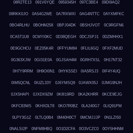
08R2TE13
091V6YQE
0959345H
097C3BE4
09DI9AQ2
09RKK0JO
0A54G2WE
0A7RXWXI
0AG4NTTC
0AYXMFKC
0BO4RLHU
0BOHM258
0BPJ04DK
0BSHJVOT
0C9RGFN6
0CA5T1U9
0CMYI0KC
0D38QEGH
0DCJSPJ1
0DZMHHX1
0E9GCHCU
0EZ05K4R
0FFYUM84
0FLIL6GQ
0FXF2MUD
0G363XJW
0GI31E0A
0GJSAH4M
0GRH7XSL
0H17NT32
0H7Y9RRM
0H9OI0N1
0HYK5SEI
0IA5RSJ3
0IF4Y4UQ
0IM5QCNL
0IUZL33Y
0J6YMSQ9
0JAWX05J
0JMG9NJH
0JX5HAPI
0JXDX9ZM
0K8I19RD
0KA2KHRR
0KCE9EJG
0KFC83WS
0KHXDLT8
0KO7R0BZ
0LA240G7
0LIQ91PM
0LPY3G1Z
0LTLQ0B4
0M40H0CT
0MCMJJJP
0N1LZI50
0NALSI2P
0NFM8HBQ
0O1D2CFA
0O3VCZC0
0OY5HHNM