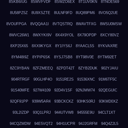
8SKB6IUG
8SMVFVDF
8SWZO6EX
8T1UV0KN
8TNOE569
8U58PZ5Z
8U9XSZTE
8ULNF9FD
8UQ89PM6
8VO5Q2UE
8VOUFPGA
8VQQAA1I
8VTQSTRQ
8WAVTFXG
8WSU0MSW
8WVC26W1
8WXYKI9V
8X4X9YOL
8X79OPDP
8XCY80VZ
8XP25X65
8XX9KYGX
8Y1IYS6J
8YAACL5S
8YKVAXRE
8YM48I9Z
8YPIP6SK
8YSJ7SB8
8YT98V0E
8YTM92ET
8ZC9YBAN
8ZFZMEEQ
8ZPDT42T
8ZYB2DUK
902YJAIU
904RTRGF
90GLHP4O
9151RE2S
91536XNC
91M6TF5C
91S40MFE
927W4109
92D4V1SF
92NJMW74
92QEGUIC
92QF91PP
939W5AR4
93BCKCKZ
93HKS0RJ
93KMD0XZ
93L2IZDP
93Q1LPRJ
944UTVW8
94555E9U
94CLT1XT
94CQZMDW
94E5VQT2
94H1UCPR
94J2GRFM
94Q4Z2L5