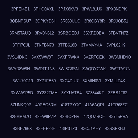
3PFEI4E1
3PHQ0AXL
3PJX8KV3
3PWL81U6
3PX3NDPK
3QBNPSU7
3QPKYD3H
3R660UUO
3R8OBY8R
3RJJOB51
3RM5TAUQ
3RV0N612
3SRBQEDJ
3SXFZOBA
3TBVTN7Z
3TFI7CJL
3TKFBN73
3TTB618D
3TVMVY4A
3VPL82H9
3VS14DKC
3VX5WW8T
3VXFRWKX
3VZRTGEK
3W3MHD4O
3WAD8W9N
3WDTF1N3
3WI8G8SN
3WQDYCWK
3WTTA97N
3WU70G19
3X71FE60
3XC4DIU7
3XMIH0VI
3XMLLD4K
3XWW9P5D
3Y2Z2FMH
3YXUATB4
3Z3344KT
3ZBBJF82
3ZUNKQ9P
40PEO5RM
418TPYOG
41A6AQPI
41CR68ZC
428MPM7O
42EW9PZP
42HIOZNV
42QOZROE
437L5RRA
43BE766X
43EEF23E
43IP3TZ3
43OJ1AEY
43SSFXBJ