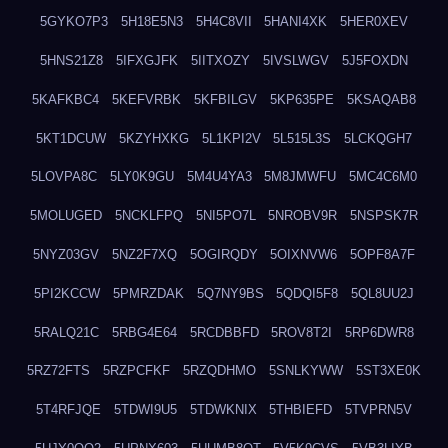
5GYKO7P3
5H18E5N3
5H4C8VII
5HANI4XK
5HER0XEV
5HNS21Z8
5IFXGJFK
5IITXOZY
5IVSLWGV
5J5FOXDN
5KAFKBC4
5KEFVRBK
5KFBILGV
5KP635PE
5KSAQAB8
5KT1DCUW
5KZYHXKG
5L1KPI2V
5L515L3S
5LCKQGH7
5LOVPA8C
5LY0K9GU
5M4U4YA3
5M8JMWFU
5MC4C6M0
5MOLUGED
5NCKLFPQ
5NI5PO7L
5NROBV9R
5NSPSK7R
5NYZ03GV
5NZ2F7XQ
5OGIRQDY
5OIXNVW6
5OPF8A7F
5PI2KCCW
5PMRZDAK
5Q7NY9BS
5QDQI5F8
5QL8UU2J
5RALQ21C
5RBG4E64
5RCDBBFD
5ROV8T2I
5RP6DWR8
5RZ72FTS
5RZPCFKF
5RZQDHMO
5SNLKYWW
5ST3XE0K
5T4RFJQE
5TDWI9U5
5TDWKNIX
5THBIEFD
5TVPRN5V