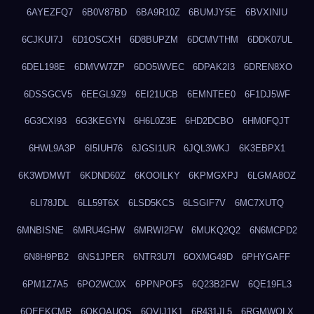
6AYEZFQ7
6B0V87BD
6BA9R10Z
6BUMJY5E
6BVXINIU
6CJKUI7J
6D1OSCXH
6D8BUPZM
6DCMVTHM
6DDK07UL
6DEL198E
6DMVW7ZP
6DO5WVEC
6DPAK2I3
6DREN8XO
6DSSGCV5
6EEGL9Z9
6EI21UCB
6EMNTEE0
6F1DJ5WF
6G3CXI93
6G3KEGYN
6H6L0Z3E
6HD2DCBO
6HM0FQJT
6HWL9A3P
6I5IUH76
6JGSI1UR
6JQL3WKJ
6K3EBPX1
6K3WDMWT
6KDND60Z
6KOOILKY
6KPMGXPJ
6LGMA8OZ
6LI78JDL
6LL59T6X
6LSD5KCS
6LSGIF7V
6MC7XUTQ
6MNBISNE
6MRU4GHW
6MRWI2FW
6MUKQ2Q2
6N6MCPD2
6N8H9PB2
6NS1JPER
6NTR3U7I
6OXMG49D
6PHYGAFF
6PM1Z7A5
6PO2WC0X
6PPNPOF5
6Q23B2FW
6QE19FL3
6QEEKCMR
6QKOAUOS
6QVIJ1K1
6R431JL5
6RGMWOLX