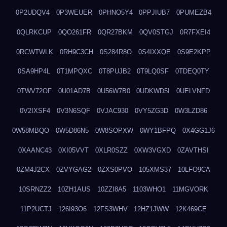
0P2UDQV4
0P3WEUER
0PHNO5Y4
0PPJIUB7
0PUMEZB4
0QLRKCUP
0QO261FR
0QR27BKM
0QV0STGJ
0R7FXEI4
0RCWTWLK
0RH9C3CH
0S284R8O
0S4IXXQE
0S9E2KPP
0SA9HP4L
0T1MPQXC
0T8PUJB2
0T9LQ0SF
0TDEQ0TY
0TWV72OF
0U01AD7B
0U56W7B0
0UDKWD5I
0UELVNFD
0V2IXSF4
0V3N6SQF
0VJAC930
0VY5ZG3D
0W3LZD86
0W58MBQO
0W5D86N5
0W8SOPXW
0WY1BFPQ
0X4GG1J6
0XAANC43
0XI05VVT
0XLR0SZZ
0XW3VGXD
0ZAVTHSI
0ZM4J2CX
0ZVYGAG2
0ZXS0PVO
105XMS37
10LFO9CA
10SRNZZ2
10ZH1AUS
10ZZI8A5
1103WHO1
11MGVORK
11P2UCTJ
126I93O6
12FS3WHV
12HZ1JWW
12K469CE