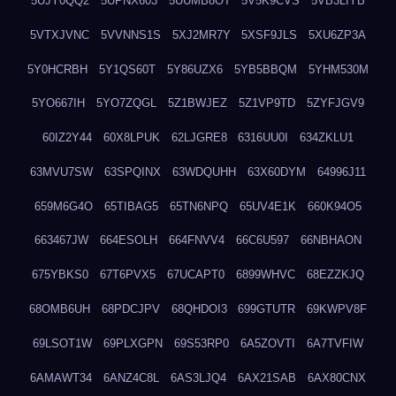
5UJY0QQ2
5UPNX603
5UUMB8OT
5V5K9CVS
5VB3LIYB
5VTXJVNC
5VVNNS1S
5XJ2MR7Y
5XSF9JLS
5XU6ZP3A
5Y0HCRBH
5Y1QS60T
5Y86UZX6
5YB5BBQM
5YHM530M
5YO667IH
5YO7ZQGL
5Z1BWJEZ
5Z1VP9TD
5ZYFJGV9
60IZ2Y44
60X8LPUK
62LJGRE8
6316UU0I
634ZKLU1
63MVU7SW
63SPQINX
63WDQUHH
63X60DYM
64996J11
659M6G4O
65TIBAG5
65TN6NPQ
65UV4E1K
660K94O5
663467JW
664ESOLH
664FNVV4
66C6U597
66NBHAON
675YBKS0
67T6PVX5
67UCAPT0
6899WHVC
68EZZKJQ
68OMB6UH
68PDCJPV
68QHDOI3
699GTUTR
69KWPV8F
69LSOT1W
69PLXGPN
69S53RP0
6A5ZOVTI
6A7TVFIW
6AMAWT34
6ANZ4C8L
6AS3LJQ4
6AX21SAB
6AX80CNX