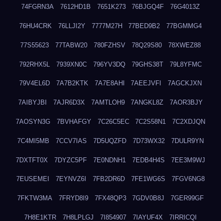
74FGRN3A
7612HD1B
7651K273
76BJGQ4F
76G4013Z
76HU4CRK
76LLJI2Y
7777M27H
77BED9B2
77BGMMG4
77S55623
77TABW20
780FZHSV
78Q29S80
78XWEZ88
792RHX5L
7939XN0C
796YV3DQ
79GHS38T
79L8YFMC
79V4EL6D
7A7B2KTK
7A7E8AHI
7AEEJVFI
7AGCKJXN
7AIBYJBI
7AJR6D3X
7AMTLOH9
7ANGKL8Z
7AOR3BJY
7AOSYN3G
7BVHAFGY
7C26C5EC
7C2S58N1
7C2XDJQN
7C4MI5MB
7CCV7IAS
7D5UQZFD
7D73WX32
7DULR9YN
7DXTFT0X
7DYZC5PF
7E0NDNH1
7EDB4H4S
7EE3M9WJ
7EUSEMEI
7EYNVZ6I
7FB2DR6D
7FE1WG6S
7FGV6NG8
7FKTW3MA
7FRYD8I9
7FX48QP3
7GDV0B8J
7GER99GF
7H8E1KTR
7H8LPLGJ
7I854907
7IAYUF4X
7IRRICQI