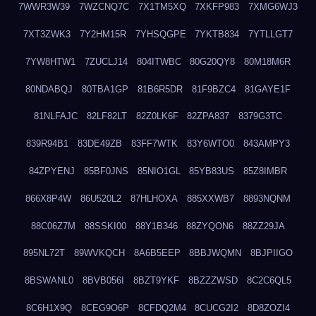
7WWR3W39
7WZCNQ7C
7X1TM5XQ
7XKFP983
7XMG6WJ3
7XT3ZWK3
7Y2HM15R
7YHSQGPE
7YKTB834
7YTLLGT7
7YW8HTW1
7ZUCLJ14
804ITWBC
80G20QY8
80M18M6R
80NDABQJ
80TBA1GP
81B6R5DR
81F9BZC4
81GAYE1F
81NLFAJC
82LF82LT
82Z0LK6F
82ZPA837
8379G3TC
839R94B1
83DE49ZB
83FF7WTK
83Y6WTO0
843AMPY3
84ZPYENJ
85BF0JNS
85NIO1GL
85YB83US
85Z8IMBR
866X8P4W
86U520L2
87HLHOXA
885XXWB7
8893NQNM
88C06Z7M
88SSKI00
88Y1B346
88ZYQON6
88ZZ29JA
895NL72T
89WVKQCH
8A6B5EEP
8BBJWQMN
8BJPIIGO
8BSWANL0
8BVB056I
8BZT9YKF
8BZZZWSD
8C2C6QL5
8C6H1X9Q
8CEG9O6P
8CFDQ2M4
8CUCG2I2
8D8ZOZI4