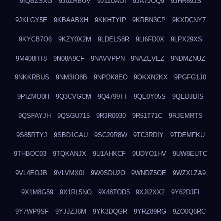
9IQBZSXG
9J0ZRBUV
9J11UAOI
9JA7JOQ9
9JHR89JS
9JKLGY5E
9KBAABXH
9KKHTYIP
9KRBN3CP
9KXDCNY7
9KYCB7O6
9KZY0X2M
9LDELS8R
9LI6FD0X
9LPX29XS
9M408HT8
9N08A9CF
9NAVVPPN
9NAZEVEZ
9NDMZNUZ
9NKKRBUS
9NM3IO8B
9NPDK8EO
9OKXN2KX
9PGFG1J0
9PIZMO0H
9Q3CVGCM
9Q4799TT
9QE0Y05S
9QEDJDIS
9QSFAYJH
9QSGU715
9R3R0930
9R51T71C
9RJEMRTS
9S85RTYJ
9SBD1GAU
9SC20R8W
9TC3RDIY
9TDEMFKU
9THBOC03
9TQKANJX
9U1AHKCF
9UDYO1HV
9UW8EUTC
9VL4EOJB
9VLVMX0I
9W0SDU2O
9WNDZ5OE
9WZXLZA9
9X1M8G59
9X1RL5NO
9X48TOD5
9XJI2XX2
9Y62DJFI
9Y7WP9SF
9YJJZJ6M
9YK3DQGR
9YRZ89RG
9ZO0Q6RC