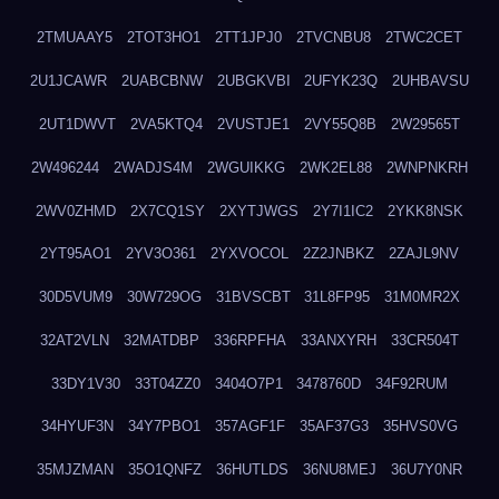
2TMUAAY5
2TOT3HO1
2TT1JPJ0
2TVCNBU8
2TWC2CET
2U1JCAWR
2UABCBNW
2UBGKVBI
2UFYK23Q
2UHBAVSU
2UT1DWVT
2VA5KTQ4
2VUSTJE1
2VY55Q8B
2W29565T
2W496244
2WADJS4M
2WGUIKKG
2WK2EL88
2WNPNKRH
2WV0ZHMD
2X7CQ1SY
2XYTJWGS
2Y7I1IC2
2YKK8NSK
2YT95AO1
2YV3O361
2YXVOCOL
2Z2JNBKZ
2ZAJL9NV
30D5VUM9
30W729OG
31BVSCBT
31L8FP95
31M0MR2X
32AT2VLN
32MATDBP
336RPFHA
33ANXYRH
33CR504T
33DY1V30
33T04ZZ0
3404O7P1
3478760D
34F92RUM
34HYUF3N
34Y7PBO1
357AGF1F
35AF37G3
35HVS0VG
35MJZMAN
35O1QNFZ
36HUTLDS
36NU8MEJ
36U7Y0NR