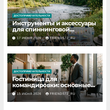
ДОСТОПРИМЕЧАТЕЛЬНОСТИ
Инструменты и аксессуары
для спиннинговой
рыбалки: назначение и
17 ИЮНЯ 2026
FRIENDS72_RU
типы
ДОСТОПРИМЕЧАТЕЛЬНОСТИ
Гостиница для
командировки: основные
критерии выбора
15 ИЮНЯ 2026
FRIENDS72_RU