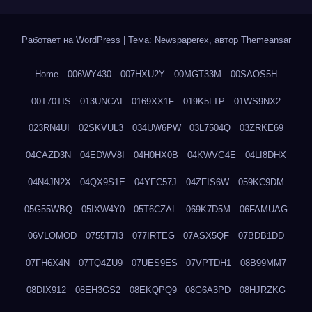
Работает на WordPress
|
Тема: Newspaperex, автор
Themeansar
Home
006WY430
007HXU2Y
00MGT33M
00SAOS5H
00T70TIS
013UNCAI
0169XX1F
019K5LTP
01WS9NX2
023RN4UI
02SKVUL3
034UW6PW
03L7504Q
03ZRKE69
04CAZD3N
04EDWV8I
04H0HX0B
04KWVG4E
04LI8DHX
04N4JN2X
04QX9S1E
04YFC57J
04ZFIS6W
059KC9DM
05G55WBQ
05IXW4Y0
05T6CZAL
069K7D5M
06FAMUAG
06VLOMOD
0755T7I3
077IRTEG
07ASX5QF
07BDB1DD
07FH6X4N
07TQ4ZU9
07UES9ES
07VPTDH1
08B99MM7
08DIX912
08EH3GS2
08EKQPQ9
08G6A3PD
08HJRZKG