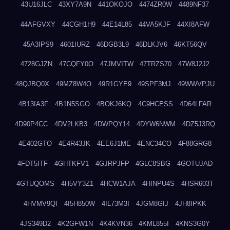
43U16JLC
43XY7A9N
441OKOJO
4474ZR0W
4489NF37
44AFGVXY
44CGH1H9
44E14L85
44VA5KJF
44XI8AFW
45A3IPS9
4601IURZ
46DGB3L9
46DLKJV6
46KT56QV
4728GJZN
47CQFY0O
47JMVITW
47TRZS70
47W8J2J2
48QJBQ0X
49MZ8W4O
49R1GYE9
49SPF3MJ
49WWVPJU
4B13IA3F
4B1N5SGO
4BOKJ6KQ
4C9HCESS
4D64LFAR
4D90P4CC
4DV2LKB3
4DWPQY14
4DYW6NWM
4DZ5J3RQ
4E402GTO
4E4R43JK
4EE6J1ME
4ENC34CO
4F88GRG8
4FDT5ITF
4GHTKFV1
4GJRPJFP
4GLC8SBG
4GOTUJAD
4GTUQOMS
4H5VY3Z1
4HCW1AJA
4HINPU4S
4HSR603T
4HVMV9QI
4I5H850W
4IL73M3I
4JGM8GIJ
4JH8IPKK
4JS349D2
4K2GFW1N
4K4KVN36
4KML855I
4KNS3G0Y