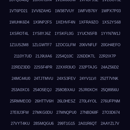
1VT6PD21
1VV8ZAHG
1W387VUY
1WFVB76Y
1WPX7P03
1WUHK6D4
1X9NP2FS
1XEHVF4N
1XFRA9ZO
1XS2YS68
1XSROT4L
1YS8YJ6Z
1YSKFL0G
1YUCNSFB
1YYN7W1J
1Z1US2M8
1ZLGWTF7
1ZOCGLFM
206VNFLF
20GH4EFO
2110Y7UD
21J9UIA6
2254Q10C
226DDKTL
22R2IX7P
22RDZ3DD
22S5F4PR
22XXR3UO
232PTAJG
24AZ56D2
24MC44U0
24TJTMVU
24XS3FEV
24YV1LVI
252T7VNK
253A0XC6
254O5EQJ
258OBXAU
25JR0XCH
25Q8956U
25RMMEOD
26HTTV6H
26L0HESZ
270L4YOL
276UFPNM
27E8J3FW
27MKG0DU
27MNQPU0
27NBD68F
27O3D674
27VYT4KU
28SMQGU6
299T1G15
2A01R6QT
2AAYZL7V