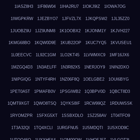
1IASZ8H3
1IF86W04
1IHA2RU7
1IOKJ9IZ
1IOWA7OG
1IWGPKRW
1JEZBYO7
1JFVZL7X
1JKQPSW2
1JL35ZZ0
1JUOBZ9U
1JZ9UNM8
1K1OOBX2
1KJONM1Y
1KJVH227
1KMG68BO
1KQW0D9E
1KUB22OP
1KUC7YQ5
1KVUSEU1
1L0EECVC
1L92C1GM
1LO2KT45
1LVWMXC9
1MF16JX6
1MZGQ4D3
1N3AELFF
1N3R82X5
1NERJOY9
1NIN2DXO
1NIPGIQG
1NTYF4RH
1NZ06F8Q
1OELGBE2
1OUI6BYG
1PET0A5T
1PMAFB0V
1PSGIWB2
1Q3BPV0D
1QBCT8D3
1QMT9XGT
1QWO8TSQ
1QYKS8IF
1RCW99QZ
1RDUWSSK
1RYOMZPR
1SFXG5XT
1SSBXDLO
1SZ258AV
1T04TFO9
1T3A32QI
1TQ4XCLI
1URGFNU5
1USMDQTI
1USXOD9C
1UTQO46Q
1UXXH5X4
1V2M00OW
1VHOFJ5Z
1VLGOT3L