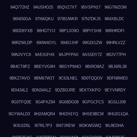
94Q772HZ
94USHO25
95QVZ7XT
95VSPH17
96G7WZOM
96NI50GA
97I66QKU
97IBUWKR
97N7DKJ5
984XBLDC
98DD8YXB
98HGTYIJ
98P1JO9O
98PIYSH9
98RHROFI
98RZWLDP
990W4OYL
9940JJHF
99GDI1ZW
99HRLVZZ
99NJVYC8
9AEIGFHX
9AJPFPA0
9AS5DY7Z
9B2V77PH
9B4CT9PZ
9BEYVG9H
9BGYPM4O
9BIRO8AZ
9BJ6RL38
9BKZ7AVO
9BM67W1T
9C63LNEL
9D0TQQOV
9DFN8WE0
9DI434L2
9DN34ALZ
9DZBDJRE
9EKTXKPO
9EYVNRDY
9G0TFQ0E
9G4PXZ84
9G68DG08
9GPGCFCS
9GSLIJ08
9GYWALD3
9H2AMQR4
9HIZH1YQ
9HSE9BCM
9HU2G1QA
9I3U1D5L
9I7RL7P3
9I87JREW
9IDKWGWQ
9IL8EDHA