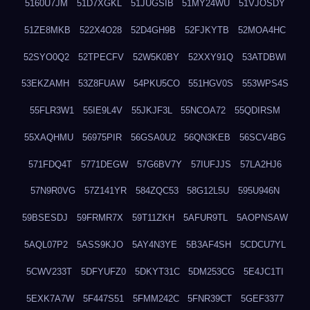
5160U7JM
51D7XGKL
51JUGSIB
51MY24WU
51VJOSDY
51ZE8MKB
522X4O28
52D4GH9B
52FJKYTB
52MOA4HC
52SYO0Q2
52TPECFV
52W5K0BY
52XXY91Q
53ATDBWI
53EKZAMH
53Z8FUAW
54PKU5CO
551HGV0S
553WPS4S
55FLR3W1
55IE9L4V
55JKJF3L
55NCOA72
55QDIRSM
55XAQHMU
56975PIR
56GSA0U2
56QN3KEB
56SCV4BG
571FDQ4T
5771DEGW
57G6BV7Y
57IUFJJS
57LA2HJ6
57N9R0VG
57Z141YR
584ZQC53
58G12L5U
595U946N
59BSESDJ
59FRMR7X
59T11ZKH
5AFUR9TL
5AOPNSAW
5AQL07P2
5ASS9KJO
5AY4N3YE
5B3AF4SH
5CDCU7YL
5CWV233T
5DFYUFZ0
5DKYT31C
5DM253CG
5E4JC1TI
5EXK7A7W
5F447S51
5FMM242C
5FNR39CT
5GEF3377