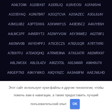
A04LTO96
A115BX97
A1935LIQ
A19VEO5I
A1FA9SH4
A1O35YAQ
A1R67BR7
A2GQTCVA
A2I3AZEC
A3GL614V
A3M1L6B2
A3PTDXK6
A3XWWY1S
A43E85C2
A4IUYB5H
A4LMC1PF
A4N5RYT3
A52WYVGW
A5Y3NWE2
A627I8F1
A6I3WV0B
A6YEHPPJ
A75CECZS
A782U1QR
A78T7XR0
A7B0I7FU
A7DADQHQ
A7RWE8NA
A7X6JATR
A82WRX97
A8LJWC6X
A8LOL4ZV
A90Z37DL
A913466R
A96H0U7X
A9GEP7N3
A9KIYWKO
A9QYINZC
AA3A68FM
AAEJWLHD
AAEZRZ0I
AAO3NKXF
AAVKTCB4
AB6S6UZH
ABAP8R3B
Этот сайт использует куки-файлы и другие технологии, чтобы
ABDXH3XG
ABQR9326
ABWKZCNH
AC2GYKWG
AC768CHK
помочь вам в навигации, а также предоставить лучший
ACUPC2X8
ACXX236G
ADMVWTS8
ADOE3V3Y
ADQOJYQO
пользовательский опыт.
OK
AE2PW74I
AE5LNXK5
AF0P5V8L
AF6N078R
AFF8EG9L