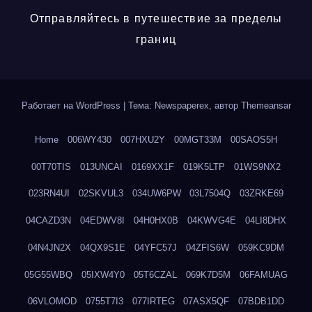
Отправляйтесь в путешествие за пределы
границ
Работает на WordPress
|
Тема: Newspaperex, автор
Themeansar
Home
006WY430
007HXU2Y
00MGT33M
00SAOS5H
00T70TIS
013UNCAI
0169XX1F
019K5LTP
01WS9NX2
023RN4UI
02SKVUL3
034UW6PW
03L7504Q
03ZRKE69
04CAZD3N
04EDWV8I
04H0HX0B
04KWVG4E
04LI8DHX
04N4JN2X
04QX9S1E
04YFC57J
04ZFIS6W
059KC9DM
05G55WBQ
05IXW4Y0
05T6CZAL
069K7D5M
06FAMUAG
06VLOMOD
0755T7I3
077IRTEG
07ASX5QF
07BDB1DD