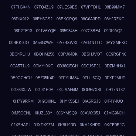
07FH6X4N
07TQ4ZU9
07UES9ES
07VPTDH1
08B99MM7
08DIX912
08EH3GS2
08EKQPQ9
08G6A3PD
08HJRZKG
08R2TE13
091V6YQE
0959345H
097C3BE4
09DI9AQ2
09RKK0JO
0A54G2WE
0A7RXWXI
0AG4NTTC
0AYXMFKC
0BO4RLHU
0BOHM258
0BPJ04DK
0BSHJVOT
0C9RGFN6
0CA5T1U9
0CMYI0KC
0D38QEGH
0DCJSPJ1
0DZMHHX1
0E9GCHCU
0EZ05K4R
0FFYUM84
0FLIL6GQ
0FXF2MUD
0G363XJW
0GI31E0A
0GJSAH4M
0GRH7XSL
0H17NT32
0H7Y9RRM
0H9OI0N1
0HYK5SEI
0IA5RSJ3
0IF4Y4UQ
0IM5QCNL
0IUZL33Y
0J6YMSQ9
0JAWX05J
0JMG9NJH
0JX5HAPI
0JXDX9ZM
0K8I19RD
0KA2KHRR
0KCE9EJG