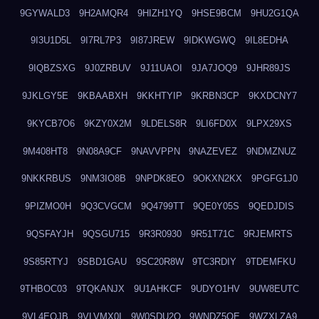
9GYWALD3
9H2AMQR4
9HIZH1YQ
9HSE9BCM
9HU2G1QA
9I3U1D5L
9I7RL7P3
9I87JREW
9IDKWGWQ
9IL8EDHA
9IQBZSXG
9J0ZRBUV
9J11UAOI
9JA7JOQ9
9JHR89JS
9JKLGY5E
9KBAABXH
9KKHTYIP
9KRBN3CP
9KXDCNY7
9KYCB7O6
9KZY0X2M
9LDELS8R
9LI6FD0X
9LPX29XS
9M408HT8
9N08A9CF
9NAVVPPN
9NAZEVEZ
9NDMZNUZ
9NKKRBUS
9NM3IO8B
9NPDK8EO
9OKXN2KX
9PGFG1J0
9PIZMO0H
9Q3CVGCM
9Q4799TT
9QE0Y05S
9QEDJDIS
9QSFAYJH
9QSGU715
9R3R0930
9R51T71C
9RJEMRTS
9S85RTYJ
9SBD1GAU
9SC20R8W
9TC3RDIY
9TDEMFKU
9THBOC03
9TQKANJX
9U1AHKCF
9UDYO1HV
9UW8EUTC
9VL4EOJB
9VLVMX0I
9W0SDU2O
9WNDZ5OE
9WZXLZA9