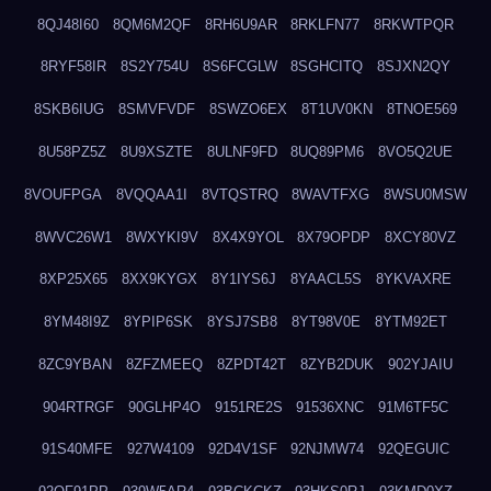
8QJ48I60
8QM6M2QF
8RH6U9AR
8RKLFN77
8RKWTPQR
8RYF58IR
8S2Y754U
8S6FCGLW
8SGHCITQ
8SJXN2QY
8SKB6IUG
8SMVFVDF
8SWZO6EX
8T1UV0KN
8TNOE569
8U58PZ5Z
8U9XSZTE
8ULNF9FD
8UQ89PM6
8VO5Q2UE
8VOUFPGA
8VQQAA1I
8VTQSTRQ
8WAVTFXG
8WSU0MSW
8WVC26W1
8WXYKI9V
8X4X9YOL
8X79OPDP
8XCY80VZ
8XP25X65
8XX9KYGX
8Y1IYS6J
8YAACL5S
8YKVAXRE
8YM48I9Z
8YPIP6SK
8YSJ7SB8
8YT98V0E
8YTM92ET
8ZC9YBAN
8ZFZMEEQ
8ZPDT42T
8ZYB2DUK
902YJAIU
904RTRGF
90GLHP4O
9151RE2S
91536XNC
91M6TF5C
91S40MFE
927W4109
92D4V1SF
92NJMW74
92QEGUIC