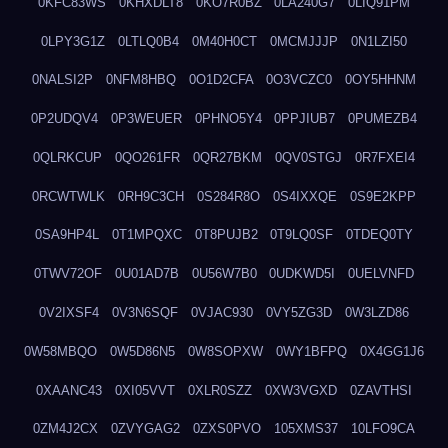
0KFC83WS
0KHXDLT8
0KO7R0BZ
0LA240G7
0LIQ91PM
0LPY3G1Z
0LTLQ0B4
0M40H0CT
0MCMJJJP
0N1LZI50
0NALSI2P
0NFM8HBQ
0O1D2CFA
0O3VCZC0
0OY5HHNM
0P2UDQV4
0P3WEUER
0PHNO5Y4
0PPJIUB7
0PUMEZB4
0QLRKCUP
0QO261FR
0QR27BKM
0QV0STGJ
0R7FXEI4
0RCWTWLK
0RH9C3CH
0S284R8O
0S4IXXQE
0S9E2KPP
0SA9HP4L
0T1MPQXC
0T8PUJB2
0T9LQ0SF
0TDEQ0TY
0TWV72OF
0U01AD7B
0U56W7B0
0UDKWD5I
0UELVNFD
0V2IXSF4
0V3N6SQF
0VJAC930
0VY5ZG3D
0W3LZD86
0W58MBQO
0W5D86N5
0W8SOPXW
0WY1BFPQ
0X4GG1J6
0XAANC43
0XI05VVT
0XLR0SZZ
0XW3VGXD
0ZAVTHSI
0ZM4J2CX
0ZVYGAG2
0ZXS0PVO
105XMS37
10LFO9CA