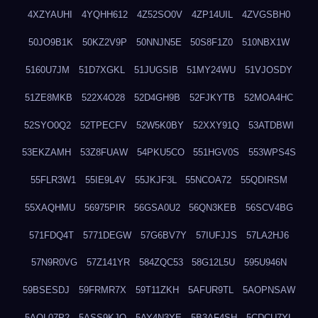
4XZYAUHI
4YQHH612
4Z52SO0V
4ZP14UIL
4ZVGSBH0
50JO9B1K
50KZ2V9P
50NNJN5E
50S8F1Z0
510NBX1W
5160U7JM
51D7XGKL
51JUGSIB
51MY24WU
51VJOSDY
51ZE8MKB
522X4O28
52D4GH9B
52FJKYTB
52MOA4HC
52SYO0Q2
52TPECFV
52W5K0BY
52XXY91Q
53ATDBWI
53EKZAMH
53Z8FUAW
54PKU5CO
551HGV0S
553WPS4S
55FLR3W1
55IE9L4V
55JKJF3L
55NCOA72
55QDIRSM
55XAQHMU
56975PIR
56GSA0U2
56QN3KEB
56SCV4BG
571FDQ4T
5771DEGW
57G6BV7Y
57IUFJJS
57LA2HJ6
57N9R0VG
57Z141YR
584ZQC53
58G12L5U
595U946N
59BSESDJ
59FRMR7X
59T11ZKH
5AFUR9TL
5AOPNSAW
5AQL07P2
5ASS9KJO
5AY4N3YE
5B3AF4SH
5CDCU7YL