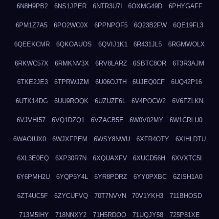
6N8H9PB2
6NS1JPER
6NTR3U7I
6OXMG49D
6PHYGAFF
6PM1Z7A5
6PO2WC0X
6PPNPOF5
6Q23B2FW
6QE19FL3
6QEEKCMR
6QKOAUOS
6QVIJ1K1
6R431JL5
6RGMWOLX
6RKWC57X
6RMKNV3X
6RV8LARZ
6SBTC8OR
6T3R3AJM
6TKE2JE3
6TPRWJZM
6U06OJTH
6UJEQ0CF
6UQ42P16
6UTK14DG
6UU9ROQK
6UZUZF6L
6V4POCW2
6V6FZLKN
6VJVHI57
6VQ1DZQ1
6VZACB5E
6W0V02MY
6W1CRLU0
6WAOIUX0
6WJXFPEM
6WSY8NWU
6XFR4OTY
6XIHLDTU
6XL3E0EQ
6XP30R7N
6XQUAXFV
6XUCD56H
6XVXTC5I
6Y6PMH2U
6YQP5Y4L
6YR8PDRZ
6YY0PXBC
6ZISH1A0
6ZT4UC5F
6ZYCUFVQ
70T7NVVN
70V1YKH3
711BHOSD
713M5IHY
718NNXY2
71H5RDOO
71UQJY58
725P81XE