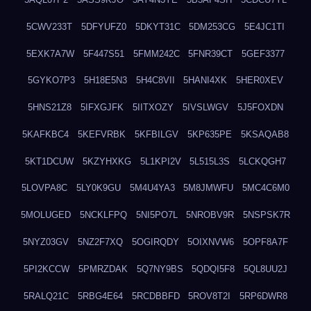
5CWV233T
5DFYUFZ0
5DKYT31C
5DM253CG
5E4JC1TI
5EXK7A7W
5F447S51
5FMM242C
5FNR39CT
5GEF3377
5GYKO7P3
5H18E5N3
5H4C8VII
5HANI4XK
5HER0XEV
5HNS21Z8
5IFXGJFK
5IITXOZY
5IVSLWGV
5J5FOXDN
5KAFKBC4
5KEFVRBK
5KFBILGV
5KP635PE
5KSAQAB8
5KT1DCUW
5KZYHXKG
5L1KPI2V
5L515L3S
5LCKQGH7
5LOVPA8C
5LY0K9GU
5M4U4YA3
5M8JMWFU
5MC4C6M0
5MOLUGED
5NCKLFPQ
5NI5PO7L
5NROBV9R
5NSPSK7R
5NYZ03GV
5NZ2F7XQ
5OGIRQDY
5OIXNVW6
5OPF8A7F
5PI2KCCW
5PMRZDAK
5Q7NY9BS
5QDQI5F8
5QL8UU2J
5RALQ21C
5RBG4E64
5RCDBBFD
5ROV8T2I
5RP6DWR8