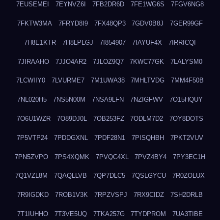
7EUSEMEI
7EYNVZ6I
7FB2DR6D
7FE1WG6S
7FGV6NG8
7FKTW3MA
7FRYD8I9
7FX48QP3
7GDV0B8J
7GER99GF
7H8E1KTR
7H8LPLGJ
7I854907
7IAYUF4X
7IRRICQI
7JIRAAHO
7JJO4AR2
7JLOZ9Q7
7KWC77GK
7LALYSM0
7LCWIIY0
7LVURME7
7M1UWA38
7MHLTVDG
7MM4F50B
7NL020H5
7NS5N00M
7NSA9LFN
7NZIGFWV
7O15HQUY
7O6U1WZR
7O89DJ0L
7OB253FZ
7ODLM7D2
7OY8DOTS
7P5VTP24
7PDDGXNL
7PDF28N1
7PISQHBH
7PKT2VUV
7PN5ZVPO
7PS4XQMK
7PVQC4XL
7PVZ4BY4
7PY3EC1H
7Q1VZL8M
7QAQLLVB
7QP7DLC5
7QSLGYCU
7R0ZOLUX
7R9IGDKD
7ROB1V3K
7RPZVSPJ
7RX9CIDZ
7SH2DRLB
7T1IUHHO
7T3VE5UQ
7TKA257G
7TYDPROM
7UA3TIBE