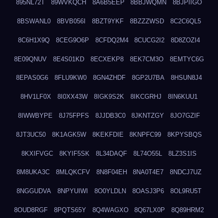
895NL72T
89WVKQCH
8A6B5EEP
8BBJWQMN
8BJPIIGO
8BSWANL0
8BVB056I
8BZT9YKF
8BZZZWSD
8C2C6QL5
8C6H1X9Q
8CEG9O6P
8CFDQ2M4
8CUCG2I2
8D8ZOZI4
8E09QNUV
8E4S01KD
8ECXEKP8
8EK7CM3O
8EMTYC6G
8EPAS0G6
8FLU9KW0
8GN4ZHDF
8GP2U7BA
8HSUN8J4
8HV1LF0X
8I0XX43W
8IGK9S2K
8IKCGRHJ
8IN6KUU1
8IWWBYPE
8J75FPFS
8JJDB3C0
8JKNTZGY
8JO7GZIF
8JT3UC50
8K1AGK5W
8KEKFDIE
8KNPFC99
8KPYSBQS
8KXIFVGC
8KYIF5SK
8L34DAQF
8L74O55L
8LZ3S1IS
8M8UKA3C
8MLQKCFV
8N8F04EH
8NA0T4E7
8NDCJ7UZ
8NGGUDVA
8NPYUIWI
8O0YLDLN
8OASJ3P6
8OL9RU5T
8OUD8RGF
8PQTS65Y
8Q4WAGXO
8Q67LX0P
8Q89HRM2