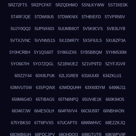
5RZ72FTS
5RZPCFKF
5RZQDHMO
5SNLKYWW
5ST3XE0K
5T4RFJQE
5TDWI9U5
5TDWKNIX
5THBIEFD
5TVPRN5V
5UJY0QQ2
5UPNX603
5UUMB8OT
5V5K9CVS
5VB3LIYB
5VTXJVNC
5VVNNS1S
5XJ2MR7Y
5XSF9JLS
5XU6ZP3A
5Y0HCRBH
5Y1QS60T
5Y86UZX6
5YB5BBQM
5YHM530M
5YO667IH
5YO7ZQGL
5Z1BWJEZ
5Z1VP9TD
5ZYFJGV9
60IZ2Y44
60X8LPUK
62LJGRE8
6316UU0I
634ZKLU1
63MVU7SW
63SPQINX
63WDQUHH
63X60DYM
64996J11
659M6G4O
65TIBAG5
65TN6NPQ
65UV4E1K
660K94O5
663467JW
664ESOLH
664FNVV4
66C6U597
66NBHAON
675YBKS0
67T6PVX5
67UCAPT0
6899WHVC
68EZZKJQ
68OMB6UH
68PDCJPV
68QHDOI3
699GTUTR
69KWPV8F