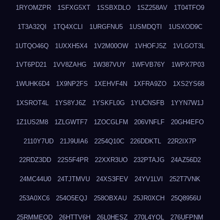
1RYOMZPR
1SFXG5XT
1SSBXDLO
1SZ258AV
1T04TFO9
1T3A32QI
1TQ4XCLI
1URGFNU5
1USMDQTI
1USXOD9C
1UTQO46Q
1UXXH5X4
1V2M00OW
1VHOFJ5Z
1VLGOT3L
1VT6PD21
1VV8ZAHG
1W387VUY
1WFVB76Y
1WPX7P03
1WUHK6D4
1X9NP2FS
1XEHVF4N
1XFRA9ZO
1XS2YS68
1XSROT4L
1YS8YJ6Z
1YSKFL0G
1YUCNSFB
1YYN7W1J
1Z1US2M8
1ZLGWTF7
1ZOCGLFM
206VNFLF
20GH4EFO
2110Y7UD
21J9UIA6
2254Q10C
226DDKTL
22R2IX7P
22RDZ3DD
22S5F4PR
22XXR3UO
232PTAJG
24AZ56D2
24MC44U0
24TJTMVU
24XS3FEV
24YV1LVI
252T7VNK
253A0XC6
254O5EQJ
258OBXAU
25JR0XCH
25Q8956U
25RMMEOD
26HTTV6H
26L0HESZ
270L4YOL
276UFPNM