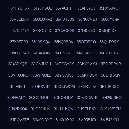
34HYUF3N
34Y7PBO1
357AGF1F
35AF37G3
35HVS0VG
35MJZMAN
35O1QNFZ
36HUTLDS
36NU8MEJ
36U7Y0NR
376J215Y
377SG7JD
37CVGS0S
37IHO75D
37JQKID8
37X9FZP9
38J0SXQX
38NQ9PDV
38O70PCO
38QUD9KX
39D3U3A0
39LAIWA9
39LCYZRI
39MGWN55
39PXKH1B
3A43DKQP
3AGNJUCU
3ATCGY3X
3BKC9MX3
3BORDPAR
3BVH0QRQ
3BWP93L1
3BYQ70GJ
3C9KPDQV
3CL4BSMV
3EIFINEE
3EORXV8Z
3EQ3JWOM
3F09CZ9V
3F1DPDSC
3F84EALY
3GGDN4OR
3GKCN4NY
3GVOCWRP
3H28UNEO
3H92RKQ0
3HG56NHN
3HHJ1KQM
3HSTLPXX
3HSUVSEU
3JRQV2TE
3JX0QDYF
3LXYAX0G
3M0R5J0Y
3ME42K9J