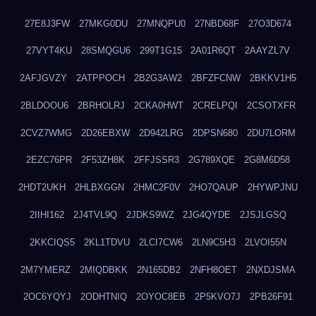
27E8J3FW
27MKG0DU
27MNQPU0
27NBD68F
27O3D674
27VYT4KU
28SMQGU6
299T1G15
2A01R6QT
2AAYZL7V
2AFJGVZY
2ATPPOCH
2B2G3AW2
2BFZFCNW
2BKKV1H5
2BLDOOU6
2BRHOLRJ
2CKA0HWT
2CRELPQI
2CSOTXFR
2CVZ7WMG
2D26EBXW
2D942LRG
2DPSN680
2DU7LORM
2EZC76PR
2F53ZH8K
2FFJSSR3
2G789XQE
2G8M6D58
2HDT2UKH
2HLBXGGN
2HMC2F0V
2HO7QAUP
2HYWPJNU
2IIHI162
2J4TVL9Q
2JDKS9WZ
2JG4QYDE
2JSJLGSQ
2KKCIQS5
2KL1TDVU
2LCI7CW6
2LN9C5H3
2LVOI55N
2M7YMERZ
2MIQDBKK
2N165DB2
2NFH8OET
2NXDJSMA
2OC6YQYJ
2ODHTNIQ
2OYOC8EB
2P5KVO7J
2PB26F91