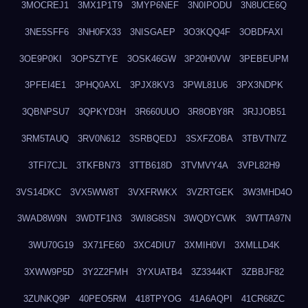
3MOCREJ1
3MX1P1T9
3MYP6NEF
3N0IPODU
3N8UCE6Q
3NE5SFF6
3NH0FX33
3NISGAEP
3O3KQQ4F
3OBDFAXI
3OE9P0KI
3OPSZTYE
3OSK46GW
3P20H0VW
3PEBEUPM
3PFEI4E1
3PHQ0AXL
3PJX8KV3
3PWL81U6
3PX3NDPK
3QBNPSU7
3QPKYD3H
3R660UUO
3R8OBY8R
3RJJOB51
3RM5TAUQ
3RV0N612
3SRBQEDJ
3SXFZOBA
3TBVTN7Z
3TFI7CJL
3TKFBN73
3TTB618D
3TVMVY4A
3VPL82H9
3VS14DKC
3VX5WW8T
3VXFRWKX
3VZRTGEK
3W3MHD4O
3WAD8W9N
3WDTF1N3
3WI8G8SN
3WQDYCWK
3WTTA97N
3WU70G19
3X71FE60
3XC4DIU7
3XMIH0VI
3XMLLD4K
3XWW9P5D
3Y2Z2FMH
3YXUATB4
3Z3344KT
3ZBBJF82
3ZUNKQ9P
40PEO5RM
418TPYOG
41A6AQPI
41CR68ZC