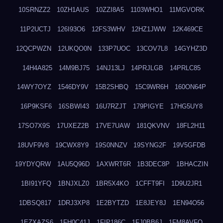
10SRNZZ2
10ZH1AUS
10ZZI8A5
1103WHO1
11MGVORK
11P2UCTJ
126I93O6
12FS3WHV
12HZ1JWW
12K469CE
12QCPWZN
12UKQO0N
133P7UOC
13COV7L8
14GYHZ3D
14H4A825
14M9BJ75
14NJ13LJ
14PRJLGB
14PRLC85
14WY7OYZ
1546DY9V
15B2SHBQ
15C9WR6H
160ON64P
16P9KSF6
16SBWI43
16U7RZJT
179PIGYE
17HG5UY8
17SO7X9S
17UXEZ2B
17VE7UAW
181QKVNV
18FL2H11
18UVF9V8
19CWX8Y9
19S0NNZV
19SYNG2F
19V5GFDB
19YDYQRW
1AU5Q96D
1AXWRT6R
1B3DEC8P
1BHACZIN
1BI91YFQ
1BNJXLZ0
1BR5X4KO
1CFFT9FI
1D9U2JR1
1DBSQ817
1DRJ3XP8
1E2BYTZD
1E8JEY8J
1EN94O56
1EZXAZS6
1FH0C41J
1FIP186C
1FJ0BB6J
1FM8AVFQ