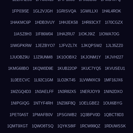
1FP03I5E
1GL2VJGH
1GRISVQA
1GWILLXI
1H4L4ROK
1HAKMC6P
1HDB3VUY
1HHJEK58
1HR93CXT
1I70CGZX
1IASZ8H3
1IF86W04
1IHA2RU7
1IOKJ9IZ
1IOWA7OG
1IWGPKRW
1JEZBYO7
1JFVZL7X
1JKQPSW2
1JL35ZZ0
1JUOBZ9U
1JZ9UNM8
1K1OOBX2
1KJONM1Y
1KJVH227
1KMG68BO
1KQW0D9E
1KUB22OP
1KUC7YQ5
1KVUSEU1
1L0EECVC
1L92C1GM
1LO2KT45
1LVWMXC9
1MF16JX6
1MZGQ4D3
1N3AELFF
1N3R82X5
1NERJOY9
1NIN2DXO
1NIPGIQG
1NTYF4RH
1NZ06F8Q
1OELGBE2
1OUI6BYG
1PET0A5T
1PMAFB0V
1PSGIWB2
1Q3BPV0D
1QBCT8D3
1QMT9XGT
1QWO8TSQ
1QYKS8IF
1RCW99QZ
1RDUWSSK