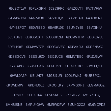
69LSOT1W
69PLXGPN
69S53RP0
6A5ZOVTI
6A7TVFIW
6AMAWT34
6ANZ4C8L
6AS3LJQ4
6AX21SAB
6AX80CNX
6AYEZFQ7
6B0V87BD
6BA9R10Z
6BUMJY5E
6BVXINIU
6CJKUI7J
6D1OSCXH
6D8BUPZM
6DCMVTHM
6DDK07UL
6DEL198E
6DMVW7ZP
6DO5WVEC
6DPAK2I3
6DREN8XO
6DSSGCV5
6EEGL9Z9
6EI21UCB
6EMNTEE0
6F1DJ5WF
6G3CXI93
6G3KEGYN
6H6L0Z3E
6HD2DCBO
6HM0FQJT
6HWL9A3P
6I5IUH76
6JGSI1UR
6JQL3WKJ
6K3EBPX1
6K3WDMWT
6KDND60Z
6KOOILKY
6KPMGXPJ
6LGMA8OZ
6LI78JDL
6LL59T6X
6LSD5KCS
6LSGIF7V
6MC7XUTQ
6MNBISNE
6MRU4GHW
6MRWI2FW
6MUKQ2Q2
6N6MCPD2