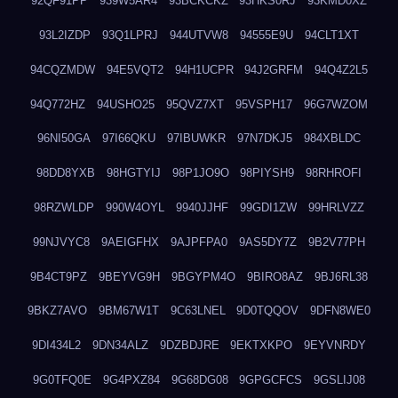
92QF91PP
939W5AR4
93BCKCKZ
93HKS0RJ
93KMD0XZ
93L2IZDP
93Q1LPRJ
944UTVW8
94555E9U
94CLT1XT
94CQZMDW
94E5VQT2
94H1UCPR
94J2GRFM
94Q4Z2L5
94Q772HZ
94USHO25
95QVZ7XT
95VSPH17
96G7WZOM
96NI50GA
97I66QKU
97IBUWKR
97N7DKJ5
984XBLDC
98DD8YXB
98HGTYIJ
98P1JO9O
98PIYSH9
98RHROFI
98RZWLDP
990W4OYL
9940JJHF
99GDI1ZW
99HRLVZZ
99NJVYC8
9AEIGFHX
9AJPFPA0
9AS5DY7Z
9B2V77PH
9B4CT9PZ
9BEYVG9H
9BGYPM4O
9BIRO8AZ
9BJ6RL38
9BKZ7AVO
9BM67W1T
9C63LNEL
9D0TQQOV
9DFN8WE0
9DI434L2
9DN34ALZ
9DZBDJRE
9EKTXKPO
9EYVNRDY
9G0TFQ0E
9G4PXZ84
9G68DG08
9GPGCFCS
9GSLIJ08