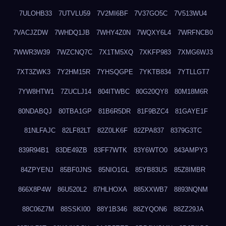
7ULOHB33
7UTVLU59
7V2MI6BF
7V37GO5C
7V513WU4
7VACJZDW
7WHDQ1JB
7WHY4Z0N
7WQXY6L4
7WRFNCB0
7WWR3W39
7WZCNQ7C
7X1TM5XQ
7XKFP983
7XMG6WJ3
7XT3ZWK3
7Y2HM15R
7YHSQGPE
7YKTB834
7YTLLGT7
7YW8HTW1
7ZUCLJ14
804ITWBC
80G20QY8
80M18M6R
80NDABQJ
80TBA1GP
81B6R5DR
81F9BZC4
81GAYE1F
81NLFAJC
82LF82LT
82Z0LK6F
82ZPA837
8379G3TC
839R94B1
83DE49ZB
83FF7WTK
83Y6WTO0
843AMPY3
84ZPYENJ
85BF0JNS
85NIO1GL
85YB83US
85Z8IMBR
866X8P4W
86U520L2
87HLHOXA
885XXWB7
8893NQNM
88C06Z7M
88SSKI00
88Y1B346
88ZYQON6
88ZZ29JA