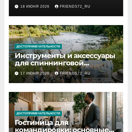
2026 году: сроки от 3 дней
18 ИЮНЯ 2026
FRIENDS72_RU
и список необходимых
документов
ДОСТОПРИМЕЧАТЕЛЬНОСТИ
Инструменты и аксессуары
для спиннинговой
рыбалки: назначение и
17 ИЮНЯ 2026
FRIENDS72_RU
типы
ДОСТОПРИМЕЧАТЕЛЬНОСТИ
Гостиница для
командировки: основные