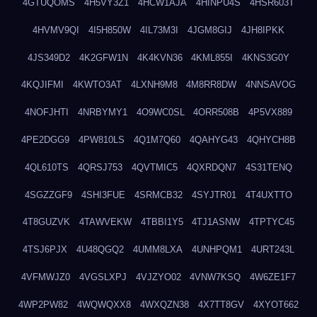
4GTUQOMS
4H5VY3Z1
4HCW1AJA
4HINPU4S
4HSR603T
4HVMV9QI
4I5H850W
4IL73M3I
4JGM8GIJ
4JH8IPKK
4JS349D2
4K2GFW1N
4K4KVN36
4KML855I
4KNS3G0Y
4KQJIFMI
4KWTO3AT
4LXNH9M8
4M8RR8DW
4NNSAVOG
4NOFJHTI
4NRBYMY1
4O9WC0SL
4ORR508B
4P5VX889
4PE2DGG9
4PW810LS
4Q1M7Q60
4QAHYG43
4QHYCH8B
4QL610TS
4QRSJ753
4QVTMIC5
4QXRDQN7
4S31TENQ
4SGZZGF9
4SHI3FUE
4SRMCB32
4SYJTR01
4T4UXTTO
4T8GUZVK
4TAWVEKW
4TBBI1Y5
4TJ1ASNW
4TPTYC45
4TSJ6PJX
4U48QGQ2
4UMM8LXA
4UNHPQM1
4URT243L
4VFMWJZ0
4VGSLXPJ
4VJZYO02
4VNW7KSQ
4W6ZE1F7
4WP2PW82
4WQWQXX8
4WXQZN38
4X7TT8GV
4XYOT662