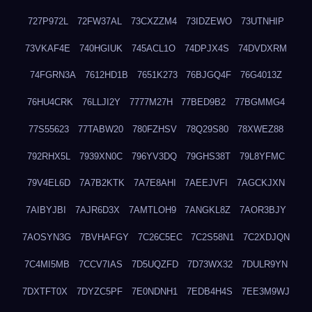
727P972L
72FW37AL
73CXZZM4
73IDZEWO
73UTNHIP
73VKAF4E
740HGIUK
745ACL1O
74DPJX4S
74DVDXRM
74FGRN3A
7612HD1B
7651K273
76BJGQ4F
76G4013Z
76HU4CRK
76LLJI2Y
7777M27H
77BED9B2
77BGMMG4
77S55623
77TABW20
780FZHSV
78Q29S80
78XWEZ88
792RHX5L
7939XN0C
796YV3DQ
79GHS38T
79L8YFMC
79V4EL6D
7A7B2KTK
7A7E8AHI
7AEEJVFI
7AGCKJXN
7AIBYJBI
7AJR6D3X
7AMTLOH9
7ANGKL8Z
7AOR3BJY
7AOSYN3G
7BVHAFGY
7C26C5EC
7C2S58N1
7C2XDJQN
7C4MI5MB
7CCV7IAS
7D5UQZFD
7D73WX32
7DULR9YN
7DXTFT0X
7DYZC5PF
7E0NDNH1
7EDB4H4S
7EE3M9WJ