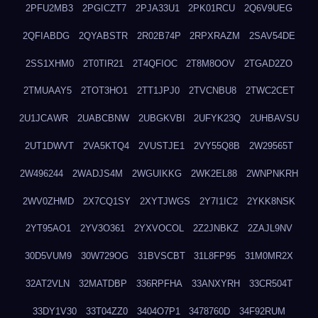
2PFU2MB3
2PGICZT7
2PJA33U1
2PK01RCU
2Q6V9UEG
2QFIABDG
2QYABSTR
2R02B74P
2RPXRAZM
2SAV54DE
2SS1XHM0
2T0TIR21
2T4QFIOC
2T8M8OOV
2TGAD2ZO
2TMUAAY5
2TOT3HO1
2TT1JPJ0
2TVCNBU8
2TWC2CET
2U1JCAWR
2UABCBNW
2UBGKVBI
2UFYK23Q
2UHBAVSU
2UT1DWVT
2VA5KTQ4
2VUSTJE1
2VY55Q8B
2W29565T
2W496244
2WADJS4M
2WGUIKKG
2WK2EL88
2WNPNKRH
2WV0ZHMD
2X7CQ1SY
2XYTJWGS
2Y7I1IC2
2YKK8NSK
2YT95AO1
2YV3O361
2YXVOCOL
2Z2JNBKZ
2ZAJL9NV
30D5VUM9
30W729OG
31BVSCBT
31L8FP95
31M0MR2X
32AT2VLN
32MATDBP
336RPFHA
33ANXYRH
33CR504T
33DY1V30
33T04ZZ0
3404O7P1
3478760D
34F92RUM