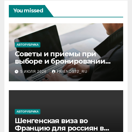
You missed
АВТОРУБРИКА
Советы и приемы при
выборе и бронировании
авиабилетов
5 ИЮЛЯ 2026
FRIENDS72_RU
АВТОРУБРИКА
Шенгенская виза во
Францию для россиян в