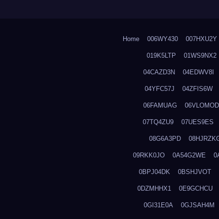
Home
006WY430
007HXU2Y
019K5LTP
01WS9NX2
04CAZD3N
04EDWV8I
04YFC57J
04ZFIS6W
06FAMUAG
06VLOMOD
07TQ4ZU9
07UES9ES
08G6A3PD
08HJRZK
09RKK0JO
0A54G2WE
0
0BPJ04DK
0BSHJVOT
0DZMHHX1
0E9GCHCU
0GI31E0A
0GJSAH4M