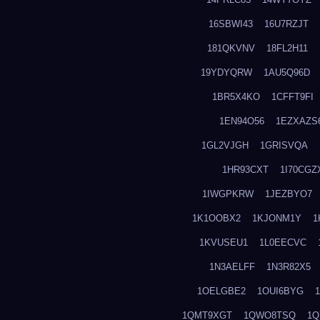
16SBWI43
16U7RZJT
181QKVNV
18FL2H11
19YDYQRW
1AU5Q96D
1BR5X4KO
1CFFT9FI
1EN94O56
1EZXAZS
1GL2VJGH
1GRISVQA
1HR93CXT
1I70CGZ
1IWGPKRW
1JEZBYO7
1K1OOBX2
1KJONM1Y
1
1KVUSEU1
1L0EECVC
1N3AELFF
1N3R82X5
1OELGBE2
1OUI6BYG
1QMT9XGT
1QWO8TSQ
1Q