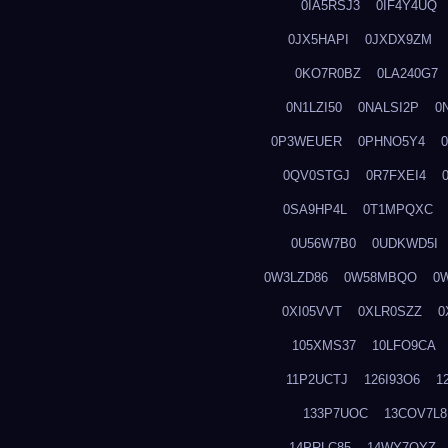
0IA5RSJ3
0IF4Y4UQ
0JX5HAPI
0JXDX9ZM
0KO7R0BZ
0LA240G7
0N1LZI50
0NALSI2P
0
0P3WEUER
0PHNO5Y4
0QV0STGJ
0R7FXEI4
0SA9HP4L
0T1MPQXC
0U56W7B0
0UDKWD5I
0W3LZD86
0W58MBQO
0
0XI05VVT
0XLR0SZZ
0
105XMS37
10LFO9CA
11P2UCTJ
126I93O6
1
133P7UOC
13COV7L8
14PRLC85
14WY7OYZ