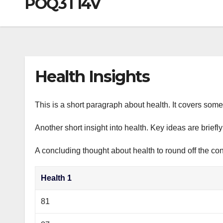
POQ3T14V
р
a
i
A
а
m
k
p
в
i
p
и
т
Health Insights
ь
This is a short paragraph about health. It covers some 
Another short insight into health. Key ideas are briefl
A concluding thought about health to round off the con
Health 1
81