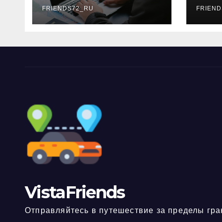
FRIENDS72_RU
дне
FRIEND
нео
док
VistaFriends
Отправляйтесь в путешествие за пределы гра