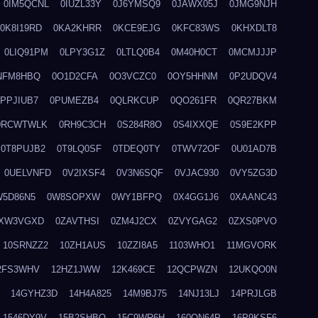
0IM5QCNL
0IUZL33Y
0J6YMSQ9
0JAWX05J
0JMG9NJH
0K8I19RD
0KA2KHRR
0KCE9EJG
0KFC83WS
0KHXDLT8
0LIQ91PM
0LPY3G1Z
0LTLQ0B4
0M40H0CT
0MCMJJJP
NFM8HBQ
0O1D2CFA
0O3VCZC0
0OY5HHNM
0P2UDQV4
0PPJIUB7
0PUMEZB4
0QLRKCUP
0QO261FR
0QR27BKM
0RCWTWLK
0RH9C3CH
0S284R8O
0S4IXXQE
0S9E2KPP
0T8PUJB2
0T9LQ0SF
0TDEQ0TY
0TWV72OF
0U01AD7B
0UELVNFD
0V2IXSF4
0V3N6SQF
0VJAC930
0VY5ZG3D
W5D86N5
0W8SOPXW
0WY1BFPQ
0X4GG1J6
0XAANC43
XW3VGXD
0ZAVTHSI
0ZM4J2CX
0ZVYGAG2
0ZXS0PVO
10SRNZZ2
10ZH1AUS
10ZZI8A5
1103WHO1
11MGVORK
2FS3WHV
12HZ1JWW
12K469CE
12QCPWZN
12UKQO0N
14GYHZ3D
14H4A825
14M9BJ75
14NJ13LJ
14PRJLGB
1546DY9V
15B2SHBQ
15C9WR6H
160ON64P
16P9KSF6