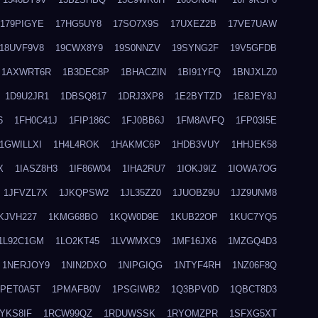
179PIGYE
17HG5UY8
17SO7X9S
17UXEZ2B
17VE7UAW
18UVF9V8
19CWX8Y9
19S0NNZV
19SYNG2F
19V5GFDB
1AXWRT6R
1B3DEC8P
1BHACZIN
1BI91YFQ
1BNJXLZ0
1D9U2JR1
1DBSQ817
1DRJ3XP8
1E2BYTZD
1E8JEY8J
6
1FH0C41J
1FIP186C
1FJ0BB6J
1FM8AVFQ
1FP03I5E
1GWILLXI
1H4L4ROK
1HAKMC6P
1HDB3VUY
1HHJEK58
X
1IASZ8H3
1IF86W04
1IHA2RU7
1IOKJ9IZ
1IOWA7OG
1JFVZL7X
1JKQPSW2
1JL35ZZ0
1JUOBZ9U
1JZ9UNM8
KJVH227
1KMG68BO
1KQW0D9E
1KUB22OP
1KUC7YQ5
1L92C1GM
1LO2KT45
1LVWMXC9
1MF16JX6
1MZGQ4D3
1NERJOY9
1NIN2DXO
1NIPGIQG
1NTYF4RH
1NZ06F8Q
1PET0A5T
1PMAFB0V
1PSGIWB2
1Q3BPV0D
1QBCT8D3
YKS8IF
1RCW99QZ
1RDUWSSK
1RYOMZPR
1SFXG5XT