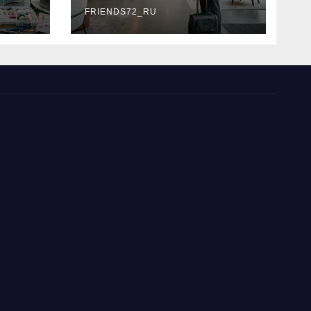
типы
FRIENDS72_RU