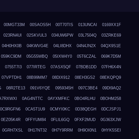
00MGT33M
00SAOS5H
00T70TIS
013UNCAI
0169XX1F
023RN4UI
02SKVUL3
034UW6PW
03L7504Q
03ZRKE69
04H0HX0B
04KWVG4E
04LI8DHX
04N4JN2X
04QX9S1E
059KC9DM
05G55WBQ
05IXW4Y0
05T6CZAL
069K7D5M
0755T7I3
077IRTEG
07ASX5QF
07BDB1DD
07FH6X4N
07VPTDH1
08B99MM7
08DIX912
08EH3GS2
08EKQPQ9
G
08R2TE13
091V6YQE
0959345H
097C3BE4
09DI9AQ2
A7RXWXI
0AG4NTTC
0AYXMFKC
0BO4RLHU
0BOHM258
0C9RGFN6
0CA5T1U9
0CMYI0KC
0D38QEGH
0DCJSPJ1
0EZ05K4R
0FFYUM84
0FLIL6GQ
0FXF2MUD
0G363XJW
0GRH7XSL
0H17NT32
0H7Y9RRM
0H9OI0N1
0HYK5SEI