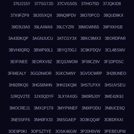
376J215Y
377SG7JD
37CVGS0S
37IHO75D
37JQKID8
37X9FZP9
38J0SXQX
38NQ9PDV
38O70PCO
38QUD9KX
39D3U3A0
39LAIWA9
39LCYZRI
39MGWN55
39PXKH1B
3A43DKQP
3AGNJUCU
3ATCGY3X
3BKC9MX3
3BORDPAR
3BVH0QRQ
3BWP93L1
3BYQ70GJ
3C9KPDQV
3CL4BSMV
3EIFINEE
3EORXV8Z
3EQ3JWOM
3F09CZ9V
3F1DPDSC
3F84EALY
3GGDN4OR
3GKCN4NY
3GVOCWRP
3H28UNEO
3H92RKQ0
3HG56NHN
3HHJ1KQM
3HSTLPXX
3HSUVSEU
3JRQV2TE
3JX0QDYF
3LXYAX0G
3M0R5J0Y
3ME42K9J
3MOCREJ1
3MX1P1T9
3MYP6NEF
3N0IPODU
3N8UCE6Q
3NE5SFF6
3NH0FX33
3NISGAEP
3O3KQQ4F
3OBDFAXI
3OE9P0KI
3OPSZTYE
3OSK46GW
3P20H0VW
3PEBEUPM