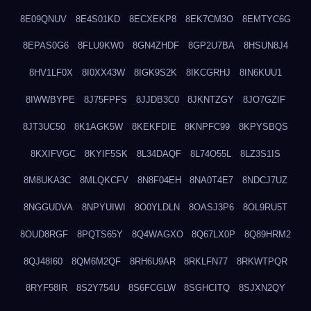
8E09QNUV
8E4S01KD
8ECXEKP8
8EK7CM3O
8EMTYC6G
8EPAS0G6
8FLU9KW0
8GN4ZHDF
8GP2U7BA
8HSUN8J4
8HV1LF0X
8I0XX43W
8IGK9S2K
8IKCGRHJ
8IN6KUU1
8IWWBYPE
8J75FPFS
8JJDB3C0
8JKNTZGY
8JO7GZIF
8JT3UC50
8K1AGK5W
8KEKFDIE
8KNPFC99
8KPYSBQS
8KXIFVGC
8KYIF5SK
8L34DAQF
8L74O55L
8LZ3S1IS
8M8UKA3C
8MLQKCFV
8N8F04EH
8NA0T4E7
8NDCJ7UZ
8NGGUDVA
8NPYUIWI
8O0YLDLN
8OASJ3P6
8OL9RU5T
8OUD8RGF
8PQTS65Y
8Q4WAGXO
8Q67LX0P
8Q89HRM2
8QJ48I60
8QM6M2QF
8RH6U9AR
8RKLFN77
8RKWTPQR
8RYF58IR
8S2Y754U
8S6FCGLW
8SGHCITQ
8SJXN2QY