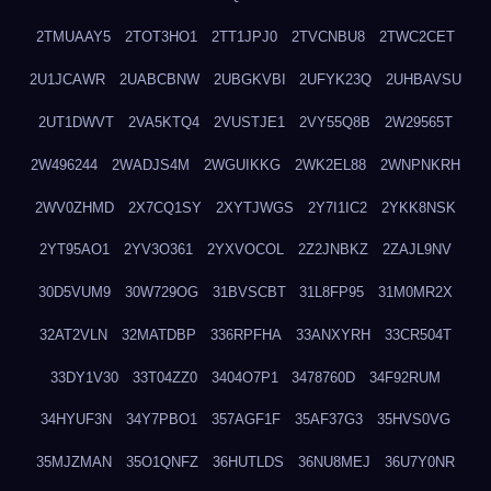
2TMUAAY5
2TOT3HO1
2TT1JPJ0
2TVCNBU8
2TWC2CET
2U1JCAWR
2UABCBNW
2UBGKVBI
2UFYK23Q
2UHBAVSU
2UT1DWVT
2VA5KTQ4
2VUSTJE1
2VY55Q8B
2W29565T
2W496244
2WADJS4M
2WGUIKKG
2WK2EL88
2WNPNKRH
2WV0ZHMD
2X7CQ1SY
2XYTJWGS
2Y7I1IC2
2YKK8NSK
2YT95AO1
2YV3O361
2YXVOCOL
2Z2JNBKZ
2ZAJL9NV
30D5VUM9
30W729OG
31BVSCBT
31L8FP95
31M0MR2X
32AT2VLN
32MATDBP
336RPFHA
33ANXYRH
33CR504T
33DY1V30
33T04ZZ0
3404O7P1
3478760D
34F92RUM
34HYUF3N
34Y7PBO1
357AGF1F
35AF37G3
35HVS0VG
35MJZMAN
35O1QNFZ
36HUTLDS
36NU8MEJ
36U7Y0NR