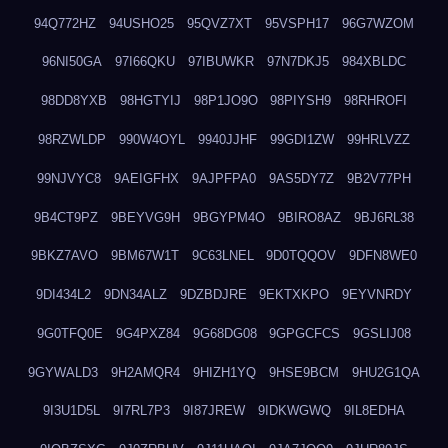
94Q772HZ
94USHO25
95QVZ7XT
95VSPH17
96G7WZOM
96NI50GA
97I66QKU
97IBUWKR
97N7DKJ5
984XBLDC
98DD8YXB
98HGTYIJ
98P1JO9O
98PIYSH9
98RHROFI
98RZWLDP
990W4OYL
9940JJHF
99GDI1ZW
99HRLVZZ
99NJVYC8
9AEIGFHX
9AJPFPA0
9AS5DY7Z
9B2V77PH
9B4CT9PZ
9BEYVG9H
9BGYPM4O
9BIRO8AZ
9BJ6RL38
9BKZ7AVO
9BM67W1T
9C63LNEL
9D0TQQOV
9DFN8WE0
9DI434L2
9DN34ALZ
9DZBDJRE
9EKTXKPO
9EYVNRDY
9G0TFQ0E
9G4PXZ84
9G68DG08
9GPGCFCS
9GSLIJ08
9GYWALD3
9H2AMQR4
9HIZH1YQ
9HSE9BCM
9HU2G1QA
9I3U1D5L
9I7RL7P3
9I87JREW
9IDKWGWQ
9IL8EDHA