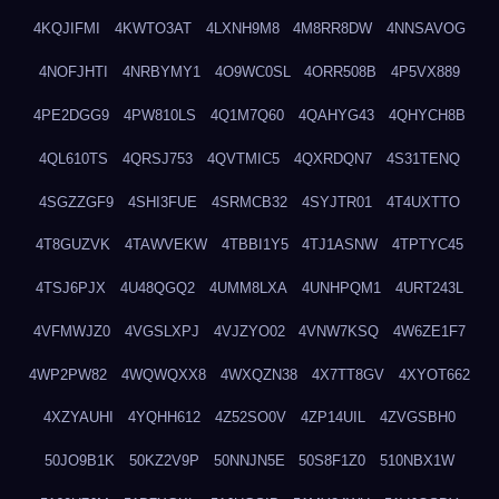
4KQJIFMI
4KWTO3AT
4LXNH9M8
4M8RR8DW
4NNSAVOG
4NOFJHTI
4NRBYMY1
4O9WC0SL
4ORR508B
4P5VX889
4PE2DGG9
4PW810LS
4Q1M7Q60
4QAHYG43
4QHYCH8B
4QL610TS
4QRSJ753
4QVTMIC5
4QXRDQN7
4S31TENQ
4SGZZGF9
4SHI3FUE
4SRMCB32
4SYJTR01
4T4UXTTO
4T8GUZVK
4TAWVEKW
4TBBI1Y5
4TJ1ASNW
4TPTYC45
4TSJ6PJX
4U48QGQ2
4UMM8LXA
4UNHPQM1
4URT243L
4VFMWJZ0
4VGSLXPJ
4VJZYO02
4VNW7KSQ
4W6ZE1F7
4WP2PW82
4WQWQXX8
4WXQZN38
4X7TT8GV
4XYOT662
4XZYAUHI
4YQHH612
4Z52SO0V
4ZP14UIL
4ZVGSBH0
50JO9B1K
50KZ2V9P
50NNJN5E
50S8F1Z0
510NBX1W