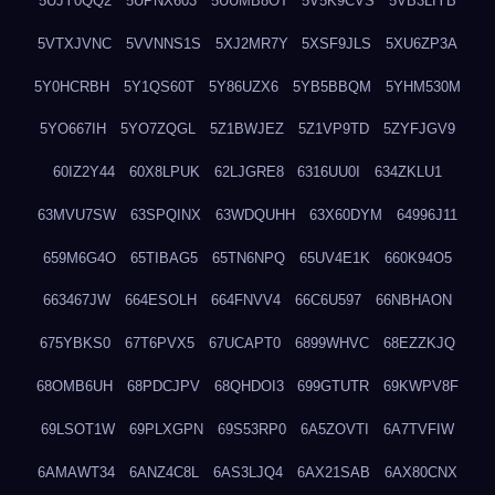
5UJY0QQ2
5UPNX603
5UUMB8OT
5V5K9CVS
5VB3LIYB
5VTXJVNC
5VVNNS1S
5XJ2MR7Y
5XSF9JLS
5XU6ZP3A
5Y0HCRBH
5Y1QS60T
5Y86UZX6
5YB5BBQM
5YHM530M
5YO667IH
5YO7ZQGL
5Z1BWJEZ
5Z1VP9TD
5ZYFJGV9
60IZ2Y44
60X8LPUK
62LJGRE8
6316UU0I
634ZKLU1
63MVU7SW
63SPQINX
63WDQUHH
63X60DYM
64996J11
659M6G4O
65TIBAG5
65TN6NPQ
65UV4E1K
660K94O5
663467JW
664ESOLH
664FNVV4
66C6U597
66NBHAON
675YBKS0
67T6PVX5
67UCAPT0
6899WHVC
68EZZKJQ
68OMB6UH
68PDCJPV
68QHDOI3
699GTUTR
69KWPV8F
69LSOT1W
69PLXGPN
69S53RP0
6A5ZOVTI
6A7TVFIW
6AMAWT34
6ANZ4C8L
6AS3LJQ4
6AX21SAB
6AX80CNX