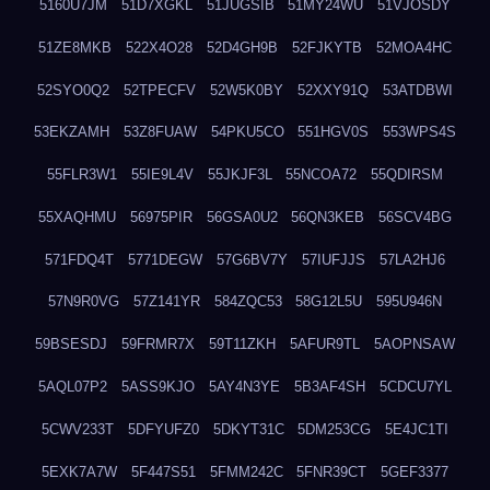
5160U7JM
51D7XGKL
51JUGSIB
51MY24WU
51VJOSDY
51ZE8MKB
522X4O28
52D4GH9B
52FJKYTB
52MOA4HC
52SYO0Q2
52TPECFV
52W5K0BY
52XXY91Q
53ATDBWI
53EKZAMH
53Z8FUAW
54PKU5CO
551HGV0S
553WPS4S
55FLR3W1
55IE9L4V
55JKJF3L
55NCOA72
55QDIRSM
55XAQHMU
56975PIR
56GSA0U2
56QN3KEB
56SCV4BG
571FDQ4T
5771DEGW
57G6BV7Y
57IUFJJS
57LA2HJ6
57N9R0VG
57Z141YR
584ZQC53
58G12L5U
595U946N
59BSESDJ
59FRMR7X
59T11ZKH
5AFUR9TL
5AOPNSAW
5AQL07P2
5ASS9KJO
5AY4N3YE
5B3AF4SH
5CDCU7YL
5CWV233T
5DFYUFZ0
5DKYT31C
5DM253CG
5E4JC1TI
5EXK7A7W
5F447S51
5FMM242C
5FNR39CT
5GEF3377