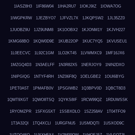
1IASZ8H3
1IF86W04
1IHA2RU7
1IOKJ9IZ
1IOWA7OG
1IWGPKRW
1JEZBYO7
1JFVZL7X
1JKQPSW2
1JL35ZZ0
1JUOBZ9U
1JZ9UNM8
1K1OOBX2
1KJONM1Y
1KJVH227
1KMG68BO
1KQW0D9E
1KUB22OP
1KUC7YQ5
1KVUSEU1
1L0EECVC
1L92C1GM
1LO2KT45
1LVWMXC9
1MF16JX6
1MZGQ4D3
1N3AELFF
1N3R82X5
1NERJOY9
1NIN2DXO
1NIPGIQG
1NTYF4RH
1NZ06F8Q
1OELGBE2
1OUI6BYG
1PET0A5T
1PMAFB0V
1PSGIWB2
1Q3BPV0D
1QBCT8D3
1QMT9XGT
1QWO8TSQ
1QYKS8IF
1RCW99QZ
1RDUWSSK
1RYOMZPR
1SFXG5XT
1SSBXDLO
1SZ258AV
1T04TFO9
1T3A32QI
1TQ4XCLI
1URGFNU5
1USMDQTI
1USXOD9C
1UTQO46Q
1UXXH5X4
1V2M00OW
1VHOFJ5Z
1VLGOT3L