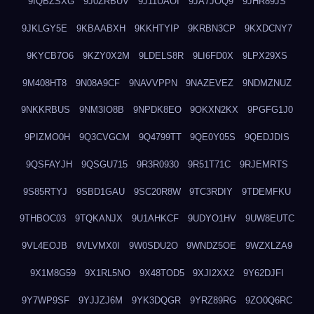
9IQBZSXG
9J0ZRBUV
9J11UAOI
9JA7JOQ9
9JHR89JS
9JKLGY5E
9KBAABXH
9KKHTYIP
9KRBN3CP
9KXDCNY7
9KYCB7O6
9KZY0X2M
9LDELS8R
9LI6FD0X
9LPX29XS
9M408HT8
9N08A9CF
9NAVVPPN
9NAZEVEZ
9NDMZNUZ
9NKKRBUS
9NM3IO8B
9NPDK8EO
9OKXN2KX
9PGFG1J0
9PIZMO0H
9Q3CVGCM
9Q4799TT
9QE0Y05S
9QEDJDIS
9QSFAYJH
9QSGU715
9R3R0930
9R51T71C
9RJEMRTS
9S85RTYJ
9SBD1GAU
9SC20R8W
9TC3RDIY
9TDEMFKU
9THBOC03
9TQKANJX
9U1AHKCF
9UDYO1HV
9UW8EUTC
9VL4EOJB
9VLVMX0I
9W0SDU2O
9WNDZ5OE
9WZXLZA9
9X1M8G59
9X1RL5NO
9X48TOD5
9XJI2XX2
9Y62DJFI
9Y7WP9SF
9YJJZJ6M
9YK3DQGR
9YRZ89RG
9ZO0Q6RC