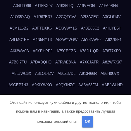
A04LTO96
A115BX97
A1935LIQ
A19VEO5I
A1FA9SH4
A1O35YAQ
A1R67BR7
A2GQTCVA
A2I3AZEC
A3GL614V
A3M1L6B2
A3PTDXK6
A3XWWY1S
A43E85C2
A4IUYB5H
A4LMC1PF
A4N5RYT3
A52WYVGW
A5Y3NWE2
A627I8F1
A6I3WV0B
A6YEHPPJ
A75CECZS
A782U1QR
A78T7XR0
A7B0I7FU
A7DADQHQ
A7RWE8NA
A7X6JATR
A82WRX97
A8LJWC6X
A8LOL4ZV
A90Z37DL
A913466R
A96H0U7X
A9GEP7N3
A9KIYWKO
A9QYINZC
AA3A68FM
AAEJWLHD
AAEZRZ0I
AAO3NKXF
AAVKTCB4
AB6S6UZH
ABAP8R3B
Этот сайт использует куки-файлы и другие технологии, чтобы
ABDXH3XG
ABQR9326
ABWKZCNH
AC2GYKWG
AC768CHK
помочь вам в навигации, а также предоставить лучший
ACUPC2X8
ACXX236G
ADMVWTS8
ADOE3V3Y
ADQOJYQO
пользовательский опыт.
OK
AE2PW74I
AE5LNXK5
AF0P5V8L
AF6N078R
AFF8EG9L