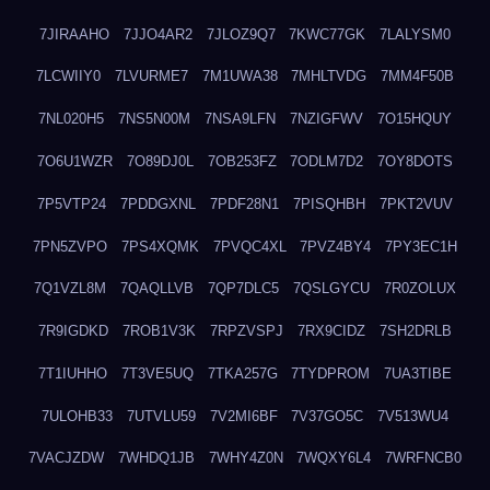
7JIRAAHO
7JJO4AR2
7JLOZ9Q7
7KWC77GK
7LALYSM0
7LCWIIY0
7LVURME7
7M1UWA38
7MHLTVDG
7MM4F50B
7NL020H5
7NS5N00M
7NSA9LFN
7NZIGFWV
7O15HQUY
7O6U1WZR
7O89DJ0L
7OB253FZ
7ODLM7D2
7OY8DOTS
7P5VTP24
7PDDGXNL
7PDF28N1
7PISQHBH
7PKT2VUV
7PN5ZVPO
7PS4XQMK
7PVQC4XL
7PVZ4BY4
7PY3EC1H
7Q1VZL8M
7QAQLLVB
7QP7DLC5
7QSLGYCU
7R0ZOLUX
7R9IGDKD
7ROB1V3K
7RPZVSPJ
7RX9CIDZ
7SH2DRLB
7T1IUHHO
7T3VE5UQ
7TKA257G
7TYDPROM
7UA3TIBE
7ULOHB33
7UTVLU59
7V2MI6BF
7V37GO5C
7V513WU4
7VACJZDW
7WHDQ1JB
7WHY4Z0N
7WQXY6L4
7WRFNCB0