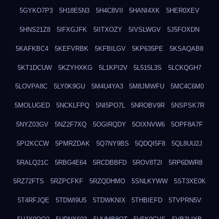
5GYKO7P3
5H18E5N3
5H4C8VII
5HANI4XK
5HER0XEV
5HNS21Z8
5IFXGJFK
5IITXOZY
5IVSLWGV
5J5FOXDN
5KAFKBC4
5KEFVRBK
5KFBILGV
5KP635PE
5KSAQAB8
5KT1DCUW
5KZYHXKG
5L1KPI2V
5L515L3S
5LCKQGH7
5LOVPA8C
5LY0K9GU
5M4U4YA3
5M8JMWFU
5MC4C6M0
5MOLUGED
5NCKLFPQ
5NI5PO7L
5NROBV9R
5NSPSK7R
5NYZ03GV
5NZ2F7XQ
5OGIRQDY
5OIXNVW6
5OPF8A7F
5PI2KCCW
5PMRZDAK
5Q7NY9BS
5QDQI5F8
5QL8UU2J
5RALQ21C
5RBG4E64
5RCDBBFD
5ROV8T2I
5RP6DWR8
5RZ72FTS
5RZPCFKF
5RZQDHMO
5SNLKYWW
5ST3XE0K
5T4RFJQE
5TDWI9U5
5TDWKNIX
5THBIEFD
5TVPRN5V