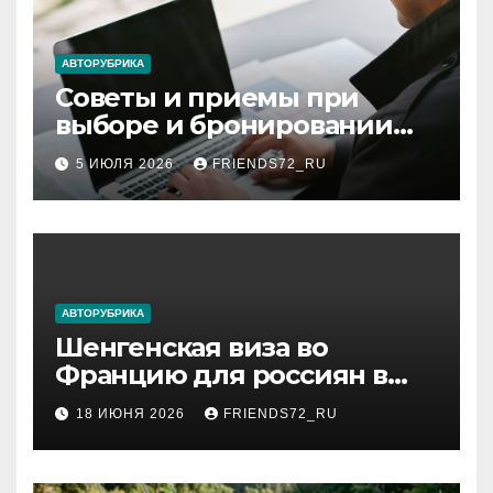
АВТОРУБРИКА
Советы и приемы при
выборе и бронировании
авиабилетов
5 ИЮЛЯ 2026
FRIENDS72_RU
АВТОРУБРИКА
Шенгенская виза во
Францию для россиян в
2026 году: сроки от 3 дней
18 ИЮНЯ 2026
FRIENDS72_RU
и список необходимых
документов