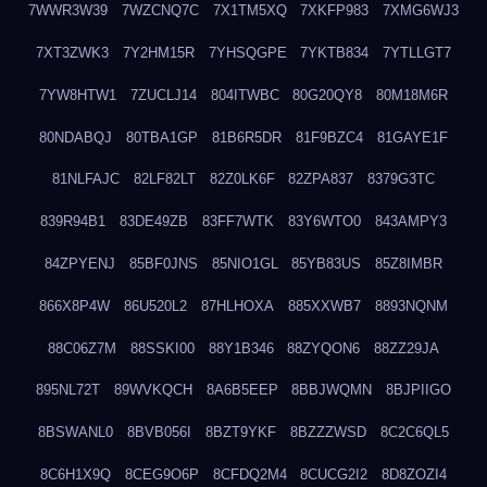
7WWR3W39
7WZCNQ7C
7X1TM5XQ
7XKFP983
7XMG6WJ3
7XT3ZWK3
7Y2HM15R
7YHSQGPE
7YKTB834
7YTLLGT7
7YW8HTW1
7ZUCLJ14
804ITWBC
80G20QY8
80M18M6R
80NDABQJ
80TBA1GP
81B6R5DR
81F9BZC4
81GAYE1F
81NLFAJC
82LF82LT
82Z0LK6F
82ZPA837
8379G3TC
839R94B1
83DE49ZB
83FF7WTK
83Y6WTO0
843AMPY3
84ZPYENJ
85BF0JNS
85NIO1GL
85YB83US
85Z8IMBR
866X8P4W
86U520L2
87HLHOXA
885XXWB7
8893NQNM
88C06Z7M
88SSKI00
88Y1B346
88ZYQON6
88ZZ29JA
895NL72T
89WVKQCH
8A6B5EEP
8BBJWQMN
8BJPIIGO
8BSWANL0
8BVB056I
8BZT9YKF
8BZZZWSD
8C2C6QL5
8C6H1X9Q
8CEG9O6P
8CFDQ2M4
8CUCG2I2
8D8ZOZI4