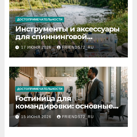
ДОСТОПРИМЕЧАТЕЛЬНОСТИ
Инструменты и аксессуары
для спиннинговой
рыбалки: назначение и
17 ИЮНЯ 2026
FRIENDS72_RU
типы
ДОСТОПРИМЕЧАТЕЛЬНОСТИ
Гостиница для
командировки: основные
критерии выбора
15 ИЮНЯ 2026
FRIENDS72_RU