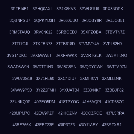
3PFEI4E1
3PHQ0AXL
3PJX8KV3
3PWL81U6
3PX3NDPK
3QBNPSU7
3QPKYD3H
3R660UUO
3R8OBY8R
3RJJOB51
3RM5TAUQ
3RV0N612
3SRBQEDJ
3SXFZOBA
3TBVTN7Z
3TFI7CJL
3TKFBN73
3TTB618D
3TVMVY4A
3VPL82H9
3VS14DKC
3VX5WW8T
3VXFRWKX
3VZRTGEK
3W3MHD4O
3WAD8W9N
3WDTF1N3
3WI8G8SN
3WQDYCWK
3WTTA97N
3WU70G19
3X71FE60
3XC4DIU7
3XMIH0VI
3XMLLD4K
3XWW9P5D
3Y2Z2FMH
3YXUATB4
3Z3344KT
3ZBBJF82
3ZUNKQ9P
40PEO5RM
418TPYOG
41A6AQPI
41CR68ZC
428MPM7O
42EW9PZP
42HIOZNV
42QOZROE
437L5RRA
43BE766X
43EEF23E
43IP3TZ3
43OJ1AEY
43SSFXBJ