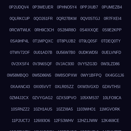
0P2UDQV4
0P3WEUER
0PHNO5Y4
0PPJIUB7
0PUMEZB4
0QLRKCUP
0QO261FR
0QR27BKM
0QV0STGJ
0R7FXEI4
0RCWTWLK
0RH9C3CH
0S284R8O
0S4IXXQE
0S9E2KPP
0SA9HP4L
0T1MPQXC
0T8PUJB2
0T9LQ0SF
0TDEQ0TY
0TWV72OF
0U01AD7B
0U56W7B0
0UDKWD5I
0UELVNFD
0V2IXSF4
0V3N6SQF
0VJAC930
0VY5ZG3D
0W3LZD86
0W58MBQO
0W5D86N5
0W8SOPXW
0WY1BFPQ
0X4GG1J6
0XAANC43
0XI05VVT
0XLR0SZZ
0XW3VGXD
0ZAVTHSI
0ZM4J2CX
0ZVYGAG2
0ZXS0PVO
105XMS37
10LFO9CA
10SRNZZ2
10ZH1AUS
10ZZI8A5
1103WHO1
11MGVORK
11P2UCTJ
126I93O6
12FS3WHV
12HZ1JWW
12K469CE