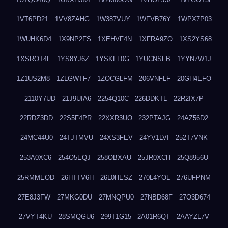
1VT6PD21
1VV8ZAHG
1W387VUY
1WFVB76Y
1WPX7P03
1WUHK6D4
1X9NP2FS
1XEHVF4N
1XFRA9ZO
1XS2YS68
1XSROT4L
1YS8YJ6Z
1YSKFL0G
1YUCNSFB
1YYN7W1J
1Z1US2M8
1ZLGWTF7
1ZOCGLFM
206VNFLF
20GH4EFO
2110Y7UD
21J9UIA6
2254Q10C
226DDKTL
22R2IX7P
22RDZ3DD
22S5F4PR
22XXR3UO
232PTAJG
24AZ56D2
24MC44U0
24TJTMVU
24XS3FEV
24YV1LVI
252T7VNK
253A0XC6
254O5EQJ
258OBXAU
25JR0XCH
25Q8956U
25RMMEOD
26HTTV6H
26L0HESZ
270L4YOL
276UFPNM
27E8J3FW
27MKG0DU
27MNQPU0
27NBD68F
27O3D674
27VYT4KU
28SMQGU6
299T1G15
2A01R6QT
2AAYZL7V