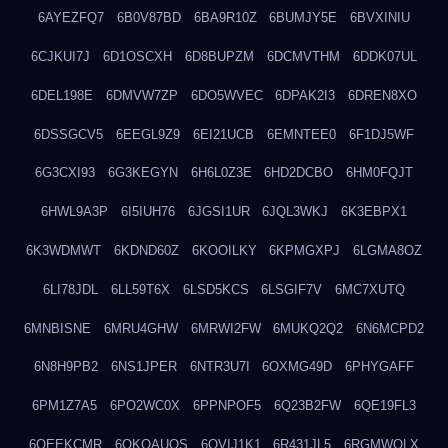
6AYEZFQ7
6B0V87BD
6BA9R10Z
6BUMJY5E
6BVXINIU
6CJKUI7J
6D1OSCXH
6D8BUPZM
6DCMVTHM
6DDK07UL
6DEL198E
6DMVW7ZP
6DO5WVEC
6DPAK2I3
6DREN8XO
6DSSGCV5
6EEGL9Z9
6EI21UCB
6EMNTEE0
6F1DJ5WF
6G3CXI93
6G3KEGYN
6H6L0Z3E
6HD2DCBO
6HM0FQJT
6HWL9A3P
6I5IUH76
6JGSI1UR
6JQL3WKJ
6K3EBPX1
6K3WDMWT
6KDND60Z
6KOOILKY
6KPMGXPJ
6LGMA8OZ
6LI78JDL
6LL59T6X
6LSD5KCS
6LSGIF7V
6MC7XUTQ
6MNBISNE
6MRU4GHW
6MRWI2FW
6MUKQ2Q2
6N6MCPD2
6N8H9PB2
6NS1JPER
6NTR3U7I
6OXMG49D
6PHYGAFF
6PM1Z7A5
6PO2WC0X
6PPNPOF5
6Q23B2FW
6QE19FL3
6QEEKCMR
6QKOAUOS
6QVIJ1K1
6R431JL5
6RGMWOLX