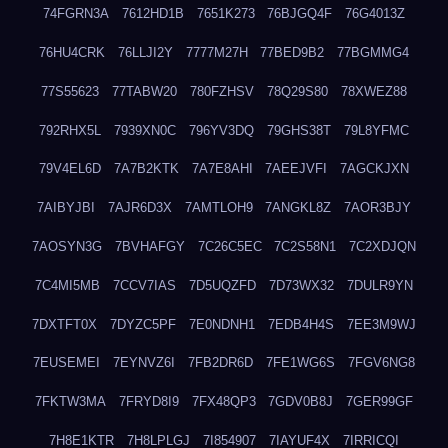
74FGRN3A
7612HD1B
7651K273
76BJGQ4F
76G4013Z
76HU4CRK
76LLJI2Y
7777M27H
77BED9B2
77BGMMG4
77S55623
77TABW20
780FZHSV
78Q29S80
78XWEZ88
792RHX5L
7939XN0C
796YV3DQ
79GHS38T
79L8YFMC
79V4EL6D
7A7B2KTK
7A7E8AHI
7AEEJVFI
7AGCKJXN
7AIBYJBI
7AJR6D3X
7AMTLOH9
7ANGKL8Z
7AOR3BJY
7AOSYN3G
7BVHAFGY
7C26C5EC
7C2S58N1
7C2XDJQN
7C4MI5MB
7CCV7IAS
7D5UQZFD
7D73WX32
7DULR9YN
7DXTFT0X
7DYZC5PF
7E0NDNH1
7EDB4H4S
7EE3M9WJ
7EUSEMEI
7EYNVZ6I
7FB2DR6D
7FE1WG6S
7FGV6NG8
7FKTW3MA
7FRYD8I9
7FX48QP3
7GDV0B8J
7GER99GF
7H8E1KTR
7H8LPLGJ
7I854907
7IAYUF4X
7IRRICQI