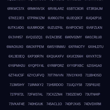
6RKWC57X
6RMKNV3X
6RV8LARZ
6SBTC8OR
6T3R3AJM
6TKE2JE3
6TPRWJZM
6U06OJTH
6UJEQ0CF
6UQ42P16
6UTK14DG
6UU9ROQK
6UZUZF6L
6V4POCW2
6V6FZLKN
6VJVHI57
6VQ1DZQ1
6VZACB5E
6W0V02MY
6W1CRLU0
6WAOIUX0
6WJXFPEM
6WSY8NWU
6XFR4OTY
6XIHLDTU
6XL3E0EQ
6XP30R7N
6XQUAXFV
6XUCD56H
6XVXTC5I
6Y6PMH2U
6YQP5Y4L
6YR8PDRZ
6YY0PXBC
6ZISH1A0
6ZT4UC5F
6ZYCUFVQ
70T7NVVN
70V1YKH3
711BHOSD
713M5IHY
718NNXY2
71H5RDOO
71UQJY58
725P81XE
727P972L
72FW37AL
73CXZZM4
73IDZEWO
73UTNHIP
73VKAF4E
740HGIUK
745ACL1O
74DPJX4S
74DVDXRM