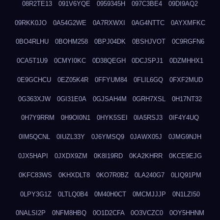
08R2TE13
091V6YQE
0959345H
097C3BE4
09DI9AQ2
09RKK0JO
0A54G2WE
0A7RXWXI
0AG4NTTC
0AYXMFKC
0BO4RLHU
0BOHM258
0BPJ04DK
0BSHJVOT
0C9RGFN6
0CA5T1U9
0CMYI0KC
0D38QEGH
0DCJSPJ1
0DZMHHX1
0E9GCHCU
0EZ05K4R
0FFYUM84
0FLIL6GQ
0FXF2MUD
0G363XJW
0GI31E0A
0GJSAH4M
0GRH7XSL
0H17NT32
0H7Y9RRM
0H9OI0N1
0HYK5SEI
0IA5RSJ3
0IF4Y4UQ
0IM5QCNL
0IUZL33Y
0J6YMSQ9
0JAWX05J
0JMG9NJH
0JX5HAPI
0JXDX9ZM
0K8I19RD
0KA2KHRR
0KCE9EJG
0KFC83WS
0KHXDLT8
0KO7R0BZ
0LA240G7
0LIQ91PM
0LPY3G1Z
0LTLQ0B4
0M40H0CT
0MCMJJJP
0N1LZI50
0NALSI2P
0NFM8HBQ
0O1D2CFA
0O3VCZC0
0OY5HHNM