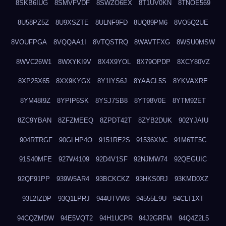
8SKB6IUG
8SMVFVDF
8SWZO6EX
8T1UV0KN
8TNOE569
8U58PZ5Z
8U9XSZTE
8ULNF9FD
8UQ89PM6
8VO5Q2UE
8VOUFPGA
8VQQAA1I
8VTQSTRQ
8WAVTFXG
8WSU0MSW
8WVC26W1
8WXYKI9V
8X4X9YOL
8X79OPDP
8XCY80VZ
8XP25X65
8XX9KYGX
8Y1IYS6J
8YAACL5S
8YKVAXRE
8YM48I9Z
8YPIP6SK
8YSJ7SB8
8YT98V0E
8YTM92ET
8ZC9YBAN
8ZFZMEEQ
8ZPDT42T
8ZYB2DUK
902YJAIU
904RTRGF
90GLHP4O
9151RE2S
91536XNC
91M6TF5C
91S40MFE
927W4109
92D4V1SF
92NJMW74
92QEGUIC
92QF91PP
939W5AR4
93BCKCKZ
93HKS0RJ
93KMD0XZ
93L2IZDP
93Q1LPRJ
944UTVW8
94555E9U
94CLT1XT
94CQZMDW
94E5VQT2
94H1UCPR
94J2GRFM
94Q4Z2L5