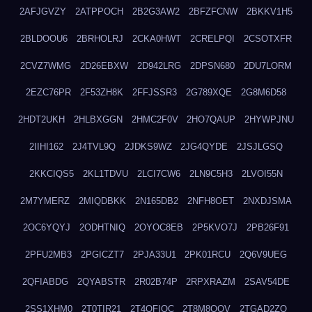
2AFJGVZY
2ATPPOCH
2B2G3AW2
2BFZFCNW
2BKKV1H5
2BLDOOU6
2BRHOLRJ
2CKA0HWT
2CRELPQI
2CSOTXFR
2CVZ7WMG
2D26EBXW
2D942LRG
2DPSN680
2DU7LORM
2EZC76PR
2F53ZH8K
2FFJSSR3
2G789XQE
2G8M6D58
2HDT2UKH
2HLBXGGN
2HMC2F0V
2HO7QAUP
2HYWPJNU
2IIHI162
2J4TVL9Q
2JDKS9WZ
2JG4QYDE
2JSJLGSQ
2KKCIQS5
2KL1TDVU
2LCI7CW6
2LN9C5H3
2LVOI55N
2M7YMERZ
2MIQDBKK
2N165DB2
2NFH8OET
2NXDJSMA
2OC6YQYJ
2ODHTNIQ
2OYOC8EB
2P5KVO7J
2PB26F91
2PFU2MB3
2PGICZT7
2PJA33U1
2PK01RCU
2Q6V9UEG
2QFIABDG
2QYABSTR
2R02B74P
2RPXRAZM
2SAV54DE
2SS1XHM0
2T0TIR21
2T4QFIOC
2T8M8OOV
2TGAD2ZO