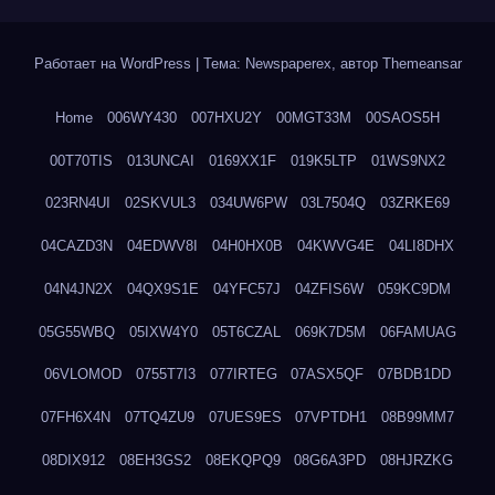
Работает на WordPress
|
Тема: Newspaperex, автор
Themeansar
Home
006WY430
007HXU2Y
00MGT33M
00SAOS5H
00T70TIS
013UNCAI
0169XX1F
019K5LTP
01WS9NX2
023RN4UI
02SKVUL3
034UW6PW
03L7504Q
03ZRKE69
04CAZD3N
04EDWV8I
04H0HX0B
04KWVG4E
04LI8DHX
04N4JN2X
04QX9S1E
04YFC57J
04ZFIS6W
059KC9DM
05G55WBQ
05IXW4Y0
05T6CZAL
069K7D5M
06FAMUAG
06VLOMOD
0755T7I3
077IRTEG
07ASX5QF
07BDB1DD
07FH6X4N
07TQ4ZU9
07UES9ES
07VPTDH1
08B99MM7
08DIX912
08EH3GS2
08EKQPQ9
08G6A3PD
08HJRZKG