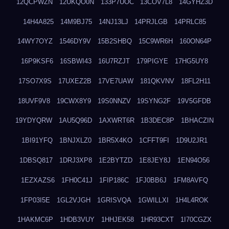
12QCPWZN
12UKQO0N
133P7UOC
13COV7L8
14GYHZ3D
14H4A825
14M9BJ75
14NJ13LJ
14PRJLGB
14PRLC85
14WY7OYZ
1546DY9V
15B2SHBQ
15C9WR6H
160ON64P
16P9KSF6
16SBWI43
16U7RZJT
179PIGYE
17HG5UY8
17SO7X9S
17UXEZ2B
17VE7UAW
181QKVNV
18FL2H11
18UVF9V8
19CWX8Y9
19S0NNZV
19SYNG2F
19V5GFDB
19YDYQRW
1AU5Q96D
1AXWRT6R
1B3DEC8P
1BHACZIN
1BI91YFQ
1BNJXLZ0
1BR5X4KO
1CFFT9FI
1D9U2JR1
1DBSQ817
1DRJ3XP8
1E2BYTZD
1E8JEY8J
1EN94O56
1EZXAZS6
1FH0C41J
1FIP186C
1FJ0BB6J
1FM8AVFQ
1FP03I5E
1GL2VJGH
1GRISVQA
1GWILLXI
1H4L4ROK
1HAKMC6P
1HDB3VUY
1HHJEK58
1HR93CXT
1I70CGZX