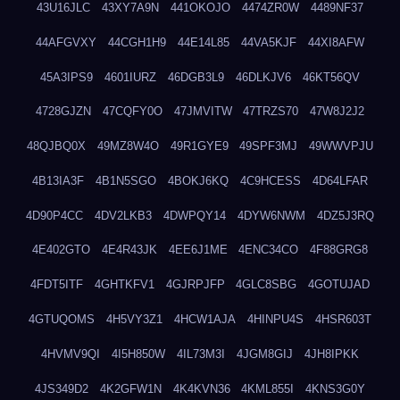
43U16JLC
43XY7A9N
441OKOJO
4474ZR0W
4489NF37
44AFGVXY
44CGH1H9
44E14L85
44VA5KJF
44XI8AFW
45A3IPS9
4601IURZ
46DGB3L9
46DLKJV6
46KT56QV
4728GJZN
47CQFY0O
47JMVITW
47TRZS70
47W8J2J2
48QJBQ0X
49MZ8W4O
49R1GYE9
49SPF3MJ
49WWVPJU
4B13IA3F
4B1N5SGO
4BOKJ6KQ
4C9HCESS
4D64LFAR
4D90P4CC
4DV2LKB3
4DWPQY14
4DYW6NWM
4DZ5J3RQ
4E402GTO
4E4R43JK
4EE6J1ME
4ENC34CO
4F88GRG8
4FDT5ITF
4GHTKFV1
4GJRPJFP
4GLC8SBG
4GOTUJAD
4GTUQOMS
4H5VY3Z1
4HCW1AJA
4HINPU4S
4HSR603T
4HVMV9QI
4I5H850W
4IL73M3I
4JGM8GIJ
4JH8IPKK
4JS349D2
4K2GFW1N
4K4KVN36
4KML855I
4KNS3G0Y