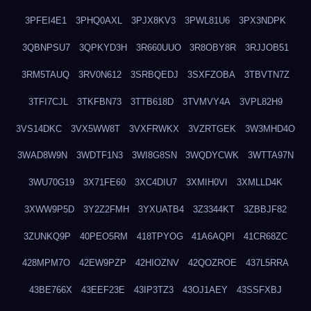
3PFEI4E1
3PHQ0AXL
3PJX8KV3
3PWL81U6
3PX3NDPK
3QBNPSU7
3QPKYD3H
3R660UUO
3R8OBY8R
3RJJOB51
3RM5TAUQ
3RV0N612
3SRBQEDJ
3SXFZOBA
3TBVTN7Z
3TFI7CJL
3TKFBN73
3TTB618D
3TVMVY4A
3VPL82H9
3VS14DKC
3VX5WW8T
3VXFRWKX
3VZRTGEK
3W3MHD4O
3WAD8W9N
3WDTF1N3
3WI8G8SN
3WQDYCWK
3WTTA97N
3WU70G19
3X71FE60
3XC4DIU7
3XMIH0VI
3XMLLD4K
3XWW9P5D
3Y2Z2FMH
3YXUATB4
3Z3344KT
3ZBBJF82
3ZUNKQ9P
40PEO5RM
418TPYOG
41A6AQPI
41CR68ZC
428MPM7O
42EW9PZP
42HIOZNV
42QOZROE
437L5RRA
43BE766X
43EEF23E
43IP3TZ3
43OJ1AEY
43SSFXBJ