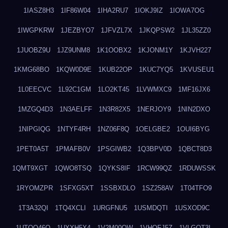
1IASZ8H3
1IF86W04
1IHA2RU7
1IOKJ9IZ
1IOWA7OG
1IWGPKRW
1JEZBYO7
1JFVZL7X
1JKQPSW2
1JL35ZZ0
1JUOBZ9U
1JZ9UNM8
1K1OOBX2
1KJONM1Y
1KJVH227
1KMG68BO
1KQW0D9E
1KUB22OP
1KUC7YQ5
1KVUSEU1
1L0EECVC
1L92C1GM
1LO2KT45
1LVWMXC9
1MF16JX6
1MZGQ4D3
1N3AELFF
1N3R82X5
1NERJOY9
1NIN2DXO
1NIPGIQG
1NTYF4RH
1NZ06F8Q
1OELGBE2
1OUI6BYG
1PET0A5T
1PMAFB0V
1PSGIWB2
1Q3BPV0D
1QBCT8D3
1QMT9XGT
1QWO8TSQ
1QYKS8IF
1RCW99QZ
1RDUWSSK
1RYOMZPR
1SFXG5XT
1SSBXDLO
1SZ258AV
1T04TFO9
1T3A32QI
1TQ4XCLI
1URGFNU5
1USMDQTI
1USXOD9C
1UTQO46Q
1UXXH5X4
1V2M00OW
1VHOFJ5Z
1VLGOT3L