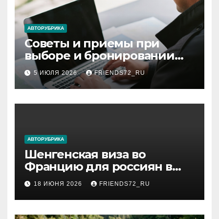
АВТОРУБРИКА
Советы и приемы при
выборе и бронировании
авиабилетов
5 ИЮЛЯ 2026
FRIENDS72_RU
АВТОРУБРИКА
Шенгенская виза во
Францию для россиян в
2026 году: сроки от 3 дней
18 ИЮНЯ 2026
FRIENDS72_RU
и список необходимых
документов