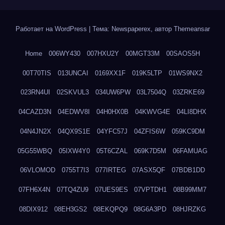
Работает на WordPress
|
Тема: Newspaperex, автор
Themeansar
Home
006WY430
007HXU2Y
00MGT33M
00SAOS5H
00T70TIS
013UNCAI
0169XX1F
019K5LTP
01WS9NX2
023RN4UI
02SKVUL3
034UW6PW
03L7504Q
03ZRKE69
04CAZD3N
04EDWV8I
04H0HX0B
04KWVG4E
04LI8DHX
04N4JN2X
04QX9S1E
04YFC57J
04ZFIS6W
059KC9DM
05G55WBQ
05IXW4Y0
05T6CZAL
069K7D5M
06FAMUAG
06VLOMOD
0755T7I3
077IRTEG
07ASX5QF
07BDB1DD
07FH6X4N
07TQ4ZU9
07UES9ES
07VPTDH1
08B99MM7
08DIX912
08EH3GS2
08EKQPQ9
08G6A3PD
08HJRZKG