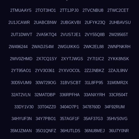
2TMUAAY5
2TOT3HO1
2TT1JPJ0
2TVCNBU8
2TWC2CET
2U1JCAWR
2UABCBNW
2UBGKVBI
2UFYK23Q
2UHBAVSU
2UT1DWVT
2VA5KTQ4
2VUSTJE1
2VY55Q8B
2W29565T
2W496244
2WADJS4M
2WGUIKKG
2WK2EL88
2WNPNKRH
2WV0ZHMD
2X7CQ1SY
2XYTJWGS
2Y7I1IC2
2YKK8NSK
2YT95AO1
2YV3O361
2YXVOCOL
2Z2JNBKZ
2ZAJL9NV
30D5VUM9
30W729OG
31BVSCBT
31L8FP95
31M0MR2X
32AT2VLN
32MATDBP
336RPFHA
33ANXYRH
33CR504T
33DY1V30
33T04ZZ0
3404O7P1
3478760D
34F92RUM
34HYUF3N
34Y7PBO1
357AGF1F
35AF37G3
35HVS0VG
35MJZMAN
35O1QNFZ
36HUTLDS
36NU8MEJ
36U7Y0NR