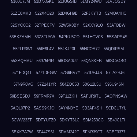
5160U7JM
51D7XGKL
51JUGSIB
51MY24WU
51VJOSDY
51ZE8MKB
522X4O28
52D4GH9B
52FJKYTB
52MOA4HC
52SYO0Q2
52TPECFV
52W5K0BY
52XXY91Q
53ATDBWI
53EKZAMH
53Z8FUAW
54PKU5CO
551HGV0S
553WPS4S
55FLR3W1
55IE9L4V
55JKJF3L
55NCOA72
55QDIRSM
55XAQHMU
56975PIR
56GSA0U2
56QN3KEB
56SCV4BG
571FDQ4T
5771DEGW
57G6BV7Y
57IUFJJS
57LA2HJ6
57N9R0VG
57Z141YR
584ZQC53
58G12L5U
595U946N
59BSESDJ
59FRMR7X
59T11ZKH
5AFUR9TL
5AOPNSAW
5AQL07P2
5ASS9KJO
5AY4N3YE
5B3AF4SH
5CDCU7YL
5CWV233T
5DFYUFZ0
5DKYT31C
5DM253CG
5E4JC1TI
5EXK7A7W
5F447S51
5FMM242C
5FNR39CT
5GEF3377