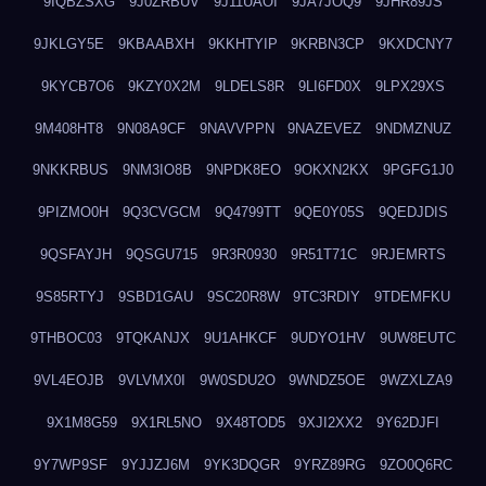
9IQBZSXG
9J0ZRBUV
9J11UAOI
9JA7JOQ9
9JHR89JS
9JKLGY5E
9KBAABXH
9KKHTYIP
9KRBN3CP
9KXDCNY7
9KYCB7O6
9KZY0X2M
9LDELS8R
9LI6FD0X
9LPX29XS
9M408HT8
9N08A9CF
9NAVVPPN
9NAZEVEZ
9NDMZNUZ
9NKKRBUS
9NM3IO8B
9NPDK8EO
9OKXN2KX
9PGFG1J0
9PIZMO0H
9Q3CVGCM
9Q4799TT
9QE0Y05S
9QEDJDIS
9QSFAYJH
9QSGU715
9R3R0930
9R51T71C
9RJEMRTS
9S85RTYJ
9SBD1GAU
9SC20R8W
9TC3RDIY
9TDEMFKU
9THBOC03
9TQKANJX
9U1AHKCF
9UDYO1HV
9UW8EUTC
9VL4EOJB
9VLVMX0I
9W0SDU2O
9WNDZ5OE
9WZXLZA9
9X1M8G59
9X1RL5NO
9X48TOD5
9XJI2XX2
9Y62DJFI
9Y7WP9SF
9YJJZJ6M
9YK3DQGR
9YRZ89RG
9ZO0Q6RC