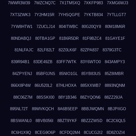
7WWR3W39
7WZCNQ7C
7X1TM5XQ
7XKFP983
7XMG6WJ3
7XT3ZWK3
7Y2HM15R
7YHSQGPE
7YKTB834
7YTLLGT7
7YW8HTW1
7ZUCLJ14
804ITWBC
80G20QY8
80M18M6R
80NDABQJ
80TBA1GP
81B6R5DR
81F9BZC4
81GAYE1F
81NLFAJC
82LF82LT
82Z0LK6F
82ZPA837
8379G3TC
839R94B1
83DE49ZB
83FF7WTK
83Y6WTO0
843AMPY3
84ZPYENJ
85BF0JNS
85NIO1GL
85YB83US
85Z8IMBR
866X8P4W
86U520L2
87HLHOXA
885XXWB7
8893NQNM
88C06Z7M
88SSKI00
88Y1B346
88ZYQON6
88ZZ29JA
895NL72T
89WVKQCH
8A6B5EEP
8BBJWQMN
8BJPIIGO
8BSWANL0
8BVB056I
8BZT9YKF
8BZZZWSD
8C2C6QL5
8C6H1X9Q
8CEG9O6P
8CFDQ2M4
8CUCG2I2
8D8ZOZI4