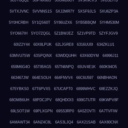
5UJY0QQ2
5UPNX603
5UUMB8OT
5V5K9CVS
5VB3LIYB
5VTXJVNC
5VVNNS1S
5XJ2MR7Y
5XSF9JLS
5XU6ZP3A
5Y0HCRBH
5Y1QS60T
5Y86UZX6
5YB5BBQM
5YHM530M
5YO667IH
5YO7ZQGL
5Z1BWJEZ
5Z1VP9TD
5ZYFJGV9
60IZ2Y44
60X8LPUK
62LJGRE8
6316UU0I
634ZKLU1
63MVU7SW
63SPQINX
63WDQUHH
63X60DYM
64996J11
659M6G4O
65TIBAG5
65TN6NPQ
65UV4E1K
660K94O5
663467JW
664ESOLH
664FNVV4
66C6U597
66NBHAON
675YBKS0
67T6PVX5
67UCAPT0
6899WHVC
68EZZKJQ
68OMB6UH
68PDCJPV
68QHDOI3
699GTUTR
69KWPV8F
69LSOT1W
69PLXGPN
69S53RP0
6A5ZOVTI
6A7TVFIW
6AMAWT34
6ANZ4C8L
6AS3LJQ4
6AX21SAB
6AX80CNX