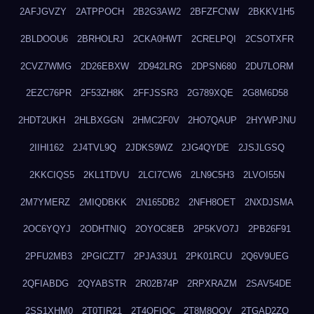
2AFJGVZY
2ATPPOCH
2B2G3AW2
2BFZFCNW
2BKKV1H5
2BLDOOU6
2BRHOLRJ
2CKA0HWT
2CRELPQI
2CSOTXFR
2CVZ7WMG
2D26EBXW
2D942LRG
2DPSN680
2DU7LORM
2EZC76PR
2F53ZH8K
2FFJSSR3
2G789XQE
2G8M6D58
2HDT2UKH
2HLBXGGN
2HMC2F0V
2HO7QAUP
2HYWPJNU
2IIHI162
2J4TVL9Q
2JDKS9WZ
2JG4QYDE
2JSJLGSQ
2KKCIQS5
2KL1TDVU
2LCI7CW6
2LN9C5H3
2LVOI55N
2M7YMERZ
2MIQDBKK
2N165DB2
2NFH8OET
2NXDJSMA
2OC6YQYJ
2ODHTNIQ
2OYOC8EB
2P5KVO7J
2PB26F91
2PFU2MB3
2PGICZT7
2PJA33U1
2PK01RCU
2Q6V9UEG
2QFIABDG
2QYABSTR
2R02B74P
2RPXRAZM
2SAV54DE
2SS1XHM0
2T0TIR21
2T4QFIOC
2T8M8OOV
2TGAD2ZO