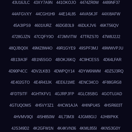
43U16JLC
43XY7A9N
441OKOJO
4474ZR0W
4489NF37
44AFGVXY
44CGH1H9
44E14L85
44VA5KJF
44XI8AFW
45A3IPS9
4601IURZ
46DGB3L9
46DLKJV6
46KT56QV
4728GJZN
47CQFY0O
47JMVITW
47TRZS70
47W8J2J2
48QJBQ0X
49MZ8W4O
49R1GYE9
49SPF3MJ
49WWVPJU
4B13IA3F
4B1N5SGO
4BOKJ6KQ
4C9HCESS
4D64LFAR
4D90P4CC
4DV2LKB3
4DWPQY14
4DYW6NWM
4DZ5J3RQ
4E402GTO
4E4R43JK
4EE6J1ME
4ENC34CO
4F88GRG8
4FDT5ITF
4GHTKFV1
4GJRPJFP
4GLC8SBG
4GOTUJAD
4GTUQOMS
4H5VY3Z1
4HCW1AJA
4HINPU4S
4HSR603T
4HVMV9QI
4I5H850W
4IL73M3I
4JGM8GIJ
4JH8IPKK
4JS349D2
4K2GFW1N
4K4KVN36
4KML855I
4KNS3G0Y