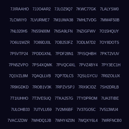
7JIRAAHO
7JJO4AR2
7JLOZ9Q7
7KWC77GK
7LALYSM0
7LCWIIY0
7LVURME7
7M1UWA38
7MHLTVDG
7MM4F50B
7NL020H5
7NS5N00M
7NSA9LFN
7NZIGFWV
7O15HQUY
7O6U1WZR
7O89DJ0L
7OB253FZ
7ODLM7D2
7OY8DOTS
7P5VTP24
7PDDGXNL
7PDF28N1
7PISQHBH
7PKT2VUV
7PN5ZVPO
7PS4XQMK
7PVQC4XL
7PVZ4BY4
7PY3EC1H
7Q1VZL8M
7QAQLLVB
7QP7DLC5
7QSLGYCU
7R0ZOLUX
7R9IGDKD
7ROB1V3K
7RPZVSPJ
7RX9CIDZ
7SH2DRLB
7T1IUHHO
7T3VE5UQ
7TKA257G
7TYDPROM
7UA3TIBE
7ULOHB33
7UTVLU59
7V2MI6BF
7V37GO5C
7V513WU4
7VACJZDW
7WHDQ1JB
7WHY4Z0N
7WQXY6L4
7WRFNCB0