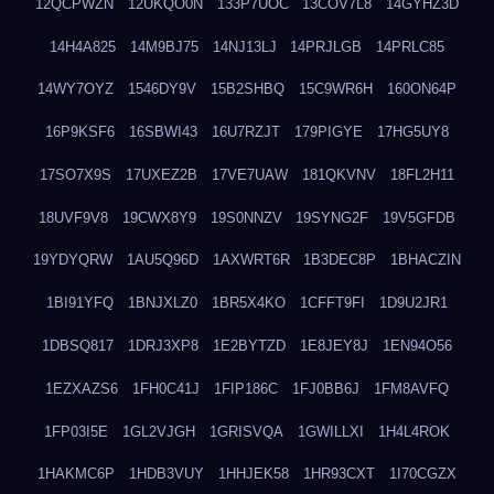
12QCPWZN
12UKQO0N
133P7UOC
13COV7L8
14GYHZ3D
14H4A825
14M9BJ75
14NJ13LJ
14PRJLGB
14PRLC85
14WY7OYZ
1546DY9V
15B2SHBQ
15C9WR6H
160ON64P
16P9KSF6
16SBWI43
16U7RZJT
179PIGYE
17HG5UY8
17SO7X9S
17UXEZ2B
17VE7UAW
181QKVNV
18FL2H11
18UVF9V8
19CWX8Y9
19S0NNZV
19SYNG2F
19V5GFDB
19YDYQRW
1AU5Q96D
1AXWRT6R
1B3DEC8P
1BHACZIN
1BI91YFQ
1BNJXLZ0
1BR5X4KO
1CFFT9FI
1D9U2JR1
1DBSQ817
1DRJ3XP8
1E2BYTZD
1E8JEY8J
1EN94O56
1EZXAZS6
1FH0C41J
1FIP186C
1FJ0BB6J
1FM8AVFQ
1FP03I5E
1GL2VJGH
1GRISVQA
1GWILLXI
1H4L4ROK
1HAKMC6P
1HDB3VUY
1HHJEK58
1HR93CXT
1I70CGZX