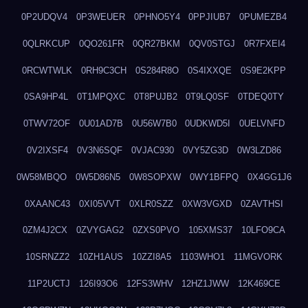
0P2UDQV4
0P3WEUER
0PHNO5Y4
0PPJIUB7
0PUMEZB4
0QLRKCUP
0QO261FR
0QR27BKM
0QV0STGJ
0R7FXEI4
0RCWTWLK
0RH9C3CH
0S284R8O
0S4IXXQE
0S9E2KPP
0SA9HP4L
0T1MPQXC
0T8PUJB2
0T9LQ0SF
0TDEQ0TY
0TWV72OF
0U01AD7B
0U56W7B0
0UDKWD5I
0UELVNFD
0V2IXSF4
0V3N6SQF
0VJAC930
0VY5ZG3D
0W3LZD86
0W58MBQO
0W5D86N5
0W8SOPXW
0WY1BFPQ
0X4GG1J6
0XAANC43
0XI05VVT
0XLR0SZZ
0XW3VGXD
0ZAVTHSI
0ZM4J2CX
0ZVYGAG2
0ZXS0PVO
105XMS37
10LFO9CA
10SRNZZ2
10ZH1AUS
10ZZI8A5
1103WHO1
11MGVORK
11P2UCTJ
126I93O6
12FS3WHV
12HZ1JWW
12K469CE