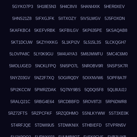
5GYKO7P3
5H18E5N3
5H4C8VII
5HANI4XK
5HER0XEV
5HNS21Z8
5IFXGJFK
5IITXOZY
5IVSLWGV
5J5FOXDN
5KAFKBC4
5KEFVRBK
5KFBILGV
5KP635PE
5KSAQAB8
5KT1DCUW
5KZYHXKG
5L1KPI2V
5L515L3S
5LCKQGH7
5LOVPA8C
5LY0K9GU
5M4U4YA3
5M8JMWFU
5MC4C6M0
5MOLUGED
5NCKLFPQ
5NI5PO7L
5NROBV9R
5NSPSK7R
5NYZ03GV
5NZ2F7XQ
5OGIRQDY
5OIXNVW6
5OPF8A7F
5PI2KCCW
5PMRZDAK
5Q7NY9BS
5QDQI5F8
5QL8UU2J
5RALQ21C
5RBG4E64
5RCDBBFD
5ROV8T2I
5RP6DWR8
5RZ72FTS
5RZPCFKF
5RZQDHMO
5SNLKYWW
5ST3XE0K
5T4RFJQE
5TDWI9U5
5TDWKNIX
5THBIEFD
5TVPRN5V