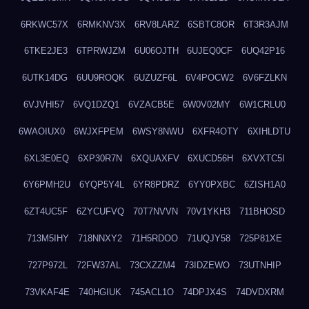
6RKWC57X
6RMKNV3X
6RV8LARZ
6SBTC8OR
6T3R3AJM
6TKE2JE3
6TPRWJZM
6U06OJTH
6UJEQ0CF
6UQ42P16
6UTK14DG
6UU9ROQK
6UZUZF6L
6V4POCW2
6V6FZLKN
6VJVHI57
6VQ1DZQ1
6VZACB5E
6W0V02MY
6W1CRLU0
6WAOIUX0
6WJXFPEM
6WSY8NWU
6XFR4OTY
6XIHLDTU
6XL3E0EQ
6XP30R7N
6XQUAXFV
6XUCD56H
6XVXTC5I
6Y6PMH2U
6YQP5Y4L
6YR8PDRZ
6YY0PXBC
6ZISH1A0
6ZT4UC5F
6ZYCUFVQ
70T7NVVN
70V1YKH3
711BHOSD
713M5IHY
718NNXY2
71H5RDOO
71UQJY58
725P81XE
727P972L
72FW37AL
73CXZZM4
73IDZEWO
73UTNHIP
73VKAF4E
740HGIUK
745ACL1O
74DPJX4S
74DVDXRM