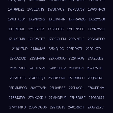
1VT6PD21
1VV8ZAHG
1W387VUY
1WFVB76Y
1WPX7P03
1WUHK6D4
1X9NP2FS
1XEHVF4N
1XFRA9ZO
1XS2YS68
1XSROT4L
1YS8YJ6Z
1YSKFL0G
1YUCNSFB
1YYN7W1J
1Z1US2M8
1ZLGWTF7
1ZOCGLFM
206VNFLF
20GH4EFO
2110Y7UD
21J9UIA6
2254Q10C
226DDKTL
22R2IX7P
22RDZ3DD
22S5F4PR
22XXR3UO
232PTAJG
24AZ56D2
24MC44U0
24TJTMVU
24XS3FEV
24YV1LVI
252T7VNK
253A0XC6
254O5EQJ
258OBXAU
25JR0XCH
25Q8956U
25RMMEOD
26HTTV6H
26L0HESZ
270L4YOL
276UFPNM
27E8J3FW
27MKG0DU
27MNQPU0
27NBD68F
27O3D674
27VYT4KU
28SMQGU6
299T1G15
2A01R6QT
2AAYZL7V