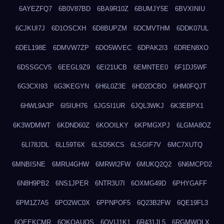
6AYEZFQ7
6B0V87BD
6BA9R10Z
6BUMJY5E
6BVXINIU
6CJKUI7J
6D1OSCXH
6D8BUPZM
6DCMVTHM
6DDK07UL
6DEL198E
6DMVW7ZP
6DO5WVEC
6DPAK2I3
6DREN8XO
6DSSGCV5
6EEGL9Z9
6EI21UCB
6EMNTEE0
6F1DJ5WF
6G3CXI93
6G3KEGYN
6H6L0Z3E
6HD2DCBO
6HM0FQJT
6HWL9A3P
6I5IUH76
6JGSI1UR
6JQL3WKJ
6K3EBPX1
6K3WDMWT
6KDND60Z
6KOOILKY
6KPMGXPJ
6LGMA8OZ
6LI78JDL
6LL59T6X
6LSD5KCS
6LSGIF7V
6MC7XUTQ
6MNBISNE
6MRU4GHW
6MRWI2FW
6MUKQ2Q2
6N6MCPD2
6N8H9PB2
6NS1JPER
6NTR3U7I
6OXMG49D
6PHYGAFF
6PM1Z7A5
6PO2WC0X
6PPNPOF5
6Q23B2FW
6QE19FL3
6QEEKCMR
6QKOAUOS
6QVIJ1K1
6R431JL5
6RGMWOLX