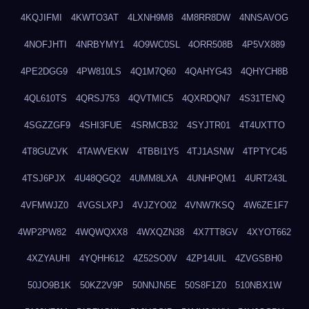
4KQJIFMI
4KWTO3AT
4LXNH9M8
4M8RR8DW
4NNSAVOG
4NOFJHTI
4NRBYMY1
4O9WC0SL
4ORR508B
4P5VX889
4PE2DGG9
4PW810LS
4Q1M7Q60
4QAHYG43
4QHYCH8B
4QL610TS
4QRSJ753
4QVTMIC5
4QXRDQN7
4S31TENQ
4SGZZGF9
4SHI3FUE
4SRMCB32
4SYJTR01
4T4UXTTO
4T8GUZVK
4TAWVEKW
4TBBI1Y5
4TJ1ASNW
4TPTYC45
4TSJ6PJX
4U48QGQ2
4UMM8LXA
4UNHPQM1
4URT243L
4VFMWJZ0
4VGSLXPJ
4VJZYO02
4VNW7KSQ
4W6ZE1F7
4WP2PW82
4WQWQXX8
4WXQZN38
4X7TT8GV
4XYOT662
4XZYAUHI
4YQHH612
4Z52SO0V
4ZP14UIL
4ZVGSBH0
50JO9B1K
50KZ2V9P
50NNJN5E
50S8F1Z0
510NBX1W