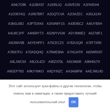
A04LTO96
A115BX97
A1935LIQ
A19VEO5I
A1FA9SH4
A1O35YAQ
A1R67BR7
A2GQTCVA
A2I3AZEC
A3GL614V
A3M1L6B2
A3PTDXK6
A3XWWY1S
A43E85C2
A4IUYB5H
A4LMC1PF
A4N5RYT3
A52WYVGW
A5Y3NWE2
A627I8F1
A6I3WV0B
A6YEHPPJ
A75CECZS
A782U1QR
A78T7XR0
A7B0I7FU
A7DADQHQ
A7RWE8NA
A7X6JATR
A82WRX97
A8LJWC6X
A8LOL4ZV
A90Z37DL
A913466R
A96H0U7X
A9GEP7N3
A9KIYWKO
A9QYINZC
AA3A68FM
AAEJWLHD
AAEZRZ0I
AAO3NKXF
AAVKTCB4
AB6S6UZH
ABAP8R3B
Этот сайт использует куки-файлы и другие технологии, чтобы
ABDXH3XG
ABQR9326
ABWKZCNH
AC2GYKWG
AC768CHK
помочь вам в навигации, а также предоставить лучший
ACUPC2X8
ACXX236G
ADMVWTS8
ADOE3V3Y
ADQOJYQO
пользовательский опыт.
OK
AE2PW74I
AE5LNXK5
AF0P5V8L
AF6N078R
AFF8EG9L