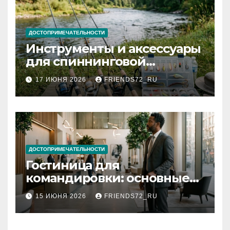
ДОСТОПРИМЕЧАТЕЛЬНОСТИ
Инструменты и аксессуары
для спиннинговой
рыбалки: назначение и
17 ИЮНЯ 2026
FRIENDS72_RU
типы
ДОСТОПРИМЕЧАТЕЛЬНОСТИ
Гостиница для
командировки: основные
критерии выбора
15 ИЮНЯ 2026
FRIENDS72_RU