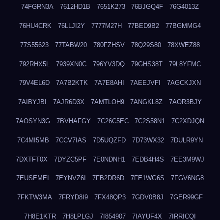
74FGRN3A
7612HD1B
7651K273
76BJGQ4F
76G4013Z
76HU4CRK
76LLJI2Y
7777M27H
77BED9B2
77BGMMG4
77S55623
77TABW20
780FZHSV
78Q29S80
78XWEZ88
792RHX5L
7939XN0C
796YV3DQ
79GHS38T
79L8YFMC
79V4EL6D
7A7B2KTK
7A7E8AHI
7AEEJVFI
7AGCKJXN
7AIBYJBI
7AJR6D3X
7AMTLOH9
7ANGKL8Z
7AOR3BJY
7AOSYN3G
7BVHAFGY
7C26C5EC
7C2S58N1
7C2XDJQN
7C4MI5MB
7CCV7IAS
7D5UQZFD
7D73WX32
7DULR9YN
7DXTFT0X
7DYZC5PF
7E0NDNH1
7EDB4H4S
7EE3M9WJ
7EUSEMEI
7EYNVZ6I
7FB2DR6D
7FE1WG6S
7FGV6NG8
7FKTW3MA
7FRYD8I9
7FX48QP3
7GDV0B8J
7GER99GF
7H8E1KTR
7H8LPLGJ
7I854907
7IAYUF4X
7IRRICQI