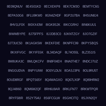
8E09QNUV
8E4S01KD
8ECXEKP8
8EK7CM3O
8EMTYC6G
8EPAS0G6
8FLU9KW0
8GN4ZHDF
8GP2U7BA
8HSUN8J4
8HV1LF0X
8I0XX43W
8IGK9S2K
8IKCGRHJ
8IN6KUU1
8IWWBYPE
8J75FPFS
8JJDB3C0
8JKNTZGY
8JO7GZIF
8JT3UC50
8K1AGK5W
8KEKFDIE
8KNPFC99
8KPYSBQS
8KXIFVGC
8KYIF5SK
8L34DAQF
8L74O55L
8LZ3S1IS
8M8UKA3C
8MLQKCFV
8N8F04EH
8NA0T4E7
8NDCJ7UZ
8NGGUDVA
8NPYUIWI
8O0YLDLN
8OASJ3P6
8OL9RU5T
8OUD8RGF
8PQTS65Y
8Q4WAGXO
8Q67LX0P
8Q89HRM2
8QJ48I60
8QM6M2QF
8RH6U9AR
8RKLFN77
8RKWTPQR
8RYF58IR
8S2Y754U
8S6FCGLW
8SGHCITQ
8SJXN2QY