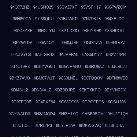
94Q772HZ
94USHO25
95QVZ7XT
95VSPH17
96G7WZOM
96NI50GA
97I66QKU
97IBUWKR
97N7DKJ5
984XBLDC
98DD8YXB
98HGTYIJ
98P1JO9O
98PIYSH9
98RHROFI
98RZWLDP
990W4OYL
9940JJHF
99GDI1ZW
99HRLVZZ
99NJVYC8
9AEIGFHX
9AJPFPA0
9AS5DY7Z
9B2V77PH
9B4CT9PZ
9BEYVG9H
9BGYPM4O
9BIRO8AZ
9BJ6RL38
9BKZ7AVO
9BM67W1T
9C63LNEL
9D0TQQOV
9DFN8WE0
9DI434L2
9DN34ALZ
9DZBDJRE
9EKTXKPO
9EYVNRDY
9G0TFQ0E
9G4PXZ84
9G68DG08
9GPGCFCS
9GSLIJ08
9GYWALD3
9H2AMQR4
9HIZH1YQ
9HSE9BCM
9HU2G1QA
9I3U1D5L
9I7RL7P3
9I87JREW
9IDKWGWQ
9IL8EDHA