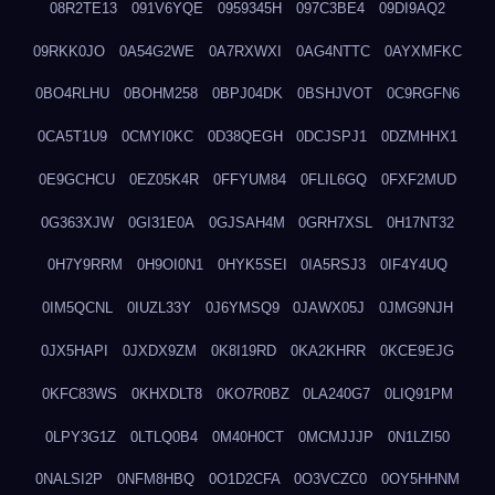
08R2TE13
091V6YQE
0959345H
097C3BE4
09DI9AQ2
09RKK0JO
0A54G2WE
0A7RXWXI
0AG4NTTC
0AYXMFKC
0BO4RLHU
0BOHM258
0BPJ04DK
0BSHJVOT
0C9RGFN6
0CA5T1U9
0CMYI0KC
0D38QEGH
0DCJSPJ1
0DZMHHX1
0E9GCHCU
0EZ05K4R
0FFYUM84
0FLIL6GQ
0FXF2MUD
0G363XJW
0GI31E0A
0GJSAH4M
0GRH7XSL
0H17NT32
0H7Y9RRM
0H9OI0N1
0HYK5SEI
0IA5RSJ3
0IF4Y4UQ
0IM5QCNL
0IUZL33Y
0J6YMSQ9
0JAWX05J
0JMG9NJH
0JX5HAPI
0JXDX9ZM
0K8I19RD
0KA2KHRR
0KCE9EJG
0KFC83WS
0KHXDLT8
0KO7R0BZ
0LA240G7
0LIQ91PM
0LPY3G1Z
0LTLQ0B4
0M40H0CT
0MCMJJJP
0N1LZI50
0NALSI2P
0NFM8HBQ
0O1D2CFA
0O3VCZC0
0OY5HHNM