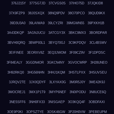
376J215Y
377SG7JD
37CVGS0S
37IHO75D
37JQKID8
37X9FZP9
38J0SXQX
38NQ9PDV
38O70PCO
38QUD9KX
39D3U3A0
39LAIWA9
39LCYZRI
39MGWN55
39PXKH1B
3A43DKQP
3AGNJUCU
3ATCGY3X
3BKC9MX3
3BORDPAR
3BVH0QRQ
3BWP93L1
3BYQ70GJ
3C9KPDQV
3CL4BSMV
3EIFINEE
3EORXV8Z
3EQ3JWOM
3F09CZ9V
3F1DPDSC
3F84EALY
3GGDN4OR
3GKCN4NY
3GVOCWRP
3H28UNEO
3H92RKQ0
3HG56NHN
3HHJ1KQM
3HSTLPXX
3HSUVSEU
3JRQV2TE
3JX0QDYF
3LXYAX0G
3M0R5J0Y
3ME42K9J
3MOCREJ1
3MX1P1T9
3MYP6NEF
3N0IPODU
3N8UCE6Q
3NE5SFF6
3NH0FX33
3NISGAEP
3O3KQQ4F
3OBDFAXI
3OE9P0KI
3OPSZTYE
3OSK46GW
3P20H0VW
3PEBEUPM