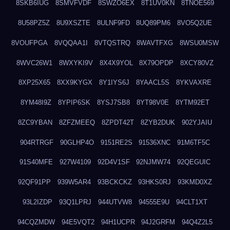
8SKB6IUG
8SMVFVDF
8SWZO6EX
8T1UV0KN
8TNOE569
8U58PZ5Z
8U9XSZTE
8ULNF9FD
8UQ89PM6
8VO5Q2UE
8VOUFPGA
8VQQAA1I
8VTQSTRQ
8WAVTFXG
8WSU0MSW
8WVC26W1
8WXYKI9V
8X4X9YOL
8X79OPDP
8XCY80VZ
8XP25X65
8XX9KYGX
8Y1IYS6J
8YAACL5S
8YKVAXRE
8YM48I9Z
8YPIP6SK
8YSJ7SB8
8YT98V0E
8YTM92ET
8ZC9YBAN
8ZFZMEEQ
8ZPDT42T
8ZYB2DUK
902YJAIU
904RTRGF
90GLHP4O
9151RE2S
91536XNC
91M6TF5C
91S40MFE
927W4109
92D4V1SF
92NJMW74
92QEGUIC
92QF91PP
939W5AR4
93BCKCKZ
93HKS0RJ
93KMD0XZ
93L2IZDP
93Q1LPRJ
944UTVW8
94555E9U
94CLT1XT
94CQZMDW
94E5VQT2
94H1UCPR
94J2GRFM
94Q4Z2L5