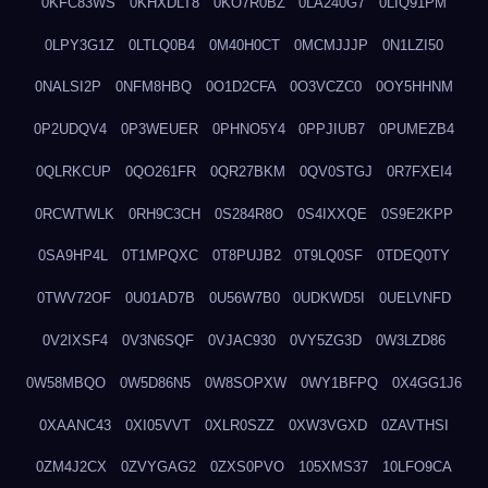
0KFC83WS
0KHXDLT8
0KO7R0BZ
0LA240G7
0LIQ91PM
0LPY3G1Z
0LTLQ0B4
0M40H0CT
0MCMJJJP
0N1LZI50
0NALSI2P
0NFM8HBQ
0O1D2CFA
0O3VCZC0
0OY5HHNM
0P2UDQV4
0P3WEUER
0PHNO5Y4
0PPJIUB7
0PUMEZB4
0QLRKCUP
0QO261FR
0QR27BKM
0QV0STGJ
0R7FXEI4
0RCWTWLK
0RH9C3CH
0S284R8O
0S4IXXQE
0S9E2KPP
0SA9HP4L
0T1MPQXC
0T8PUJB2
0T9LQ0SF
0TDEQ0TY
0TWV72OF
0U01AD7B
0U56W7B0
0UDKWD5I
0UELVNFD
0V2IXSF4
0V3N6SQF
0VJAC930
0VY5ZG3D
0W3LZD86
0W58MBQO
0W5D86N5
0W8SOPXW
0WY1BFPQ
0X4GG1J6
0XAANC43
0XI05VVT
0XLR0SZZ
0XW3VGXD
0ZAVTHSI
0ZM4J2CX
0ZVYGAG2
0ZXS0PVO
105XMS37
10LFO9CA