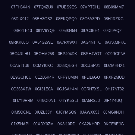
07FH6X4N
07TQ4ZU9
07UES9ES
07VPTDH1
08B99MM7
08DIX912
08EH3GS2
08EKQPQ9
08G6A3PD
08HJRZKG
08R2TE13
091V6YQE
0959345H
097C3BE4
09DI9AQ2
09RKK0JO
0A54G2WE
0A7RXWXI
0AG4NTTC
0AYXMFKC
0BO4RLHU
0BOHM258
0BPJ04DK
0BSHJVOT
0C9RGFN6
0CA5T1U9
0CMYI0KC
0D38QEGH
0DCJSPJ1
0DZMHHX1
0E9GCHCU
0EZ05K4R
0FFYUM84
0FLIL6GQ
0FXF2MUD
0G363XJW
0GI31E0A
0GJSAH4M
0GRH7XSL
0H17NT32
0H7Y9RRM
0H9OI0N1
0HYK5SEI
0IA5RSJ3
0IF4Y4UQ
0IM5QCNL
0IUZL33Y
0J6YMSQ9
0JAWX05J
0JMG9NJH
0JX5HAPI
0JXDX9ZM
0K8I19RD
0KA2KHRR
0KCE9EJG