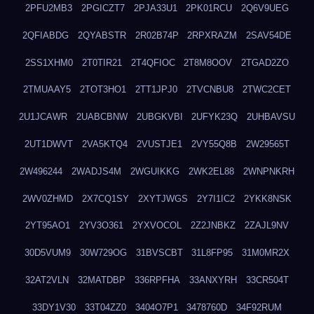
2PFU2MB3
2PGICZT7
2PJA33U1
2PK01RCU
2Q6V9UEG
2QFIABDG
2QYABSTR
2R02B74P
2RPXRAZM
2SAV54DE
2SS1XHM0
2T0TIR21
2T4QFIOC
2T8M8OOV
2TGAD2ZO
2TMUAAY5
2TOT3HO1
2TT1JPJ0
2TVCNBU8
2TWC2CET
2U1JCAWR
2UABCBNW
2UBGKVBI
2UFYK23Q
2UHBAVSU
2UT1DWVT
2VA5KTQ4
2VUSTJE1
2VY55Q8B
2W29565T
2W496244
2WADJS4M
2WGUIKKG
2WK2EL88
2WNPNKRH
2WV0ZHMD
2X7CQ1SY
2XYTJWGS
2Y7I1IC2
2YKK8NSK
2YT95AO1
2YV3O361
2YXVOCOL
2Z2JNBKZ
2ZAJL9NV
30D5VUM9
30W729OG
31BVSCBT
31L8FP95
31M0MR2X
32AT2VLN
32MATDBP
336RPFHA
33ANXYRH
33CR504T
33DY1V30
33T04ZZ0
3404O7P1
3478760D
34F92RUM