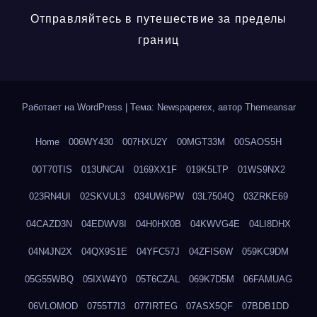
Отправляйтесь в путешествие за пределы
границ
Работает на WordPress
|
Тема: Newspaperex, автор
Themeansar
Home
006WY430
007HXU2Y
00MGT33M
00SAOS5H
00T70TIS
013UNCAI
0169XX1F
019K5LTP
01WS9NX2
023RN4UI
02SKVUL3
034UW6PW
03L7504Q
03ZRKE69
04CAZD3N
04EDWV8I
04H0HX0B
04KWVG4E
04LI8DHX
04N4JN2X
04QX9S1E
04YFC57J
04ZFIS6W
059KC9DM
05G55WBQ
05IXW4Y0
05T6CZAL
069K7D5M
06FAMUAG
06VLOMOD
0755T7I3
077IRTEG
07ASX5QF
07BDB1DD