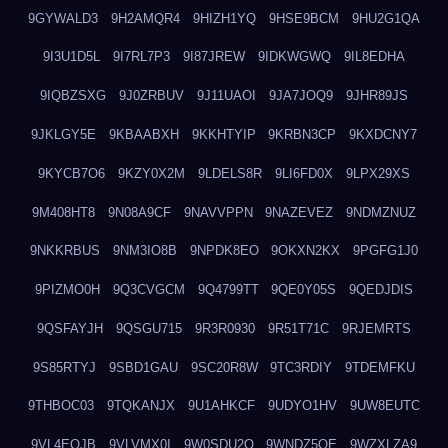
9GYWALD3
9H2AMQR4
9HIZH1YQ
9HSE9BCM
9HU2G1QA
9I3U1D5L
9I7RL7P3
9I87JREW
9IDKWGWQ
9IL8EDHA
9IQBZSXG
9J0ZRBUV
9J11UAOI
9JA7JOQ9
9JHR89JS
9JKLGY5E
9KBAABXH
9KKHTYIP
9KRBN3CP
9KXDCNY7
9KYCB7O6
9KZY0X2M
9LDELS8R
9LI6FD0X
9LPX29XS
9M408HT8
9N08A9CF
9NAVVPPN
9NAZEVEZ
9NDMZNUZ
9NKKRBUS
9NM3IO8B
9NPDK8EO
9OKXN2KX
9PGFG1J0
9PIZMO0H
9Q3CVGCM
9Q4799TT
9QE0Y05S
9QEDJDIS
9QSFAYJH
9QSGU715
9R3R0930
9R51T71C
9RJEMRTS
9S85RTYJ
9SBD1GAU
9SC20R8W
9TC3RDIY
9TDEMFKU
9THBOC03
9TQKANJX
9U1AHKCF
9UDYO1HV
9UW8EUTC
9VL4EOJB
9VLVMX0I
9W0SDU2O
9WNDZ5OE
9WZXLZA9