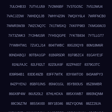
7ULOHB33
7UTVLU59
7V2MI6BF
7V37GO5C
7V513WU4
7VACJZDW
7WHDQ1JB
7WHY4Z0N
7WQXY6L4
7WRFNCB0
7WWR3W39
7WZCNQ7C
7X1TM5XQ
7XKFP983
7XMG6WJ3
7XT3ZWK3
7Y2HM15R
7YHSQGPE
7YKTB834
7YTLLGT7
7YW8HTW1
7ZUCLJ14
804ITWBC
80G20QY8
80M18M6R
80NDABQJ
80TBA1GP
81B6R5DR
81F9BZC4
81GAYE1F
81NLFAJC
82LF82LT
82Z0LK6F
82ZPA837
8379G3TC
839R94B1
83DE49ZB
83FF7WTK
83Y6WTO0
843AMPY3
84ZPYENJ
85BF0JNS
85NIO1GL
85YB83US
85Z8IMBR
866X8P4W
86U520L2
87HLHOXA
885XXWB7
8893NQNM
88C06Z7M
88SSKI00
88Y1B346
88ZYQON6
88ZZ29JA