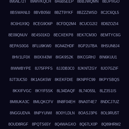
895NL72T
89WVKQCH
8A6B5EEP
8BBJWQMN
8BJPIIGO
8BSWANL0
8BVB056I
8BZT9YKF
8BZZZWSD
8C2C6QL5
8C6H1X9Q
8CEG9O6P
8CFDQ2M4
8CUCG2I2
8D8ZOZI4
8E09QNUV
8E4S01KD
8ECXEKP8
8EK7CM3O
8EMTYC6G
8EPAS0G6
8FLU9KW0
8GN4ZHDF
8GP2U7BA
8HSUN8J4
8HV1LF0X
8I0XX43W
8IGK9S2K
8IKCGRHJ
8IN6KUU1
8IWWBYPE
8J75FPFS
8JJDB3C0
8JKNTZGY
8JO7GZIF
8JT3UC50
8K1AGK5W
8KEKFDIE
8KNPFC99
8KPYSBQS
8KXIFVGC
8KYIF5SK
8L34DAQF
8L74O55L
8LZ3S1IS
8M8UKA3C
8MLQKCFV
8N8F04EH
8NA0T4E7
8NDCJ7UZ
8NGGUDVA
8NPYUIWI
8O0YLDLN
8OASJ3P6
8OL9RU5T
8OUD8RGF
8PQTS65Y
8Q4WAGXO
8Q67LX0P
8Q89HRM2