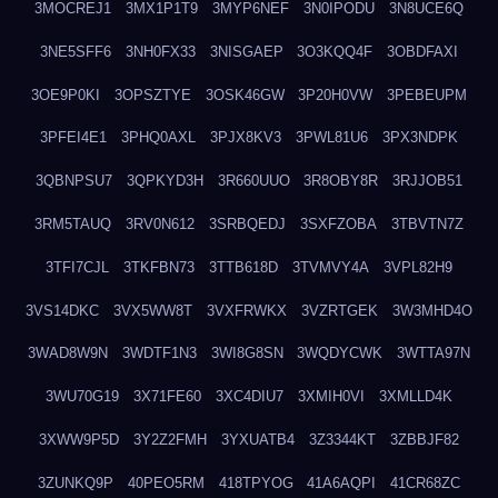
3MOCREJ1
3MX1P1T9
3MYP6NEF
3N0IPODU
3N8UCE6Q
3NE5SFF6
3NH0FX33
3NISGAEP
3O3KQQ4F
3OBDFAXI
3OE9P0KI
3OPSZTYE
3OSK46GW
3P20H0VW
3PEBEUPM
3PFEI4E1
3PHQ0AXL
3PJX8KV3
3PWL81U6
3PX3NDPK
3QBNPSU7
3QPKYD3H
3R660UUO
3R8OBY8R
3RJJOB51
3RM5TAUQ
3RV0N612
3SRBQEDJ
3SXFZOBA
3TBVTN7Z
3TFI7CJL
3TKFBN73
3TTB618D
3TVMVY4A
3VPL82H9
3VS14DKC
3VX5WW8T
3VXFRWKX
3VZRTGEK
3W3MHD4O
3WAD8W9N
3WDTF1N3
3WI8G8SN
3WQDYCWK
3WTTA97N
3WU70G19
3X71FE60
3XC4DIU7
3XMIH0VI
3XMLLD4K
3XWW9P5D
3Y2Z2FMH
3YXUATB4
3Z3344KT
3ZBBJF82
3ZUNKQ9P
40PEO5RM
418TPYOG
41A6AQPI
41CR68ZC