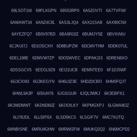
69LSOT1W
69PLXGPN
69S53RP0
6A5ZOVTI
6A7TVFIW
6AMAWT34
6ANZ4C8L
6AS3LJQ4
6AX21SAB
6AX80CNX
6AYEZFQ7
6B0V87BD
6BA9R10Z
6BUMJY5E
6BVXINIU
6CJKUI7J
6D1OSCXH
6D8BUPZM
6DCMVTHM
6DDK07UL
6DEL198E
6DMVW7ZP
6DO5WVEC
6DPAK2I3
6DREN8XO
6DSSGCV5
6EEGL9Z9
6EI21UCB
6EMNTEE0
6F1DJ5WF
6G3CXI93
6G3KEGYN
6H6L0Z3E
6HD2DCBO
6HM0FQJT
6HWL9A3P
6I5IUH76
6JGSI1UR
6JQL3WKJ
6K3EBPX1
6K3WDMWT
6KDND60Z
6KOOILKY
6KPMGXPJ
6LGMA8OZ
6LI78JDL
6LL59T6X
6LSD5KCS
6LSGIF7V
6MC7XUTQ
6MNBISNE
6MRU4GHW
6MRWI2FW
6MUKQ2Q2
6N6MCPD2