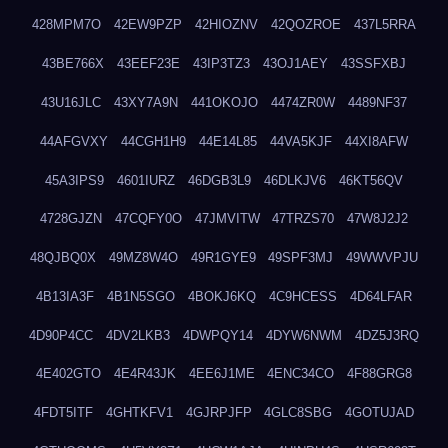
428MPM7O
42EW9PZP
42HIOZNV
42QOZROE
437L5RRA
43BE766X
43EEF23E
43IP3TZ3
43OJ1AEY
43SSFXBJ
43U16JLC
43XY7A9N
441OKOJO
4474ZR0W
4489NF37
44AFGVXY
44CGH1H9
44E14L85
44VA5KJF
44XI8AFW
45A3IPS9
4601IURZ
46DGB3L9
46DLKJV6
46KT56QV
4728GJZN
47CQFY0O
47JMVITW
47TRZS70
47W8J2J2
48QJBQ0X
49MZ8W4O
49R1GYE9
49SPF3MJ
49WWVPJU
4B13IA3F
4B1N5SGO
4BOKJ6KQ
4C9HCESS
4D64LFAR
4D90P4CC
4DV2LKB3
4DWPQY14
4DYW6NWM
4DZ5J3RQ
4E402GTO
4E4R43JK
4EE6J1ME
4ENC34CO
4F88GRG8
4FDT5ITF
4GHTKFV1
4GJRPJFP
4GLC8SBG
4GOTUJAD