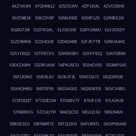
4XZYAUHI
4YQHH612
4Z52SO0V
4ZP14UIL
4ZVGSBH0
50JO9B1K
50KZ2V9P
50NNJN5E
50S8F1Z0
510NBX1W
5160U7JM
51D7XGKL
51JUGSIB
51MY24WU
51VJOSDY
51ZE8MKB
522X4O28
52D4GH9B
52FJKYTB
52MOA4HC
52SYO0Q2
52TPECFV
52W5K0BY
52XXY91Q
53ATDBWI
53EKZAMH
53Z8FUAW
54PKU5CO
551HGV0S
553WPS4S
55FLR3W1
55IE9L4V
55JKJF3L
55NCOA72
55QDIRSM
55XAQHMU
56975PIR
56GSA0U2
56QN3KEB
56SCV4BG
571FDQ4T
5771DEGW
57G6BV7Y
57IUFJJS
57LA2HJ6
57N9R0VG
57Z141YR
584ZQC53
58G12L5U
595U946N
59BSESDJ
59FRMR7X
59T11ZKH
5AFUR9TL
5AOPNSAW
5AQL07P2
5ASS9KJO
5AY4N3YE
5B3AF4SH
5CDCU7YL