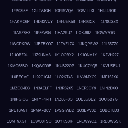
1FP03I5E
1GL2VJGH
1GRISVQA
1GWILLXI
1H4L4ROK
1HAKMC6P
1HDB3VUY
1HHJEK58
1HR93CXT
1I70CGZX
1IASZ8H3
1IF86W04
1IHA2RU7
1IOKJ9IZ
1IOWA7OG
1IWGPKRW
1JEZBYO7
1JFVZL7X
1JKQPSW2
1JL35ZZ0
1JUOBZ9U
1JZ9UNM8
1K1OOBX2
1KJONM1Y
1KJVH227
1KMG68BO
1KQW0D9E
1KUB22OP
1KUC7YQ5
1KVUSEU1
1L0EECVC
1L92C1GM
1LO2KT45
1LVWMXC9
1MF16JX6
1MZGQ4D3
1N3AELFF
1N3R82X5
1NERJOY9
1NIN2DXO
1NIPGIQG
1NTYF4RH
1NZ06F8Q
1OELGBE2
1OUI6BYG
1PET0A5T
1PMAFB0V
1PSGIWB2
1Q3BPV0D
1QBCT8D3
1QMT9XGT
1QWO8TSQ
1QYKS8IF
1RCW99QZ
1RDUWSSK