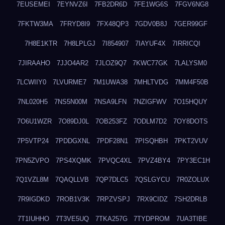
7EUSEMEI
7EYNVZ6I
7FB2DR6D
7FE1WG6S
7FGV6NG8
7FKTW3MA
7FRYD8I9
7FX48QP3
7GDV0B8J
7GER99GF
7H8E1KTR
7H8LPLGJ
7I854907
7IAYUF4X
7IRRICQI
7JIRAAHO
7JJO4AR2
7JLOZ9Q7
7KWC77GK
7LALYSM0
7LCWIIY0
7LVURME7
7M1UWA38
7MHLTVDG
7MM4F50B
7NL020H5
7NS5N00M
7NSA9LFN
7NZIGFWV
7O15HQUY
7O6U1WZR
7O89DJ0L
7OB253FZ
7ODLM7D2
7OY8DOTS
7P5VTP24
7PDDGXNL
7PDF28N1
7PISQHBH
7PKT2VUV
7PN5ZVPO
7PS4XQMK
7PVQC4XL
7PVZ4BY4
7PY3EC1H
7Q1VZL8M
7QAQLLVB
7QP7DLC5
7QSLGYCU
7R0ZOLUX
7R9IGDKD
7ROB1V3K
7RPZVSPJ
7RX9CIDZ
7SH2DRLB
7T1IUHHO
7T3VE5UQ
7TKA257G
7TYDPROM
7UA3TIBE