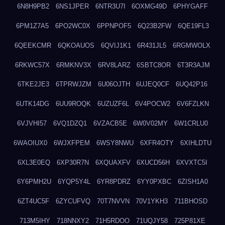
6N8H9PB2
6NS1JPER
6NTR3U7I
6OXMG49D
6PHYGAFF
6PM1Z7A5
6PO2WC0X
6PPNPOF5
6Q23B2FW
6QE19FL3
6QEEKCMR
6QKOAUOS
6QVIJ1K1
6R431JL5
6RGMWOLX
6RKWC57X
6RMKNV3X
6RV8LARZ
6SBTC8OR
6T3R3AJM
6TKE2JE3
6TPRWJZM
6U06OJTH
6UJEQ0CF
6UQ42P16
6UTK14DG
6UU9ROQK
6UZUZF6L
6V4POCW2
6V6FZLKN
6VJVHI57
6VQ1DZQ1
6VZACB5E
6W0V02MY
6W1CRLU0
6WAOIUX0
6WJXFPEM
6WSY8NWU
6XFR4OTY
6XIHLDTU
6XL3E0EQ
6XP30R7N
6XQUAXFV
6XUCD56H
6XVXTC5I
6Y6PMH2U
6YQP5Y4L
6YR8PDRZ
6YY0PXBC
6ZISH1A0
6ZT4UC5F
6ZYCUFVQ
70T7NVVN
70V1YKH3
711BHOSD
713M5IHY
718NNXY2
71H5RDOO
71UQJY58
725P81XE