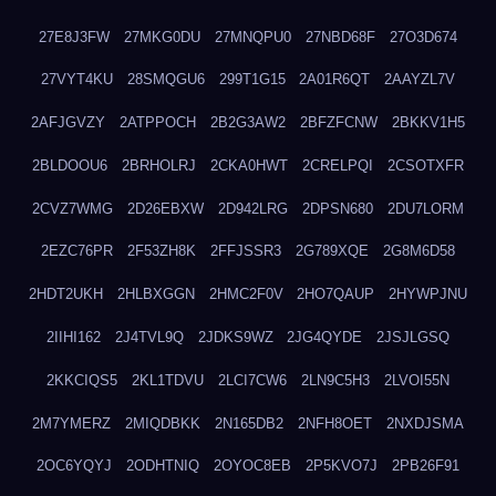
27E8J3FW
27MKG0DU
27MNQPU0
27NBD68F
27O3D674
27VYT4KU
28SMQGU6
299T1G15
2A01R6QT
2AAYZL7V
2AFJGVZY
2ATPPOCH
2B2G3AW2
2BFZFCNW
2BKKV1H5
2BLDOOU6
2BRHOLRJ
2CKA0HWT
2CRELPQI
2CSOTXFR
2CVZ7WMG
2D26EBXW
2D942LRG
2DPSN680
2DU7LORM
2EZC76PR
2F53ZH8K
2FFJSSR3
2G789XQE
2G8M6D58
2HDT2UKH
2HLBXGGN
2HMC2F0V
2HO7QAUP
2HYWPJNU
2IIHI162
2J4TVL9Q
2JDKS9WZ
2JG4QYDE
2JSJLGSQ
2KKCIQS5
2KL1TDVU
2LCI7CW6
2LN9C5H3
2LVOI55N
2M7YMERZ
2MIQDBKK
2N165DB2
2NFH8OET
2NXDJSMA
2OC6YQYJ
2ODHTNIQ
2OYOC8EB
2P5KVO7J
2PB26F91