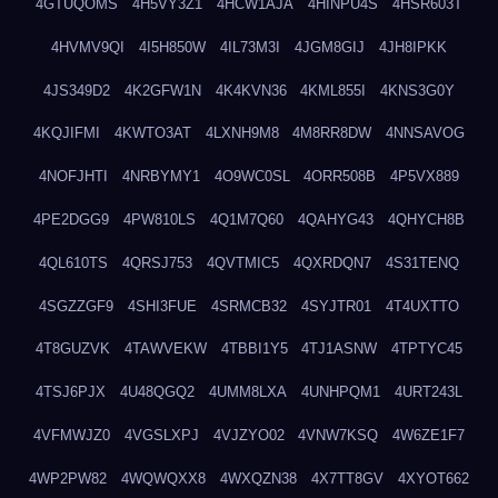
4GTUQOMS
4H5VY3Z1
4HCW1AJA
4HINPU4S
4HSR603T
4HVMV9QI
4I5H850W
4IL73M3I
4JGM8GIJ
4JH8IPKK
4JS349D2
4K2GFW1N
4K4KVN36
4KML855I
4KNS3G0Y
4KQJIFMI
4KWTO3AT
4LXNH9M8
4M8RR8DW
4NNSAVOG
4NOFJHTI
4NRBYMY1
4O9WC0SL
4ORR508B
4P5VX889
4PE2DGG9
4PW810LS
4Q1M7Q60
4QAHYG43
4QHYCH8B
4QL610TS
4QRSJ753
4QVTMIC5
4QXRDQN7
4S31TENQ
4SGZZGF9
4SHI3FUE
4SRMCB32
4SYJTR01
4T4UXTTO
4T8GUZVK
4TAWVEKW
4TBBI1Y5
4TJ1ASNW
4TPTYC45
4TSJ6PJX
4U48QGQ2
4UMM8LXA
4UNHPQM1
4URT243L
4VFMWJZ0
4VGSLXPJ
4VJZYO02
4VNW7KSQ
4W6ZE1F7
4WP2PW82
4WQWQXX8
4WXQZN38
4X7TT8GV
4XYOT662