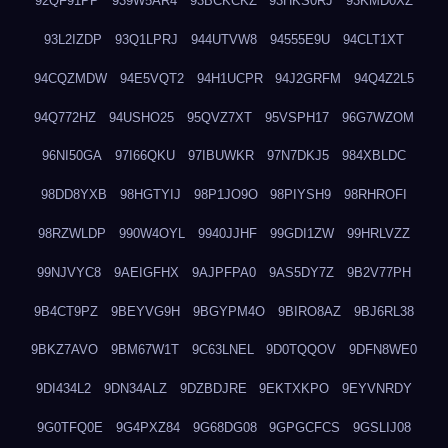
92QF91PP
939W5AR4
93BCKCKZ
93HKS0RJ
93KMD0XZ
93L2IZDP
93Q1LPRJ
944UTVW8
94555E9U
94CLT1XT
94CQZMDW
94E5VQT2
94H1UCPR
94J2GRFM
94Q4Z2L5
94Q772HZ
94USHO25
95QVZ7XT
95VSPH17
96G7WZOM
96NI50GA
97I66QKU
97IBUWKR
97N7DKJ5
984XBLDC
98DD8YXB
98HGTYIJ
98P1JO9O
98PIYSH9
98RHROFI
98RZWLDP
990W4OYL
9940JJHF
99GDI1ZW
99HRLVZZ
99NJVYC8
9AEIGFHX
9AJPFPA0
9AS5DY7Z
9B2V77PH
9B4CT9PZ
9BEYVG9H
9BGYPM4O
9BIRO8AZ
9BJ6RL38
9BKZ7AVO
9BM67W1T
9C63LNEL
9D0TQQOV
9DFN8WE0
9DI434L2
9DN34ALZ
9DZBDJRE
9EKTXKPO
9EYVNRDY
9G0TFQ0E
9G4PXZ84
9G68DG08
9GPGCFCS
9GSLIJ08