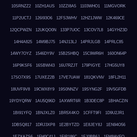
10SRNZZ2
10ZH1AUS
10ZZI8A5
1103WHO1
11MGVORK
11P2UCTJ
126I93O6
12FS3WHV
12HZ1JWW
12K469CE
12QCPWZN
12UKQO0N
133P7UOC
13COV7L8
14GYHZ3D
14H4A825
14M9BJ75
14NJ13LJ
14PRJLGB
14PRLC85
14WY7OYZ
1546DY9V
15B2SHBQ
15C9WR6H
160ON64P
16P9KSF6
16SBWI43
16U7RZJT
179PIGYE
17HG5UY8
17SO7X9S
17UXEZ2B
17VE7UAW
181QKVNV
18FL2H11
18UVF9V8
19CWX8Y9
19S0NNZV
19SYNG2F
19V5GFDB
19YDYQRW
1AU5Q96D
1AXWRT6R
1B3DEC8P
1BHACZIN
1BI91YFQ
1BNJXLZ0
1BR5X4KO
1CFFT9FI
1D9U2JR1
1DBSQ817
1DRJ3XP8
1E2BYTZD
1E8JEY8J
1EN94O56
1EZXAZS6
1FH0C41J
1FIP186C
1FJ0BB6J
1FM8AVFQ