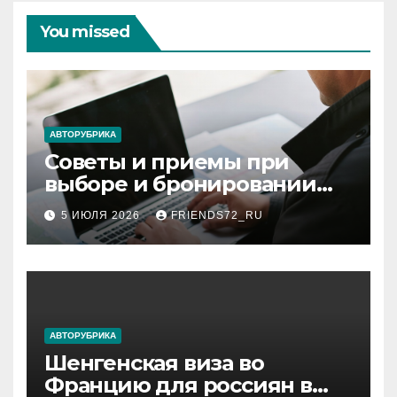
You missed
АВТОРУБРИКА
Советы и приемы при
выборе и бронировании
авиабилетов
5 ИЮЛЯ 2026
FRIENDS72_RU
АВТОРУБРИКА
Шенгенская виза во
Францию для россиян в