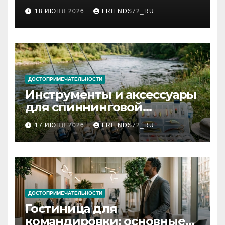
2026 году: сроки от 3 дней
18 ИЮНЯ 2026
FRIENDS72_RU
и список необходимых
документов
ДОСТОПРИМЕЧАТЕЛЬНОСТИ
Инструменты и аксессуары
для спиннинговой
рыбалки: назначение и
17 ИЮНЯ 2026
FRIENDS72_RU
типы
ДОСТОПРИМЕЧАТЕЛЬНОСТИ
Гостиница для
командировки: основные