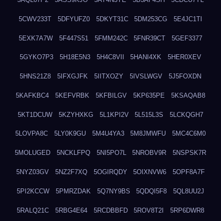
5CWV233T
5DFYUFZ0
5DKYT31C
5DM253CG
5E4JC1TI
5EXK7A7W
5F447S51
5FMM242C
5FNR39CT
5GEF3377
5GYKO7P3
5H18E5N3
5H4C8VII
5HANI4XK
5HER0XEV
5HNS21Z8
5IFXGJFK
5IITXOZY
5IVSLWGV
5J5FOXDN
5KAFKBC4
5KEFVRBK
5KFBILGV
5KP635PE
5KSAQAB8
5KT1DCUW
5KZYHXKG
5L1KPI2V
5L515L3S
5LCKQGH7
5LOVPA8C
5LY0K9GU
5M4U4YA3
5M8JMWFU
5MC4C6M0
5MOLUGED
5NCKLFPQ
5NI5PO7L
5NROBV9R
5NSPSK7R
5NYZ03GV
5NZ2F7XQ
5OGIRQDY
5OIXNVW6
5OPF8A7F
5PI2KCCW
5PMRZDAK
5Q7NY9BS
5QDQI5F8
5QL8UU2J
5RALQ21C
5RBG4E64
5RCDBBFD
5ROV8T2I
5RP6DWR8