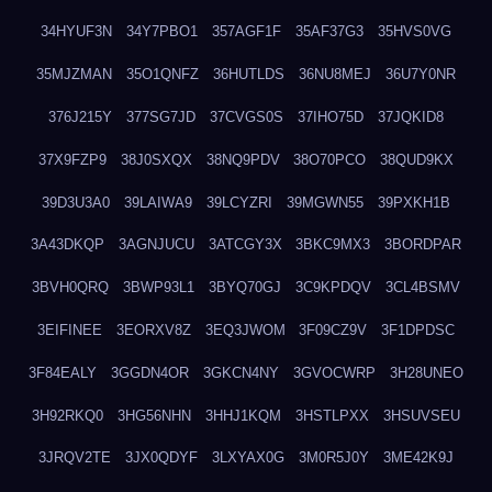
34HYUF3N
34Y7PBO1
357AGF1F
35AF37G3
35HVS0VG
35MJZMAN
35O1QNFZ
36HUTLDS
36NU8MEJ
36U7Y0NR
376J215Y
377SG7JD
37CVGS0S
37IHO75D
37JQKID8
37X9FZP9
38J0SXQX
38NQ9PDV
38O70PCO
38QUD9KX
39D3U3A0
39LAIWA9
39LCYZRI
39MGWN55
39PXKH1B
3A43DKQP
3AGNJUCU
3ATCGY3X
3BKC9MX3
3BORDPAR
3BVH0QRQ
3BWP93L1
3BYQ70GJ
3C9KPDQV
3CL4BSMV
3EIFINEE
3EORXV8Z
3EQ3JWOM
3F09CZ9V
3F1DPDSC
3F84EALY
3GGDN4OR
3GKCN4NY
3GVOCWRP
3H28UNEO
3H92RKQ0
3HG56NHN
3HHJ1KQM
3HSTLPXX
3HSUVSEU
3JRQV2TE
3JX0QDYF
3LXYAX0G
3M0R5J0Y
3ME42K9J