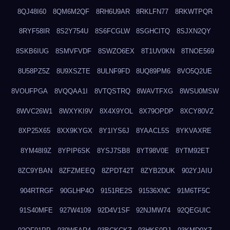
8QJ48I60
8QM6M2QF
8RH6U9AR
8RKLFN77
8RKWTPQR
8RYF58IR
8S2Y754U
8S6FCGLW
8SGHCITQ
8SJXN2QY
8SKB6IUG
8SMVFVDF
8SWZO6EX
8T1UV0KN
8TNOE569
8U58PZ5Z
8U9XSZTE
8ULNF9FD
8UQ89PM6
8VO5Q2UE
8VOUFPGA
8VQQAA1I
8VTQSTRQ
8WAVTFXG
8WSU0MSW
8WVC26W1
8WXYKI9V
8X4X9YOL
8X79OPDP
8XCY80VZ
8XP25X65
8XX9KYGX
8Y1IYS6J
8YAACL5S
8YKVAXRE
8YM48I9Z
8YPIP6SK
8YSJ7SB8
8YT98V0E
8YTM92ET
8ZC9YBAN
8ZFZMEEQ
8ZPDT42T
8ZYB2DUK
902YJAIU
904RTRGF
90GLHP4O
9151RE2S
91536XNC
91M6TF5C
91S40MFE
927W4109
92D4V1SF
92NJMW74
92QEGUIC