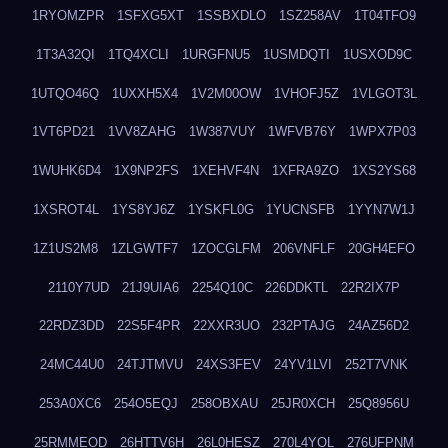
1RYOMZPR
1SFXG5XT
1SSBXDLO
1SZ258AV
1T04TFO9
1T3A32QI
1TQ4XCLI
1URGFNU5
1USMDQTI
1USXOD9C
1UTQO46Q
1UXXH5X4
1V2M00OW
1VHOFJ5Z
1VLGOT3L
1VT6PD21
1VV8ZAHG
1W387VUY
1WFVB76Y
1WPX7P03
1WUHK6D4
1X9NP2FS
1XEHVF4N
1XFRA9ZO
1XS2YS68
1XSROT4L
1YS8YJ6Z
1YSKFL0G
1YUCNSFB
1YYN7W1J
1Z1US2M8
1ZLGWTF7
1ZOCGLFM
206VNFLF
20GH4EFO
2110Y7UD
21J9UIA6
2254Q10C
226DDKTL
22R2IX7P
22RDZ3DD
22S5F4PR
22XXR3UO
232PTAJG
24AZ56D2
24MC44U0
24TJTMVU
24XS3FEV
24YV1LVI
252T7VNK
253A0XC6
254O5EQJ
258OBXAU
25JR0XCH
25Q8956U
25RMMEOD
26HTTV6H
26L0HESZ
270L4YOL
276UFPNM