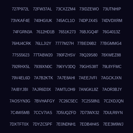
727P972L
72FW37AL
73CXZZM4
73IDZEWO
73UTNHIP
73VKAF4E
740HGIUK
745ACL1O
74DPJX4S
74DVDXRM
74FGRN3A
7612HD1B
7651K273
76BJGQ4F
76G4013Z
76HU4CRK
76LLJI2Y
7777M27H
77BED9B2
77BGMMG4
77S55623
77TABW20
780FZHSV
78Q29S80
78XWEZ88
792RHX5L
7939XN0C
796YV3DQ
79GHS38T
79L8YFMC
79V4EL6D
7A7B2KTK
7A7E8AHI
7AEEJVFI
7AGCKJXN
7AIBYJBI
7AJR6D3X
7AMTLOH9
7ANGKL8Z
7AOR3BJY
7AOSYN3G
7BVHAFGY
7C26C5EC
7C2S58N1
7C2XDJQN
7C4MI5MB
7CCV7IAS
7D5UQZFD
7D73WX32
7DULR9YN
7DXTFT0X
7DYZC5PF
7E0NDNH1
7EDB4H4S
7EE3M9WJ