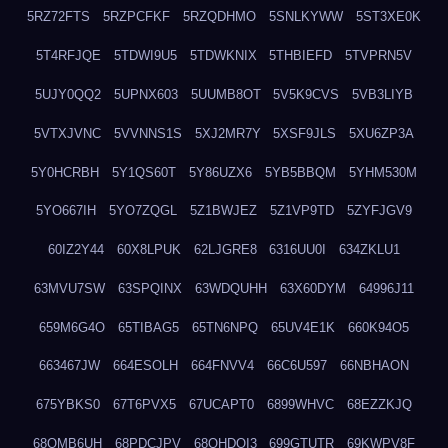
5RZ72FTS
5RZPCFKF
5RZQDHMO
5SNLKYWW
5ST3XE0K
5T4RFJQE
5TDWI9U5
5TDWKNIX
5THBIEFD
5TVPRN5V
5UJY0QQ2
5UPNX603
5UUMB8OT
5V5K9CVS
5VB3LIYB
5VTXJVNC
5VVNNS1S
5XJ2MR7Y
5XSF9JLS
5XU6ZP3A
5Y0HCRBH
5Y1QS60T
5Y86UZX6
5YB5BBQM
5YHM530M
5YO667IH
5YO7ZQGL
5Z1BWJEZ
5Z1VP9TD
5ZYFJGV9
60IZ2Y44
60X8LPUK
62LJGRE8
6316UU0I
634ZKLU1
63MVU7SW
63SPQINX
63WDQUHH
63X60DYM
64996J11
659M6G4O
65TIBAG5
65TN6NPQ
65UV4E1K
660K94O5
663467JW
664ESOLH
664FNVV4
66C6U597
66NBHAON
675YBKS0
67T6PVX5
67UCAPT0
6899WHVC
68EZZKJQ
68OMB6UH
68PDCJPV
68QHDOI3
699GTUTR
69KWPV8F