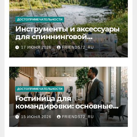
ДОСТОПРИМЕЧАТЕЛЬНОСТИ
Инструменты и аксессуары
для спиннинговой
рыбалки: назначение и
17 ИЮНЯ 2026
FRIENDS72_RU
типы
ДОСТОПРИМЕЧАТЕЛЬНОСТИ
Гостиница для
командировки: основные
критерии выбора
15 ИЮНЯ 2026
FRIENDS72_RU