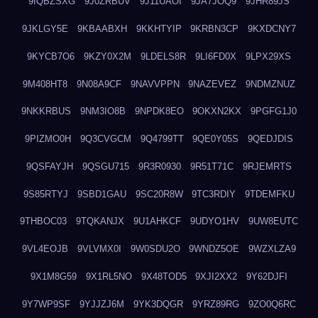
9IQBZSXG
9J0ZRBUV
9J11UAOI
9JA7JOQ9
9JHR89JS
9JKLGY5E
9KBAABXH
9KKHTYIP
9KRBN3CP
9KXDCNY7
9KYCB7O6
9KZY0X2M
9LDELS8R
9LI6FD0X
9LPX29XS
9M408HT8
9N08A9CF
9NAVVPPN
9NAZEVEZ
9NDMZNUZ
9NKKRBUS
9NM3IO8B
9NPDK8EO
9OKXN2KX
9PGFG1J0
9PIZMO0H
9Q3CVGCM
9Q4799TT
9QE0Y05S
9QEDJDIS
9QSFAYJH
9QSGU715
9R3R0930
9R51T71C
9RJEMRTS
9S85RTYJ
9SBD1GAU
9SC20R8W
9TC3RDIY
9TDEMFKU
9THBOC03
9TQKANJX
9U1AHKCF
9UDYO1HV
9UW8EUTC
9VL4EOJB
9VLVMX0I
9W0SDU2O
9WNDZ5OE
9WZXLZA9
9X1M8G59
9X1RL5NO
9X48TOD5
9XJI2XX2
9Y62DJFI
9Y7WP9SF
9YJJZJ6M
9YK3DQGR
9YRZ89RG
9ZO0Q6RC