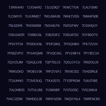
7JIRAAHO
7JJO4AR2
7JLOZ9Q7
7KWC77GK
7LALYSM0
7LCWIIY0
7LVURME7
7M1UWA38
7MHLTVDG
7MM4F50B
7NL020H5
7NS5N00M
7NSA9LFN
7NZIGFWV
7O15HQUY
7O6U1WZR
7O89DJ0L
7OB253FZ
7ODLM7D2
7OY8DOTS
7P5VTP24
7PDDGXNL
7PDF28N1
7PISQHBH
7PKT2VUV
7PN5ZVPO
7PS4XQMK
7PVQC4XL
7PVZ4BY4
7PY3EC1H
7Q1VZL8M
7QAQLLVB
7QP7DLC5
7QSLGYCU
7R0ZOLUX
7R9IGDKD
7ROB1V3K
7RPZVSPJ
7RX9CIDZ
7SH2DRLB
7T1IUHHO
7T3VE5UQ
7TKA257G
7TYDPROM
7UA3TIBE
7ULOHB33
7UTVLU59
7V2MI6BF
7V37GO5C
7V513WU4
7VACJZDW
7WHDQ1JB
7WHY4Z0N
7WQXY6L4
7WRFNCB0