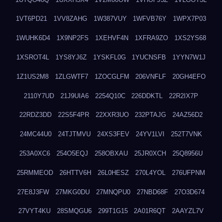
1VT6PD21
1VV8ZAHG
1W387VUY
1WFVB76Y
1WPX7P03
1WUHK6D4
1X9NP2FS
1XEHVF4N
1XFRA9ZO
1XS2YS68
1XSROT4L
1YS8YJ6Z
1YSKFL0G
1YUCNSFB
1YYN7W1J
1Z1US2M8
1ZLGWTF7
1ZOCGLFM
206VNFLF
20GH4EFO
2110Y7UD
21J9UIA6
2254Q10C
226DDKTL
22R2IX7P
22RDZ3DD
22S5F4PR
22XXR3UO
232PTAJG
24AZ56D2
24MC44U0
24TJTMVU
24XS3FEV
24YV1LVI
252T7VNK
253A0XC6
254O5EQJ
258OBXAU
25JR0XCH
25Q8956U
25RMMEOD
26HTTV6H
26L0HESZ
270L4YOL
276UFPNM
27E8J3FW
27MKG0DU
27MNQPU0
27NBD68F
27O3D674
27VYT4KU
28SMQGU6
299T1G15
2A01R6QT
2AAYZL7V