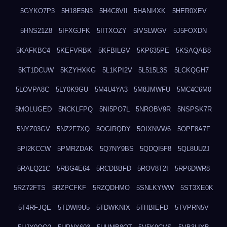
5GYKO7P3
5H18E5N3
5H4C8VII
5HANI4XK
5HER0XEV
5HNS21Z8
5IFXGJFK
5IITXOZY
5IVSLWGV
5J5FOXDN
5KAFKBC4
5KEFVRBK
5KFBILGV
5KP635PE
5KSAQAB8
5KT1DCUW
5KZYHXKG
5L1KPI2V
5L515L3S
5LCKQGH7
5LOVPA8C
5LY0K9GU
5M4U4YA3
5M8JMWFU
5MC4C6M0
5MOLUGED
5NCKLFPQ
5NI5PO7L
5NROBV9R
5NSPSK7R
5NYZ03GV
5NZ2F7XQ
5OGIRQDY
5OIXNVW6
5OPF8A7F
5PI2KCCW
5PMRZDAK
5Q7NY9BS
5QDQI5F8
5QL8UU2J
5RALQ21C
5RBG4E64
5RCDBBFD
5ROV8T2I
5RP6DWR8
5RZ72FTS
5RZPCFKF
5RZQDHMO
5SNLKYWW
5ST3XE0K
5T4RFJQE
5TDWI9U5
5TDWKNIX
5THBIEFD
5TVPRN5V