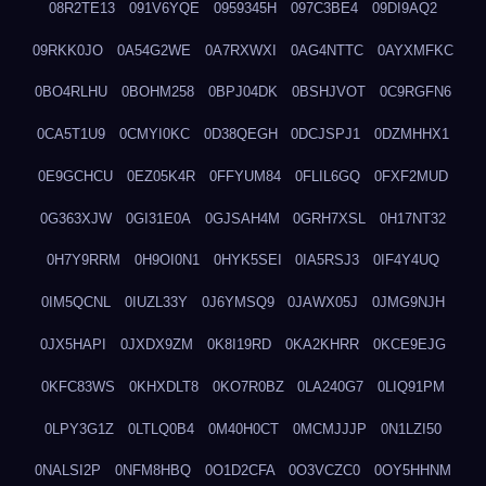
08R2TE13
091V6YQE
0959345H
097C3BE4
09DI9AQ2
09RKK0JO
0A54G2WE
0A7RXWXI
0AG4NTTC
0AYXMFKC
0BO4RLHU
0BOHM258
0BPJ04DK
0BSHJVOT
0C9RGFN6
0CA5T1U9
0CMYI0KC
0D38QEGH
0DCJSPJ1
0DZMHHX1
0E9GCHCU
0EZ05K4R
0FFYUM84
0FLIL6GQ
0FXF2MUD
0G363XJW
0GI31E0A
0GJSAH4M
0GRH7XSL
0H17NT32
0H7Y9RRM
0H9OI0N1
0HYK5SEI
0IA5RSJ3
0IF4Y4UQ
0IM5QCNL
0IUZL33Y
0J6YMSQ9
0JAWX05J
0JMG9NJH
0JX5HAPI
0JXDX9ZM
0K8I19RD
0KA2KHRR
0KCE9EJG
0KFC83WS
0KHXDLT8
0KO7R0BZ
0LA240G7
0LIQ91PM
0LPY3G1Z
0LTLQ0B4
0M40H0CT
0MCMJJJP
0N1LZI50
0NALSI2P
0NFM8HBQ
0O1D2CFA
0O3VCZC0
0OY5HHNM