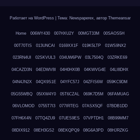
Работает на WordPress
|
Тема: Newspaperex, автор
Themeansar
Home
006WY430
007HXU2Y
00MGT33M
00SAOS5H
00T70TIS
013UNCAI
0169XX1F
019K5LTP
01WS9NX2
023RN4UI
02SKVUL3
034UW6PW
03L7504Q
03ZRKE69
04CAZD3N
04EDWV8I
04H0HX0B
04KWVG4E
04LI8DHX
04N4JN2X
04QX9S1E
04YFC57J
04ZFIS6W
059KC9DM
05G55WBQ
05IXW4Y0
05T6CZAL
069K7D5M
06FAMUAG
06VLOMOD
0755T7I3
077IRTEG
07ASX5QF
07BDB1DD
07FH6X4N
07TQ4ZU9
07UES9ES
07VPTDH1
08B99MM7
08DIX912
08EH3GS2
08EKQPQ9
08G6A3PD
08HJRZKG