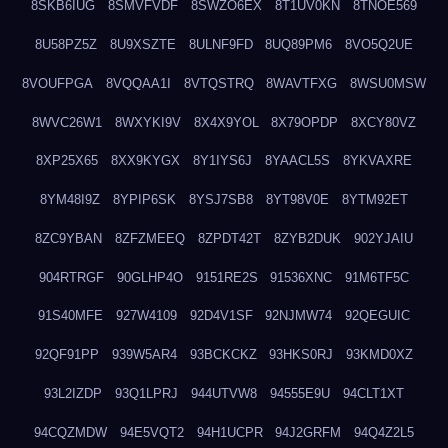
8SKB6IUG
8SMVFVDF
8SWZO6EX
8T1UV0KN
8TNOE569
8U58PZ5Z
8U9XSZTE
8ULNF9FD
8UQ89PM6
8VO5Q2UE
8VOUFPGA
8VQQAA1I
8VTQSTRQ
8WAVTFXG
8WSU0MSW
8WVC26W1
8WXYKI9V
8X4X9YOL
8X79OPDP
8XCY80VZ
8XP25X65
8XX9KYGX
8Y1IYS6J
8YAACL5S
8YKVAXRE
8YM48I9Z
8YPIP6SK
8YSJ7SB8
8YT98V0E
8YTM92ET
8ZC9YBAN
8ZFZMEEQ
8ZPDT42T
8ZYB2DUK
902YJAIU
904RTRGF
90GLHP4O
9151RE2S
91536XNC
91M6TF5C
91S40MFE
927W4109
92D4V1SF
92NJMW74
92QEGUIC
92QF91PP
939W5AR4
93BCKCKZ
93HKS0RJ
93KMD0XZ
93L2IZDP
93Q1LPRJ
944UTVW8
94555E9U
94CLT1XT
94CQZMDW
94E5VQT2
94H1UCPR
94J2GRFM
94Q4Z2L5