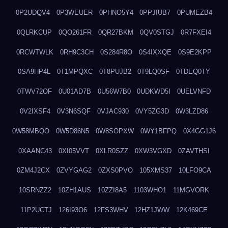
0P2UDQV4
0P3WEUER
0PHNO5Y4
0PPJIUB7
0PUMEZB4
0QLRKCUP
0QO261FR
0QR27BKM
0QV0STGJ
0R7FXEI4
0RCWTWLK
0RH9C3CH
0S284R8O
0S4IXXQE
0S9E2KPP
0SA9HP4L
0T1MPQXC
0T8PUJB2
0T9LQ0SF
0TDEQ0TY
0TWV72OF
0U01AD7B
0U56W7B0
0UDKWD5I
0UELVNFD
0V2IXSF4
0V3N6SQF
0VJAC930
0VY5ZG3D
0W3LZD86
0W58MBQO
0W5D86N5
0W8SOPXW
0WY1BFPQ
0X4GG1J6
0XAANC43
0XI05VVT
0XLR0SZZ
0XW3VGXD
0ZAVTHSI
0ZM4J2CX
0ZVYGAG2
0ZXS0PVO
105XMS37
10LFO9CA
10SRNZZ2
10ZH1AUS
10ZZI8A5
1103WHO1
11MGVORK
11P2UCTJ
126I93O6
12FS3WHV
12HZ1JWW
12K469CE