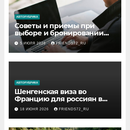
АВТОРУБРИКА
Советы и приемы при
выборе и бронировании
авиабилетов
5 ИЮЛЯ 2026
FRIENDS72_RU
АВТОРУБРИКА
Шенгенская виза во
Францию для россиян в
2026 году: сроки от 3 дней
18 ИЮНЯ 2026
FRIENDS72_RU
и список необходимых
документов