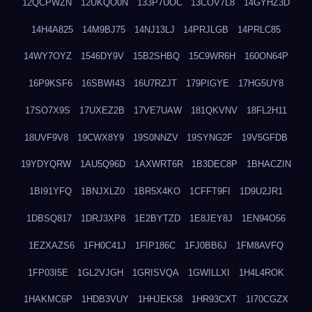
12QCPWZN
12UKQO0N
133P7UOC
13COV7L8
14GYHZ3D
14H4A825
14M9BJ75
14NJ13LJ
14PRJLGB
14PRLC85
14WY7OYZ
1546DY9V
15B2SHBQ
15C9WR6H
160ON64P
16P9KSF6
16SBWI43
16U7RZJT
179PIGYE
17HG5UY8
17SO7X9S
17UXEZ2B
17VE7UAW
181QKVNV
18FL2H11
18UVF9V8
19CWX8Y9
19S0NNZV
19SYNG2F
19V5GFDB
19YDYQRW
1AU5Q96D
1AXWRT6R
1B3DEC8P
1BHACZIN
1BI91YFQ
1BNJXLZ0
1BR5X4KO
1CFFT9FI
1D9U2JR1
1DBSQ817
1DRJ3XP8
1E2BYTZD
1E8JEY8J
1EN94O56
1EZXAZS6
1FH0C41J
1FIP186C
1FJ0BB6J
1FM8AVFQ
1FP03I5E
1GL2VJGH
1GRISVQA
1GWILLXI
1H4L4ROK
1HAKMC6P
1HDB3VUY
1HHJEK58
1HR93CXT
1I70CGZX