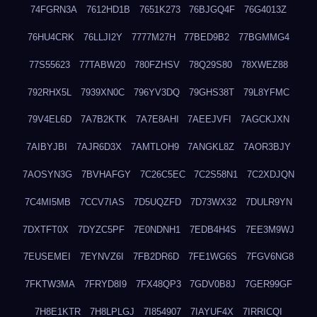
74FGRN3A
7612HD1B
7651K273
76BJGQ4F
76G4013Z
76HU4CRK
76LLJI2Y
7777M27H
77BED9B2
77BGMMG4
77S55623
77TABW20
780FZHSV
78Q29S80
78XWEZ88
792RHX5L
7939XN0C
796YV3DQ
79GHS38T
79L8YFMC
79V4EL6D
7A7B2KTK
7A7E8AHI
7AEEJVFI
7AGCKJXN
7AIBYJBI
7AJR6D3X
7AMTLOH9
7ANGKL8Z
7AOR3BJY
7AOSYN3G
7BVHAFGY
7C26C5EC
7C2S58N1
7C2XDJQN
7C4MI5MB
7CCV7IAS
7D5UQZFD
7D73WX32
7DULR9YN
7DXTFT0X
7DYZC5PF
7E0NDNH1
7EDB4H4S
7EE3M9WJ
7EUSEMEI
7EYNVZ6I
7FB2DR6D
7FE1WG6S
7FGV6NG8
7FKTW3MA
7FRYD8I9
7FX48QP3
7GDV0B8J
7GER99GF
7H8E1KTR
7H8LPLGJ
7I854907
7IAYUF4X
7IRRICQI