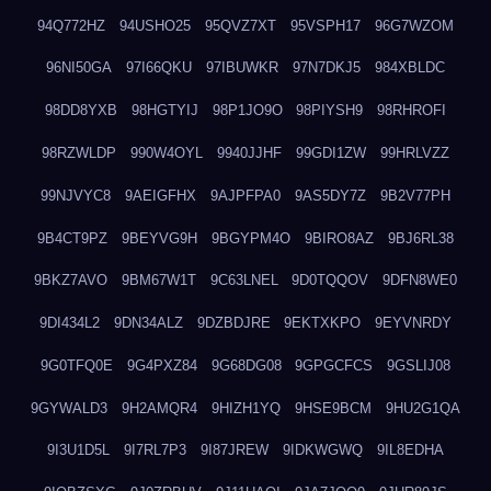
94Q772HZ
94USHO25
95QVZ7XT
95VSPH17
96G7WZOM
96NI50GA
97I66QKU
97IBUWKR
97N7DKJ5
984XBLDC
98DD8YXB
98HGTYIJ
98P1JO9O
98PIYSH9
98RHROFI
98RZWLDP
990W4OYL
9940JJHF
99GDI1ZW
99HRLVZZ
99NJVYC8
9AEIGFHX
9AJPFPA0
9AS5DY7Z
9B2V77PH
9B4CT9PZ
9BEYVG9H
9BGYPM4O
9BIRO8AZ
9BJ6RL38
9BKZ7AVO
9BM67W1T
9C63LNEL
9D0TQQOV
9DFN8WE0
9DI434L2
9DN34ALZ
9DZBDJRE
9EKTXKPO
9EYVNRDY
9G0TFQ0E
9G4PXZ84
9G68DG08
9GPGCFCS
9GSLIJ08
9GYWALD3
9H2AMQR4
9HIZH1YQ
9HSE9BCM
9HU2G1QA
9I3U1D5L
9I7RL7P3
9I87JREW
9IDKWGWQ
9IL8EDHA