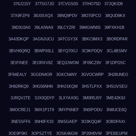
376J215Y
377SG7JD
37CVGS0S
37IHO75D
37JQKID8
37X9FZP9
38J0SXQX
38NQ9PDV
38O70PCO
38QUD9KX
39D3U3A0
39LAIWA9
39LCYZRI
39MGWN55
39PXKH1B
3A43DKQP
3AGNJUCU
3ATCGY3X
3BKC9MX3
3BORDPAR
3BVH0QRQ
3BWP93L1
3BYQ70GJ
3C9KPDQV
3CL4BSMV
3EIFINEE
3EORXV8Z
3EQ3JWOM
3F09CZ9V
3F1DPDSC
3F84EALY
3GGDN4OR
3GKCN4NY
3GVOCWRP
3H28UNEO
3H92RKQ0
3HG56NHN
3HHJ1KQM
3HSTLPXX
3HSUVSEU
3JRQV2TE
3JX0QDYF
3LXYAX0G
3M0R5J0Y
3ME42K9J
3MOCREJ1
3MX1P1T9
3MYP6NEF
3N0IPODU
3N8UCE6Q
3NE5SFF6
3NH0FX33
3NISGAEP
3O3KQQ4F
3OBDFAXI
3OE9P0KI
3OPSZTYE
3OSK46GW
3P20H0VW
3PEBEUPM