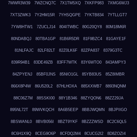
7WWR3W39
7WZCNQ7C
7X1TM5XQ
7XKFP983
7XMG6WJ3
7XT3ZWK3
7Y2HM15R
7YHSQGPE
7YKTB834
7YTLLGT7
7YW8HTW1
7ZUCLJ14
804ITWBC
80G20QY8
80M18M6R
80NDABQJ
80TBA1GP
81B6R5DR
81F9BZC4
81GAYE1F
81NLFAJC
82LF82LT
82Z0LK6F
82ZPA837
8379G3TC
839R94B1
83DE49ZB
83FF7WTK
83Y6WTO0
843AMPY3
84ZPYENJ
85BF0JNS
85NIO1GL
85YB83US
85Z8IMBR
866X8P4W
86U520L2
87HLHOXA
885XXWB7
8893NQNM
88C06Z7M
88SSKI00
88Y1B346
88ZYQON6
88ZZ29JA
895NL72T
89WVKQCH
8A6B5EEP
8BBJWQMN
8BJPIIGO
8BSWANL0
8BVB056I
8BZT9YKF
8BZZZWSD
8C2C6QL5
8C6H1X9Q
8CEG9O6P
8CFDQ2M4
8CUCG2I2
8D8ZOZI4