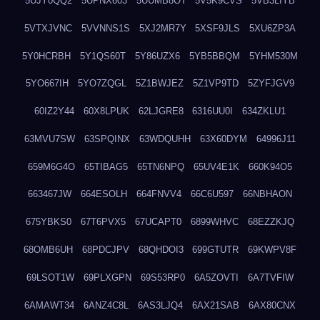
5UJY0QQ2
5UPNX603
5UUMB8OT
5V5K9CVS
5VB3LIYB
5VTXJVNC
5VVNNS1S
5XJ2MR7Y
5XSF9JLS
5XU6ZP3A
5Y0HCRBH
5Y1QS60T
5Y86UZX6
5YB5BBQM
5YHM530M
5YO667IH
5YO7ZQGL
5Z1BWJEZ
5Z1VP9TD
5ZYFJGV9
60IZ2Y44
60X8LPUK
62LJGRE8
6316UU0I
634ZKLU1
63MVU7SW
63SPQINX
63WDQUHH
63X60DYM
64996J11
659M6G4O
65TIBAG5
65TN6NPQ
65UV4E1K
660K94O5
663467JW
664ESOLH
664FNVV4
66C6U597
66NBHAON
675YBKS0
67T6PVX5
67UCAPT0
6899WHVC
68EZZKJQ
68OMB6UH
68PDCJPV
68QHDOI3
699GTUTR
69KWPV8F
69LSOT1W
69PLXGPN
69S53RP0
6A5ZOVTI
6A7TVFIW
6AMAWT34
6ANZ4C8L
6AS3LJQ4
6AX21SAB
6AX80CNX