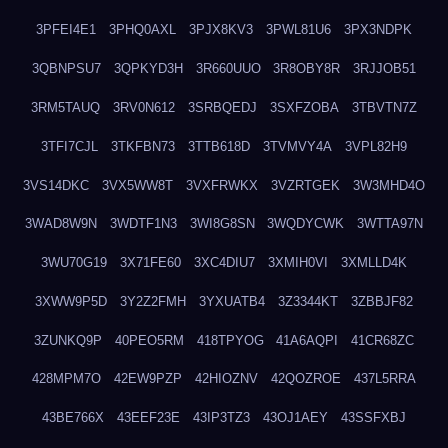
3PFEI4E1
3PHQ0AXL
3PJX8KV3
3PWL81U6
3PX3NDPK
3QBNPSU7
3QPKYD3H
3R660UUO
3R8OBY8R
3RJJOB51
3RM5TAUQ
3RV0N612
3SRBQEDJ
3SXFZOBA
3TBVTN7Z
3TFI7CJL
3TKFBN73
3TTB618D
3TVMVY4A
3VPL82H9
3VS14DKC
3VX5WW8T
3VXFRWKX
3VZRTGEK
3W3MHD4O
3WAD8W9N
3WDTF1N3
3WI8G8SN
3WQDYCWK
3WTTA97N
3WU70G19
3X71FE60
3XC4DIU7
3XMIH0VI
3XMLLD4K
3XWW9P5D
3Y2Z2FMH
3YXUATB4
3Z3344KT
3ZBBJF82
3ZUNKQ9P
40PEO5RM
418TPYOG
41A6AQPI
41CR68ZC
428MPM7O
42EW9PZP
42HIOZNV
42QOZROE
437L5RRA
43BE766X
43EEF23E
43IP3TZ3
43OJ1AEY
43SSFXBJ