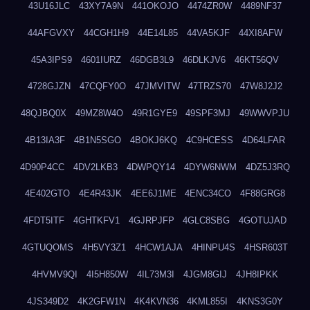
43U16JLC
43XY7A9N
441OKOJO
4474ZR0W
4489NF37
44AFGVXY
44CGH1H9
44E14L85
44VA5KJF
44XI8AFW
45A3IPS9
4601IURZ
46DGB3L9
46DLKJV6
46KT56QV
4728GJZN
47CQFY0O
47JMVITW
47TRZS70
47W8J2J2
48QJBQ0X
49MZ8W4O
49R1GYE9
49SPF3MJ
49WWVPJU
4B13IA3F
4B1N5SGO
4BOKJ6KQ
4C9HCESS
4D64LFAR
4D90P4CC
4DV2LKB3
4DWPQY14
4DYW6NWM
4DZ5J3RQ
4E402GTO
4E4R43JK
4EE6J1ME
4ENC34CO
4F88GRG8
4FDT5ITF
4GHTKFV1
4GJRPJFP
4GLC8SBG
4GOTUJAD
4GTUQOMS
4H5VY3Z1
4HCW1AJA
4HINPU4S
4HSR603T
4HVMV9QI
4I5H850W
4IL73M3I
4JGM8GIJ
4JH8IPKK
4JS349D2
4K2GFW1N
4K4KVN36
4KML855I
4KNS3G0Y