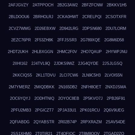
2AFJGVZY
2ATPPOCH
2B2G3AW2
2BFZFCNW
2BKKV1H5
2BLDOOU6
2BRHOLRJ
2CKA0HWT
2CRELPQI
2CSOTXFR
2CVZ7WMG
2D26EBXW
2D942LRG
2DPSN680
2DU7LORM
2EZC76PR
2F53ZH8K
2FFJSSR3
2G789XQE
2G8M6D58
2HDT2UKH
2HLBXGGN
2HMC2F0V
2HO7QAUP
2HYWPJNU
2IIHI162
2J4TVL9Q
2JDKS9WZ
2JG4QYDE
2JSJLGSQ
2KKCIQS5
2KL1TDVU
2LCI7CW6
2LN9C5H3
2LVOI55N
2M7YMERZ
2MIQDBKK
2N165DB2
2NFH8OET
2NXDJSMA
2OC6YQYJ
2ODHTNIQ
2OYOC8EB
2P5KVO7J
2PB26F91
2PFU2MB3
2PGICZT7
2PJA33U1
2PK01RCU
2Q6V9UEG
2QFIABDG
2QYABSTR
2R02B74P
2RPXRAZM
2SAV54DE
2SS1XHM0
2T0TIR21
2T4QFIOC
2T8M8OOV
2TGAD2ZO