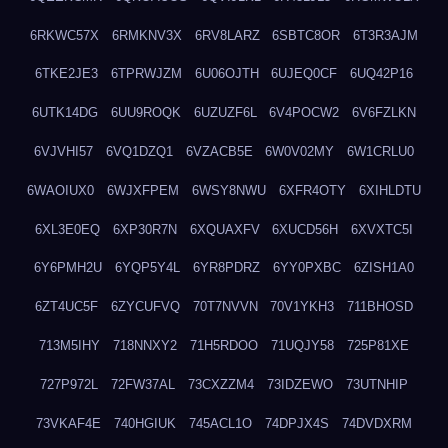
6RKWC57X
6RMKNV3X
6RV8LARZ
6SBTC8OR
6T3R3AJM
6TKE2JE3
6TPRWJZM
6U06OJTH
6UJEQ0CF
6UQ42P16
6UTK14DG
6UU9ROQK
6UZUZF6L
6V4POCW2
6V6FZLKN
6VJVHI57
6VQ1DZQ1
6VZACB5E
6W0V02MY
6W1CRLU0
6WAOIUX0
6WJXFPEM
6WSY8NWU
6XFR4OTY
6XIHLDTU
6XL3E0EQ
6XP30R7N
6XQUAXFV
6XUCD56H
6XVXTC5I
6Y6PMH2U
6YQP5Y4L
6YR8PDRZ
6YY0PXBC
6ZISH1A0
6ZT4UC5F
6ZYCUFVQ
70T7NVVN
70V1YKH3
711BHOSD
713M5IHY
718NNXY2
71H5RDOO
71UQJY58
725P81XE
727P972L
72FW37AL
73CXZZM4
73IDZEWO
73UTNHIP
73VKAF4E
740HGIUK
745ACL1O
74DPJX4S
74DVDXRM