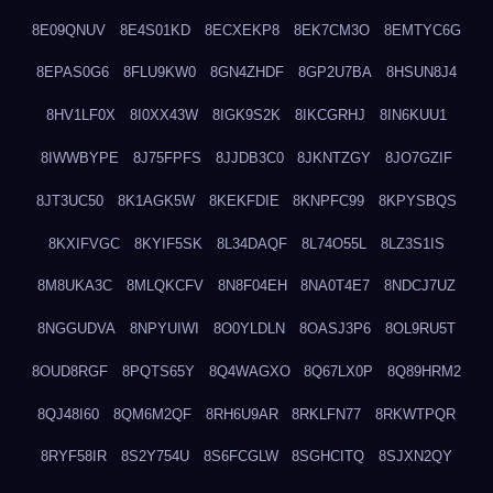
8E09QNUV
8E4S01KD
8ECXEKP8
8EK7CM3O
8EMTYC6G
8EPAS0G6
8FLU9KW0
8GN4ZHDF
8GP2U7BA
8HSUN8J4
8HV1LF0X
8I0XX43W
8IGK9S2K
8IKCGRHJ
8IN6KUU1
8IWWBYPE
8J75FPFS
8JJDB3C0
8JKNTZGY
8JO7GZIF
8JT3UC50
8K1AGK5W
8KEKFDIE
8KNPFC99
8KPYSBQS
8KXIFVGC
8KYIF5SK
8L34DAQF
8L74O55L
8LZ3S1IS
8M8UKA3C
8MLQKCFV
8N8F04EH
8NA0T4E7
8NDCJ7UZ
8NGGUDVA
8NPYUIWI
8O0YLDLN
8OASJ3P6
8OL9RU5T
8OUD8RGF
8PQTS65Y
8Q4WAGXO
8Q67LX0P
8Q89HRM2
8QJ48I60
8QM6M2QF
8RH6U9AR
8RKLFN77
8RKWTPQR
8RYF58IR
8S2Y754U
8S6FCGLW
8SGHCITQ
8SJXN2QY