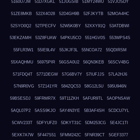
5160U7JM
51D7XGKL
51JUGSIB
51MY24WU
51VJOSDY
51ZE8MKB
522X4O28
52D4GH9B
52FJKYTB
52MOA4HC
52SYO0Q2
52TPECFV
52W5K0BY
52XXY91Q
53ATDBWI
53EKZAMH
53Z8FUAW
54PKU5CO
551HGV0S
553WPS4S
55FLR3W1
55IE9L4V
55JKJF3L
55NCOA72
55QDIRSM
55XAQHMU
56975PIR
56GSA0U2
56QN3KEB
56SCV4BG
571FDQ4T
5771DEGW
57G6BV7Y
57IUFJJS
57LA2HJ6
57N9R0VG
57Z141YR
584ZQC53
58G12L5U
595U946N
59BSESDJ
59FRMR7X
59T11ZKH
5AFUR9TL
5AOPNSAW
5AQL07P2
5ASS9KJO
5AY4N3YE
5B3AF4SH
5CDCU7YL
5CWV233T
5DFYUFZ0
5DKYT31C
5DM253CG
5E4JC1TI
5EXK7A7W
5F447S51
5FMM242C
5FNR39CT
5GEF3377