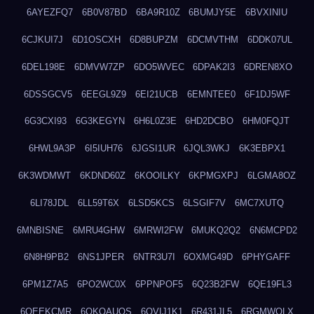
6AYEZFQ7
6B0V87BD
6BA9R10Z
6BUMJY5E
6BVXINIU
6CJKUI7J
6D1OSCXH
6D8BUPZM
6DCMVTHM
6DDK07UL
6DEL198E
6DMVW7ZP
6DO5WVEC
6DPAK2I3
6DREN8XO
6DSSGCV5
6EEGL9Z9
6EI21UCB
6EMNTEE0
6F1DJ5WF
6G3CXI93
6G3KEGYN
6H6L0Z3E
6HD2DCBO
6HM0FQJT
6HWL9A3P
6I5IUH76
6JGSI1UR
6JQL3WKJ
6K3EBPX1
6K3WDMWT
6KDND60Z
6KOOILKY
6KPMGXPJ
6LGMA8OZ
6LI78JDL
6LL59T6X
6LSD5KCS
6LSGIF7V
6MC7XUTQ
6MNBISNE
6MRU4GHW
6MRWI2FW
6MUKQ2Q2
6N6MCPD2
6N8H9PB2
6NS1JPER
6NTR3U7I
6OXMG49D
6PHYGAFF
6PM1Z7A5
6PO2WC0X
6PPNPOF5
6Q23B2FW
6QE19FL3
6QEEKCMR
6QKOAUOS
6QVIJ1K1
6R431JL5
6RGMWOLX