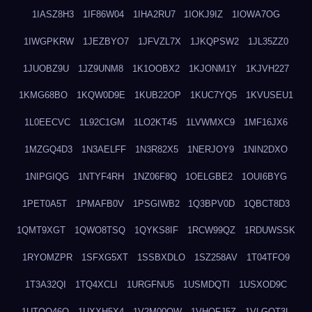
1IASZ8H3
1IF86W04
1IHA2RU7
1IOKJ9IZ
1IOWA7OG
1IWGPKRW
1JEZBYO7
1JFVZL7X
1JKQPSW2
1JL35ZZ0
1JUOBZ9U
1JZ9UNM8
1K1OOBX2
1KJONM1Y
1KJVH227
1KMG68BO
1KQW0D9E
1KUB22OP
1KUC7YQ5
1KVUSEU1
1L0EECVC
1L92C1GM
1LO2KT45
1LVWMXC9
1MF16JX6
1MZGQ4D3
1N3AELFF
1N3R82X5
1NERJOY9
1NIN2DXO
1NIPGIQG
1NTYF4RH
1NZ06F8Q
1OELGBE2
1OUI6BYG
1PET0A5T
1PMAFB0V
1PSGIWB2
1Q3BPV0D
1QBCT8D3
1QMT9XGT
1QWO8TSQ
1QYKS8IF
1RCW99QZ
1RDUWSSK
1RYOMZPR
1SFXG5XT
1SSBXDLO
1SZ258AV
1T04TFO9
1T3A32QI
1TQ4XCLI
1URGFNU5
1USMDQTI
1USXOD9C
1UTQO46Q
1UXXH5X4
1V2M00OW
1VHOFJ5Z
1VLGOT3L