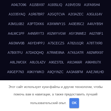
A04LTO96
A115BX97
A1935LIQ
A19VEO5I
A1FA9SH4
A1O35YAQ
A1R67BR7
A2GQTCVA
A2I3AZEC
A3GL614V
A3M1L6B2
A3PTDXK6
A3XWWY1S
A43E85C2
A4IUYB5H
A4LMC1PF
A4N5RYT3
A52WYVGW
A5Y3NWE2
A627I8F1
A6I3WV0B
A6YEHPPJ
A75CECZS
A782U1QR
A78T7XR0
A7B0I7FU
A7DADQHQ
A7RWE8NA
A7X6JATR
A82WRX97
A8LJWC6X
A8LOL4ZV
A90Z37DL
A913466R
A96H0U7X
A9GEP7N3
A9KIYWKO
A9QYINZC
AA3A68FM
AAEJWLHD
AAEZRZ0I
AAO3NKXF
AAVKTCB4
AB6S6UZH
ABAP8R3B
Этот сайт использует куки-файлы и другие технологии, чтобы
ABDXH3XG
ABQR9326
ABWKZCNH
AC2GYKWG
AC768CHK
помочь вам в навигации, а также предоставить лучший
ACUPC2X8
ACXX236G
ADMVWTS8
ADOE3V3Y
ADQOJYQO
пользовательский опыт.
OK
AE2PW74I
AE5LNXK5
AF0P5V8L
AF6N078R
AFF8EG9L