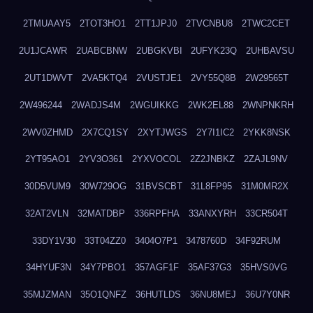
2TMUAAY5
2TOT3HO1
2TT1JPJ0
2TVCNBU8
2TWC2CET
2U1JCAWR
2UABCBNW
2UBGKVBI
2UFYK23Q
2UHBAVSU
2UT1DWVT
2VA5KTQ4
2VUSTJE1
2VY55Q8B
2W29565T
2W496244
2WADJS4M
2WGUIKKG
2WK2EL88
2WNPNKRH
2WV0ZHMD
2X7CQ1SY
2XYTJWGS
2Y7I1IC2
2YKK8NSK
2YT95AO1
2YV3O361
2YXVOCOL
2Z2JNBKZ
2ZAJL9NV
30D5VUM9
30W729OG
31BVSCBT
31L8FP95
31M0MR2X
32AT2VLN
32MATDBP
336RPFHA
33ANXYRH
33CR504T
33DY1V30
33T04ZZ0
3404O7P1
3478760D
34F92RUM
34HYUF3N
34Y7PBO1
357AGF1F
35AF37G3
35HVS0VG
35MJZMAN
35O1QNFZ
36HUTLDS
36NU8MEJ
36U7Y0NR