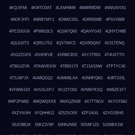
4KQJIFMI
4KWTO3AT
4LXNH9M8
4M8RR8DW
4NNSAVOG
4NOFJHTI
4NRBYMY1
4O9WC0SL
4ORR508B
4P5VX889
4PE2DGG9
4PW810LS
4Q1M7Q60
4QAHYG43
4QHYCH8B
4QL610TS
4QRSJ753
4QVTMIC5
4QXRDQN7
4S31TENQ
4SGZZGF9
4SHI3FUE
4SRMCB32
4SYJTR01
4T4UXTTO
4T8GUZVK
4TAWVEKW
4TBBI1Y5
4TJ1ASNW
4TPTYC45
4TSJ6PJX
4U48QGQ2
4UMM8LXA
4UNHPQM1
4URT243L
4VFMWJZ0
4VGSLXPJ
4VJZYO02
4VNW7KSQ
4W6ZE1F7
4WP2PW82
4WQWQXX8
4WXQZN38
4X7TT8GV
4XYOT662
4XZYAUHI
4YQHH612
4Z52SO0V
4ZP14UIL
4ZVGSBH0
50JO9B1K
50KZ2V9P
50NNJN5E
50S8F1Z0
510NBX1W